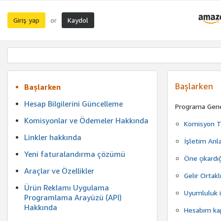
Giriş yap
Kaydol
or
Başlarken
Başlarken
Hesap Bilgilerini Güncelleme
Programa Gene
Komisyonlar ve Ödemeler Hakkında
Komisyon Ta
Linkler hakkında
İşletim Anl
Yeni faturalandırma çözümü
Öne çıkardığ
Araçlar ve Özellikler
Gelir Ortak
Ürün Reklamı Uygulama
Uyumluluk il
Programlama Arayüzü (API)
Hakkında
Hesabım kap