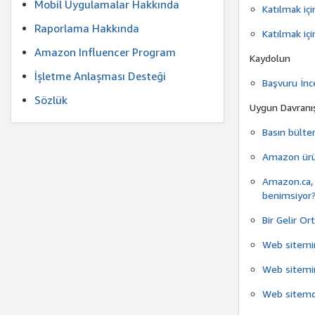
Mobil Uygulamalar Hakkında
Katılmak içi
Raporlama Hakkında
Katılmak iç
Amazon Influencer Program
Kaydolun
İşletme Anlaşması Desteği
Başvuru İnc
Sözlük
Uygun Davranı
Basın bülte
Amazon ürün
Amazon.ca, G
benimsiyor
Bir Gelir O
Web sitemin
Web sitemin
Web sitemde