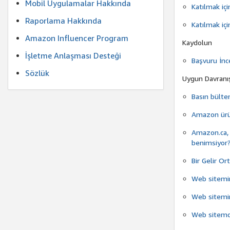
Mobil Uygulamalar Hakkında
Katılmak içi
Raporlama Hakkında
Katılmak iç
Amazon Influencer Program
Kaydolun
İşletme Anlaşması Desteği
Başvuru İnc
Sözlük
Uygun Davranı
Basın bülte
Amazon ürün
Amazon.ca, G
benimsiyor
Bir Gelir O
Web sitemin
Web sitemin
Web sitemde