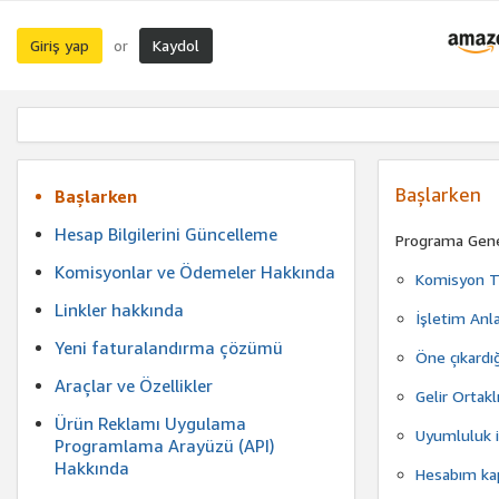
Giriş yap
Kaydol
or
Başlarken
Başlarken
Hesap Bilgilerini Güncelleme
Programa Gene
Komisyonlar ve Ödemeler Hakkında
Komisyon Ta
Linkler hakkında
İşletim Anl
Yeni faturalandırma çözümü
Öne çıkardığ
Araçlar ve Özellikler
Gelir Ortak
Ürün Reklamı Uygulama
Uyumluluk il
Programlama Arayüzü (API)
Hakkında
Hesabım kap