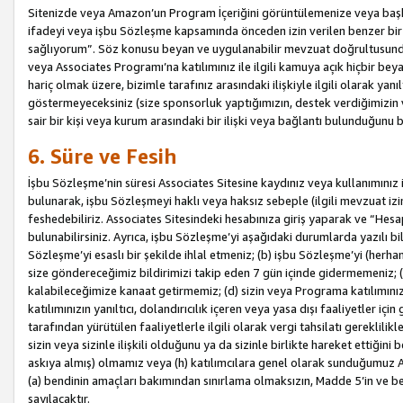
Sitenizde veya Amazon’un Program İçeriğini görüntülemenize veya başka b
ifadeyi veya işbu Sözleşme kapsamında önceden izin verilen benzer bir 
sağlıyorum”. Söz konusu beyan ve uygulanabilir mevzuat doğrultusunda 
veya Associates Programı’na katılımınız ile ilgili kamuya açık hiçbir be
hariç olmak üzere, bizimle tarafınız arasındaki ilişkiyle ilgili olarak ya
göstermeyeceksiniz (size sponsorluk yaptığımızın, destek verdiğimizin v
sair bir kişi veya kurum arasındaki bir ilişki veya bağlantı bulunduğunu
6. Süre ve Fesih
İşbu Sözleşme’nin süresi Associates Sitesine kaydınız veya kullanımınız i
bulunarak, işbu Sözleşmeyi haklı veya haksız sebeple (ilgili mevzuat 
feshedebiliriz. Associates Sitesindeki hesabınıza giriş yaparak ve “He
bulunabilirsiniz. Ayrıca, işbu Sözleşme’yi aşağıdaki durumlarda yazılı bi
Sözleşme’yi esaslı bir şekilde ihlal etmeniz; (b) işbu Sözleşme’yi (herhan
size göndereceğimiz bildirimizi takip eden 7 gün içinde gidermemeniz; 
kalabileceğimize kanaat getirmemiz; (d) sizin veya Programa katılımını
katılımınızın yanıltıcı, dolandırıcılık içeren veya yasa dışı faaliyetler i
tarafından yürütülen faaliyetlerle ilgili olarak vergi tahsilatı gerekli
sizin veya sizinle ilişkili olduğunu ya da sizinle birlikte hareket ettiği
askıya almış) olmamız veya (h) katılımcılara genel olarak sunduğumuz
(a) bendinin amaçları bakımından sınırlama olmaksızın, Madde 5’in ve be
sayılacaktır.