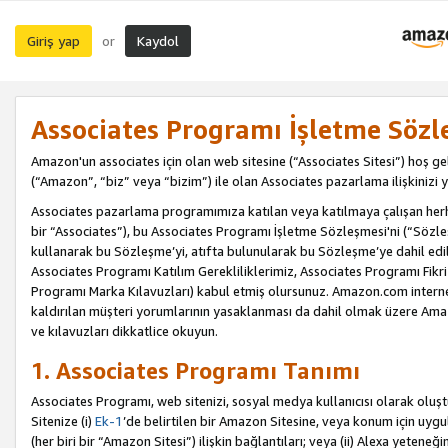
Giriş yap
Kaydol
or
Associates Programı İşletme Sözl
Amazon'un associates için olan web sitesine (“Associates Sitesi”) hoş ge
(“Amazon”, “biz” veya “bizim”) ile olan Associates pazarlama ilişkinizi y
Associates pazarlama programımıza katılan veya katılmaya çalışan herhan
bir “Associates”), bu Associates Programı İşletme Sözleşmesi'ni (“Sözl
kullanarak bu Sözleşme’yi, atıfta bulunularak bu Sözleşme’ye dahil edi
Associates Programı Katılım Gerekliliklerimiz, Associates Programı Fikri
Programı Marka Kılavuzları) kabul etmiş olursunuz. Amazon.com internet 
kaldırılan müşteri yorumlarının yasaklanması da dahil olmak üzere Amazo
ve kılavuzları dikkatlice okuyun.
1. Associates Programı Tanımı
Associates Programı, web sitenizi, sosyal medya kullanıcısı olarak oluştu
Sitenize (i)
Ek-1
’de belirtilen bir Amazon Sitesine, veya konum için uygula
(her biri bir “Amazon Sitesi”) ilişkin bağlantıları; veya (ii) Alexa yeteneğ