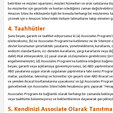
belirtilen ve müşteri siparişleri, müşteri hizmetleri ve ürün satışlarına il
bu müşteriler için geçerlidir ve bunları istediğimiz zaman değiştirebili
Amazon Sitesi ile etkileşimle ilgili bir konuda herhangi bir müşterimiz ta
çözmek için o Amazon Sitesi’ndeki iletişim talimatlarını takip etmeleri ge
4. Taahhütler
Şunu beyan, garanti ve taahhüt ediyorsunuz ki (a) Associates Programı’
işleteceksiniz, (b) ne Associates Programı’na katılımınız ne de Sitenizin 
devlet kurumunun yürürlükteki yasalarını, yönetmeliklerini, kurallarını, dü
endüstri standartlarını, öz-denetim kurallarını, yargı kararlarını veya diğ
dahil) ihlal etmeyecektir, (c) yasal olarak sözleşmelere girebilirsiniz (
engellenmemiştir), (d) Associates Programı’na katılma isteğinizi bağıms
beyan, garanti veya açıklamaya güvenmiyorsunuz, (e) ABD yaptırımlarına
ABD yasalarına uygun olarak uygulanan yaptırımlara tabi iseniz Progra
mallar, yazılımlar, teknoloji ve hizmetler için geçerli olan ABD ihracat 
ve yeniden ihracat kısıtlamalarına uyacaksınız ve (g) Associates Programı i
güncellemek için Associates Sitesi’ndeki hesabınıza giriş yaparak “Hesap 
Associates Programı ile bağlantılı olarak herhangi bir zamanda bekleye
veya taahhütte bulunmuyoruz ve beklentilerinize dayanarak gerçekleşt
5. Kendinizi Associate Olarak Tanıtma