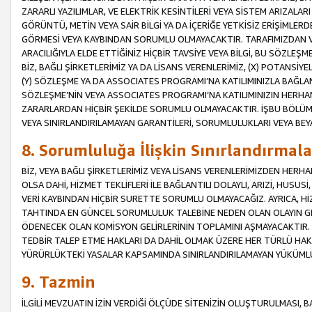
ZARARLI YAZILIMLAR, VE ELEKTRİK KESİNTİLERİ VEYA SİSTEM ARIZALARI
GÖRÜNTÜ, METİN VEYA SAİR BİLGİ YA DA İÇERİĞE YETKİSİZ ERİŞİMLERD
GÖRMESİ VEYA KAYBINDAN SORUMLU OLMAYACAKTIR. TARAFIMIZDAN VEY
ARACILIĞIYLA ELDE ETTİĞİNİZ HİÇBİR TAVSİYE VEYA BİLGİ, BU SÖZLE
BİZ, BAĞLI ŞİRKETLERİMİZ YA DA LİSANS VERENLERİMİZ, (X) POTANSİY
(Y) SÖZLEŞME YA DA ASSOCIATES PROGRAMI’NA KATILIMINIZLA BAĞLAN
SÖZLEŞME’NİN VEYA ASSOCIATES PROGRAMI’NA KATILIMINIZIN HERHA
ZARARLARDAN HİÇBİR ŞEKİLDE SORUMLU OLMAYACAKTIR. İŞBU BÖLÜM
VEYA SINIRLANDIRILAMAYAN GARANTİLERİ, SORUMLULUKLARI VEYA BEY
8. Sorumluluğa İlişkin Sınırlandırmala
BİZ, VEYA BAĞLI ŞİRKETLERİMİZ VEYA LİSANS VERENLERİMİZDEN HERHA
OLSA DAHİ, HİZMET TEKLİFLERİ İLE BAĞLANTILI DOLAYLI, ARIZİ, HUSUSİ
VERİ KAYBINDAN HİÇBİR SURETTE SORUMLU OLMAYACAĞIZ. AYRICA,
TAHTINDA EN GÜNCEL SORUMLULUK TALEBİNE NEDEN OLAN OLAYIN GER
ÖDENECEK OLAN KOMİSYON GELİRLERİNİN TOPLAMINI AŞMAYACAKTIR. İŞB
TEDBİR TALEP ETME HAKLARI DA DAHİL OLMAK ÜZERE HER TÜRLÜ HA
YÜRÜRLÜKTEKİ YASALAR KAPSAMINDA SINIRLANDIRILAMAYAN YÜKÜMLÜ
9. Tazmin
İLGİLİ MEVZUATIN İZİN VERDİĞİ ÖLÇÜDE SİTENİZİN OLUŞTURULMASI, B