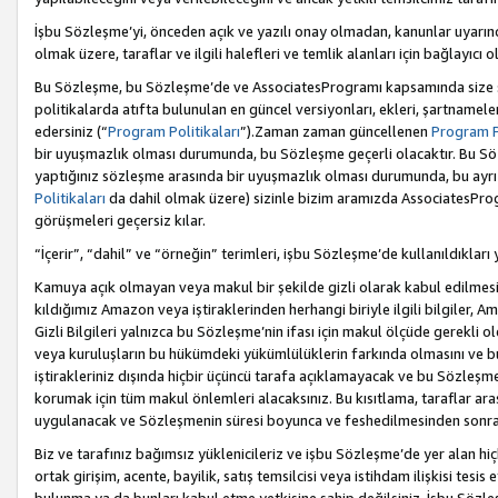
İşbu Sözleşme’yi, önceden açık ve yazılı onay olmadan, kanunlar uyarın
olmak üzere, taraflar ve ilgili halefleri ve temlik alanları için bağlayıc
Bu Sözleşme, bu Sözleşme’de ve AssociatesProgramı kapsamında size sunu
politikalarda atıfta bulunulan en güncel versiyonları, ekleri, şartnamele
edersiniz (“
Program Politikaları
”).Zaman zaman güncellenen
Program Po
bir uyuşmazlık olması durumunda, bu Sözleşme geçerli olacaktır. Bu Söz
yaptığınız sözleşme arasında bir uyuşmazlık olması durumunda, bu ayrı 
Politikaları
da dahil olmak üzere) sizinle bizim aramızda AssociatesProg
görüşmeleri geçersiz kılar.
“İçerir”, “dahil” ve “örneğin” terimleri, işbu Sözleşme’de kullanıldıkları
Kamuya açık olmayan veya makul bir şekilde gizli olarak kabul edilmesi g
kıldığımız Amazon veya iştiraklerinden herhangi biriyle ilgili bilgiler, A
Gizli Bilgileri yalnızca bu Sözleşme’nin ifası için makul ölçüde gerekli o
veya kuruluşların bu hükümdeki yükümlülüklerin farkında olmasını ve bunl
iştirakleriniz dışında hiçbir üçüncü tarafa açıklamayacak ve bu Sözleşme’
korumak için tüm makul önlemleri alacaksınız. Bu kısıtlama, taraflar aras
uygulanacak ve Sözleşmenin süresi boyunca ve feshedilmesinden sonraki
Biz ve tarafınız bağımsız yüklenicileriz ve işbu Sözleşme’de yer alan hiçbi
ortak girişim, acente, bayilik, satış temsilcisi veya istihdam ilişkisi te