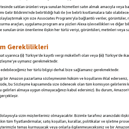
itesinde satılan ürünleri veya sunulan hizmetleri satın almak amacıyla veya 
ı Gelir Bildirimi’nde belirtildiği hali ile (ve belirli kısıtlamalara tabi olabi
olaylaştırmak için size Associates Programı’yla bağlantılı veriler, görüntüler, 
kurma araçları, uygulama program ara yüzleri Alexa işlevsellikleri ve diğer bilg
e sunulan ürün önerilerine ilişkin her türlü veriyi, görüntüleri, metinleri veya s
m Gereklilikleri
uat uyarınca
(i)
Türkiye’de kayıtlı vergi mükellefi olan veya
(ii)
Türkiye’de ika
Sözleşme’ye uymanız gerekmektedir.
debileceğimiz her türlü bilgiyi derhal bize sağlamanız gerekmektedir.
gi bir Amazon pazarlama sözleşmesinin hüküm ve koşullarını ihlal ederseniz, 
 ölçüde, bu Sözleşme kapsamında size ödenecek olan tüm komisyon gelirlerini ka
, bu gelirleri almaya uygun olmayacağınızı kabul edersiniz). Bu durum, Amazon
gerçekleşir.
olayısıyla sizin müşterileriniz olmayacaktır. Bizimle tarafınız aranızdaki ilişk
işkin tüm fiyatlandırmalar, satış koşulları, kurallar, politikalar ve işletme pros
şterimizle temas kurmayacak veya onlarla ilgilenmeyeceksiniz ve bir Amazon Sit