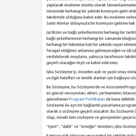
yapılacak inceleme olumlu olarak tamamlanmadan 
öncesinde herhangi bir şekilde komisyon geliri e
takdirinde olduğunu kabul eder. Bu inceleme netic
Satın Alımlar dolayısıyla bir komisyon gelirine ha
(a) Bizim ve bağlı şirketlerimizin herhangi bir tari
bağlı şirketlerimizin herhangi bir zamanda (doğruda
herhangi bir hükmüne kati bir şekilde riayet etm
feragat ettiğimiz anlamına gelmeyeceğini ve (d) iş
verilebilecek onayların, yalnızca tarafımızın takdi
geçerli olacağını teyit ve kabul edersiniz.
İşbu Sözleşme’yi, önceden açık ve yazılı onay olma
ve ilgili halefleri ve temlik alanları için bağlayıcı
Bu Sözleşme, bu Sözleşme’de ve AssociatesProgramı 
en güncel versiyonları, ekleri, şartnameleri, kılavu
güncellenen
Program Politikaları
da buna dahildir.
Sözleşme ile ayrı bir bağlantılı pazarlama program
olarak o sözleşme geçerli olacaktır. Bu Sözleşme (
olup, önceki tüm sözleşme ve görüşmeleri geçersiz 
“İçerir”, “dahil” ve “örneğin” terimleri, işbu Sözle
Kamuya açık olmayan veya makul bir şekilde gizli o