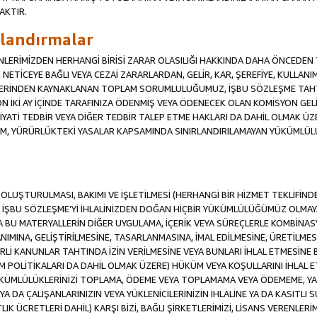
AKTIR.
ırlandırmalar
RENLERİMİZDEN HERHANGİ BİRİSİ ZARAR OLASILIĞI HAKKINDA DAHA ÖNCEDEN T
Sİ, NETİCEYE BAĞLI VEYA CEZAİ ZARARLARDAN, GELİR, KAR, ŞEREFİYE, KULLA
İFLERİNDEN KAYNAKLANAN TOPLAM SORUMLULUĞUMUZ, İŞBU SÖZLEŞME TAH
N İKİ AY İÇİNDE TARAFINIZA ÖDENMİŞ VEYA ÖDENECEK OLAN KOMİSYON GELİ
İYATİ TEDBİR VEYA DİĞER TEDBİR TALEP ETME HAKLARI DA DAHİL OLMA
KÜM, YÜRÜRLÜKTEKİ YASALAR KAPSAMINDA SINIRLANDIRILAMAYAN YÜKÜMLÜL
İN OLUŞTURULMASI, BAKIMI VE İŞLETİLMESİ (HERHANGİ BİR HİZMET TEKLİFİ
İŞBU SÖZLEŞME’Yİ İHLALİNİZDEN DOĞAN HİÇBİR YÜKÜMLÜLÜĞÜMÜZ OLMAYACA
A BU MATERYALLERİN DİĞER UYGULAMA, İÇERİK VEYA SÜREÇLERLE KOMBİNASY
MINA, GELİŞTİRİLMESİNE, TASARLANMASINA, İMAL EDİLMESİNE, ÜRETİLMESİ
Lİ KANUNLAR TAHTINDA İZİN VERİLMESİNE VEYA BUNLARI İHLAL ETMESİNE 
M POLİTİKALARI DA DAHİL OLMAK ÜZERE) HÜKÜM VEYA KOŞULLARINI İHLAL ET
ÜKÜMLÜLÜKLERİNİZİ TOPLAMA, ÖDEME VEYA TOPLAMAMA VEYA ÖDEMEME, YA 
YA DA ÇALIŞANLARINIZIN VEYA YÜKLENİCİLERİNİZİN İHLALİNE YA DA KASITLI S
 ÜCRETLERİ DAHİL) KARŞI BİZİ, BAĞLI ŞİRKETLERİMİZİ, LİSANS VERENLERİMİ