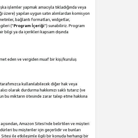
başka işlemler yapmak amacıyla tıkladığında veya
leceği üzere) yapılan uygun satın alımlardan komisyon
metinler, bağlantı formatları, widgetlar,
ileri (”
Program İçeriği
”) sunabiliriz. Program
air bilgi ya da içerikleri kapsam dışında
met eden ve vergiden muaf bir kişi/kuruluş
tarafımızca kullanılabilecek diğer hak veya
lıcı olarak durdurma hakkımızı saklı tutarız (ve
'un bu miktarın ötesinde zarar talep etme hakkına
i açısından, Amazon Sitesi’nde belirtilen ve müşteri
edürleri bu müşteriler için geçerlidir ve bunları
esi ile etkileşimle ilgili bir konuda herhangi bir