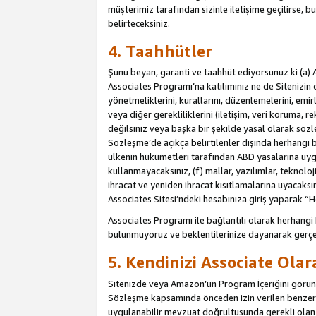
müşterimiz tarafından sizinle iletişime geçilirse, b
belirteceksiniz.
4. Taahhütler
Şunu beyan, garanti ve taahhüt ediyorsunuz ki (a) 
Associates Programı’na katılımınız ne de Sitenizin 
yönetmeliklerini, kurallarını, düzenlemelerini, emirle
veya diğer gerekliliklerini (iletişim, veri koruma, r
değilsiniz veya başka bir şekilde yasal olarak söz
Sözleşme’de açıkça belirtilenler dışında herhangi 
ülkenin hükümetleri tarafından ABD yasalarına uyg
kullanmayacaksınız, (f) mallar, yazılımlar, teknolo
ihracat ve yeniden ihracat kısıtlamalarına uyacaksın
Associates Sitesi’ndeki hesabınıza giriş yaparak “He
Associates Programı ile bağlantılı olarak herhangi
bulunmuyoruz ve beklentilerinize dayanarak gerçe
5. Kendinizi Associate Ola
Sitenizde veya Amazon’un Program İçeriğini görüntü
Sözleşme kapsamında önceden izin verilen benzer b
uygulanabilir mevzuat doğrultusunda gerekli olan d