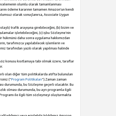
incelemenin olumlu olarak tamamlanması
utarını ödeme kararının tamamen Amazon’un kendi
 olumsuz olarak sonuçlanırsa, Associate Uygun
aylı) trafik arayışına girebileceğini, (b) bizim ve
ulamalar işletebileceğini, (c) işbu Sözleşme’nin
a bir hükmünü daha sonra uygulama hakkımızdan
in, tarafımızca yapılabilecek işlemlerin ve
cimiz tarafından yazılı olarak yapılması halinde
söz konusu kısıtlamaya tabi olmak üzere, taraflar
r.
li olan diğer tüm politikalarda atıfta bulunulan
siniz (“
Program Politikaları
”).Zaman zaman
ması durumunda, bu Sözleşme geçerli olacaktır. Bu
zlık olması durumunda, bu ayrı programla ilgili
Programı ile ilgili tüm sözleşmeyi oluşturmakta
sağladığımız veya erişilebilir kıldığımız Amazon