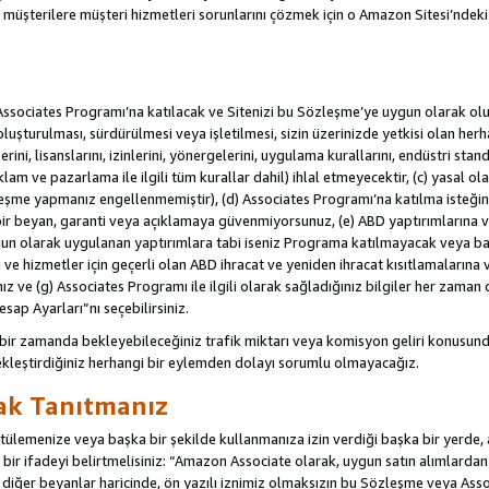
u müşterilere müşteri hizmetleri sorunlarını çözmek için o Amazon Sitesi’ndeki i
Associates Programı’na katılacak ve Sitenizi bu Sözleşme’ye uygun olarak oluş
oluşturulması, sürdürülmesi veya işletilmesi, sizin üzerinizde yetkisi olan her
rini, lisanslarını, izinlerini, yönergelerini, uygulama kurallarını, endüstri stan
eklam ve pazarlama ile ilgili tüm kurallar dahil) ihlal etmeyecektir, (c) yasal ol
leşme yapmanız engellenmemiştir), (d) Associates Programı’na katılma isteğin
bir beyan, garanti veya açıklamaya güvenmiyorsunuz, (e) ABD yaptırımlarına ve
un olarak uygulanan yaptırımlara tabi iseniz Programa katılmayacak veya ba
ji ve hizmetler için geçerli olan ABD ihracat ve yeniden ihracat kısıtlamaların
ız ve (g) Associates Programı ile ilgili olarak sağladığınız bilgiler her zaman d
sap Ayarları”nı seçebilirsiniz.
 bir zamanda bekleyebileceğiniz trafik miktarı veya komisyon geliri konusund
kleştirdiğiniz herhangi bir eylemden dolayı sorumlu olmayacağız.
rak Tanıtmanız
lemenize veya başka bir şekilde kullanmanıza izin verdiği başka bir yerde, aç
ir ifadeyi belirtmelisiniz: “Amazon Associate olarak, uygun satın alımlard
iğer beyanlar haricinde, ön yazılı iznimiz olmaksızın bu Sözleşme veya Associ