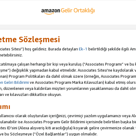
letme Sözleşmesi
iates Sitesi”) hoş geldiniz. Burada detayları
Ek-1
belirtildiği şekilde ilgili 
etebilirsiniz.
ılmaya çalışan herhangi bir kişi veya kuruluş (“Associates Programı” ve bu kiş
şme”) değişiklik yapmadan kabul etmelidir. Associates Sitesi'ne kaydolarak 
an) Program Politikaları da dahil olmak üzere (örneğin, Associates Programı 
 Geliri Bildirimi
ve Associates Programı Marka Kılavuzları) kabul etmiş olur
ulan, düzenlenen veya kaldırılan müşteri yorumlarının yasaklanması da dahil 
arı ve kılavuzları dikkatlice okuyun.
ımı
anıcısı olarak oluşturulan içeriğinizi, çevrimiçi yazılım uygulamanızı veya Alex
anabilir ise Associates Programı Gelir Bildirimi içerisinde belirtilen başka bir 
tes ID’sini (Alexa alışveriş kiti aracılığıyla) koyarak gelire çevirmenize olanak 
 ve bu Sözleşmeye (“Özel Bağlantılar”) uygun olmalıdır.