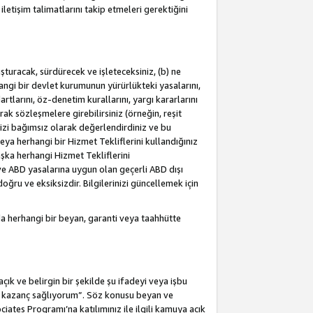
letişim talimatlarını takip etmeleri gerektiğini
turacak, sürdürecek ve işleteceksiniz, (b) ne
hangi bir devlet kurumunun yürürlükteki yasalarını,
dartlarını, öz-denetim kurallarını, yargı kararlarını
arak sözleşmelere girebilirsiniz (örneğin, reşit
izi bağımsız olarak değerlendirdiniz ve bu
ya herhangi bir Hizmet Tekliflerini kullandığınız
şka herhangi Hizmet Tekliflerini
a ve ABD yasalarına uygun olan geçerli ABD dışı
oğru ve eksiksizdir. Bilgilerinizi güncellemek için
a herhangi bir beyan, garanti veya taahhütte
ık ve belirgin bir şekilde şu ifadeyi veya işbu
an kazanç sağlıyorum”. Söz konusu beyan ve
ates Programı’na katılımınız ile ilgili kamuya açık