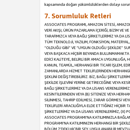
kapsamında doğan yükümlülüklerden dolayı sorum
7. Sorumluluk Retleri
ASSOCIATES PROGRAMI, AMAZON SİTESİ, AMAZON 
VERİ AKIŞI, ÜRÜN PAZARLAMA İÇERİĞİ, BİZİM VE 
TARAFIMIZCA VEYA BAĞLI ŞİRKETLERİMİZ YA DA 
TÜM TEKNOLOJİ, YAZILIM, FONKSİYON, MATERYAL, V
“OLDUĞU GİBİ” VE “UYGUN OLDUĞU ŞEKİLDE” SUNUL
VEYA BAŞKACA HİÇBİR BEYANDA BULUNMAMAKTA VE
EDİCİ KALİTEYE, BELİRLİ BİR AMACA UYGUNLUĞA,
KANUN, TEAMÜL, HERHANGİ BİR TİCARİ İŞLEM, E
ZAMANLARDA HİZMET TEKLİFLERİNDEN HERHANGİ BİR
ŞEKLİNİ DEĞİŞTİREBİLİRİZ. BİZ, BAĞLI ŞİRKETLERİ
ŞEKİLDE İŞLEVİNİ YERİNE GETİRECEĞİNE VEYA KES
BAĞLI ŞİRKETLERİMİZ YA DA LİSANS VERENLERİMİZ,
KESİNTİLERİNDEN VEYA (B) SİTENİZE VEYA HERHAN
SİLİNMESİ, TAHRİP EDİLMESİ, ZARAR GÖRMESİ V
TEKLİFLERİ ARACILIĞIYLA ELDE ETTİĞİNİZ HİÇBİR
ŞİRKETLERİMİZ YA DA LİSANS VERENLERİMİZ, (X) 
ASSOCIATES PROGRAMI’NA KATILIMINIZLA BAĞLAN
PROGRAMI’NA KATILIMINIZIN HERHANGİ BİR ŞEK
BÖLÜM 7’DEKİ HİÇBİR ŞEY, UYGULANABİLİR MEVZ