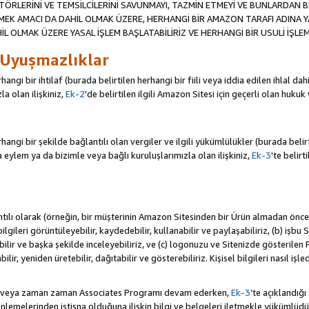
TÖRLERİNİ VE TEMSİLCİLERİNİ SAVUNMAYI, TAZMİN ETMEYİ VE BUNLARDAN BER
MEK AMACI DA DAHİL OLMAK ÜZERE, HERHANGİ BİR AMAZON TARAFI ADINA 
L OLMAK ÜZERE YASAL İŞLEM BAŞLATABİLİRİZ VE HERHANGİ BİR USULİ İŞLEM
 Uyuşmazlıklar
angi bir ihtilaf (burada belirtilen herhangi bir fiili veya iddia edilen ihlal 
a olan ilişkiniz,
Ek-2
'de belirtilen ilgili Amazon Sitesi için geçerli olan hukuk
ngi bir şekilde bağlantılı olan vergiler ve ilgili yükümlülükler (burada belirtil
ylem ya da bizimle veya bağlı kuruluşlarımızla olan ilişkiniz,
Ek-3
'te belirt
antılı olarak (örneğin, bir müşterinin Amazon Sitesinden bir Ürün almadan önc
i bilgileri görüntüleyebilir, kaydedebilir, kullanabilir ve paylaşabiliriz, (b) iş
ilir ve başka şekilde inceleyebiliriz, ve (c) logonuzu ve Sitenizde gösterilen
ir, yeniden üretebilir, dağıtabilir ve gösterebiliriz. Kişisel bilgileri nasıl işl
da veya zaman zaman Associates Programı devam ederken,
Ek-3
’te açıklandığı
lemelerinden istisna olduğuna ilişkin bilgi ve belgeleri iletmekle yükümlü