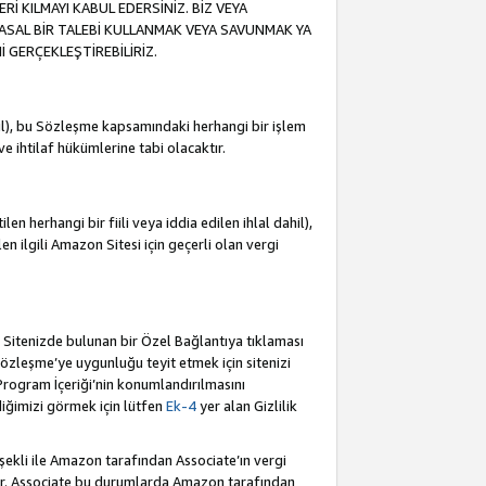
İ KILMAYI KABUL EDERSİNİZ. BİZ VEYA
YASAL BİR TALEBİ KULLANMAK VEYA SAVUNMAK YA
İ GERÇEKLEŞTİREBİLİRİZ.
dahil), bu Sözleşme kapsamındaki herhangi bir işlem
 ve ihtilaf hükümlerine tabi olacaktır.
en herhangi bir fiili veya iddia edilen ihlal dahil),
ilen ilgili Amazon Sitesi için geçerli olan vergi
e Sitenizde bulunan bir Özel Bağlantıya tıklaması
bu Sözleşme’ye uygunluğu teyit etmek için sitenizi
 Program İçeriği’nin konumlandırılmasını
ediğimizi görmek için lütfen
Ek-4
yer alan Gizlilik
 şekli ile Amazon tarafından Associate’ın vergi
dür. Associate bu durumlarda Amazon tarafından