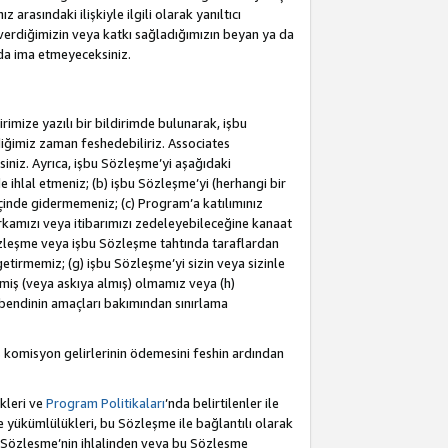
rasındaki ilişkiyle ilgili olarak yanıltıcı
verdiğimizin veya katkı sağladığımızın beyan ya da
 da ima etmeyeceksiniz.
rimize yazılı bir bildirimde bulunarak, işbu
iğimiz zaman feshedebiliriz. Associates
iniz. Ayrıca, işbu Sözleşme’yi aşağıdaki
e ihlal etmeniz; (b) işbu Sözleşme’yi (herhangi bir
 içinde gidermemeniz; (c) Program’a katılımınız
rkamızı veya itibarımızı zedeleyebileceğine kanaat
u Sözleşme veya işbu Sözleşme tahtında taraflardan
getirmemiz; (g) işbu Sözleşme’yi sizin veya sizinle
etmiş (veya askıya almış) olmamız veya (h)
bendinin amaçları bakımından sınırlama
 komisyon gelirlerinin ödemesini feshin ardından
kleri ve
Program Politikaları
’nda belirtilenler ile
ükümlülükleri, bu Sözleşme ile bağlantılı olarak
bu Sözleşme’nin ihlalinden veya bu Sözleşme