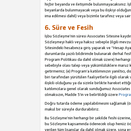
hiçbir beyanda ve iletişimde bulunmayacaksınız. İşbu
beyanlarda bulunmayacak veya bu ilişkiyi olduğund
ima edilmesi dahil) veya bizimle tarafınız veya sai
6. Süre ve Fesih
İşbu Sözleşme’nin süresi Associates Sitesine kaydını
Sözleşmeyi haklı veya haksız sebeple (ilgili mevz
Sitesindeki hesabınıza giriş yaparak ve “Hesap Aya
durumlarda yazılı bildirimde bulunarak derhal feshed
Program Politikası da dahil olmak üzere) herhangi b
sebebiyle olası talep veya yükümlülüklere maruz k
getirmemiz; (e) Program’a katılımınızın yanıltıcı, d
biri tarafından yürütülen faaliyetlerle ilgili olara
ilişkili olduğunu ya da sizinle birlikte hareket et
katılımcılara genel olarak sunduğumuz Associates
olmaksızın, Madde 5’in ve belirtildiği üzere
Program
Doğru tutarda ödeme yapılabilmesini sağlamak (örn
makul bir süreyle durdurabiliriz.
Bu Sözleşme’nin herhangi bir şekilde feshi üzerine,
bu Sözleşme kapsamında ödenecek olup henüz ödenm
verilen tüm lisanslar da dahil olmak üzere, sona e