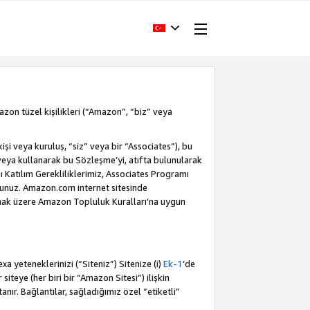
Amazon tüzel kişilikleri (“Amazon”, “biz” veya
i veya kuruluş, “siz” veya bir “Associates”), bu
veya kullanarak bu Sözleşme’yi, atıfta bulunularak
Katılım Gerekliliklerimiz, Associates Programı
sunuz. Amazon.com internet sitesinde
olmak üzere Amazon Topluluk Kuralları’na uygun
a yeteneklerinizi (“Siteniz”) Sitenize (i)
Ek-1
’de
siteye (her biri bir “Amazon Sitesi”) ilişkin
tanır. Bağlantılar, sağladığımız özel “etiketli”