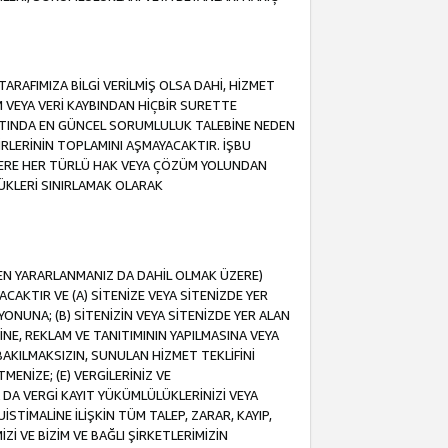
ARAFIMIZA BİLGİ VERİLMİŞ OLSA DAHİ, HİZMET
NIM VEYA VERİ KAYBINDAN HİÇBİR SURETTE
TINDA EN GÜNCEL SORUMLULUK TALEBİNE NEDEN
RLERİNİN TOPLAMINI AŞMAYACAKTIR. İŞBU
K ÜZERE HER TÜRLÜ HAK VEYA ÇÖZÜM YOLUNDAN
ÜKLERİ SINIRLAMAK OLARAK
NDEN YARARLANMANIZ DA DAHİL OLMAK ÜZERE)
KTIR VE (A) SİTENİZE VEYA SİTENİZDE YER
ONUNA; (B) SİTENİZİN VEYA SİTENİZDE YER ALAN
NE, REKLAM VE TANITIMININ YAPILMASINA VEYA
BAKILMAKSIZIN, SUNULAN HİZMET TEKLİFİNİ
MENİZE; (E) VERGİLERİNİZ VE
DA VERGİ KAYIT YÜKÜMLÜLÜKLERİNİZİ VEYA
UİSTİMALİNE İLİŞKİN TÜM TALEP, ZARAR, KAYIP,
Zİ VE BİZİM VE BAĞLI ŞİRKETLERİMİZİN