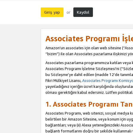
Giriş yap
Kaydol
or
Associates Programı İş
Amazon'un associates için olan web sitesine (“Assoc
“bizim”) ile olan Associates pazarlama ilişkinizi yön
Associates pazarlama programımıza katılan veya kat
Associates Programı İşletme Sözleşmesi'ni (“Sözle
bu Sözleşme’ye dahil edilen (madde 12’de tanımlan
Fikri Mülkiyet Lisansı,
Associates Programı Komisyon
yayınladığınız içeriğin ücret karşılığında oluştur
olması gerektiğini kabul edersiniz. Lütfen politikal
1. Associates Programı Tan
Associates Programı, web sitenizi, sosyal medya kull
belirtilen bir Amazon Sitesine, veya konum için uygul
bağlantıları; veya (ii) Alexa yeteneğinizdeki Associa
bağlantı formatlarını doğru bir şekilde kullanmalı