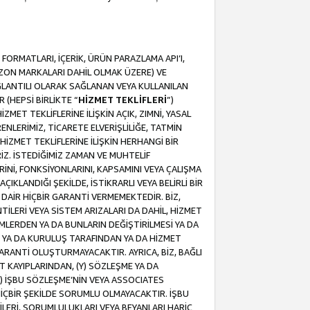
ORMATLARI, İÇERİK, ÜRÜN PARAZLAMA API’I,
MAZON MARKALARI DAHİL OLMAK ÜZERE) VE
ĞLANTILI OLARAK SAĞLANAN VEYA KULLANILAN
 (HEPSİ BİRLİKTE “
HİZMET TEKLİFLERİ
”)
MET TEKLİFLERİNE İLİŞKİN AÇIK, ZIMNİ, YASAL
NLERİMİZ, TİCARETE ELVERİŞLİLİĞE, TATMİN
HİZMET TEKLİFLERİNE İLİŞKİN HERHANGİ BİR
İZ. İSTEDİĞİMİZ ZAMAN VE MUHTELİF
RİNİ, FONKSİYONLARINI, KAPSAMINI VEYA ÇALIŞMA
ÇIKLANDIĞI ŞEKİLDE, İSTİKRARLI VEYA BELİRLİ BİR
E DAİR HİÇBİR GARANTİ VERMEMEKTEDİR. BİZ,
NTİLERİ VEYA SİSTEM ARIZALARI DA DAHİL, HİZMET
ŞİMLERDEN YA DA BUNLARIN DEĞİŞTİRİLMESİ YA DA
İ YA DA KURULUŞ TARAFINDAN YA DA HİZMET
 GARANTİ OLUŞTURMAYACAKTIR. AYRICA, BİZ, BAĞLI
AT KAYIPLARINDAN, (Y) SÖZLEŞME YA DA
) İŞBU SÖZLEŞME’NİN VEYA ASSOCIATES
İÇBİR ŞEKİLDE SORUMLU OLMAYACAKTIR. İŞBU
LERİ, SORUMLULUKLARI VEYA BEYANLARI HARİÇ