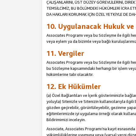
ÇALIŞANLARINI, ÜST DÜZEY GÖREVLİLERİNİ, DİREK
TEMSİLCİMİZ, BU BÖLÜMDEKİ HÜKÜMLERİ İCRA ET
DA HAKLARI KORUMAK İÇİN ÖZEL YETKİYLE DE DAHİ
10. Uygulanacak Hukuk ve
Associates Programı veya bu Sözleşme ile ilgili herh
veya eylem ya da bizimle veya bağlı kuruluşlarımızl
11. Vergiler
Associates Programı veya bu Sözleşme ile ilgili herha
bu Sözleşme kapsamındaki herhangi bir işlem veya e
hükümlerine tabi olacaktır.
12. Ek Hükümler
(a) Özel Bağlantıları ve İçerik gösteriminizle bağl
yoluyla) Sitenizle ve Sitenizin kullanıcılarıyla ilgil
gözden geçirebilir, görüntüleyebilir, gezinme yapab
eğitimlerimizde iyi uygulama örneği olarak kullanabil
Bildirimimizi inceleyin.
Associate, Associates Programı’na kayıt esnasın
yükümlülüklerine uyumuna veya (varsa) vergi düzen