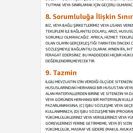
TUTMAK VEYA SINIRLAMAK İÇİN GEÇERLİ OLMAYAC
8. Sorumluluğa İlişkin Sın
BİZ, VEYA BAĞLI ŞİRKETLERİMİZ VEYA LİSANS VE
TEKLİFLERİ İLE BAĞLANTILI DOLAYLI, ARIZİ, HUSU
SORUMLU OLMAYACAĞIZ. AYRICA, HİZMET TEKL
OLAN OLAYIN GERÇEKLEŞTİĞİ TARİHTEN ÖNCEKİ O
SÖZLEŞMEYLE BAĞLANTILI OLARAK AYNEN İFA, İHT
FERAGAT EDERSİNİZ. BU MADDEDEKİ HİÇBİR HÜ
DEĞERLENDİRİLMEYECEKTİR.
9. Tazmin
İLGİLİ MEVZUATIN İZİN VERDİĞİ ÖLÇÜDE SİTENİZ
HUSUSLARINDAKİ HERHANGİ BİR HUSUSTAN VEYA 
ALAN MATERYALLERDEN BİRİNE VE SİTENİZİN YA D
VEYA GÖRÜNEN HERHANGİ BİR MATERYALİN KULLANI
PAZARLANMASINA; (C) İŞBU SÖZLEŞME VEYA GEÇER
KULLANIMINIZA; (D) İŞBU SÖZLEŞME’NİN (PROGRA
YÜKÜMLÜLÜKLERİNİZ VEYA VERGİLERİNİZİ VEYA Y
GÖREVLERİNİZİ YERİNE GETİRMEME; VEYA (F) SİZİN 
YÜKÜMLÜLÜK, MASRAF VE GİDERE (MAKUL AVUKATLIK