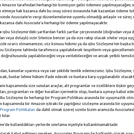
Amazon tarafından herhangi bir komisyon geliri ödemesi yapılmayacağını; 
lde etmeye hak kazansa dahi bu onay süreci esnasında hak kazanılan ödeme t
esinde Associate’ın vergi düzenlemelerine uyumlu olmadığı anlaşılır ve süreç
k kazansa dahi Associate’a herhangi bir ödeme yapılmayacaktır.
hte işbu Sözleşme’deki şartlardan farklı şartlar çerçevesinde (doğrudan veya dol
n veya dolaylı) sizin Sitenize benzer ya da size rakip olacak siteler veya uyg
enizde ısrarcı olmamamızın, söz konusu hükmü ya da işbu Sözleşme’nin başk
bu Sözleşme tahtında tarafımızca yapılabilecek tespitlerin veya güncellemeler
ri doğrultusunda yapılabileceğini veya verilebileceğini ve ancak yetkili temsil
dan, kanunlar uyarınca veya sair şekilde temlik edemezsiniz. İşbu Sözleşme, 
 olacak, bunlar lehine hüküm ifade edecek ve bunlara karşı uygulanabilir olacaktı
kapsamında size sunulan araçlar, alt programlar ve özelliklere ilişkin geçer
zları, programları ve diğer kuralları içermekte olup, bunlara uymayı kabul eder
 Bu Sözleşme ile herhangi bir Program Politikası arasında bir uyuşmazlık ol
ı kapsamında bir Amazon iştiraki ile yaptığınız sözleşme arasında bir uyuşma
Program Politikaları
da dahil olmak üzere) sizinle bizim aramızda Associates
kılar.
şme’de kullanıldıkları yerlerde sınırlama niyetiyle kullanılmamaktadır.
larak kabul edilmesi gereken, Associates Programı ile bağlantılı olarak size 