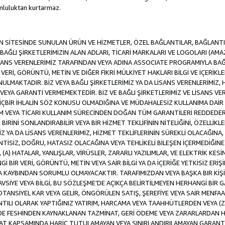
luluktan kurtarmaz.
SİTESİNDE SUNULAN ÜRÜN VE HİZMETLER, ÖZEL BAĞLANTILAR, BAĞLANTI F
VE BAĞLI ŞİRKETLERİMİZİN ALAN ADLARI, TİCARİ MARKALARI VE LOGOLARI (A
LİSANS VERENLERİMİZ TARAFINDAN VEYA ADINA ASSOCIATE PROGRAMIYLA BA
ERİ, GÖRÜNTÜ, METİN VE DİĞER FİKRİ MÜLKİYET HAKLARI BİLGİ VE İÇERİKLER
MAKTADIR. BİZ VEYA BAĞLI ŞİRKETLERİMİZ YA DA LİSANS VERENLERİMİZ, HİZ
YA GARANTİ VERMEMEKTEDİR. BİZ VE BAĞLI ŞİRKETLERİMİZ VE LİSANS VERE
 HİÇBİR İHLALİN SÖZ KONUSU OLMADIĞINA VE MÜDAHALESİZ KULLANIMA DAİR 
DİM VEYA TİCARİ KULLANIM SÜRECİNDEN DOĞAN TÜM GARANTİLERİ REDDEDER
İNİ SONLANDIRABİLİR VEYA BİR HİZMET TEKLİFİNİN NİTELİĞİNİ, ÖZELLİKLE
MİZ YA DA LİSANS VERENLERİMİZ, HİZMET TEKLİFLERİNİN SÜREKLİ OLACAĞINA, A
İNTİSİZ, DOĞRU, HATASIZ OLACAĞINA VEYA TEHLİKELİ BİLEŞEN İÇERMEDİĞİN
 (A) HATALAR, YANLIŞLAR, VİRÜSLER, ZARARLI YAZILIMLAR, VE ELEKTRİK KESİ
Gİ BİR VERİ, GÖRÜNTÜ, METİN VEYA SAİR BİLGİ YA DA İÇERİĞE YETKİSİZ ERİ
EYA KAYBINDAN SORUMLU OLMAYACAKTIR. TARAFIMIZDAN VEYA BAŞKA BIR KİŞ
 TAVSİYE VEYA BİLGİ, BU SÖZLEŞME’DE AÇIKÇA BELİRTİLMEYEN HERHANGİ BİR
POTANSİYEL KAR VEYA GELİR, ÖNGÖRÜLEN SATIŞ, ŞEREFİYE VEYA SAİR MENFA
TILI OLARAK YAPTIĞINIZ YATIRIM, HARCAMA VEYA TAAHHÜTLERDEN VEYA (Z
İLDE FESHİNDEN KAYNAKLANAN TAZMİNAT, GERİ ÖDEME VEYA ZARARLARDAN H
UAT KAPSAMINDA HARİÇ TUTULAMAYAN VEYA SINIRLANDIRILAMAYAN GARANTİ