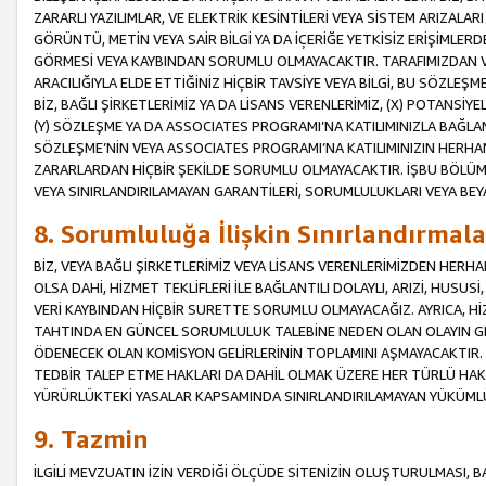
ZARARLI YAZILIMLAR, VE ELEKTRİK KESİNTİLERİ VEYA SİSTEM ARIZALARI
GÖRÜNTÜ, METİN VEYA SAİR BİLGİ YA DA İÇERİĞE YETKİSİZ ERİŞİMLERD
GÖRMESİ VEYA KAYBINDAN SORUMLU OLMAYACAKTIR. TARAFIMIZDAN VEY
ARACILIĞIYLA ELDE ETTİĞİNİZ HİÇBİR TAVSİYE VEYA BİLGİ, BU SÖZLE
BİZ, BAĞLI ŞİRKETLERİMİZ YA DA LİSANS VERENLERİMİZ, (X) POTANSİY
(Y) SÖZLEŞME YA DA ASSOCIATES PROGRAMI’NA KATILIMINIZLA BAĞLAN
SÖZLEŞME’NİN VEYA ASSOCIATES PROGRAMI’NA KATILIMINIZIN HERHA
ZARARLARDAN HİÇBİR ŞEKİLDE SORUMLU OLMAYACAKTIR. İŞBU BÖLÜM
VEYA SINIRLANDIRILAMAYAN GARANTİLERİ, SORUMLULUKLARI VEYA BEY
8. Sorumluluğa İlişkin Sınırlandırmala
BİZ, VEYA BAĞLI ŞİRKETLERİMİZ VEYA LİSANS VERENLERİMİZDEN HERHA
OLSA DAHİ, HİZMET TEKLİFLERİ İLE BAĞLANTILI DOLAYLI, ARIZİ, HUSUSİ
VERİ KAYBINDAN HİÇBİR SURETTE SORUMLU OLMAYACAĞIZ. AYRICA,
TAHTINDA EN GÜNCEL SORUMLULUK TALEBİNE NEDEN OLAN OLAYIN GER
ÖDENECEK OLAN KOMİSYON GELİRLERİNİN TOPLAMINI AŞMAYACAKTIR. İŞB
TEDBİR TALEP ETME HAKLARI DA DAHİL OLMAK ÜZERE HER TÜRLÜ HA
YÜRÜRLÜKTEKİ YASALAR KAPSAMINDA SINIRLANDIRILAMAYAN YÜKÜMLÜ
9. Tazmin
İLGİLİ MEVZUATIN İZİN VERDİĞİ ÖLÇÜDE SİTENİZİN OLUŞTURULMASI, B