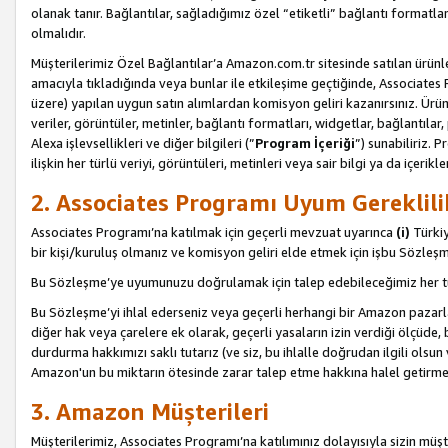
olanak tanır. Bağlantılar, sağladığımız özel “etiketli” bağlantı formatl
olmalıdır.
Müşterilerimiz Özel Bağlantılar’a Amazon.com.tr sitesinde satılan ürün
amacıyla tıkladığında veya bunlar ile etkileşime geçtiğinde, Associates Pro
üzere) yapılan uygun satın alımlardan komisyon geliri kazanırsınız. Ürün
veriler, görüntüler, metinler, bağlantı formatları, widgetlar, bağlantıla
Alexa işlevsellikleri ve diğer bilgileri (”
Program İçeriği
”) sunabiliriz. 
ilişkin her türlü veriyi, görüntüleri, metinleri veya sair bilgi ya da içeri
2. Associates Programı Uyum Gereklili
Associates Programı’na katılmak için geçerli mevzuat uyarınca
(i)
Türkiy
bir kişi/kuruluş olmanız ve komisyon geliri elde etmek için işbu Sözle
Bu Sözleşme’ye uyumunuzu doğrulamak için talep edebileceğimiz her tü
Bu Sözleşme’yi ihlal ederseniz veya geçerli herhangi bir Amazon pazarl
diğer hak veya çarelere ek olarak, geçerli yasaların izin verdiği ölçüd
durdurma hakkımızı saklı tutarız (ve siz, bu ihlalle doğrudan ilgili ols
Amazon'un bu miktarın ötesinde zarar talep etme hakkına halel getirmek
3. Amazon Müşterileri
Müşterilerimiz, Associates Programı’na katılımınız dolayısıyla sizin müşt