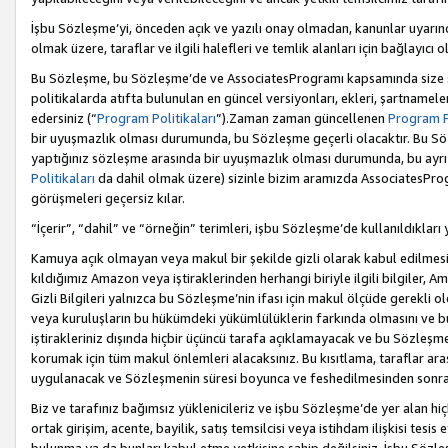
İşbu Sözleşme’yi, önceden açık ve yazılı onay olmadan, kanunlar uyarın
olmak üzere, taraflar ve ilgili halefleri ve temlik alanları için bağlayıc
Bu Sözleşme, bu Sözleşme’de ve AssociatesProgramı kapsamında size sunu
politikalarda atıfta bulunulan en güncel versiyonları, ekleri, şartnamele
edersiniz (“
Program Politikaları
”).Zaman zaman güncellenen
Program Po
bir uyuşmazlık olması durumunda, bu Sözleşme geçerli olacaktır. Bu Söz
yaptığınız sözleşme arasında bir uyuşmazlık olması durumunda, bu ayrı 
Politikaları
da dahil olmak üzere) sizinle bizim aramızda AssociatesProg
görüşmeleri geçersiz kılar.
“İçerir”, “dahil” ve “örneğin” terimleri, işbu Sözleşme’de kullanıldıkları
Kamuya açık olmayan veya makul bir şekilde gizli olarak kabul edilmesi g
kıldığımız Amazon veya iştiraklerinden herhangi biriyle ilgili bilgiler, A
Gizli Bilgileri yalnızca bu Sözleşme’nin ifası için makul ölçüde gerekli o
veya kuruluşların bu hükümdeki yükümlülüklerin farkında olmasını ve bunl
iştirakleriniz dışında hiçbir üçüncü tarafa açıklamayacak ve bu Sözleşme’
korumak için tüm makul önlemleri alacaksınız. Bu kısıtlama, taraflar aras
uygulanacak ve Sözleşmenin süresi boyunca ve feshedilmesinden sonraki
Biz ve tarafınız bağımsız yüklenicileriz ve işbu Sözleşme’de yer alan hiçbi
ortak girişim, acente, bayilik, satış temsilcisi veya istihdam ilişkisi te