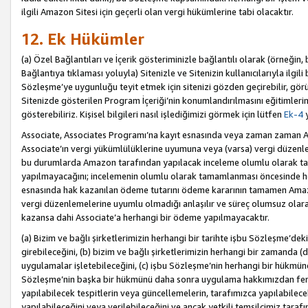
ilgili Amazon Sitesi için geçerli olan vergi hükümlerine tabi olacaktır.
12. Ek Hükümler
(a) Özel Bağlantıları ve İçerik gösteriminizle bağlantılı olarak (örneği
Bağlantıya tıklaması yoluyla) Sitenizle ve Sitenizin kullanıcılarıyla ilgili 
Sözleşme’ye uygunluğu teyit etmek için sitenizi gözden geçirebilir, görü
Sitenizde gösterilen Program İçeriği’nin konumlandırılmasını eğitimlerimi
gösterebiliriz. Kişisel bilgileri nasıl işlediğimizi görmek için lütfen
Ek-4
y
Associate, Associates Programı’na kayıt esnasında veya zaman zaman
Associate’ın vergi yükümlülüklerine uyumuna veya (varsa) vergi düzenlem
bu durumlarda Amazon tarafından yapılacak inceleme olumlu olarak t
yapılmayacağını; incelemenin olumlu olarak tamamlanması öncesinde he
esnasında hak kazanılan ödeme tutarını ödeme kararının tamamen Amazo
vergi düzenlemelerine uyumlu olmadığı anlaşılır ve süreç olumsuz olara
kazansa dahi Associate’a herhangi bir ödeme yapılmayacaktır.
(a) Bizim ve bağlı şirketlerimizin herhangi bir tarihte işbu Sözleşme’dek
girebileceğini, (b) bizim ve bağlı şirketlerimizin herhangi bir zamanda (
uygulamalar işletebileceğini, (c) işbu Sözleşme’nin herhangi bir hükmün
Sözleşme’nin başka bir hükmünü daha sonra uygulama hakkımızdan fera
yapılabilecek tespitlerin veya güncellemelerin, tarafımızca yapılabilece
yapılabileceğini veya verilebileceğini ve ancak yetkili temsilcimiz tarafı