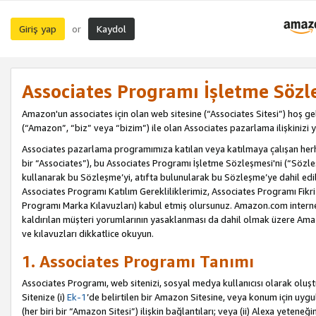
Giriş yap
Kaydol
or
Associates Programı İşletme Sözl
Amazon'un associates için olan web sitesine (“Associates Sitesi”) hoş ge
(“Amazon”, “biz” veya “bizim”) ile olan Associates pazarlama ilişkinizi y
Associates pazarlama programımıza katılan veya katılmaya çalışan herhan
bir “Associates”), bu Associates Programı İşletme Sözleşmesi'ni (“Sözl
kullanarak bu Sözleşme’yi, atıfta bulunularak bu Sözleşme’ye dahil edi
Associates Programı Katılım Gerekliliklerimiz, Associates Programı Fikri
Programı Marka Kılavuzları) kabul etmiş olursunuz. Amazon.com internet 
kaldırılan müşteri yorumlarının yasaklanması da dahil olmak üzere Amazo
ve kılavuzları dikkatlice okuyun.
1. Associates Programı Tanımı
Associates Programı, web sitenizi, sosyal medya kullanıcısı olarak oluştu
Sitenize (i)
Ek-1
’de belirtilen bir Amazon Sitesine, veya konum için uygula
(her biri bir “Amazon Sitesi”) ilişkin bağlantıları; veya (ii) Alexa yeteneğ