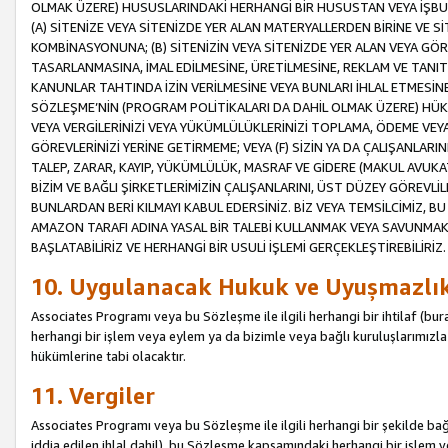
OLMAK ÜZERE) HUSUSLARINDAKİ HERHANGİ BİR HUSUSTAN VEYA İŞBU
(A) SİTENİZE VEYA SİTENİZDE YER ALAN MATERYALLERDEN BİRİNE VE S
KOMBİNASYONUNA; (B) SİTENİZİN VEYA SİTENİZDE YER ALAN VEYA GÖR
TASARLANMASINA, İMAL EDİLMESİNE, ÜRETİLMESİNE, REKLAM VE TANIT
KANUNLAR TAHTINDA İZİN VERİLMESİNE VEYA BUNLARI İHLAL ETMESİNE 
SÖZLEŞME’NİN (PROGRAM POLİTİKALARI DA DAHİL OLMAK ÜZERE) HÜKÜ
VEYA VERGİLERİNİZİ VEYA YÜKÜMLÜLÜKLERİNİZİ TOPLAMA, ÖDEME VEY
GÖREVLERİNİZİ YERİNE GETİRMEME; VEYA (F) SİZİN YA DA ÇALIŞANLARINI
TALEP, ZARAR, KAYIP, YÜKÜMLÜLÜK, MASRAF VE GİDERE (MAKUL AVUKATLI
BİZİM VE BAĞLI ŞİRKETLERİMİZİN ÇALIŞANLARINI, ÜST DÜZEY GÖREVLİL
BUNLARDAN BERİ KILMAYI KABUL EDERSİNİZ. BİZ VEYA TEMSİLCİMİZ, 
AMAZON TARAFI ADINA YASAL BİR TALEBİ KULLANMAK VEYA SAVUNMAK 
BAŞLATABİLİRİZ VE HERHANGİ BİR USULİ İŞLEMİ GERÇEKLEŞTİREBİLİRİZ.
10. Uygulanacak Hukuk ve Uyuşmazlı
Associates Programı veya bu Sözleşme ile ilgili herhangi bir ihtilaf (bura
herhangi bir işlem veya eylem ya da bizimle veya bağlı kuruluşlarımızla 
hükümlerine tabi olacaktır.
11. Vergiler
Associates Programı veya bu Sözleşme ile ilgili herhangi bir şekilde bağla
iddia edilen ihlal dahil), bu Sözleşme kapsamındaki herhangi bir işlem v