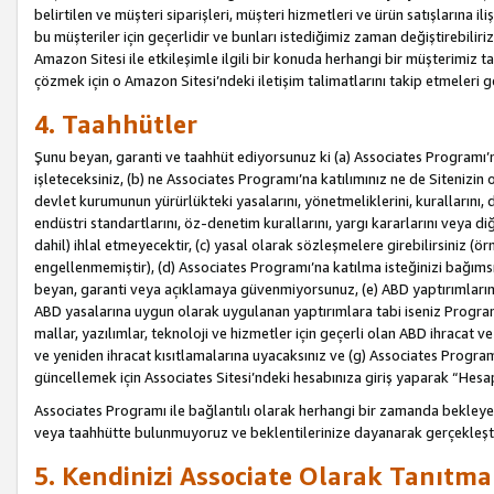
belirtilen ve müşteri siparişleri, müşteri hizmetleri ve ürün satışlarına il
bu müşteriler için geçerlidir ve bunları istediğimiz zaman değiştirebili
Amazon Sitesi ile etkileşimle ilgili bir konuda herhangi bir müşterimiz ta
çözmek için o Amazon Sitesi’ndeki iletişim talimatlarını takip etmeleri ge
4. Taahhütler
Şunu beyan, garanti ve taahhüt ediyorsunuz ki (a) Associates Programı’
işleteceksiniz, (b) ne Associates Programı’na katılımınız ne de Sitenizin 
devlet kurumunun yürürlükteki yasalarını, yönetmeliklerini, kurallarını, dü
endüstri standartlarını, öz-denetim kurallarını, yargı kararlarını veya diğ
dahil) ihlal etmeyecektir, (c) yasal olarak sözleşmelere girebilirsiniz (
engellenmemiştir), (d) Associates Programı’na katılma isteğinizi bağıms
beyan, garanti veya açıklamaya güvenmiyorsunuz, (e) ABD yaptırımlarına
ABD yasalarına uygun olarak uygulanan yaptırımlara tabi iseniz Progra
mallar, yazılımlar, teknoloji ve hizmetler için geçerli olan ABD ihracat 
ve yeniden ihracat kısıtlamalarına uyacaksınız ve (g) Associates Programı i
güncellemek için Associates Sitesi’ndeki hesabınıza giriş yaparak “Hesap 
Associates Programı ile bağlantılı olarak herhangi bir zamanda bekleye
veya taahhütte bulunmuyoruz ve beklentilerinize dayanarak gerçekleşt
5. Kendinizi Associate Olarak Tanıtma