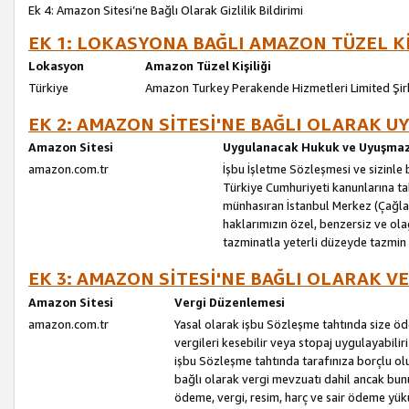
Ek 4: Amazon Sitesi’ne Bağlı Olarak Gizlilik Bildirimi
EK 1: LOKASYONA BAĞLI AMAZON TÜZEL Kİ
Lokasyon
Amazon Tüzel Kişiliği
Türkiye
Amazon Turkey Perakende Hizmetleri Limited Şir
EK 2: AMAZON SİTESİ'NE BAĞLI OLARAK 
Amazon Sitesi
Uygulanacak Hukuk ve Uyuşmazl
amazon.com.tr
İşbu İşletme Sözleşmesi ve sizinle b
Türkiye Cumhuriyeti kanunlarına ta
münhasıran İstanbul Merkez (Çağlaya
haklarımızın özel, benzersiz ve ol
tazminatla yeterli düzeyde tazmin
EK 3: AMAZON SİTESİ'NE BAĞLI OLARAK V
Amazon Sitesi
Vergi Düzenlemesi
amazon.com.tr
Yasal olarak işbu Sözleşme tahtında size ö
vergileri kesebilir veya stopaj uygulayabilir
işbu Sözleşme tahtında tarafınıza borçlu ol
bağlı olarak vergi mevzuatı dahil ancak bu
ödeme, vergi, resim, harç ve sair ödeme yü