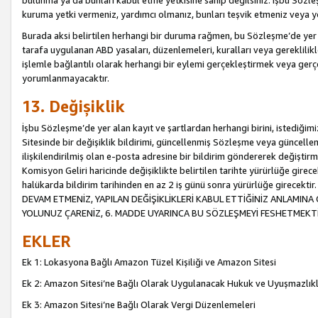
bulunma ya da bunları kabul etme yetkisine sahip değilsiniz. İşbu Sözleş
kuruma yetki vermeniz, yardımcı olmanız, bunları teşvik etmeniz veya yön
Burada aksi belirtilen herhangi bir duruma rağmen, bu Sözleşme’de yer a
tarafa uygulanan ABD yasaları, düzenlemeleri, kuralları veya gereklilikl
işlemle bağlantılı olarak herhangi bir eylemi gerçekleştirmek veya ge
yorumlanmayacaktır.
13. Değişiklik
İşbu Sözleşme’de yer alan kayıt ve şartlardan herhangi birini, istediğ
Sitesinde bir değişiklik bildirimi, güncellenmiş Sözleşme veya güncell
ilişkilendirilmiş olan e-posta adresine bir bildirim göndererek değiştir
Komisyon Geliri haricinde değişiklikte belirtilen tarihte yürürlüğe girec
halükarda bildirim tarihinden en az 2 iş günü sonra yürürlüğe gire
DEVAM ETMENİZ, YAPILAN DEĞİŞİKLİKLERİ KABUL ETTİĞİNİZ ANLAMINA 
YOLUNUZ ÇARENİZ, 6. MADDE UYARINCA BU SÖZLEŞMEYİ FESHETMEKTİ
EKLER
Ek 1: Lokasyona Bağlı Amazon Tüzel Kişiliği ve Amazon Sitesi
Ek 2: Amazon Sitesi’ne Bağlı Olarak Uygulanacak Hukuk ve Uyuşmazlık
Ek 3: Amazon Sitesi’ne Bağlı Olarak Vergi Düzenlemeleri