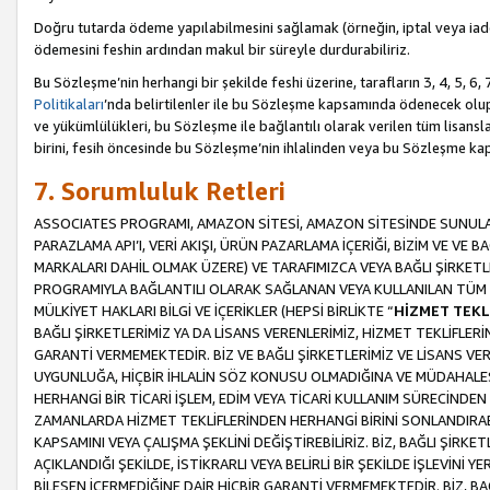
Doğru tutarda ödeme yapılabilmesini sağlamak (örneğin, iptal veya iad
ödemesini feshin ardından makul bir süreyle durdurabiliriz.
Bu Sözleşme’nin herhangi bir şekilde feshi üzerine, tarafların 3, 4, 5, 
Politikaları
’nda belirtilenler ile bu Sözleşme kapsamında ödenecek ol
ve yükümlülükleri, bu Sözleşme ile bağlantılı olarak verilen tüm lisansl
birini, fesih öncesinde bu Sözleşme’nin ihlalinden veya bu Sözleşme 
7. Sorumluluk Retleri
ASSOCIATES PROGRAMI, AMAZON SİTESİ, AMAZON SİTESİNDE SUNULAN
PARAZLAMA API’I, VERİ AKIŞI, ÜRÜN PAZARLAMA İÇERİĞİ, BİZİM VE VE 
MARKALARI DAHİL OLMAK ÜZERE) VE TARAFIMIZCA VEYA BAĞLI ŞİRKETL
PROGRAMIYLA BAĞLANTILI OLARAK SAĞLANAN VEYA KULLANILAN TÜM TE
MÜLKİYET HAKLARI BİLGİ VE İÇERİKLER (HEPSİ BİRLİKTE “
HİZMET TEKL
BAĞLI ŞİRKETLERİMİZ YA DA LİSANS VERENLERİMİZ, HİZMET TEKLİFLER
GARANTİ VERMEMEKTEDİR. BİZ VE BAĞLI ŞİRKETLERİMİZ VE LİSANS VEREN
UYGUNLUĞA, HİÇBİR İHLALİN SÖZ KONUSU OLMADIĞINA VE MÜDAHALESİ
HERHANGİ BİR TİCARİ İŞLEM, EDİM VEYA TİCARİ KULLANIM SÜRECİND
ZAMANLARDA HİZMET TEKLİFLERİNDEN HERHANGİ BİRİNİ SONLANDIRABİLİ
KAPSAMINI VEYA ÇALIŞMA ŞEKLİNİ DEĞİŞTİREBİLİRİZ. BİZ, BAĞLI ŞİRKE
AÇIKLANDIĞI ŞEKİLDE, İSTİKRARLI VEYA BELİRLİ BİR ŞEKİLDE İŞLEVİNİ
BİLEŞEN İÇERMEDİĞİNE DAİR HİÇBİR GARANTİ VERMEMEKTEDİR. BİZ, BAĞ