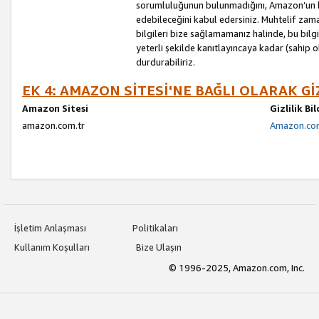
sorumluluğunun bulunmadığını, Amazon’un bu
edebileceğini kabul edersiniz. Muhtelif zama
bilgileri bize sağlamamanız halinde, bu bil
yeterli şekilde kanıtlayıncaya kadar (sahip
durdurabiliriz.
EK 4: AMAZON SİTESİ'NE BAĞLI OLARAK Gİ
Amazon Sitesi
Gizlilik Bi
amazon.com.tr
Amazon.com.
İşletim Anlaşması
Politikaları
Kullanım Koşulları
Bize Ulaşın
© 1996-2025, Amazon.com, Inc.