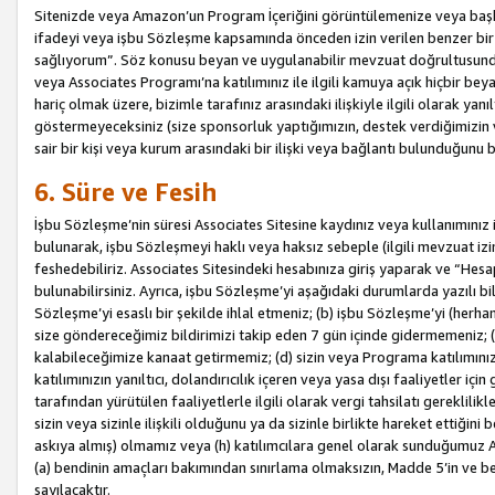
Sitenizde veya Amazon’un Program İçeriğini görüntülemenize veya başka b
ifadeyi veya işbu Sözleşme kapsamında önceden izin verilen benzer bir 
sağlıyorum”. Söz konusu beyan ve uygulanabilir mevzuat doğrultusunda 
veya Associates Programı’na katılımınız ile ilgili kamuya açık hiçbir be
hariç olmak üzere, bizimle tarafınız arasındaki ilişkiyle ilgili olarak ya
göstermeyeceksiniz (size sponsorluk yaptığımızın, destek verdiğimizin v
sair bir kişi veya kurum arasındaki bir ilişki veya bağlantı bulunduğunu
6. Süre ve Fesih
İşbu Sözleşme’nin süresi Associates Sitesine kaydınız veya kullanımınız i
bulunarak, işbu Sözleşmeyi haklı veya haksız sebeple (ilgili mevzuat 
feshedebiliriz. Associates Sitesindeki hesabınıza giriş yaparak ve “He
bulunabilirsiniz. Ayrıca, işbu Sözleşme’yi aşağıdaki durumlarda yazılı bi
Sözleşme’yi esaslı bir şekilde ihlal etmeniz; (b) işbu Sözleşme’yi (herhan
size göndereceğimiz bildirimizi takip eden 7 gün içinde gidermemeniz; 
kalabileceğimize kanaat getirmemiz; (d) sizin veya Programa katılımını
katılımınızın yanıltıcı, dolandırıcılık içeren veya yasa dışı faaliyetler i
tarafından yürütülen faaliyetlerle ilgili olarak vergi tahsilatı gerekli
sizin veya sizinle ilişkili olduğunu ya da sizinle birlikte hareket ettiği
askıya almış) olmamız veya (h) katılımcılara genel olarak sunduğumuz
(a) bendinin amaçları bakımından sınırlama olmaksızın, Madde 5’in ve be
sayılacaktır.