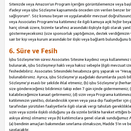
Sitenizde veya Amazon’un Program İçeriğini görüntülemenize veya başka b
ifadeyi veya işbu Sözleşme kapsamında önceden izin verilen benzer bir 
sağlıyorum”. Söz konusu beyan ve uygulanabilir mevzuat doğrultusunda 
veya Associates Programı’na katılımınız ile ilgili kamuya açık hiçbir be
hariç olmak üzere, bizimle tarafınız arasındaki ilişkiyle ilgili olarak ya
göstermeyeceksiniz (size sponsorluk yaptığımızın, destek verdiğimizin v
sair bir kişi veya kurum arasındaki bir ilişki veya bağlantı bulunduğunu
6. Süre ve Fesih
İşbu Sözleşme’nin süresi Associates Sitesine kaydınız veya kullanımınız i
bulunarak, işbu Sözleşmeyi haklı veya haksız sebeple (ilgili mevzuat 
feshedebiliriz. Associates Sitesindeki hesabınıza giriş yaparak ve “He
bulunabilirsiniz. Ayrıca, işbu Sözleşme’yi aşağıdaki durumlarda yazılı bi
Sözleşme’yi esaslı bir şekilde ihlal etmeniz; (b) işbu Sözleşme’yi (herhan
size göndereceğimiz bildirimizi takip eden 7 gün içinde gidermemeniz; 
kalabileceğimize kanaat getirmemiz; (d) sizin veya Programa katılımını
katılımınızın yanıltıcı, dolandırıcılık içeren veya yasa dışı faaliyetler i
tarafından yürütülen faaliyetlerle ilgili olarak vergi tahsilatı gerekli
sizin veya sizinle ilişkili olduğunu ya da sizinle birlikte hareket ettiği
askıya almış) olmamız veya (h) katılımcılara genel olarak sunduğumuz
(a) bendinin amaçları bakımından sınırlama olmaksızın, Madde 5’in ve be
sayılacaktır.