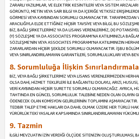
ZARARLI YAZILIMLAR, VE ELEKTRİK KESİNTİLERİ VEYA SİSTEM ARIZALARI
GÖRÜNTÜ, METİN VEYA SAİR BİLGİ YA DA İÇERİĞE YETKİSİZ ERİŞİMLERD
GÖRMESİ VEYA KAYBINDAN SORUMLU OLMAYACAKTIR. TARAFIMIZDAN VEY
ARACILIĞIYLA ELDE ETTİĞİNİZ HİÇBİR TAVSİYE VEYA BİLGİ, BU SÖZLE
BİZ, BAĞLI ŞİRKETLERİMİZ YA DA LİSANS VERENLERİMİZ, (X) POTANSİY
(Y) SÖZLEŞME YA DA ASSOCIATES PROGRAMI’NA KATILIMINIZLA BAĞLAN
SÖZLEŞME’NİN VEYA ASSOCIATES PROGRAMI’NA KATILIMINIZIN HERHA
ZARARLARDAN HİÇBİR ŞEKİLDE SORUMLU OLMAYACAKTIR. İŞBU BÖLÜM
VEYA SINIRLANDIRILAMAYAN GARANTİLERİ, SORUMLULUKLARI VEYA BEY
8. Sorumluluğa İlişkin Sınırlandırmala
BİZ, VEYA BAĞLI ŞİRKETLERİMİZ VEYA LİSANS VERENLERİMİZDEN HERHA
OLSA DAHİ, HİZMET TEKLİFLERİ İLE BAĞLANTILI DOLAYLI, ARIZİ, HUSUSİ
VERİ KAYBINDAN HİÇBİR SURETTE SORUMLU OLMAYACAĞIZ. AYRICA,
TAHTINDA EN GÜNCEL SORUMLULUK TALEBİNE NEDEN OLAN OLAYIN GER
ÖDENECEK OLAN KOMİSYON GELİRLERİNİN TOPLAMINI AŞMAYACAKTIR. İŞB
TEDBİR TALEP ETME HAKLARI DA DAHİL OLMAK ÜZERE HER TÜRLÜ HA
YÜRÜRLÜKTEKİ YASALAR KAPSAMINDA SINIRLANDIRILAMAYAN YÜKÜMLÜ
9. Tazmin
İLGİLİ MEVZUATIN İZİN VERDİĞİ ÖLÇÜDE SİTENİZİN OLUŞTURULMASI, B