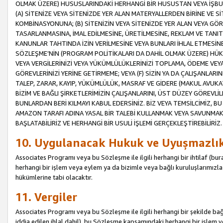
OLMAK ÜZERE) HUSUSLARINDAKİ HERHANGİ BİR HUSUSTAN VEYA İŞBU
(A) SİTENİZE VEYA SİTENİZDE YER ALAN MATERYALLERDEN BİRİNE VE S
KOMBİNASYONUNA; (B) SİTENİZİN VEYA SİTENİZDE YER ALAN VEYA GÖR
TASARLANMASINA, İMAL EDİLMESİNE, ÜRETİLMESİNE, REKLAM VE TANIT
KANUNLAR TAHTINDA İZİN VERİLMESİNE VEYA BUNLARI İHLAL ETMESİNE 
SÖZLEŞME’NİN (PROGRAM POLİTİKALARI DA DAHİL OLMAK ÜZERE) HÜKÜ
VEYA VERGİLERİNİZİ VEYA YÜKÜMLÜLÜKLERİNİZİ TOPLAMA, ÖDEME VEY
GÖREVLERİNİZİ YERİNE GETİRMEME; VEYA (F) SİZİN YA DA ÇALIŞANLARINI
TALEP, ZARAR, KAYIP, YÜKÜMLÜLÜK, MASRAF VE GİDERE (MAKUL AVUKATLI
BİZİM VE BAĞLI ŞİRKETLERİMİZİN ÇALIŞANLARINI, ÜST DÜZEY GÖREVLİL
BUNLARDAN BERİ KILMAYI KABUL EDERSİNİZ. BİZ VEYA TEMSİLCİMİZ, 
AMAZON TARAFI ADINA YASAL BİR TALEBİ KULLANMAK VEYA SAVUNMAK 
BAŞLATABİLİRİZ VE HERHANGİ BİR USULİ İŞLEMİ GERÇEKLEŞTİREBİLİRİZ.
10. Uygulanacak Hukuk ve Uyuşmazlı
Associates Programı veya bu Sözleşme ile ilgili herhangi bir ihtilaf (bura
herhangi bir işlem veya eylem ya da bizimle veya bağlı kuruluşlarımızla 
hükümlerine tabi olacaktır.
11. Vergiler
Associates Programı veya bu Sözleşme ile ilgili herhangi bir şekilde bağla
iddia edilen ihlal dahil), bu Sözleşme kapsamındaki herhangi bir işlem v