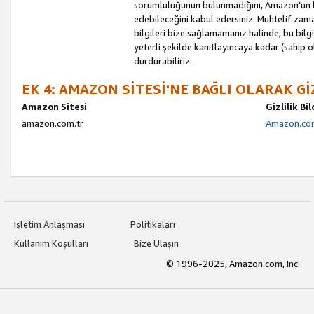
sorumluluğunun bulunmadığını, Amazon’un bu
edebileceğini kabul edersiniz. Muhtelif zama
bilgileri bize sağlamamanız halinde, bu bil
yeterli şekilde kanıtlayıncaya kadar (sahip
durdurabiliriz.
EK 4: AMAZON SİTESİ'NE BAĞLI OLARAK Gİ
Amazon Sitesi
Gizlilik Bi
amazon.com.tr
Amazon.com.
İşletim Anlaşması
Politikaları
Kullanım Koşulları
Bize Ulaşın
© 1996-2025, Amazon.com, Inc.