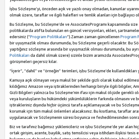
İşbu Sözleşme’yi, önceden açık ve yazılı onay olmadan, kanunlar uyarın
olmak üzere, taraflar ve ilgili halefleri ve temlik alanları için bağlayıc
Bu Sözleşme, bu Sözleşme’de ve AssociatesProgramı kapsamında size sunu
politikalarda atıfta bulunulan en güncel versiyonları, ekleri, şartnamele
edersiniz (“
Program Politikaları
”).Zaman zaman güncellenen
Program Po
bir uyuşmazlık olması durumunda, bu Sözleşme geçerli olacaktır. Bu Söz
yaptığınız sözleşme arasında bir uyuşmazlık olması durumunda, bu ayrı 
Politikaları
da dahil olmak üzere) sizinle bizim aramızda AssociatesProg
görüşmeleri geçersiz kılar.
“İçerir”, “dahil” ve “örneğin” terimleri, işbu Sözleşme’de kullanıldıkları
Kamuya açık olmayan veya makul bir şekilde gizli olarak kabul edilmesi g
kıldığımız Amazon veya iştiraklerinden herhangi biriyle ilgili bilgiler, A
Gizli Bilgileri yalnızca bu Sözleşme’nin ifası için makul ölçüde gerekli o
veya kuruluşların bu hükümdeki yükümlülüklerin farkında olmasını ve bunl
iştirakleriniz dışında hiçbir üçüncü tarafa açıklamayacak ve bu Sözleşme’
korumak için tüm makul önlemleri alacaksınız. Bu kısıtlama, taraflar aras
uygulanacak ve Sözleşmenin süresi boyunca ve feshedilmesinden sonraki
Biz ve tarafınız bağımsız yüklenicileriz ve işbu Sözleşme’de yer alan hiçbi
ortak girişim, acente, bayilik, satış temsilcisi veya istihdam ilişkisi te