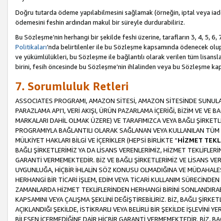
Doğru tutarda ödeme yapılabilmesini sağlamak (örneğin, iptal veya iad
ödemesini feshin ardından makul bir süreyle durdurabiliriz.
Bu Sözleşme’nin herhangi bir şekilde feshi üzerine, tarafların 3, 4, 5, 
Politikaları
’nda belirtilenler ile bu Sözleşme kapsamında ödenecek ol
ve yükümlülükleri, bu Sözleşme ile bağlantılı olarak verilen tüm lisansl
birini, fesih öncesinde bu Sözleşme’nin ihlalinden veya bu Sözleşme 
7. Sorumluluk Retleri
ASSOCIATES PROGRAMI, AMAZON SİTESİ, AMAZON SİTESİNDE SUNULAN
PARAZLAMA API’I, VERİ AKIŞI, ÜRÜN PAZARLAMA İÇERİĞİ, BİZİM VE VE 
MARKALARI DAHİL OLMAK ÜZERE) VE TARAFIMIZCA VEYA BAĞLI ŞİRKETL
PROGRAMIYLA BAĞLANTILI OLARAK SAĞLANAN VEYA KULLANILAN TÜM TE
MÜLKİYET HAKLARI BİLGİ VE İÇERİKLER (HEPSİ BİRLİKTE “
HİZMET TEKL
BAĞLI ŞİRKETLERİMİZ YA DA LİSANS VERENLERİMİZ, HİZMET TEKLİFLER
GARANTİ VERMEMEKTEDİR. BİZ VE BAĞLI ŞİRKETLERİMİZ VE LİSANS VEREN
UYGUNLUĞA, HİÇBİR İHLALİN SÖZ KONUSU OLMADIĞINA VE MÜDAHALESİ
HERHANGİ BİR TİCARİ İŞLEM, EDİM VEYA TİCARİ KULLANIM SÜRECİND
ZAMANLARDA HİZMET TEKLİFLERİNDEN HERHANGİ BİRİNİ SONLANDIRABİLİ
KAPSAMINI VEYA ÇALIŞMA ŞEKLİNİ DEĞİŞTİREBİLİRİZ. BİZ, BAĞLI ŞİRKE
AÇIKLANDIĞI ŞEKİLDE, İSTİKRARLI VEYA BELİRLİ BİR ŞEKİLDE İŞLEVİNİ
BİLEŞEN İÇERMEDİĞİNE DAİR HİÇBİR GARANTİ VERMEMEKTEDİR. BİZ, BAĞ