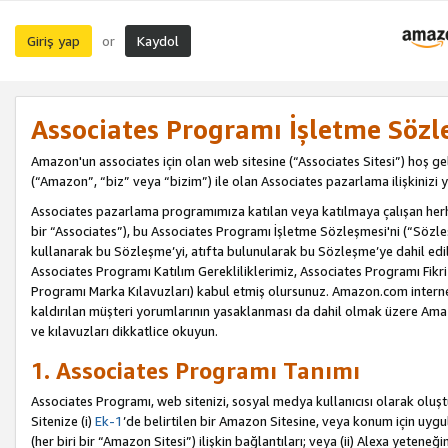
Giriş yap
Kaydol
or
Associates Programı İşletme Sözl
Amazon'un associates için olan web sitesine (“Associates Sitesi”) hoş ge
(“Amazon”, “biz” veya “bizim”) ile olan Associates pazarlama ilişkinizi y
Associates pazarlama programımıza katılan veya katılmaya çalışan herhan
bir “Associates”), bu Associates Programı İşletme Sözleşmesi'ni (“Sözl
kullanarak bu Sözleşme’yi, atıfta bulunularak bu Sözleşme’ye dahil edi
Associates Programı Katılım Gerekliliklerimiz, Associates Programı Fikri
Programı Marka Kılavuzları) kabul etmiş olursunuz. Amazon.com internet 
kaldırılan müşteri yorumlarının yasaklanması da dahil olmak üzere Amazo
ve kılavuzları dikkatlice okuyun.
1. Associates Programı Tanımı
Associates Programı, web sitenizi, sosyal medya kullanıcısı olarak oluştu
Sitenize (i)
Ek-1
’de belirtilen bir Amazon Sitesine, veya konum için uygula
(her biri bir “Amazon Sitesi”) ilişkin bağlantıları; veya (ii) Alexa yeteneğ