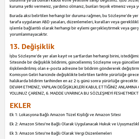
bulunma ya da bunları kabul etme yetkisine sahip değilsiniz. İşbu Sözleş
kuruma yetki vermeniz, yardımcı olmanız, bunları teşvik etmeniz veya yön
Burada aksi belirtilen herhangi bir duruma rağmen, bu Sözleşme’de yer a
tarafa uygulanan ABD yasaları, düzenlemeleri, kuralları veya gereklilikl
işlemle bağlantılı olarak herhangi bir eylemi gerçekleştirmek veya ge
yorumlanmayacaktır.
13. Değişiklik
İşbu Sözleşme’de yer alan kayıt ve şartlardan herhangi birini, istediğ
Sitesinde bir değişiklik bildirimi, güncellenmiş Sözleşme veya güncell
ilişkilendirilmiş olan e-posta adresine bir bildirim göndererek değiştir
Komisyon Geliri haricinde değişiklikte belirtilen tarihte yürürlüğe girec
halükarda bildirim tarihinden en az 2 iş günü sonra yürürlüğe gire
DEVAM ETMENİZ, YAPILAN DEĞİŞİKLİKLERİ KABUL ETTİĞİNİZ ANLAMINA 
YOLUNUZ ÇARENİZ, 6. MADDE UYARINCA BU SÖZLEŞMEYİ FESHETMEKTİ
EKLER
Ek 1: Lokasyona Bağlı Amazon Tüzel Kişiliği ve Amazon Sitesi
Ek 2: Amazon Sitesi’ne Bağlı Olarak Uygulanacak Hukuk ve Uyuşmazlık
Ek 3: Amazon Sitesi’ne Bağlı Olarak Vergi Düzenlemeleri