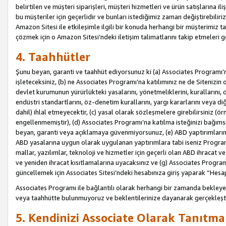
belirtilen ve müşteri siparişleri, müşteri hizmetleri ve ürün satışlarına il
bu müşteriler için geçerlidir ve bunları istediğimiz zaman değiştirebili
Amazon Sitesi ile etkileşimle ilgili bir konuda herhangi bir müşterimiz ta
çözmek için o Amazon Sitesi’ndeki iletişim talimatlarını takip etmeleri ge
4. Taahhütler
Şunu beyan, garanti ve taahhüt ediyorsunuz ki (a) Associates Programı’
işleteceksiniz, (b) ne Associates Programı’na katılımınız ne de Sitenizin 
devlet kurumunun yürürlükteki yasalarını, yönetmeliklerini, kurallarını, dü
endüstri standartlarını, öz-denetim kurallarını, yargı kararlarını veya diğ
dahil) ihlal etmeyecektir, (c) yasal olarak sözleşmelere girebilirsiniz (
engellenmemiştir), (d) Associates Programı’na katılma isteğinizi bağıms
beyan, garanti veya açıklamaya güvenmiyorsunuz, (e) ABD yaptırımlarına
ABD yasalarına uygun olarak uygulanan yaptırımlara tabi iseniz Progra
mallar, yazılımlar, teknoloji ve hizmetler için geçerli olan ABD ihracat 
ve yeniden ihracat kısıtlamalarına uyacaksınız ve (g) Associates Programı i
güncellemek için Associates Sitesi’ndeki hesabınıza giriş yaparak “Hesap 
Associates Programı ile bağlantılı olarak herhangi bir zamanda bekleye
veya taahhütte bulunmuyoruz ve beklentilerinize dayanarak gerçekleşt
5. Kendinizi Associate Olarak Tanıtma