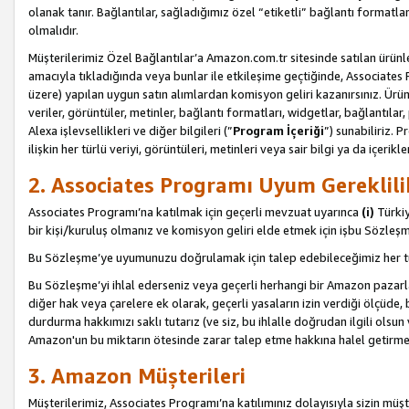
olanak tanır. Bağlantılar, sağladığımız özel “etiketli” bağlantı formatl
olmalıdır.
Müşterilerimiz Özel Bağlantılar’a Amazon.com.tr sitesinde satılan ürün
amacıyla tıkladığında veya bunlar ile etkileşime geçtiğinde, Associates Pro
üzere) yapılan uygun satın alımlardan komisyon geliri kazanırsınız. Ürün
veriler, görüntüler, metinler, bağlantı formatları, widgetlar, bağlantıla
Alexa işlevsellikleri ve diğer bilgileri (”
Program İçeriği
”) sunabiliriz. 
ilişkin her türlü veriyi, görüntüleri, metinleri veya sair bilgi ya da içeri
2. Associates Programı Uyum Gereklili
Associates Programı’na katılmak için geçerli mevzuat uyarınca
(i)
Türkiy
bir kişi/kuruluş olmanız ve komisyon geliri elde etmek için işbu Sözle
Bu Sözleşme’ye uyumunuzu doğrulamak için talep edebileceğimiz her tü
Bu Sözleşme’yi ihlal ederseniz veya geçerli herhangi bir Amazon pazarl
diğer hak veya çarelere ek olarak, geçerli yasaların izin verdiği ölçüd
durdurma hakkımızı saklı tutarız (ve siz, bu ihlalle doğrudan ilgili ols
Amazon'un bu miktarın ötesinde zarar talep etme hakkına halel getirmek
3. Amazon Müşterileri
Müşterilerimiz, Associates Programı’na katılımınız dolayısıyla sizin müşt