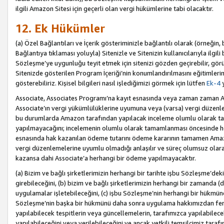
ilgili Amazon Sitesi için geçerli olan vergi hükümlerine tabi olacaktır.
12. Ek Hükümler
(a) Özel Bağlantıları ve İçerik gösteriminizle bağlantılı olarak (örneği
Bağlantıya tıklaması yoluyla) Sitenizle ve Sitenizin kullanıcılarıyla ilgili 
Sözleşme’ye uygunluğu teyit etmek için sitenizi gözden geçirebilir, görü
Sitenizde gösterilen Program İçeriği’nin konumlandırılmasını eğitimlerimi
gösterebiliriz. Kişisel bilgileri nasıl işlediğimizi görmek için lütfen
Ek-4
y
Associate, Associates Programı’na kayıt esnasında veya zaman zaman
Associate’ın vergi yükümlülüklerine uyumuna veya (varsa) vergi düzenlem
bu durumlarda Amazon tarafından yapılacak inceleme olumlu olarak t
yapılmayacağını; incelemenin olumlu olarak tamamlanması öncesinde he
esnasında hak kazanılan ödeme tutarını ödeme kararının tamamen Amazo
vergi düzenlemelerine uyumlu olmadığı anlaşılır ve süreç olumsuz olara
kazansa dahi Associate’a herhangi bir ödeme yapılmayacaktır.
(a) Bizim ve bağlı şirketlerimizin herhangi bir tarihte işbu Sözleşme’dek
girebileceğini, (b) bizim ve bağlı şirketlerimizin herhangi bir zamanda (
uygulamalar işletebileceğini, (c) işbu Sözleşme’nin herhangi bir hükmün
Sözleşme’nin başka bir hükmünü daha sonra uygulama hakkımızdan fera
yapılabilecek tespitlerin veya güncellemelerin, tarafımızca yapılabilece
yapılabileceğini veya verilebileceğini ve ancak yetkili temsilcimiz tarafı