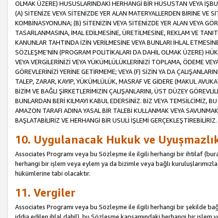
OLMAK ÜZERE) HUSUSLARINDAKİ HERHANGİ BİR HUSUSTAN VEYA İŞBU
(A) SİTENİZE VEYA SİTENİZDE YER ALAN MATERYALLERDEN BİRİNE VE S
KOMBİNASYONUNA; (B) SİTENİZİN VEYA SİTENİZDE YER ALAN VEYA GÖR
TASARLANMASINA, İMAL EDİLMESİNE, ÜRETİLMESİNE, REKLAM VE TANIT
KANUNLAR TAHTINDA İZİN VERİLMESİNE VEYA BUNLARI İHLAL ETMESİNE 
SÖZLEŞME’NİN (PROGRAM POLİTİKALARI DA DAHİL OLMAK ÜZERE) HÜKÜ
VEYA VERGİLERİNİZİ VEYA YÜKÜMLÜLÜKLERİNİZİ TOPLAMA, ÖDEME VEY
GÖREVLERİNİZİ YERİNE GETİRMEME; VEYA (F) SİZİN YA DA ÇALIŞANLARINI
TALEP, ZARAR, KAYIP, YÜKÜMLÜLÜK, MASRAF VE GİDERE (MAKUL AVUKATLI
BİZİM VE BAĞLI ŞİRKETLERİMİZİN ÇALIŞANLARINI, ÜST DÜZEY GÖREVLİL
BUNLARDAN BERİ KILMAYI KABUL EDERSİNİZ. BİZ VEYA TEMSİLCİMİZ, 
AMAZON TARAFI ADINA YASAL BİR TALEBİ KULLANMAK VEYA SAVUNMAK 
BAŞLATABİLİRİZ VE HERHANGİ BİR USULİ İŞLEMİ GERÇEKLEŞTİREBİLİRİZ.
10. Uygulanacak Hukuk ve Uyuşmazlı
Associates Programı veya bu Sözleşme ile ilgili herhangi bir ihtilaf (bura
herhangi bir işlem veya eylem ya da bizimle veya bağlı kuruluşlarımızla 
hükümlerine tabi olacaktır.
11. Vergiler
Associates Programı veya bu Sözleşme ile ilgili herhangi bir şekilde bağla
iddia edilen ihlal dahil), bu Sözleşme kapsamındaki herhangi bir işlem v