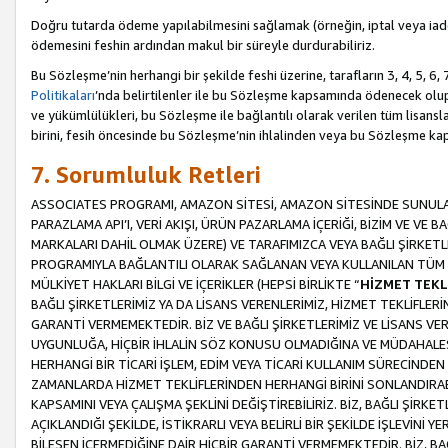
Doğru tutarda ödeme yapılabilmesini sağlamak (örneğin, iptal veya iad
ödemesini feshin ardından makul bir süreyle durdurabiliriz.
Bu Sözleşme’nin herhangi bir şekilde feshi üzerine, tarafların 3, 4, 5, 
Politikaları
’nda belirtilenler ile bu Sözleşme kapsamında ödenecek ol
ve yükümlülükleri, bu Sözleşme ile bağlantılı olarak verilen tüm lisansl
birini, fesih öncesinde bu Sözleşme’nin ihlalinden veya bu Sözleşme 
7. Sorumluluk Retleri
ASSOCIATES PROGRAMI, AMAZON SİTESİ, AMAZON SİTESİNDE SUNULAN
PARAZLAMA API’I, VERİ AKIŞI, ÜRÜN PAZARLAMA İÇERİĞİ, BİZİM VE VE 
MARKALARI DAHİL OLMAK ÜZERE) VE TARAFIMIZCA VEYA BAĞLI ŞİRKETL
PROGRAMIYLA BAĞLANTILI OLARAK SAĞLANAN VEYA KULLANILAN TÜM TE
MÜLKİYET HAKLARI BİLGİ VE İÇERİKLER (HEPSİ BİRLİKTE “
HİZMET TEKL
BAĞLI ŞİRKETLERİMİZ YA DA LİSANS VERENLERİMİZ, HİZMET TEKLİFLER
GARANTİ VERMEMEKTEDİR. BİZ VE BAĞLI ŞİRKETLERİMİZ VE LİSANS VEREN
UYGUNLUĞA, HİÇBİR İHLALİN SÖZ KONUSU OLMADIĞINA VE MÜDAHALESİ
HERHANGİ BİR TİCARİ İŞLEM, EDİM VEYA TİCARİ KULLANIM SÜRECİND
ZAMANLARDA HİZMET TEKLİFLERİNDEN HERHANGİ BİRİNİ SONLANDIRABİLİ
KAPSAMINI VEYA ÇALIŞMA ŞEKLİNİ DEĞİŞTİREBİLİRİZ. BİZ, BAĞLI ŞİRKE
AÇIKLANDIĞI ŞEKİLDE, İSTİKRARLI VEYA BELİRLİ BİR ŞEKİLDE İŞLEVİNİ
BİLEŞEN İÇERMEDİĞİNE DAİR HİÇBİR GARANTİ VERMEMEKTEDİR. BİZ, BAĞ