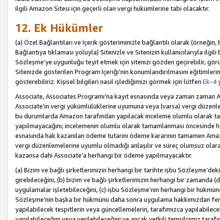
ilgili Amazon Sitesi için geçerli olan vergi hükümlerine tabi olacaktır.
12. Ek Hükümler
(a) Özel Bağlantıları ve İçerik gösteriminizle bağlantılı olarak (örneği
Bağlantıya tıklaması yoluyla) Sitenizle ve Sitenizin kullanıcılarıyla ilgili 
Sözleşme’ye uygunluğu teyit etmek için sitenizi gözden geçirebilir, görü
Sitenizde gösterilen Program İçeriği’nin konumlandırılmasını eğitimlerimi
gösterebiliriz. Kişisel bilgileri nasıl işlediğimizi görmek için lütfen
Ek-4
y
Associate, Associates Programı’na kayıt esnasında veya zaman zaman
Associate’ın vergi yükümlülüklerine uyumuna veya (varsa) vergi düzenlem
bu durumlarda Amazon tarafından yapılacak inceleme olumlu olarak t
yapılmayacağını; incelemenin olumlu olarak tamamlanması öncesinde he
esnasında hak kazanılan ödeme tutarını ödeme kararının tamamen Amazo
vergi düzenlemelerine uyumlu olmadığı anlaşılır ve süreç olumsuz olara
kazansa dahi Associate’a herhangi bir ödeme yapılmayacaktır.
(a) Bizim ve bağlı şirketlerimizin herhangi bir tarihte işbu Sözleşme’dek
girebileceğini, (b) bizim ve bağlı şirketlerimizin herhangi bir zamanda (
uygulamalar işletebileceğini, (c) işbu Sözleşme’nin herhangi bir hükmün
Sözleşme’nin başka bir hükmünü daha sonra uygulama hakkımızdan fera
yapılabilecek tespitlerin veya güncellemelerin, tarafımızca yapılabilece
yapılabileceğini veya verilebileceğini ve ancak yetkili temsilcimiz tarafı