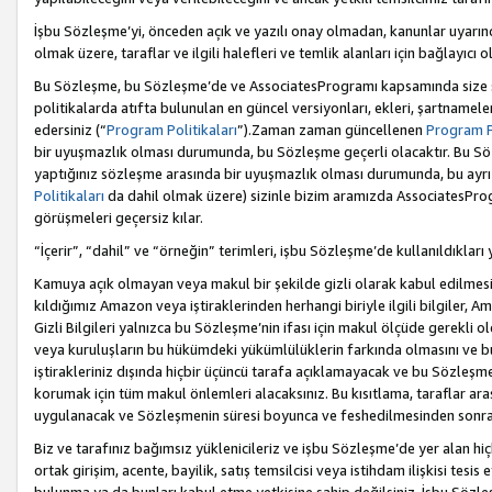
İşbu Sözleşme’yi, önceden açık ve yazılı onay olmadan, kanunlar uyarın
olmak üzere, taraflar ve ilgili halefleri ve temlik alanları için bağlayıc
Bu Sözleşme, bu Sözleşme’de ve AssociatesProgramı kapsamında size sunu
politikalarda atıfta bulunulan en güncel versiyonları, ekleri, şartnamele
edersiniz (“
Program Politikaları
”).Zaman zaman güncellenen
Program Po
bir uyuşmazlık olması durumunda, bu Sözleşme geçerli olacaktır. Bu Söz
yaptığınız sözleşme arasında bir uyuşmazlık olması durumunda, bu ayrı 
Politikaları
da dahil olmak üzere) sizinle bizim aramızda AssociatesProg
görüşmeleri geçersiz kılar.
“İçerir”, “dahil” ve “örneğin” terimleri, işbu Sözleşme’de kullanıldıkları
Kamuya açık olmayan veya makul bir şekilde gizli olarak kabul edilmesi g
kıldığımız Amazon veya iştiraklerinden herhangi biriyle ilgili bilgiler, A
Gizli Bilgileri yalnızca bu Sözleşme’nin ifası için makul ölçüde gerekli o
veya kuruluşların bu hükümdeki yükümlülüklerin farkında olmasını ve bunl
iştirakleriniz dışında hiçbir üçüncü tarafa açıklamayacak ve bu Sözleşme’
korumak için tüm makul önlemleri alacaksınız. Bu kısıtlama, taraflar aras
uygulanacak ve Sözleşmenin süresi boyunca ve feshedilmesinden sonraki
Biz ve tarafınız bağımsız yüklenicileriz ve işbu Sözleşme’de yer alan hiçbi
ortak girişim, acente, bayilik, satış temsilcisi veya istihdam ilişkisi te