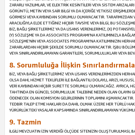
ZARARLI YAZILIMLAR, VE ELEKTRİK KESİNTİLERİ VEYA SİSTEM ARIZALARI
GÖRÜNTÜ, METİN VEYA SAİR BİLGİ YA DA İÇERİĞE YETKİSİZ ERİŞİMLERD
GÖRMESİ VEYA KAYBINDAN SORUMLU OLMAYACAKTIR. TARAFIMIZDAN VEY
ARACILIĞIYLA ELDE ETTİĞİNİZ HİÇBİR TAVSİYE VEYA BİLGİ, BU SÖZLE
BİZ, BAĞLI ŞİRKETLERİMİZ YA DA LİSANS VERENLERİMİZ, (X) POTANSİY
(Y) SÖZLEŞME YA DA ASSOCIATES PROGRAMI’NA KATILIMINIZLA BAĞLAN
SÖZLEŞME’NİN VEYA ASSOCIATES PROGRAMI’NA KATILIMINIZIN HERHA
ZARARLARDAN HİÇBİR ŞEKİLDE SORUMLU OLMAYACAKTIR. İŞBU BÖLÜM
VEYA SINIRLANDIRILAMAYAN GARANTİLERİ, SORUMLULUKLARI VEYA BEY
8. Sorumluluğa İlişkin Sınırlandırmala
BİZ, VEYA BAĞLI ŞİRKETLERİMİZ VEYA LİSANS VERENLERİMİZDEN HERHA
OLSA DAHİ, HİZMET TEKLİFLERİ İLE BAĞLANTILI DOLAYLI, ARIZİ, HUSUSİ
VERİ KAYBINDAN HİÇBİR SURETTE SORUMLU OLMAYACAĞIZ. AYRICA,
TAHTINDA EN GÜNCEL SORUMLULUK TALEBİNE NEDEN OLAN OLAYIN GER
ÖDENECEK OLAN KOMİSYON GELİRLERİNİN TOPLAMINI AŞMAYACAKTIR. İŞB
TEDBİR TALEP ETME HAKLARI DA DAHİL OLMAK ÜZERE HER TÜRLÜ HA
YÜRÜRLÜKTEKİ YASALAR KAPSAMINDA SINIRLANDIRILAMAYAN YÜKÜMLÜ
9. Tazmin
İLGİLİ MEVZUATIN İZİN VERDİĞİ ÖLÇÜDE SİTENİZİN OLUŞTURULMASI, B