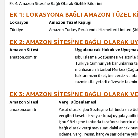
Ek 4: Amazon Sitesi’ne Bağlı Olarak Gizlilik Bildirimi
EK 1: LOKASYONA BAĞLI AMAZON TÜZEL Kİ
Lokasyon
Amazon Tüzel Kişiliği
Türkiye
Amazon Turkey Perakende Hizmetleri Limited Şir
EK 2: AMAZON SİTESİ'NE BAĞLI OLARAK 
Amazon Sitesi
Uygulanacak Hukuk ve Uyuşmazl
amazon.com.tr
İşbu İşletme Sözleşmesi ve sizinle b
Türkiye Cumhuriyeti kanunlarına ta
münhasıran İstanbul Merkez (Çağlaya
haklarımızın özel, benzersiz ve ol
tazminatla yeterli düzeyde tazmin
EK 3: AMAZON SİTESİ'NE BAĞLI OLARAK V
Amazon Sitesi
Vergi Düzenlemesi
amazon.com.tr
Yasal olarak işbu Sözleşme tahtında size ö
vergileri kesebilir veya stopaj uygulayabilir
işbu Sözleşme tahtında tarafınıza borçlu ol
bağlı olarak vergi mevzuatı dahil ancak bu
ödeme, vergi, resim, harç ve sair ödeme yü