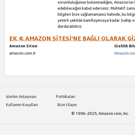
sorumluluğunun bulunmadığını, Amazon’un bu
edebileceğini kabul edersiniz. Muhtelif zama
bilgileri bize sağlamamanız halinde, bu bil
yeterli şekilde kanıtlayıncaya kadar (sahip
durdurabiliriz.
EK 4: AMAZON SİTESİ'NE BAĞLI OLARAK Gİ
Amazon Sitesi
Gizlilik Bi
amazon.com.tr
Amazon.com.
İşletim Anlaşması
Politikaları
Kullanım Koşulları
Bize Ulaşın
© 1996-2025, Amazon.com, Inc.