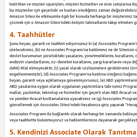
belirtilen ve müşteri siparişleri, müşteri hizmetleri ve ürün satışlarına il
bu müşteriler için geçerlidir ve bunları istediğimiz zaman değiştirebili
Amazon Sitesi ile etkileşimle ilgili bir konuda herhangi bir müşterimiz ta
çözmek için o Amazon Sitesi’ndeki iletişim talimatlarını takip etmeleri ge
4. Taahhütler
Şunu beyan, garanti ve taahhüt ediyorsunuz ki (a) Associates Programı’
işleteceksiniz, (b) ne Associates Programı’na katılımınız ne de Sitenizin 
devlet kurumunun yürürlükteki yasalarını, yönetmeliklerini, kurallarını, dü
endüstri standartlarını, öz-denetim kurallarını, yargı kararlarını veya diğ
dahil) ihlal etmeyecektir, (c) yasal olarak sözleşmelere girebilirsiniz (
engellenmemiştir), (d) Associates Programı’na katılma isteğinizi bağıms
beyan, garanti veya açıklamaya güvenmiyorsunuz, (e) ABD yaptırımlarına
ABD yasalarına uygun olarak uygulanan yaptırımlara tabi iseniz Progra
mallar, yazılımlar, teknoloji ve hizmetler için geçerli olan ABD ihracat 
ve yeniden ihracat kısıtlamalarına uyacaksınız ve (g) Associates Programı i
güncellemek için Associates Sitesi’ndeki hesabınıza giriş yaparak “Hesap 
Associates Programı ile bağlantılı olarak herhangi bir zamanda bekleye
veya taahhütte bulunmuyoruz ve beklentilerinize dayanarak gerçekleşt
5. Kendinizi Associate Olarak Tanıtma