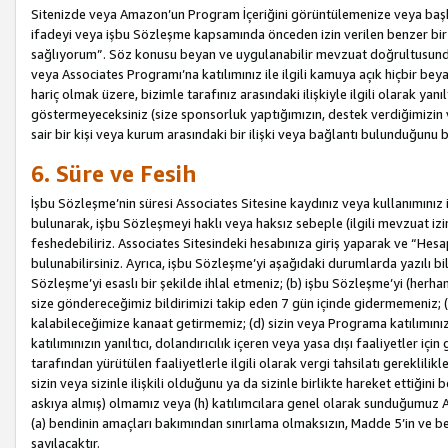
Sitenizde veya Amazon’un Program İçeriğini görüntülemenize veya başka b
ifadeyi veya işbu Sözleşme kapsamında önceden izin verilen benzer bir 
sağlıyorum”. Söz konusu beyan ve uygulanabilir mevzuat doğrultusunda 
veya Associates Programı’na katılımınız ile ilgili kamuya açık hiçbir be
hariç olmak üzere, bizimle tarafınız arasındaki ilişkiyle ilgili olarak ya
göstermeyeceksiniz (size sponsorluk yaptığımızın, destek verdiğimizin v
sair bir kişi veya kurum arasındaki bir ilişki veya bağlantı bulunduğunu
6. Süre ve Fesih
İşbu Sözleşme’nin süresi Associates Sitesine kaydınız veya kullanımınız i
bulunarak, işbu Sözleşmeyi haklı veya haksız sebeple (ilgili mevzuat 
feshedebiliriz. Associates Sitesindeki hesabınıza giriş yaparak ve “He
bulunabilirsiniz. Ayrıca, işbu Sözleşme’yi aşağıdaki durumlarda yazılı bi
Sözleşme’yi esaslı bir şekilde ihlal etmeniz; (b) işbu Sözleşme’yi (herhan
size göndereceğimiz bildirimizi takip eden 7 gün içinde gidermemeniz; 
kalabileceğimize kanaat getirmemiz; (d) sizin veya Programa katılımını
katılımınızın yanıltıcı, dolandırıcılık içeren veya yasa dışı faaliyetler i
tarafından yürütülen faaliyetlerle ilgili olarak vergi tahsilatı gerekli
sizin veya sizinle ilişkili olduğunu ya da sizinle birlikte hareket ettiği
askıya almış) olmamız veya (h) katılımcılara genel olarak sunduğumuz
(a) bendinin amaçları bakımından sınırlama olmaksızın, Madde 5’in ve be
sayılacaktır.