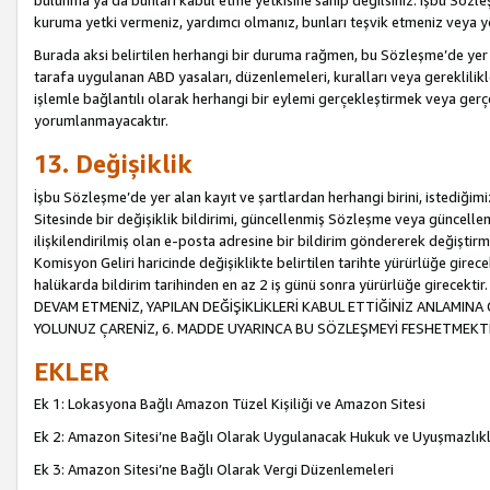
bulunma ya da bunları kabul etme yetkisine sahip değilsiniz. İşbu Sözleş
kuruma yetki vermeniz, yardımcı olmanız, bunları teşvik etmeniz veya yön
Burada aksi belirtilen herhangi bir duruma rağmen, bu Sözleşme’de yer a
tarafa uygulanan ABD yasaları, düzenlemeleri, kuralları veya gereklilikl
işlemle bağlantılı olarak herhangi bir eylemi gerçekleştirmek veya ge
yorumlanmayacaktır.
13. Değişiklik
İşbu Sözleşme’de yer alan kayıt ve şartlardan herhangi birini, istediğ
Sitesinde bir değişiklik bildirimi, güncellenmiş Sözleşme veya güncell
ilişkilendirilmiş olan e-posta adresine bir bildirim göndererek değiştir
Komisyon Geliri haricinde değişiklikte belirtilen tarihte yürürlüğe girec
halükarda bildirim tarihinden en az 2 iş günü sonra yürürlüğe gire
DEVAM ETMENİZ, YAPILAN DEĞİŞİKLİKLERİ KABUL ETTİĞİNİZ ANLAMINA 
YOLUNUZ ÇARENİZ, 6. MADDE UYARINCA BU SÖZLEŞMEYİ FESHETMEKTİ
EKLER
Ek 1: Lokasyona Bağlı Amazon Tüzel Kişiliği ve Amazon Sitesi
Ek 2: Amazon Sitesi’ne Bağlı Olarak Uygulanacak Hukuk ve Uyuşmazlık
Ek 3: Amazon Sitesi’ne Bağlı Olarak Vergi Düzenlemeleri