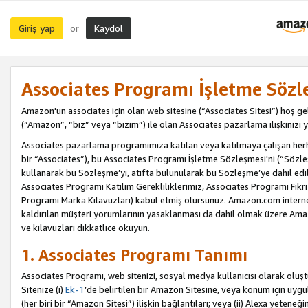
Giriş yap
Kaydol
or
Associates Programı İşletme Sözl
Amazon'un associates için olan web sitesine (“Associates Sitesi”) hoş ge
(“Amazon”, “biz” veya “bizim”) ile olan Associates pazarlama ilişkinizi y
Associates pazarlama programımıza katılan veya katılmaya çalışan herhan
bir “Associates”), bu Associates Programı İşletme Sözleşmesi'ni (“Sözl
kullanarak bu Sözleşme’yi, atıfta bulunularak bu Sözleşme’ye dahil edi
Associates Programı Katılım Gerekliliklerimiz, Associates Programı Fikri
Programı Marka Kılavuzları) kabul etmiş olursunuz. Amazon.com internet 
kaldırılan müşteri yorumlarının yasaklanması da dahil olmak üzere Amazo
ve kılavuzları dikkatlice okuyun.
1. Associates Programı Tanımı
Associates Programı, web sitenizi, sosyal medya kullanıcısı olarak oluştu
Sitenize (i)
Ek-1
’de belirtilen bir Amazon Sitesine, veya konum için uygula
(her biri bir “Amazon Sitesi”) ilişkin bağlantıları; veya (ii) Alexa yeteneğ