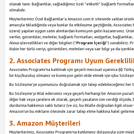
olanak tanır. Bağlantılar, sağladığımız özel “etiketli” bağlantı formatl
olmalıdır.
Müşterilerimiz Özel Bağlantılar’a Amazon.com.tr sitesinde satılan ürün
amacıyla tıkladığında veya bunlar ile etkileşime geçtiğinde, Associates Pro
üzere) yapılan uygun satın alımlardan komisyon geliri kazanırsınız. Ürün
veriler, görüntüler, metinler, bağlantı formatları, widgetlar, bağlantıla
Alexa işlevsellikleri ve diğer bilgileri (”
Program İçeriği
”) sunabiliriz. 
ilişkin her türlü veriyi, görüntüleri, metinleri veya sair bilgi ya da içeri
2. Associates Programı Uyum Gereklili
Associates Programı’na katılmak için geçerli mevzuat uyarınca
(i)
Türkiy
bir kişi/kuruluş olmanız ve komisyon geliri elde etmek için işbu Sözle
Bu Sözleşme’ye uyumunuzu doğrulamak için talep edebileceğimiz her tü
Bu Sözleşme’yi ihlal ederseniz veya geçerli herhangi bir Amazon pazarl
diğer hak veya çarelere ek olarak, geçerli yasaların izin verdiği ölçüd
durdurma hakkımızı saklı tutarız (ve siz, bu ihlalle doğrudan ilgili ols
Amazon'un bu miktarın ötesinde zarar talep etme hakkına halel getirmek
3. Amazon Müşterileri
Müşterilerimiz, Associates Programı’na katılımınız dolayısıyla sizin müşt