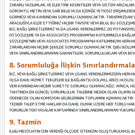
ZARARLI YAZILIMLAR, VE ELEKTRİK KESİNTİLERİ VEYA SİSTEM ARIZALARI
GÖRÜNTÜ, METİN VEYA SAİR BİLGİ YA DA İÇERİĞE YETKİSİZ ERİŞİMLERD
GÖRMESİ VEYA KAYBINDAN SORUMLU OLMAYACAKTIR. TARAFIMIZDAN VEY
ARACILIĞIYLA ELDE ETTİĞİNİZ HİÇBİR TAVSİYE VEYA BİLGİ, BU SÖZLE
BİZ, BAĞLI ŞİRKETLERİMİZ YA DA LİSANS VERENLERİMİZ, (X) POTANSİY
(Y) SÖZLEŞME YA DA ASSOCIATES PROGRAMI’NA KATILIMINIZLA BAĞLAN
SÖZLEŞME’NİN VEYA ASSOCIATES PROGRAMI’NA KATILIMINIZIN HERHA
ZARARLARDAN HİÇBİR ŞEKİLDE SORUMLU OLMAYACAKTIR. İŞBU BÖLÜM
VEYA SINIRLANDIRILAMAYAN GARANTİLERİ, SORUMLULUKLARI VEYA BEY
8. Sorumluluğa İlişkin Sınırlandırmala
BİZ, VEYA BAĞLI ŞİRKETLERİMİZ VEYA LİSANS VERENLERİMİZDEN HERHA
OLSA DAHİ, HİZMET TEKLİFLERİ İLE BAĞLANTILI DOLAYLI, ARIZİ, HUSUSİ
VERİ KAYBINDAN HİÇBİR SURETTE SORUMLU OLMAYACAĞIZ. AYRICA,
TAHTINDA EN GÜNCEL SORUMLULUK TALEBİNE NEDEN OLAN OLAYIN GER
ÖDENECEK OLAN KOMİSYON GELİRLERİNİN TOPLAMINI AŞMAYACAKTIR. İŞB
TEDBİR TALEP ETME HAKLARI DA DAHİL OLMAK ÜZERE HER TÜRLÜ HA
YÜRÜRLÜKTEKİ YASALAR KAPSAMINDA SINIRLANDIRILAMAYAN YÜKÜMLÜ
9. Tazmin
İLGİLİ MEVZUATIN İZİN VERDİĞİ ÖLÇÜDE SİTENİZİN OLUŞTURULMASI, B