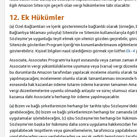
ilgili Amazon Sitesi için geçerli olan vergi hükümlerine tabi olacaktır.
12. Ek Hükümler
(a) Özel Bağlantıları ve İçerik gösteriminizle bağlantılı olarak (örneği
Bağlantıya tıklaması yoluyla) Sitenizle ve Sitenizin kullanıcılarıyla ilgili 
Sözleşme’ye uygunluğu teyit etmek için sitenizi gözden geçirebilir, görü
Sitenizde gösterilen Program İçeriği’nin konumlandırılmasını eğitimlerimi
gösterebiliriz. Kişisel bilgileri nasıl işlediğimizi görmek için lütfen
Ek-4
y
Associate, Associates Programı’na kayıt esnasında veya zaman zaman
Associate’ın vergi yükümlülüklerine uyumuna veya (varsa) vergi düzenlem
bu durumlarda Amazon tarafından yapılacak inceleme olumlu olarak t
yapılmayacağını; incelemenin olumlu olarak tamamlanması öncesinde he
esnasında hak kazanılan ödeme tutarını ödeme kararının tamamen Amazo
vergi düzenlemelerine uyumlu olmadığı anlaşılır ve süreç olumsuz olara
kazansa dahi Associate’a herhangi bir ödeme yapılmayacaktır.
(a) Bizim ve bağlı şirketlerimizin herhangi bir tarihte işbu Sözleşme’dek
girebileceğini, (b) bizim ve bağlı şirketlerimizin herhangi bir zamanda (
uygulamalar işletebileceğini, (c) işbu Sözleşme’nin herhangi bir hükmün
Sözleşme’nin başka bir hükmünü daha sonra uygulama hakkımızdan fera
yapılabilecek tespitlerin veya güncellemelerin, tarafımızca yapılabilece
yapılabileceğini veya verilebileceğini ve ancak yetkili temsilcimiz tarafı