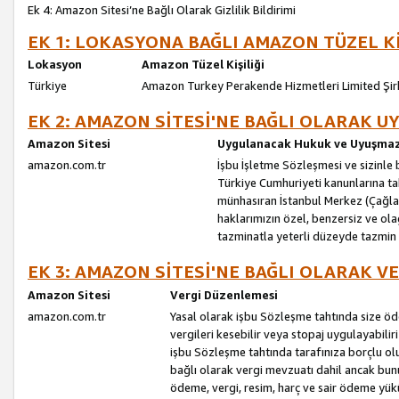
Ek 4: Amazon Sitesi’ne Bağlı Olarak Gizlilik Bildirimi
EK 1: LOKASYONA BAĞLI AMAZON TÜZEL Kİ
Lokasyon
Amazon Tüzel Kişiliği
Türkiye
Amazon Turkey Perakende Hizmetleri Limited Şir
EK 2: AMAZON SİTESİ'NE BAĞLI OLARAK 
Amazon Sitesi
Uygulanacak Hukuk ve Uyuşmazl
amazon.com.tr
İşbu İşletme Sözleşmesi ve sizinle b
Türkiye Cumhuriyeti kanunlarına ta
münhasıran İstanbul Merkez (Çağlaya
haklarımızın özel, benzersiz ve ol
tazminatla yeterli düzeyde tazmin
EK 3: AMAZON SİTESİ'NE BAĞLI OLARAK V
Amazon Sitesi
Vergi Düzenlemesi
amazon.com.tr
Yasal olarak işbu Sözleşme tahtında size ö
vergileri kesebilir veya stopaj uygulayabilir
işbu Sözleşme tahtında tarafınıza borçlu ol
bağlı olarak vergi mevzuatı dahil ancak bu
ödeme, vergi, resim, harç ve sair ödeme yü