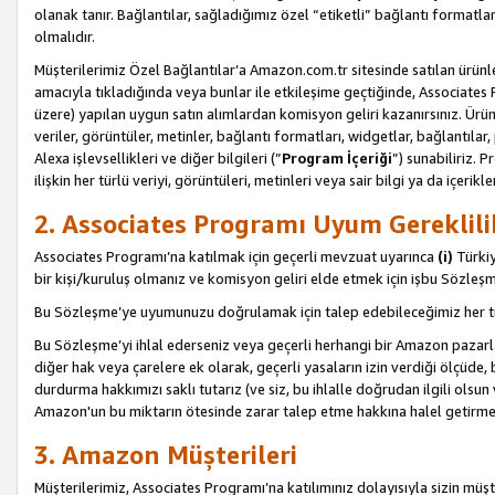
olanak tanır. Bağlantılar, sağladığımız özel “etiketli” bağlantı formatl
olmalıdır.
Müşterilerimiz Özel Bağlantılar’a Amazon.com.tr sitesinde satılan ürün
amacıyla tıkladığında veya bunlar ile etkileşime geçtiğinde, Associates Pro
üzere) yapılan uygun satın alımlardan komisyon geliri kazanırsınız. Ürün
veriler, görüntüler, metinler, bağlantı formatları, widgetlar, bağlantıla
Alexa işlevsellikleri ve diğer bilgileri (”
Program İçeriği
”) sunabiliriz. 
ilişkin her türlü veriyi, görüntüleri, metinleri veya sair bilgi ya da içeri
2. Associates Programı Uyum Gereklili
Associates Programı’na katılmak için geçerli mevzuat uyarınca
(i)
Türkiy
bir kişi/kuruluş olmanız ve komisyon geliri elde etmek için işbu Sözle
Bu Sözleşme’ye uyumunuzu doğrulamak için talep edebileceğimiz her tü
Bu Sözleşme’yi ihlal ederseniz veya geçerli herhangi bir Amazon pazarl
diğer hak veya çarelere ek olarak, geçerli yasaların izin verdiği ölçüd
durdurma hakkımızı saklı tutarız (ve siz, bu ihlalle doğrudan ilgili ols
Amazon'un bu miktarın ötesinde zarar talep etme hakkına halel getirmek
3. Amazon Müşterileri
Müşterilerimiz, Associates Programı’na katılımınız dolayısıyla sizin müşt