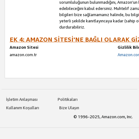
sorumluluğunun bulunmadığını, Amazon’un bu
edebileceğini kabul edersiniz. Muhtelif zama
bilgileri bize sağlamamanız halinde, bu bil
yeterli şekilde kanıtlayıncaya kadar (sahip
durdurabiliriz.
EK 4: AMAZON SİTESİ'NE BAĞLI OLARAK Gİ
Amazon Sitesi
Gizlilik Bi
amazon.com.tr
Amazon.com.
İşletim Anlaşması
Politikaları
Kullanım Koşulları
Bize Ulaşın
© 1996-2025, Amazon.com, Inc.