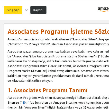
Giriş yap
Kaydol
or
Associates Programı İşletme Sözl
Amazon'un associates için olan web sitesine (“Associates Sitesi”) hoş ge
(“Amazon”, “biz” veya “bizim”) ile olan Associates pazarlama ilişkinizi y
Associates pazarlama programımıza katılan veya katılmaya çalışan herhan
bir “Associates”), bu Associates Programı İşletme Sözleşmesi'ni (“Sözl
kullanarak bu Sözleşme’yi, atıfta bulunularak bu Sözleşme’ye dahil edi
Associates Programı Katılım Gerekliliklerimiz, Associates Programı Fikri
Programı Marka Kılavuzları) kabul etmiş olursunuz. Amazon.com internet 
kaldırılan müşteri yorumlarının yasaklanması da dahil olmak üzere Amazo
ve kılavuzları dikkatlice okuyun.
1. Associates Programı Tanımı
Associates Programı, web sitenizi, sosyal medya kullanıcısı olarak oluştu
Sitenize (i)
Ek-1
’de belirtilen bir Amazon Sitesine, veya konum için uygula
(her biri bir “Amazon Sitesi”) ilişkin bağlantıları; veya (ii) Alexa yeteneğ