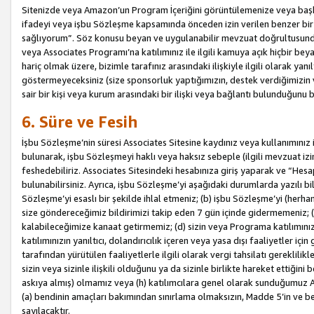
Sitenizde veya Amazon’un Program İçeriğini görüntülemenize veya başka b
ifadeyi veya işbu Sözleşme kapsamında önceden izin verilen benzer bir 
sağlıyorum”. Söz konusu beyan ve uygulanabilir mevzuat doğrultusunda 
veya Associates Programı’na katılımınız ile ilgili kamuya açık hiçbir be
hariç olmak üzere, bizimle tarafınız arasındaki ilişkiyle ilgili olarak ya
göstermeyeceksiniz (size sponsorluk yaptığımızın, destek verdiğimizin v
sair bir kişi veya kurum arasındaki bir ilişki veya bağlantı bulunduğunu
6. Süre ve Fesih
İşbu Sözleşme’nin süresi Associates Sitesine kaydınız veya kullanımınız i
bulunarak, işbu Sözleşmeyi haklı veya haksız sebeple (ilgili mevzuat 
feshedebiliriz. Associates Sitesindeki hesabınıza giriş yaparak ve “He
bulunabilirsiniz. Ayrıca, işbu Sözleşme’yi aşağıdaki durumlarda yazılı bi
Sözleşme’yi esaslı bir şekilde ihlal etmeniz; (b) işbu Sözleşme’yi (herhan
size göndereceğimiz bildirimizi takip eden 7 gün içinde gidermemeniz; 
kalabileceğimize kanaat getirmemiz; (d) sizin veya Programa katılımını
katılımınızın yanıltıcı, dolandırıcılık içeren veya yasa dışı faaliyetler i
tarafından yürütülen faaliyetlerle ilgili olarak vergi tahsilatı gerekli
sizin veya sizinle ilişkili olduğunu ya da sizinle birlikte hareket ettiği
askıya almış) olmamız veya (h) katılımcılara genel olarak sunduğumuz
(a) bendinin amaçları bakımından sınırlama olmaksızın, Madde 5’in ve be
sayılacaktır.