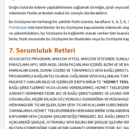
Doğru tutarda ödeme yapılabilmesini sağlamak (örneğin, iptal veya iad
ödemesini feshin ardından makul bir süreyle durdurabiliriz.
Bu Sözleşme’nin herhangi bir şekilde feshi üzerine, tarafların 3, 4, 5, 
Politikaları
’nda belirtilenler ile bu Sözleşme kapsamında ödenecek ol
ve yükümlülükleri, bu Sözleşme ile bağlantılı olarak verilen tüm lisansl
birini, fesih öncesinde bu Sözleşme’nin ihlalinden veya bu Sözleşme 
7. Sorumluluk Retleri
ASSOCIATES PROGRAMI, AMAZON SİTESİ, AMAZON SİTESİNDE SUNULAN
PARAZLAMA API’I, VERİ AKIŞI, ÜRÜN PAZARLAMA İÇERİĞİ, BİZİM VE VE 
MARKALARI DAHİL OLMAK ÜZERE) VE TARAFIMIZCA VEYA BAĞLI ŞİRKETL
PROGRAMIYLA BAĞLANTILI OLARAK SAĞLANAN VEYA KULLANILAN TÜM TE
MÜLKİYET HAKLARI BİLGİ VE İÇERİKLER (HEPSİ BİRLİKTE “
HİZMET TEKL
BAĞLI ŞİRKETLERİMİZ YA DA LİSANS VERENLERİMİZ, HİZMET TEKLİFLER
GARANTİ VERMEMEKTEDİR. BİZ VE BAĞLI ŞİRKETLERİMİZ VE LİSANS VEREN
UYGUNLUĞA, HİÇBİR İHLALİN SÖZ KONUSU OLMADIĞINA VE MÜDAHALESİ
HERHANGİ BİR TİCARİ İŞLEM, EDİM VEYA TİCARİ KULLANIM SÜRECİND
ZAMANLARDA HİZMET TEKLİFLERİNDEN HERHANGİ BİRİNİ SONLANDIRABİLİ
KAPSAMINI VEYA ÇALIŞMA ŞEKLİNİ DEĞİŞTİREBİLİRİZ. BİZ, BAĞLI ŞİRKE
AÇIKLANDIĞI ŞEKİLDE, İSTİKRARLI VEYA BELİRLİ BİR ŞEKİLDE İŞLEVİNİ
BİLEŞEN İÇERMEDİĞİNE DAİR HİÇBİR GARANTİ VERMEMEKTEDİR. BİZ, BAĞ