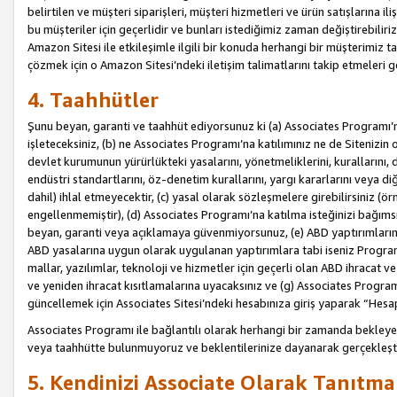
belirtilen ve müşteri siparişleri, müşteri hizmetleri ve ürün satışlarına il
bu müşteriler için geçerlidir ve bunları istediğimiz zaman değiştirebili
Amazon Sitesi ile etkileşimle ilgili bir konuda herhangi bir müşterimiz ta
çözmek için o Amazon Sitesi’ndeki iletişim talimatlarını takip etmeleri ge
4. Taahhütler
Şunu beyan, garanti ve taahhüt ediyorsunuz ki (a) Associates Programı’
işleteceksiniz, (b) ne Associates Programı’na katılımınız ne de Sitenizin 
devlet kurumunun yürürlükteki yasalarını, yönetmeliklerini, kurallarını, dü
endüstri standartlarını, öz-denetim kurallarını, yargı kararlarını veya diğ
dahil) ihlal etmeyecektir, (c) yasal olarak sözleşmelere girebilirsiniz (
engellenmemiştir), (d) Associates Programı’na katılma isteğinizi bağıms
beyan, garanti veya açıklamaya güvenmiyorsunuz, (e) ABD yaptırımlarına
ABD yasalarına uygun olarak uygulanan yaptırımlara tabi iseniz Progra
mallar, yazılımlar, teknoloji ve hizmetler için geçerli olan ABD ihracat 
ve yeniden ihracat kısıtlamalarına uyacaksınız ve (g) Associates Programı i
güncellemek için Associates Sitesi’ndeki hesabınıza giriş yaparak “Hesap 
Associates Programı ile bağlantılı olarak herhangi bir zamanda bekleye
veya taahhütte bulunmuyoruz ve beklentilerinize dayanarak gerçekleşt
5. Kendinizi Associate Olarak Tanıtma