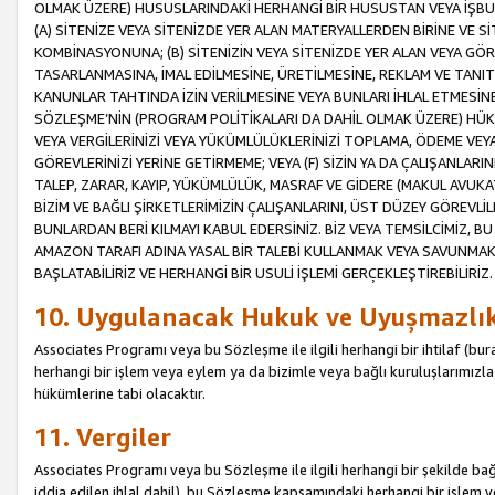
OLMAK ÜZERE) HUSUSLARINDAKİ HERHANGİ BİR HUSUSTAN VEYA İŞBU
(A) SİTENİZE VEYA SİTENİZDE YER ALAN MATERYALLERDEN BİRİNE VE S
KOMBİNASYONUNA; (B) SİTENİZİN VEYA SİTENİZDE YER ALAN VEYA GÖR
TASARLANMASINA, İMAL EDİLMESİNE, ÜRETİLMESİNE, REKLAM VE TANIT
KANUNLAR TAHTINDA İZİN VERİLMESİNE VEYA BUNLARI İHLAL ETMESİNE 
SÖZLEŞME’NİN (PROGRAM POLİTİKALARI DA DAHİL OLMAK ÜZERE) HÜKÜ
VEYA VERGİLERİNİZİ VEYA YÜKÜMLÜLÜKLERİNİZİ TOPLAMA, ÖDEME VEY
GÖREVLERİNİZİ YERİNE GETİRMEME; VEYA (F) SİZİN YA DA ÇALIŞANLARINI
TALEP, ZARAR, KAYIP, YÜKÜMLÜLÜK, MASRAF VE GİDERE (MAKUL AVUKATLI
BİZİM VE BAĞLI ŞİRKETLERİMİZİN ÇALIŞANLARINI, ÜST DÜZEY GÖREVLİL
BUNLARDAN BERİ KILMAYI KABUL EDERSİNİZ. BİZ VEYA TEMSİLCİMİZ, 
AMAZON TARAFI ADINA YASAL BİR TALEBİ KULLANMAK VEYA SAVUNMAK 
BAŞLATABİLİRİZ VE HERHANGİ BİR USULİ İŞLEMİ GERÇEKLEŞTİREBİLİRİZ.
10. Uygulanacak Hukuk ve Uyuşmazlı
Associates Programı veya bu Sözleşme ile ilgili herhangi bir ihtilaf (bura
herhangi bir işlem veya eylem ya da bizimle veya bağlı kuruluşlarımızla 
hükümlerine tabi olacaktır.
11. Vergiler
Associates Programı veya bu Sözleşme ile ilgili herhangi bir şekilde bağla
iddia edilen ihlal dahil), bu Sözleşme kapsamındaki herhangi bir işlem v