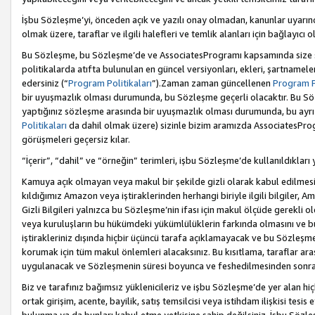
İşbu Sözleşme’yi, önceden açık ve yazılı onay olmadan, kanunlar uyarın
olmak üzere, taraflar ve ilgili halefleri ve temlik alanları için bağlayıc
Bu Sözleşme, bu Sözleşme’de ve AssociatesProgramı kapsamında size sunu
politikalarda atıfta bulunulan en güncel versiyonları, ekleri, şartnamele
edersiniz (“
Program Politikaları
”).Zaman zaman güncellenen
Program Po
bir uyuşmazlık olması durumunda, bu Sözleşme geçerli olacaktır. Bu Söz
yaptığınız sözleşme arasında bir uyuşmazlık olması durumunda, bu ayrı 
Politikaları
da dahil olmak üzere) sizinle bizim aramızda AssociatesProg
görüşmeleri geçersiz kılar.
“İçerir”, “dahil” ve “örneğin” terimleri, işbu Sözleşme’de kullanıldıkları
Kamuya açık olmayan veya makul bir şekilde gizli olarak kabul edilmesi g
kıldığımız Amazon veya iştiraklerinden herhangi biriyle ilgili bilgiler, A
Gizli Bilgileri yalnızca bu Sözleşme’nin ifası için makul ölçüde gerekli o
veya kuruluşların bu hükümdeki yükümlülüklerin farkında olmasını ve bunl
iştirakleriniz dışında hiçbir üçüncü tarafa açıklamayacak ve bu Sözleşme’
korumak için tüm makul önlemleri alacaksınız. Bu kısıtlama, taraflar aras
uygulanacak ve Sözleşmenin süresi boyunca ve feshedilmesinden sonraki
Biz ve tarafınız bağımsız yüklenicileriz ve işbu Sözleşme’de yer alan hiçbi
ortak girişim, acente, bayilik, satış temsilcisi veya istihdam ilişkisi te