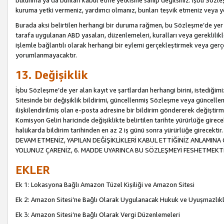
bulunma ya da bunları kabul etme yetkisine sahip değilsiniz. İşbu Sözleş
kuruma yetki vermeniz, yardımcı olmanız, bunları teşvik etmeniz veya yön
Burada aksi belirtilen herhangi bir duruma rağmen, bu Sözleşme’de yer a
tarafa uygulanan ABD yasaları, düzenlemeleri, kuralları veya gereklilikl
işlemle bağlantılı olarak herhangi bir eylemi gerçekleştirmek veya ge
yorumlanmayacaktır.
13. Değişiklik
İşbu Sözleşme’de yer alan kayıt ve şartlardan herhangi birini, istediğ
Sitesinde bir değişiklik bildirimi, güncellenmiş Sözleşme veya güncell
ilişkilendirilmiş olan e-posta adresine bir bildirim göndererek değiştir
Komisyon Geliri haricinde değişiklikte belirtilen tarihte yürürlüğe girec
halükarda bildirim tarihinden en az 2 iş günü sonra yürürlüğe gire
DEVAM ETMENİZ, YAPILAN DEĞİŞİKLİKLERİ KABUL ETTİĞİNİZ ANLAMINA 
YOLUNUZ ÇARENİZ, 6. MADDE UYARINCA BU SÖZLEŞMEYİ FESHETMEKTİ
EKLER
Ek 1: Lokasyona Bağlı Amazon Tüzel Kişiliği ve Amazon Sitesi
Ek 2: Amazon Sitesi’ne Bağlı Olarak Uygulanacak Hukuk ve Uyuşmazlık
Ek 3: Amazon Sitesi’ne Bağlı Olarak Vergi Düzenlemeleri