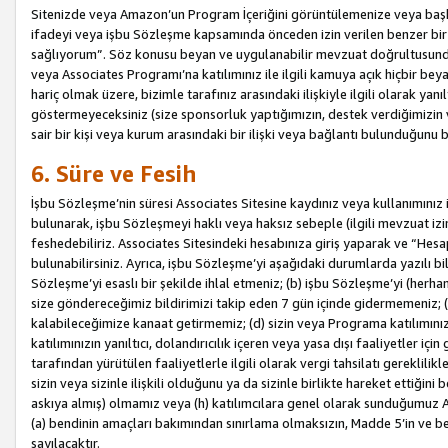
Sitenizde veya Amazon’un Program İçeriğini görüntülemenize veya başka b
ifadeyi veya işbu Sözleşme kapsamında önceden izin verilen benzer bir 
sağlıyorum”. Söz konusu beyan ve uygulanabilir mevzuat doğrultusunda 
veya Associates Programı’na katılımınız ile ilgili kamuya açık hiçbir be
hariç olmak üzere, bizimle tarafınız arasındaki ilişkiyle ilgili olarak ya
göstermeyeceksiniz (size sponsorluk yaptığımızın, destek verdiğimizin v
sair bir kişi veya kurum arasındaki bir ilişki veya bağlantı bulunduğunu
6. Süre ve Fesih
İşbu Sözleşme’nin süresi Associates Sitesine kaydınız veya kullanımınız i
bulunarak, işbu Sözleşmeyi haklı veya haksız sebeple (ilgili mevzuat 
feshedebiliriz. Associates Sitesindeki hesabınıza giriş yaparak ve “He
bulunabilirsiniz. Ayrıca, işbu Sözleşme’yi aşağıdaki durumlarda yazılı bi
Sözleşme’yi esaslı bir şekilde ihlal etmeniz; (b) işbu Sözleşme’yi (herhan
size göndereceğimiz bildirimizi takip eden 7 gün içinde gidermemeniz; 
kalabileceğimize kanaat getirmemiz; (d) sizin veya Programa katılımını
katılımınızın yanıltıcı, dolandırıcılık içeren veya yasa dışı faaliyetler i
tarafından yürütülen faaliyetlerle ilgili olarak vergi tahsilatı gerekli
sizin veya sizinle ilişkili olduğunu ya da sizinle birlikte hareket ettiği
askıya almış) olmamız veya (h) katılımcılara genel olarak sunduğumuz
(a) bendinin amaçları bakımından sınırlama olmaksızın, Madde 5’in ve be
sayılacaktır.