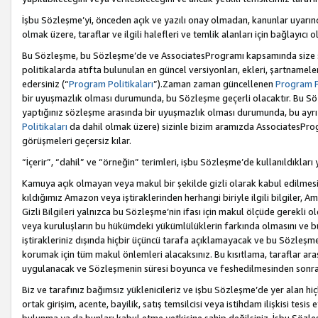
İşbu Sözleşme’yi, önceden açık ve yazılı onay olmadan, kanunlar uyarın
olmak üzere, taraflar ve ilgili halefleri ve temlik alanları için bağlayıc
Bu Sözleşme, bu Sözleşme’de ve AssociatesProgramı kapsamında size sunu
politikalarda atıfta bulunulan en güncel versiyonları, ekleri, şartnamele
edersiniz (“
Program Politikaları
”).Zaman zaman güncellenen
Program Po
bir uyuşmazlık olması durumunda, bu Sözleşme geçerli olacaktır. Bu Söz
yaptığınız sözleşme arasında bir uyuşmazlık olması durumunda, bu ayrı 
Politikaları
da dahil olmak üzere) sizinle bizim aramızda AssociatesProg
görüşmeleri geçersiz kılar.
“İçerir”, “dahil” ve “örneğin” terimleri, işbu Sözleşme’de kullanıldıkları
Kamuya açık olmayan veya makul bir şekilde gizli olarak kabul edilmesi g
kıldığımız Amazon veya iştiraklerinden herhangi biriyle ilgili bilgiler, A
Gizli Bilgileri yalnızca bu Sözleşme’nin ifası için makul ölçüde gerekli o
veya kuruluşların bu hükümdeki yükümlülüklerin farkında olmasını ve bunl
iştirakleriniz dışında hiçbir üçüncü tarafa açıklamayacak ve bu Sözleşme’
korumak için tüm makul önlemleri alacaksınız. Bu kısıtlama, taraflar aras
uygulanacak ve Sözleşmenin süresi boyunca ve feshedilmesinden sonraki
Biz ve tarafınız bağımsız yüklenicileriz ve işbu Sözleşme’de yer alan hiçbi
ortak girişim, acente, bayilik, satış temsilcisi veya istihdam ilişkisi te