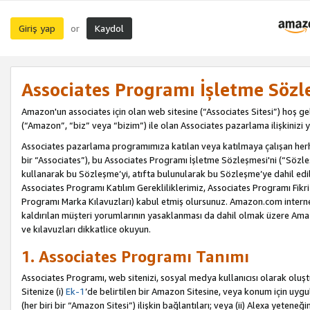
Giriş yap
Kaydol
or
Associates Programı İşletme Sözl
Amazon'un associates için olan web sitesine (“Associates Sitesi”) hoş ge
(“Amazon”, “biz” veya “bizim”) ile olan Associates pazarlama ilişkinizi y
Associates pazarlama programımıza katılan veya katılmaya çalışan herhan
bir “Associates”), bu Associates Programı İşletme Sözleşmesi'ni (“Sözl
kullanarak bu Sözleşme’yi, atıfta bulunularak bu Sözleşme’ye dahil edi
Associates Programı Katılım Gerekliliklerimiz, Associates Programı Fikri
Programı Marka Kılavuzları) kabul etmiş olursunuz. Amazon.com internet 
kaldırılan müşteri yorumlarının yasaklanması da dahil olmak üzere Amazo
ve kılavuzları dikkatlice okuyun.
1. Associates Programı Tanımı
Associates Programı, web sitenizi, sosyal medya kullanıcısı olarak oluştu
Sitenize (i)
Ek-1
’de belirtilen bir Amazon Sitesine, veya konum için uygula
(her biri bir “Amazon Sitesi”) ilişkin bağlantıları; veya (ii) Alexa yeteneğ