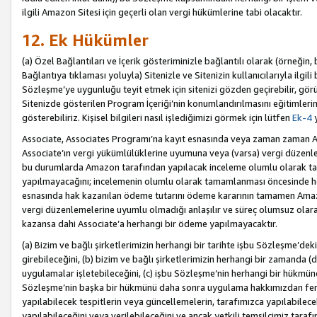
ilgili Amazon Sitesi için geçerli olan vergi hükümlerine tabi olacaktır.
12. Ek Hükümler
(a) Özel Bağlantıları ve İçerik gösteriminizle bağlantılı olarak (örneği
Bağlantıya tıklaması yoluyla) Sitenizle ve Sitenizin kullanıcılarıyla ilgili 
Sözleşme’ye uygunluğu teyit etmek için sitenizi gözden geçirebilir, görü
Sitenizde gösterilen Program İçeriği’nin konumlandırılmasını eğitimlerimi
gösterebiliriz. Kişisel bilgileri nasıl işlediğimizi görmek için lütfen
Ek-4
y
Associate, Associates Programı’na kayıt esnasında veya zaman zaman
Associate’ın vergi yükümlülüklerine uyumuna veya (varsa) vergi düzenlem
bu durumlarda Amazon tarafından yapılacak inceleme olumlu olarak t
yapılmayacağını; incelemenin olumlu olarak tamamlanması öncesinde he
esnasında hak kazanılan ödeme tutarını ödeme kararının tamamen Amazo
vergi düzenlemelerine uyumlu olmadığı anlaşılır ve süreç olumsuz olara
kazansa dahi Associate’a herhangi bir ödeme yapılmayacaktır.
(a) Bizim ve bağlı şirketlerimizin herhangi bir tarihte işbu Sözleşme’dek
girebileceğini, (b) bizim ve bağlı şirketlerimizin herhangi bir zamanda (
uygulamalar işletebileceğini, (c) işbu Sözleşme’nin herhangi bir hükmün
Sözleşme’nin başka bir hükmünü daha sonra uygulama hakkımızdan fera
yapılabilecek tespitlerin veya güncellemelerin, tarafımızca yapılabilece
yapılabileceğini veya verilebileceğini ve ancak yetkili temsilcimiz tarafı