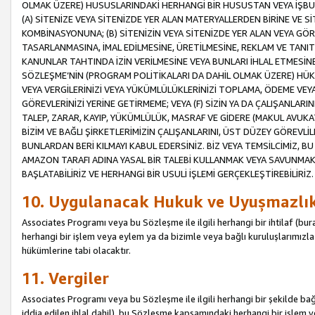
OLMAK ÜZERE) HUSUSLARINDAKİ HERHANGİ BİR HUSUSTAN VEYA İŞBU
(A) SİTENİZE VEYA SİTENİZDE YER ALAN MATERYALLERDEN BİRİNE VE S
KOMBİNASYONUNA; (B) SİTENİZİN VEYA SİTENİZDE YER ALAN VEYA GÖR
TASARLANMASINA, İMAL EDİLMESİNE, ÜRETİLMESİNE, REKLAM VE TANIT
KANUNLAR TAHTINDA İZİN VERİLMESİNE VEYA BUNLARI İHLAL ETMESİNE 
SÖZLEŞME’NİN (PROGRAM POLİTİKALARI DA DAHİL OLMAK ÜZERE) HÜKÜ
VEYA VERGİLERİNİZİ VEYA YÜKÜMLÜLÜKLERİNİZİ TOPLAMA, ÖDEME VEY
GÖREVLERİNİZİ YERİNE GETİRMEME; VEYA (F) SİZİN YA DA ÇALIŞANLARINI
TALEP, ZARAR, KAYIP, YÜKÜMLÜLÜK, MASRAF VE GİDERE (MAKUL AVUKATLI
BİZİM VE BAĞLI ŞİRKETLERİMİZİN ÇALIŞANLARINI, ÜST DÜZEY GÖREVLİL
BUNLARDAN BERİ KILMAYI KABUL EDERSİNİZ. BİZ VEYA TEMSİLCİMİZ, 
AMAZON TARAFI ADINA YASAL BİR TALEBİ KULLANMAK VEYA SAVUNMAK 
BAŞLATABİLİRİZ VE HERHANGİ BİR USULİ İŞLEMİ GERÇEKLEŞTİREBİLİRİZ.
10. Uygulanacak Hukuk ve Uyuşmazlı
Associates Programı veya bu Sözleşme ile ilgili herhangi bir ihtilaf (bura
herhangi bir işlem veya eylem ya da bizimle veya bağlı kuruluşlarımızla 
hükümlerine tabi olacaktır.
11. Vergiler
Associates Programı veya bu Sözleşme ile ilgili herhangi bir şekilde bağla
iddia edilen ihlal dahil), bu Sözleşme kapsamındaki herhangi bir işlem v