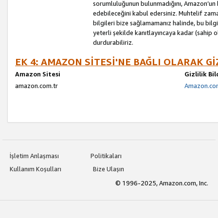
sorumluluğunun bulunmadığını, Amazon’un bu
edebileceğini kabul edersiniz. Muhtelif zama
bilgileri bize sağlamamanız halinde, bu bil
yeterli şekilde kanıtlayıncaya kadar (sahip
durdurabiliriz.
EK 4: AMAZON SİTESİ'NE BAĞLI OLARAK Gİ
Amazon Sitesi
Gizlilik Bi
amazon.com.tr
Amazon.com.
İşletim Anlaşması
Politikaları
Kullanım Koşulları
Bize Ulaşın
© 1996-2025, Amazon.com, Inc.