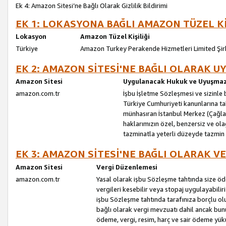
Ek 4: Amazon Sitesi’ne Bağlı Olarak Gizlilik Bildirimi
EK 1: LOKASYONA BAĞLI AMAZON TÜZEL Kİ
Lokasyon
Amazon Tüzel Kişiliği
Türkiye
Amazon Turkey Perakende Hizmetleri Limited Şir
EK 2: AMAZON SİTESİ'NE BAĞLI OLARAK 
Amazon Sitesi
Uygulanacak Hukuk ve Uyuşmazl
amazon.com.tr
İşbu İşletme Sözleşmesi ve sizinle b
Türkiye Cumhuriyeti kanunlarına ta
münhasıran İstanbul Merkez (Çağlaya
haklarımızın özel, benzersiz ve ol
tazminatla yeterli düzeyde tazmin
EK 3: AMAZON SİTESİ'NE BAĞLI OLARAK V
Amazon Sitesi
Vergi Düzenlemesi
amazon.com.tr
Yasal olarak işbu Sözleşme tahtında size ö
vergileri kesebilir veya stopaj uygulayabilir
işbu Sözleşme tahtında tarafınıza borçlu ol
bağlı olarak vergi mevzuatı dahil ancak bu
ödeme, vergi, resim, harç ve sair ödeme yü