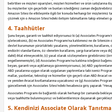
belirtilen ve müşteri siparişleri, müşteri hizmetleri ve ürün satışlarına il
bu müşteriler için geçerlidir ve bunları istediğimiz zaman değiştirebili
Amazon Sitesi ile etkileşimle ilgili bir konuda herhangi bir müşterimiz ta
çözmek için o Amazon Sitesi’ndeki iletişim talimatlarını takip etmeleri ge
4. Taahhütler
Şunu beyan, garanti ve taahhüt ediyorsunuz ki (a) Associates Programı’
işleteceksiniz, (b) ne Associates Programı’na katılımınız ne de Sitenizin 
devlet kurumunun yürürlükteki yasalarını, yönetmeliklerini, kurallarını, dü
endüstri standartlarını, öz-denetim kurallarını, yargı kararlarını veya diğ
dahil) ihlal etmeyecektir, (c) yasal olarak sözleşmelere girebilirsiniz (
engellenmemiştir), (d) Associates Programı’na katılma isteğinizi bağıms
beyan, garanti veya açıklamaya güvenmiyorsunuz, (e) ABD yaptırımlarına
ABD yasalarına uygun olarak uygulanan yaptırımlara tabi iseniz Progra
mallar, yazılımlar, teknoloji ve hizmetler için geçerli olan ABD ihracat 
ve yeniden ihracat kısıtlamalarına uyacaksınız ve (g) Associates Programı i
güncellemek için Associates Sitesi’ndeki hesabınıza giriş yaparak “Hesap 
Associates Programı ile bağlantılı olarak herhangi bir zamanda bekleye
veya taahhütte bulunmuyoruz ve beklentilerinize dayanarak gerçekleşt
5. Kendinizi Associate Olarak Tanıtma