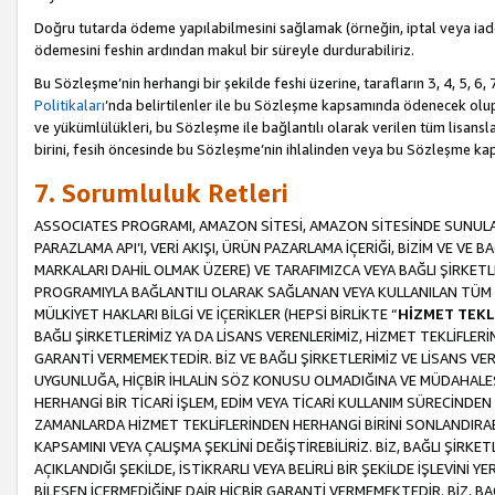
Doğru tutarda ödeme yapılabilmesini sağlamak (örneğin, iptal veya iad
ödemesini feshin ardından makul bir süreyle durdurabiliriz.
Bu Sözleşme’nin herhangi bir şekilde feshi üzerine, tarafların 3, 4, 5, 
Politikaları
’nda belirtilenler ile bu Sözleşme kapsamında ödenecek ol
ve yükümlülükleri, bu Sözleşme ile bağlantılı olarak verilen tüm lisansl
birini, fesih öncesinde bu Sözleşme’nin ihlalinden veya bu Sözleşme 
7. Sorumluluk Retleri
ASSOCIATES PROGRAMI, AMAZON SİTESİ, AMAZON SİTESİNDE SUNULAN
PARAZLAMA API’I, VERİ AKIŞI, ÜRÜN PAZARLAMA İÇERİĞİ, BİZİM VE VE 
MARKALARI DAHİL OLMAK ÜZERE) VE TARAFIMIZCA VEYA BAĞLI ŞİRKETL
PROGRAMIYLA BAĞLANTILI OLARAK SAĞLANAN VEYA KULLANILAN TÜM TE
MÜLKİYET HAKLARI BİLGİ VE İÇERİKLER (HEPSİ BİRLİKTE “
HİZMET TEKL
BAĞLI ŞİRKETLERİMİZ YA DA LİSANS VERENLERİMİZ, HİZMET TEKLİFLER
GARANTİ VERMEMEKTEDİR. BİZ VE BAĞLI ŞİRKETLERİMİZ VE LİSANS VEREN
UYGUNLUĞA, HİÇBİR İHLALİN SÖZ KONUSU OLMADIĞINA VE MÜDAHALESİ
HERHANGİ BİR TİCARİ İŞLEM, EDİM VEYA TİCARİ KULLANIM SÜRECİND
ZAMANLARDA HİZMET TEKLİFLERİNDEN HERHANGİ BİRİNİ SONLANDIRABİLİ
KAPSAMINI VEYA ÇALIŞMA ŞEKLİNİ DEĞİŞTİREBİLİRİZ. BİZ, BAĞLI ŞİRKE
AÇIKLANDIĞI ŞEKİLDE, İSTİKRARLI VEYA BELİRLİ BİR ŞEKİLDE İŞLEVİNİ
BİLEŞEN İÇERMEDİĞİNE DAİR HİÇBİR GARANTİ VERMEMEKTEDİR. BİZ, BAĞ