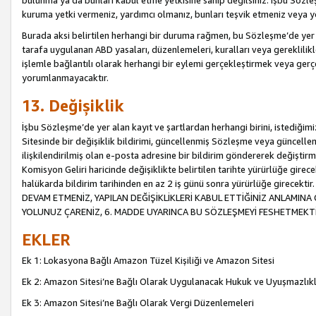
bulunma ya da bunları kabul etme yetkisine sahip değilsiniz. İşbu Sözleş
kuruma yetki vermeniz, yardımcı olmanız, bunları teşvik etmeniz veya yön
Burada aksi belirtilen herhangi bir duruma rağmen, bu Sözleşme’de yer a
tarafa uygulanan ABD yasaları, düzenlemeleri, kuralları veya gereklilikl
işlemle bağlantılı olarak herhangi bir eylemi gerçekleştirmek veya ge
yorumlanmayacaktır.
13. Değişiklik
İşbu Sözleşme’de yer alan kayıt ve şartlardan herhangi birini, istediğ
Sitesinde bir değişiklik bildirimi, güncellenmiş Sözleşme veya güncell
ilişkilendirilmiş olan e-posta adresine bir bildirim göndererek değiştir
Komisyon Geliri haricinde değişiklikte belirtilen tarihte yürürlüğe girec
halükarda bildirim tarihinden en az 2 iş günü sonra yürürlüğe gire
DEVAM ETMENİZ, YAPILAN DEĞİŞİKLİKLERİ KABUL ETTİĞİNİZ ANLAMINA 
YOLUNUZ ÇARENİZ, 6. MADDE UYARINCA BU SÖZLEŞMEYİ FESHETMEKTİ
EKLER
Ek 1: Lokasyona Bağlı Amazon Tüzel Kişiliği ve Amazon Sitesi
Ek 2: Amazon Sitesi’ne Bağlı Olarak Uygulanacak Hukuk ve Uyuşmazlık
Ek 3: Amazon Sitesi’ne Bağlı Olarak Vergi Düzenlemeleri