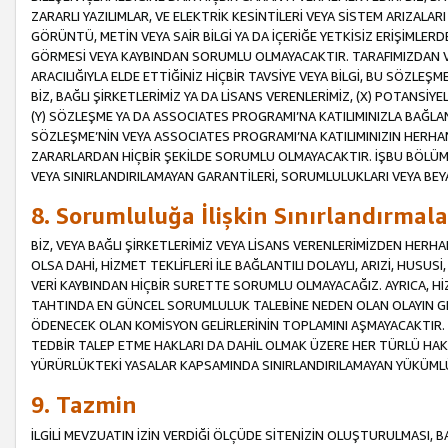
ZARARLI YAZILIMLAR, VE ELEKTRİK KESİNTİLERİ VEYA SİSTEM ARIZALARI
GÖRÜNTÜ, METİN VEYA SAİR BİLGİ YA DA İÇERİĞE YETKİSİZ ERİŞİMLERD
GÖRMESİ VEYA KAYBINDAN SORUMLU OLMAYACAKTIR. TARAFIMIZDAN VEY
ARACILIĞIYLA ELDE ETTİĞİNİZ HİÇBİR TAVSİYE VEYA BİLGİ, BU SÖZLE
BİZ, BAĞLI ŞİRKETLERİMİZ YA DA LİSANS VERENLERİMİZ, (X) POTANSİY
(Y) SÖZLEŞME YA DA ASSOCIATES PROGRAMI’NA KATILIMINIZLA BAĞLAN
SÖZLEŞME’NİN VEYA ASSOCIATES PROGRAMI’NA KATILIMINIZIN HERHA
ZARARLARDAN HİÇBİR ŞEKİLDE SORUMLU OLMAYACAKTIR. İŞBU BÖLÜM
VEYA SINIRLANDIRILAMAYAN GARANTİLERİ, SORUMLULUKLARI VEYA BEY
8. Sorumluluğa İlişkin Sınırlandırmala
BİZ, VEYA BAĞLI ŞİRKETLERİMİZ VEYA LİSANS VERENLERİMİZDEN HERHA
OLSA DAHİ, HİZMET TEKLİFLERİ İLE BAĞLANTILI DOLAYLI, ARIZİ, HUSUSİ
VERİ KAYBINDAN HİÇBİR SURETTE SORUMLU OLMAYACAĞIZ. AYRICA,
TAHTINDA EN GÜNCEL SORUMLULUK TALEBİNE NEDEN OLAN OLAYIN GER
ÖDENECEK OLAN KOMİSYON GELİRLERİNİN TOPLAMINI AŞMAYACAKTIR. İŞB
TEDBİR TALEP ETME HAKLARI DA DAHİL OLMAK ÜZERE HER TÜRLÜ HA
YÜRÜRLÜKTEKİ YASALAR KAPSAMINDA SINIRLANDIRILAMAYAN YÜKÜMLÜ
9. Tazmin
İLGİLİ MEVZUATIN İZİN VERDİĞİ ÖLÇÜDE SİTENİZİN OLUŞTURULMASI, B