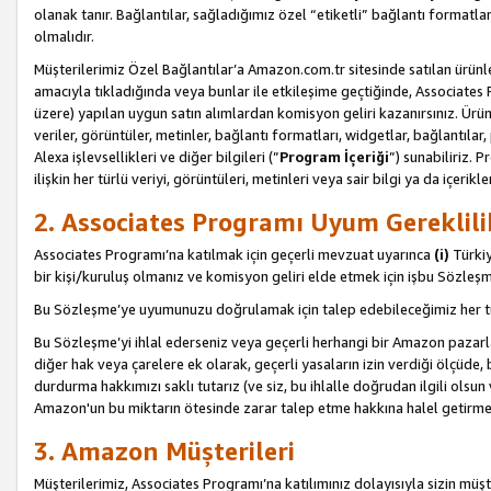
olanak tanır. Bağlantılar, sağladığımız özel “etiketli” bağlantı formatl
olmalıdır.
Müşterilerimiz Özel Bağlantılar’a Amazon.com.tr sitesinde satılan ürün
amacıyla tıkladığında veya bunlar ile etkileşime geçtiğinde, Associates Pro
üzere) yapılan uygun satın alımlardan komisyon geliri kazanırsınız. Ürün
veriler, görüntüler, metinler, bağlantı formatları, widgetlar, bağlantıla
Alexa işlevsellikleri ve diğer bilgileri (”
Program İçeriği
”) sunabiliriz. 
ilişkin her türlü veriyi, görüntüleri, metinleri veya sair bilgi ya da içeri
2. Associates Programı Uyum Gereklili
Associates Programı’na katılmak için geçerli mevzuat uyarınca
(i)
Türkiy
bir kişi/kuruluş olmanız ve komisyon geliri elde etmek için işbu Sözle
Bu Sözleşme’ye uyumunuzu doğrulamak için talep edebileceğimiz her tü
Bu Sözleşme’yi ihlal ederseniz veya geçerli herhangi bir Amazon pazarl
diğer hak veya çarelere ek olarak, geçerli yasaların izin verdiği ölçüd
durdurma hakkımızı saklı tutarız (ve siz, bu ihlalle doğrudan ilgili ols
Amazon'un bu miktarın ötesinde zarar talep etme hakkına halel getirmek
3. Amazon Müşterileri
Müşterilerimiz, Associates Programı’na katılımınız dolayısıyla sizin müşt