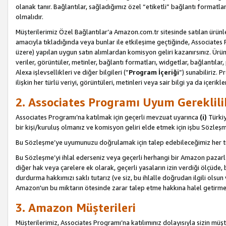
olanak tanır. Bağlantılar, sağladığımız özel “etiketli” bağlantı formatl
olmalıdır.
Müşterilerimiz Özel Bağlantılar’a Amazon.com.tr sitesinde satılan ürün
amacıyla tıkladığında veya bunlar ile etkileşime geçtiğinde, Associates Pro
üzere) yapılan uygun satın alımlardan komisyon geliri kazanırsınız. Ürün
veriler, görüntüler, metinler, bağlantı formatları, widgetlar, bağlantıla
Alexa işlevsellikleri ve diğer bilgileri (”
Program İçeriği
”) sunabiliriz. 
ilişkin her türlü veriyi, görüntüleri, metinleri veya sair bilgi ya da içeri
2. Associates Programı Uyum Gereklili
Associates Programı’na katılmak için geçerli mevzuat uyarınca
(i)
Türkiy
bir kişi/kuruluş olmanız ve komisyon geliri elde etmek için işbu Sözle
Bu Sözleşme’ye uyumunuzu doğrulamak için talep edebileceğimiz her tü
Bu Sözleşme’yi ihlal ederseniz veya geçerli herhangi bir Amazon pazarl
diğer hak veya çarelere ek olarak, geçerli yasaların izin verdiği ölçüd
durdurma hakkımızı saklı tutarız (ve siz, bu ihlalle doğrudan ilgili ols
Amazon'un bu miktarın ötesinde zarar talep etme hakkına halel getirmek
3. Amazon Müşterileri
Müşterilerimiz, Associates Programı’na katılımınız dolayısıyla sizin müşt