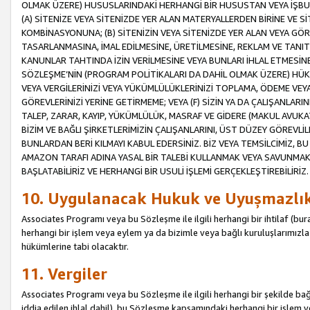
OLMAK ÜZERE) HUSUSLARINDAKİ HERHANGİ BİR HUSUSTAN VEYA İŞBU
(A) SİTENİZE VEYA SİTENİZDE YER ALAN MATERYALLERDEN BİRİNE VE S
KOMBİNASYONUNA; (B) SİTENİZİN VEYA SİTENİZDE YER ALAN VEYA GÖR
TASARLANMASINA, İMAL EDİLMESİNE, ÜRETİLMESİNE, REKLAM VE TANIT
KANUNLAR TAHTINDA İZİN VERİLMESİNE VEYA BUNLARI İHLAL ETMESİNE 
SÖZLEŞME’NİN (PROGRAM POLİTİKALARI DA DAHİL OLMAK ÜZERE) HÜKÜ
VEYA VERGİLERİNİZİ VEYA YÜKÜMLÜLÜKLERİNİZİ TOPLAMA, ÖDEME VEY
GÖREVLERİNİZİ YERİNE GETİRMEME; VEYA (F) SİZİN YA DA ÇALIŞANLARINI
TALEP, ZARAR, KAYIP, YÜKÜMLÜLÜK, MASRAF VE GİDERE (MAKUL AVUKATLI
BİZİM VE BAĞLI ŞİRKETLERİMİZİN ÇALIŞANLARINI, ÜST DÜZEY GÖREVLİL
BUNLARDAN BERİ KILMAYI KABUL EDERSİNİZ. BİZ VEYA TEMSİLCİMİZ, 
AMAZON TARAFI ADINA YASAL BİR TALEBİ KULLANMAK VEYA SAVUNMAK 
BAŞLATABİLİRİZ VE HERHANGİ BİR USULİ İŞLEMİ GERÇEKLEŞTİREBİLİRİZ.
10. Uygulanacak Hukuk ve Uyuşmazlı
Associates Programı veya bu Sözleşme ile ilgili herhangi bir ihtilaf (bura
herhangi bir işlem veya eylem ya da bizimle veya bağlı kuruluşlarımızla 
hükümlerine tabi olacaktır.
11. Vergiler
Associates Programı veya bu Sözleşme ile ilgili herhangi bir şekilde bağla
iddia edilen ihlal dahil), bu Sözleşme kapsamındaki herhangi bir işlem v