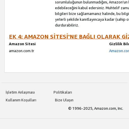
sorumluluğunun bulunmadığını, Amazon’un bu
edebileceğini kabul edersiniz. Muhtelif zama
bilgileri bize sağlamamanız halinde, bu bil
yeterli şekilde kanıtlayıncaya kadar (sahip
durdurabiliriz.
EK 4: AMAZON SİTESİ'NE BAĞLI OLARAK Gİ
Amazon Sitesi
Gizlilik Bi
amazon.com.tr
Amazon.com.
İşletim Anlaşması
Politikaları
Kullanım Koşulları
Bize Ulaşın
© 1996-2025, Amazon.com, Inc.