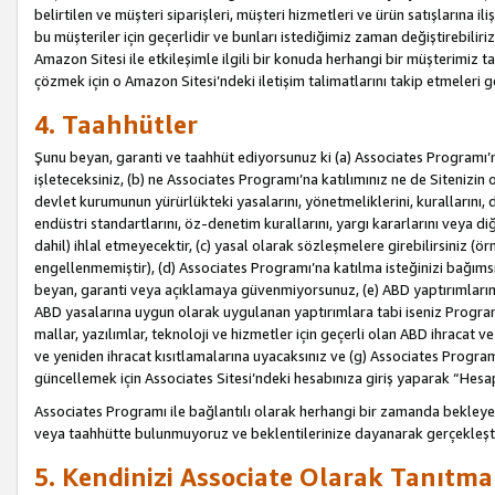
belirtilen ve müşteri siparişleri, müşteri hizmetleri ve ürün satışlarına il
bu müşteriler için geçerlidir ve bunları istediğimiz zaman değiştirebili
Amazon Sitesi ile etkileşimle ilgili bir konuda herhangi bir müşterimiz ta
çözmek için o Amazon Sitesi’ndeki iletişim talimatlarını takip etmeleri ge
4. Taahhütler
Şunu beyan, garanti ve taahhüt ediyorsunuz ki (a) Associates Programı’
işleteceksiniz, (b) ne Associates Programı’na katılımınız ne de Sitenizin 
devlet kurumunun yürürlükteki yasalarını, yönetmeliklerini, kurallarını, dü
endüstri standartlarını, öz-denetim kurallarını, yargı kararlarını veya diğ
dahil) ihlal etmeyecektir, (c) yasal olarak sözleşmelere girebilirsiniz (
engellenmemiştir), (d) Associates Programı’na katılma isteğinizi bağıms
beyan, garanti veya açıklamaya güvenmiyorsunuz, (e) ABD yaptırımlarına
ABD yasalarına uygun olarak uygulanan yaptırımlara tabi iseniz Progra
mallar, yazılımlar, teknoloji ve hizmetler için geçerli olan ABD ihracat 
ve yeniden ihracat kısıtlamalarına uyacaksınız ve (g) Associates Programı i
güncellemek için Associates Sitesi’ndeki hesabınıza giriş yaparak “Hesap 
Associates Programı ile bağlantılı olarak herhangi bir zamanda bekleye
veya taahhütte bulunmuyoruz ve beklentilerinize dayanarak gerçekleşt
5. Kendinizi Associate Olarak Tanıtma