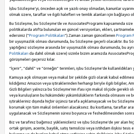
İşbu Sözleşme’yi, önceden açık ve yazılı onay olmadan, kanunlar uyarın
olmak üzere, taraflar ve ilgili halefleri ve temlik alanları için bağlayıc
Bu Sözleşme, bu Sözleşme’de ve AssociatesProgramı kapsamında size sunu
politikalarda atıfta bulunulan en güncel versiyonları, ekleri, şartnamele
edersiniz (“
Program Politikaları
”).Zaman zaman güncellenen
Program Po
bir uyuşmazlık olması durumunda, bu Sözleşme geçerli olacaktır. Bu Söz
yaptığınız sözleşme arasında bir uyuşmazlık olması durumunda, bu ayrı 
Politikaları
da dahil olmak üzere) sizinle bizim aramızda AssociatesProg
görüşmeleri geçersiz kılar.
“İçerir”, “dahil” ve “örneğin” terimleri, işbu Sözleşme’de kullanıldıkları
Kamuya açık olmayan veya makul bir şekilde gizli olarak kabul edilmesi g
kıldığımız Amazon veya iştiraklerinden herhangi biriyle ilgili bilgiler, A
Gizli Bilgileri yalnızca bu Sözleşme’nin ifası için makul ölçüde gerekli o
veya kuruluşların bu hükümdeki yükümlülüklerin farkında olmasını ve bunl
iştirakleriniz dışında hiçbir üçüncü tarafa açıklamayacak ve bu Sözleşme’
korumak için tüm makul önlemleri alacaksınız. Bu kısıtlama, taraflar aras
uygulanacak ve Sözleşmenin süresi boyunca ve feshedilmesinden sonraki
Biz ve tarafınız bağımsız yüklenicileriz ve işbu Sözleşme’de yer alan hiçbi
ortak girişim, acente, bayilik, satış temsilcisi veya istihdam ilişkisi te