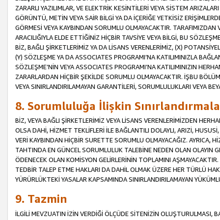
ZARARLI YAZILIMLAR, VE ELEKTRİK KESİNTİLERİ VEYA SİSTEM ARIZALARI
GÖRÜNTÜ, METİN VEYA SAİR BİLGİ YA DA İÇERİĞE YETKİSİZ ERİŞİMLERD
GÖRMESİ VEYA KAYBINDAN SORUMLU OLMAYACAKTIR. TARAFIMIZDAN VEY
ARACILIĞIYLA ELDE ETTİĞİNİZ HİÇBİR TAVSİYE VEYA BİLGİ, BU SÖZLE
BİZ, BAĞLI ŞİRKETLERİMİZ YA DA LİSANS VERENLERİMİZ, (X) POTANSİY
(Y) SÖZLEŞME YA DA ASSOCIATES PROGRAMI’NA KATILIMINIZLA BAĞLAN
SÖZLEŞME’NİN VEYA ASSOCIATES PROGRAMI’NA KATILIMINIZIN HERHA
ZARARLARDAN HİÇBİR ŞEKİLDE SORUMLU OLMAYACAKTIR. İŞBU BÖLÜM
VEYA SINIRLANDIRILAMAYAN GARANTİLERİ, SORUMLULUKLARI VEYA BEY
8. Sorumluluğa İlişkin Sınırlandırmala
BİZ, VEYA BAĞLI ŞİRKETLERİMİZ VEYA LİSANS VERENLERİMİZDEN HERHA
OLSA DAHİ, HİZMET TEKLİFLERİ İLE BAĞLANTILI DOLAYLI, ARIZİ, HUSUSİ
VERİ KAYBINDAN HİÇBİR SURETTE SORUMLU OLMAYACAĞIZ. AYRICA,
TAHTINDA EN GÜNCEL SORUMLULUK TALEBİNE NEDEN OLAN OLAYIN GER
ÖDENECEK OLAN KOMİSYON GELİRLERİNİN TOPLAMINI AŞMAYACAKTIR. İŞB
TEDBİR TALEP ETME HAKLARI DA DAHİL OLMAK ÜZERE HER TÜRLÜ HA
YÜRÜRLÜKTEKİ YASALAR KAPSAMINDA SINIRLANDIRILAMAYAN YÜKÜMLÜ
9. Tazmin
İLGİLİ MEVZUATIN İZİN VERDİĞİ ÖLÇÜDE SİTENİZİN OLUŞTURULMASI, B