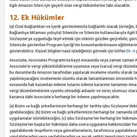
ilgili Amazon Sitesi için geçerli olan vergi hükümlerine tabi olacaktır.
12. Ek Hükümler
(a) Özel Bağlantıları ve İçerik gösteriminizle bağlantılı olarak (örneği
Bağlantıya tıklaması yoluyla) Sitenizle ve Sitenizin kullanıcılarıyla ilgili 
Sözleşme’ye uygunluğu teyit etmek için sitenizi gözden geçirebilir, görü
Sitenizde gösterilen Program İçeriği’nin konumlandırılmasını eğitimlerimi
gösterebiliriz. Kişisel bilgileri nasıl işlediğimizi görmek için lütfen
Ek-4
y
Associate, Associates Programı’na kayıt esnasında veya zaman zaman
Associate’ın vergi yükümlülüklerine uyumuna veya (varsa) vergi düzenlem
bu durumlarda Amazon tarafından yapılacak inceleme olumlu olarak t
yapılmayacağını; incelemenin olumlu olarak tamamlanması öncesinde he
esnasında hak kazanılan ödeme tutarını ödeme kararının tamamen Amazo
vergi düzenlemelerine uyumlu olmadığı anlaşılır ve süreç olumsuz olara
kazansa dahi Associate’a herhangi bir ödeme yapılmayacaktır.
(a) Bizim ve bağlı şirketlerimizin herhangi bir tarihte işbu Sözleşme’dek
girebileceğini, (b) bizim ve bağlı şirketlerimizin herhangi bir zamanda (
uygulamalar işletebileceğini, (c) işbu Sözleşme’nin herhangi bir hükmün
Sözleşme’nin başka bir hükmünü daha sonra uygulama hakkımızdan fera
yapılabilecek tespitlerin veya güncellemelerin, tarafımızca yapılabilece
yapılabileceğini veya verilebileceğini ve ancak yetkili temsilcimiz tarafı