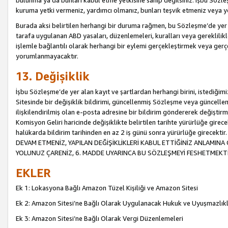
bulunma ya da bunları kabul etme yetkisine sahip değilsiniz. İşbu Sözleş
kuruma yetki vermeniz, yardımcı olmanız, bunları teşvik etmeniz veya yön
Burada aksi belirtilen herhangi bir duruma rağmen, bu Sözleşme’de yer a
tarafa uygulanan ABD yasaları, düzenlemeleri, kuralları veya gereklilikl
işlemle bağlantılı olarak herhangi bir eylemi gerçekleştirmek veya ge
yorumlanmayacaktır.
13. Değişiklik
İşbu Sözleşme’de yer alan kayıt ve şartlardan herhangi birini, istediğ
Sitesinde bir değişiklik bildirimi, güncellenmiş Sözleşme veya güncell
ilişkilendirilmiş olan e-posta adresine bir bildirim göndererek değiştir
Komisyon Geliri haricinde değişiklikte belirtilen tarihte yürürlüğe girec
halükarda bildirim tarihinden en az 2 iş günü sonra yürürlüğe gire
DEVAM ETMENİZ, YAPILAN DEĞİŞİKLİKLERİ KABUL ETTİĞİNİZ ANLAMINA 
YOLUNUZ ÇARENİZ, 6. MADDE UYARINCA BU SÖZLEŞMEYİ FESHETMEKTİ
EKLER
Ek 1: Lokasyona Bağlı Amazon Tüzel Kişiliği ve Amazon Sitesi
Ek 2: Amazon Sitesi’ne Bağlı Olarak Uygulanacak Hukuk ve Uyuşmazlık
Ek 3: Amazon Sitesi’ne Bağlı Olarak Vergi Düzenlemeleri