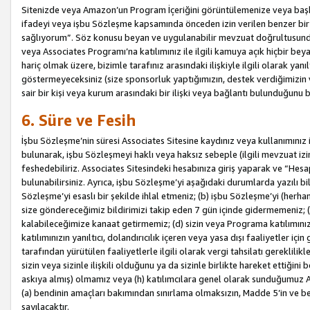
Sitenizde veya Amazon’un Program İçeriğini görüntülemenize veya başka b
ifadeyi veya işbu Sözleşme kapsamında önceden izin verilen benzer bir 
sağlıyorum”. Söz konusu beyan ve uygulanabilir mevzuat doğrultusunda 
veya Associates Programı’na katılımınız ile ilgili kamuya açık hiçbir be
hariç olmak üzere, bizimle tarafınız arasındaki ilişkiyle ilgili olarak ya
göstermeyeceksiniz (size sponsorluk yaptığımızın, destek verdiğimizin v
sair bir kişi veya kurum arasındaki bir ilişki veya bağlantı bulunduğunu
6. Süre ve Fesih
İşbu Sözleşme’nin süresi Associates Sitesine kaydınız veya kullanımınız i
bulunarak, işbu Sözleşmeyi haklı veya haksız sebeple (ilgili mevzuat 
feshedebiliriz. Associates Sitesindeki hesabınıza giriş yaparak ve “He
bulunabilirsiniz. Ayrıca, işbu Sözleşme’yi aşağıdaki durumlarda yazılı bi
Sözleşme’yi esaslı bir şekilde ihlal etmeniz; (b) işbu Sözleşme’yi (herhan
size göndereceğimiz bildirimizi takip eden 7 gün içinde gidermemeniz; 
kalabileceğimize kanaat getirmemiz; (d) sizin veya Programa katılımını
katılımınızın yanıltıcı, dolandırıcılık içeren veya yasa dışı faaliyetler i
tarafından yürütülen faaliyetlerle ilgili olarak vergi tahsilatı gerekli
sizin veya sizinle ilişkili olduğunu ya da sizinle birlikte hareket ettiği
askıya almış) olmamız veya (h) katılımcılara genel olarak sunduğumuz
(a) bendinin amaçları bakımından sınırlama olmaksızın, Madde 5’in ve be
sayılacaktır.