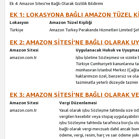
Ek 4: Amazon Sitesi’ne Bağlı Olarak Gizlilik Bildirimi
EK 1: LOKASYONA BAĞLI AMAZON TÜZEL Kİ
Lokasyon
Amazon Tüzel Kişiliği
Türkiye
Amazon Turkey Perakende Hizmetleri Limited Şir
EK 2: AMAZON SİTESİ'NE BAĞLI OLARAK 
Amazon Sitesi
Uygulanacak Hukuk ve Uyuşmazl
amazon.com.tr
İşbu İşletme Sözleşmesi ve sizinle b
Türkiye Cumhuriyeti kanunlarına ta
münhasıran İstanbul Merkez (Çağlaya
haklarımızın özel, benzersiz ve ol
tazminatla yeterli düzeyde tazmin
EK 3: AMAZON SİTESİ'NE BAĞLI OLARAK V
Amazon Sitesi
Vergi Düzenlemesi
amazon.com.tr
Yasal olarak işbu Sözleşme tahtında size ö
vergileri kesebilir veya stopaj uygulayabilir
işbu Sözleşme tahtında tarafınıza borçlu ol
bağlı olarak vergi mevzuatı dahil ancak bu
ödeme, vergi, resim, harç ve sair ödeme yü