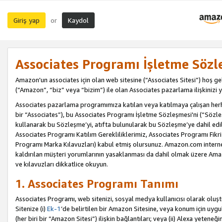
Giriş yap
Kaydol
or
Associates Programı İşletme Sözl
Amazon'un associates için olan web sitesine (“Associates Sitesi”) hoş ge
(“Amazon”, “biz” veya “bizim”) ile olan Associates pazarlama ilişkinizi y
Associates pazarlama programımıza katılan veya katılmaya çalışan herhan
bir “Associates”), bu Associates Programı İşletme Sözleşmesi'ni (“Sözl
kullanarak bu Sözleşme’yi, atıfta bulunularak bu Sözleşme’ye dahil edi
Associates Programı Katılım Gerekliliklerimiz, Associates Programı Fikri
Programı Marka Kılavuzları) kabul etmiş olursunuz. Amazon.com internet 
kaldırılan müşteri yorumlarının yasaklanması da dahil olmak üzere Amazo
ve kılavuzları dikkatlice okuyun.
1. Associates Programı Tanımı
Associates Programı, web sitenizi, sosyal medya kullanıcısı olarak oluştu
Sitenize (i)
Ek-1
’de belirtilen bir Amazon Sitesine, veya konum için uygula
(her biri bir “Amazon Sitesi”) ilişkin bağlantıları; veya (ii) Alexa yeteneğ