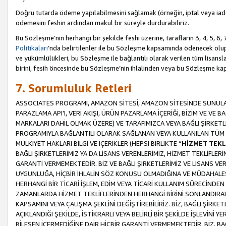
Doğru tutarda ödeme yapılabilmesini sağlamak (örneğin, iptal veya iad
ödemesini feshin ardından makul bir süreyle durdurabiliriz.
Bu Sözleşme’nin herhangi bir şekilde feshi üzerine, tarafların 3, 4, 5, 
Politikaları
’nda belirtilenler ile bu Sözleşme kapsamında ödenecek ol
ve yükümlülükleri, bu Sözleşme ile bağlantılı olarak verilen tüm lisansl
birini, fesih öncesinde bu Sözleşme’nin ihlalinden veya bu Sözleşme 
7. Sorumluluk Retleri
ASSOCIATES PROGRAMI, AMAZON SİTESİ, AMAZON SİTESİNDE SUNULAN
PARAZLAMA API’I, VERİ AKIŞI, ÜRÜN PAZARLAMA İÇERİĞİ, BİZİM VE VE 
MARKALARI DAHİL OLMAK ÜZERE) VE TARAFIMIZCA VEYA BAĞLI ŞİRKETL
PROGRAMIYLA BAĞLANTILI OLARAK SAĞLANAN VEYA KULLANILAN TÜM TE
MÜLKİYET HAKLARI BİLGİ VE İÇERİKLER (HEPSİ BİRLİKTE “
HİZMET TEKL
BAĞLI ŞİRKETLERİMİZ YA DA LİSANS VERENLERİMİZ, HİZMET TEKLİFLER
GARANTİ VERMEMEKTEDİR. BİZ VE BAĞLI ŞİRKETLERİMİZ VE LİSANS VEREN
UYGUNLUĞA, HİÇBİR İHLALİN SÖZ KONUSU OLMADIĞINA VE MÜDAHALESİ
HERHANGİ BİR TİCARİ İŞLEM, EDİM VEYA TİCARİ KULLANIM SÜRECİND
ZAMANLARDA HİZMET TEKLİFLERİNDEN HERHANGİ BİRİNİ SONLANDIRABİLİ
KAPSAMINI VEYA ÇALIŞMA ŞEKLİNİ DEĞİŞTİREBİLİRİZ. BİZ, BAĞLI ŞİRKE
AÇIKLANDIĞI ŞEKİLDE, İSTİKRARLI VEYA BELİRLİ BİR ŞEKİLDE İŞLEVİNİ
BİLEŞEN İÇERMEDİĞİNE DAİR HİÇBİR GARANTİ VERMEMEKTEDİR. BİZ, BAĞ