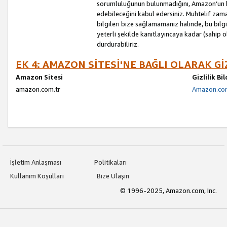
sorumluluğunun bulunmadığını, Amazon’un bu
edebileceğini kabul edersiniz. Muhtelif zama
bilgileri bize sağlamamanız halinde, bu bil
yeterli şekilde kanıtlayıncaya kadar (sahip
durdurabiliriz.
EK 4: AMAZON SİTESİ'NE BAĞLI OLARAK Gİ
Amazon Sitesi
Gizlilik Bi
amazon.com.tr
Amazon.com.
İşletim Anlaşması
Politikaları
Kullanım Koşulları
Bize Ulaşın
© 1996-2025, Amazon.com, Inc.