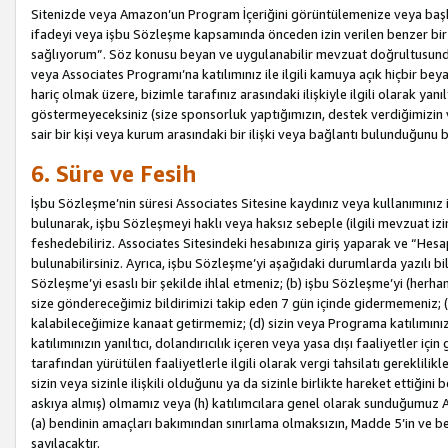
Sitenizde veya Amazon’un Program İçeriğini görüntülemenize veya başka b
ifadeyi veya işbu Sözleşme kapsamında önceden izin verilen benzer bir 
sağlıyorum”. Söz konusu beyan ve uygulanabilir mevzuat doğrultusunda 
veya Associates Programı’na katılımınız ile ilgili kamuya açık hiçbir be
hariç olmak üzere, bizimle tarafınız arasındaki ilişkiyle ilgili olarak ya
göstermeyeceksiniz (size sponsorluk yaptığımızın, destek verdiğimizin v
sair bir kişi veya kurum arasındaki bir ilişki veya bağlantı bulunduğunu
6. Süre ve Fesih
İşbu Sözleşme’nin süresi Associates Sitesine kaydınız veya kullanımınız i
bulunarak, işbu Sözleşmeyi haklı veya haksız sebeple (ilgili mevzuat 
feshedebiliriz. Associates Sitesindeki hesabınıza giriş yaparak ve “He
bulunabilirsiniz. Ayrıca, işbu Sözleşme’yi aşağıdaki durumlarda yazılı bi
Sözleşme’yi esaslı bir şekilde ihlal etmeniz; (b) işbu Sözleşme’yi (herhan
size göndereceğimiz bildirimizi takip eden 7 gün içinde gidermemeniz; 
kalabileceğimize kanaat getirmemiz; (d) sizin veya Programa katılımını
katılımınızın yanıltıcı, dolandırıcılık içeren veya yasa dışı faaliyetler i
tarafından yürütülen faaliyetlerle ilgili olarak vergi tahsilatı gerekli
sizin veya sizinle ilişkili olduğunu ya da sizinle birlikte hareket ettiği
askıya almış) olmamız veya (h) katılımcılara genel olarak sunduğumuz
(a) bendinin amaçları bakımından sınırlama olmaksızın, Madde 5’in ve be
sayılacaktır.