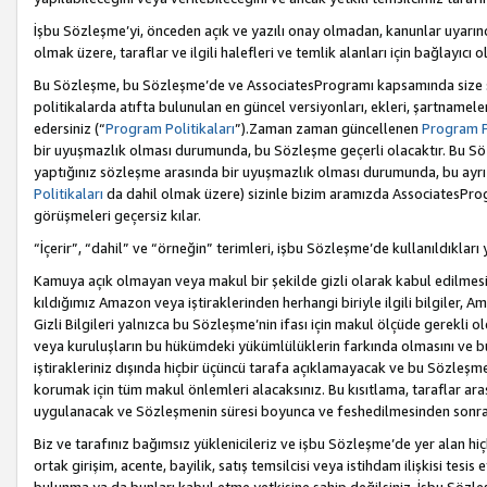
İşbu Sözleşme’yi, önceden açık ve yazılı onay olmadan, kanunlar uyarın
olmak üzere, taraflar ve ilgili halefleri ve temlik alanları için bağlayıc
Bu Sözleşme, bu Sözleşme’de ve AssociatesProgramı kapsamında size sunu
politikalarda atıfta bulunulan en güncel versiyonları, ekleri, şartnamele
edersiniz (“
Program Politikaları
”).Zaman zaman güncellenen
Program Po
bir uyuşmazlık olması durumunda, bu Sözleşme geçerli olacaktır. Bu Söz
yaptığınız sözleşme arasında bir uyuşmazlık olması durumunda, bu ayrı 
Politikaları
da dahil olmak üzere) sizinle bizim aramızda AssociatesProg
görüşmeleri geçersiz kılar.
“İçerir”, “dahil” ve “örneğin” terimleri, işbu Sözleşme’de kullanıldıkları
Kamuya açık olmayan veya makul bir şekilde gizli olarak kabul edilmesi g
kıldığımız Amazon veya iştiraklerinden herhangi biriyle ilgili bilgiler, A
Gizli Bilgileri yalnızca bu Sözleşme’nin ifası için makul ölçüde gerekli o
veya kuruluşların bu hükümdeki yükümlülüklerin farkında olmasını ve bunl
iştirakleriniz dışında hiçbir üçüncü tarafa açıklamayacak ve bu Sözleşme’
korumak için tüm makul önlemleri alacaksınız. Bu kısıtlama, taraflar aras
uygulanacak ve Sözleşmenin süresi boyunca ve feshedilmesinden sonraki
Biz ve tarafınız bağımsız yüklenicileriz ve işbu Sözleşme’de yer alan hiçbi
ortak girişim, acente, bayilik, satış temsilcisi veya istihdam ilişkisi te