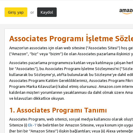
Giriş yap
Kaydol
or
Associates Programı İşletme Sözl
Amazon'un associates için olan web sitesine (“Associates Sitesi”) hoş ge
(“Amazon”, “biz” veya “bizim”) ile olan Associates pazarlama ilişkinizi y
Associates pazarlama programımıza katılan veya katılmaya çalışan herhan
bir “Associates”), bu Associates Programı İşletme Sözleşmesi'ni (“Sözl
kullanarak bu Sözleşme’yi, atıfta bulunularak bu Sözleşme’ye dahil edi
Associates Programı Katılım Gerekliliklerimiz, Associates Programı Fikri
Programı Marka Kılavuzları) kabul etmiş olursunuz. Amazon.com internet 
kaldırılan müşteri yorumlarının yasaklanması da dahil olmak üzere Amazo
ve kılavuzları dikkatlice okuyun.
1. Associates Programı Tanımı
Associates Programı, web sitenizi, sosyal medya kullanıcısı olarak oluştu
Sitenize (i)
Ek-1
’de belirtilen bir Amazon Sitesine, veya konum için uygula
(her biri bir “Amazon Sitesi”) ilişkin bağlantıları; veya (ii) Alexa yeteneğ