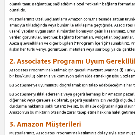
olanak tanır. Bağlantılar, sağladığımız özel “etiketli” bağlantı formatl
olmalıdır.
Müşterilerimiz Özel Bağlantılar’a Amazon.com.tr sitesinde satılan ürün
amacıyla tıkladığında veya bunlar ile etkileşime geçtiğinde, Associates Pro
üzere) yapılan uygun satın alımlardan komisyon geliri kazanırsınız. Ürün
veriler, görüntüler, metinler, bağlantı formatları, widgetlar, bağlantıla
Alexa işlevsellikleri ve diğer bilgileri (”
Program İçeriği
”) sunabiliriz. 
ilişkin her türlü veriyi, görüntüleri, metinleri veya sair bilgi ya da içeri
2. Associates Programı Uyum Gereklili
Associates Programı’na katılmak için geçerli mevzuat uyarınca
(i)
Türkiy
bir kişi/kuruluş olmanız ve komisyon geliri elde etmek için işbu Sözle
Bu Sözleşme’ye uyumunuzu doğrulamak için talep edebileceğimiz her tü
Bu Sözleşme’yi ihlal ederseniz veya geçerli herhangi bir Amazon pazarl
diğer hak veya çarelere ek olarak, geçerli yasaların izin verdiği ölçüd
durdurma hakkımızı saklı tutarız (ve siz, bu ihlalle doğrudan ilgili ols
Amazon'un bu miktarın ötesinde zarar talep etme hakkına halel getirmek
3. Amazon Müşterileri
Müşterilerimiz, Associates Programı’na katılımınız dolayısıyla sizin müşt