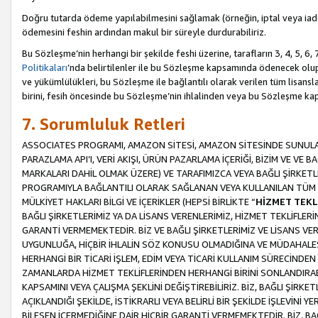
Doğru tutarda ödeme yapılabilmesini sağlamak (örneğin, iptal veya iad
ödemesini feshin ardından makul bir süreyle durdurabiliriz.
Bu Sözleşme’nin herhangi bir şekilde feshi üzerine, tarafların 3, 4, 5, 
Politikaları
’nda belirtilenler ile bu Sözleşme kapsamında ödenecek ol
ve yükümlülükleri, bu Sözleşme ile bağlantılı olarak verilen tüm lisansl
birini, fesih öncesinde bu Sözleşme’nin ihlalinden veya bu Sözleşme 
7. Sorumluluk Retleri
ASSOCIATES PROGRAMI, AMAZON SİTESİ, AMAZON SİTESİNDE SUNULAN
PARAZLAMA API’I, VERİ AKIŞI, ÜRÜN PAZARLAMA İÇERİĞİ, BİZİM VE VE 
MARKALARI DAHİL OLMAK ÜZERE) VE TARAFIMIZCA VEYA BAĞLI ŞİRKETL
PROGRAMIYLA BAĞLANTILI OLARAK SAĞLANAN VEYA KULLANILAN TÜM TE
MÜLKİYET HAKLARI BİLGİ VE İÇERİKLER (HEPSİ BİRLİKTE “
HİZMET TEKL
BAĞLI ŞİRKETLERİMİZ YA DA LİSANS VERENLERİMİZ, HİZMET TEKLİFLER
GARANTİ VERMEMEKTEDİR. BİZ VE BAĞLI ŞİRKETLERİMİZ VE LİSANS VEREN
UYGUNLUĞA, HİÇBİR İHLALİN SÖZ KONUSU OLMADIĞINA VE MÜDAHALESİ
HERHANGİ BİR TİCARİ İŞLEM, EDİM VEYA TİCARİ KULLANIM SÜRECİND
ZAMANLARDA HİZMET TEKLİFLERİNDEN HERHANGİ BİRİNİ SONLANDIRABİLİ
KAPSAMINI VEYA ÇALIŞMA ŞEKLİNİ DEĞİŞTİREBİLİRİZ. BİZ, BAĞLI ŞİRKE
AÇIKLANDIĞI ŞEKİLDE, İSTİKRARLI VEYA BELİRLİ BİR ŞEKİLDE İŞLEVİNİ
BİLEŞEN İÇERMEDİĞİNE DAİR HİÇBİR GARANTİ VERMEMEKTEDİR. BİZ, BAĞ