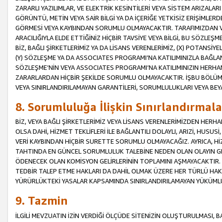
ZARARLI YAZILIMLAR, VE ELEKTRİK KESİNTİLERİ VEYA SİSTEM ARIZALARI
GÖRÜNTÜ, METİN VEYA SAİR BİLGİ YA DA İÇERİĞE YETKİSİZ ERİŞİMLERD
GÖRMESİ VEYA KAYBINDAN SORUMLU OLMAYACAKTIR. TARAFIMIZDAN VEY
ARACILIĞIYLA ELDE ETTİĞİNİZ HİÇBİR TAVSİYE VEYA BİLGİ, BU SÖZLE
BİZ, BAĞLI ŞİRKETLERİMİZ YA DA LİSANS VERENLERİMİZ, (X) POTANSİY
(Y) SÖZLEŞME YA DA ASSOCIATES PROGRAMI’NA KATILIMINIZLA BAĞLAN
SÖZLEŞME’NİN VEYA ASSOCIATES PROGRAMI’NA KATILIMINIZIN HERHA
ZARARLARDAN HİÇBİR ŞEKİLDE SORUMLU OLMAYACAKTIR. İŞBU BÖLÜM
VEYA SINIRLANDIRILAMAYAN GARANTİLERİ, SORUMLULUKLARI VEYA BEY
8. Sorumluluğa İlişkin Sınırlandırmala
BİZ, VEYA BAĞLI ŞİRKETLERİMİZ VEYA LİSANS VERENLERİMİZDEN HERHA
OLSA DAHİ, HİZMET TEKLİFLERİ İLE BAĞLANTILI DOLAYLI, ARIZİ, HUSUSİ
VERİ KAYBINDAN HİÇBİR SURETTE SORUMLU OLMAYACAĞIZ. AYRICA,
TAHTINDA EN GÜNCEL SORUMLULUK TALEBİNE NEDEN OLAN OLAYIN GER
ÖDENECEK OLAN KOMİSYON GELİRLERİNİN TOPLAMINI AŞMAYACAKTIR. İŞB
TEDBİR TALEP ETME HAKLARI DA DAHİL OLMAK ÜZERE HER TÜRLÜ HA
YÜRÜRLÜKTEKİ YASALAR KAPSAMINDA SINIRLANDIRILAMAYAN YÜKÜMLÜ
9. Tazmin
İLGİLİ MEVZUATIN İZİN VERDİĞİ ÖLÇÜDE SİTENİZİN OLUŞTURULMASI, B