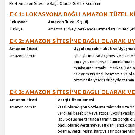
Ek 4: Amazon Sitesi’ne Bağlı Olarak Gizlilik Bildirimi
EK 1: LOKASYONA BAĞLI AMAZON TÜZEL Kİ
Lokasyon
Amazon Tüzel Kişiliği
Türkiye
Amazon Turkey Perakende Hizmetleri Limited Şir
EK 2: AMAZON SİTESİ'NE BAĞLI OLARAK 
Amazon Sitesi
Uygulanacak Hukuk ve Uyuşmazl
amazon.com.tr
İşbu İşletme Sözleşmesi ve sizinle b
Türkiye Cumhuriyeti kanunlarına ta
münhasıran İstanbul Merkez (Çağlaya
haklarımızın özel, benzersiz ve ol
tazminatla yeterli düzeyde tazmin
EK 3: AMAZON SİTESİ'NE BAĞLI OLARAK V
Amazon Sitesi
Vergi Düzenlemesi
amazon.com.tr
Yasal olarak işbu Sözleşme tahtında size ö
vergileri kesebilir veya stopaj uygulayabilir
işbu Sözleşme tahtında tarafınıza borçlu ol
bağlı olarak vergi mevzuatı dahil ancak bu
ödeme, vergi, resim, harç ve sair ödeme yü