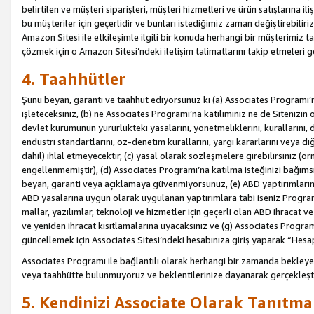
belirtilen ve müşteri siparişleri, müşteri hizmetleri ve ürün satışlarına il
bu müşteriler için geçerlidir ve bunları istediğimiz zaman değiştirebili
Amazon Sitesi ile etkileşimle ilgili bir konuda herhangi bir müşterimiz ta
çözmek için o Amazon Sitesi’ndeki iletişim talimatlarını takip etmeleri ge
4. Taahhütler
Şunu beyan, garanti ve taahhüt ediyorsunuz ki (a) Associates Programı’
işleteceksiniz, (b) ne Associates Programı’na katılımınız ne de Sitenizin 
devlet kurumunun yürürlükteki yasalarını, yönetmeliklerini, kurallarını, dü
endüstri standartlarını, öz-denetim kurallarını, yargı kararlarını veya diğ
dahil) ihlal etmeyecektir, (c) yasal olarak sözleşmelere girebilirsiniz (
engellenmemiştir), (d) Associates Programı’na katılma isteğinizi bağıms
beyan, garanti veya açıklamaya güvenmiyorsunuz, (e) ABD yaptırımlarına
ABD yasalarına uygun olarak uygulanan yaptırımlara tabi iseniz Progra
mallar, yazılımlar, teknoloji ve hizmetler için geçerli olan ABD ihracat 
ve yeniden ihracat kısıtlamalarına uyacaksınız ve (g) Associates Programı i
güncellemek için Associates Sitesi’ndeki hesabınıza giriş yaparak “Hesap 
Associates Programı ile bağlantılı olarak herhangi bir zamanda bekleye
veya taahhütte bulunmuyoruz ve beklentilerinize dayanarak gerçekleşt
5. Kendinizi Associate Olarak Tanıtma