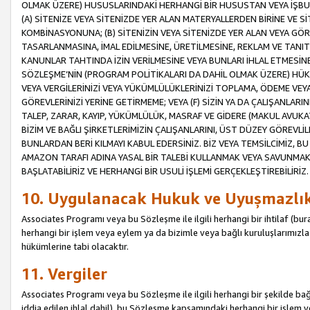
OLMAK ÜZERE) HUSUSLARINDAKİ HERHANGİ BİR HUSUSTAN VEYA İŞBU
(A) SİTENİZE VEYA SİTENİZDE YER ALAN MATERYALLERDEN BİRİNE VE S
KOMBİNASYONUNA; (B) SİTENİZİN VEYA SİTENİZDE YER ALAN VEYA GÖR
TASARLANMASINA, İMAL EDİLMESİNE, ÜRETİLMESİNE, REKLAM VE TANIT
KANUNLAR TAHTINDA İZİN VERİLMESİNE VEYA BUNLARI İHLAL ETMESİNE 
SÖZLEŞME’NİN (PROGRAM POLİTİKALARI DA DAHİL OLMAK ÜZERE) HÜKÜ
VEYA VERGİLERİNİZİ VEYA YÜKÜMLÜLÜKLERİNİZİ TOPLAMA, ÖDEME VEY
GÖREVLERİNİZİ YERİNE GETİRMEME; VEYA (F) SİZİN YA DA ÇALIŞANLARINI
TALEP, ZARAR, KAYIP, YÜKÜMLÜLÜK, MASRAF VE GİDERE (MAKUL AVUKATLI
BİZİM VE BAĞLI ŞİRKETLERİMİZİN ÇALIŞANLARINI, ÜST DÜZEY GÖREVLİL
BUNLARDAN BERİ KILMAYI KABUL EDERSİNİZ. BİZ VEYA TEMSİLCİMİZ, 
AMAZON TARAFI ADINA YASAL BİR TALEBİ KULLANMAK VEYA SAVUNMAK 
BAŞLATABİLİRİZ VE HERHANGİ BİR USULİ İŞLEMİ GERÇEKLEŞTİREBİLİRİZ.
10. Uygulanacak Hukuk ve Uyuşmazlı
Associates Programı veya bu Sözleşme ile ilgili herhangi bir ihtilaf (bura
herhangi bir işlem veya eylem ya da bizimle veya bağlı kuruluşlarımızla 
hükümlerine tabi olacaktır.
11. Vergiler
Associates Programı veya bu Sözleşme ile ilgili herhangi bir şekilde bağla
iddia edilen ihlal dahil), bu Sözleşme kapsamındaki herhangi bir işlem v