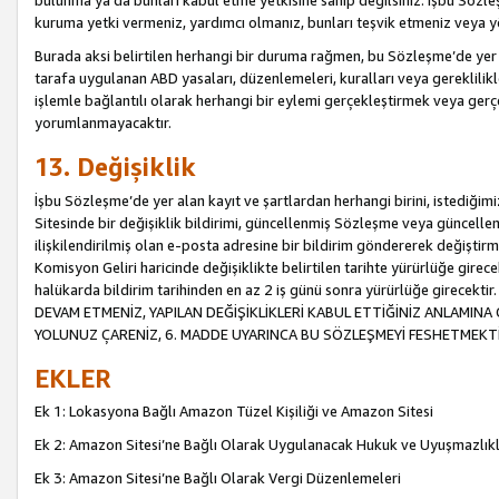
bulunma ya da bunları kabul etme yetkisine sahip değilsiniz. İşbu Sözleş
kuruma yetki vermeniz, yardımcı olmanız, bunları teşvik etmeniz veya yön
Burada aksi belirtilen herhangi bir duruma rağmen, bu Sözleşme’de yer a
tarafa uygulanan ABD yasaları, düzenlemeleri, kuralları veya gereklilikl
işlemle bağlantılı olarak herhangi bir eylemi gerçekleştirmek veya ge
yorumlanmayacaktır.
13. Değişiklik
İşbu Sözleşme’de yer alan kayıt ve şartlardan herhangi birini, istediğ
Sitesinde bir değişiklik bildirimi, güncellenmiş Sözleşme veya güncell
ilişkilendirilmiş olan e-posta adresine bir bildirim göndererek değiştir
Komisyon Geliri haricinde değişiklikte belirtilen tarihte yürürlüğe girec
halükarda bildirim tarihinden en az 2 iş günü sonra yürürlüğe gire
DEVAM ETMENİZ, YAPILAN DEĞİŞİKLİKLERİ KABUL ETTİĞİNİZ ANLAMINA 
YOLUNUZ ÇARENİZ, 6. MADDE UYARINCA BU SÖZLEŞMEYİ FESHETMEKTİ
EKLER
Ek 1: Lokasyona Bağlı Amazon Tüzel Kişiliği ve Amazon Sitesi
Ek 2: Amazon Sitesi’ne Bağlı Olarak Uygulanacak Hukuk ve Uyuşmazlık
Ek 3: Amazon Sitesi’ne Bağlı Olarak Vergi Düzenlemeleri