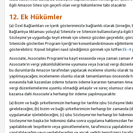
ilgili Amazon Sitesi için geçerli olan vergi hükümlerine tabi olacaktır.
12. Ek Hükümler
(a) Özel Bağlantıları ve İçerik gösteriminizle bağlantılı olarak (örneği
Bağlantıya tıklaması yoluyla) Sitenizle ve Sitenizin kullanıcılarıyla ilgili 
Sözleşme’ye uygunluğu teyit etmek için sitenizi gözden geçirebilir, görü
Sitenizde gösterilen Program İçeriği’nin konumlandırılmasını eğitimlerimi
gösterebiliriz. Kişisel bilgileri nasıl işlediğimizi görmek için lütfen
Ek-4
y
Associate, Associates Programı’na kayıt esnasında veya zaman zaman
Associate’ın vergi yükümlülüklerine uyumuna veya (varsa) vergi düzenlem
bu durumlarda Amazon tarafından yapılacak inceleme olumlu olarak t
yapılmayacağını; incelemenin olumlu olarak tamamlanması öncesinde he
esnasında hak kazanılan ödeme tutarını ödeme kararının tamamen Amazo
vergi düzenlemelerine uyumlu olmadığı anlaşılır ve süreç olumsuz olara
kazansa dahi Associate’a herhangi bir ödeme yapılmayacaktır.
(a) Bizim ve bağlı şirketlerimizin herhangi bir tarihte işbu Sözleşme’dek
girebileceğini, (b) bizim ve bağlı şirketlerimizin herhangi bir zamanda (
uygulamalar işletebileceğini, (c) işbu Sözleşme’nin herhangi bir hükmün
Sözleşme’nin başka bir hükmünü daha sonra uygulama hakkımızdan fera
yapılabilecek tespitlerin veya güncellemelerin, tarafımızca yapılabilece
yapılabileceğini veya verilebileceğini ve ancak yetkili temsilcimiz tarafı