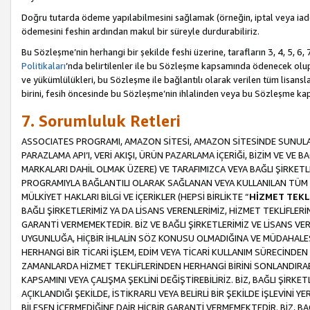
Doğru tutarda ödeme yapılabilmesini sağlamak (örneğin, iptal veya iad
ödemesini feshin ardından makul bir süreyle durdurabiliriz.
Bu Sözleşme’nin herhangi bir şekilde feshi üzerine, tarafların 3, 4, 5, 
Politikaları
’nda belirtilenler ile bu Sözleşme kapsamında ödenecek ol
ve yükümlülükleri, bu Sözleşme ile bağlantılı olarak verilen tüm lisansl
birini, fesih öncesinde bu Sözleşme’nin ihlalinden veya bu Sözleşme 
7. Sorumluluk Retleri
ASSOCIATES PROGRAMI, AMAZON SİTESİ, AMAZON SİTESİNDE SUNULAN
PARAZLAMA API’I, VERİ AKIŞI, ÜRÜN PAZARLAMA İÇERİĞİ, BİZİM VE VE 
MARKALARI DAHİL OLMAK ÜZERE) VE TARAFIMIZCA VEYA BAĞLI ŞİRKETL
PROGRAMIYLA BAĞLANTILI OLARAK SAĞLANAN VEYA KULLANILAN TÜM TE
MÜLKİYET HAKLARI BİLGİ VE İÇERİKLER (HEPSİ BİRLİKTE “
HİZMET TEKL
BAĞLI ŞİRKETLERİMİZ YA DA LİSANS VERENLERİMİZ, HİZMET TEKLİFLER
GARANTİ VERMEMEKTEDİR. BİZ VE BAĞLI ŞİRKETLERİMİZ VE LİSANS VEREN
UYGUNLUĞA, HİÇBİR İHLALİN SÖZ KONUSU OLMADIĞINA VE MÜDAHALESİ
HERHANGİ BİR TİCARİ İŞLEM, EDİM VEYA TİCARİ KULLANIM SÜRECİND
ZAMANLARDA HİZMET TEKLİFLERİNDEN HERHANGİ BİRİNİ SONLANDIRABİLİ
KAPSAMINI VEYA ÇALIŞMA ŞEKLİNİ DEĞİŞTİREBİLİRİZ. BİZ, BAĞLI ŞİRKE
AÇIKLANDIĞI ŞEKİLDE, İSTİKRARLI VEYA BELİRLİ BİR ŞEKİLDE İŞLEVİNİ
BİLEŞEN İÇERMEDİĞİNE DAİR HİÇBİR GARANTİ VERMEMEKTEDİR. BİZ, BAĞ