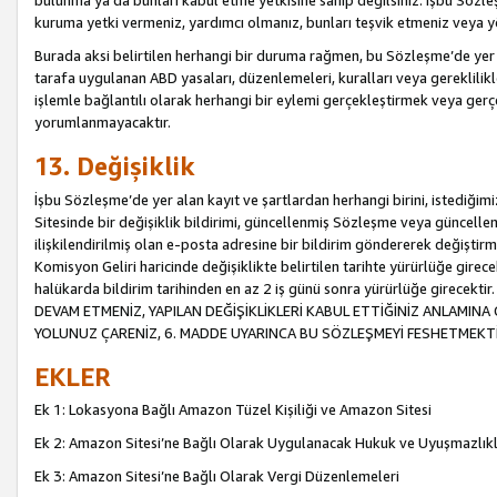
bulunma ya da bunları kabul etme yetkisine sahip değilsiniz. İşbu Sözleş
kuruma yetki vermeniz, yardımcı olmanız, bunları teşvik etmeniz veya yön
Burada aksi belirtilen herhangi bir duruma rağmen, bu Sözleşme’de yer a
tarafa uygulanan ABD yasaları, düzenlemeleri, kuralları veya gereklilikl
işlemle bağlantılı olarak herhangi bir eylemi gerçekleştirmek veya ge
yorumlanmayacaktır.
13. Değişiklik
İşbu Sözleşme’de yer alan kayıt ve şartlardan herhangi birini, istediğ
Sitesinde bir değişiklik bildirimi, güncellenmiş Sözleşme veya güncell
ilişkilendirilmiş olan e-posta adresine bir bildirim göndererek değiştir
Komisyon Geliri haricinde değişiklikte belirtilen tarihte yürürlüğe girec
halükarda bildirim tarihinden en az 2 iş günü sonra yürürlüğe gire
DEVAM ETMENİZ, YAPILAN DEĞİŞİKLİKLERİ KABUL ETTİĞİNİZ ANLAMINA 
YOLUNUZ ÇARENİZ, 6. MADDE UYARINCA BU SÖZLEŞMEYİ FESHETMEKTİ
EKLER
Ek 1: Lokasyona Bağlı Amazon Tüzel Kişiliği ve Amazon Sitesi
Ek 2: Amazon Sitesi’ne Bağlı Olarak Uygulanacak Hukuk ve Uyuşmazlık
Ek 3: Amazon Sitesi’ne Bağlı Olarak Vergi Düzenlemeleri