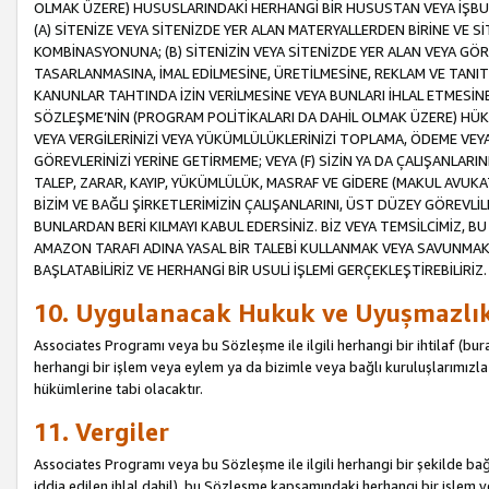
OLMAK ÜZERE) HUSUSLARINDAKİ HERHANGİ BİR HUSUSTAN VEYA İŞBU
(A) SİTENİZE VEYA SİTENİZDE YER ALAN MATERYALLERDEN BİRİNE VE S
KOMBİNASYONUNA; (B) SİTENİZİN VEYA SİTENİZDE YER ALAN VEYA GÖR
TASARLANMASINA, İMAL EDİLMESİNE, ÜRETİLMESİNE, REKLAM VE TANIT
KANUNLAR TAHTINDA İZİN VERİLMESİNE VEYA BUNLARI İHLAL ETMESİNE 
SÖZLEŞME’NİN (PROGRAM POLİTİKALARI DA DAHİL OLMAK ÜZERE) HÜKÜ
VEYA VERGİLERİNİZİ VEYA YÜKÜMLÜLÜKLERİNİZİ TOPLAMA, ÖDEME VEY
GÖREVLERİNİZİ YERİNE GETİRMEME; VEYA (F) SİZİN YA DA ÇALIŞANLARINI
TALEP, ZARAR, KAYIP, YÜKÜMLÜLÜK, MASRAF VE GİDERE (MAKUL AVUKATLI
BİZİM VE BAĞLI ŞİRKETLERİMİZİN ÇALIŞANLARINI, ÜST DÜZEY GÖREVLİL
BUNLARDAN BERİ KILMAYI KABUL EDERSİNİZ. BİZ VEYA TEMSİLCİMİZ, 
AMAZON TARAFI ADINA YASAL BİR TALEBİ KULLANMAK VEYA SAVUNMAK 
BAŞLATABİLİRİZ VE HERHANGİ BİR USULİ İŞLEMİ GERÇEKLEŞTİREBİLİRİZ.
10. Uygulanacak Hukuk ve Uyuşmazlı
Associates Programı veya bu Sözleşme ile ilgili herhangi bir ihtilaf (bura
herhangi bir işlem veya eylem ya da bizimle veya bağlı kuruluşlarımızla 
hükümlerine tabi olacaktır.
11. Vergiler
Associates Programı veya bu Sözleşme ile ilgili herhangi bir şekilde bağla
iddia edilen ihlal dahil), bu Sözleşme kapsamındaki herhangi bir işlem v