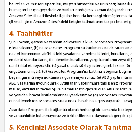
belirtilen ve müşteri siparişleri, müşteri hizmetleri ve ürün satışlarına il
bu müşteriler için geçerlidir ve bunları istediğimiz zaman değiştirebili
Amazon Sitesi ile etkileşimle ilgili bir konuda herhangi bir müşterimiz ta
çözmek için o Amazon Sitesi’ndeki iletişim talimatlarını takip etmeleri ge
4. Taahhütler
Şunu beyan, garanti ve taahhüt ediyorsunuz ki (a) Associates Programı’
işleteceksiniz, (b) ne Associates Programı’na katılımınız ne de Sitenizin 
devlet kurumunun yürürlükteki yasalarını, yönetmeliklerini, kurallarını, dü
endüstri standartlarını, öz-denetim kurallarını, yargı kararlarını veya diğ
dahil) ihlal etmeyecektir, (c) yasal olarak sözleşmelere girebilirsiniz (
engellenmemiştir), (d) Associates Programı’na katılma isteğinizi bağıms
beyan, garanti veya açıklamaya güvenmiyorsunuz, (e) ABD yaptırımlarına
ABD yasalarına uygun olarak uygulanan yaptırımlara tabi iseniz Progra
mallar, yazılımlar, teknoloji ve hizmetler için geçerli olan ABD ihracat 
ve yeniden ihracat kısıtlamalarına uyacaksınız ve (g) Associates Programı i
güncellemek için Associates Sitesi’ndeki hesabınıza giriş yaparak “Hesap 
Associates Programı ile bağlantılı olarak herhangi bir zamanda bekleye
veya taahhütte bulunmuyoruz ve beklentilerinize dayanarak gerçekleşt
5. Kendinizi Associate Olarak Tanıtma