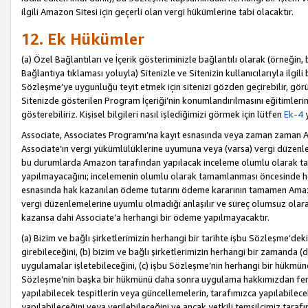
ilgili Amazon Sitesi için geçerli olan vergi hükümlerine tabi olacaktır.
12. Ek Hükümler
(a) Özel Bağlantıları ve İçerik gösteriminizle bağlantılı olarak (örneği
Bağlantıya tıklaması yoluyla) Sitenizle ve Sitenizin kullanıcılarıyla ilgili 
Sözleşme’ye uygunluğu teyit etmek için sitenizi gözden geçirebilir, görü
Sitenizde gösterilen Program İçeriği’nin konumlandırılmasını eğitimlerimi
gösterebiliriz. Kişisel bilgileri nasıl işlediğimizi görmek için lütfen
Ek-4
y
Associate, Associates Programı’na kayıt esnasında veya zaman zaman
Associate’ın vergi yükümlülüklerine uyumuna veya (varsa) vergi düzenlem
bu durumlarda Amazon tarafından yapılacak inceleme olumlu olarak t
yapılmayacağını; incelemenin olumlu olarak tamamlanması öncesinde he
esnasında hak kazanılan ödeme tutarını ödeme kararının tamamen Amazo
vergi düzenlemelerine uyumlu olmadığı anlaşılır ve süreç olumsuz olara
kazansa dahi Associate’a herhangi bir ödeme yapılmayacaktır.
(a) Bizim ve bağlı şirketlerimizin herhangi bir tarihte işbu Sözleşme’dek
girebileceğini, (b) bizim ve bağlı şirketlerimizin herhangi bir zamanda (
uygulamalar işletebileceğini, (c) işbu Sözleşme’nin herhangi bir hükmün
Sözleşme’nin başka bir hükmünü daha sonra uygulama hakkımızdan fera
yapılabilecek tespitlerin veya güncellemelerin, tarafımızca yapılabilece
yapılabileceğini veya verilebileceğini ve ancak yetkili temsilcimiz tarafı