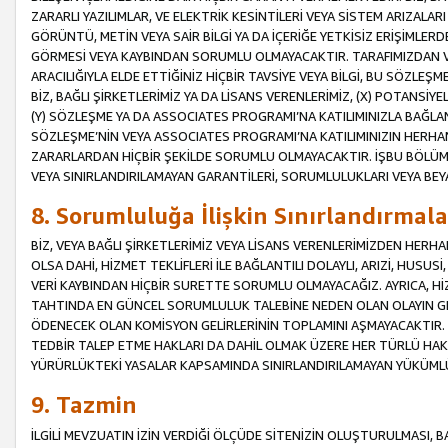
ZARARLI YAZILIMLAR, VE ELEKTRİK KESİNTİLERİ VEYA SİSTEM ARIZALARI
GÖRÜNTÜ, METİN VEYA SAİR BİLGİ YA DA İÇERİĞE YETKİSİZ ERİŞİMLERD
GÖRMESİ VEYA KAYBINDAN SORUMLU OLMAYACAKTIR. TARAFIMIZDAN VEY
ARACILIĞIYLA ELDE ETTİĞİNİZ HİÇBİR TAVSİYE VEYA BİLGİ, BU SÖZLE
BİZ, BAĞLI ŞİRKETLERİMİZ YA DA LİSANS VERENLERİMİZ, (X) POTANSİY
(Y) SÖZLEŞME YA DA ASSOCIATES PROGRAMI’NA KATILIMINIZLA BAĞLAN
SÖZLEŞME’NİN VEYA ASSOCIATES PROGRAMI’NA KATILIMINIZIN HERHA
ZARARLARDAN HİÇBİR ŞEKİLDE SORUMLU OLMAYACAKTIR. İŞBU BÖLÜM
VEYA SINIRLANDIRILAMAYAN GARANTİLERİ, SORUMLULUKLARI VEYA BEY
8. Sorumluluğa İlişkin Sınırlandırmala
BİZ, VEYA BAĞLI ŞİRKETLERİMİZ VEYA LİSANS VERENLERİMİZDEN HERHA
OLSA DAHİ, HİZMET TEKLİFLERİ İLE BAĞLANTILI DOLAYLI, ARIZİ, HUSUSİ
VERİ KAYBINDAN HİÇBİR SURETTE SORUMLU OLMAYACAĞIZ. AYRICA,
TAHTINDA EN GÜNCEL SORUMLULUK TALEBİNE NEDEN OLAN OLAYIN GER
ÖDENECEK OLAN KOMİSYON GELİRLERİNİN TOPLAMINI AŞMAYACAKTIR. İŞB
TEDBİR TALEP ETME HAKLARI DA DAHİL OLMAK ÜZERE HER TÜRLÜ HA
YÜRÜRLÜKTEKİ YASALAR KAPSAMINDA SINIRLANDIRILAMAYAN YÜKÜMLÜ
9. Tazmin
İLGİLİ MEVZUATIN İZİN VERDİĞİ ÖLÇÜDE SİTENİZİN OLUŞTURULMASI, B