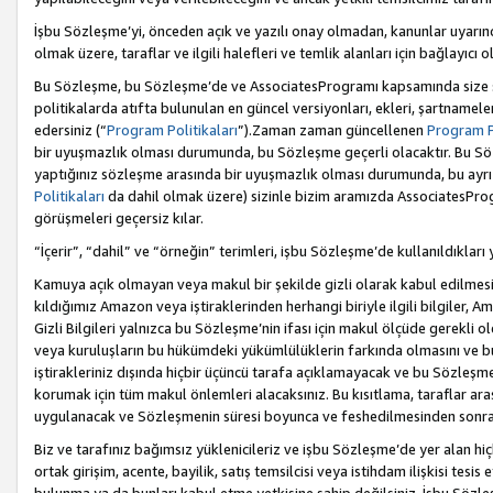
İşbu Sözleşme’yi, önceden açık ve yazılı onay olmadan, kanunlar uyarın
olmak üzere, taraflar ve ilgili halefleri ve temlik alanları için bağlayıc
Bu Sözleşme, bu Sözleşme’de ve AssociatesProgramı kapsamında size sunu
politikalarda atıfta bulunulan en güncel versiyonları, ekleri, şartnamele
edersiniz (“
Program Politikaları
”).Zaman zaman güncellenen
Program Po
bir uyuşmazlık olması durumunda, bu Sözleşme geçerli olacaktır. Bu Söz
yaptığınız sözleşme arasında bir uyuşmazlık olması durumunda, bu ayrı 
Politikaları
da dahil olmak üzere) sizinle bizim aramızda AssociatesProg
görüşmeleri geçersiz kılar.
“İçerir”, “dahil” ve “örneğin” terimleri, işbu Sözleşme’de kullanıldıkları
Kamuya açık olmayan veya makul bir şekilde gizli olarak kabul edilmesi g
kıldığımız Amazon veya iştiraklerinden herhangi biriyle ilgili bilgiler, A
Gizli Bilgileri yalnızca bu Sözleşme’nin ifası için makul ölçüde gerekli o
veya kuruluşların bu hükümdeki yükümlülüklerin farkında olmasını ve bunl
iştirakleriniz dışında hiçbir üçüncü tarafa açıklamayacak ve bu Sözleşme’
korumak için tüm makul önlemleri alacaksınız. Bu kısıtlama, taraflar aras
uygulanacak ve Sözleşmenin süresi boyunca ve feshedilmesinden sonraki
Biz ve tarafınız bağımsız yüklenicileriz ve işbu Sözleşme’de yer alan hiçbi
ortak girişim, acente, bayilik, satış temsilcisi veya istihdam ilişkisi te