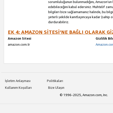
sorumluluğunun bulunmadığını, Amazon’un bu
edebileceğini kabul edersiniz. Muhtelif zama
bilgileri bize sağlamamanız halinde, bu bil
yeterli şekilde kanıtlayıncaya kadar (sahip
durdurabiliriz.
EK 4: AMAZON SİTESİ'NE BAĞLI OLARAK Gİ
Amazon Sitesi
Gizlilik Bi
amazon.com.tr
Amazon.com.
İşletim Anlaşması
Politikaları
Kullanım Koşulları
Bize Ulaşın
© 1996-2025, Amazon.com, Inc.