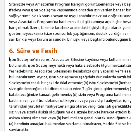
Sitenizde veya Amazon’un Program İçeriğini görüntülemenize veya başka b
ifadeyi veya işbu Sözleşme kapsamında önceden izin verilen benzer bir 
sağlıyorum”. Söz konusu beyan ve uygulanabilir mevzuat doğrultusunda 
veya Associates Programı’na katılımınız ile ilgili kamuya açık hiçbir be
hariç olmak üzere, bizimle tarafınız arasındaki ilişkiyle ilgili olarak ya
göstermeyeceksiniz (size sponsorluk yaptığımızın, destek verdiğimizin v
sair bir kişi veya kurum arasındaki bir ilişki veya bağlantı bulunduğunu
6. Süre ve Fesih
İşbu Sözleşme’nin süresi Associates Sitesine kaydınız veya kullanımınız i
bulunarak, işbu Sözleşmeyi haklı veya haksız sebeple (ilgili mevzuat 
feshedebiliriz. Associates Sitesindeki hesabınıza giriş yaparak ve “He
bulunabilirsiniz. Ayrıca, işbu Sözleşme’yi aşağıdaki durumlarda yazılı bi
Sözleşme’yi esaslı bir şekilde ihlal etmeniz; (b) işbu Sözleşme’yi (herhan
size göndereceğimiz bildirimizi takip eden 7 gün içinde gidermemeniz; 
kalabileceğimize kanaat getirmemiz; (d) sizin veya Programa katılımını
katılımınızın yanıltıcı, dolandırıcılık içeren veya yasa dışı faaliyetler i
tarafından yürütülen faaliyetlerle ilgili olarak vergi tahsilatı gerekli
sizin veya sizinle ilişkili olduğunu ya da sizinle birlikte hareket ettiği
askıya almış) olmamız veya (h) katılımcılara genel olarak sunduğumuz
(a) bendinin amaçları bakımından sınırlama olmaksızın, Madde 5’in ve be
sayılacaktır.