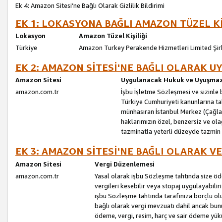
Ek 4: Amazon Sitesi’ne Bağlı Olarak Gizlilik Bildirimi
EK 1: LOKASYONA BAĞLI AMAZON TÜZEL Kİ
Lokasyon
Amazon Tüzel Kişiliği
Türkiye
Amazon Turkey Perakende Hizmetleri Limited Şir
EK 2: AMAZON SİTESİ'NE BAĞLI OLARAK 
Amazon Sitesi
Uygulanacak Hukuk ve Uyuşmazl
amazon.com.tr
İşbu İşletme Sözleşmesi ve sizinle b
Türkiye Cumhuriyeti kanunlarına ta
münhasıran İstanbul Merkez (Çağlaya
haklarımızın özel, benzersiz ve ol
tazminatla yeterli düzeyde tazmin
EK 3: AMAZON SİTESİ'NE BAĞLI OLARAK V
Amazon Sitesi
Vergi Düzenlemesi
amazon.com.tr
Yasal olarak işbu Sözleşme tahtında size ö
vergileri kesebilir veya stopaj uygulayabilir
işbu Sözleşme tahtında tarafınıza borçlu ol
bağlı olarak vergi mevzuatı dahil ancak bu
ödeme, vergi, resim, harç ve sair ödeme yü