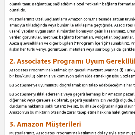
olanak tanır. Bağlantılar, sağladığımız özel “etiketli” bağlantı formatl
olmalıdır.
Müşterilerimiz Özel Bağlantılar’a Amazon.com.tr sitesinde satılan ürün
amacıyla tıkladığında veya bunlar ile etkileşime geçtiğinde, Associates Pro
üzere) yapılan uygun satın alımlardan komisyon geliri kazanırsınız. Ürün
veriler, görüntüler, metinler, bağlantı formatları, widgetlar, bağlantıla
Alexa işlevsellikleri ve diğer bilgileri (”
Program İçeriği
”) sunabiliriz. 
ilişkin her türlü veriyi, görüntüleri, metinleri veya sair bilgi ya da içeri
2. Associates Programı Uyum Gereklili
Associates Programı’na katılmak için geçerli mevzuat uyarınca
(i)
Türkiy
bir kişi/kuruluş olmanız ve komisyon geliri elde etmek için işbu Sözle
Bu Sözleşme’ye uyumunuzu doğrulamak için talep edebileceğimiz her tü
Bu Sözleşme’yi ihlal ederseniz veya geçerli herhangi bir Amazon pazarl
diğer hak veya çarelere ek olarak, geçerli yasaların izin verdiği ölçüd
durdurma hakkımızı saklı tutarız (ve siz, bu ihlalle doğrudan ilgili ols
Amazon'un bu miktarın ötesinde zarar talep etme hakkına halel getirmek
3. Amazon Müşterileri
Müşterilerimiz, Associates Programı’na katılımınız dolayısıyla sizin müşt