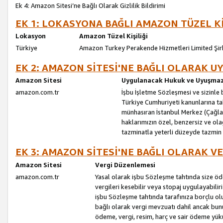
Ek 4: Amazon Sitesi’ne Bağlı Olarak Gizlilik Bildirimi
EK 1: LOKASYONA BAĞLI AMAZON TÜZEL Kİ
Lokasyon
Amazon Tüzel Kişiliği
Türkiye
Amazon Turkey Perakende Hizmetleri Limited Şir
EK 2: AMAZON SİTESİ'NE BAĞLI OLARAK 
Amazon Sitesi
Uygulanacak Hukuk ve Uyuşmazl
amazon.com.tr
İşbu İşletme Sözleşmesi ve sizinle b
Türkiye Cumhuriyeti kanunlarına ta
münhasıran İstanbul Merkez (Çağlaya
haklarımızın özel, benzersiz ve ol
tazminatla yeterli düzeyde tazmin
EK 3: AMAZON SİTESİ'NE BAĞLI OLARAK V
Amazon Sitesi
Vergi Düzenlemesi
amazon.com.tr
Yasal olarak işbu Sözleşme tahtında size ö
vergileri kesebilir veya stopaj uygulayabilir
işbu Sözleşme tahtında tarafınıza borçlu ol
bağlı olarak vergi mevzuatı dahil ancak bu
ödeme, vergi, resim, harç ve sair ödeme yü