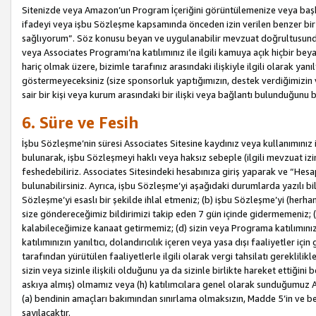
Sitenizde veya Amazon’un Program İçeriğini görüntülemenize veya başka b
ifadeyi veya işbu Sözleşme kapsamında önceden izin verilen benzer bir 
sağlıyorum”. Söz konusu beyan ve uygulanabilir mevzuat doğrultusunda 
veya Associates Programı’na katılımınız ile ilgili kamuya açık hiçbir be
hariç olmak üzere, bizimle tarafınız arasındaki ilişkiyle ilgili olarak ya
göstermeyeceksiniz (size sponsorluk yaptığımızın, destek verdiğimizin v
sair bir kişi veya kurum arasındaki bir ilişki veya bağlantı bulunduğunu
6. Süre ve Fesih
İşbu Sözleşme’nin süresi Associates Sitesine kaydınız veya kullanımınız i
bulunarak, işbu Sözleşmeyi haklı veya haksız sebeple (ilgili mevzuat 
feshedebiliriz. Associates Sitesindeki hesabınıza giriş yaparak ve “He
bulunabilirsiniz. Ayrıca, işbu Sözleşme’yi aşağıdaki durumlarda yazılı bi
Sözleşme’yi esaslı bir şekilde ihlal etmeniz; (b) işbu Sözleşme’yi (herhan
size göndereceğimiz bildirimizi takip eden 7 gün içinde gidermemeniz; 
kalabileceğimize kanaat getirmemiz; (d) sizin veya Programa katılımını
katılımınızın yanıltıcı, dolandırıcılık içeren veya yasa dışı faaliyetler i
tarafından yürütülen faaliyetlerle ilgili olarak vergi tahsilatı gerekli
sizin veya sizinle ilişkili olduğunu ya da sizinle birlikte hareket ettiği
askıya almış) olmamız veya (h) katılımcılara genel olarak sunduğumuz
(a) bendinin amaçları bakımından sınırlama olmaksızın, Madde 5’in ve be
sayılacaktır.