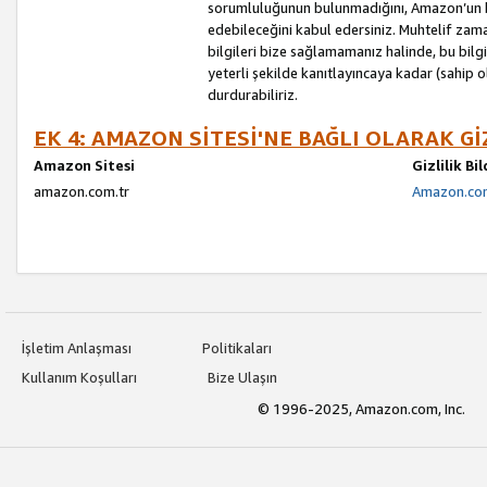
sorumluluğunun bulunmadığını, Amazon’un bu
edebileceğini kabul edersiniz. Muhtelif zama
bilgileri bize sağlamamanız halinde, bu bil
yeterli şekilde kanıtlayıncaya kadar (sahip
durdurabiliriz.
EK 4: AMAZON SİTESİ'NE BAĞLI OLARAK Gİ
Amazon Sitesi
Gizlilik Bi
amazon.com.tr
Amazon.com.
İşletim Anlaşması
Politikaları
Kullanım Koşulları
Bize Ulaşın
© 1996-2025, Amazon.com, Inc.