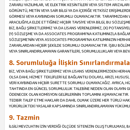
ZARARLI YAZILIMLAR, VE ELEKTRİK KESİNTİLERİ VEYA SİSTEM ARIZALARI
GÖRÜNTÜ, METİN VEYA SAİR BİLGİ YA DA İÇERİĞE YETKİSİZ ERİŞİMLERD
GÖRMESİ VEYA KAYBINDAN SORUMLU OLMAYACAKTIR. TARAFIMIZDAN VEY
ARACILIĞIYLA ELDE ETTİĞİNİZ HİÇBİR TAVSİYE VEYA BİLGİ, BU SÖZLE
BİZ, BAĞLI ŞİRKETLERİMİZ YA DA LİSANS VERENLERİMİZ, (X) POTANSİY
(Y) SÖZLEŞME YA DA ASSOCIATES PROGRAMI’NA KATILIMINIZLA BAĞLAN
SÖZLEŞME’NİN VEYA ASSOCIATES PROGRAMI’NA KATILIMINIZIN HERHA
ZARARLARDAN HİÇBİR ŞEKİLDE SORUMLU OLMAYACAKTIR. İŞBU BÖLÜM
VEYA SINIRLANDIRILAMAYAN GARANTİLERİ, SORUMLULUKLARI VEYA BEY
8. Sorumluluğa İlişkin Sınırlandırmala
BİZ, VEYA BAĞLI ŞİRKETLERİMİZ VEYA LİSANS VERENLERİMİZDEN HERHA
OLSA DAHİ, HİZMET TEKLİFLERİ İLE BAĞLANTILI DOLAYLI, ARIZİ, HUSUSİ
VERİ KAYBINDAN HİÇBİR SURETTE SORUMLU OLMAYACAĞIZ. AYRICA,
TAHTINDA EN GÜNCEL SORUMLULUK TALEBİNE NEDEN OLAN OLAYIN GER
ÖDENECEK OLAN KOMİSYON GELİRLERİNİN TOPLAMINI AŞMAYACAKTIR. İŞB
TEDBİR TALEP ETME HAKLARI DA DAHİL OLMAK ÜZERE HER TÜRLÜ HA
YÜRÜRLÜKTEKİ YASALAR KAPSAMINDA SINIRLANDIRILAMAYAN YÜKÜMLÜ
9. Tazmin
İLGİLİ MEVZUATIN İZİN VERDİĞİ ÖLÇÜDE SİTENİZİN OLUŞTURULMASI, B