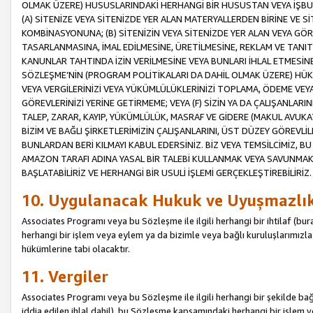
OLMAK ÜZERE) HUSUSLARINDAKİ HERHANGİ BİR HUSUSTAN VEYA İŞBU
(A) SİTENİZE VEYA SİTENİZDE YER ALAN MATERYALLERDEN BİRİNE VE S
KOMBİNASYONUNA; (B) SİTENİZİN VEYA SİTENİZDE YER ALAN VEYA GÖR
TASARLANMASINA, İMAL EDİLMESİNE, ÜRETİLMESİNE, REKLAM VE TANIT
KANUNLAR TAHTINDA İZİN VERİLMESİNE VEYA BUNLARI İHLAL ETMESİNE 
SÖZLEŞME’NİN (PROGRAM POLİTİKALARI DA DAHİL OLMAK ÜZERE) HÜKÜ
VEYA VERGİLERİNİZİ VEYA YÜKÜMLÜLÜKLERİNİZİ TOPLAMA, ÖDEME VEY
GÖREVLERİNİZİ YERİNE GETİRMEME; VEYA (F) SİZİN YA DA ÇALIŞANLARINI
TALEP, ZARAR, KAYIP, YÜKÜMLÜLÜK, MASRAF VE GİDERE (MAKUL AVUKATLI
BİZİM VE BAĞLI ŞİRKETLERİMİZİN ÇALIŞANLARINI, ÜST DÜZEY GÖREVLİL
BUNLARDAN BERİ KILMAYI KABUL EDERSİNİZ. BİZ VEYA TEMSİLCİMİZ, 
AMAZON TARAFI ADINA YASAL BİR TALEBİ KULLANMAK VEYA SAVUNMAK 
BAŞLATABİLİRİZ VE HERHANGİ BİR USULİ İŞLEMİ GERÇEKLEŞTİREBİLİRİZ.
10. Uygulanacak Hukuk ve Uyuşmazlı
Associates Programı veya bu Sözleşme ile ilgili herhangi bir ihtilaf (bura
herhangi bir işlem veya eylem ya da bizimle veya bağlı kuruluşlarımızla 
hükümlerine tabi olacaktır.
11. Vergiler
Associates Programı veya bu Sözleşme ile ilgili herhangi bir şekilde bağla
iddia edilen ihlal dahil), bu Sözleşme kapsamındaki herhangi bir işlem v