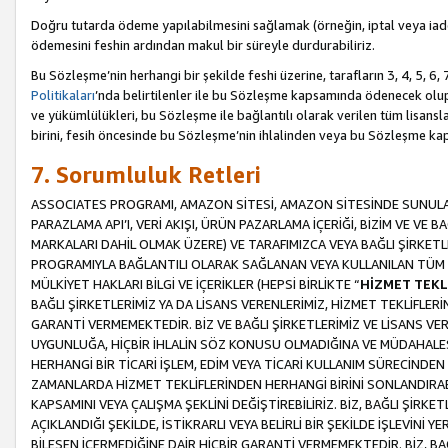
Doğru tutarda ödeme yapılabilmesini sağlamak (örneğin, iptal veya iad
ödemesini feshin ardından makul bir süreyle durdurabiliriz.
Bu Sözleşme’nin herhangi bir şekilde feshi üzerine, tarafların 3, 4, 5, 
Politikaları
’nda belirtilenler ile bu Sözleşme kapsamında ödenecek ol
ve yükümlülükleri, bu Sözleşme ile bağlantılı olarak verilen tüm lisansl
birini, fesih öncesinde bu Sözleşme’nin ihlalinden veya bu Sözleşme 
7. Sorumluluk Retleri
ASSOCIATES PROGRAMI, AMAZON SİTESİ, AMAZON SİTESİNDE SUNULAN
PARAZLAMA API’I, VERİ AKIŞI, ÜRÜN PAZARLAMA İÇERİĞİ, BİZİM VE VE 
MARKALARI DAHİL OLMAK ÜZERE) VE TARAFIMIZCA VEYA BAĞLI ŞİRKETL
PROGRAMIYLA BAĞLANTILI OLARAK SAĞLANAN VEYA KULLANILAN TÜM TE
MÜLKİYET HAKLARI BİLGİ VE İÇERİKLER (HEPSİ BİRLİKTE “
HİZMET TEKL
BAĞLI ŞİRKETLERİMİZ YA DA LİSANS VERENLERİMİZ, HİZMET TEKLİFLER
GARANTİ VERMEMEKTEDİR. BİZ VE BAĞLI ŞİRKETLERİMİZ VE LİSANS VEREN
UYGUNLUĞA, HİÇBİR İHLALİN SÖZ KONUSU OLMADIĞINA VE MÜDAHALESİ
HERHANGİ BİR TİCARİ İŞLEM, EDİM VEYA TİCARİ KULLANIM SÜRECİND
ZAMANLARDA HİZMET TEKLİFLERİNDEN HERHANGİ BİRİNİ SONLANDIRABİLİ
KAPSAMINI VEYA ÇALIŞMA ŞEKLİNİ DEĞİŞTİREBİLİRİZ. BİZ, BAĞLI ŞİRKE
AÇIKLANDIĞI ŞEKİLDE, İSTİKRARLI VEYA BELİRLİ BİR ŞEKİLDE İŞLEVİNİ
BİLEŞEN İÇERMEDİĞİNE DAİR HİÇBİR GARANTİ VERMEMEKTEDİR. BİZ, BAĞ