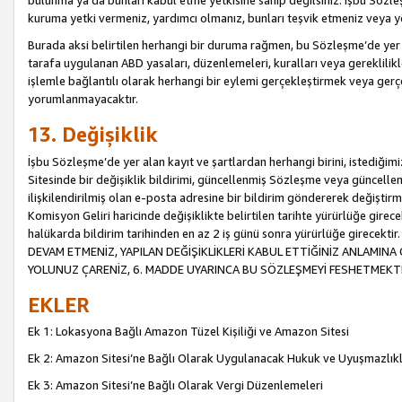
bulunma ya da bunları kabul etme yetkisine sahip değilsiniz. İşbu Sözleş
kuruma yetki vermeniz, yardımcı olmanız, bunları teşvik etmeniz veya yön
Burada aksi belirtilen herhangi bir duruma rağmen, bu Sözleşme’de yer a
tarafa uygulanan ABD yasaları, düzenlemeleri, kuralları veya gereklilikl
işlemle bağlantılı olarak herhangi bir eylemi gerçekleştirmek veya ge
yorumlanmayacaktır.
13. Değişiklik
İşbu Sözleşme’de yer alan kayıt ve şartlardan herhangi birini, istediğ
Sitesinde bir değişiklik bildirimi, güncellenmiş Sözleşme veya güncell
ilişkilendirilmiş olan e-posta adresine bir bildirim göndererek değiştir
Komisyon Geliri haricinde değişiklikte belirtilen tarihte yürürlüğe girec
halükarda bildirim tarihinden en az 2 iş günü sonra yürürlüğe gire
DEVAM ETMENİZ, YAPILAN DEĞİŞİKLİKLERİ KABUL ETTİĞİNİZ ANLAMINA 
YOLUNUZ ÇARENİZ, 6. MADDE UYARINCA BU SÖZLEŞMEYİ FESHETMEKTİ
EKLER
Ek 1: Lokasyona Bağlı Amazon Tüzel Kişiliği ve Amazon Sitesi
Ek 2: Amazon Sitesi’ne Bağlı Olarak Uygulanacak Hukuk ve Uyuşmazlık
Ek 3: Amazon Sitesi’ne Bağlı Olarak Vergi Düzenlemeleri