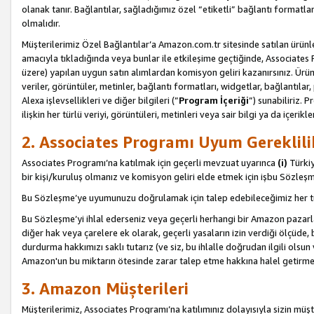
olanak tanır. Bağlantılar, sağladığımız özel “etiketli” bağlantı formatl
olmalıdır.
Müşterilerimiz Özel Bağlantılar’a Amazon.com.tr sitesinde satılan ürün
amacıyla tıkladığında veya bunlar ile etkileşime geçtiğinde, Associates Pro
üzere) yapılan uygun satın alımlardan komisyon geliri kazanırsınız. Ürün
veriler, görüntüler, metinler, bağlantı formatları, widgetlar, bağlantıla
Alexa işlevsellikleri ve diğer bilgileri (”
Program İçeriği
”) sunabiliriz. 
ilişkin her türlü veriyi, görüntüleri, metinleri veya sair bilgi ya da içeri
2. Associates Programı Uyum Gereklili
Associates Programı’na katılmak için geçerli mevzuat uyarınca
(i)
Türkiy
bir kişi/kuruluş olmanız ve komisyon geliri elde etmek için işbu Sözle
Bu Sözleşme’ye uyumunuzu doğrulamak için talep edebileceğimiz her tü
Bu Sözleşme’yi ihlal ederseniz veya geçerli herhangi bir Amazon pazarl
diğer hak veya çarelere ek olarak, geçerli yasaların izin verdiği ölçüd
durdurma hakkımızı saklı tutarız (ve siz, bu ihlalle doğrudan ilgili ols
Amazon'un bu miktarın ötesinde zarar talep etme hakkına halel getirmek
3. Amazon Müşterileri
Müşterilerimiz, Associates Programı’na katılımınız dolayısıyla sizin müşt