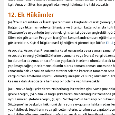
ilgili Amazon Sitesi için geçerli olan vergi hükümlerine tabi olacaktır.
12. Ek Hükümler
(a) Özel Bağlantıları ve İçerik gösteriminizle bağlantılı olarak (örneği
Bağlantıya tıklaması yoluyla) Sitenizle ve Sitenizin kullanıcılarıyla ilgili 
Sözleşme’ye uygunluğu teyit etmek için sitenizi gözden geçirebilir, görü
Sitenizde gösterilen Program İçeriği’nin konumlandırılmasını eğitimlerimi
gösterebiliriz. Kişisel bilgileri nasıl işlediğimizi görmek için lütfen
Ek-4
y
Associate, Associates Programı’na kayıt esnasında veya zaman zaman
Associate’ın vergi yükümlülüklerine uyumuna veya (varsa) vergi düzenlem
bu durumlarda Amazon tarafından yapılacak inceleme olumlu olarak t
yapılmayacağını; incelemenin olumlu olarak tamamlanması öncesinde he
esnasında hak kazanılan ödeme tutarını ödeme kararının tamamen Amazo
vergi düzenlemelerine uyumlu olmadığı anlaşılır ve süreç olumsuz olara
kazansa dahi Associate’a herhangi bir ödeme yapılmayacaktır.
(a) Bizim ve bağlı şirketlerimizin herhangi bir tarihte işbu Sözleşme’dek
girebileceğini, (b) bizim ve bağlı şirketlerimizin herhangi bir zamanda (
uygulamalar işletebileceğini, (c) işbu Sözleşme’nin herhangi bir hükmün
Sözleşme’nin başka bir hükmünü daha sonra uygulama hakkımızdan fera
yapılabilecek tespitlerin veya güncellemelerin, tarafımızca yapılabilece
yapılabileceğini veya verilebileceğini ve ancak yetkili temsilcimiz tarafı