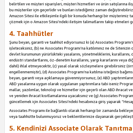
belirtilen ve müşteri siparişleri, müşteri hizmetleri ve ürün satışlarına il
bu müşteriler için geçerlidir ve bunları istediğimiz zaman değiştirebili
Amazon Sitesi ile etkileşimle ilgili bir konuda herhangi bir müşterimiz ta
çözmek için o Amazon Sitesi’ndeki iletişim talimatlarını takip etmeleri ge
4. Taahhütler
Şunu beyan, garanti ve taahhüt ediyorsunuz ki (a) Associates Programı’
işleteceksiniz, (b) ne Associates Programı’na katılımınız ne de Sitenizin 
devlet kurumunun yürürlükteki yasalarını, yönetmeliklerini, kurallarını, dü
endüstri standartlarını, öz-denetim kurallarını, yargı kararlarını veya diğ
dahil) ihlal etmeyecektir, (c) yasal olarak sözleşmelere girebilirsiniz (
engellenmemiştir), (d) Associates Programı’na katılma isteğinizi bağıms
beyan, garanti veya açıklamaya güvenmiyorsunuz, (e) ABD yaptırımlarına
ABD yasalarına uygun olarak uygulanan yaptırımlara tabi iseniz Progra
mallar, yazılımlar, teknoloji ve hizmetler için geçerli olan ABD ihracat 
ve yeniden ihracat kısıtlamalarına uyacaksınız ve (g) Associates Programı i
güncellemek için Associates Sitesi’ndeki hesabınıza giriş yaparak “Hesap 
Associates Programı ile bağlantılı olarak herhangi bir zamanda bekleye
veya taahhütte bulunmuyoruz ve beklentilerinize dayanarak gerçekleşt
5. Kendinizi Associate Olarak Tanıtma