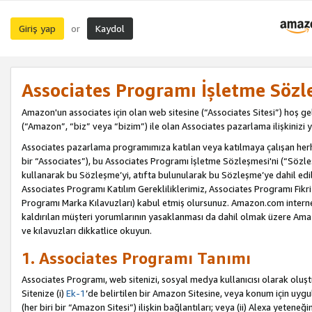
Giriş yap
Kaydol
or
Associates Programı İşletme Sözl
Amazon'un associates için olan web sitesine (“Associates Sitesi”) hoş ge
(“Amazon”, “biz” veya “bizim”) ile olan Associates pazarlama ilişkinizi y
Associates pazarlama programımıza katılan veya katılmaya çalışan herhan
bir “Associates”), bu Associates Programı İşletme Sözleşmesi'ni (“Sözl
kullanarak bu Sözleşme’yi, atıfta bulunularak bu Sözleşme’ye dahil edi
Associates Programı Katılım Gerekliliklerimiz, Associates Programı Fikri
Programı Marka Kılavuzları) kabul etmiş olursunuz. Amazon.com internet 
kaldırılan müşteri yorumlarının yasaklanması da dahil olmak üzere Amazo
ve kılavuzları dikkatlice okuyun.
1. Associates Programı Tanımı
Associates Programı, web sitenizi, sosyal medya kullanıcısı olarak oluştu
Sitenize (i)
Ek-1
’de belirtilen bir Amazon Sitesine, veya konum için uygula
(her biri bir “Amazon Sitesi”) ilişkin bağlantıları; veya (ii) Alexa yeteneğ