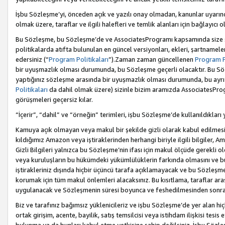
İşbu Sözleşme’yi, önceden açık ve yazılı onay olmadan, kanunlar uyarın
olmak üzere, taraflar ve ilgili halefleri ve temlik alanları için bağlayıc
Bu Sözleşme, bu Sözleşme’de ve AssociatesProgramı kapsamında size sunu
politikalarda atıfta bulunulan en güncel versiyonları, ekleri, şartnamele
edersiniz (“
Program Politikaları
”).Zaman zaman güncellenen
Program Po
bir uyuşmazlık olması durumunda, bu Sözleşme geçerli olacaktır. Bu Söz
yaptığınız sözleşme arasında bir uyuşmazlık olması durumunda, bu ayrı 
Politikaları
da dahil olmak üzere) sizinle bizim aramızda AssociatesProg
görüşmeleri geçersiz kılar.
“İçerir”, “dahil” ve “örneğin” terimleri, işbu Sözleşme’de kullanıldıkları
Kamuya açık olmayan veya makul bir şekilde gizli olarak kabul edilmesi g
kıldığımız Amazon veya iştiraklerinden herhangi biriyle ilgili bilgiler, A
Gizli Bilgileri yalnızca bu Sözleşme’nin ifası için makul ölçüde gerekli o
veya kuruluşların bu hükümdeki yükümlülüklerin farkında olmasını ve bunl
iştirakleriniz dışında hiçbir üçüncü tarafa açıklamayacak ve bu Sözleşme’
korumak için tüm makul önlemleri alacaksınız. Bu kısıtlama, taraflar aras
uygulanacak ve Sözleşmenin süresi boyunca ve feshedilmesinden sonraki
Biz ve tarafınız bağımsız yüklenicileriz ve işbu Sözleşme’de yer alan hiçbi
ortak girişim, acente, bayilik, satış temsilcisi veya istihdam ilişkisi te