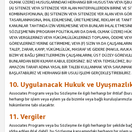
OLMAK ÜZERE) HUSUSLARINDAKİ HERHANGİ BİR HUSUSTAN VEYA İŞBU
(A) SİTENİZE VEYA SİTENİZDE YER ALAN MATERYALLERDEN BİRİNE VE S
KOMBİNASYONUNA; (B) SİTENİZİN VEYA SİTENİZDE YER ALAN VEYA GÖR
TASARLANMASINA, İMAL EDİLMESİNE, ÜRETİLMESİNE, REKLAM VE TANIT
KANUNLAR TAHTINDA İZİN VERİLMESİNE VEYA BUNLARI İHLAL ETMESİNE 
SÖZLEŞME’NİN (PROGRAM POLİTİKALARI DA DAHİL OLMAK ÜZERE) HÜKÜ
VEYA VERGİLERİNİZİ VEYA YÜKÜMLÜLÜKLERİNİZİ TOPLAMA, ÖDEME VEY
GÖREVLERİNİZİ YERİNE GETİRMEME; VEYA (F) SİZİN YA DA ÇALIŞANLARINI
TALEP, ZARAR, KAYIP, YÜKÜMLÜLÜK, MASRAF VE GİDERE (MAKUL AVUKATLI
BİZİM VE BAĞLI ŞİRKETLERİMİZİN ÇALIŞANLARINI, ÜST DÜZEY GÖREVLİL
BUNLARDAN BERİ KILMAYI KABUL EDERSİNİZ. BİZ VEYA TEMSİLCİMİZ, 
AMAZON TARAFI ADINA YASAL BİR TALEBİ KULLANMAK VEYA SAVUNMAK 
BAŞLATABİLİRİZ VE HERHANGİ BİR USULİ İŞLEMİ GERÇEKLEŞTİREBİLİRİZ.
10. Uygulanacak Hukuk ve Uyuşmazlı
Associates Programı veya bu Sözleşme ile ilgili herhangi bir ihtilaf (bura
herhangi bir işlem veya eylem ya da bizimle veya bağlı kuruluşlarımızla 
hükümlerine tabi olacaktır.
11. Vergiler
Associates Programı veya bu Sözleşme ile ilgili herhangi bir şekilde bağla
iddia edilen ihlal dahil), bu Sözleşme kapsamındaki herhangi bir işlem v