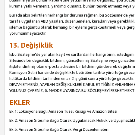
bulunma ya da bunları kabul etme yetkisine sahip değilsiniz. İşbu Sözleş
kuruma yetki vermeniz, yardımcı olmanız, bunları teşvik etmeniz veya yön
Burada aksi belirtilen herhangi bir duruma rağmen, bu Sözleşme’de yer a
tarafa uygulanan ABD yasaları, düzenlemeleri, kuralları veya gereklilikl
işlemle bağlantılı olarak herhangi bir eylemi gerçekleştirmek veya ge
yorumlanmayacaktır.
13. Değişiklik
İşbu Sözleşme’de yer alan kayıt ve şartlardan herhangi birini, istediğ
Sitesinde bir değişiklik bildirimi, güncellenmiş Sözleşme veya güncell
ilişkilendirilmiş olan e-posta adresine bir bildirim göndererek değiştir
Komisyon Geliri haricinde değişiklikte belirtilen tarihte yürürlüğe girec
halükarda bildirim tarihinden en az 2 iş günü sonra yürürlüğe gire
DEVAM ETMENİZ, YAPILAN DEĞİŞİKLİKLERİ KABUL ETTİĞİNİZ ANLAMINA 
YOLUNUZ ÇARENİZ, 6. MADDE UYARINCA BU SÖZLEŞMEYİ FESHETMEKTİ
EKLER
Ek 1: Lokasyona Bağlı Amazon Tüzel Kişiliği ve Amazon Sitesi
Ek 2: Amazon Sitesi’ne Bağlı Olarak Uygulanacak Hukuk ve Uyuşmazlık
Ek 3: Amazon Sitesi’ne Bağlı Olarak Vergi Düzenlemeleri