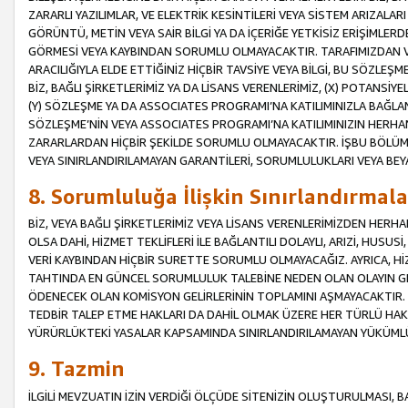
ZARARLI YAZILIMLAR, VE ELEKTRİK KESİNTİLERİ VEYA SİSTEM ARIZALARI
GÖRÜNTÜ, METİN VEYA SAİR BİLGİ YA DA İÇERİĞE YETKİSİZ ERİŞİMLERD
GÖRMESİ VEYA KAYBINDAN SORUMLU OLMAYACAKTIR. TARAFIMIZDAN VEY
ARACILIĞIYLA ELDE ETTİĞİNİZ HİÇBİR TAVSİYE VEYA BİLGİ, BU SÖZLE
BİZ, BAĞLI ŞİRKETLERİMİZ YA DA LİSANS VERENLERİMİZ, (X) POTANSİY
(Y) SÖZLEŞME YA DA ASSOCIATES PROGRAMI’NA KATILIMINIZLA BAĞLAN
SÖZLEŞME’NİN VEYA ASSOCIATES PROGRAMI’NA KATILIMINIZIN HERHA
ZARARLARDAN HİÇBİR ŞEKİLDE SORUMLU OLMAYACAKTIR. İŞBU BÖLÜM
VEYA SINIRLANDIRILAMAYAN GARANTİLERİ, SORUMLULUKLARI VEYA BEY
8. Sorumluluğa İlişkin Sınırlandırmala
BİZ, VEYA BAĞLI ŞİRKETLERİMİZ VEYA LİSANS VERENLERİMİZDEN HERHA
OLSA DAHİ, HİZMET TEKLİFLERİ İLE BAĞLANTILI DOLAYLI, ARIZİ, HUSUSİ
VERİ KAYBINDAN HİÇBİR SURETTE SORUMLU OLMAYACAĞIZ. AYRICA,
TAHTINDA EN GÜNCEL SORUMLULUK TALEBİNE NEDEN OLAN OLAYIN GER
ÖDENECEK OLAN KOMİSYON GELİRLERİNİN TOPLAMINI AŞMAYACAKTIR. İŞB
TEDBİR TALEP ETME HAKLARI DA DAHİL OLMAK ÜZERE HER TÜRLÜ HA
YÜRÜRLÜKTEKİ YASALAR KAPSAMINDA SINIRLANDIRILAMAYAN YÜKÜMLÜ
9. Tazmin
İLGİLİ MEVZUATIN İZİN VERDİĞİ ÖLÇÜDE SİTENİZİN OLUŞTURULMASI, B