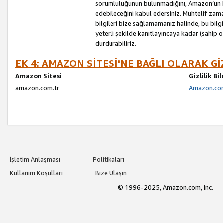
sorumluluğunun bulunmadığını, Amazon’un bu
edebileceğini kabul edersiniz. Muhtelif zama
bilgileri bize sağlamamanız halinde, bu bil
yeterli şekilde kanıtlayıncaya kadar (sahip
durdurabiliriz.
EK 4: AMAZON SİTESİ'NE BAĞLI OLARAK Gİ
Amazon Sitesi
Gizlilik Bi
amazon.com.tr
Amazon.com.
İşletim Anlaşması
Politikaları
Kullanım Koşulları
Bize Ulaşın
© 1996-2025, Amazon.com, Inc.