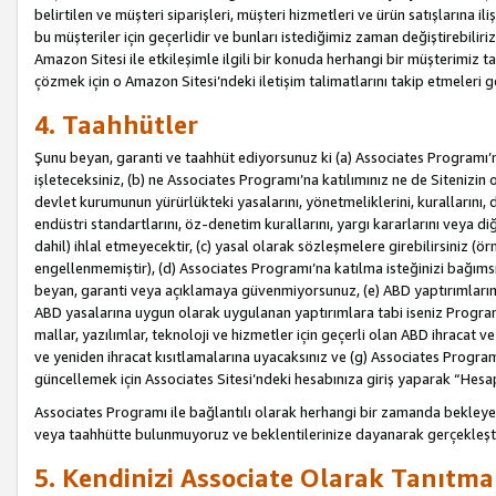
belirtilen ve müşteri siparişleri, müşteri hizmetleri ve ürün satışlarına il
bu müşteriler için geçerlidir ve bunları istediğimiz zaman değiştirebili
Amazon Sitesi ile etkileşimle ilgili bir konuda herhangi bir müşterimiz ta
çözmek için o Amazon Sitesi’ndeki iletişim talimatlarını takip etmeleri ge
4. Taahhütler
Şunu beyan, garanti ve taahhüt ediyorsunuz ki (a) Associates Programı’
işleteceksiniz, (b) ne Associates Programı’na katılımınız ne de Sitenizin 
devlet kurumunun yürürlükteki yasalarını, yönetmeliklerini, kurallarını, dü
endüstri standartlarını, öz-denetim kurallarını, yargı kararlarını veya diğ
dahil) ihlal etmeyecektir, (c) yasal olarak sözleşmelere girebilirsiniz (
engellenmemiştir), (d) Associates Programı’na katılma isteğinizi bağıms
beyan, garanti veya açıklamaya güvenmiyorsunuz, (e) ABD yaptırımlarına
ABD yasalarına uygun olarak uygulanan yaptırımlara tabi iseniz Progra
mallar, yazılımlar, teknoloji ve hizmetler için geçerli olan ABD ihracat 
ve yeniden ihracat kısıtlamalarına uyacaksınız ve (g) Associates Programı i
güncellemek için Associates Sitesi’ndeki hesabınıza giriş yaparak “Hesap 
Associates Programı ile bağlantılı olarak herhangi bir zamanda bekleye
veya taahhütte bulunmuyoruz ve beklentilerinize dayanarak gerçekleşt
5. Kendinizi Associate Olarak Tanıtma