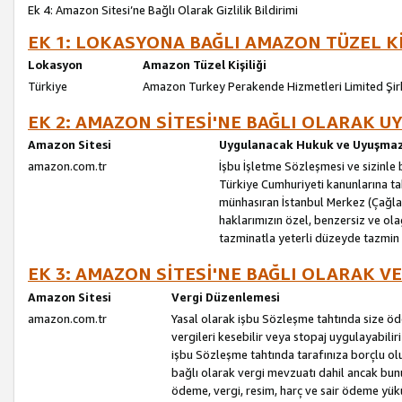
Ek 4: Amazon Sitesi’ne Bağlı Olarak Gizlilik Bildirimi
EK 1: LOKASYONA BAĞLI AMAZON TÜZEL Kİ
Lokasyon
Amazon Tüzel Kişiliği
Türkiye
Amazon Turkey Perakende Hizmetleri Limited Şir
EK 2: AMAZON SİTESİ'NE BAĞLI OLARAK 
Amazon Sitesi
Uygulanacak Hukuk ve Uyuşmazl
amazon.com.tr
İşbu İşletme Sözleşmesi ve sizinle b
Türkiye Cumhuriyeti kanunlarına ta
münhasıran İstanbul Merkez (Çağlaya
haklarımızın özel, benzersiz ve ol
tazminatla yeterli düzeyde tazmin
EK 3: AMAZON SİTESİ'NE BAĞLI OLARAK V
Amazon Sitesi
Vergi Düzenlemesi
amazon.com.tr
Yasal olarak işbu Sözleşme tahtında size ö
vergileri kesebilir veya stopaj uygulayabilir
işbu Sözleşme tahtında tarafınıza borçlu ol
bağlı olarak vergi mevzuatı dahil ancak bu
ödeme, vergi, resim, harç ve sair ödeme yü