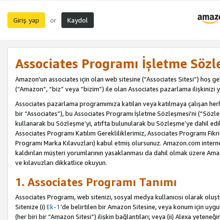
Giriş yap
Kaydol
or
Associates Programı İşletme Sözl
Amazon'un associates için olan web sitesine (“Associates Sitesi”) hoş ge
(“Amazon”, “biz” veya “bizim”) ile olan Associates pazarlama ilişkinizi y
Associates pazarlama programımıza katılan veya katılmaya çalışan herhan
bir “Associates”), bu Associates Programı İşletme Sözleşmesi'ni (“Sözl
kullanarak bu Sözleşme’yi, atıfta bulunularak bu Sözleşme’ye dahil edi
Associates Programı Katılım Gerekliliklerimiz, Associates Programı Fikri
Programı Marka Kılavuzları) kabul etmiş olursunuz. Amazon.com internet 
kaldırılan müşteri yorumlarının yasaklanması da dahil olmak üzere Amazo
ve kılavuzları dikkatlice okuyun.
1. Associates Programı Tanımı
Associates Programı, web sitenizi, sosyal medya kullanıcısı olarak oluştu
Sitenize (i)
Ek-1
’de belirtilen bir Amazon Sitesine, veya konum için uygula
(her biri bir “Amazon Sitesi”) ilişkin bağlantıları; veya (ii) Alexa yeteneğ