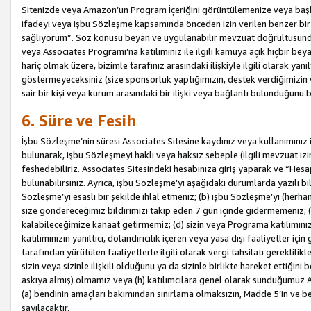
Sitenizde veya Amazon’un Program İçeriğini görüntülemenize veya başka b
ifadeyi veya işbu Sözleşme kapsamında önceden izin verilen benzer bir 
sağlıyorum”. Söz konusu beyan ve uygulanabilir mevzuat doğrultusunda 
veya Associates Programı’na katılımınız ile ilgili kamuya açık hiçbir be
hariç olmak üzere, bizimle tarafınız arasındaki ilişkiyle ilgili olarak ya
göstermeyeceksiniz (size sponsorluk yaptığımızın, destek verdiğimizin v
sair bir kişi veya kurum arasındaki bir ilişki veya bağlantı bulunduğunu
6. Süre ve Fesih
İşbu Sözleşme’nin süresi Associates Sitesine kaydınız veya kullanımınız i
bulunarak, işbu Sözleşmeyi haklı veya haksız sebeple (ilgili mevzuat 
feshedebiliriz. Associates Sitesindeki hesabınıza giriş yaparak ve “He
bulunabilirsiniz. Ayrıca, işbu Sözleşme’yi aşağıdaki durumlarda yazılı bi
Sözleşme’yi esaslı bir şekilde ihlal etmeniz; (b) işbu Sözleşme’yi (herhan
size göndereceğimiz bildirimizi takip eden 7 gün içinde gidermemeniz; 
kalabileceğimize kanaat getirmemiz; (d) sizin veya Programa katılımını
katılımınızın yanıltıcı, dolandırıcılık içeren veya yasa dışı faaliyetler i
tarafından yürütülen faaliyetlerle ilgili olarak vergi tahsilatı gerekli
sizin veya sizinle ilişkili olduğunu ya da sizinle birlikte hareket ettiği
askıya almış) olmamız veya (h) katılımcılara genel olarak sunduğumuz
(a) bendinin amaçları bakımından sınırlama olmaksızın, Madde 5’in ve be
sayılacaktır.