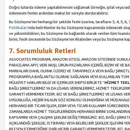
Doğru tutarda ödeme yapılabilmesini sağlamak (örneğin, iptal veya iad
ödemesini feshin ardından makul bir süreyle durdurabiliriz.
Bu Sözleşme’nin herhangi bir şekilde feshi üzerine, tarafların 3, 4, 5, 
Politikaları
’nda belirtilenler ile bu Sözleşme kapsamında ödenecek ol
ve yükümlülükleri, bu Sözleşme ile bağlantılı olarak verilen tüm lisansl
birini, fesih öncesinde bu Sözleşme’nin ihlalinden veya bu Sözleşme 
7. Sorumluluk Retleri
ASSOCIATES PROGRAMI, AMAZON SİTESİ, AMAZON SİTESİNDE SUNULAN
PARAZLAMA API’I, VERİ AKIŞI, ÜRÜN PAZARLAMA İÇERİĞİ, BİZİM VE VE 
MARKALARI DAHİL OLMAK ÜZERE) VE TARAFIMIZCA VEYA BAĞLI ŞİRKETL
PROGRAMIYLA BAĞLANTILI OLARAK SAĞLANAN VEYA KULLANILAN TÜM TE
MÜLKİYET HAKLARI BİLGİ VE İÇERİKLER (HEPSİ BİRLİKTE “
HİZMET TEKL
BAĞLI ŞİRKETLERİMİZ YA DA LİSANS VERENLERİMİZ, HİZMET TEKLİFLER
GARANTİ VERMEMEKTEDİR. BİZ VE BAĞLI ŞİRKETLERİMİZ VE LİSANS VEREN
UYGUNLUĞA, HİÇBİR İHLALİN SÖZ KONUSU OLMADIĞINA VE MÜDAHALESİ
HERHANGİ BİR TİCARİ İŞLEM, EDİM VEYA TİCARİ KULLANIM SÜRECİND
ZAMANLARDA HİZMET TEKLİFLERİNDEN HERHANGİ BİRİNİ SONLANDIRABİLİ
KAPSAMINI VEYA ÇALIŞMA ŞEKLİNİ DEĞİŞTİREBİLİRİZ. BİZ, BAĞLI ŞİRKE
AÇIKLANDIĞI ŞEKİLDE, İSTİKRARLI VEYA BELİRLİ BİR ŞEKİLDE İŞLEVİNİ
BİLEŞEN İÇERMEDİĞİNE DAİR HİÇBİR GARANTİ VERMEMEKTEDİR. BİZ, BAĞ