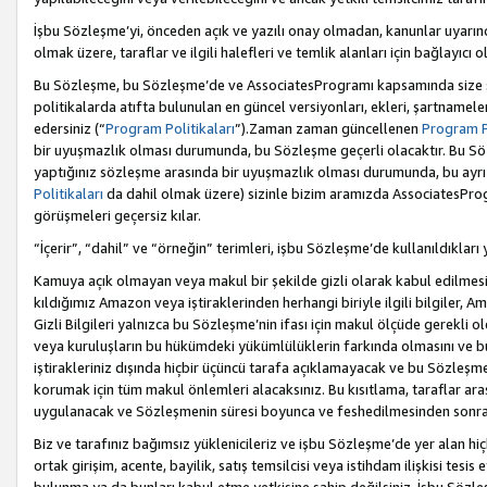
İşbu Sözleşme’yi, önceden açık ve yazılı onay olmadan, kanunlar uyarın
olmak üzere, taraflar ve ilgili halefleri ve temlik alanları için bağlayıc
Bu Sözleşme, bu Sözleşme’de ve AssociatesProgramı kapsamında size sunu
politikalarda atıfta bulunulan en güncel versiyonları, ekleri, şartnamele
edersiniz (“
Program Politikaları
”).Zaman zaman güncellenen
Program Po
bir uyuşmazlık olması durumunda, bu Sözleşme geçerli olacaktır. Bu Söz
yaptığınız sözleşme arasında bir uyuşmazlık olması durumunda, bu ayrı 
Politikaları
da dahil olmak üzere) sizinle bizim aramızda AssociatesProg
görüşmeleri geçersiz kılar.
“İçerir”, “dahil” ve “örneğin” terimleri, işbu Sözleşme’de kullanıldıkları
Kamuya açık olmayan veya makul bir şekilde gizli olarak kabul edilmesi g
kıldığımız Amazon veya iştiraklerinden herhangi biriyle ilgili bilgiler, A
Gizli Bilgileri yalnızca bu Sözleşme’nin ifası için makul ölçüde gerekli o
veya kuruluşların bu hükümdeki yükümlülüklerin farkında olmasını ve bunl
iştirakleriniz dışında hiçbir üçüncü tarafa açıklamayacak ve bu Sözleşme’
korumak için tüm makul önlemleri alacaksınız. Bu kısıtlama, taraflar aras
uygulanacak ve Sözleşmenin süresi boyunca ve feshedilmesinden sonraki
Biz ve tarafınız bağımsız yüklenicileriz ve işbu Sözleşme’de yer alan hiçbi
ortak girişim, acente, bayilik, satış temsilcisi veya istihdam ilişkisi te