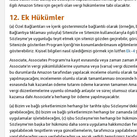
ilgili Amazon Sitesi için geçerli olan vergi hükümlerine tabi olacaktır.
12. Ek Hükümler
(a) Özel Bağlantıları ve İçerik gösteriminizle bağlantılı olarak (örneği
Bağlantıya tıklaması yoluyla) Sitenizle ve Sitenizin kullanıcılarıyla ilgili 
Sözleşme’ye uygunluğu teyit etmek için sitenizi gözden geçirebilir, görü
Sitenizde gösterilen Program İçeriği’nin konumlandırılmasını eğitimlerimi
gösterebiliriz. Kişisel bilgileri nasıl işlediğimizi görmek için lütfen
Ek-4
y
Associate, Associates Programı’na kayıt esnasında veya zaman zaman
Associate’ın vergi yükümlülüklerine uyumuna veya (varsa) vergi düzenlem
bu durumlarda Amazon tarafından yapılacak inceleme olumlu olarak t
yapılmayacağını; incelemenin olumlu olarak tamamlanması öncesinde he
esnasında hak kazanılan ödeme tutarını ödeme kararının tamamen Amazo
vergi düzenlemelerine uyumlu olmadığı anlaşılır ve süreç olumsuz olara
kazansa dahi Associate’a herhangi bir ödeme yapılmayacaktır.
(a) Bizim ve bağlı şirketlerimizin herhangi bir tarihte işbu Sözleşme’dek
girebileceğini, (b) bizim ve bağlı şirketlerimizin herhangi bir zamanda (
uygulamalar işletebileceğini, (c) işbu Sözleşme’nin herhangi bir hükmün
Sözleşme’nin başka bir hükmünü daha sonra uygulama hakkımızdan fera
yapılabilecek tespitlerin veya güncellemelerin, tarafımızca yapılabilece
yapılabileceğini veya verilebileceğini ve ancak yetkili temsilcimiz tarafı