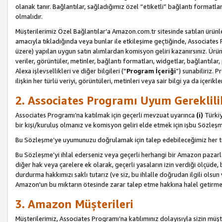
olanak tanır. Bağlantılar, sağladığımız özel “etiketli” bağlantı formatl
olmalıdır.
Müşterilerimiz Özel Bağlantılar’a Amazon.com.tr sitesinde satılan ürün
amacıyla tıkladığında veya bunlar ile etkileşime geçtiğinde, Associates Pro
üzere) yapılan uygun satın alımlardan komisyon geliri kazanırsınız. Ürün
veriler, görüntüler, metinler, bağlantı formatları, widgetlar, bağlantıla
Alexa işlevsellikleri ve diğer bilgileri (”
Program İçeriği
”) sunabiliriz. 
ilişkin her türlü veriyi, görüntüleri, metinleri veya sair bilgi ya da içeri
2. Associates Programı Uyum Gereklili
Associates Programı’na katılmak için geçerli mevzuat uyarınca
(i)
Türkiy
bir kişi/kuruluş olmanız ve komisyon geliri elde etmek için işbu Sözle
Bu Sözleşme’ye uyumunuzu doğrulamak için talep edebileceğimiz her tü
Bu Sözleşme’yi ihlal ederseniz veya geçerli herhangi bir Amazon pazarl
diğer hak veya çarelere ek olarak, geçerli yasaların izin verdiği ölçüd
durdurma hakkımızı saklı tutarız (ve siz, bu ihlalle doğrudan ilgili ols
Amazon'un bu miktarın ötesinde zarar talep etme hakkına halel getirmek
3. Amazon Müşterileri
Müşterilerimiz, Associates Programı’na katılımınız dolayısıyla sizin müşt