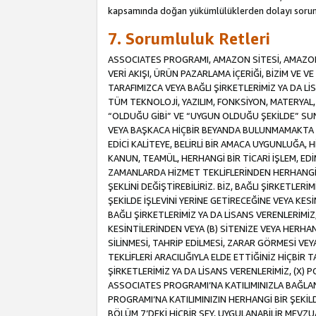
kapsamında doğan yükümlülüklerden dolayı sorum
7. Sorumluluk Retleri
ASSOCIATES PROGRAMI, AMAZON SİTESİ, AMAZON 
VERİ AKIŞI, ÜRÜN PAZARLAMA İÇERİĞİ, BİZİM VE 
TARAFIMIZCA VEYA BAĞLI ŞİRKETLERİMİZ YA DA 
TÜM TEKNOLOJİ, YAZILIM, FONKSİYON, MATERYAL, V
“OLDUĞU GİBİ” VE “UYGUN OLDUĞU ŞEKİLDE” SUNUL
VEYA BAŞKACA HİÇBİR BEYANDA BULUNMAMAKTA VE
EDİCİ KALİTEYE, BELİRLİ BİR AMACA UYGUNLUĞA,
KANUN, TEAMÜL, HERHANGİ BİR TİCARİ İŞLEM, E
ZAMANLARDA HİZMET TEKLİFLERİNDEN HERHANGİ BİR
ŞEKLİNİ DEĞİŞTİREBİLİRİZ. BİZ, BAĞLI ŞİRKETLERİ
ŞEKİLDE İŞLEVİNİ YERİNE GETİRECEĞİNE VEYA KES
BAĞLI ŞİRKETLERİMİZ YA DA LİSANS VERENLERİMİZ,
KESİNTİLERİNDEN VEYA (B) SİTENİZE VEYA HERHAN
SİLİNMESİ, TAHRİP EDİLMESİ, ZARAR GÖRMESİ V
TEKLİFLERİ ARACILIĞIYLA ELDE ETTİĞİNİZ HİÇBİR
ŞİRKETLERİMİZ YA DA LİSANS VERENLERİMİZ, (X) 
ASSOCIATES PROGRAMI’NA KATILIMINIZLA BAĞLAN
PROGRAMI’NA KATILIMINIZIN HERHANGİ BİR ŞEK
BÖLÜM 7’DEKİ HİÇBİR ŞEY, UYGULANABİLİR MEVZ