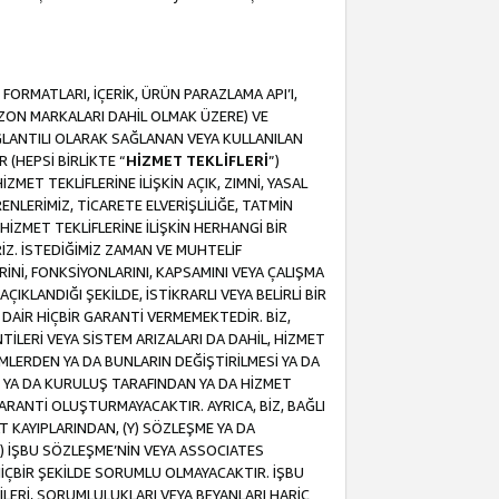
ORMATLARI, İÇERİK, ÜRÜN PARAZLAMA API’I,
MAZON MARKALARI DAHİL OLMAK ÜZERE) VE
ĞLANTILI OLARAK SAĞLANAN VEYA KULLANILAN
 (HEPSİ BİRLİKTE “
HİZMET TEKLİFLERİ
”)
MET TEKLİFLERİNE İLİŞKİN AÇIK, ZIMNİ, YASAL
NLERİMİZ, TİCARETE ELVERİŞLİLİĞE, TATMİN
HİZMET TEKLİFLERİNE İLİŞKİN HERHANGİ BİR
İZ. İSTEDİĞİMİZ ZAMAN VE MUHTELİF
RİNİ, FONKSİYONLARINI, KAPSAMINI VEYA ÇALIŞMA
ÇIKLANDIĞI ŞEKİLDE, İSTİKRARLI VEYA BELİRLİ BİR
E DAİR HİÇBİR GARANTİ VERMEMEKTEDİR. BİZ,
NTİLERİ VEYA SİSTEM ARIZALARI DA DAHİL, HİZMET
ŞİMLERDEN YA DA BUNLARIN DEĞİŞTİRİLMESİ YA DA
İ YA DA KURULUŞ TARAFINDAN YA DA HİZMET
 GARANTİ OLUŞTURMAYACAKTIR. AYRICA, BİZ, BAĞLI
AT KAYIPLARINDAN, (Y) SÖZLEŞME YA DA
) İŞBU SÖZLEŞME’NİN VEYA ASSOCIATES
İÇBİR ŞEKİLDE SORUMLU OLMAYACAKTIR. İŞBU
LERİ, SORUMLULUKLARI VEYA BEYANLARI HARİÇ