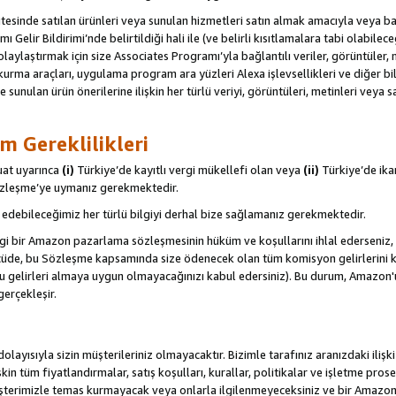
itesinde satılan ürünleri veya sunulan hizmetleri satın almak amacıyla veya 
ı Gelir Bildirimi’nde belirtildiği hali ile (ve belirli kısıtlamalara tabi olabi
olaylaştırmak için size Associates Programı’yla bağlantılı veriler, görüntüler, 
kurma araçları, uygulama program ara yüzleri Alexa işlevsellikleri ve diğer bilg
e sunulan ürün önerilerine ilişkin her türlü veriyi, görüntüleri, metinleri veya s
m Gereklilikleri
uat uyarınca
(i)
Türkiye’de kayıtlı vergi mükellefi olan veya
(ii)
Türkiye’de ika
Sözleşme’ye uymanız gerekmektedir.
debileceğimiz her türlü bilgiyi derhal bize sağlamanız gerekmektedir.
gi bir Amazon pazarlama sözleşmesinin hüküm ve koşullarını ihlal ederseniz, 
 ölçüde, bu Sözleşme kapsamında size ödenecek olan tüm komisyon gelirlerini ka
, bu gelirleri almaya uygun olmayacağınızı kabul edersiniz). Bu durum, Amazon
gerçekleşir.
olayısıyla sizin müşterileriniz olmayacaktır. Bizimle tarafınız aranızdaki ilişk
işkin tüm fiyatlandırmalar, satış koşulları, kurallar, politikalar ve işletme pros
şterimizle temas kurmayacak veya onlarla ilgilenmeyeceksiniz ve bir Amazon Sit