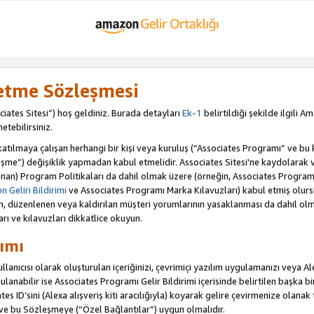
letme Sözleşmesi
iates Sitesi”) hoş geldiniz. Burada detayları
Ek-1
belirtildiği şekilde ilgili 
etebilirsiniz.
ılmaya çalışan herhangi bir kişi veya kuruluş (“Associates Programı” ve bu kiş
şme”) değişiklik yapmadan kabul etmelidir. Associates Sitesi'ne kaydolarak 
an) Program Politikaları da dahil olmak üzere (örneğin, Associates Programı 
 Geliri Bildirimi
ve Associates Programı Marka Kılavuzları) kabul etmiş olur
ulan, düzenlenen veya kaldırılan müşteri yorumlarının yasaklanması da dahil 
arı ve kılavuzları dikkatlice okuyun.
ımı
anıcısı olarak oluşturulan içeriğinizi, çevrimiçi yazılım uygulamanızı veya Alex
anabilir ise Associates Programı Gelir Bildirimi içerisinde belirtilen başka bir 
tes ID’sini (Alexa alışveriş kiti aracılığıyla) koyarak gelire çevirmenize olanak 
 ve bu Sözleşmeye (“Özel Bağlantılar”) uygun olmalıdır.