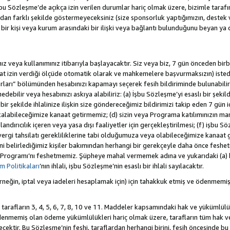
 Sözleşme’de açıkça izin verilen durumlar hariç olmak üzere, bizimle tarafınız a
an farklı şekilde göstermeyeceksiniz (size sponsorluk yaptığımızın, destek 
r bir kişi veya kurum arasındaki bir ilişki veya bağlantı bulunduğunu beyan ya
z veya kullanımınız itibarıyla başlayacaktır. Siz veya biz, 7 gün önceden birbi
uat izin verdiği ölçüde otomatik olarak ve mahkemelere başvurmaksızın) isted
rları” bölümünden hesabınızı kapamayı seçerek fesih bildiriminde bulunabilirs
ebilir veya hesabınızı askıya alabiliriz: (a) İşbu Sözleşme’yi esaslı bir şekild
ir şekilde ihlalinize ilişkin size göndereceğimiz bildirimizi takip eden 7 gün
alabileceğimize kanaat getirmemiz; (d) sizin veya Programa katılımınızın ma
olandırıcılık içeren veya yasa dışı faaliyetler için gerçekleştirilmesi; (f) işb
k vergi tahsilatı gerekliliklerine tabi olduğumuza veya olabileceğimize kanaat 
tiğini belirlediğimiz kişiler bakımından herhangi bir gerekçeyle daha önce fesh
 Programı’nı feshetmemiz. Şüpheye mahal vermemek adına ve yukarıdaki (a) 
 Politikaları
’nın ihlali, işbu Sözleşme’nin esaslı bir ihlali sayılacaktır.
eğin, iptal veya iadeleri hesaplamak için) için tahakkuk etmiş ve ödenmemiş
 tarafların 3, 4, 5, 6, 7, 8, 10 ve 11. Maddeler kapsamındaki hak ve yükümlülü
emiş olan ödeme yükümlülükleri hariç olmak üzere, tarafların tüm hak ve y
recektir. Bu Sözleşme’nin feshi, taraflardan herhangi birini, fesih öncesinde 