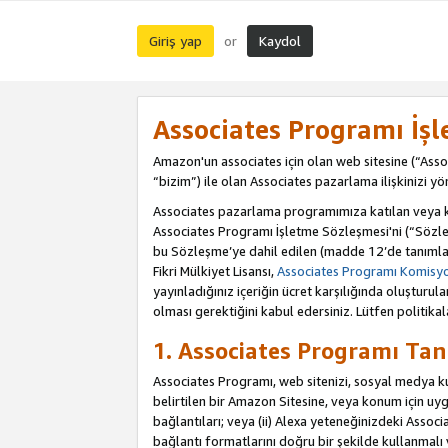
Giriş yap
Kaydol
or
Associates Programı İş
Amazon'un associates için olan web sitesine (“Assoc
“bizim”) ile olan Associates pazarlama ilişkinizi yön
Associates pazarlama programımıza katılan veya kat
Associates Programı İşletme Sözleşmesi'ni (“Sözle
bu Sözleşme’ye dahil edilen (madde 12’de tanımlan
Fikri Mülkiyet Lisansı,
Associates Programı Komisyon
yayınladığınız içeriğin ücret karşılığında oluştur
olması gerektiğini kabul edersiniz. Lütfen politikal
1. Associates Programı Tan
Associates Programı, web sitenizi, sosyal medya kull
belirtilen bir Amazon Sitesine, veya konum için uygul
bağlantıları; veya (ii) Alexa yeteneğinizdeki Associa
bağlantı formatlarını doğru bir şekilde kullanmalı