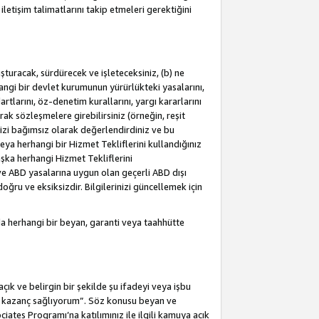
letişim talimatlarını takip etmeleri gerektiğini
turacak, sürdürecek ve işleteceksiniz, (b) ne
hangi bir devlet kurumunun yürürlükteki yasalarını,
dartlarını, öz-denetim kurallarını, yargı kararlarını
arak sözleşmelere girebilirsiniz (örneğin, reşit
izi bağımsız olarak değerlendirdiniz ve bu
ya herhangi bir Hizmet Tekliflerini kullandığınız
şka herhangi Hizmet Tekliflerini
a ve ABD yasalarına uygun olan geçerli ABD dışı
oğru ve eksiksizdir. Bilgilerinizi güncellemek için
a herhangi bir beyan, garanti veya taahhütte
ık ve belirgin bir şekilde şu ifadeyi veya işbu
an kazanç sağlıyorum”. Söz konusu beyan ve
ates Programı’na katılımınız ile ilgili kamuya açık