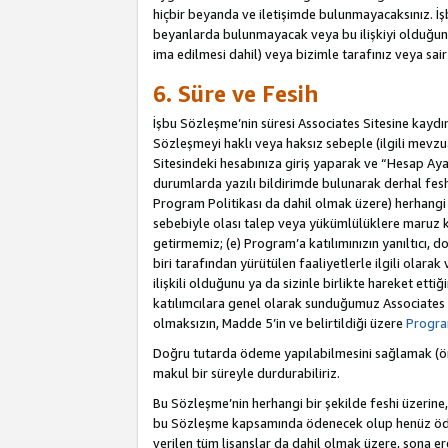
hiçbir beyanda ve iletişimde bulunmayacaksınız. İşbu
beyanlarda bulunmayacak veya bu ilişkiyi olduğund
ima edilmesi dahil) veya bizimle tarafınız veya sai
6. Süre ve Fesih
İşbu Sözleşme’nin süresi Associates Sitesine kaydını
Sözleşmeyi haklı veya haksız sebeple (ilgili mevz
Sitesindeki hesabınıza giriş yaparak ve “Hesap Aya
durumlarda yazılı bildirimde bulunarak derhal feshed
Program Politikası da dahil olmak üzere) herhangi b
sebebiyle olası talep veya yükümlülüklere maruz k
getirmemiz; (e) Program’a katılımınızın yanıltıcı, d
biri tarafından yürütülen faaliyetlerle ilgili olara
ilişkili olduğunu ya da sizinle birlikte hareket et
katılımcılara genel olarak sunduğumuz Associates
olmaksızın, Madde 5’in ve belirtildiği üzere
Program
Doğru tutarda ödeme yapılabilmesini sağlamak (örn
makul bir süreyle durdurabiliriz.
Bu Sözleşme’nin herhangi bir şekilde feshi üzerine,
bu Sözleşme kapsamında ödenecek olup henüz ödenm
verilen tüm lisanslar da dahil olmak üzere, sona e