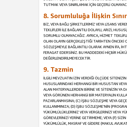
TUTMAK VEYA SINIRLAMAK İÇİN GEÇERLİ OLMAYAC
8. Sorumluluğa İlişkin Sın
BİZ, VEYA BAĞLI ŞİRKETLERİMİZ VEYA LİSANS VE
TEKLİFLERİ İLE BAĞLANTILI DOLAYLI, ARIZİ, HUSU
SORUMLU OLMAYACAĞIZ. AYRICA, HİZMET TEKL
OLAN OLAYIN GERÇEKLEŞTİĞİ TARİHTEN ÖNCEKİ O
SÖZLEŞMEYLE BAĞLANTILI OLARAK AYNEN İFA, İHT
FERAGAT EDERSİNİZ. BU MADDEDEKİ HİÇBİR HÜ
DEĞERLENDİRİLMEYECEKTİR.
9. Tazmin
İLGİLİ MEVZUATIN İZİN VERDİĞİ ÖLÇÜDE SİTENİZ
HUSUSLARINDAKİ HERHANGİ BİR HUSUSTAN VEYA 
ALAN MATERYALLERDEN BİRİNE VE SİTENİZİN YA D
VEYA GÖRÜNEN HERHANGİ BİR MATERYALİN KULLANI
PAZARLANMASINA; (C) İŞBU SÖZLEŞME VEYA GEÇER
KULLANIMINIZA; (D) İŞBU SÖZLEŞME’NİN (PROGRA
YÜKÜMLÜLÜKLERİNİZ VEYA VERGİLERİNİZİ VEYA Y
GÖREVLERİNİZİ YERİNE GETİRMEME; VEYA (F) SİZİN 
YÜKÜMLÜLÜK, MASRAF VE GİDERE (MAKUL AVUKATLIK