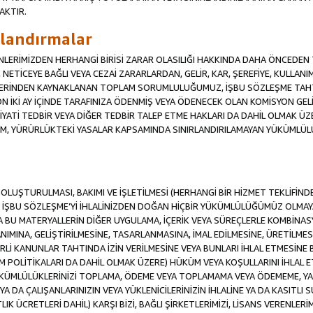
AKTIR.
ırlandırmalar
RENLERİMİZDEN HERHANGİ BİRİSİ ZARAR OLASILIĞI HAKKINDA DAHA ÖNCEDEN T
Sİ, NETİCEYE BAĞLI VEYA CEZAİ ZARARLARDAN, GELİR, KAR, ŞEREFİYE, KULLA
İFLERİNDEN KAYNAKLANAN TOPLAM SORUMLULUĞUMUZ, İŞBU SÖZLEŞME TAH
N İKİ AY İÇİNDE TARAFINIZA ÖDENMİŞ VEYA ÖDENECEK OLAN KOMİSYON GELİ
İYATİ TEDBİR VEYA DİĞER TEDBİR TALEP ETME HAKLARI DA DAHİL OLMA
KÜM, YÜRÜRLÜKTEKİ YASALAR KAPSAMINDA SINIRLANDIRILAMAYAN YÜKÜMLÜL
İN OLUŞTURULMASI, BAKIMI VE İŞLETİLMESİ (HERHANGİ BİR HİZMET TEKLİFİ
İŞBU SÖZLEŞME’Yİ İHLALİNİZDEN DOĞAN HİÇBİR YÜKÜMLÜLÜĞÜMÜZ OLMAYACA
A BU MATERYALLERİN DİĞER UYGULAMA, İÇERİK VEYA SÜREÇLERLE KOMBİNASY
MINA, GELİŞTİRİLMESİNE, TASARLANMASINA, İMAL EDİLMESİNE, ÜRETİLMESİ
Lİ KANUNLAR TAHTINDA İZİN VERİLMESİNE VEYA BUNLARI İHLAL ETMESİNE 
M POLİTİKALARI DA DAHİL OLMAK ÜZERE) HÜKÜM VEYA KOŞULLARINI İHLAL ET
ÜKÜMLÜLÜKLERİNİZİ TOPLAMA, ÖDEME VEYA TOPLAMAMA VEYA ÖDEMEME, YA 
YA DA ÇALIŞANLARINIZIN VEYA YÜKLENİCİLERİNİZİN İHLALİNE YA DA KASITLI S
 ÜCRETLERİ DAHİL) KARŞI BİZİ, BAĞLI ŞİRKETLERİMİZİ, LİSANS VERENLERİMİ