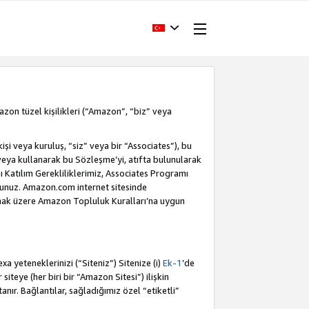
Amazon tüzel kişilikleri (“Amazon”, “biz” veya
i veya kuruluş, “siz” veya bir “Associates”), bu
veya kullanarak bu Sözleşme’yi, atıfta bulunularak
Katılım Gerekliliklerimiz, Associates Programı
sunuz. Amazon.com internet sitesinde
olmak üzere Amazon Topluluk Kuralları’na uygun
a yeteneklerinizi (“Siteniz”) Sitenize (i)
Ek-1
’de
siteye (her biri bir “Amazon Sitesi”) ilişkin
tanır. Bağlantılar, sağladığımız özel “etiketli”