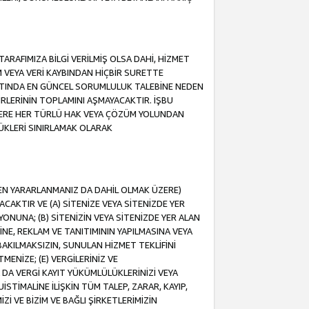
ARAFIMIZA BİLGİ VERİLMİŞ OLSA DAHİ, HİZMET
NIM VEYA VERİ KAYBINDAN HİÇBİR SURETTE
TINDA EN GÜNCEL SORUMLULUK TALEBİNE NEDEN
RLERİNİN TOPLAMINI AŞMAYACAKTIR. İŞBU
K ÜZERE HER TÜRLÜ HAK VEYA ÇÖZÜM YOLUNDAN
ÜKLERİ SINIRLAMAK OLARAK
NDEN YARARLANMANIZ DA DAHİL OLMAK ÜZERE)
KTIR VE (A) SİTENİZE VEYA SİTENİZDE YER
ONUNA; (B) SİTENİZİN VEYA SİTENİZDE YER ALAN
NE, REKLAM VE TANITIMININ YAPILMASINA VEYA
BAKILMAKSIZIN, SUNULAN HİZMET TEKLİFİNİ
MENİZE; (E) VERGİLERİNİZ VE
DA VERGİ KAYIT YÜKÜMLÜLÜKLERİNİZİ VEYA
UİSTİMALİNE İLİŞKİN TÜM TALEP, ZARAR, KAYIP,
Zİ VE BİZİM VE BAĞLI ŞİRKETLERİMİZİN