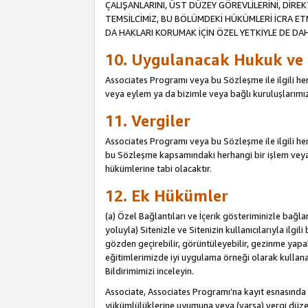
ÇALIŞANLARINI, ÜST DÜZEY GÖREVLİLERİNİ, DİREK
TEMSİLCİMİZ, BU BÖLÜMDEKİ HÜKÜMLERİ İCRA ET
DA HAKLARI KORUMAK İÇİN ÖZEL YETKİYLE DE DAHİ
10. Uygulanacak Hukuk ve
Associates Programı veya bu Sözleşme ile ilgili herh
veya eylem ya da bizimle veya bağlı kuruluşlarımızl
11. Vergiler
Associates Programı veya bu Sözleşme ile ilgili herha
bu Sözleşme kapsamındaki herhangi bir işlem veya e
hükümlerine tabi olacaktır.
12. Ek Hükümler
(a) Özel Bağlantıları ve İçerik gösteriminizle bağl
yoluyla) Sitenizle ve Sitenizin kullanıcılarıyla ilgil
gözden geçirebilir, görüntüleyebilir, gezinme yapab
eğitimlerimizde iyi uygulama örneği olarak kullanabil
Bildirimimizi inceleyin.
Associate, Associates Programı’na kayıt esnasın
yükümlülüklerine uyumuna veya (varsa) vergi düzen