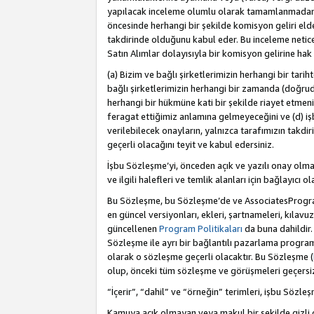
yapılacak inceleme olumlu olarak tamamlanmadan 
öncesinde herhangi bir şekilde komisyon geliri e
takdirinde olduğunu kabul eder. Bu inceleme netic
Satın Alımlar dolayısıyla bir komisyon gelirine ha
(a) Bizim ve bağlı şirketlerimizin herhangi bir tari
bağlı şirketlerimizin herhangi bir zamanda (doğruda
herhangi bir hükmüne kati bir şekilde riayet etm
feragat ettiğimiz anlamına gelmeyeceğini ve (d) iş
verilebilecek onayların, yalnızca tarafımızın takdi
geçerli olacağını teyit ve kabul edersiniz.
İşbu Sözleşme’yi, önceden açık ve yazılı onay olma
ve ilgili halefleri ve temlik alanları için bağlayıcı
Bu Sözleşme, bu Sözleşme’de ve AssociatesProgramı 
en güncel versiyonları, ekleri, şartnameleri, kılavu
güncellenen
Program Politikaları
da buna dahildir.
Sözleşme ile ayrı bir bağlantılı pazarlama program
olarak o sözleşme geçerli olacaktır. Bu Sözleşme (
olup, önceki tüm sözleşme ve görüşmeleri geçersiz 
“İçerir”, “dahil” ve “örneğin” terimleri, işbu Sözle
Kamuya açık olmayan veya makul bir şekilde gizli o