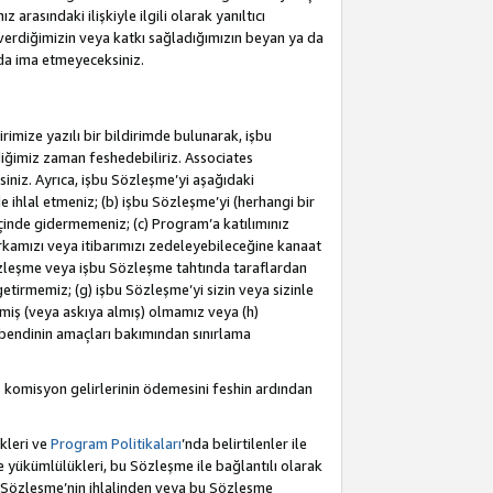
rasındaki ilişkiyle ilgili olarak yanıltıcı
verdiğimizin veya katkı sağladığımızın beyan ya da
 da ima etmeyeceksiniz.
rimize yazılı bir bildirimde bulunarak, işbu
iğimiz zaman feshedebiliriz. Associates
iniz. Ayrıca, işbu Sözleşme’yi aşağıdaki
e ihlal etmeniz; (b) işbu Sözleşme’yi (herhangi bir
 içinde gidermemeniz; (c) Program’a katılımınız
rkamızı veya itibarımızı zedeleyebileceğine kanaat
u Sözleşme veya işbu Sözleşme tahtında taraflardan
getirmemiz; (g) işbu Sözleşme’yi sizin veya sizinle
etmiş (veya askıya almış) olmamız veya (h)
bendinin amaçları bakımından sınırlama
 komisyon gelirlerinin ödemesini feshin ardından
kleri ve
Program Politikaları
’nda belirtilenler ile
ükümlülükleri, bu Sözleşme ile bağlantılı olarak
bu Sözleşme’nin ihlalinden veya bu Sözleşme