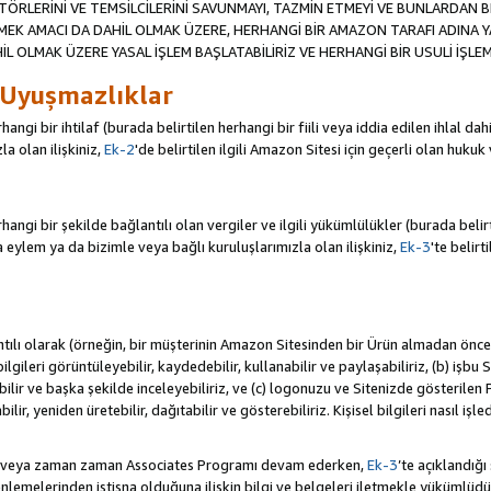
TÖRLERİNİ VE TEMSİLCİLERİNİ SAVUNMAYI, TAZMİN ETMEYİ VE BUNLARDAN BER
MEK AMACI DA DAHİL OLMAK ÜZERE, HERHANGİ BİR AMAZON TARAFI ADINA 
L OLMAK ÜZERE YASAL İŞLEM BAŞLATABİLİRİZ VE HERHANGİ BİR USULİ İŞLEM
 Uyuşmazlıklar
angi bir ihtilaf (burada belirtilen herhangi bir fiili veya iddia edilen ihlal 
a olan ilişkiniz,
Ek-2
'de belirtilen ilgili Amazon Sitesi için geçerli olan hukuk
ngi bir şekilde bağlantılı olan vergiler ve ilgili yükümlülükler (burada belirtil
ylem ya da bizimle veya bağlı kuruluşlarımızla olan ilişkiniz,
Ek-3
'te belirt
antılı olarak (örneğin, bir müşterinin Amazon Sitesinden bir Ürün almadan önc
i bilgileri görüntüleyebilir, kaydedebilir, kullanabilir ve paylaşabiliriz, (b) iş
ilir ve başka şekilde inceleyebiliriz, ve (c) logonuzu ve Sitenizde gösterilen
ir, yeniden üretebilir, dağıtabilir ve gösterebiliriz. Kişisel bilgileri nasıl işl
da veya zaman zaman Associates Programı devam ederken,
Ek-3
’te açıklandığı
lemelerinden istisna olduğuna ilişkin bilgi ve belgeleri iletmekle yükümlü