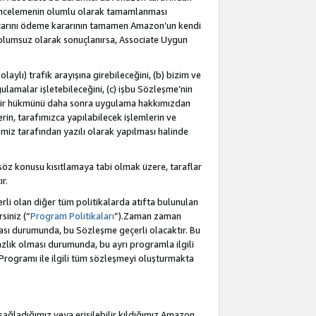
incelemenin olumlu olarak tamamlanması
utarını ödeme kararının tamamen Amazon’un kendi
 olumsuz olarak sonuçlanırsa, Associate Uygun
aylı) trafik arayışına girebileceğini, (b) bizim ve
ulamalar işletebileceğini, (c) işbu Sözleşme’nin
a bir hükmünü daha sonra uygulama hakkımızdan
in, tarafımızca yapılabilecek işlemlerin ve
cimiz tarafından yazılı olarak yapılması halinde
söz konusu kısıtlamaya tabi olmak üzere, taraflar
r.
li olan diğer tüm politikalarda atıfta bulunulan
siniz (“
Program Politikaları
”).Zaman zaman
ması durumunda, bu Sözleşme geçerli olacaktır. Bu
zlık olması durumunda, bu ayrı programla ilgili
Programı ile ilgili tüm sözleşmeyi oluşturmakta
sağladığımız veya erişilebilir kıldığımız Amazon