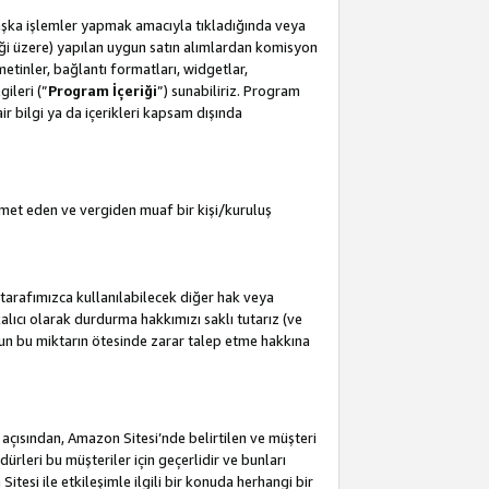
başka işlemler yapmak amacıyla tıkladığında veya
leceği üzere) yapılan uygun satın alımlardan komisyon
metinler, bağlantı formatları, widgetlar,
ileri (”
Program İçeriği
”) sunabiliriz. Program
air bilgi ya da içerikleri kapsam dışında
met eden ve vergiden muaf bir kişi/kuruluş
tarafımızca kullanılabilecek diğer hak veya
lıcı olarak durdurma hakkımızı saklı tutarız (ve
'un bu miktarın ötesinde zarar talep etme hakkına
i açısından, Amazon Sitesi’nde belirtilen ve müşteri
edürleri bu müşteriler için geçerlidir ve bunları
esi ile etkileşimle ilgili bir konuda herhangi bir