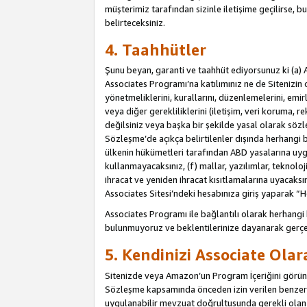
müşterimiz tarafından sizinle iletişime geçilirse, b
belirteceksiniz.
4. Taahhütler
Şunu beyan, garanti ve taahhüt ediyorsunuz ki (a) 
Associates Programı’na katılımınız ne de Sitenizin 
yönetmeliklerini, kurallarını, düzenlemelerini, emirle
veya diğer gerekliliklerini (iletişim, veri koruma, r
değilsiniz veya başka bir şekilde yasal olarak söz
Sözleşme’de açıkça belirtilenler dışında herhangi 
ülkenin hükümetleri tarafından ABD yasalarına uyg
kullanmayacaksınız, (f) mallar, yazılımlar, teknolo
ihracat ve yeniden ihracat kısıtlamalarına uyacaksın
Associates Sitesi’ndeki hesabınıza giriş yaparak “He
Associates Programı ile bağlantılı olarak herhangi
bulunmuyoruz ve beklentilerinize dayanarak gerçe
5. Kendinizi Associate Ola
Sitenizde veya Amazon’un Program İçeriğini görüntü
Sözleşme kapsamında önceden izin verilen benzer b
uygulanabilir mevzuat doğrultusunda gerekli olan d