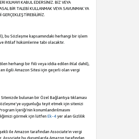
İ KILMAYI KABUL EDERSİNİZ. BİZ VEYA
YASAL BİR TALEBİ KULLANMAK VEYA SAVUNMAK YA
İ GERÇEKLEŞTİREBİLİRİZ.
dahil), bu Sözleşme kapsamındaki herhangi bir işlem
 ve ihtilaf hükümlerine tabi olacaktır.
en herhangi bir fiili veya iddia edilen ihlal dahil),
ilen ilgili Amazon Sitesi için geçerli olan vergi
e Sitenizde bulunan bir Özel Bağlantıya tıklaması
bu Sözleşme’ye uygunluğu teyit etmek için sitenizi
 Program İçeriği’nin konumlandırılmasını
ediğimizi görmek için lütfen
Ek-4
yer alan Gizlilik
 şekli ile Amazon tarafından Associate’ın vergi
dür. Associate bu durumlarda Amazon tarafından