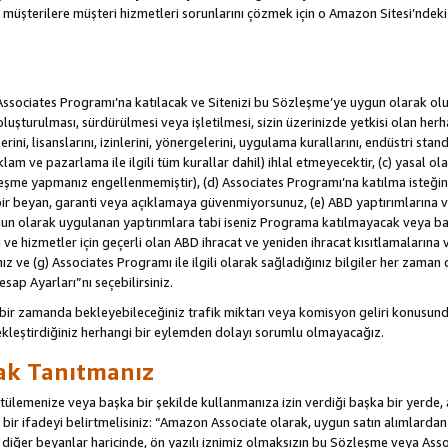
u müşterilere müşteri hizmetleri sorunlarını çözmek için o Amazon Sitesi’ndeki i
Associates Programı’na katılacak ve Sitenizi bu Sözleşme’ye uygun olarak oluş
oluşturulması, sürdürülmesi veya işletilmesi, sizin üzerinizde yetkisi olan her
rini, lisanslarını, izinlerini, yönergelerini, uygulama kurallarını, endüstri stan
eklam ve pazarlama ile ilgili tüm kurallar dahil) ihlal etmeyecektir, (c) yasal ol
leşme yapmanız engellenmemiştir), (d) Associates Programı’na katılma isteğin
bir beyan, garanti veya açıklamaya güvenmiyorsunuz, (e) ABD yaptırımlarına ve
un olarak uygulanan yaptırımlara tabi iseniz Programa katılmayacak veya ba
ji ve hizmetler için geçerli olan ABD ihracat ve yeniden ihracat kısıtlamaların
ız ve (g) Associates Programı ile ilgili olarak sağladığınız bilgiler her zaman d
sap Ayarları”nı seçebilirsiniz.
 bir zamanda bekleyebileceğiniz trafik miktarı veya komisyon geliri konusund
kleştirdiğiniz herhangi bir eylemden dolayı sorumlu olmayacağız.
rak Tanıtmanız
lemenize veya başka bir şekilde kullanmanıza izin verdiği başka bir yerde, aç
ir ifadeyi belirtmelisiniz: “Amazon Associate olarak, uygun satın alımlard
iğer beyanlar haricinde, ön yazılı iznimiz olmaksızın bu Sözleşme veya Associ