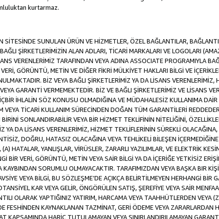
luluktan kurtarmaz.
SİTESİNDE SUNULAN ÜRÜN VE HİZMETLER, ÖZEL BAĞLANTILAR, BAĞLANTI F
VE BAĞLI ŞİRKETLERİMİZİN ALAN ADLARI, TİCARİ MARKALARI VE LOGOLARI (A
LİSANS VERENLERİMİZ TARAFINDAN VEYA ADINA ASSOCIATE PROGRAMIYLA BA
ERİ, GÖRÜNTÜ, METİN VE DİĞER FİKRİ MÜLKİYET HAKLARI BİLGİ VE İÇERİKLER
MAKTADIR. BİZ VEYA BAĞLI ŞİRKETLERİMİZ YA DA LİSANS VERENLERİMİZ, HİZ
YA GARANTİ VERMEMEKTEDİR. BİZ VE BAĞLI ŞİRKETLERİMİZ VE LİSANS VERE
 HİÇBİR İHLALİN SÖZ KONUSU OLMADIĞINA VE MÜDAHALESİZ KULLANIMA DAİR 
DİM VEYA TİCARİ KULLANIM SÜRECİNDEN DOĞAN TÜM GARANTİLERİ REDDEDER
İNİ SONLANDIRABİLİR VEYA BİR HİZMET TEKLİFİNİN NİTELİĞİNİ, ÖZELLİKLE
MİZ YA DA LİSANS VERENLERİMİZ, HİZMET TEKLİFLERİNİN SÜREKLİ OLACAĞINA, A
İNTİSİZ, DOĞRU, HATASIZ OLACAĞINA VEYA TEHLİKELİ BİLEŞEN İÇERMEDİĞİN
 (A) HATALAR, YANLIŞLAR, VİRÜSLER, ZARARLI YAZILIMLAR, VE ELEKTRİK KESİ
Gİ BİR VERİ, GÖRÜNTÜ, METİN VEYA SAİR BİLGİ YA DA İÇERİĞE YETKİSİZ ERİ
EYA KAYBINDAN SORUMLU OLMAYACAKTIR. TARAFIMIZDAN VEYA BAŞKA BIR KİŞ
 TAVSİYE VEYA BİLGİ, BU SÖZLEŞME’DE AÇIKÇA BELİRTİLMEYEN HERHANGİ BİR
POTANSİYEL KAR VEYA GELİR, ÖNGÖRÜLEN SATIŞ, ŞEREFİYE VEYA SAİR MENFA
TILI OLARAK YAPTIĞINIZ YATIRIM, HARCAMA VEYA TAAHHÜTLERDEN VEYA (Z
İLDE FESHİNDEN KAYNAKLANAN TAZMİNAT, GERİ ÖDEME VEYA ZARARLARDAN H
UAT KAPSAMINDA HARİÇ TUTULAMAYAN VEYA SINIRLANDIRILAMAYAN GARANTİ