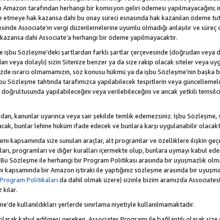
Amazon tarafından herhangi bir komisyon geliri ödemesi yapılmayacağını; 
lde etmeye hak kazansa dahi bu onay süreci esnasında hak kazanılan ödeme t
esinde Associate’ın vergi düzenlemelerine uyumlu olmadığı anlaşılır ve süreç
k kazansa dahi Associate’a herhangi bir ödeme yapılmayacaktır.
hte işbu Sözleşme’deki şartlardan farklı şartlar çerçevesinde (doğrudan veya dol
n veya dolaylı) sizin Sitenize benzer ya da size rakip olacak siteler veya uyg
enizde ısrarcı olmamamızın, söz konusu hükmü ya da işbu Sözleşme’nin başk
bu Sözleşme tahtında tarafımızca yapılabilecek tespitlerin veya güncellemeler
ri doğrultusunda yapılabileceğini veya verilebileceğini ve ancak yetkili temsil
dan, kanunlar uyarınca veya sair şekilde temlik edemezsiniz. İşbu Sözleşme, 
 olacak, bunlar lehine hüküm ifade edecek ve bunlara karşı uygulanabilir olacaktı
kapsamında size sunulan araçlar, alt programlar ve özelliklere ilişkin geçer
zları, programları ve diğer kuralları içermekte olup, bunlara uymayı kabul eder
 Bu Sözleşme ile herhangi bir Program Politikası arasında bir uyuşmazlık ol
ı kapsamında bir Amazon iştiraki ile yaptığınız sözleşme arasında bir uyuşma
Program Politikaları
da dahil olmak üzere) sizinle bizim aramızda Associates
kılar.
şme’de kullanıldıkları yerlerde sınırlama niyetiyle kullanılmamaktadır.
larak kabul edilmesi gereken, Associates Programı ile bağlantılı olarak size 