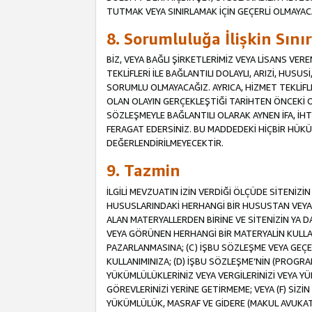
TUTMAK VEYA SINIRLAMAK İÇİN GEÇERLİ OLMAYAC
8. Sorumluluğa İlişkin Sın
BİZ, VEYA BAĞLI ŞİRKETLERİMİZ VEYA LİSANS VE
TEKLİFLERİ İLE BAĞLANTILI DOLAYLI, ARIZİ, HUSU
SORUMLU OLMAYACAĞIZ. AYRICA, HİZMET TEKL
OLAN OLAYIN GERÇEKLEŞTİĞİ TARİHTEN ÖNCEKİ O
SÖZLEŞMEYLE BAĞLANTILI OLARAK AYNEN İFA, İHT
FERAGAT EDERSİNİZ. BU MADDEDEKİ HİÇBİR HÜ
DEĞERLENDİRİLMEYECEKTİR.
9. Tazmin
İLGİLİ MEVZUATIN İZİN VERDİĞİ ÖLÇÜDE SİTENİZ
HUSUSLARINDAKİ HERHANGİ BİR HUSUSTAN VEYA 
ALAN MATERYALLERDEN BİRİNE VE SİTENİZİN YA D
VEYA GÖRÜNEN HERHANGİ BİR MATERYALİN KULLANI
PAZARLANMASINA; (C) İŞBU SÖZLEŞME VEYA GEÇER
KULLANIMINIZA; (D) İŞBU SÖZLEŞME’NİN (PROGRA
YÜKÜMLÜLÜKLERİNİZ VEYA VERGİLERİNİZİ VEYA Y
GÖREVLERİNİZİ YERİNE GETİRMEME; VEYA (F) SİZİN 
YÜKÜMLÜLÜK, MASRAF VE GİDERE (MAKUL AVUKATLIK