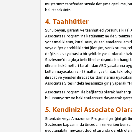
müşterimiz tarafından sizinle iletişime geçilirse, b
belirteceksiniz.
4. Taahhütler
Şunu beyan, garanti ve taahhüt ediyorsunuz ki (a) 
Associates Programı’na katılımınız ne de Sitenizin 
yönetmeliklerini, kurallarını, düzenlemelerini, emirle
veya diğer gerekliliklerini (iletişim, veri koruma, r
değilsiniz veya başka bir şekilde yasal olarak söz
Sözleşme’de açıkça belirtilenler dışında herhangi 
ülkenin hükümetleri tarafından ABD yasalarına uyg
kullanmayacaksınız, (f) mallar, yazılımlar, teknolo
ihracat ve yeniden ihracat kısıtlamalarına uyacaksın
Associates Sitesi’ndeki hesabınıza giriş yaparak “He
Associates Programı ile bağlantılı olarak herhangi
bulunmuyoruz ve beklentilerinize dayanarak gerçe
5. Kendinizi Associate Ola
Sitenizde veya Amazon’un Program İçeriğini görüntü
Sözleşme kapsamında önceden izin verilen benzer b
uygulanabilir mevzuat doğrultusunda gerekli olan d