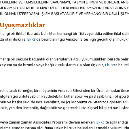
TÖRLERİNİ VE TEMSİLCİLERİNİ SAVUNMAYI, TAZMİN ETMEYİ VE BUNLARDAN BER
MEK AMACI DA DAHİL OLMAK ÜZERE, HERHANGİ BİR AMAZON TARAFI ADINA 
L OLMAK ÜZERE YASAL İŞLEM BAŞLATABİLİRİZ VE HERHANGİ BİR USULİ İŞLEM
 Uyuşmazlıklar
angi bir ihtilaf (burada belirtilen herhangi bir fiili veya iddia edilen ihlal 
a olan ilişkiniz,
Ek-2
'de belirtilen ilgili Amazon Sitesi için geçerli olan hukuk
ngi bir şekilde bağlantılı olan vergiler ve ilgili yükümlülükler (burada belirtil
ylem ya da bizimle veya bağlı kuruluşlarımızla olan ilişkiniz,
Ek-3
'te belirt
antılı olarak (örneğin, bir müşterinin Amazon Sitesinden bir Ürün almadan önc
i bilgileri görüntüleyebilir, kaydedebilir, kullanabilir ve paylaşabiliriz, (b) iş
ilir ve başka şekilde inceleyebiliriz, ve (c) logonuzu ve Sitenizde gösterilen
ir, yeniden üretebilir, dağıtabilir ve gösterebiliriz. Kişisel bilgileri nasıl işl
da veya zaman zaman Associates Programı devam ederken,
Ek-3
’te açıklandığı
lemelerinden istisna olduğuna ilişkin bilgi ve belgeleri iletmekle yükümlü