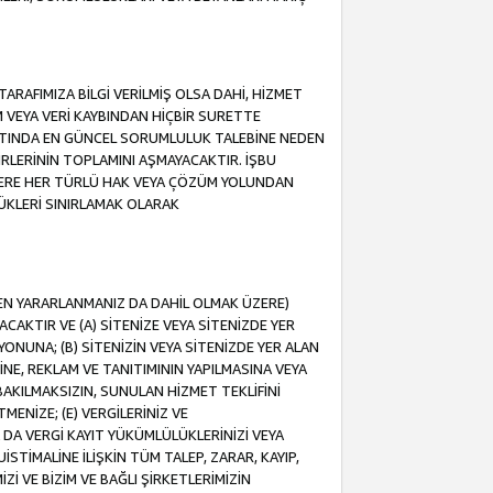
ARAFIMIZA BİLGİ VERİLMİŞ OLSA DAHİ, HİZMET
NIM VEYA VERİ KAYBINDAN HİÇBİR SURETTE
TINDA EN GÜNCEL SORUMLULUK TALEBİNE NEDEN
RLERİNİN TOPLAMINI AŞMAYACAKTIR. İŞBU
K ÜZERE HER TÜRLÜ HAK VEYA ÇÖZÜM YOLUNDAN
ÜKLERİ SINIRLAMAK OLARAK
NDEN YARARLANMANIZ DA DAHİL OLMAK ÜZERE)
KTIR VE (A) SİTENİZE VEYA SİTENİZDE YER
ONUNA; (B) SİTENİZİN VEYA SİTENİZDE YER ALAN
NE, REKLAM VE TANITIMININ YAPILMASINA VEYA
BAKILMAKSIZIN, SUNULAN HİZMET TEKLİFİNİ
MENİZE; (E) VERGİLERİNİZ VE
DA VERGİ KAYIT YÜKÜMLÜLÜKLERİNİZİ VEYA
UİSTİMALİNE İLİŞKİN TÜM TALEP, ZARAR, KAYIP,
Zİ VE BİZİM VE BAĞLI ŞİRKETLERİMİZİN