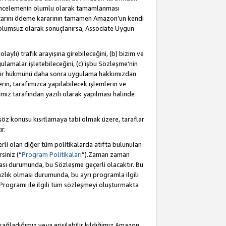
incelemenin olumlu olarak tamamlanması
utarını ödeme kararının tamamen Amazon’un kendi
 olumsuz olarak sonuçlanırsa, Associate Uygun
aylı) trafik arayışına girebileceğini, (b) bizim ve
ulamalar işletebileceğini, (c) işbu Sözleşme’nin
a bir hükmünü daha sonra uygulama hakkımızdan
in, tarafımızca yapılabilecek işlemlerin ve
cimiz tarafından yazılı olarak yapılması halinde
söz konusu kısıtlamaya tabi olmak üzere, taraflar
r.
li olan diğer tüm politikalarda atıfta bulunulan
siniz (“
Program Politikaları
”).Zaman zaman
ması durumunda, bu Sözleşme geçerli olacaktır. Bu
zlık olması durumunda, bu ayrı programla ilgili
Programı ile ilgili tüm sözleşmeyi oluşturmakta
sağladığımız veya erişilebilir kıldığımız Amazon