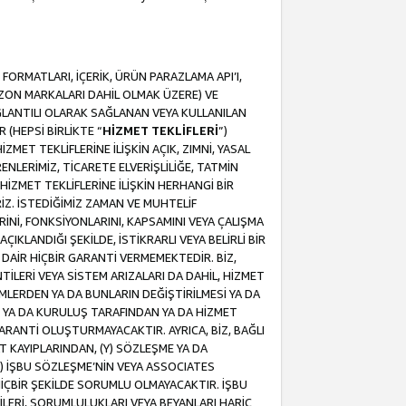
ORMATLARI, İÇERİK, ÜRÜN PARAZLAMA API’I,
MAZON MARKALARI DAHİL OLMAK ÜZERE) VE
ĞLANTILI OLARAK SAĞLANAN VEYA KULLANILAN
 (HEPSİ BİRLİKTE “
HİZMET TEKLİFLERİ
”)
MET TEKLİFLERİNE İLİŞKİN AÇIK, ZIMNİ, YASAL
NLERİMİZ, TİCARETE ELVERİŞLİLİĞE, TATMİN
HİZMET TEKLİFLERİNE İLİŞKİN HERHANGİ BİR
İZ. İSTEDİĞİMİZ ZAMAN VE MUHTELİF
RİNİ, FONKSİYONLARINI, KAPSAMINI VEYA ÇALIŞMA
ÇIKLANDIĞI ŞEKİLDE, İSTİKRARLI VEYA BELİRLİ BİR
E DAİR HİÇBİR GARANTİ VERMEMEKTEDİR. BİZ,
NTİLERİ VEYA SİSTEM ARIZALARI DA DAHİL, HİZMET
ŞİMLERDEN YA DA BUNLARIN DEĞİŞTİRİLMESİ YA DA
İ YA DA KURULUŞ TARAFINDAN YA DA HİZMET
 GARANTİ OLUŞTURMAYACAKTIR. AYRICA, BİZ, BAĞLI
AT KAYIPLARINDAN, (Y) SÖZLEŞME YA DA
) İŞBU SÖZLEŞME’NİN VEYA ASSOCIATES
İÇBİR ŞEKİLDE SORUMLU OLMAYACAKTIR. İŞBU
LERİ, SORUMLULUKLARI VEYA BEYANLARI HARİÇ