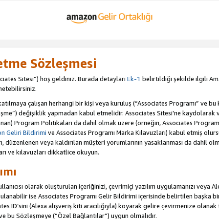
letme Sözleşmesi
iates Sitesi”) hoş geldiniz. Burada detayları
Ek-1
belirtildiği şekilde ilgili 
etebilirsiniz.
ılmaya çalışan herhangi bir kişi veya kuruluş (“Associates Programı” ve bu kiş
şme”) değişiklik yapmadan kabul etmelidir. Associates Sitesi'ne kaydolarak 
an) Program Politikaları da dahil olmak üzere (örneğin, Associates Programı 
 Geliri Bildirimi
ve Associates Programı Marka Kılavuzları) kabul etmiş olur
ulan, düzenlenen veya kaldırılan müşteri yorumlarının yasaklanması da dahil 
arı ve kılavuzları dikkatlice okuyun.
ımı
anıcısı olarak oluşturulan içeriğinizi, çevrimiçi yazılım uygulamanızı veya Alex
anabilir ise Associates Programı Gelir Bildirimi içerisinde belirtilen başka bir 
tes ID’sini (Alexa alışveriş kiti aracılığıyla) koyarak gelire çevirmenize olanak 
 ve bu Sözleşmeye (“Özel Bağlantılar”) uygun olmalıdır.