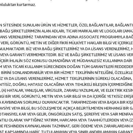
luluktan kurtarmaz.
SİTESİNDE SUNULAN ÜRÜN VE HİZMETLER, ÖZEL BAĞLANTILAR, BAĞLANTI F
VE BAĞLI ŞİRKETLERİMİZİN ALAN ADLARI, TİCARİ MARKALARI VE LOGOLARI (A
LİSANS VERENLERİMİZ TARAFINDAN VEYA ADINA ASSOCIATE PROGRAMIYLA BA
ERİ, GÖRÜNTÜ, METİN VE DİĞER FİKRİ MÜLKİYET HAKLARI BİLGİ VE İÇERİKLER
MAKTADIR. BİZ VEYA BAĞLI ŞİRKETLERİMİZ YA DA LİSANS VERENLERİMİZ, HİZ
YA GARANTİ VERMEMEKTEDİR. BİZ VE BAĞLI ŞİRKETLERİMİZ VE LİSANS VERE
 HİÇBİR İHLALİN SÖZ KONUSU OLMADIĞINA VE MÜDAHALESİZ KULLANIMA DAİR 
DİM VEYA TİCARİ KULLANIM SÜRECİNDEN DOĞAN TÜM GARANTİLERİ REDDEDER
İNİ SONLANDIRABİLİR VEYA BİR HİZMET TEKLİFİNİN NİTELİĞİNİ, ÖZELLİKLE
MİZ YA DA LİSANS VERENLERİMİZ, HİZMET TEKLİFLERİNİN SÜREKLİ OLACAĞINA, A
İNTİSİZ, DOĞRU, HATASIZ OLACAĞINA VEYA TEHLİKELİ BİLEŞEN İÇERMEDİĞİN
 (A) HATALAR, YANLIŞLAR, VİRÜSLER, ZARARLI YAZILIMLAR, VE ELEKTRİK KESİ
Gİ BİR VERİ, GÖRÜNTÜ, METİN VEYA SAİR BİLGİ YA DA İÇERİĞE YETKİSİZ ERİ
EYA KAYBINDAN SORUMLU OLMAYACAKTIR. TARAFIMIZDAN VEYA BAŞKA BIR KİŞ
 TAVSİYE VEYA BİLGİ, BU SÖZLEŞME’DE AÇIKÇA BELİRTİLMEYEN HERHANGİ BİR
POTANSİYEL KAR VEYA GELİR, ÖNGÖRÜLEN SATIŞ, ŞEREFİYE VEYA SAİR MENFA
TILI OLARAK YAPTIĞINIZ YATIRIM, HARCAMA VEYA TAAHHÜTLERDEN VEYA (Z
İLDE FESHİNDEN KAYNAKLANAN TAZMİNAT, GERİ ÖDEME VEYA ZARARLARDAN H
UAT KAPSAMINDA HARİÇ TUTULAMAYAN VEYA SINIRLANDIRILAMAYAN GARANTİ