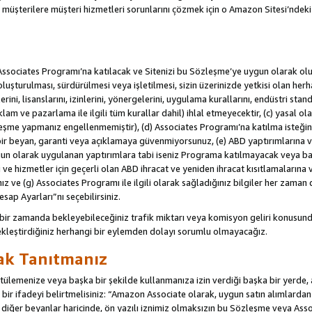
u müşterilere müşteri hizmetleri sorunlarını çözmek için o Amazon Sitesi’ndeki i
Associates Programı’na katılacak ve Sitenizi bu Sözleşme’ye uygun olarak oluş
oluşturulması, sürdürülmesi veya işletilmesi, sizin üzerinizde yetkisi olan her
rini, lisanslarını, izinlerini, yönergelerini, uygulama kurallarını, endüstri stan
eklam ve pazarlama ile ilgili tüm kurallar dahil) ihlal etmeyecektir, (c) yasal ol
leşme yapmanız engellenmemiştir), (d) Associates Programı’na katılma isteğin
bir beyan, garanti veya açıklamaya güvenmiyorsunuz, (e) ABD yaptırımlarına ve
un olarak uygulanan yaptırımlara tabi iseniz Programa katılmayacak veya ba
ji ve hizmetler için geçerli olan ABD ihracat ve yeniden ihracat kısıtlamaların
ız ve (g) Associates Programı ile ilgili olarak sağladığınız bilgiler her zaman d
sap Ayarları”nı seçebilirsiniz.
 bir zamanda bekleyebileceğiniz trafik miktarı veya komisyon geliri konusund
kleştirdiğiniz herhangi bir eylemden dolayı sorumlu olmayacağız.
rak Tanıtmanız
lemenize veya başka bir şekilde kullanmanıza izin verdiği başka bir yerde, aç
ir ifadeyi belirtmelisiniz: “Amazon Associate olarak, uygun satın alımlard
iğer beyanlar haricinde, ön yazılı iznimiz olmaksızın bu Sözleşme veya Associ