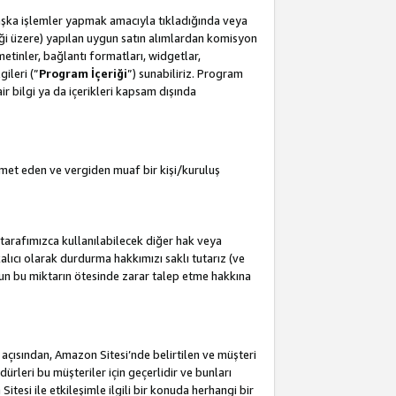
başka işlemler yapmak amacıyla tıkladığında veya
leceği üzere) yapılan uygun satın alımlardan komisyon
metinler, bağlantı formatları, widgetlar,
ileri (”
Program İçeriği
”) sunabiliriz. Program
air bilgi ya da içerikleri kapsam dışında
met eden ve vergiden muaf bir kişi/kuruluş
tarafımızca kullanılabilecek diğer hak veya
lıcı olarak durdurma hakkımızı saklı tutarız (ve
'un bu miktarın ötesinde zarar talep etme hakkına
i açısından, Amazon Sitesi’nde belirtilen ve müşteri
edürleri bu müşteriler için geçerlidir ve bunları
esi ile etkileşimle ilgili bir konuda herhangi bir