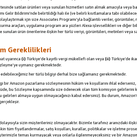
itesinde satılan ürünleri veya sunulan hizmetleri satın almak amacıyla veya 
ı Gelir Bildirimi’nde belirtildiği hali ile (ve belirli kısıtlamalara tabi olabi
olaylaştırmak için size Associates Programı’yla bağlantılı veriler, görüntüler, 
kurma araçları, uygulama program ara yüzleri Alexa işlevsellikleri ve diğer bilg
e sunulan ürün önerilerine ilişkin her türlü veriyi, görüntüleri, metinleri veya s
m Gereklilikleri
uat uyarınca
(i)
Türkiye’de kayıtlı vergi mükellefi olan veya
(ii)
Türkiye’de ika
Sözleşme’ye uymanız gerekmektedir.
debileceğimiz her türlü bilgiyi derhal bize sağlamanız gerekmektedir.
gi bir Amazon pazarlama sözleşmesinin hüküm ve koşullarını ihlal ederseniz, 
 ölçüde, bu Sözleşme kapsamında size ödenecek olan tüm komisyon gelirlerini ka
, bu gelirleri almaya uygun olmayacağınızı kabul edersiniz). Bu durum, Amazon
gerçekleşir.
olayısıyla sizin müşterileriniz olmayacaktır. Bizimle tarafınız aranızdaki ilişk
işkin tüm fiyatlandırmalar, satış koşulları, kurallar, politikalar ve işletme pros
şterimizle temas kurmayacak veya onlarla ilgilenmeyeceksiniz ve bir Amazon Sit