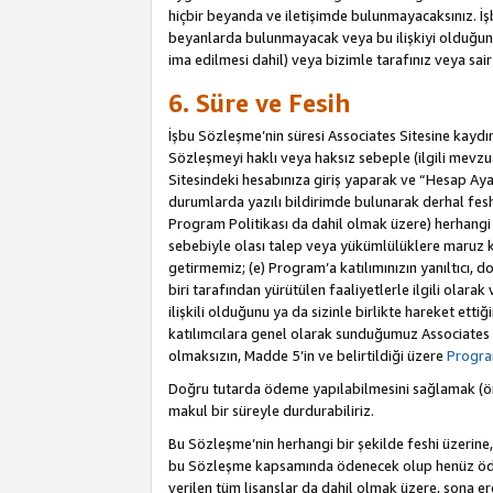
hiçbir beyanda ve iletişimde bulunmayacaksınız. İşbu
beyanlarda bulunmayacak veya bu ilişkiyi olduğund
ima edilmesi dahil) veya bizimle tarafınız veya sai
6. Süre ve Fesih
İşbu Sözleşme’nin süresi Associates Sitesine kaydını
Sözleşmeyi haklı veya haksız sebeple (ilgili mevz
Sitesindeki hesabınıza giriş yaparak ve “Hesap Aya
durumlarda yazılı bildirimde bulunarak derhal feshed
Program Politikası da dahil olmak üzere) herhangi b
sebebiyle olası talep veya yükümlülüklere maruz k
getirmemiz; (e) Program’a katılımınızın yanıltıcı, d
biri tarafından yürütülen faaliyetlerle ilgili olara
ilişkili olduğunu ya da sizinle birlikte hareket et
katılımcılara genel olarak sunduğumuz Associates
olmaksızın, Madde 5’in ve belirtildiği üzere
Program
Doğru tutarda ödeme yapılabilmesini sağlamak (örn
makul bir süreyle durdurabiliriz.
Bu Sözleşme’nin herhangi bir şekilde feshi üzerine,
bu Sözleşme kapsamında ödenecek olup henüz ödenm
verilen tüm lisanslar da dahil olmak üzere, sona e