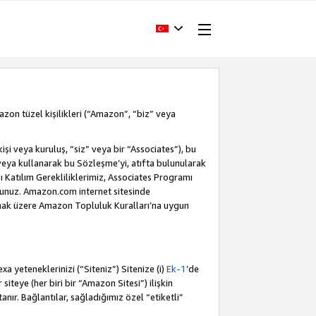
Amazon tüzel kişilikleri (“Amazon”, “biz” veya
i veya kuruluş, “siz” veya bir “Associates”), bu
veya kullanarak bu Sözleşme’yi, atıfta bulunularak
Katılım Gerekliliklerimiz, Associates Programı
sunuz. Amazon.com internet sitesinde
olmak üzere Amazon Topluluk Kuralları’na uygun
a yeteneklerinizi (“Siteniz”) Sitenize (i)
Ek-1
’de
siteye (her biri bir “Amazon Sitesi”) ilişkin
tanır. Bağlantılar, sağladığımız özel “etiketli”