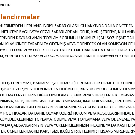
AKTIR.
ırlandırmalar
RENLERİMİZDEN HERHANGİ BİRİSİ ZARAR OLASILIĞI HAKKINDA DAHA ÖNCEDEN T
Sİ, NETİCEYE BAĞLI VEYA CEZAİ ZARARLARDAN, GELİR, KAR, ŞEREFİYE, KULLA
İFLERİNDEN KAYNAKLANAN TOPLAM SORUMLULUĞUMUZ, İŞBU SÖZLEŞME TAH
N İKİ AY İÇİNDE TARAFINIZA ÖDENMİŞ VEYA ÖDENECEK OLAN KOMİSYON GELİ
İYATİ TEDBİR VEYA DİĞER TEDBİR TALEP ETME HAKLARI DA DAHİL OLMA
KÜM, YÜRÜRLÜKTEKİ YASALAR KAPSAMINDA SINIRLANDIRILAMAYAN YÜKÜMLÜL
İN OLUŞTURULMASI, BAKIMI VE İŞLETİLMESİ (HERHANGİ BİR HİZMET TEKLİFİ
İŞBU SÖZLEŞME’Yİ İHLALİNİZDEN DOĞAN HİÇBİR YÜKÜMLÜLÜĞÜMÜZ OLMAYACA
A BU MATERYALLERİN DİĞER UYGULAMA, İÇERİK VEYA SÜREÇLERLE KOMBİNASY
MINA, GELİŞTİRİLMESİNE, TASARLANMASINA, İMAL EDİLMESİNE, ÜRETİLMESİ
Lİ KANUNLAR TAHTINDA İZİN VERİLMESİNE VEYA BUNLARI İHLAL ETMESİNE 
M POLİTİKALARI DA DAHİL OLMAK ÜZERE) HÜKÜM VEYA KOŞULLARINI İHLAL ET
ÜKÜMLÜLÜKLERİNİZİ TOPLAMA, ÖDEME VEYA TOPLAMAMA VEYA ÖDEMEME, YA 
YA DA ÇALIŞANLARINIZIN VEYA YÜKLENİCİLERİNİZİN İHLALİNE YA DA KASITLI S
 ÜCRETLERİ DAHİL) KARŞI BİZİ, BAĞLI ŞİRKETLERİMİZİ, LİSANS VERENLERİMİ