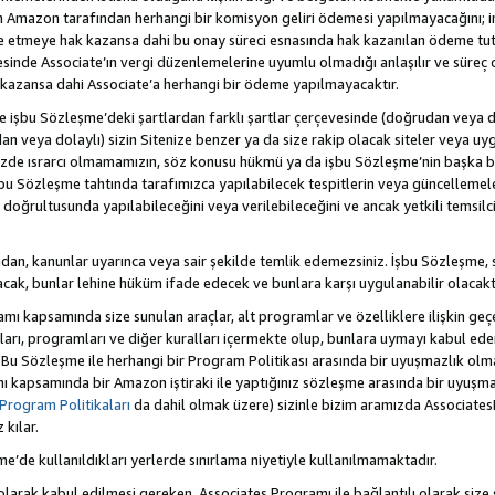
Amazon tarafından herhangi bir komisyon geliri ödemesi yapılmayacağını; 
lde etmeye hak kazansa dahi bu onay süreci esnasında hak kazanılan ödeme t
esinde Associate’ın vergi düzenlemelerine uyumlu olmadığı anlaşılır ve süreç
k kazansa dahi Associate’a herhangi bir ödeme yapılmayacaktır.
hte işbu Sözleşme’deki şartlardan farklı şartlar çerçevesinde (doğrudan veya dol
n veya dolaylı) sizin Sitenize benzer ya da size rakip olacak siteler veya uyg
enizde ısrarcı olmamamızın, söz konusu hükmü ya da işbu Sözleşme’nin başk
bu Sözleşme tahtında tarafımızca yapılabilecek tespitlerin veya güncellemeler
ri doğrultusunda yapılabileceğini veya verilebileceğini ve ancak yetkili temsil
dan, kanunlar uyarınca veya sair şekilde temlik edemezsiniz. İşbu Sözleşme, 
 olacak, bunlar lehine hüküm ifade edecek ve bunlara karşı uygulanabilir olacaktı
kapsamında size sunulan araçlar, alt programlar ve özelliklere ilişkin geçer
zları, programları ve diğer kuralları içermekte olup, bunlara uymayı kabul eder
 Bu Sözleşme ile herhangi bir Program Politikası arasında bir uyuşmazlık ol
ı kapsamında bir Amazon iştiraki ile yaptığınız sözleşme arasında bir uyuşma
Program Politikaları
da dahil olmak üzere) sizinle bizim aramızda Associates
kılar.
şme’de kullanıldıkları yerlerde sınırlama niyetiyle kullanılmamaktadır.
larak kabul edilmesi gereken, Associates Programı ile bağlantılı olarak size 