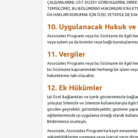
ÇALIŞANLARINI, ÜST DÜZEY GÖREVLİLERİNİ, DİREK
TEMSİLCİMİZ, BU BÖLÜMDEKİ HÜKÜMLERİ İCRA ET
DA HAKLARI KORUMAK İÇİN ÖZEL YETKİYLE DE DAHİ
10. Uygulanacak Hukuk ve
Associates Programı veya bu Sözleşme ile ilgili herh
veya eylem ya da bizimle veya bağlı kuruluşlarımızl
11. Vergiler
Associates Programı veya bu Sözleşme ile ilgili herha
bu Sözleşme kapsamındaki herhangi bir işlem veya e
hükümlerine tabi olacaktır.
12. Ek Hükümler
(a) Özel Bağlantıları ve İçerik gösteriminizle bağl
yoluyla) Sitenizle ve Sitenizin kullanıcılarıyla ilgil
gözden geçirebilir, görüntüleyebilir, gezinme yapab
eğitimlerimizde iyi uygulama örneği olarak kullanabil
Bildirimimizi inceleyin.
Associate, Associates Programı’na kayıt esnasın
yükümlülüklerine uyumuna veya (varsa) vergi düzen