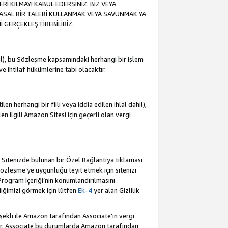
İ KILMAYI KABUL EDERSİNİZ. BİZ VEYA
YASAL BİR TALEBİ KULLANMAK VEYA SAVUNMAK YA
İ GERÇEKLEŞTİREBİLİRİZ.
dahil), bu Sözleşme kapsamındaki herhangi bir işlem
 ve ihtilaf hükümlerine tabi olacaktır.
en herhangi bir fiili veya iddia edilen ihlal dahil),
ilen ilgili Amazon Sitesi için geçerli olan vergi
e Sitenizde bulunan bir Özel Bağlantıya tıklaması
bu Sözleşme’ye uygunluğu teyit etmek için sitenizi
 Program İçeriği’nin konumlandırılmasını
ediğimizi görmek için lütfen
Ek-4
yer alan Gizlilik
 şekli ile Amazon tarafından Associate’ın vergi
dür. Associate bu durumlarda Amazon tarafından