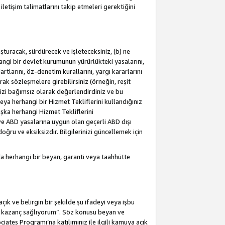
letişim talimatlarını takip etmeleri gerektiğini
turacak, sürdürecek ve işleteceksiniz, (b) ne
hangi bir devlet kurumunun yürürlükteki yasalarını,
dartlarını, öz-denetim kurallarını, yargı kararlarını
arak sözleşmelere girebilirsiniz (örneğin, reşit
izi bağımsız olarak değerlendirdiniz ve bu
ya herhangi bir Hizmet Tekliflerini kullandığınız
şka herhangi Hizmet Tekliflerini
a ve ABD yasalarına uygun olan geçerli ABD dışı
oğru ve eksiksizdir. Bilgilerinizi güncellemek için
a herhangi bir beyan, garanti veya taahhütte
ık ve belirgin bir şekilde şu ifadeyi veya işbu
an kazanç sağlıyorum”. Söz konusu beyan ve
ates Programı’na katılımınız ile ilgili kamuya açık