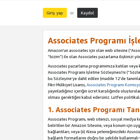
Giriş yap
Kaydol
or
Associates Programı İş
Amazon'un associates için olan web sitesine (“Assoc
“bizim”) ile olan Associates pazarlama ilişkinizi yön
Associates pazarlama programımıza katılan veya kat
Associates Programı İşletme Sözleşmesi'ni (“Sözle
bu Sözleşme’ye dahil edilen (madde 12’de tanımlan
Fikri Mülkiyet Lisansı,
Associates Programı Komisyon
yayınladığınız içeriğin ücret karşılığında oluştur
olması gerektiğini kabul edersiniz. Lütfen politikal
1. Associates Programı Tan
Associates Programı, web sitenizi, sosyal medya kull
belirtilen bir Amazon Sitesine, veya konum için uygul
bağlantıları; veya (ii) Alexa yeteneğinizdeki Associa
bağlantı formatlarını doğru bir şekilde kullanmalı