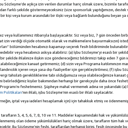
 Sözleşme’de açıkça izin verilen durumlar hariç olmak üzere, bizimle tarafınız a
an farklı şekilde göstermeyeceksiniz (size sponsorluk yaptığımızın, destek 
r bir kişi veya kurum arasındaki bir ilişki veya bağlantı bulunduğunu beyan ya
z veya kullanımınız itibarıyla başlayacaktır. Siz veya biz, 7 gün önceden birbi
uat izin verdiği ölçüde otomatik olarak ve mahkemelere başvurmaksızın) isted
rları” bölümünden hesabınızı kapamayı seçerek fesih bildiriminde bulunabilirs
ebilir veya hesabınızı askıya alabiliriz: (a) İşbu Sözleşme’yi esaslı bir şekild
ir şekilde ihlalinize ilişkin size göndereceğimiz bildirimizi takip eden 7 gün
alabileceğimize kanaat getirmemiz; (d) sizin veya Programa katılımınızın ma
olandırıcılık içeren veya yasa dışı faaliyetler için gerçekleştirilmesi; (f) işb
k vergi tahsilatı gerekliliklerine tabi olduğumuza veya olabileceğimize kanaat 
tiğini belirlediğimiz kişiler bakımından herhangi bir gerekçeyle daha önce fesh
 Programı’nı feshetmemiz. Şüpheye mahal vermemek adına ve yukarıdaki (a) 
 Politikaları
’nın ihlali, işbu Sözleşme’nin esaslı bir ihlali sayılacaktır.
eğin, iptal veya iadeleri hesaplamak için) için tahakkuk etmiş ve ödenmemiş
 tarafların 3, 4, 5, 6, 7, 8, 10 ve 11. Maddeler kapsamındaki hak ve yükümlülü
emiş olan ödeme yükümlülükleri hariç olmak üzere, tarafların tüm hak ve y
recektir. Bu Sözleşme’nin feshi, taraflardan herhangi birini, fesih öncesinde 