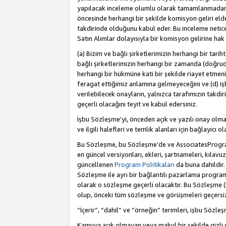
yapılacak inceleme olumlu olarak tamamlanmadan 
öncesinde herhangi bir şekilde komisyon geliri e
takdirinde olduğunu kabul eder. Bu inceleme netic
Satın Alımlar dolayısıyla bir komisyon gelirine ha
(a) Bizim ve bağlı şirketlerimizin herhangi bir tari
bağlı şirketlerimizin herhangi bir zamanda (doğruda
herhangi bir hükmüne kati bir şekilde riayet etm
feragat ettiğimiz anlamına gelmeyeceğini ve (d) iş
verilebilecek onayların, yalnızca tarafımızın takdi
geçerli olacağını teyit ve kabul edersiniz.
İşbu Sözleşme’yi, önceden açık ve yazılı onay olma
ve ilgili halefleri ve temlik alanları için bağlayıcı
Bu Sözleşme, bu Sözleşme’de ve AssociatesProgramı 
en güncel versiyonları, ekleri, şartnameleri, kılavu
güncellenen
Program Politikaları
da buna dahildir.
Sözleşme ile ayrı bir bağlantılı pazarlama program
olarak o sözleşme geçerli olacaktır. Bu Sözleşme (
olup, önceki tüm sözleşme ve görüşmeleri geçersiz 
“İçerir”, “dahil” ve “örneğin” terimleri, işbu Sözle
Kamuya açık olmayan veya makul bir şekilde gizli o