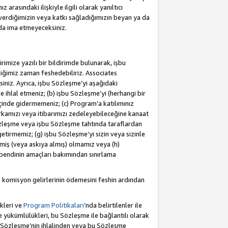
rasındaki ilişkiyle ilgili olarak yanıltıcı
verdiğimizin veya katkı sağladığımızın beyan ya da
 da ima etmeyeceksiniz.
rimize yazılı bir bildirimde bulunarak, işbu
iğimiz zaman feshedebiliriz. Associates
iniz. Ayrıca, işbu Sözleşme’yi aşağıdaki
e ihlal etmeniz; (b) işbu Sözleşme’yi (herhangi bir
 içinde gidermemeniz; (c) Program’a katılımınız
rkamızı veya itibarımızı zedeleyebileceğine kanaat
u Sözleşme veya işbu Sözleşme tahtında taraflardan
getirmemiz; (g) işbu Sözleşme’yi sizin veya sizinle
etmiş (veya askıya almış) olmamız veya (h)
bendinin amaçları bakımından sınırlama
 komisyon gelirlerinin ödemesini feshin ardından
kleri ve
Program Politikaları
’nda belirtilenler ile
ükümlülükleri, bu Sözleşme ile bağlantılı olarak
bu Sözleşme’nin ihlalinden veya bu Sözleşme