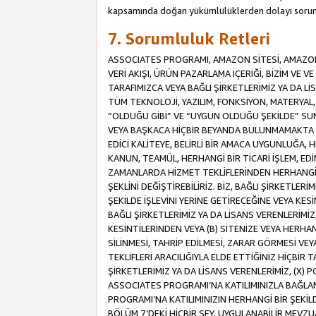
kapsamında doğan yükümlülüklerden dolayı sorum
7. Sorumluluk Retleri
ASSOCIATES PROGRAMI, AMAZON SİTESİ, AMAZON 
VERİ AKIŞI, ÜRÜN PAZARLAMA İÇERİĞİ, BİZİM VE 
TARAFIMIZCA VEYA BAĞLI ŞİRKETLERİMİZ YA DA 
TÜM TEKNOLOJİ, YAZILIM, FONKSİYON, MATERYAL, V
“OLDUĞU GİBİ” VE “UYGUN OLDUĞU ŞEKİLDE” SUNUL
VEYA BAŞKACA HİÇBİR BEYANDA BULUNMAMAKTA VE
EDİCİ KALİTEYE, BELİRLİ BİR AMACA UYGUNLUĞA,
KANUN, TEAMÜL, HERHANGİ BİR TİCARİ İŞLEM, E
ZAMANLARDA HİZMET TEKLİFLERİNDEN HERHANGİ BİR
ŞEKLİNİ DEĞİŞTİREBİLİRİZ. BİZ, BAĞLI ŞİRKETLERİ
ŞEKİLDE İŞLEVİNİ YERİNE GETİRECEĞİNE VEYA KES
BAĞLI ŞİRKETLERİMİZ YA DA LİSANS VERENLERİMİZ,
KESİNTİLERİNDEN VEYA (B) SİTENİZE VEYA HERHAN
SİLİNMESİ, TAHRİP EDİLMESİ, ZARAR GÖRMESİ V
TEKLİFLERİ ARACILIĞIYLA ELDE ETTİĞİNİZ HİÇBİR
ŞİRKETLERİMİZ YA DA LİSANS VERENLERİMİZ, (X) 
ASSOCIATES PROGRAMI’NA KATILIMINIZLA BAĞLAN
PROGRAMI’NA KATILIMINIZIN HERHANGİ BİR ŞEK
BÖLÜM 7’DEKİ HİÇBİR ŞEY, UYGULANABİLİR MEVZ