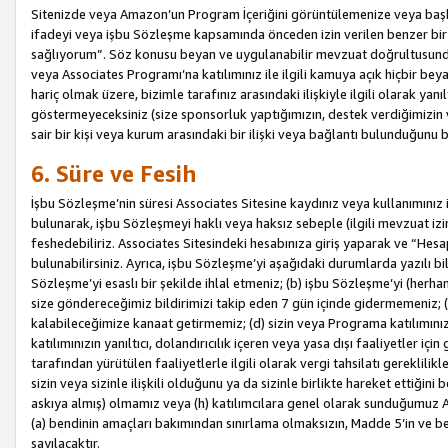
Sitenizde veya Amazon’un Program İçeriğini görüntülemenize veya başka b
ifadeyi veya işbu Sözleşme kapsamında önceden izin verilen benzer bir 
sağlıyorum”. Söz konusu beyan ve uygulanabilir mevzuat doğrultusunda 
veya Associates Programı’na katılımınız ile ilgili kamuya açık hiçbir be
hariç olmak üzere, bizimle tarafınız arasındaki ilişkiyle ilgili olarak ya
göstermeyeceksiniz (size sponsorluk yaptığımızın, destek verdiğimizin v
sair bir kişi veya kurum arasındaki bir ilişki veya bağlantı bulunduğunu
6. Süre ve Fesih
İşbu Sözleşme’nin süresi Associates Sitesine kaydınız veya kullanımınız i
bulunarak, işbu Sözleşmeyi haklı veya haksız sebeple (ilgili mevzuat 
feshedebiliriz. Associates Sitesindeki hesabınıza giriş yaparak ve “He
bulunabilirsiniz. Ayrıca, işbu Sözleşme’yi aşağıdaki durumlarda yazılı bi
Sözleşme’yi esaslı bir şekilde ihlal etmeniz; (b) işbu Sözleşme’yi (herhan
size göndereceğimiz bildirimizi takip eden 7 gün içinde gidermemeniz; 
kalabileceğimize kanaat getirmemiz; (d) sizin veya Programa katılımını
katılımınızın yanıltıcı, dolandırıcılık içeren veya yasa dışı faaliyetler i
tarafından yürütülen faaliyetlerle ilgili olarak vergi tahsilatı gerekli
sizin veya sizinle ilişkili olduğunu ya da sizinle birlikte hareket ettiği
askıya almış) olmamız veya (h) katılımcılara genel olarak sunduğumuz
(a) bendinin amaçları bakımından sınırlama olmaksızın, Madde 5’in ve be
sayılacaktır.