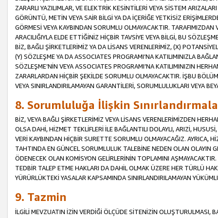
ZARARLI YAZILIMLAR, VE ELEKTRİK KESİNTİLERİ VEYA SİSTEM ARIZALARI
GÖRÜNTÜ, METİN VEYA SAİR BİLGİ YA DA İÇERİĞE YETKİSİZ ERİŞİMLERD
GÖRMESİ VEYA KAYBINDAN SORUMLU OLMAYACAKTIR. TARAFIMIZDAN VEY
ARACILIĞIYLA ELDE ETTİĞİNİZ HİÇBİR TAVSİYE VEYA BİLGİ, BU SÖZLE
BİZ, BAĞLI ŞİRKETLERİMİZ YA DA LİSANS VERENLERİMİZ, (X) POTANSİY
(Y) SÖZLEŞME YA DA ASSOCIATES PROGRAMI’NA KATILIMINIZLA BAĞLAN
SÖZLEŞME’NİN VEYA ASSOCIATES PROGRAMI’NA KATILIMINIZIN HERHA
ZARARLARDAN HİÇBİR ŞEKİLDE SORUMLU OLMAYACAKTIR. İŞBU BÖLÜM
VEYA SINIRLANDIRILAMAYAN GARANTİLERİ, SORUMLULUKLARI VEYA BEY
8. Sorumluluğa İlişkin Sınırlandırmala
BİZ, VEYA BAĞLI ŞİRKETLERİMİZ VEYA LİSANS VERENLERİMİZDEN HERHA
OLSA DAHİ, HİZMET TEKLİFLERİ İLE BAĞLANTILI DOLAYLI, ARIZİ, HUSUSİ
VERİ KAYBINDAN HİÇBİR SURETTE SORUMLU OLMAYACAĞIZ. AYRICA,
TAHTINDA EN GÜNCEL SORUMLULUK TALEBİNE NEDEN OLAN OLAYIN GER
ÖDENECEK OLAN KOMİSYON GELİRLERİNİN TOPLAMINI AŞMAYACAKTIR. İŞB
TEDBİR TALEP ETME HAKLARI DA DAHİL OLMAK ÜZERE HER TÜRLÜ HA
YÜRÜRLÜKTEKİ YASALAR KAPSAMINDA SINIRLANDIRILAMAYAN YÜKÜMLÜ
9. Tazmin
İLGİLİ MEVZUATIN İZİN VERDİĞİ ÖLÇÜDE SİTENİZİN OLUŞTURULMASI, B