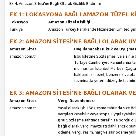
Ek 4: Amazon Sitesi’ne Bağlı Olarak Gizlilik Bildirimi
EK 1: LOKASYONA BAĞLI AMAZON TÜZEL Kİ
Lokasyon
Amazon Tüzel Kişiliği
Türkiye
Amazon Turkey Perakende Hizmetleri Limited Şir
EK 2: AMAZON SİTESİ'NE BAĞLI OLARAK 
Amazon Sitesi
Uygulanacak Hukuk ve Uyuşmazl
amazon.com.tr
İşbu İşletme Sözleşmesi ve sizinle b
Türkiye Cumhuriyeti kanunlarına ta
münhasıran İstanbul Merkez (Çağlaya
haklarımızın özel, benzersiz ve ol
tazminatla yeterli düzeyde tazmin
EK 3: AMAZON SİTESİ'NE BAĞLI OLARAK V
Amazon Sitesi
Vergi Düzenlemesi
amazon.com.tr
Yasal olarak işbu Sözleşme tahtında size ö
vergileri kesebilir veya stopaj uygulayabilir
işbu Sözleşme tahtında tarafınıza borçlu ol
bağlı olarak vergi mevzuatı dahil ancak bu
ödeme, vergi, resim, harç ve sair ödeme yü