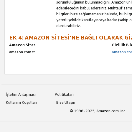
sorumluluğunun bulunmadığını, Amazon’un bu
edebileceğini kabul edersiniz. Muhtelif zama
bilgileri bize sağlamamanız halinde, bu bil
yeterli şekilde kanıtlayıncaya kadar (sahip
durdurabiliriz.
EK 4: AMAZON SİTESİ'NE BAĞLI OLARAK Gİ
Amazon Sitesi
Gizlilik Bi
amazon.com.tr
Amazon.com.
İşletim Anlaşması
Politikaları
Kullanım Koşulları
Bize Ulaşın
© 1996-2025, Amazon.com, Inc.