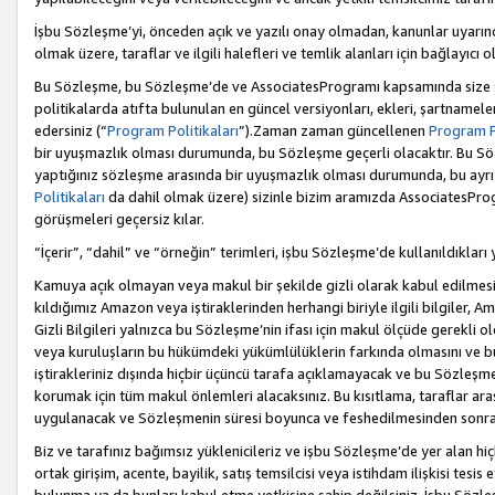
İşbu Sözleşme’yi, önceden açık ve yazılı onay olmadan, kanunlar uyarın
olmak üzere, taraflar ve ilgili halefleri ve temlik alanları için bağlayıc
Bu Sözleşme, bu Sözleşme’de ve AssociatesProgramı kapsamında size sunu
politikalarda atıfta bulunulan en güncel versiyonları, ekleri, şartnamele
edersiniz (“
Program Politikaları
”).Zaman zaman güncellenen
Program Po
bir uyuşmazlık olması durumunda, bu Sözleşme geçerli olacaktır. Bu Söz
yaptığınız sözleşme arasında bir uyuşmazlık olması durumunda, bu ayrı 
Politikaları
da dahil olmak üzere) sizinle bizim aramızda AssociatesProg
görüşmeleri geçersiz kılar.
“İçerir”, “dahil” ve “örneğin” terimleri, işbu Sözleşme’de kullanıldıkları
Kamuya açık olmayan veya makul bir şekilde gizli olarak kabul edilmesi g
kıldığımız Amazon veya iştiraklerinden herhangi biriyle ilgili bilgiler, A
Gizli Bilgileri yalnızca bu Sözleşme’nin ifası için makul ölçüde gerekli o
veya kuruluşların bu hükümdeki yükümlülüklerin farkında olmasını ve bunl
iştirakleriniz dışında hiçbir üçüncü tarafa açıklamayacak ve bu Sözleşme’
korumak için tüm makul önlemleri alacaksınız. Bu kısıtlama, taraflar aras
uygulanacak ve Sözleşmenin süresi boyunca ve feshedilmesinden sonraki
Biz ve tarafınız bağımsız yüklenicileriz ve işbu Sözleşme’de yer alan hiçbi
ortak girişim, acente, bayilik, satış temsilcisi veya istihdam ilişkisi te