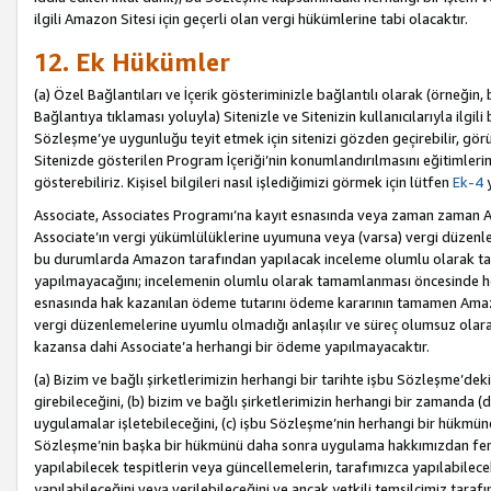
ilgili Amazon Sitesi için geçerli olan vergi hükümlerine tabi olacaktır.
12. Ek Hükümler
(a) Özel Bağlantıları ve İçerik gösteriminizle bağlantılı olarak (örneği
Bağlantıya tıklaması yoluyla) Sitenizle ve Sitenizin kullanıcılarıyla ilgili 
Sözleşme’ye uygunluğu teyit etmek için sitenizi gözden geçirebilir, görü
Sitenizde gösterilen Program İçeriği’nin konumlandırılmasını eğitimlerimi
gösterebiliriz. Kişisel bilgileri nasıl işlediğimizi görmek için lütfen
Ek-4
y
Associate, Associates Programı’na kayıt esnasında veya zaman zaman
Associate’ın vergi yükümlülüklerine uyumuna veya (varsa) vergi düzenlem
bu durumlarda Amazon tarafından yapılacak inceleme olumlu olarak t
yapılmayacağını; incelemenin olumlu olarak tamamlanması öncesinde he
esnasında hak kazanılan ödeme tutarını ödeme kararının tamamen Amazo
vergi düzenlemelerine uyumlu olmadığı anlaşılır ve süreç olumsuz olara
kazansa dahi Associate’a herhangi bir ödeme yapılmayacaktır.
(a) Bizim ve bağlı şirketlerimizin herhangi bir tarihte işbu Sözleşme’dek
girebileceğini, (b) bizim ve bağlı şirketlerimizin herhangi bir zamanda (
uygulamalar işletebileceğini, (c) işbu Sözleşme’nin herhangi bir hükmün
Sözleşme’nin başka bir hükmünü daha sonra uygulama hakkımızdan fera
yapılabilecek tespitlerin veya güncellemelerin, tarafımızca yapılabilece
yapılabileceğini veya verilebileceğini ve ancak yetkili temsilcimiz tarafı