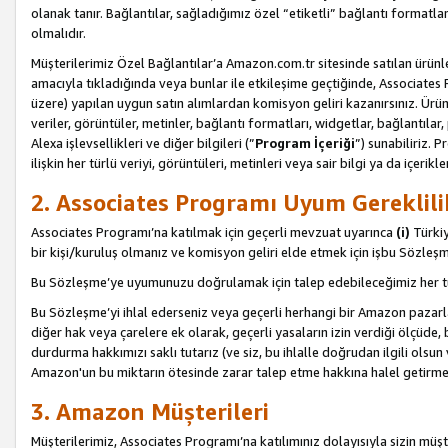
olanak tanır. Bağlantılar, sağladığımız özel “etiketli” bağlantı formatl
olmalıdır.
Müşterilerimiz Özel Bağlantılar’a Amazon.com.tr sitesinde satılan ürün
amacıyla tıkladığında veya bunlar ile etkileşime geçtiğinde, Associates Pro
üzere) yapılan uygun satın alımlardan komisyon geliri kazanırsınız. Ürün
veriler, görüntüler, metinler, bağlantı formatları, widgetlar, bağlantıla
Alexa işlevsellikleri ve diğer bilgileri (”
Program İçeriği
”) sunabiliriz. 
ilişkin her türlü veriyi, görüntüleri, metinleri veya sair bilgi ya da içeri
2. Associates Programı Uyum Gereklili
Associates Programı’na katılmak için geçerli mevzuat uyarınca
(i)
Türkiy
bir kişi/kuruluş olmanız ve komisyon geliri elde etmek için işbu Sözle
Bu Sözleşme’ye uyumunuzu doğrulamak için talep edebileceğimiz her tü
Bu Sözleşme’yi ihlal ederseniz veya geçerli herhangi bir Amazon pazarl
diğer hak veya çarelere ek olarak, geçerli yasaların izin verdiği ölçüd
durdurma hakkımızı saklı tutarız (ve siz, bu ihlalle doğrudan ilgili ols
Amazon'un bu miktarın ötesinde zarar talep etme hakkına halel getirmek
3. Amazon Müşterileri
Müşterilerimiz, Associates Programı’na katılımınız dolayısıyla sizin müşt