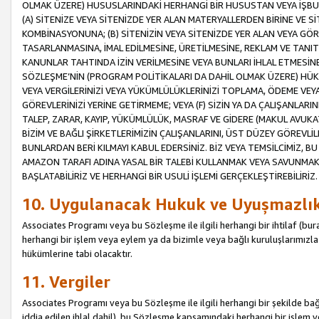
OLMAK ÜZERE) HUSUSLARINDAKİ HERHANGİ BİR HUSUSTAN VEYA İŞBU
(A) SİTENİZE VEYA SİTENİZDE YER ALAN MATERYALLERDEN BİRİNE VE S
KOMBİNASYONUNA; (B) SİTENİZİN VEYA SİTENİZDE YER ALAN VEYA GÖR
TASARLANMASINA, İMAL EDİLMESİNE, ÜRETİLMESİNE, REKLAM VE TANIT
KANUNLAR TAHTINDA İZİN VERİLMESİNE VEYA BUNLARI İHLAL ETMESİNE 
SÖZLEŞME’NİN (PROGRAM POLİTİKALARI DA DAHİL OLMAK ÜZERE) HÜKÜ
VEYA VERGİLERİNİZİ VEYA YÜKÜMLÜLÜKLERİNİZİ TOPLAMA, ÖDEME VEY
GÖREVLERİNİZİ YERİNE GETİRMEME; VEYA (F) SİZİN YA DA ÇALIŞANLARINI
TALEP, ZARAR, KAYIP, YÜKÜMLÜLÜK, MASRAF VE GİDERE (MAKUL AVUKATLI
BİZİM VE BAĞLI ŞİRKETLERİMİZİN ÇALIŞANLARINI, ÜST DÜZEY GÖREVLİL
BUNLARDAN BERİ KILMAYI KABUL EDERSİNİZ. BİZ VEYA TEMSİLCİMİZ, 
AMAZON TARAFI ADINA YASAL BİR TALEBİ KULLANMAK VEYA SAVUNMAK 
BAŞLATABİLİRİZ VE HERHANGİ BİR USULİ İŞLEMİ GERÇEKLEŞTİREBİLİRİZ.
10. Uygulanacak Hukuk ve Uyuşmazlı
Associates Programı veya bu Sözleşme ile ilgili herhangi bir ihtilaf (bura
herhangi bir işlem veya eylem ya da bizimle veya bağlı kuruluşlarımızla 
hükümlerine tabi olacaktır.
11. Vergiler
Associates Programı veya bu Sözleşme ile ilgili herhangi bir şekilde bağla
iddia edilen ihlal dahil), bu Sözleşme kapsamındaki herhangi bir işlem v