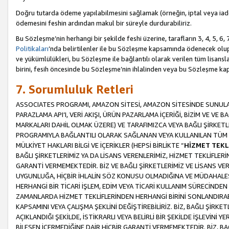
Doğru tutarda ödeme yapılabilmesini sağlamak (örneğin, iptal veya iad
ödemesini feshin ardından makul bir süreyle durdurabiliriz.
Bu Sözleşme’nin herhangi bir şekilde feshi üzerine, tarafların 3, 4, 5, 
Politikaları
’nda belirtilenler ile bu Sözleşme kapsamında ödenecek ol
ve yükümlülükleri, bu Sözleşme ile bağlantılı olarak verilen tüm lisansl
birini, fesih öncesinde bu Sözleşme’nin ihlalinden veya bu Sözleşme 
7. Sorumluluk Retleri
ASSOCIATES PROGRAMI, AMAZON SİTESİ, AMAZON SİTESİNDE SUNULAN
PARAZLAMA API’I, VERİ AKIŞI, ÜRÜN PAZARLAMA İÇERİĞİ, BİZİM VE VE 
MARKALARI DAHİL OLMAK ÜZERE) VE TARAFIMIZCA VEYA BAĞLI ŞİRKETL
PROGRAMIYLA BAĞLANTILI OLARAK SAĞLANAN VEYA KULLANILAN TÜM TE
MÜLKİYET HAKLARI BİLGİ VE İÇERİKLER (HEPSİ BİRLİKTE “
HİZMET TEKL
BAĞLI ŞİRKETLERİMİZ YA DA LİSANS VERENLERİMİZ, HİZMET TEKLİFLER
GARANTİ VERMEMEKTEDİR. BİZ VE BAĞLI ŞİRKETLERİMİZ VE LİSANS VEREN
UYGUNLUĞA, HİÇBİR İHLALİN SÖZ KONUSU OLMADIĞINA VE MÜDAHALESİ
HERHANGİ BİR TİCARİ İŞLEM, EDİM VEYA TİCARİ KULLANIM SÜRECİND
ZAMANLARDA HİZMET TEKLİFLERİNDEN HERHANGİ BİRİNİ SONLANDIRABİLİ
KAPSAMINI VEYA ÇALIŞMA ŞEKLİNİ DEĞİŞTİREBİLİRİZ. BİZ, BAĞLI ŞİRKE
AÇIKLANDIĞI ŞEKİLDE, İSTİKRARLI VEYA BELİRLİ BİR ŞEKİLDE İŞLEVİNİ
BİLEŞEN İÇERMEDİĞİNE DAİR HİÇBİR GARANTİ VERMEMEKTEDİR. BİZ, BAĞ