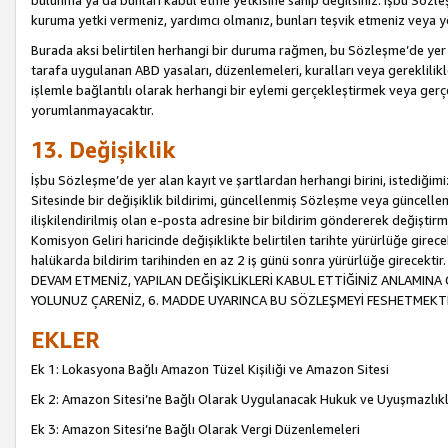
bulunma ya da bunları kabul etme yetkisine sahip değilsiniz. İşbu Sözleş
kuruma yetki vermeniz, yardımcı olmanız, bunları teşvik etmeniz veya yön
Burada aksi belirtilen herhangi bir duruma rağmen, bu Sözleşme’de yer a
tarafa uygulanan ABD yasaları, düzenlemeleri, kuralları veya gereklilikl
işlemle bağlantılı olarak herhangi bir eylemi gerçekleştirmek veya ge
yorumlanmayacaktır.
13. Değişiklik
İşbu Sözleşme’de yer alan kayıt ve şartlardan herhangi birini, istediğ
Sitesinde bir değişiklik bildirimi, güncellenmiş Sözleşme veya güncell
ilişkilendirilmiş olan e-posta adresine bir bildirim göndererek değiştir
Komisyon Geliri haricinde değişiklikte belirtilen tarihte yürürlüğe girec
halükarda bildirim tarihinden en az 2 iş günü sonra yürürlüğe gire
DEVAM ETMENİZ, YAPILAN DEĞİŞİKLİKLERİ KABUL ETTİĞİNİZ ANLAMINA 
YOLUNUZ ÇARENİZ, 6. MADDE UYARINCA BU SÖZLEŞMEYİ FESHETMEKTİ
EKLER
Ek 1: Lokasyona Bağlı Amazon Tüzel Kişiliği ve Amazon Sitesi
Ek 2: Amazon Sitesi’ne Bağlı Olarak Uygulanacak Hukuk ve Uyuşmazlık
Ek 3: Amazon Sitesi’ne Bağlı Olarak Vergi Düzenlemeleri