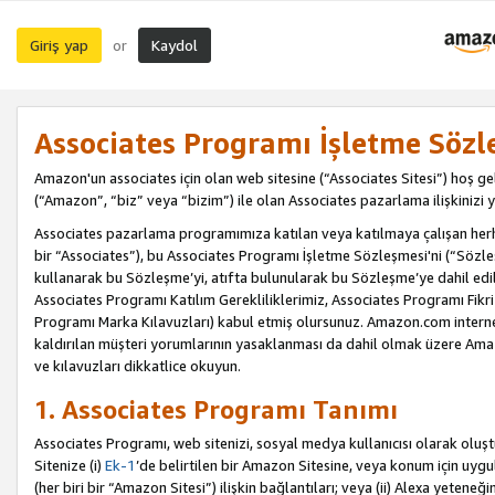
Giriş yap
Kaydol
or
Associates Programı İşletme Sözl
Amazon'un associates için olan web sitesine (“Associates Sitesi”) hoş ge
(“Amazon”, “biz” veya “bizim”) ile olan Associates pazarlama ilişkinizi y
Associates pazarlama programımıza katılan veya katılmaya çalışan herhan
bir “Associates”), bu Associates Programı İşletme Sözleşmesi'ni (“Sözl
kullanarak bu Sözleşme’yi, atıfta bulunularak bu Sözleşme’ye dahil edi
Associates Programı Katılım Gerekliliklerimiz, Associates Programı Fikri
Programı Marka Kılavuzları) kabul etmiş olursunuz. Amazon.com internet 
kaldırılan müşteri yorumlarının yasaklanması da dahil olmak üzere Amazo
ve kılavuzları dikkatlice okuyun.
1. Associates Programı Tanımı
Associates Programı, web sitenizi, sosyal medya kullanıcısı olarak oluştu
Sitenize (i)
Ek-1
’de belirtilen bir Amazon Sitesine, veya konum için uygula
(her biri bir “Amazon Sitesi”) ilişkin bağlantıları; veya (ii) Alexa yeteneğ