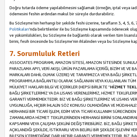
Doğru tutarda ödeme yapılabilmesini sağlamak (örneğin, iptal veya iad
ödemesini feshin ardından makul bir süreyle durdurabiliriz.
Bu Sözleşme’nin herhangi bir şekilde feshi üzerine, tarafların 3, 4, 5, 
Politikaları
’nda belirtilenler ile bu Sözleşme kapsamında ödenecek ol
ve yükümlülükleri, bu Sözleşme ile bağlantılı olarak verilen tüm lisansl
birini, fesih öncesinde bu Sözleşme’nin ihlalinden veya bu Sözleşme 
7. Sorumluluk Retleri
ASSOCIATES PROGRAMI, AMAZON SİTESİ, AMAZON SİTESİNDE SUNULAN
PARAZLAMA API’I, VERİ AKIŞI, ÜRÜN PAZARLAMA İÇERİĞİ, BİZİM VE VE 
MARKALARI DAHİL OLMAK ÜZERE) VE TARAFIMIZCA VEYA BAĞLI ŞİRKETL
PROGRAMIYLA BAĞLANTILI OLARAK SAĞLANAN VEYA KULLANILAN TÜM TE
MÜLKİYET HAKLARI BİLGİ VE İÇERİKLER (HEPSİ BİRLİKTE “
HİZMET TEKL
BAĞLI ŞİRKETLERİMİZ YA DA LİSANS VERENLERİMİZ, HİZMET TEKLİFLER
GARANTİ VERMEMEKTEDİR. BİZ VE BAĞLI ŞİRKETLERİMİZ VE LİSANS VEREN
UYGUNLUĞA, HİÇBİR İHLALİN SÖZ KONUSU OLMADIĞINA VE MÜDAHALESİ
HERHANGİ BİR TİCARİ İŞLEM, EDİM VEYA TİCARİ KULLANIM SÜRECİND
ZAMANLARDA HİZMET TEKLİFLERİNDEN HERHANGİ BİRİNİ SONLANDIRABİLİ
KAPSAMINI VEYA ÇALIŞMA ŞEKLİNİ DEĞİŞTİREBİLİRİZ. BİZ, BAĞLI ŞİRKE
AÇIKLANDIĞI ŞEKİLDE, İSTİKRARLI VEYA BELİRLİ BİR ŞEKİLDE İŞLEVİNİ
BİLEŞEN İÇERMEDİĞİNE DAİR HİÇBİR GARANTİ VERMEMEKTEDİR. BİZ, BAĞ