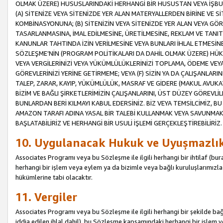
OLMAK ÜZERE) HUSUSLARINDAKİ HERHANGİ BİR HUSUSTAN VEYA İŞBU
(A) SİTENİZE VEYA SİTENİZDE YER ALAN MATERYALLERDEN BİRİNE VE S
KOMBİNASYONUNA; (B) SİTENİZİN VEYA SİTENİZDE YER ALAN VEYA GÖR
TASARLANMASINA, İMAL EDİLMESİNE, ÜRETİLMESİNE, REKLAM VE TANIT
KANUNLAR TAHTINDA İZİN VERİLMESİNE VEYA BUNLARI İHLAL ETMESİNE 
SÖZLEŞME’NİN (PROGRAM POLİTİKALARI DA DAHİL OLMAK ÜZERE) HÜKÜ
VEYA VERGİLERİNİZİ VEYA YÜKÜMLÜLÜKLERİNİZİ TOPLAMA, ÖDEME VEY
GÖREVLERİNİZİ YERİNE GETİRMEME; VEYA (F) SİZİN YA DA ÇALIŞANLARINI
TALEP, ZARAR, KAYIP, YÜKÜMLÜLÜK, MASRAF VE GİDERE (MAKUL AVUKATLI
BİZİM VE BAĞLI ŞİRKETLERİMİZİN ÇALIŞANLARINI, ÜST DÜZEY GÖREVLİL
BUNLARDAN BERİ KILMAYI KABUL EDERSİNİZ. BİZ VEYA TEMSİLCİMİZ, 
AMAZON TARAFI ADINA YASAL BİR TALEBİ KULLANMAK VEYA SAVUNMAK 
BAŞLATABİLİRİZ VE HERHANGİ BİR USULİ İŞLEMİ GERÇEKLEŞTİREBİLİRİZ.
10. Uygulanacak Hukuk ve Uyuşmazlı
Associates Programı veya bu Sözleşme ile ilgili herhangi bir ihtilaf (bura
herhangi bir işlem veya eylem ya da bizimle veya bağlı kuruluşlarımızla 
hükümlerine tabi olacaktır.
11. Vergiler
Associates Programı veya bu Sözleşme ile ilgili herhangi bir şekilde bağla
iddia edilen ihlal dahil), bu Sözleşme kapsamındaki herhangi bir işlem v