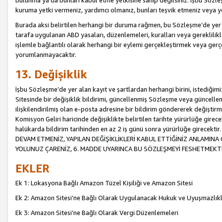
bulunma ya da bunları kabul etme yetkisine sahip değilsiniz. İşbu Sözleş
kuruma yetki vermeniz, yardımcı olmanız, bunları teşvik etmeniz veya yön
Burada aksi belirtilen herhangi bir duruma rağmen, bu Sözleşme’de yer a
tarafa uygulanan ABD yasaları, düzenlemeleri, kuralları veya gereklilikl
işlemle bağlantılı olarak herhangi bir eylemi gerçekleştirmek veya ge
yorumlanmayacaktır.
13. Değişiklik
İşbu Sözleşme’de yer alan kayıt ve şartlardan herhangi birini, istediğ
Sitesinde bir değişiklik bildirimi, güncellenmiş Sözleşme veya güncell
ilişkilendirilmiş olan e-posta adresine bir bildirim göndererek değiştir
Komisyon Geliri haricinde değişiklikte belirtilen tarihte yürürlüğe girec
halükarda bildirim tarihinden en az 2 iş günü sonra yürürlüğe gire
DEVAM ETMENİZ, YAPILAN DEĞİŞİKLİKLERİ KABUL ETTİĞİNİZ ANLAMINA 
YOLUNUZ ÇARENİZ, 6. MADDE UYARINCA BU SÖZLEŞMEYİ FESHETMEKTİ
EKLER
Ek 1: Lokasyona Bağlı Amazon Tüzel Kişiliği ve Amazon Sitesi
Ek 2: Amazon Sitesi’ne Bağlı Olarak Uygulanacak Hukuk ve Uyuşmazlık
Ek 3: Amazon Sitesi’ne Bağlı Olarak Vergi Düzenlemeleri