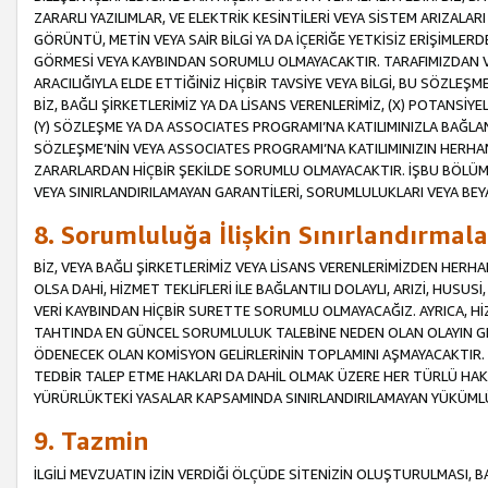
ZARARLI YAZILIMLAR, VE ELEKTRİK KESİNTİLERİ VEYA SİSTEM ARIZALARI
GÖRÜNTÜ, METİN VEYA SAİR BİLGİ YA DA İÇERİĞE YETKİSİZ ERİŞİMLERD
GÖRMESİ VEYA KAYBINDAN SORUMLU OLMAYACAKTIR. TARAFIMIZDAN VEY
ARACILIĞIYLA ELDE ETTİĞİNİZ HİÇBİR TAVSİYE VEYA BİLGİ, BU SÖZLE
BİZ, BAĞLI ŞİRKETLERİMİZ YA DA LİSANS VERENLERİMİZ, (X) POTANSİY
(Y) SÖZLEŞME YA DA ASSOCIATES PROGRAMI’NA KATILIMINIZLA BAĞLAN
SÖZLEŞME’NİN VEYA ASSOCIATES PROGRAMI’NA KATILIMINIZIN HERHA
ZARARLARDAN HİÇBİR ŞEKİLDE SORUMLU OLMAYACAKTIR. İŞBU BÖLÜM
VEYA SINIRLANDIRILAMAYAN GARANTİLERİ, SORUMLULUKLARI VEYA BEY
8. Sorumluluğa İlişkin Sınırlandırmala
BİZ, VEYA BAĞLI ŞİRKETLERİMİZ VEYA LİSANS VERENLERİMİZDEN HERHA
OLSA DAHİ, HİZMET TEKLİFLERİ İLE BAĞLANTILI DOLAYLI, ARIZİ, HUSUSİ
VERİ KAYBINDAN HİÇBİR SURETTE SORUMLU OLMAYACAĞIZ. AYRICA,
TAHTINDA EN GÜNCEL SORUMLULUK TALEBİNE NEDEN OLAN OLAYIN GER
ÖDENECEK OLAN KOMİSYON GELİRLERİNİN TOPLAMINI AŞMAYACAKTIR. İŞB
TEDBİR TALEP ETME HAKLARI DA DAHİL OLMAK ÜZERE HER TÜRLÜ HA
YÜRÜRLÜKTEKİ YASALAR KAPSAMINDA SINIRLANDIRILAMAYAN YÜKÜMLÜ
9. Tazmin
İLGİLİ MEVZUATIN İZİN VERDİĞİ ÖLÇÜDE SİTENİZİN OLUŞTURULMASI, B