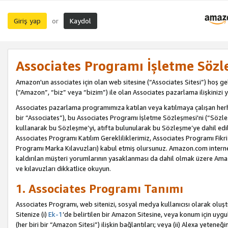
Giriş yap
Kaydol
or
Associates Programı İşletme Sözl
Amazon'un associates için olan web sitesine (“Associates Sitesi”) hoş ge
(“Amazon”, “biz” veya “bizim”) ile olan Associates pazarlama ilişkinizi y
Associates pazarlama programımıza katılan veya katılmaya çalışan herhan
bir “Associates”), bu Associates Programı İşletme Sözleşmesi'ni (“Sözl
kullanarak bu Sözleşme’yi, atıfta bulunularak bu Sözleşme’ye dahil edi
Associates Programı Katılım Gerekliliklerimiz, Associates Programı Fikri
Programı Marka Kılavuzları) kabul etmiş olursunuz. Amazon.com internet 
kaldırılan müşteri yorumlarının yasaklanması da dahil olmak üzere Amazo
ve kılavuzları dikkatlice okuyun.
1. Associates Programı Tanımı
Associates Programı, web sitenizi, sosyal medya kullanıcısı olarak oluştu
Sitenize (i)
Ek-1
’de belirtilen bir Amazon Sitesine, veya konum için uygula
(her biri bir “Amazon Sitesi”) ilişkin bağlantıları; veya (ii) Alexa yeteneğ