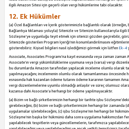
ilgili Amazon Sitesi için geçerli olan vergi hükümlerine tabi olacaktır.
12. Ek Hükümler
(a) Özel Bağlantıları ve İçerik gösteriminizle bağlantılı olarak (örneği
Bağlantıya tıklaması yoluyla) Sitenizle ve Sitenizin kullanıcılarıyla ilgili 
Sözleşme’ye uygunluğu teyit etmek için sitenizi gözden geçirebilir, görü
Sitenizde gösterilen Program İçeriği’nin konumlandırılmasını eğitimlerimi
gösterebiliriz. Kişisel bilgileri nasıl işlediğimizi görmek için lütfen
Ek-4
y
Associate, Associates Programı’na kayıt esnasında veya zaman zaman
Associate’ın vergi yükümlülüklerine uyumuna veya (varsa) vergi düzenlem
bu durumlarda Amazon tarafından yapılacak inceleme olumlu olarak t
yapılmayacağını; incelemenin olumlu olarak tamamlanması öncesinde he
esnasında hak kazanılan ödeme tutarını ödeme kararının tamamen Amazo
vergi düzenlemelerine uyumlu olmadığı anlaşılır ve süreç olumsuz olara
kazansa dahi Associate’a herhangi bir ödeme yapılmayacaktır.
(a) Bizim ve bağlı şirketlerimizin herhangi bir tarihte işbu Sözleşme’dek
girebileceğini, (b) bizim ve bağlı şirketlerimizin herhangi bir zamanda (
uygulamalar işletebileceğini, (c) işbu Sözleşme’nin herhangi bir hükmün
Sözleşme’nin başka bir hükmünü daha sonra uygulama hakkımızdan fera
yapılabilecek tespitlerin veya güncellemelerin, tarafımızca yapılabilece
yapılabileceğini veya verilebileceğini ve ancak yetkili temsilcimiz tarafı