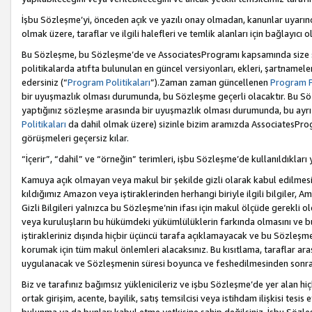
İşbu Sözleşme’yi, önceden açık ve yazılı onay olmadan, kanunlar uyarın
olmak üzere, taraflar ve ilgili halefleri ve temlik alanları için bağlayıc
Bu Sözleşme, bu Sözleşme’de ve AssociatesProgramı kapsamında size sunu
politikalarda atıfta bulunulan en güncel versiyonları, ekleri, şartnamele
edersiniz (“
Program Politikaları
”).Zaman zaman güncellenen
Program Po
bir uyuşmazlık olması durumunda, bu Sözleşme geçerli olacaktır. Bu Söz
yaptığınız sözleşme arasında bir uyuşmazlık olması durumunda, bu ayrı 
Politikaları
da dahil olmak üzere) sizinle bizim aramızda AssociatesProg
görüşmeleri geçersiz kılar.
“İçerir”, “dahil” ve “örneğin” terimleri, işbu Sözleşme’de kullanıldıkları
Kamuya açık olmayan veya makul bir şekilde gizli olarak kabul edilmesi g
kıldığımız Amazon veya iştiraklerinden herhangi biriyle ilgili bilgiler, A
Gizli Bilgileri yalnızca bu Sözleşme’nin ifası için makul ölçüde gerekli o
veya kuruluşların bu hükümdeki yükümlülüklerin farkında olmasını ve bunl
iştirakleriniz dışında hiçbir üçüncü tarafa açıklamayacak ve bu Sözleşme’
korumak için tüm makul önlemleri alacaksınız. Bu kısıtlama, taraflar aras
uygulanacak ve Sözleşmenin süresi boyunca ve feshedilmesinden sonraki
Biz ve tarafınız bağımsız yüklenicileriz ve işbu Sözleşme’de yer alan hiçbi
ortak girişim, acente, bayilik, satış temsilcisi veya istihdam ilişkisi te