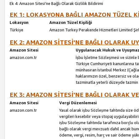
Ek 4: Amazon Sitesi’ne Bağlı Olarak Gizlilik Bildirimi
EK 1: LOKASYONA BAĞLI AMAZON TÜZEL Kİ
Lokasyon
Amazon Tüzel Kişiliği
Türkiye
Amazon Turkey Perakende Hizmetleri Limited Şir
EK 2: AMAZON SİTESİ'NE BAĞLI OLARAK 
Amazon Sitesi
Uygulanacak Hukuk ve Uyuşmazl
amazon.com.tr
İşbu İşletme Sözleşmesi ve sizinle b
Türkiye Cumhuriyeti kanunlarına ta
münhasıran İstanbul Merkez (Çağlaya
haklarımızın özel, benzersiz ve ol
tazminatla yeterli düzeyde tazmin
EK 3: AMAZON SİTESİ'NE BAĞLI OLARAK V
Amazon Sitesi
Vergi Düzenlemesi
amazon.com.tr
Yasal olarak işbu Sözleşme tahtında size ö
vergileri kesebilir veya stopaj uygulayabilir
işbu Sözleşme tahtında tarafınıza borçlu ol
bağlı olarak vergi mevzuatı dahil ancak bu
ödeme, vergi, resim, harç ve sair ödeme yü