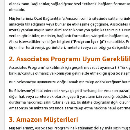
olanak tanır. Bağlantılar, sağladığımız özel “etiketli” bağlantı formatl
olmalıdır.
Müşterilerimiz Özel Bağlantılar’a Amazon.com.tr sitesinde satılan ürün
amacıyla tıkladığında veya bunlar ile etkileşime geçtiğinde, Associates Pro
üzere) yapılan uygun satın alımlardan komisyon geliri kazanırsınız. Ürün
veriler, görüntüler, metinler, bağlantı formatları, widgetlar, bağlantıla
Alexa işlevsellikleri ve diğer bilgileri (”
Program İçeriği
”) sunabiliriz. 
ilişkin her türlü veriyi, görüntüleri, metinleri veya sair bilgi ya da içeri
2. Associates Programı Uyum Gereklili
Associates Programı’na katılmak için geçerli mevzuat uyarınca
(i)
Türkiy
bir kişi/kuruluş olmanız ve komisyon geliri elde etmek için işbu Sözle
Bu Sözleşme’ye uyumunuzu doğrulamak için talep edebileceğimiz her tü
Bu Sözleşme’yi ihlal ederseniz veya geçerli herhangi bir Amazon pazarl
diğer hak veya çarelere ek olarak, geçerli yasaların izin verdiği ölçüd
durdurma hakkımızı saklı tutarız (ve siz, bu ihlalle doğrudan ilgili ols
Amazon'un bu miktarın ötesinde zarar talep etme hakkına halel getirmek
3. Amazon Müşterileri
Müşterilerimiz, Associates Programı’na katılımınız dolayısıyla sizin müşt