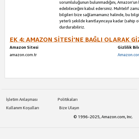
sorumluluğunun bulunmadığını, Amazon’un bu
edebileceğini kabul edersiniz. Muhtelif zama
bilgileri bize sağlamamanız halinde, bu bil
yeterli şekilde kanıtlayıncaya kadar (sahip
durdurabiliriz.
EK 4: AMAZON SİTESİ'NE BAĞLI OLARAK Gİ
Amazon Sitesi
Gizlilik Bi
amazon.com.tr
Amazon.com.
İşletim Anlaşması
Politikaları
Kullanım Koşulları
Bize Ulaşın
© 1996-2025, Amazon.com, Inc.