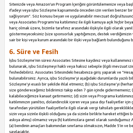
Sitenizde veya Amazon’un Program İçeriğini görüntülemenize veya başka b
ifadeyi veya işbu Sözleşme kapsamında önceden izin verilen benzer bir 
sağlıyorum”. Söz konusu beyan ve uygulanabilir mevzuat doğrultusunda 
veya Associates Programı’na katılımınız ile ilgili kamuya açık hiçbir be
hariç olmak üzere, bizimle tarafınız arasındaki ilişkiyle ilgili olarak ya
göstermeyeceksiniz (size sponsorluk yaptığımızın, destek verdiğimizin v
sair bir kişi veya kurum arasındaki bir ilişki veya bağlantı bulunduğunu
6. Süre ve Fesih
İşbu Sözleşme’nin süresi Associates Sitesine kaydınız veya kullanımınız i
bulunarak, işbu Sözleşmeyi haklı veya haksız sebeple (ilgili mevzuat 
feshedebiliriz. Associates Sitesindeki hesabınıza giriş yaparak ve “He
bulunabilirsiniz. Ayrıca, işbu Sözleşme’yi aşağıdaki durumlarda yazılı bi
Sözleşme’yi esaslı bir şekilde ihlal etmeniz; (b) işbu Sözleşme’yi (herhan
size göndereceğimiz bildirimizi takip eden 7 gün içinde gidermemeniz; 
kalabileceğimize kanaat getirmemiz; (d) sizin veya Programa katılımını
katılımınızın yanıltıcı, dolandırıcılık içeren veya yasa dışı faaliyetler i
tarafından yürütülen faaliyetlerle ilgili olarak vergi tahsilatı gerekli
sizin veya sizinle ilişkili olduğunu ya da sizinle birlikte hareket ettiği
askıya almış) olmamız veya (h) katılımcılara genel olarak sunduğumuz
(a) bendinin amaçları bakımından sınırlama olmaksızın, Madde 5’in ve be
sayılacaktır.