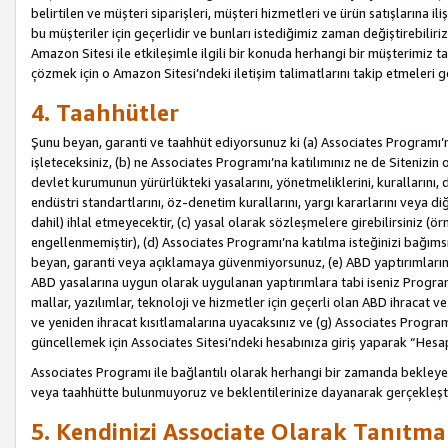
belirtilen ve müşteri siparişleri, müşteri hizmetleri ve ürün satışlarına il
bu müşteriler için geçerlidir ve bunları istediğimiz zaman değiştirebili
Amazon Sitesi ile etkileşimle ilgili bir konuda herhangi bir müşterimiz ta
çözmek için o Amazon Sitesi’ndeki iletişim talimatlarını takip etmeleri ge
4. Taahhütler
Şunu beyan, garanti ve taahhüt ediyorsunuz ki (a) Associates Programı’
işleteceksiniz, (b) ne Associates Programı’na katılımınız ne de Sitenizin 
devlet kurumunun yürürlükteki yasalarını, yönetmeliklerini, kurallarını, dü
endüstri standartlarını, öz-denetim kurallarını, yargı kararlarını veya diğ
dahil) ihlal etmeyecektir, (c) yasal olarak sözleşmelere girebilirsiniz (
engellenmemiştir), (d) Associates Programı’na katılma isteğinizi bağıms
beyan, garanti veya açıklamaya güvenmiyorsunuz, (e) ABD yaptırımlarına
ABD yasalarına uygun olarak uygulanan yaptırımlara tabi iseniz Progra
mallar, yazılımlar, teknoloji ve hizmetler için geçerli olan ABD ihracat 
ve yeniden ihracat kısıtlamalarına uyacaksınız ve (g) Associates Programı i
güncellemek için Associates Sitesi’ndeki hesabınıza giriş yaparak “Hesap 
Associates Programı ile bağlantılı olarak herhangi bir zamanda bekleye
veya taahhütte bulunmuyoruz ve beklentilerinize dayanarak gerçekleşt
5. Kendinizi Associate Olarak Tanıtma