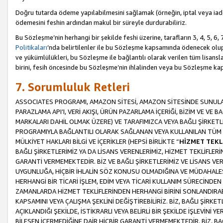
Doğru tutarda ödeme yapılabilmesini sağlamak (örneğin, iptal veya iad
ödemesini feshin ardından makul bir süreyle durdurabiliriz.
Bu Sözleşme’nin herhangi bir şekilde feshi üzerine, tarafların 3, 4, 5, 
Politikaları
’nda belirtilenler ile bu Sözleşme kapsamında ödenecek ol
ve yükümlülükleri, bu Sözleşme ile bağlantılı olarak verilen tüm lisansl
birini, fesih öncesinde bu Sözleşme’nin ihlalinden veya bu Sözleşme 
7. Sorumluluk Retleri
ASSOCIATES PROGRAMI, AMAZON SİTESİ, AMAZON SİTESİNDE SUNULAN
PARAZLAMA API’I, VERİ AKIŞI, ÜRÜN PAZARLAMA İÇERİĞİ, BİZİM VE VE 
MARKALARI DAHİL OLMAK ÜZERE) VE TARAFIMIZCA VEYA BAĞLI ŞİRKETL
PROGRAMIYLA BAĞLANTILI OLARAK SAĞLANAN VEYA KULLANILAN TÜM TE
MÜLKİYET HAKLARI BİLGİ VE İÇERİKLER (HEPSİ BİRLİKTE “
HİZMET TEKL
BAĞLI ŞİRKETLERİMİZ YA DA LİSANS VERENLERİMİZ, HİZMET TEKLİFLER
GARANTİ VERMEMEKTEDİR. BİZ VE BAĞLI ŞİRKETLERİMİZ VE LİSANS VEREN
UYGUNLUĞA, HİÇBİR İHLALİN SÖZ KONUSU OLMADIĞINA VE MÜDAHALESİ
HERHANGİ BİR TİCARİ İŞLEM, EDİM VEYA TİCARİ KULLANIM SÜRECİND
ZAMANLARDA HİZMET TEKLİFLERİNDEN HERHANGİ BİRİNİ SONLANDIRABİLİ
KAPSAMINI VEYA ÇALIŞMA ŞEKLİNİ DEĞİŞTİREBİLİRİZ. BİZ, BAĞLI ŞİRKE
AÇIKLANDIĞI ŞEKİLDE, İSTİKRARLI VEYA BELİRLİ BİR ŞEKİLDE İŞLEVİNİ
BİLEŞEN İÇERMEDİĞİNE DAİR HİÇBİR GARANTİ VERMEMEKTEDİR. BİZ, BAĞ