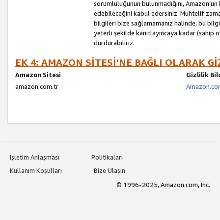
sorumluluğunun bulunmadığını, Amazon’un bu
edebileceğini kabul edersiniz. Muhtelif zama
bilgileri bize sağlamamanız halinde, bu bil
yeterli şekilde kanıtlayıncaya kadar (sahip
durdurabiliriz.
EK 4: AMAZON SİTESİ'NE BAĞLI OLARAK Gİ
Amazon Sitesi
Gizlilik Bi
amazon.com.tr
Amazon.com.
İşletim Anlaşması
Politikaları
Kullanım Koşulları
Bize Ulaşın
© 1996-2025, Amazon.com, Inc.