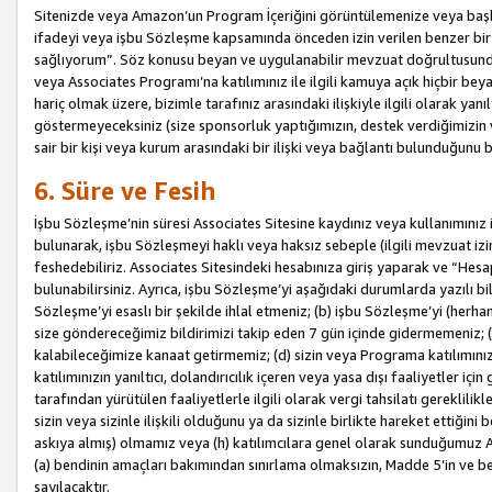
Sitenizde veya Amazon’un Program İçeriğini görüntülemenize veya başka b
ifadeyi veya işbu Sözleşme kapsamında önceden izin verilen benzer bir 
sağlıyorum”. Söz konusu beyan ve uygulanabilir mevzuat doğrultusunda 
veya Associates Programı’na katılımınız ile ilgili kamuya açık hiçbir be
hariç olmak üzere, bizimle tarafınız arasındaki ilişkiyle ilgili olarak ya
göstermeyeceksiniz (size sponsorluk yaptığımızın, destek verdiğimizin v
sair bir kişi veya kurum arasındaki bir ilişki veya bağlantı bulunduğunu
6. Süre ve Fesih
İşbu Sözleşme’nin süresi Associates Sitesine kaydınız veya kullanımınız i
bulunarak, işbu Sözleşmeyi haklı veya haksız sebeple (ilgili mevzuat 
feshedebiliriz. Associates Sitesindeki hesabınıza giriş yaparak ve “He
bulunabilirsiniz. Ayrıca, işbu Sözleşme’yi aşağıdaki durumlarda yazılı bi
Sözleşme’yi esaslı bir şekilde ihlal etmeniz; (b) işbu Sözleşme’yi (herhan
size göndereceğimiz bildirimizi takip eden 7 gün içinde gidermemeniz; 
kalabileceğimize kanaat getirmemiz; (d) sizin veya Programa katılımını
katılımınızın yanıltıcı, dolandırıcılık içeren veya yasa dışı faaliyetler i
tarafından yürütülen faaliyetlerle ilgili olarak vergi tahsilatı gerekli
sizin veya sizinle ilişkili olduğunu ya da sizinle birlikte hareket ettiği
askıya almış) olmamız veya (h) katılımcılara genel olarak sunduğumuz
(a) bendinin amaçları bakımından sınırlama olmaksızın, Madde 5’in ve be
sayılacaktır.