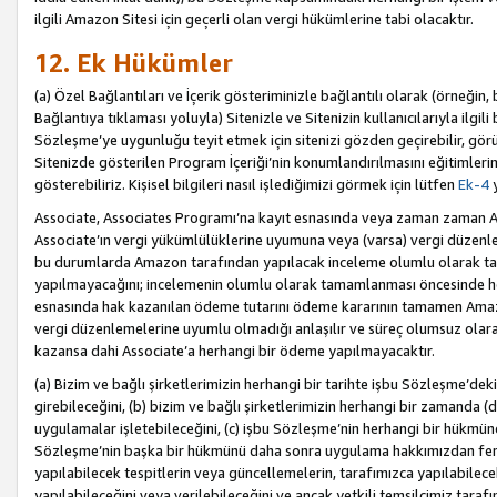
ilgili Amazon Sitesi için geçerli olan vergi hükümlerine tabi olacaktır.
12. Ek Hükümler
(a) Özel Bağlantıları ve İçerik gösteriminizle bağlantılı olarak (örneği
Bağlantıya tıklaması yoluyla) Sitenizle ve Sitenizin kullanıcılarıyla ilgili 
Sözleşme’ye uygunluğu teyit etmek için sitenizi gözden geçirebilir, görü
Sitenizde gösterilen Program İçeriği’nin konumlandırılmasını eğitimlerimi
gösterebiliriz. Kişisel bilgileri nasıl işlediğimizi görmek için lütfen
Ek-4
y
Associate, Associates Programı’na kayıt esnasında veya zaman zaman
Associate’ın vergi yükümlülüklerine uyumuna veya (varsa) vergi düzenlem
bu durumlarda Amazon tarafından yapılacak inceleme olumlu olarak t
yapılmayacağını; incelemenin olumlu olarak tamamlanması öncesinde he
esnasında hak kazanılan ödeme tutarını ödeme kararının tamamen Amazo
vergi düzenlemelerine uyumlu olmadığı anlaşılır ve süreç olumsuz olara
kazansa dahi Associate’a herhangi bir ödeme yapılmayacaktır.
(a) Bizim ve bağlı şirketlerimizin herhangi bir tarihte işbu Sözleşme’dek
girebileceğini, (b) bizim ve bağlı şirketlerimizin herhangi bir zamanda (
uygulamalar işletebileceğini, (c) işbu Sözleşme’nin herhangi bir hükmün
Sözleşme’nin başka bir hükmünü daha sonra uygulama hakkımızdan fera
yapılabilecek tespitlerin veya güncellemelerin, tarafımızca yapılabilece
yapılabileceğini veya verilebileceğini ve ancak yetkili temsilcimiz tarafı