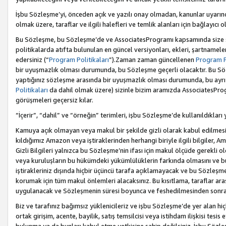
İşbu Sözleşme’yi, önceden açık ve yazılı onay olmadan, kanunlar uyarın
olmak üzere, taraflar ve ilgili halefleri ve temlik alanları için bağlayıc
Bu Sözleşme, bu Sözleşme’de ve AssociatesProgramı kapsamında size sunu
politikalarda atıfta bulunulan en güncel versiyonları, ekleri, şartnamele
edersiniz (“
Program Politikaları
”).Zaman zaman güncellenen
Program Po
bir uyuşmazlık olması durumunda, bu Sözleşme geçerli olacaktır. Bu Söz
yaptığınız sözleşme arasında bir uyuşmazlık olması durumunda, bu ayrı 
Politikaları
da dahil olmak üzere) sizinle bizim aramızda AssociatesProg
görüşmeleri geçersiz kılar.
“İçerir”, “dahil” ve “örneğin” terimleri, işbu Sözleşme’de kullanıldıkları
Kamuya açık olmayan veya makul bir şekilde gizli olarak kabul edilmesi g
kıldığımız Amazon veya iştiraklerinden herhangi biriyle ilgili bilgiler, A
Gizli Bilgileri yalnızca bu Sözleşme’nin ifası için makul ölçüde gerekli o
veya kuruluşların bu hükümdeki yükümlülüklerin farkında olmasını ve bunl
iştirakleriniz dışında hiçbir üçüncü tarafa açıklamayacak ve bu Sözleşme’
korumak için tüm makul önlemleri alacaksınız. Bu kısıtlama, taraflar aras
uygulanacak ve Sözleşmenin süresi boyunca ve feshedilmesinden sonraki
Biz ve tarafınız bağımsız yüklenicileriz ve işbu Sözleşme’de yer alan hiçbi
ortak girişim, acente, bayilik, satış temsilcisi veya istihdam ilişkisi te