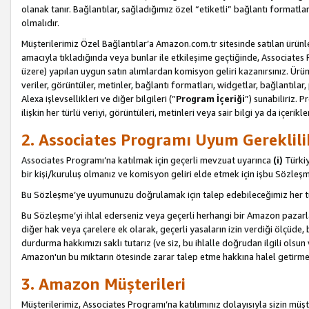
olanak tanır. Bağlantılar, sağladığımız özel “etiketli” bağlantı formatl
olmalıdır.
Müşterilerimiz Özel Bağlantılar’a Amazon.com.tr sitesinde satılan ürün
amacıyla tıkladığında veya bunlar ile etkileşime geçtiğinde, Associates Pro
üzere) yapılan uygun satın alımlardan komisyon geliri kazanırsınız. Ürün
veriler, görüntüler, metinler, bağlantı formatları, widgetlar, bağlantıla
Alexa işlevsellikleri ve diğer bilgileri (”
Program İçeriği
”) sunabiliriz. 
ilişkin her türlü veriyi, görüntüleri, metinleri veya sair bilgi ya da içeri
2. Associates Programı Uyum Gereklili
Associates Programı’na katılmak için geçerli mevzuat uyarınca
(i)
Türkiy
bir kişi/kuruluş olmanız ve komisyon geliri elde etmek için işbu Sözle
Bu Sözleşme’ye uyumunuzu doğrulamak için talep edebileceğimiz her tü
Bu Sözleşme’yi ihlal ederseniz veya geçerli herhangi bir Amazon pazarl
diğer hak veya çarelere ek olarak, geçerli yasaların izin verdiği ölçüd
durdurma hakkımızı saklı tutarız (ve siz, bu ihlalle doğrudan ilgili ols
Amazon'un bu miktarın ötesinde zarar talep etme hakkına halel getirmek
3. Amazon Müşterileri
Müşterilerimiz, Associates Programı’na katılımınız dolayısıyla sizin müşt