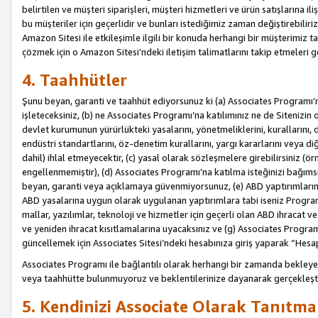
belirtilen ve müşteri siparişleri, müşteri hizmetleri ve ürün satışlarına il
bu müşteriler için geçerlidir ve bunları istediğimiz zaman değiştirebili
Amazon Sitesi ile etkileşimle ilgili bir konuda herhangi bir müşterimiz ta
çözmek için o Amazon Sitesi’ndeki iletişim talimatlarını takip etmeleri ge
4. Taahhütler
Şunu beyan, garanti ve taahhüt ediyorsunuz ki (a) Associates Programı’
işleteceksiniz, (b) ne Associates Programı’na katılımınız ne de Sitenizin 
devlet kurumunun yürürlükteki yasalarını, yönetmeliklerini, kurallarını, dü
endüstri standartlarını, öz-denetim kurallarını, yargı kararlarını veya diğ
dahil) ihlal etmeyecektir, (c) yasal olarak sözleşmelere girebilirsiniz (
engellenmemiştir), (d) Associates Programı’na katılma isteğinizi bağıms
beyan, garanti veya açıklamaya güvenmiyorsunuz, (e) ABD yaptırımlarına
ABD yasalarına uygun olarak uygulanan yaptırımlara tabi iseniz Progra
mallar, yazılımlar, teknoloji ve hizmetler için geçerli olan ABD ihracat 
ve yeniden ihracat kısıtlamalarına uyacaksınız ve (g) Associates Programı i
güncellemek için Associates Sitesi’ndeki hesabınıza giriş yaparak “Hesap 
Associates Programı ile bağlantılı olarak herhangi bir zamanda bekleye
veya taahhütte bulunmuyoruz ve beklentilerinize dayanarak gerçekleşt
5. Kendinizi Associate Olarak Tanıtma