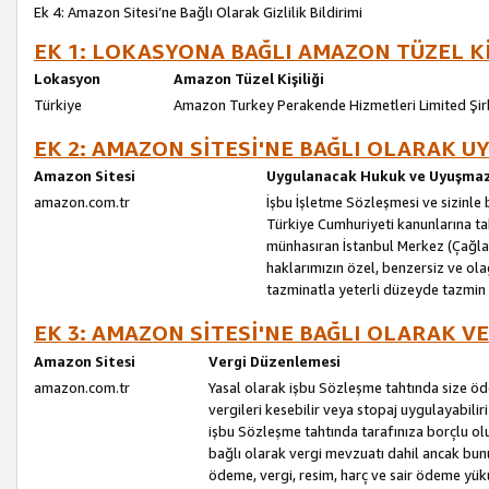
Ek 4: Amazon Sitesi’ne Bağlı Olarak Gizlilik Bildirimi
EK 1: LOKASYONA BAĞLI AMAZON TÜZEL Kİ
Lokasyon
Amazon Tüzel Kişiliği
Türkiye
Amazon Turkey Perakende Hizmetleri Limited Şir
EK 2: AMAZON SİTESİ'NE BAĞLI OLARAK 
Amazon Sitesi
Uygulanacak Hukuk ve Uyuşmazl
amazon.com.tr
İşbu İşletme Sözleşmesi ve sizinle b
Türkiye Cumhuriyeti kanunlarına ta
münhasıran İstanbul Merkez (Çağlaya
haklarımızın özel, benzersiz ve ol
tazminatla yeterli düzeyde tazmin
EK 3: AMAZON SİTESİ'NE BAĞLI OLARAK V
Amazon Sitesi
Vergi Düzenlemesi
amazon.com.tr
Yasal olarak işbu Sözleşme tahtında size ö
vergileri kesebilir veya stopaj uygulayabilir
işbu Sözleşme tahtında tarafınıza borçlu ol
bağlı olarak vergi mevzuatı dahil ancak bu
ödeme, vergi, resim, harç ve sair ödeme yü