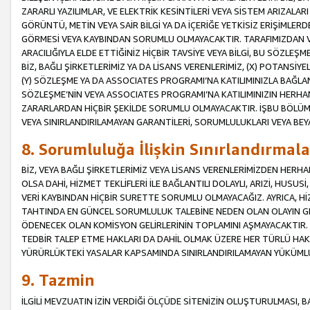
ZARARLI YAZILIMLAR, VE ELEKTRİK KESİNTİLERİ VEYA SİSTEM ARIZALARI
GÖRÜNTÜ, METİN VEYA SAİR BİLGİ YA DA İÇERİĞE YETKİSİZ ERİŞİMLERD
GÖRMESİ VEYA KAYBINDAN SORUMLU OLMAYACAKTIR. TARAFIMIZDAN VEY
ARACILIĞIYLA ELDE ETTİĞİNİZ HİÇBİR TAVSİYE VEYA BİLGİ, BU SÖZLE
BİZ, BAĞLI ŞİRKETLERİMİZ YA DA LİSANS VERENLERİMİZ, (X) POTANSİY
(Y) SÖZLEŞME YA DA ASSOCIATES PROGRAMI’NA KATILIMINIZLA BAĞLAN
SÖZLEŞME’NİN VEYA ASSOCIATES PROGRAMI’NA KATILIMINIZIN HERHA
ZARARLARDAN HİÇBİR ŞEKİLDE SORUMLU OLMAYACAKTIR. İŞBU BÖLÜM
VEYA SINIRLANDIRILAMAYAN GARANTİLERİ, SORUMLULUKLARI VEYA BEY
8. Sorumluluğa İlişkin Sınırlandırmala
BİZ, VEYA BAĞLI ŞİRKETLERİMİZ VEYA LİSANS VERENLERİMİZDEN HERHA
OLSA DAHİ, HİZMET TEKLİFLERİ İLE BAĞLANTILI DOLAYLI, ARIZİ, HUSUSİ
VERİ KAYBINDAN HİÇBİR SURETTE SORUMLU OLMAYACAĞIZ. AYRICA,
TAHTINDA EN GÜNCEL SORUMLULUK TALEBİNE NEDEN OLAN OLAYIN GER
ÖDENECEK OLAN KOMİSYON GELİRLERİNİN TOPLAMINI AŞMAYACAKTIR. İŞB
TEDBİR TALEP ETME HAKLARI DA DAHİL OLMAK ÜZERE HER TÜRLÜ HA
YÜRÜRLÜKTEKİ YASALAR KAPSAMINDA SINIRLANDIRILAMAYAN YÜKÜMLÜ
9. Tazmin
İLGİLİ MEVZUATIN İZİN VERDİĞİ ÖLÇÜDE SİTENİZİN OLUŞTURULMASI, B