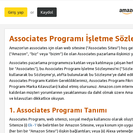
Giriş yap
Kaydol
or
Associates Programı İşletme Sözl
Amazon'un associates için olan web sitesine (“Associates Sitesi”) hoş ge
(“Amazon”, “biz” veya “bizim”) ile olan Associates pazarlama ilişkinizi y
Associates pazarlama programımıza katılan veya katılmaya çalışan herhan
bir “Associates”), bu Associates Programı İşletme Sözleşmesi'ni (“Sözl
kullanarak bu Sözleşme’yi, atıfta bulunularak bu Sözleşme’ye dahil edi
Associates Programı Katılım Gerekliliklerimiz, Associates Programı Fikri
Programı Marka Kılavuzları) kabul etmiş olursunuz. Amazon.com internet 
kaldırılan müşteri yorumlarının yasaklanması da dahil olmak üzere Amazo
ve kılavuzları dikkatlice okuyun.
1. Associates Programı Tanımı
Associates Programı, web sitenizi, sosyal medya kullanıcısı olarak oluştu
Sitenize (i)
Ek-1
’de belirtilen bir Amazon Sitesine, veya konum için uygula
(her biri bir “Amazon Sitesi”) ilişkin bağlantıları; veya (ii) Alexa yeteneğ