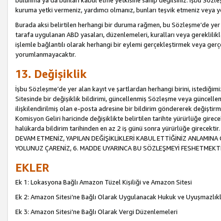
bulunma ya da bunları kabul etme yetkisine sahip değilsiniz. İşbu Sözleş
kuruma yetki vermeniz, yardımcı olmanız, bunları teşvik etmeniz veya yön
Burada aksi belirtilen herhangi bir duruma rağmen, bu Sözleşme’de yer a
tarafa uygulanan ABD yasaları, düzenlemeleri, kuralları veya gereklilikl
işlemle bağlantılı olarak herhangi bir eylemi gerçekleştirmek veya ge
yorumlanmayacaktır.
13. Değişiklik
İşbu Sözleşme’de yer alan kayıt ve şartlardan herhangi birini, istediğ
Sitesinde bir değişiklik bildirimi, güncellenmiş Sözleşme veya güncell
ilişkilendirilmiş olan e-posta adresine bir bildirim göndererek değiştir
Komisyon Geliri haricinde değişiklikte belirtilen tarihte yürürlüğe girec
halükarda bildirim tarihinden en az 2 iş günü sonra yürürlüğe gire
DEVAM ETMENİZ, YAPILAN DEĞİŞİKLİKLERİ KABUL ETTİĞİNİZ ANLAMINA 
YOLUNUZ ÇARENİZ, 6. MADDE UYARINCA BU SÖZLEŞMEYİ FESHETMEKTİ
EKLER
Ek 1: Lokasyona Bağlı Amazon Tüzel Kişiliği ve Amazon Sitesi
Ek 2: Amazon Sitesi’ne Bağlı Olarak Uygulanacak Hukuk ve Uyuşmazlık
Ek 3: Amazon Sitesi’ne Bağlı Olarak Vergi Düzenlemeleri