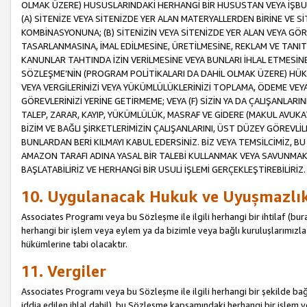
OLMAK ÜZERE) HUSUSLARINDAKİ HERHANGİ BİR HUSUSTAN VEYA İŞBU
(A) SİTENİZE VEYA SİTENİZDE YER ALAN MATERYALLERDEN BİRİNE VE S
KOMBİNASYONUNA; (B) SİTENİZİN VEYA SİTENİZDE YER ALAN VEYA GÖR
TASARLANMASINA, İMAL EDİLMESİNE, ÜRETİLMESİNE, REKLAM VE TANIT
KANUNLAR TAHTINDA İZİN VERİLMESİNE VEYA BUNLARI İHLAL ETMESİNE 
SÖZLEŞME’NİN (PROGRAM POLİTİKALARI DA DAHİL OLMAK ÜZERE) HÜKÜ
VEYA VERGİLERİNİZİ VEYA YÜKÜMLÜLÜKLERİNİZİ TOPLAMA, ÖDEME VEY
GÖREVLERİNİZİ YERİNE GETİRMEME; VEYA (F) SİZİN YA DA ÇALIŞANLARINI
TALEP, ZARAR, KAYIP, YÜKÜMLÜLÜK, MASRAF VE GİDERE (MAKUL AVUKATLI
BİZİM VE BAĞLI ŞİRKETLERİMİZİN ÇALIŞANLARINI, ÜST DÜZEY GÖREVLİL
BUNLARDAN BERİ KILMAYI KABUL EDERSİNİZ. BİZ VEYA TEMSİLCİMİZ, 
AMAZON TARAFI ADINA YASAL BİR TALEBİ KULLANMAK VEYA SAVUNMAK 
BAŞLATABİLİRİZ VE HERHANGİ BİR USULİ İŞLEMİ GERÇEKLEŞTİREBİLİRİZ.
10. Uygulanacak Hukuk ve Uyuşmazlı
Associates Programı veya bu Sözleşme ile ilgili herhangi bir ihtilaf (bura
herhangi bir işlem veya eylem ya da bizimle veya bağlı kuruluşlarımızla 
hükümlerine tabi olacaktır.
11. Vergiler
Associates Programı veya bu Sözleşme ile ilgili herhangi bir şekilde bağla
iddia edilen ihlal dahil), bu Sözleşme kapsamındaki herhangi bir işlem v