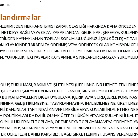
AKTIR.
ırlandırmalar
RENLERİMİZDEN HERHANGİ BİRİSİ ZARAR OLASILIĞI HAKKINDA DAHA ÖNCEDEN T
Sİ, NETİCEYE BAĞLI VEYA CEZAİ ZARARLARDAN, GELİR, KAR, ŞEREFİYE, KULLA
İFLERİNDEN KAYNAKLANAN TOPLAM SORUMLULUĞUMUZ, İŞBU SÖZLEŞME TAH
N İKİ AY İÇİNDE TARAFINIZA ÖDENMİŞ VEYA ÖDENECEK OLAN KOMİSYON GELİ
İYATİ TEDBİR VEYA DİĞER TEDBİR TALEP ETME HAKLARI DA DAHİL OLMA
KÜM, YÜRÜRLÜKTEKİ YASALAR KAPSAMINDA SINIRLANDIRILAMAYAN YÜKÜMLÜL
İN OLUŞTURULMASI, BAKIMI VE İŞLETİLMESİ (HERHANGİ BİR HİZMET TEKLİFİ
İŞBU SÖZLEŞME’Yİ İHLALİNİZDEN DOĞAN HİÇBİR YÜKÜMLÜLÜĞÜMÜZ OLMAYACA
A BU MATERYALLERİN DİĞER UYGULAMA, İÇERİK VEYA SÜREÇLERLE KOMBİNASY
MINA, GELİŞTİRİLMESİNE, TASARLANMASINA, İMAL EDİLMESİNE, ÜRETİLMESİ
Lİ KANUNLAR TAHTINDA İZİN VERİLMESİNE VEYA BUNLARI İHLAL ETMESİNE 
M POLİTİKALARI DA DAHİL OLMAK ÜZERE) HÜKÜM VEYA KOŞULLARINI İHLAL ET
ÜKÜMLÜLÜKLERİNİZİ TOPLAMA, ÖDEME VEYA TOPLAMAMA VEYA ÖDEMEME, YA 
YA DA ÇALIŞANLARINIZIN VEYA YÜKLENİCİLERİNİZİN İHLALİNE YA DA KASITLI S
 ÜCRETLERİ DAHİL) KARŞI BİZİ, BAĞLI ŞİRKETLERİMİZİ, LİSANS VERENLERİMİ