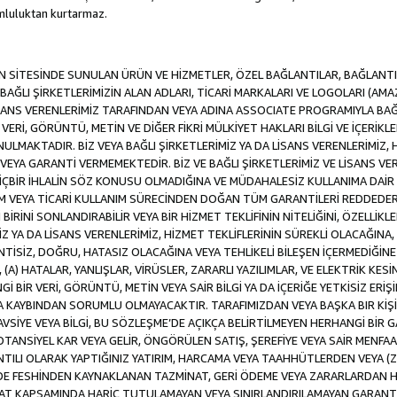
luluktan kurtarmaz.
SİTESİNDE SUNULAN ÜRÜN VE HİZMETLER, ÖZEL BAĞLANTILAR, BAĞLANTI F
VE BAĞLI ŞİRKETLERİMİZİN ALAN ADLARI, TİCARİ MARKALARI VE LOGOLARI (A
LİSANS VERENLERİMİZ TARAFINDAN VEYA ADINA ASSOCIATE PROGRAMIYLA BA
ERİ, GÖRÜNTÜ, METİN VE DİĞER FİKRİ MÜLKİYET HAKLARI BİLGİ VE İÇERİKLER
MAKTADIR. BİZ VEYA BAĞLI ŞİRKETLERİMİZ YA DA LİSANS VERENLERİMİZ, HİZ
YA GARANTİ VERMEMEKTEDİR. BİZ VE BAĞLI ŞİRKETLERİMİZ VE LİSANS VERE
 HİÇBİR İHLALİN SÖZ KONUSU OLMADIĞINA VE MÜDAHALESİZ KULLANIMA DAİR 
DİM VEYA TİCARİ KULLANIM SÜRECİNDEN DOĞAN TÜM GARANTİLERİ REDDEDER
İNİ SONLANDIRABİLİR VEYA BİR HİZMET TEKLİFİNİN NİTELİĞİNİ, ÖZELLİKLE
MİZ YA DA LİSANS VERENLERİMİZ, HİZMET TEKLİFLERİNİN SÜREKLİ OLACAĞINA, A
İNTİSİZ, DOĞRU, HATASIZ OLACAĞINA VEYA TEHLİKELİ BİLEŞEN İÇERMEDİĞİN
 (A) HATALAR, YANLIŞLAR, VİRÜSLER, ZARARLI YAZILIMLAR, VE ELEKTRİK KESİ
Gİ BİR VERİ, GÖRÜNTÜ, METİN VEYA SAİR BİLGİ YA DA İÇERİĞE YETKİSİZ ERİ
EYA KAYBINDAN SORUMLU OLMAYACAKTIR. TARAFIMIZDAN VEYA BAŞKA BIR KİŞ
 TAVSİYE VEYA BİLGİ, BU SÖZLEŞME’DE AÇIKÇA BELİRTİLMEYEN HERHANGİ BİR
POTANSİYEL KAR VEYA GELİR, ÖNGÖRÜLEN SATIŞ, ŞEREFİYE VEYA SAİR MENFA
TILI OLARAK YAPTIĞINIZ YATIRIM, HARCAMA VEYA TAAHHÜTLERDEN VEYA (Z
İLDE FESHİNDEN KAYNAKLANAN TAZMİNAT, GERİ ÖDEME VEYA ZARARLARDAN H
UAT KAPSAMINDA HARİÇ TUTULAMAYAN VEYA SINIRLANDIRILAMAYAN GARANTİ