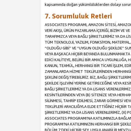
kapsamında doğan yükümlülüklerden dolayı sorum
7. Sorumluluk Retleri
ASSOCIATES PROGRAMI, AMAZON SİTESİ, AMAZON 
VERİ AKIŞI, ÜRÜN PAZARLAMA İÇERİĞİ, BİZİM VE 
TARAFIMIZCA VEYA BAĞLI ŞİRKETLERİMİZ YA DA 
TÜM TEKNOLOJİ, YAZILIM, FONKSİYON, MATERYAL, V
“OLDUĞU GİBİ” VE “UYGUN OLDUĞU ŞEKİLDE” SUNUL
VEYA BAŞKACA HİÇBİR BEYANDA BULUNMAMAKTA VE
EDİCİ KALİTEYE, BELİRLİ BİR AMACA UYGUNLUĞA,
KANUN, TEAMÜL, HERHANGİ BİR TİCARİ İŞLEM, E
ZAMANLARDA HİZMET TEKLİFLERİNDEN HERHANGİ BİR
ŞEKLİNİ DEĞİŞTİREBİLİRİZ. BİZ, BAĞLI ŞİRKETLERİ
ŞEKİLDE İŞLEVİNİ YERİNE GETİRECEĞİNE VEYA KES
BAĞLI ŞİRKETLERİMİZ YA DA LİSANS VERENLERİMİZ,
KESİNTİLERİNDEN VEYA (B) SİTENİZE VEYA HERHAN
SİLİNMESİ, TAHRİP EDİLMESİ, ZARAR GÖRMESİ V
TEKLİFLERİ ARACILIĞIYLA ELDE ETTİĞİNİZ HİÇBİR
ŞİRKETLERİMİZ YA DA LİSANS VERENLERİMİZ, (X) 
ASSOCIATES PROGRAMI’NA KATILIMINIZLA BAĞLAN
PROGRAMI’NA KATILIMINIZIN HERHANGİ BİR ŞEK
BÖLÜM 7’DEKİ HİÇBİR ŞEY, UYGULANABİLİR MEVZ