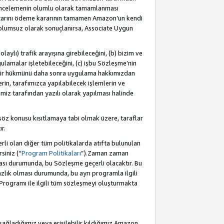
incelemenin olumlu olarak tamamlanması
utarını ödeme kararının tamamen Amazon’un kendi
 olumsuz olarak sonuçlanırsa, Associate Uygun
aylı) trafik arayışına girebileceğini, (b) bizim ve
ulamalar işletebileceğini, (c) işbu Sözleşme’nin
a bir hükmünü daha sonra uygulama hakkımızdan
in, tarafımızca yapılabilecek işlemlerin ve
cimiz tarafından yazılı olarak yapılması halinde
söz konusu kısıtlamaya tabi olmak üzere, taraflar
r.
li olan diğer tüm politikalarda atıfta bulunulan
siniz (“
Program Politikaları
”).Zaman zaman
ması durumunda, bu Sözleşme geçerli olacaktır. Bu
zlık olması durumunda, bu ayrı programla ilgili
Programı ile ilgili tüm sözleşmeyi oluşturmakta
sağladığımız veya erişilebilir kıldığımız Amazon