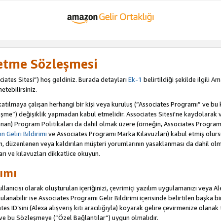
letme Sözleşmesi
iates Sitesi”) hoş geldiniz. Burada detayları
Ek-1
belirtildiği şekilde ilgili 
etebilirsiniz.
ılmaya çalışan herhangi bir kişi veya kuruluş (“Associates Programı” ve bu kiş
şme”) değişiklik yapmadan kabul etmelidir. Associates Sitesi'ne kaydolarak 
an) Program Politikaları da dahil olmak üzere (örneğin, Associates Programı 
 Geliri Bildirimi
ve Associates Programı Marka Kılavuzları) kabul etmiş olur
ulan, düzenlenen veya kaldırılan müşteri yorumlarının yasaklanması da dahil 
arı ve kılavuzları dikkatlice okuyun.
ımı
anıcısı olarak oluşturulan içeriğinizi, çevrimiçi yazılım uygulamanızı veya Alex
anabilir ise Associates Programı Gelir Bildirimi içerisinde belirtilen başka bir 
tes ID’sini (Alexa alışveriş kiti aracılığıyla) koyarak gelire çevirmenize olanak 
 ve bu Sözleşmeye (“Özel Bağlantılar”) uygun olmalıdır.