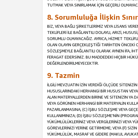
TUTMAK VEYA SINIRLAMAK İÇİN GEÇERLİ OLMAYAC
8. Sorumluluğa İlişkin Sın
BİZ, VEYA BAĞLI ŞİRKETLERİMİZ VEYA LİSANS VE
TEKLİFLERİ İLE BAĞLANTILI DOLAYLI, ARIZİ, HUSU
SORUMLU OLMAYACAĞIZ. AYRICA, HİZMET TEKL
OLAN OLAYIN GERÇEKLEŞTİĞİ TARİHTEN ÖNCEKİ O
SÖZLEŞMEYLE BAĞLANTILI OLARAK AYNEN İFA, İHT
FERAGAT EDERSİNİZ. BU MADDEDEKİ HİÇBİR HÜ
DEĞERLENDİRİLMEYECEKTİR.
9. Tazmin
İLGİLİ MEVZUATIN İZİN VERDİĞİ ÖLÇÜDE SİTENİZ
HUSUSLARINDAKİ HERHANGİ BİR HUSUSTAN VEYA 
ALAN MATERYALLERDEN BİRİNE VE SİTENİZİN YA D
VEYA GÖRÜNEN HERHANGİ BİR MATERYALİN KULLANI
PAZARLANMASINA; (C) İŞBU SÖZLEŞME VEYA GEÇER
KULLANIMINIZA; (D) İŞBU SÖZLEŞME’NİN (PROGRA
YÜKÜMLÜLÜKLERİNİZ VEYA VERGİLERİNİZİ VEYA Y
GÖREVLERİNİZİ YERİNE GETİRMEME; VEYA (F) SİZİN 
YÜKÜMLÜLÜK, MASRAF VE GİDERE (MAKUL AVUKATLIK