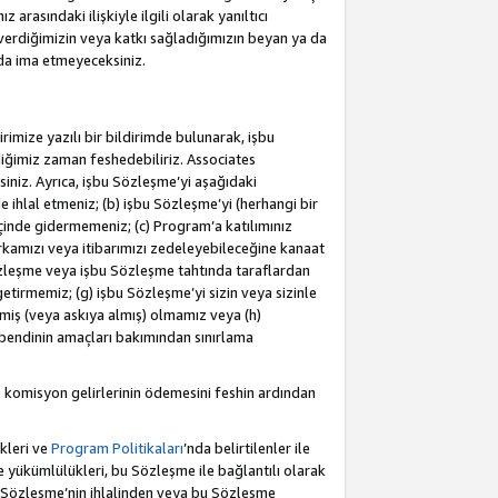
rasındaki ilişkiyle ilgili olarak yanıltıcı
verdiğimizin veya katkı sağladığımızın beyan ya da
 da ima etmeyeceksiniz.
rimize yazılı bir bildirimde bulunarak, işbu
iğimiz zaman feshedebiliriz. Associates
iniz. Ayrıca, işbu Sözleşme’yi aşağıdaki
e ihlal etmeniz; (b) işbu Sözleşme’yi (herhangi bir
 içinde gidermemeniz; (c) Program’a katılımınız
rkamızı veya itibarımızı zedeleyebileceğine kanaat
u Sözleşme veya işbu Sözleşme tahtında taraflardan
getirmemiz; (g) işbu Sözleşme’yi sizin veya sizinle
etmiş (veya askıya almış) olmamız veya (h)
bendinin amaçları bakımından sınırlama
 komisyon gelirlerinin ödemesini feshin ardından
kleri ve
Program Politikaları
’nda belirtilenler ile
ükümlülükleri, bu Sözleşme ile bağlantılı olarak
bu Sözleşme’nin ihlalinden veya bu Sözleşme