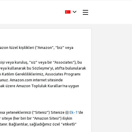
Amazon tüzel kişilikleri (“Amazon”, “biz” veya
i veya kuruluş, “siz” veya bir “Associates”), bu
veya kullanarak bu Sözleşme’yi, atıfta bulunularak
Katılım Gerekliliklerimiz, Associates Programı
sunuz. Amazon.com internet sitesinde
olmak üzere Amazon Topluluk Kuralları’na uygun
a yeteneklerinizi (“Siteniz”) Sitenize (i)
Ek-1
’de
siteye (her biri bir “Amazon Sitesi”) ilişkin
tanır. Bağlantılar, sağladığımız özel “etiketli”