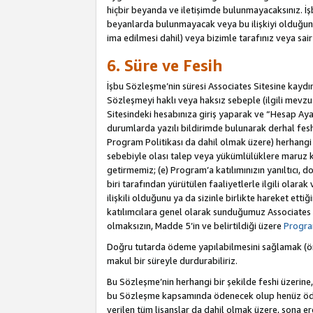
hiçbir beyanda ve iletişimde bulunmayacaksınız. İşbu
beyanlarda bulunmayacak veya bu ilişkiyi olduğund
ima edilmesi dahil) veya bizimle tarafınız veya sai
6. Süre ve Fesih
İşbu Sözleşme’nin süresi Associates Sitesine kaydını
Sözleşmeyi haklı veya haksız sebeple (ilgili mevz
Sitesindeki hesabınıza giriş yaparak ve “Hesap Aya
durumlarda yazılı bildirimde bulunarak derhal feshed
Program Politikası da dahil olmak üzere) herhangi b
sebebiyle olası talep veya yükümlülüklere maruz k
getirmemiz; (e) Program’a katılımınızın yanıltıcı, d
biri tarafından yürütülen faaliyetlerle ilgili olara
ilişkili olduğunu ya da sizinle birlikte hareket et
katılımcılara genel olarak sunduğumuz Associates
olmaksızın, Madde 5’in ve belirtildiği üzere
Program
Doğru tutarda ödeme yapılabilmesini sağlamak (örn
makul bir süreyle durdurabiliriz.
Bu Sözleşme’nin herhangi bir şekilde feshi üzerine,
bu Sözleşme kapsamında ödenecek olup henüz ödenm
verilen tüm lisanslar da dahil olmak üzere, sona e