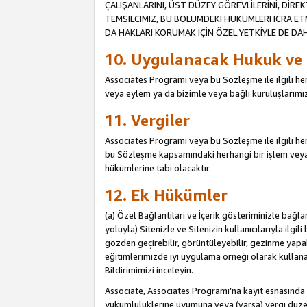
ÇALIŞANLARINI, ÜST DÜZEY GÖREVLİLERİNİ, DİREK
TEMSİLCİMİZ, BU BÖLÜMDEKİ HÜKÜMLERİ İCRA ET
DA HAKLARI KORUMAK İÇİN ÖZEL YETKİYLE DE DAHİ
10. Uygulanacak Hukuk ve
Associates Programı veya bu Sözleşme ile ilgili herh
veya eylem ya da bizimle veya bağlı kuruluşlarımızl
11. Vergiler
Associates Programı veya bu Sözleşme ile ilgili herha
bu Sözleşme kapsamındaki herhangi bir işlem veya e
hükümlerine tabi olacaktır.
12. Ek Hükümler
(a) Özel Bağlantıları ve İçerik gösteriminizle bağl
yoluyla) Sitenizle ve Sitenizin kullanıcılarıyla ilgil
gözden geçirebilir, görüntüleyebilir, gezinme yapab
eğitimlerimizde iyi uygulama örneği olarak kullanabil
Bildirimimizi inceleyin.
Associate, Associates Programı’na kayıt esnasın
yükümlülüklerine uyumuna veya (varsa) vergi düzen