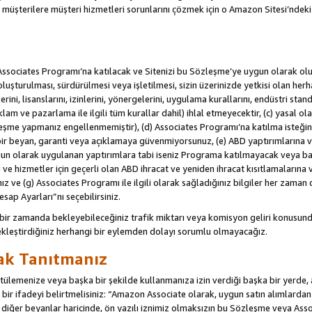
u müşterilere müşteri hizmetleri sorunlarını çözmek için o Amazon Sitesi’ndeki i
Associates Programı’na katılacak ve Sitenizi bu Sözleşme’ye uygun olarak oluş
oluşturulması, sürdürülmesi veya işletilmesi, sizin üzerinizde yetkisi olan her
rini, lisanslarını, izinlerini, yönergelerini, uygulama kurallarını, endüstri stan
eklam ve pazarlama ile ilgili tüm kurallar dahil) ihlal etmeyecektir, (c) yasal ol
leşme yapmanız engellenmemiştir), (d) Associates Programı’na katılma isteğin
bir beyan, garanti veya açıklamaya güvenmiyorsunuz, (e) ABD yaptırımlarına ve
un olarak uygulanan yaptırımlara tabi iseniz Programa katılmayacak veya ba
ji ve hizmetler için geçerli olan ABD ihracat ve yeniden ihracat kısıtlamaların
ız ve (g) Associates Programı ile ilgili olarak sağladığınız bilgiler her zaman d
sap Ayarları”nı seçebilirsiniz.
 bir zamanda bekleyebileceğiniz trafik miktarı veya komisyon geliri konusund
kleştirdiğiniz herhangi bir eylemden dolayı sorumlu olmayacağız.
rak Tanıtmanız
lemenize veya başka bir şekilde kullanmanıza izin verdiği başka bir yerde, aç
ir ifadeyi belirtmelisiniz: “Amazon Associate olarak, uygun satın alımlard
iğer beyanlar haricinde, ön yazılı iznimiz olmaksızın bu Sözleşme veya Associ