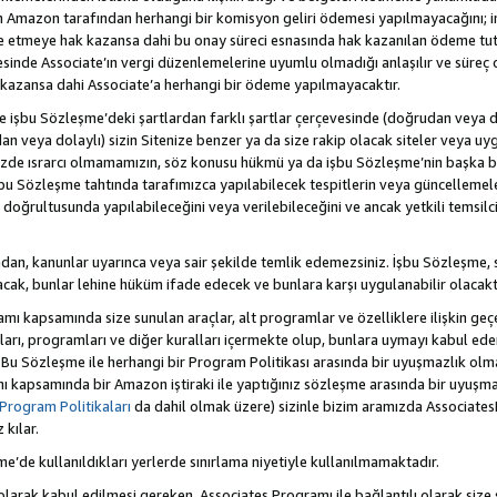
Amazon tarafından herhangi bir komisyon geliri ödemesi yapılmayacağını; 
lde etmeye hak kazansa dahi bu onay süreci esnasında hak kazanılan ödeme t
esinde Associate’ın vergi düzenlemelerine uyumlu olmadığı anlaşılır ve süreç
k kazansa dahi Associate’a herhangi bir ödeme yapılmayacaktır.
hte işbu Sözleşme’deki şartlardan farklı şartlar çerçevesinde (doğrudan veya dol
n veya dolaylı) sizin Sitenize benzer ya da size rakip olacak siteler veya uyg
enizde ısrarcı olmamamızın, söz konusu hükmü ya da işbu Sözleşme’nin başk
bu Sözleşme tahtında tarafımızca yapılabilecek tespitlerin veya güncellemeler
ri doğrultusunda yapılabileceğini veya verilebileceğini ve ancak yetkili temsil
dan, kanunlar uyarınca veya sair şekilde temlik edemezsiniz. İşbu Sözleşme, 
 olacak, bunlar lehine hüküm ifade edecek ve bunlara karşı uygulanabilir olacaktı
kapsamında size sunulan araçlar, alt programlar ve özelliklere ilişkin geçer
zları, programları ve diğer kuralları içermekte olup, bunlara uymayı kabul eder
 Bu Sözleşme ile herhangi bir Program Politikası arasında bir uyuşmazlık ol
ı kapsamında bir Amazon iştiraki ile yaptığınız sözleşme arasında bir uyuşma
Program Politikaları
da dahil olmak üzere) sizinle bizim aramızda Associates
kılar.
şme’de kullanıldıkları yerlerde sınırlama niyetiyle kullanılmamaktadır.
larak kabul edilmesi gereken, Associates Programı ile bağlantılı olarak size 