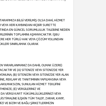
ARAFIMIZA BİLGİ VERİLMİŞ OLSA DAHİ, HİZMET
NIM VEYA VERİ KAYBINDAN HİÇBİR SURETTE
TINDA EN GÜNCEL SORUMLULUK TALEBİNE NEDEN
RLERİNİN TOPLAMINI AŞMAYACAKTIR. İŞBU
K ÜZERE HER TÜRLÜ HAK VEYA ÇÖZÜM YOLUNDAN
ÜKLERİ SINIRLAMAK OLARAK
NDEN YARARLANMANIZ DA DAHİL OLMAK ÜZERE)
KTIR VE (A) SİTENİZE VEYA SİTENİZDE YER
ONUNA; (B) SİTENİZİN VEYA SİTENİZDE YER ALAN
NE, REKLAM VE TANITIMININ YAPILMASINA VEYA
BAKILMAKSIZIN, SUNULAN HİZMET TEKLİFİNİ
MENİZE; (E) VERGİLERİNİZ VE
DA VERGİ KAYIT YÜKÜMLÜLÜKLERİNİZİ VEYA
UİSTİMALİNE İLİŞKİN TÜM TALEP, ZARAR, KAYIP,
Zİ VE BİZİM VE BAĞLI ŞİRKETLERİMİZİN