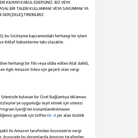
İ KILMAYI KABUL EDERSİNİZ. BİZ VEYA
YASAL BİR TALEBİ KULLANMAK VEYA SAVUNMAK YA
İ GERÇEKLEŞTİREBİLİRİZ.
dahil), bu Sözleşme kapsamındaki herhangi bir işlem
 ve ihtilaf hükümlerine tabi olacaktır.
en herhangi bir fiili veya iddia edilen ihlal dahil),
ilen ilgili Amazon Sitesi için geçerli olan vergi
e Sitenizde bulunan bir Özel Bağlantıya tıklaması
bu Sözleşme’ye uygunluğu teyit etmek için sitenizi
 Program İçeriği’nin konumlandırılmasını
ediğimizi görmek için lütfen
Ek-4
yer alan Gizlilik
 şekli ile Amazon tarafından Associate’ın vergi
dür. Associate bu durumlarda Amazon tarafından