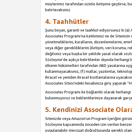
müşterimiz tarafından sizinle iletişime geçilirse, b
belirteceksiniz.
4. Taahhütler
Şunu beyan, garanti ve taahhüt ediyorsunuz ki (a) 
Associates Programı’na katılımınız ne de Sitenizin 
yönetmeliklerini, kurallarını, düzenlemelerini, emirle
veya diğer gerekliliklerini (iletişim, veri koruma, r
değilsiniz veya başka bir şekilde yasal olarak söz
Sözleşme’de açıkça belirtilenler dışında herhangi 
ülkenin hükümetleri tarafından ABD yasalarına uyg
kullanmayacaksınız, (f) mallar, yazılımlar, teknolo
ihracat ve yeniden ihracat kısıtlamalarına uyacaksın
Associates Sitesi’ndeki hesabınıza giriş yaparak “He
Associates Programı ile bağlantılı olarak herhangi
bulunmuyoruz ve beklentilerinize dayanarak gerçe
5. Kendinizi Associate Ola
Sitenizde veya Amazon’un Program İçeriğini görüntü
Sözleşme kapsamında önceden izin verilen benzer b
uygulanabilir mevzuat doğrultusunda gerekli olan d