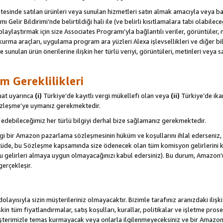
itesinde satılan ürünleri veya sunulan hizmetleri satın almak amacıyla veya 
ı Gelir Bildirimi’nde belirtildiği hali ile (ve belirli kısıtlamalara tabi olabi
olaylaştırmak için size Associates Programı’yla bağlantılı veriler, görüntüler, 
kurma araçları, uygulama program ara yüzleri Alexa işlevsellikleri ve diğer bilg
e sunulan ürün önerilerine ilişkin her türlü veriyi, görüntüleri, metinleri veya s
m Gereklilikleri
uat uyarınca
(i)
Türkiye’de kayıtlı vergi mükellefi olan veya
(ii)
Türkiye’de ika
Sözleşme’ye uymanız gerekmektedir.
debileceğimiz her türlü bilgiyi derhal bize sağlamanız gerekmektedir.
gi bir Amazon pazarlama sözleşmesinin hüküm ve koşullarını ihlal ederseniz, 
 ölçüde, bu Sözleşme kapsamında size ödenecek olan tüm komisyon gelirlerini ka
, bu gelirleri almaya uygun olmayacağınızı kabul edersiniz). Bu durum, Amazon
gerçekleşir.
olayısıyla sizin müşterileriniz olmayacaktır. Bizimle tarafınız aranızdaki ilişk
işkin tüm fiyatlandırmalar, satış koşulları, kurallar, politikalar ve işletme pros
şterimizle temas kurmayacak veya onlarla ilgilenmeyeceksiniz ve bir Amazon Sit