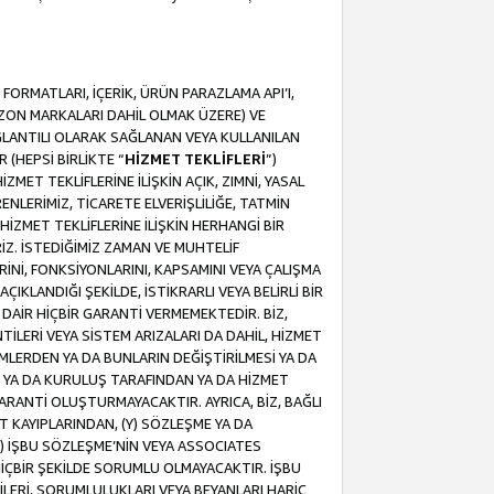
ORMATLARI, İÇERİK, ÜRÜN PARAZLAMA API’I,
MAZON MARKALARI DAHİL OLMAK ÜZERE) VE
ĞLANTILI OLARAK SAĞLANAN VEYA KULLANILAN
 (HEPSİ BİRLİKTE “
HİZMET TEKLİFLERİ
”)
MET TEKLİFLERİNE İLİŞKİN AÇIK, ZIMNİ, YASAL
NLERİMİZ, TİCARETE ELVERİŞLİLİĞE, TATMİN
HİZMET TEKLİFLERİNE İLİŞKİN HERHANGİ BİR
İZ. İSTEDİĞİMİZ ZAMAN VE MUHTELİF
RİNİ, FONKSİYONLARINI, KAPSAMINI VEYA ÇALIŞMA
ÇIKLANDIĞI ŞEKİLDE, İSTİKRARLI VEYA BELİRLİ BİR
E DAİR HİÇBİR GARANTİ VERMEMEKTEDİR. BİZ,
NTİLERİ VEYA SİSTEM ARIZALARI DA DAHİL, HİZMET
ŞİMLERDEN YA DA BUNLARIN DEĞİŞTİRİLMESİ YA DA
İ YA DA KURULUŞ TARAFINDAN YA DA HİZMET
 GARANTİ OLUŞTURMAYACAKTIR. AYRICA, BİZ, BAĞLI
AT KAYIPLARINDAN, (Y) SÖZLEŞME YA DA
) İŞBU SÖZLEŞME’NİN VEYA ASSOCIATES
İÇBİR ŞEKİLDE SORUMLU OLMAYACAKTIR. İŞBU
LERİ, SORUMLULUKLARI VEYA BEYANLARI HARİÇ