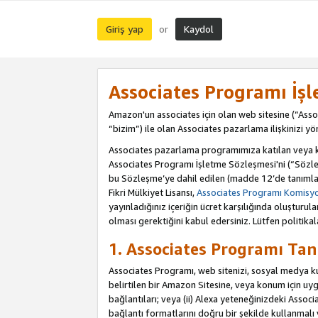
Giriş yap
Kaydol
or
Associates Programı İş
Amazon'un associates için olan web sitesine (“Assoc
“bizim”) ile olan Associates pazarlama ilişkinizi yön
Associates pazarlama programımıza katılan veya kat
Associates Programı İşletme Sözleşmesi'ni (“Sözle
bu Sözleşme’ye dahil edilen (madde 12’de tanımlan
Fikri Mülkiyet Lisansı,
Associates Programı Komisyon
yayınladığınız içeriğin ücret karşılığında oluştur
olması gerektiğini kabul edersiniz. Lütfen politikal
1. Associates Programı Tan
Associates Programı, web sitenizi, sosyal medya kull
belirtilen bir Amazon Sitesine, veya konum için uygul
bağlantıları; veya (ii) Alexa yeteneğinizdeki Associa
bağlantı formatlarını doğru bir şekilde kullanmalı