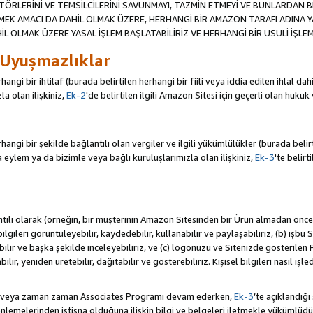
TÖRLERİNİ VE TEMSİLCİLERİNİ SAVUNMAYI, TAZMİN ETMEYİ VE BUNLARDAN BER
MEK AMACI DA DAHİL OLMAK ÜZERE, HERHANGİ BİR AMAZON TARAFI ADINA 
L OLMAK ÜZERE YASAL İŞLEM BAŞLATABİLİRİZ VE HERHANGİ BİR USULİ İŞLEM
 Uyuşmazlıklar
angi bir ihtilaf (burada belirtilen herhangi bir fiili veya iddia edilen ihlal 
a olan ilişkiniz,
Ek-2
'de belirtilen ilgili Amazon Sitesi için geçerli olan hukuk
ngi bir şekilde bağlantılı olan vergiler ve ilgili yükümlülükler (burada belirtil
ylem ya da bizimle veya bağlı kuruluşlarımızla olan ilişkiniz,
Ek-3
'te belirt
antılı olarak (örneğin, bir müşterinin Amazon Sitesinden bir Ürün almadan önc
i bilgileri görüntüleyebilir, kaydedebilir, kullanabilir ve paylaşabiliriz, (b) iş
ilir ve başka şekilde inceleyebiliriz, ve (c) logonuzu ve Sitenizde gösterilen
ir, yeniden üretebilir, dağıtabilir ve gösterebiliriz. Kişisel bilgileri nasıl işl
da veya zaman zaman Associates Programı devam ederken,
Ek-3
’te açıklandığı
lemelerinden istisna olduğuna ilişkin bilgi ve belgeleri iletmekle yükümlü