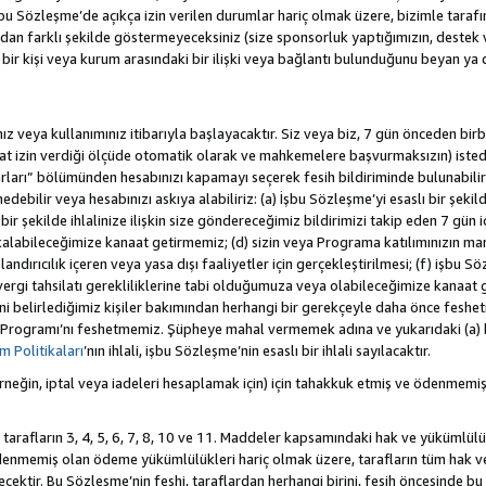
 Sözleşme’de açıkça izin verilen durumlar hariç olmak üzere, bizimle tarafınız a
an farklı şekilde göstermeyeceksiniz (size sponsorluk yaptığımızın, destek 
r bir kişi veya kurum arasındaki bir ilişki veya bağlantı bulunduğunu beyan ya
z veya kullanımınız itibarıyla başlayacaktır. Siz veya biz, 7 gün önceden birbi
uat izin verdiği ölçüde otomatik olarak ve mahkemelere başvurmaksızın) isted
rları” bölümünden hesabınızı kapamayı seçerek fesih bildiriminde bulunabilirs
ebilir veya hesabınızı askıya alabiliriz: (a) İşbu Sözleşme’yi esaslı bir şekild
ir şekilde ihlalinize ilişkin size göndereceğimiz bildirimizi takip eden 7 gün
alabileceğimize kanaat getirmemiz; (d) sizin veya Programa katılımınızın ma
olandırıcılık içeren veya yasa dışı faaliyetler için gerçekleştirilmesi; (f) işb
k vergi tahsilatı gerekliliklerine tabi olduğumuza veya olabileceğimize kanaat 
tiğini belirlediğimiz kişiler bakımından herhangi bir gerekçeyle daha önce fesh
 Programı’nı feshetmemiz. Şüpheye mahal vermemek adına ve yukarıdaki (a) 
 Politikaları
’nın ihlali, işbu Sözleşme’nin esaslı bir ihlali sayılacaktır.
eğin, iptal veya iadeleri hesaplamak için) için tahakkuk etmiş ve ödenmemiş
 tarafların 3, 4, 5, 6, 7, 8, 10 ve 11. Maddeler kapsamındaki hak ve yükümlülü
emiş olan ödeme yükümlülükleri hariç olmak üzere, tarafların tüm hak ve y
recektir. Bu Sözleşme’nin feshi, taraflardan herhangi birini, fesih öncesinde 