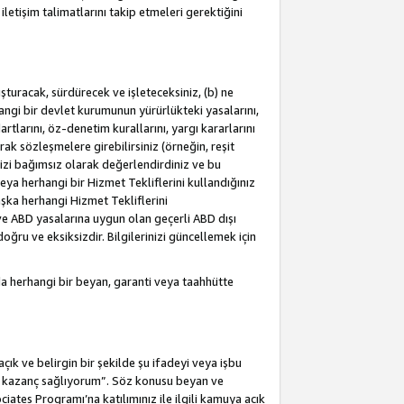
letişim talimatlarını takip etmeleri gerektiğini
turacak, sürdürecek ve işleteceksiniz, (b) ne
hangi bir devlet kurumunun yürürlükteki yasalarını,
dartlarını, öz-denetim kurallarını, yargı kararlarını
arak sözleşmelere girebilirsiniz (örneğin, reşit
izi bağımsız olarak değerlendirdiniz ve bu
ya herhangi bir Hizmet Tekliflerini kullandığınız
şka herhangi Hizmet Tekliflerini
a ve ABD yasalarına uygun olan geçerli ABD dışı
oğru ve eksiksizdir. Bilgilerinizi güncellemek için
a herhangi bir beyan, garanti veya taahhütte
ık ve belirgin bir şekilde şu ifadeyi veya işbu
an kazanç sağlıyorum”. Söz konusu beyan ve
ates Programı’na katılımınız ile ilgili kamuya açık