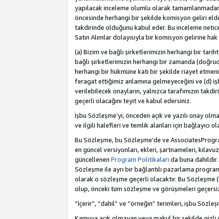
yapılacak inceleme olumlu olarak tamamlanmadan 
öncesinde herhangi bir şekilde komisyon geliri e
takdirinde olduğunu kabul eder. Bu inceleme netic
Satın Alımlar dolayısıyla bir komisyon gelirine ha
(a) Bizim ve bağlı şirketlerimizin herhangi bir tari
bağlı şirketlerimizin herhangi bir zamanda (doğruda
herhangi bir hükmüne kati bir şekilde riayet etm
feragat ettiğimiz anlamına gelmeyeceğini ve (d) iş
verilebilecek onayların, yalnızca tarafımızın takdi
geçerli olacağını teyit ve kabul edersiniz.
İşbu Sözleşme’yi, önceden açık ve yazılı onay olma
ve ilgili halefleri ve temlik alanları için bağlayıcı
Bu Sözleşme, bu Sözleşme’de ve AssociatesProgramı 
en güncel versiyonları, ekleri, şartnameleri, kılavu
güncellenen
Program Politikaları
da buna dahildir.
Sözleşme ile ayrı bir bağlantılı pazarlama program
olarak o sözleşme geçerli olacaktır. Bu Sözleşme (
olup, önceki tüm sözleşme ve görüşmeleri geçersiz 
“İçerir”, “dahil” ve “örneğin” terimleri, işbu Sözle
Kamuya açık olmayan veya makul bir şekilde gizli o