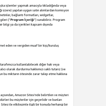
başka işlemler yapmak amacıyla tıkladığında veya
leceği üzere) yapılan uygun satın alımlardan komisyon
metinler, bağlantı formatları, widgetlar,
ileri (”
Program İçeriği
”) sunabiliriz. Program
air bilgi ya da içerikleri kapsam dışında
met eden ve vergiden muaf bir kişi/kuruluş
tarafımızca kullanılabilecek diğer hak veya
lıcı olarak durdurma hakkımızı saklı tutarız (ve
'un bu miktarın ötesinde zarar talep etme hakkına
i açısından, Amazon Sitesi’nde belirtilen ve müşteri
edürleri bu müşteriler için geçerlidir ve bunları
esi ile etkileşimle ilgili bir konuda herhangi bir