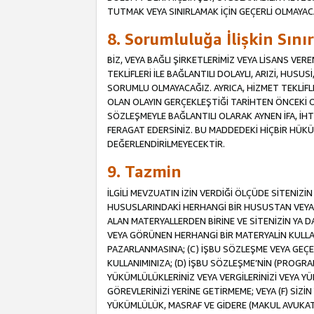
TUTMAK VEYA SINIRLAMAK İÇİN GEÇERLİ OLMAYAC
8. Sorumluluğa İlişkin Sın
BİZ, VEYA BAĞLI ŞİRKETLERİMİZ VEYA LİSANS VE
TEKLİFLERİ İLE BAĞLANTILI DOLAYLI, ARIZİ, HUSU
SORUMLU OLMAYACAĞIZ. AYRICA, HİZMET TEKL
OLAN OLAYIN GERÇEKLEŞTİĞİ TARİHTEN ÖNCEKİ O
SÖZLEŞMEYLE BAĞLANTILI OLARAK AYNEN İFA, İHT
FERAGAT EDERSİNİZ. BU MADDEDEKİ HİÇBİR HÜ
DEĞERLENDİRİLMEYECEKTİR.
9. Tazmin
İLGİLİ MEVZUATIN İZİN VERDİĞİ ÖLÇÜDE SİTENİZ
HUSUSLARINDAKİ HERHANGİ BİR HUSUSTAN VEYA 
ALAN MATERYALLERDEN BİRİNE VE SİTENİZİN YA D
VEYA GÖRÜNEN HERHANGİ BİR MATERYALİN KULLANI
PAZARLANMASINA; (C) İŞBU SÖZLEŞME VEYA GEÇER
KULLANIMINIZA; (D) İŞBU SÖZLEŞME’NİN (PROGRA
YÜKÜMLÜLÜKLERİNİZ VEYA VERGİLERİNİZİ VEYA Y
GÖREVLERİNİZİ YERİNE GETİRMEME; VEYA (F) SİZİN 
YÜKÜMLÜLÜK, MASRAF VE GİDERE (MAKUL AVUKATLIK