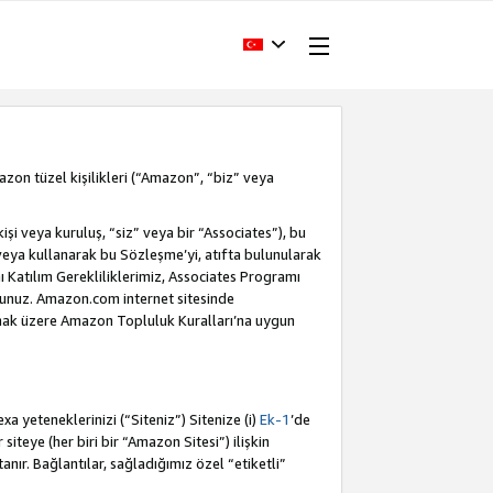
Amazon tüzel kişilikleri (“Amazon”, “biz” veya
i veya kuruluş, “siz” veya bir “Associates”), bu
veya kullanarak bu Sözleşme’yi, atıfta bulunularak
Katılım Gerekliliklerimiz, Associates Programı
sunuz. Amazon.com internet sitesinde
olmak üzere Amazon Topluluk Kuralları’na uygun
a yeteneklerinizi (“Siteniz”) Sitenize (i)
Ek-1
’de
siteye (her biri bir “Amazon Sitesi”) ilişkin
tanır. Bağlantılar, sağladığımız özel “etiketli”