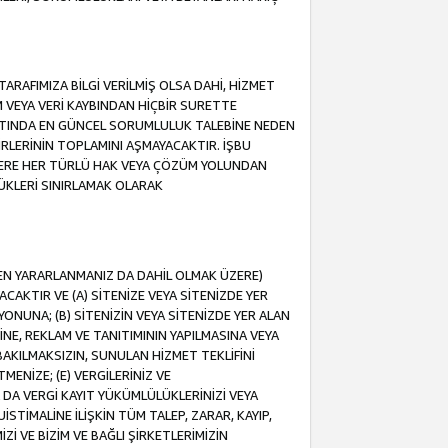
ARAFIMIZA BİLGİ VERİLMİŞ OLSA DAHİ, HİZMET
NIM VEYA VERİ KAYBINDAN HİÇBİR SURETTE
TINDA EN GÜNCEL SORUMLULUK TALEBİNE NEDEN
RLERİNİN TOPLAMINI AŞMAYACAKTIR. İŞBU
K ÜZERE HER TÜRLÜ HAK VEYA ÇÖZÜM YOLUNDAN
ÜKLERİ SINIRLAMAK OLARAK
NDEN YARARLANMANIZ DA DAHİL OLMAK ÜZERE)
KTIR VE (A) SİTENİZE VEYA SİTENİZDE YER
ONUNA; (B) SİTENİZİN VEYA SİTENİZDE YER ALAN
NE, REKLAM VE TANITIMININ YAPILMASINA VEYA
BAKILMAKSIZIN, SUNULAN HİZMET TEKLİFİNİ
MENİZE; (E) VERGİLERİNİZ VE
DA VERGİ KAYIT YÜKÜMLÜLÜKLERİNİZİ VEYA
UİSTİMALİNE İLİŞKİN TÜM TALEP, ZARAR, KAYIP,
Zİ VE BİZİM VE BAĞLI ŞİRKETLERİMİZİN