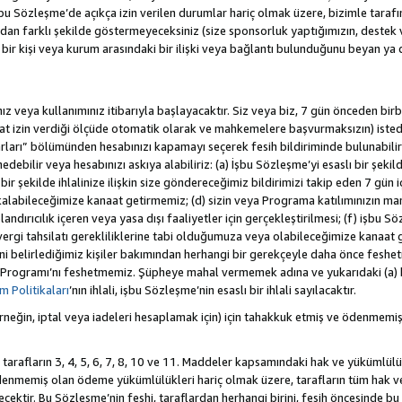
 Sözleşme’de açıkça izin verilen durumlar hariç olmak üzere, bizimle tarafınız a
an farklı şekilde göstermeyeceksiniz (size sponsorluk yaptığımızın, destek 
r bir kişi veya kurum arasındaki bir ilişki veya bağlantı bulunduğunu beyan ya
z veya kullanımınız itibarıyla başlayacaktır. Siz veya biz, 7 gün önceden birbi
uat izin verdiği ölçüde otomatik olarak ve mahkemelere başvurmaksızın) isted
rları” bölümünden hesabınızı kapamayı seçerek fesih bildiriminde bulunabilirs
ebilir veya hesabınızı askıya alabiliriz: (a) İşbu Sözleşme’yi esaslı bir şekild
ir şekilde ihlalinize ilişkin size göndereceğimiz bildirimizi takip eden 7 gün
alabileceğimize kanaat getirmemiz; (d) sizin veya Programa katılımınızın ma
olandırıcılık içeren veya yasa dışı faaliyetler için gerçekleştirilmesi; (f) işb
k vergi tahsilatı gerekliliklerine tabi olduğumuza veya olabileceğimize kanaat 
tiğini belirlediğimiz kişiler bakımından herhangi bir gerekçeyle daha önce fesh
 Programı’nı feshetmemiz. Şüpheye mahal vermemek adına ve yukarıdaki (a) 
 Politikaları
’nın ihlali, işbu Sözleşme’nin esaslı bir ihlali sayılacaktır.
eğin, iptal veya iadeleri hesaplamak için) için tahakkuk etmiş ve ödenmemiş
 tarafların 3, 4, 5, 6, 7, 8, 10 ve 11. Maddeler kapsamındaki hak ve yükümlülü
emiş olan ödeme yükümlülükleri hariç olmak üzere, tarafların tüm hak ve y
recektir. Bu Sözleşme’nin feshi, taraflardan herhangi birini, fesih öncesinde 