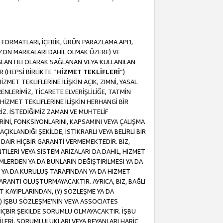
ORMATLARI, İÇERİK, ÜRÜN PARAZLAMA API’I,
MAZON MARKALARI DAHİL OLMAK ÜZERE) VE
ĞLANTILI OLARAK SAĞLANAN VEYA KULLANILAN
 (HEPSİ BİRLİKTE “
HİZMET TEKLİFLERİ
”)
MET TEKLİFLERİNE İLİŞKİN AÇIK, ZIMNİ, YASAL
NLERİMİZ, TİCARETE ELVERİŞLİLİĞE, TATMİN
HİZMET TEKLİFLERİNE İLİŞKİN HERHANGİ BİR
İZ. İSTEDİĞİMİZ ZAMAN VE MUHTELİF
RİNİ, FONKSİYONLARINI, KAPSAMINI VEYA ÇALIŞMA
ÇIKLANDIĞI ŞEKİLDE, İSTİKRARLI VEYA BELİRLİ BİR
E DAİR HİÇBİR GARANTİ VERMEMEKTEDİR. BİZ,
NTİLERİ VEYA SİSTEM ARIZALARI DA DAHİL, HİZMET
ŞİMLERDEN YA DA BUNLARIN DEĞİŞTİRİLMESİ YA DA
İ YA DA KURULUŞ TARAFINDAN YA DA HİZMET
 GARANTİ OLUŞTURMAYACAKTIR. AYRICA, BİZ, BAĞLI
AT KAYIPLARINDAN, (Y) SÖZLEŞME YA DA
) İŞBU SÖZLEŞME’NİN VEYA ASSOCIATES
İÇBİR ŞEKİLDE SORUMLU OLMAYACAKTIR. İŞBU
LERİ, SORUMLULUKLARI VEYA BEYANLARI HARİÇ