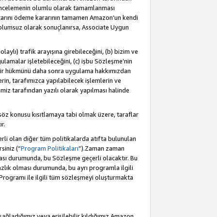
incelemenin olumlu olarak tamamlanması
utarını ödeme kararının tamamen Amazon’un kendi
 olumsuz olarak sonuçlanırsa, Associate Uygun
aylı) trafik arayışına girebileceğini, (b) bizim ve
ulamalar işletebileceğini, (c) işbu Sözleşme’nin
a bir hükmünü daha sonra uygulama hakkımızdan
in, tarafımızca yapılabilecek işlemlerin ve
cimiz tarafından yazılı olarak yapılması halinde
söz konusu kısıtlamaya tabi olmak üzere, taraflar
r.
li olan diğer tüm politikalarda atıfta bulunulan
siniz (“
Program Politikaları
”).Zaman zaman
ması durumunda, bu Sözleşme geçerli olacaktır. Bu
zlık olması durumunda, bu ayrı programla ilgili
Programı ile ilgili tüm sözleşmeyi oluşturmakta
sağladığımız veya erişilebilir kıldığımız Amazon