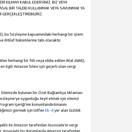
İ KILMAYI KABUL EDERSİNİZ. BİZ VEYA
YASAL BİR TALEBİ KULLANMAK VEYA SAVUNMAK YA
İ GERÇEKLEŞTİREBİLİRİZ.
dahil), bu Sözleşme kapsamındaki herhangi bir işlem
 ve ihtilaf hükümlerine tabi olacaktır.
en herhangi bir fiili veya iddia edilen ihlal dahil),
ilen ilgili Amazon Sitesi için geçerli olan vergi
e Sitenizde bulunan bir Özel Bağlantıya tıklaması
bu Sözleşme’ye uygunluğu teyit etmek için sitenizi
 Program İçeriği’nin konumlandırılmasını
ediğimizi görmek için lütfen
Ek-4
yer alan Gizlilik
 şekli ile Amazon tarafından Associate’ın vergi
dür. Associate bu durumlarda Amazon tarafından