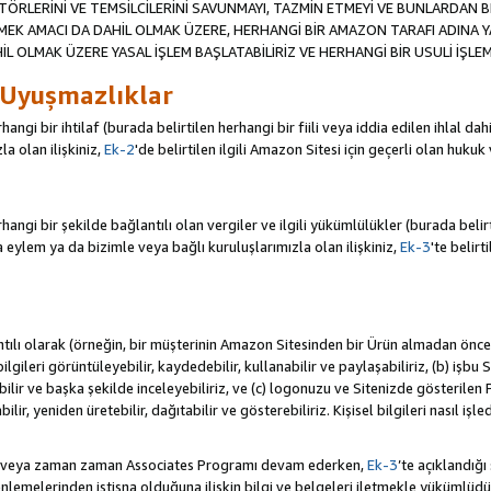
TÖRLERİNİ VE TEMSİLCİLERİNİ SAVUNMAYI, TAZMİN ETMEYİ VE BUNLARDAN BER
MEK AMACI DA DAHİL OLMAK ÜZERE, HERHANGİ BİR AMAZON TARAFI ADINA 
L OLMAK ÜZERE YASAL İŞLEM BAŞLATABİLİRİZ VE HERHANGİ BİR USULİ İŞLEM
 Uyuşmazlıklar
angi bir ihtilaf (burada belirtilen herhangi bir fiili veya iddia edilen ihlal 
a olan ilişkiniz,
Ek-2
'de belirtilen ilgili Amazon Sitesi için geçerli olan hukuk
ngi bir şekilde bağlantılı olan vergiler ve ilgili yükümlülükler (burada belirtil
ylem ya da bizimle veya bağlı kuruluşlarımızla olan ilişkiniz,
Ek-3
'te belirt
antılı olarak (örneğin, bir müşterinin Amazon Sitesinden bir Ürün almadan önc
i bilgileri görüntüleyebilir, kaydedebilir, kullanabilir ve paylaşabiliriz, (b) iş
ilir ve başka şekilde inceleyebiliriz, ve (c) logonuzu ve Sitenizde gösterilen
ir, yeniden üretebilir, dağıtabilir ve gösterebiliriz. Kişisel bilgileri nasıl işl
da veya zaman zaman Associates Programı devam ederken,
Ek-3
’te açıklandığı
lemelerinden istisna olduğuna ilişkin bilgi ve belgeleri iletmekle yükümlü