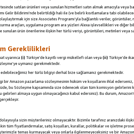
itesinde satılan ürünleri veya sunulan hizmetleri satın almak amacıyla veya 
ı Gelir Bildirimi’nde belirtildiği hali ile (ve belirli kısıtlamalara tabi olabi
olaylaştırmak için size Associates Programı’yla bağlantılı veriler, görüntüler, 
kurma araçları, uygulama program ara yüzleri Alexa işlevsellikleri ve diğer bilg
e sunulan ürün önerilerine ilişkin her türlü veriyi, görüntüleri, metinleri veya s
m Gereklilikleri
uat uyarınca
(i)
Türkiye’de kayıtlı vergi mükellefi olan veya
(ii)
Türkiye’de ika
Sözleşme’ye uymanız gerekmektedir.
debileceğimiz her türlü bilgiyi derhal bize sağlamanız gerekmektedir.
gi bir Amazon pazarlama sözleşmesinin hüküm ve koşullarını ihlal ederseniz, 
 ölçüde, bu Sözleşme kapsamında size ödenecek olan tüm komisyon gelirlerini ka
, bu gelirleri almaya uygun olmayacağınızı kabul edersiniz). Bu durum, Amazon
gerçekleşir.
olayısıyla sizin müşterileriniz olmayacaktır. Bizimle tarafınız aranızdaki ilişk
işkin tüm fiyatlandırmalar, satış koşulları, kurallar, politikalar ve işletme pros
şterimizle temas kurmayacak veya onlarla ilgilenmeyeceksiniz ve bir Amazon Sit