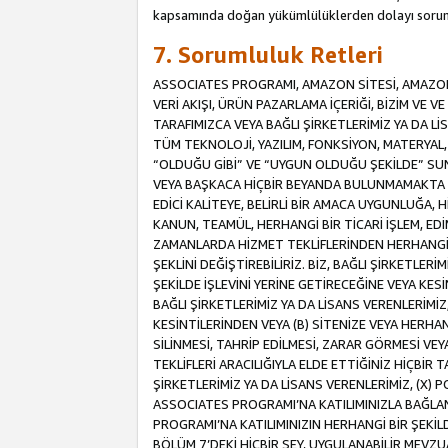
kapsamında doğan yükümlülüklerden dolayı sorum
7. Sorumluluk Retleri
ASSOCIATES PROGRAMI, AMAZON SİTESİ, AMAZON 
VERİ AKIŞI, ÜRÜN PAZARLAMA İÇERİĞİ, BİZİM VE 
TARAFIMIZCA VEYA BAĞLI ŞİRKETLERİMİZ YA DA 
TÜM TEKNOLOJİ, YAZILIM, FONKSİYON, MATERYAL, V
“OLDUĞU GİBİ” VE “UYGUN OLDUĞU ŞEKİLDE” SUNUL
VEYA BAŞKACA HİÇBİR BEYANDA BULUNMAMAKTA VE
EDİCİ KALİTEYE, BELİRLİ BİR AMACA UYGUNLUĞA,
KANUN, TEAMÜL, HERHANGİ BİR TİCARİ İŞLEM, E
ZAMANLARDA HİZMET TEKLİFLERİNDEN HERHANGİ BİR
ŞEKLİNİ DEĞİŞTİREBİLİRİZ. BİZ, BAĞLI ŞİRKETLERİ
ŞEKİLDE İŞLEVİNİ YERİNE GETİRECEĞİNE VEYA KES
BAĞLI ŞİRKETLERİMİZ YA DA LİSANS VERENLERİMİZ,
KESİNTİLERİNDEN VEYA (B) SİTENİZE VEYA HERHAN
SİLİNMESİ, TAHRİP EDİLMESİ, ZARAR GÖRMESİ V
TEKLİFLERİ ARACILIĞIYLA ELDE ETTİĞİNİZ HİÇBİR
ŞİRKETLERİMİZ YA DA LİSANS VERENLERİMİZ, (X) 
ASSOCIATES PROGRAMI’NA KATILIMINIZLA BAĞLAN
PROGRAMI’NA KATILIMINIZIN HERHANGİ BİR ŞEK
BÖLÜM 7’DEKİ HİÇBİR ŞEY, UYGULANABİLİR MEVZ