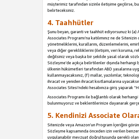
müşterimiz tarafından sizinle iletişime geçilirse, b
belirteceksiniz.
4. Taahhütler
Şunu beyan, garanti ve taahhüt ediyorsunuz ki (a) 
Associates Programı’na katılımınız ne de Sitenizin 
yönetmeliklerini, kurallarını, düzenlemelerini, emirle
veya diğer gerekliliklerini (iletişim, veri koruma, r
değilsiniz veya başka bir şekilde yasal olarak söz
Sözleşme’de açıkça belirtilenler dışında herhangi 
ülkenin hükümetleri tarafından ABD yasalarına uyg
kullanmayacaksınız, (f) mallar, yazılımlar, teknolo
ihracat ve yeniden ihracat kısıtlamalarına uyacaksın
Associates Sitesi’ndeki hesabınıza giriş yaparak “He
Associates Programı ile bağlantılı olarak herhangi
bulunmuyoruz ve beklentilerinize dayanarak gerçe
5. Kendinizi Associate Ola
Sitenizde veya Amazon’un Program İçeriğini görüntü
Sözleşme kapsamında önceden izin verilen benzer b
uygulanabilir mevzuat doğrultusunda gerekli olan d