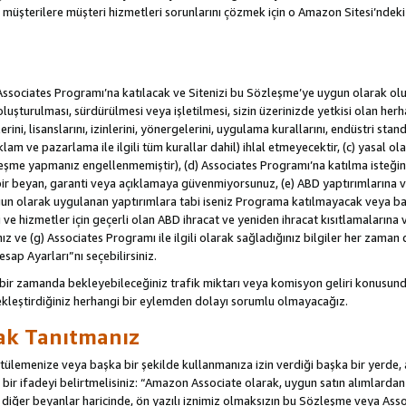
u müşterilere müşteri hizmetleri sorunlarını çözmek için o Amazon Sitesi’ndeki i
Associates Programı’na katılacak ve Sitenizi bu Sözleşme’ye uygun olarak oluş
oluşturulması, sürdürülmesi veya işletilmesi, sizin üzerinizde yetkisi olan her
rini, lisanslarını, izinlerini, yönergelerini, uygulama kurallarını, endüstri stan
eklam ve pazarlama ile ilgili tüm kurallar dahil) ihlal etmeyecektir, (c) yasal ol
leşme yapmanız engellenmemiştir), (d) Associates Programı’na katılma isteğin
bir beyan, garanti veya açıklamaya güvenmiyorsunuz, (e) ABD yaptırımlarına ve
un olarak uygulanan yaptırımlara tabi iseniz Programa katılmayacak veya ba
ji ve hizmetler için geçerli olan ABD ihracat ve yeniden ihracat kısıtlamaların
ız ve (g) Associates Programı ile ilgili olarak sağladığınız bilgiler her zaman d
sap Ayarları”nı seçebilirsiniz.
 bir zamanda bekleyebileceğiniz trafik miktarı veya komisyon geliri konusund
kleştirdiğiniz herhangi bir eylemden dolayı sorumlu olmayacağız.
rak Tanıtmanız
lemenize veya başka bir şekilde kullanmanıza izin verdiği başka bir yerde, aç
ir ifadeyi belirtmelisiniz: “Amazon Associate olarak, uygun satın alımlard
iğer beyanlar haricinde, ön yazılı iznimiz olmaksızın bu Sözleşme veya Associ