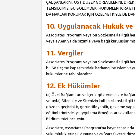
ÇALIŞANLARINI, ÜST DÜZEY GÖREVLİLERİNİ, DİREK
TEMSİLCİMİZ, BU BÖLÜMDEKİ HÜKÜMLERİ İCRA ET
DA HAKLARI KORUMAK İÇİN ÖZEL YETKİYLE DE DAHİ
10. Uygulanacak Hukuk ve
Associates Programı veya bu Sözleşme ile ilgili herh
veya eylem ya da bizimle veya bağlı kuruluşlarımızl
11. Vergiler
Associates Programı veya bu Sözleşme ile ilgili herha
bu Sözleşme kapsamındaki herhangi bir işlem veya e
hükümlerine tabi olacaktır.
12. Ek Hükümler
(a) Özel Bağlantıları ve İçerik gösteriminizle bağl
yoluyla) Sitenizle ve Sitenizin kullanıcılarıyla ilgil
gözden geçirebilir, görüntüleyebilir, gezinme yapab
eğitimlerimizde iyi uygulama örneği olarak kullanabil
Bildirimimizi inceleyin.
Associate, Associates Programı’na kayıt esnasın
yükümlülüklerine uyumuna veya (varsa) vergi düzen