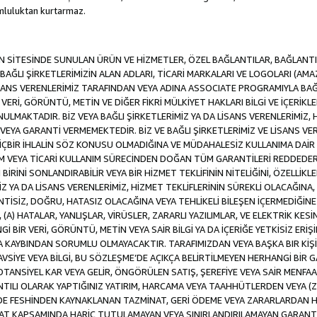
luluktan kurtarmaz.
SİTESİNDE SUNULAN ÜRÜN VE HİZMETLER, ÖZEL BAĞLANTILAR, BAĞLANTI F
VE BAĞLI ŞİRKETLERİMİZİN ALAN ADLARI, TİCARİ MARKALARI VE LOGOLARI (A
LİSANS VERENLERİMİZ TARAFINDAN VEYA ADINA ASSOCIATE PROGRAMIYLA BA
ERİ, GÖRÜNTÜ, METİN VE DİĞER FİKRİ MÜLKİYET HAKLARI BİLGİ VE İÇERİKLER
MAKTADIR. BİZ VEYA BAĞLI ŞİRKETLERİMİZ YA DA LİSANS VERENLERİMİZ, HİZ
YA GARANTİ VERMEMEKTEDİR. BİZ VE BAĞLI ŞİRKETLERİMİZ VE LİSANS VERE
 HİÇBİR İHLALİN SÖZ KONUSU OLMADIĞINA VE MÜDAHALESİZ KULLANIMA DAİR 
DİM VEYA TİCARİ KULLANIM SÜRECİNDEN DOĞAN TÜM GARANTİLERİ REDDEDER
İNİ SONLANDIRABİLİR VEYA BİR HİZMET TEKLİFİNİN NİTELİĞİNİ, ÖZELLİKLE
MİZ YA DA LİSANS VERENLERİMİZ, HİZMET TEKLİFLERİNİN SÜREKLİ OLACAĞINA, A
İNTİSİZ, DOĞRU, HATASIZ OLACAĞINA VEYA TEHLİKELİ BİLEŞEN İÇERMEDİĞİN
 (A) HATALAR, YANLIŞLAR, VİRÜSLER, ZARARLI YAZILIMLAR, VE ELEKTRİK KESİ
Gİ BİR VERİ, GÖRÜNTÜ, METİN VEYA SAİR BİLGİ YA DA İÇERİĞE YETKİSİZ ERİ
EYA KAYBINDAN SORUMLU OLMAYACAKTIR. TARAFIMIZDAN VEYA BAŞKA BIR KİŞ
 TAVSİYE VEYA BİLGİ, BU SÖZLEŞME’DE AÇIKÇA BELİRTİLMEYEN HERHANGİ BİR
POTANSİYEL KAR VEYA GELİR, ÖNGÖRÜLEN SATIŞ, ŞEREFİYE VEYA SAİR MENFA
TILI OLARAK YAPTIĞINIZ YATIRIM, HARCAMA VEYA TAAHHÜTLERDEN VEYA (Z
İLDE FESHİNDEN KAYNAKLANAN TAZMİNAT, GERİ ÖDEME VEYA ZARARLARDAN H
UAT KAPSAMINDA HARİÇ TUTULAMAYAN VEYA SINIRLANDIRILAMAYAN GARANTİ