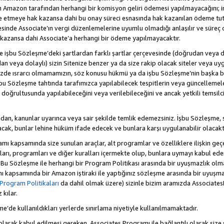
Amazon tarafından herhangi bir komisyon geliri ödemesi yapılmayacağını; 
lde etmeye hak kazansa dahi bu onay süreci esnasında hak kazanılan ödeme t
esinde Associate’ın vergi düzenlemelerine uyumlu olmadığı anlaşılır ve süreç
k kazansa dahi Associate’a herhangi bir ödeme yapılmayacaktır.
hte işbu Sözleşme’deki şartlardan farklı şartlar çerçevesinde (doğrudan veya dol
n veya dolaylı) sizin Sitenize benzer ya da size rakip olacak siteler veya uyg
enizde ısrarcı olmamamızın, söz konusu hükmü ya da işbu Sözleşme’nin başk
bu Sözleşme tahtında tarafımızca yapılabilecek tespitlerin veya güncellemeler
ri doğrultusunda yapılabileceğini veya verilebileceğini ve ancak yetkili temsil
dan, kanunlar uyarınca veya sair şekilde temlik edemezsiniz. İşbu Sözleşme, 
 olacak, bunlar lehine hüküm ifade edecek ve bunlara karşı uygulanabilir olacaktı
kapsamında size sunulan araçlar, alt programlar ve özelliklere ilişkin geçer
zları, programları ve diğer kuralları içermekte olup, bunlara uymayı kabul eder
 Bu Sözleşme ile herhangi bir Program Politikası arasında bir uyuşmazlık ol
ı kapsamında bir Amazon iştiraki ile yaptığınız sözleşme arasında bir uyuşma
Program Politikaları
da dahil olmak üzere) sizinle bizim aramızda Associates
kılar.
şme’de kullanıldıkları yerlerde sınırlama niyetiyle kullanılmamaktadır.
larak kabul edilmesi gereken, Associates Programı ile bağlantılı olarak size 