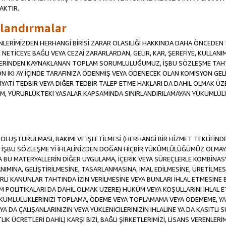
AKTIR.
ırlandırmalar
RENLERİMİZDEN HERHANGİ BİRİSİ ZARAR OLASILIĞI HAKKINDA DAHA ÖNCEDEN T
Sİ, NETİCEYE BAĞLI VEYA CEZAİ ZARARLARDAN, GELİR, KAR, ŞEREFİYE, KULLA
İFLERİNDEN KAYNAKLANAN TOPLAM SORUMLULUĞUMUZ, İŞBU SÖZLEŞME TAH
N İKİ AY İÇİNDE TARAFINIZA ÖDENMİŞ VEYA ÖDENECEK OLAN KOMİSYON GELİ
İYATİ TEDBİR VEYA DİĞER TEDBİR TALEP ETME HAKLARI DA DAHİL OLMA
KÜM, YÜRÜRLÜKTEKİ YASALAR KAPSAMINDA SINIRLANDIRILAMAYAN YÜKÜMLÜL
İN OLUŞTURULMASI, BAKIMI VE İŞLETİLMESİ (HERHANGİ BİR HİZMET TEKLİFİ
İŞBU SÖZLEŞME’Yİ İHLALİNİZDEN DOĞAN HİÇBİR YÜKÜMLÜLÜĞÜMÜZ OLMAYACA
A BU MATERYALLERİN DİĞER UYGULAMA, İÇERİK VEYA SÜREÇLERLE KOMBİNASY
MINA, GELİŞTİRİLMESİNE, TASARLANMASINA, İMAL EDİLMESİNE, ÜRETİLMESİ
Lİ KANUNLAR TAHTINDA İZİN VERİLMESİNE VEYA BUNLARI İHLAL ETMESİNE 
M POLİTİKALARI DA DAHİL OLMAK ÜZERE) HÜKÜM VEYA KOŞULLARINI İHLAL ET
ÜKÜMLÜLÜKLERİNİZİ TOPLAMA, ÖDEME VEYA TOPLAMAMA VEYA ÖDEMEME, YA 
YA DA ÇALIŞANLARINIZIN VEYA YÜKLENİCİLERİNİZİN İHLALİNE YA DA KASITLI S
 ÜCRETLERİ DAHİL) KARŞI BİZİ, BAĞLI ŞİRKETLERİMİZİ, LİSANS VERENLERİMİ