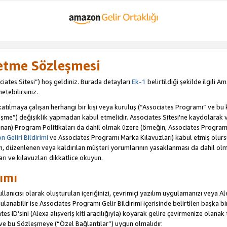
letme Sözleşmesi
iates Sitesi”) hoş geldiniz. Burada detayları
Ek-1
belirtildiği şekilde ilgili 
etebilirsiniz.
ılmaya çalışan herhangi bir kişi veya kuruluş (“Associates Programı” ve bu kiş
şme”) değişiklik yapmadan kabul etmelidir. Associates Sitesi'ne kaydolarak 
an) Program Politikaları da dahil olmak üzere (örneğin, Associates Programı 
 Geliri Bildirimi
ve Associates Programı Marka Kılavuzları) kabul etmiş olur
ulan, düzenlenen veya kaldırılan müşteri yorumlarının yasaklanması da dahil 
arı ve kılavuzları dikkatlice okuyun.
ımı
anıcısı olarak oluşturulan içeriğinizi, çevrimiçi yazılım uygulamanızı veya Alex
anabilir ise Associates Programı Gelir Bildirimi içerisinde belirtilen başka bir 
tes ID’sini (Alexa alışveriş kiti aracılığıyla) koyarak gelire çevirmenize olanak 
 ve bu Sözleşmeye (“Özel Bağlantılar”) uygun olmalıdır.