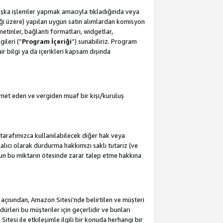
başka işlemler yapmak amacıyla tıkladığında veya
leceği üzere) yapılan uygun satın alımlardan komisyon
metinler, bağlantı formatları, widgetlar,
ileri (”
Program İçeriği
”) sunabiliriz. Program
air bilgi ya da içerikleri kapsam dışında
met eden ve vergiden muaf bir kişi/kuruluş
tarafımızca kullanılabilecek diğer hak veya
lıcı olarak durdurma hakkımızı saklı tutarız (ve
'un bu miktarın ötesinde zarar talep etme hakkına
i açısından, Amazon Sitesi’nde belirtilen ve müşteri
edürleri bu müşteriler için geçerlidir ve bunları
esi ile etkileşimle ilgili bir konuda herhangi bir