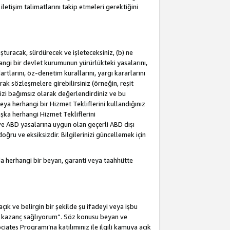
letişim talimatlarını takip etmeleri gerektiğini
turacak, sürdürecek ve işleteceksiniz, (b) ne
hangi bir devlet kurumunun yürürlükteki yasalarını,
dartlarını, öz-denetim kurallarını, yargı kararlarını
arak sözleşmelere girebilirsiniz (örneğin, reşit
izi bağımsız olarak değerlendirdiniz ve bu
ya herhangi bir Hizmet Tekliflerini kullandığınız
şka herhangi Hizmet Tekliflerini
a ve ABD yasalarına uygun olan geçerli ABD dışı
oğru ve eksiksizdir. Bilgilerinizi güncellemek için
a herhangi bir beyan, garanti veya taahhütte
ık ve belirgin bir şekilde şu ifadeyi veya işbu
an kazanç sağlıyorum”. Söz konusu beyan ve
ates Programı’na katılımınız ile ilgili kamuya açık