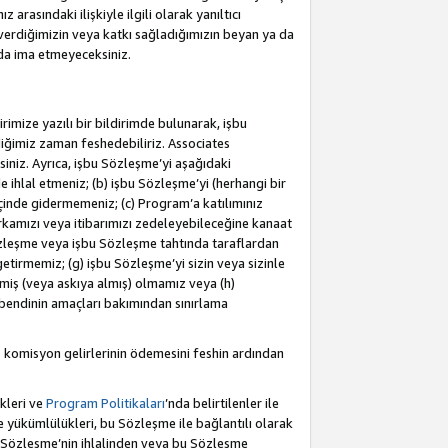
rasındaki ilişkiyle ilgili olarak yanıltıcı
verdiğimizin veya katkı sağladığımızın beyan ya da
 da ima etmeyeceksiniz.
rimize yazılı bir bildirimde bulunarak, işbu
iğimiz zaman feshedebiliriz. Associates
iniz. Ayrıca, işbu Sözleşme’yi aşağıdaki
e ihlal etmeniz; (b) işbu Sözleşme’yi (herhangi bir
 içinde gidermemeniz; (c) Program’a katılımınız
rkamızı veya itibarımızı zedeleyebileceğine kanaat
u Sözleşme veya işbu Sözleşme tahtında taraflardan
getirmemiz; (g) işbu Sözleşme’yi sizin veya sizinle
etmiş (veya askıya almış) olmamız veya (h)
bendinin amaçları bakımından sınırlama
 komisyon gelirlerinin ödemesini feshin ardından
kleri ve
Program Politikaları
’nda belirtilenler ile
ükümlülükleri, bu Sözleşme ile bağlantılı olarak
bu Sözleşme’nin ihlalinden veya bu Sözleşme