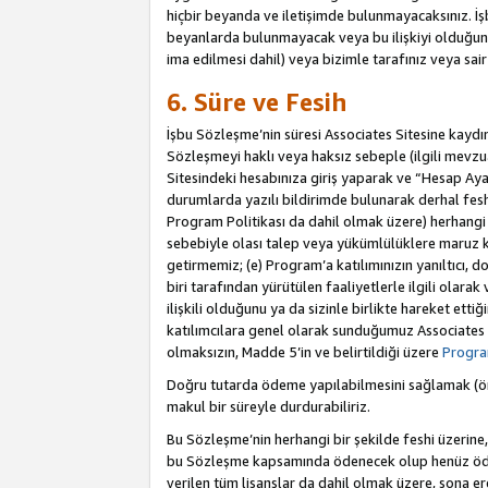
hiçbir beyanda ve iletişimde bulunmayacaksınız. İşbu
beyanlarda bulunmayacak veya bu ilişkiyi olduğund
ima edilmesi dahil) veya bizimle tarafınız veya sai
6. Süre ve Fesih
İşbu Sözleşme’nin süresi Associates Sitesine kaydını
Sözleşmeyi haklı veya haksız sebeple (ilgili mevz
Sitesindeki hesabınıza giriş yaparak ve “Hesap Aya
durumlarda yazılı bildirimde bulunarak derhal feshed
Program Politikası da dahil olmak üzere) herhangi b
sebebiyle olası talep veya yükümlülüklere maruz k
getirmemiz; (e) Program’a katılımınızın yanıltıcı, d
biri tarafından yürütülen faaliyetlerle ilgili olara
ilişkili olduğunu ya da sizinle birlikte hareket et
katılımcılara genel olarak sunduğumuz Associates
olmaksızın, Madde 5’in ve belirtildiği üzere
Program
Doğru tutarda ödeme yapılabilmesini sağlamak (örn
makul bir süreyle durdurabiliriz.
Bu Sözleşme’nin herhangi bir şekilde feshi üzerine,
bu Sözleşme kapsamında ödenecek olup henüz ödenm
verilen tüm lisanslar da dahil olmak üzere, sona e