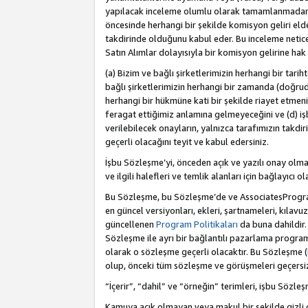
yapılacak inceleme olumlu olarak tamamlanmadan 
öncesinde herhangi bir şekilde komisyon geliri e
takdirinde olduğunu kabul eder. Bu inceleme netic
Satın Alımlar dolayısıyla bir komisyon gelirine ha
(a) Bizim ve bağlı şirketlerimizin herhangi bir tari
bağlı şirketlerimizin herhangi bir zamanda (doğruda
herhangi bir hükmüne kati bir şekilde riayet etm
feragat ettiğimiz anlamına gelmeyeceğini ve (d) iş
verilebilecek onayların, yalnızca tarafımızın takdi
geçerli olacağını teyit ve kabul edersiniz.
İşbu Sözleşme’yi, önceden açık ve yazılı onay olma
ve ilgili halefleri ve temlik alanları için bağlayıcı
Bu Sözleşme, bu Sözleşme’de ve AssociatesProgramı 
en güncel versiyonları, ekleri, şartnameleri, kılavu
güncellenen
Program Politikaları
da buna dahildir.
Sözleşme ile ayrı bir bağlantılı pazarlama program
olarak o sözleşme geçerli olacaktır. Bu Sözleşme (
olup, önceki tüm sözleşme ve görüşmeleri geçersiz 
“İçerir”, “dahil” ve “örneğin” terimleri, işbu Sözle
Kamuya açık olmayan veya makul bir şekilde gizli o