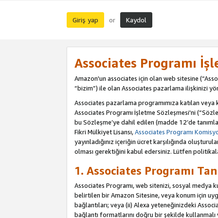
Giriş yap
Kaydol
or
Associates Programı İş
Amazon'un associates için olan web sitesine (“Assoc
“bizim”) ile olan Associates pazarlama ilişkinizi yön
Associates pazarlama programımıza katılan veya kat
Associates Programı İşletme Sözleşmesi'ni (“Sözle
bu Sözleşme’ye dahil edilen (madde 12’de tanımlan
Fikri Mülkiyet Lisansı,
Associates Programı Komisyon
yayınladığınız içeriğin ücret karşılığında oluştur
olması gerektiğini kabul edersiniz. Lütfen politikal
1. Associates Programı Tan
Associates Programı, web sitenizi, sosyal medya kull
belirtilen bir Amazon Sitesine, veya konum için uygul
bağlantıları; veya (ii) Alexa yeteneğinizdeki Associa
bağlantı formatlarını doğru bir şekilde kullanmalı