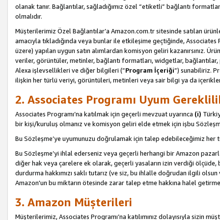
olanak tanır. Bağlantılar, sağladığımız özel “etiketli” bağlantı formatl
olmalıdır.
Müşterilerimiz Özel Bağlantılar’a Amazon.com.tr sitesinde satılan ürün
amacıyla tıkladığında veya bunlar ile etkileşime geçtiğinde, Associates Pro
üzere) yapılan uygun satın alımlardan komisyon geliri kazanırsınız. Ürün
veriler, görüntüler, metinler, bağlantı formatları, widgetlar, bağlantıla
Alexa işlevsellikleri ve diğer bilgileri (”
Program İçeriği
”) sunabiliriz. 
ilişkin her türlü veriyi, görüntüleri, metinleri veya sair bilgi ya da içeri
2. Associates Programı Uyum Gereklili
Associates Programı’na katılmak için geçerli mevzuat uyarınca
(i)
Türkiy
bir kişi/kuruluş olmanız ve komisyon geliri elde etmek için işbu Sözle
Bu Sözleşme’ye uyumunuzu doğrulamak için talep edebileceğimiz her tü
Bu Sözleşme’yi ihlal ederseniz veya geçerli herhangi bir Amazon pazarl
diğer hak veya çarelere ek olarak, geçerli yasaların izin verdiği ölçüd
durdurma hakkımızı saklı tutarız (ve siz, bu ihlalle doğrudan ilgili ols
Amazon'un bu miktarın ötesinde zarar talep etme hakkına halel getirmek
3. Amazon Müşterileri
Müşterilerimiz, Associates Programı’na katılımınız dolayısıyla sizin müşt