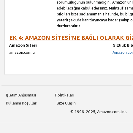
sorumluluğunun bulunmadığını, Amazon’un bu
edebileceğini kabul edersiniz. Muhtelif zama
bilgileri bize sağlamamanız halinde, bu bil
yeterli şekilde kanıtlayıncaya kadar (sahip
durdurabiliriz.
EK 4: AMAZON SİTESİ'NE BAĞLI OLARAK Gİ
Amazon Sitesi
Gizlilik Bi
amazon.com.tr
Amazon.com.
İşletim Anlaşması
Politikaları
Kullanım Koşulları
Bize Ulaşın
© 1996-2025, Amazon.com, Inc.