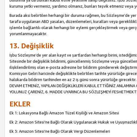
bulunma ya da bunları kabul etme yetkisine sahip değilsiniz. İşbu Sözleş
kuruma yetki vermeniz, yardımcı olmanız, bunları teşvik etmeniz veya yön
Burada aksi belirtilen herhangi bir duruma rağmen, bu Sözleşme’de yer a
tarafa uygulanan ABD yasaları, düzenlemeleri, kuralları veya gereklilikl
işlemle bağlantılı olarak herhangi bir eylemi gerçekleştirmek veya ge
yorumlanmayacaktır.
13. Değişiklik
İşbu Sözleşme’de yer alan kayıt ve şartlardan herhangi birini, istediğ
Sitesinde bir değişiklik bildirimi, güncellenmiş Sözleşme veya güncell
ilişkilendirilmiş olan e-posta adresine bir bildirim göndererek değiştir
Komisyon Geliri haricinde değişiklikte belirtilen tarihte yürürlüğe girec
halükarda bildirim tarihinden en az 2 iş günü sonra yürürlüğe gire
DEVAM ETMENİZ, YAPILAN DEĞİŞİKLİKLERİ KABUL ETTİĞİNİZ ANLAMINA 
YOLUNUZ ÇARENİZ, 6. MADDE UYARINCA BU SÖZLEŞMEYİ FESHETMEKTİ
EKLER
Ek 1: Lokasyona Bağlı Amazon Tüzel Kişiliği ve Amazon Sitesi
Ek 2: Amazon Sitesi’ne Bağlı Olarak Uygulanacak Hukuk ve Uyuşmazlık
Ek 3: Amazon Sitesi’ne Bağlı Olarak Vergi Düzenlemeleri