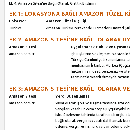
Ek 4: Amazon Sitesi’ne Bağlı Olarak Gizlilik Bildirimi
EK 1: LOKASYONA BAĞLI AMAZON TÜZEL Kİ
Lokasyon
Amazon Tüzel Kişiliği
Türkiye
Amazon Turkey Perakende Hizmetleri Limited Şir
EK 2: AMAZON SİTESİ'NE BAĞLI OLARAK 
Amazon Sitesi
Uygulanacak Hukuk ve Uyuşmazl
amazon.com.tr
İşbu İşletme Sözleşmesi ve sizinle b
Türkiye Cumhuriyeti kanunlarına ta
münhasıran İstanbul Merkez (Çağlaya
haklarımızın özel, benzersiz ve ol
tazminatla yeterli düzeyde tazmin
EK 3: AMAZON SİTESİ'NE BAĞLI OLARAK V
Amazon Sitesi
Vergi Düzenlemesi
amazon.com.tr
Yasal olarak işbu Sözleşme tahtında size ö
vergileri kesebilir veya stopaj uygulayabilir
işbu Sözleşme tahtında tarafınıza borçlu ol
bağlı olarak vergi mevzuatı dahil ancak bu
ödeme, vergi, resim, harç ve sair ödeme yü