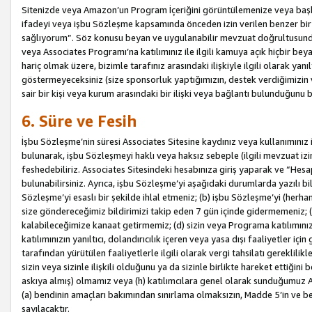
Sitenizde veya Amazon’un Program İçeriğini görüntülemenize veya başka b
ifadeyi veya işbu Sözleşme kapsamında önceden izin verilen benzer bir 
sağlıyorum”. Söz konusu beyan ve uygulanabilir mevzuat doğrultusunda 
veya Associates Programı’na katılımınız ile ilgili kamuya açık hiçbir be
hariç olmak üzere, bizimle tarafınız arasındaki ilişkiyle ilgili olarak ya
göstermeyeceksiniz (size sponsorluk yaptığımızın, destek verdiğimizin v
sair bir kişi veya kurum arasındaki bir ilişki veya bağlantı bulunduğunu
6. Süre ve Fesih
İşbu Sözleşme’nin süresi Associates Sitesine kaydınız veya kullanımınız i
bulunarak, işbu Sözleşmeyi haklı veya haksız sebeple (ilgili mevzuat 
feshedebiliriz. Associates Sitesindeki hesabınıza giriş yaparak ve “He
bulunabilirsiniz. Ayrıca, işbu Sözleşme’yi aşağıdaki durumlarda yazılı bi
Sözleşme’yi esaslı bir şekilde ihlal etmeniz; (b) işbu Sözleşme’yi (herhan
size göndereceğimiz bildirimizi takip eden 7 gün içinde gidermemeniz; 
kalabileceğimize kanaat getirmemiz; (d) sizin veya Programa katılımını
katılımınızın yanıltıcı, dolandırıcılık içeren veya yasa dışı faaliyetler i
tarafından yürütülen faaliyetlerle ilgili olarak vergi tahsilatı gerekli
sizin veya sizinle ilişkili olduğunu ya da sizinle birlikte hareket ettiği
askıya almış) olmamız veya (h) katılımcılara genel olarak sunduğumuz
(a) bendinin amaçları bakımından sınırlama olmaksızın, Madde 5’in ve be
sayılacaktır.