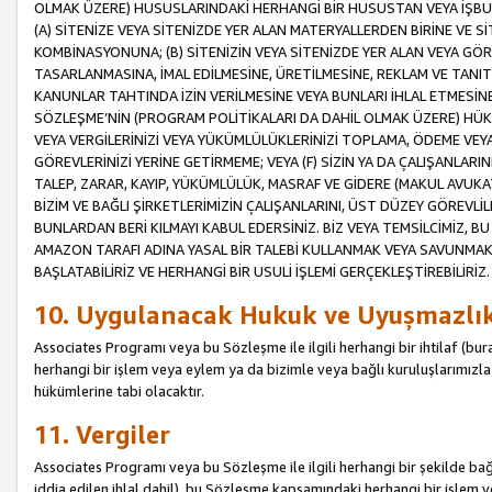
OLMAK ÜZERE) HUSUSLARINDAKİ HERHANGİ BİR HUSUSTAN VEYA İŞBU
(A) SİTENİZE VEYA SİTENİZDE YER ALAN MATERYALLERDEN BİRİNE VE S
KOMBİNASYONUNA; (B) SİTENİZİN VEYA SİTENİZDE YER ALAN VEYA GÖR
TASARLANMASINA, İMAL EDİLMESİNE, ÜRETİLMESİNE, REKLAM VE TANIT
KANUNLAR TAHTINDA İZİN VERİLMESİNE VEYA BUNLARI İHLAL ETMESİNE 
SÖZLEŞME’NİN (PROGRAM POLİTİKALARI DA DAHİL OLMAK ÜZERE) HÜKÜ
VEYA VERGİLERİNİZİ VEYA YÜKÜMLÜLÜKLERİNİZİ TOPLAMA, ÖDEME VEY
GÖREVLERİNİZİ YERİNE GETİRMEME; VEYA (F) SİZİN YA DA ÇALIŞANLARINI
TALEP, ZARAR, KAYIP, YÜKÜMLÜLÜK, MASRAF VE GİDERE (MAKUL AVUKATLI
BİZİM VE BAĞLI ŞİRKETLERİMİZİN ÇALIŞANLARINI, ÜST DÜZEY GÖREVLİL
BUNLARDAN BERİ KILMAYI KABUL EDERSİNİZ. BİZ VEYA TEMSİLCİMİZ, 
AMAZON TARAFI ADINA YASAL BİR TALEBİ KULLANMAK VEYA SAVUNMAK 
BAŞLATABİLİRİZ VE HERHANGİ BİR USULİ İŞLEMİ GERÇEKLEŞTİREBİLİRİZ.
10. Uygulanacak Hukuk ve Uyuşmazlı
Associates Programı veya bu Sözleşme ile ilgili herhangi bir ihtilaf (bura
herhangi bir işlem veya eylem ya da bizimle veya bağlı kuruluşlarımızla 
hükümlerine tabi olacaktır.
11. Vergiler
Associates Programı veya bu Sözleşme ile ilgili herhangi bir şekilde bağla
iddia edilen ihlal dahil), bu Sözleşme kapsamındaki herhangi bir işlem v