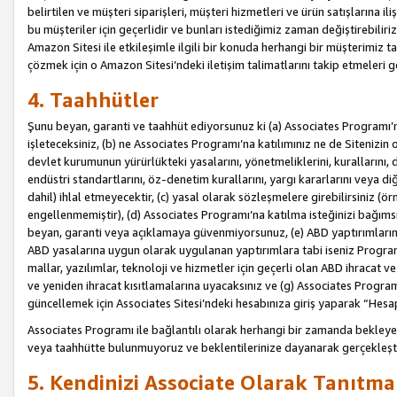
belirtilen ve müşteri siparişleri, müşteri hizmetleri ve ürün satışlarına il
bu müşteriler için geçerlidir ve bunları istediğimiz zaman değiştirebili
Amazon Sitesi ile etkileşimle ilgili bir konuda herhangi bir müşterimiz ta
çözmek için o Amazon Sitesi’ndeki iletişim talimatlarını takip etmeleri ge
4. Taahhütler
Şunu beyan, garanti ve taahhüt ediyorsunuz ki (a) Associates Programı’
işleteceksiniz, (b) ne Associates Programı’na katılımınız ne de Sitenizin 
devlet kurumunun yürürlükteki yasalarını, yönetmeliklerini, kurallarını, dü
endüstri standartlarını, öz-denetim kurallarını, yargı kararlarını veya diğ
dahil) ihlal etmeyecektir, (c) yasal olarak sözleşmelere girebilirsiniz (
engellenmemiştir), (d) Associates Programı’na katılma isteğinizi bağıms
beyan, garanti veya açıklamaya güvenmiyorsunuz, (e) ABD yaptırımlarına
ABD yasalarına uygun olarak uygulanan yaptırımlara tabi iseniz Progra
mallar, yazılımlar, teknoloji ve hizmetler için geçerli olan ABD ihracat 
ve yeniden ihracat kısıtlamalarına uyacaksınız ve (g) Associates Programı i
güncellemek için Associates Sitesi’ndeki hesabınıza giriş yaparak “Hesap 
Associates Programı ile bağlantılı olarak herhangi bir zamanda bekleye
veya taahhütte bulunmuyoruz ve beklentilerinize dayanarak gerçekleşt
5. Kendinizi Associate Olarak Tanıtma