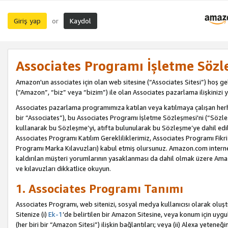
Giriş yap
Kaydol
or
Associates Programı İşletme Sözl
Amazon'un associates için olan web sitesine (“Associates Sitesi”) hoş ge
(“Amazon”, “biz” veya “bizim”) ile olan Associates pazarlama ilişkinizi y
Associates pazarlama programımıza katılan veya katılmaya çalışan herhan
bir “Associates”), bu Associates Programı İşletme Sözleşmesi'ni (“Sözl
kullanarak bu Sözleşme’yi, atıfta bulunularak bu Sözleşme’ye dahil edi
Associates Programı Katılım Gerekliliklerimiz, Associates Programı Fikri
Programı Marka Kılavuzları) kabul etmiş olursunuz. Amazon.com internet 
kaldırılan müşteri yorumlarının yasaklanması da dahil olmak üzere Amazo
ve kılavuzları dikkatlice okuyun.
1. Associates Programı Tanımı
Associates Programı, web sitenizi, sosyal medya kullanıcısı olarak oluştu
Sitenize (i)
Ek-1
’de belirtilen bir Amazon Sitesine, veya konum için uygula
(her biri bir “Amazon Sitesi”) ilişkin bağlantıları; veya (ii) Alexa yeteneğ