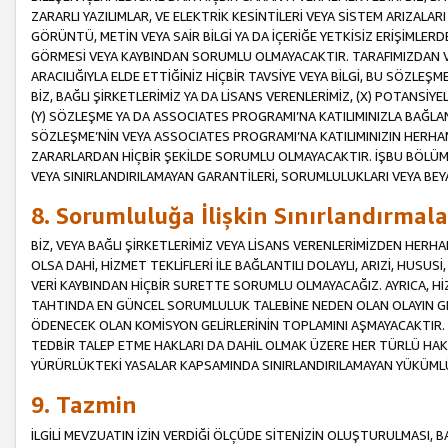
ZARARLI YAZILIMLAR, VE ELEKTRİK KESİNTİLERİ VEYA SİSTEM ARIZALARI
GÖRÜNTÜ, METİN VEYA SAİR BİLGİ YA DA İÇERİĞE YETKİSİZ ERİŞİMLERD
GÖRMESİ VEYA KAYBINDAN SORUMLU OLMAYACAKTIR. TARAFIMIZDAN VEY
ARACILIĞIYLA ELDE ETTİĞİNİZ HİÇBİR TAVSİYE VEYA BİLGİ, BU SÖZLE
BİZ, BAĞLI ŞİRKETLERİMİZ YA DA LİSANS VERENLERİMİZ, (X) POTANSİY
(Y) SÖZLEŞME YA DA ASSOCIATES PROGRAMI’NA KATILIMINIZLA BAĞLAN
SÖZLEŞME’NİN VEYA ASSOCIATES PROGRAMI’NA KATILIMINIZIN HERHA
ZARARLARDAN HİÇBİR ŞEKİLDE SORUMLU OLMAYACAKTIR. İŞBU BÖLÜM
VEYA SINIRLANDIRILAMAYAN GARANTİLERİ, SORUMLULUKLARI VEYA BEY
8. Sorumluluğa İlişkin Sınırlandırmala
BİZ, VEYA BAĞLI ŞİRKETLERİMİZ VEYA LİSANS VERENLERİMİZDEN HERHA
OLSA DAHİ, HİZMET TEKLİFLERİ İLE BAĞLANTILI DOLAYLI, ARIZİ, HUSUSİ
VERİ KAYBINDAN HİÇBİR SURETTE SORUMLU OLMAYACAĞIZ. AYRICA,
TAHTINDA EN GÜNCEL SORUMLULUK TALEBİNE NEDEN OLAN OLAYIN GER
ÖDENECEK OLAN KOMİSYON GELİRLERİNİN TOPLAMINI AŞMAYACAKTIR. İŞB
TEDBİR TALEP ETME HAKLARI DA DAHİL OLMAK ÜZERE HER TÜRLÜ HA
YÜRÜRLÜKTEKİ YASALAR KAPSAMINDA SINIRLANDIRILAMAYAN YÜKÜMLÜ
9. Tazmin
İLGİLİ MEVZUATIN İZİN VERDİĞİ ÖLÇÜDE SİTENİZİN OLUŞTURULMASI, B