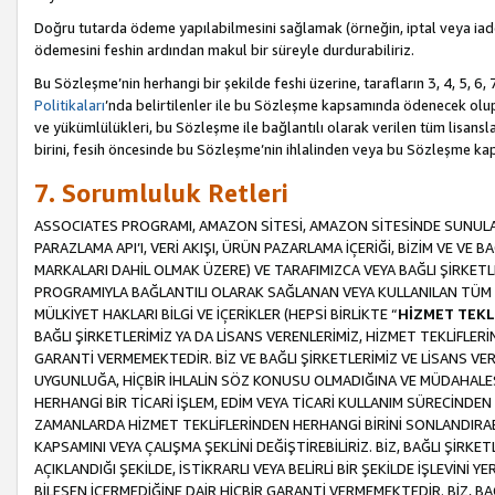
Doğru tutarda ödeme yapılabilmesini sağlamak (örneğin, iptal veya iad
ödemesini feshin ardından makul bir süreyle durdurabiliriz.
Bu Sözleşme’nin herhangi bir şekilde feshi üzerine, tarafların 3, 4, 5, 
Politikaları
’nda belirtilenler ile bu Sözleşme kapsamında ödenecek ol
ve yükümlülükleri, bu Sözleşme ile bağlantılı olarak verilen tüm lisansl
birini, fesih öncesinde bu Sözleşme’nin ihlalinden veya bu Sözleşme 
7. Sorumluluk Retleri
ASSOCIATES PROGRAMI, AMAZON SİTESİ, AMAZON SİTESİNDE SUNULAN
PARAZLAMA API’I, VERİ AKIŞI, ÜRÜN PAZARLAMA İÇERİĞİ, BİZİM VE VE 
MARKALARI DAHİL OLMAK ÜZERE) VE TARAFIMIZCA VEYA BAĞLI ŞİRKETL
PROGRAMIYLA BAĞLANTILI OLARAK SAĞLANAN VEYA KULLANILAN TÜM TE
MÜLKİYET HAKLARI BİLGİ VE İÇERİKLER (HEPSİ BİRLİKTE “
HİZMET TEKL
BAĞLI ŞİRKETLERİMİZ YA DA LİSANS VERENLERİMİZ, HİZMET TEKLİFLER
GARANTİ VERMEMEKTEDİR. BİZ VE BAĞLI ŞİRKETLERİMİZ VE LİSANS VEREN
UYGUNLUĞA, HİÇBİR İHLALİN SÖZ KONUSU OLMADIĞINA VE MÜDAHALESİ
HERHANGİ BİR TİCARİ İŞLEM, EDİM VEYA TİCARİ KULLANIM SÜRECİND
ZAMANLARDA HİZMET TEKLİFLERİNDEN HERHANGİ BİRİNİ SONLANDIRABİLİ
KAPSAMINI VEYA ÇALIŞMA ŞEKLİNİ DEĞİŞTİREBİLİRİZ. BİZ, BAĞLI ŞİRKE
AÇIKLANDIĞI ŞEKİLDE, İSTİKRARLI VEYA BELİRLİ BİR ŞEKİLDE İŞLEVİNİ
BİLEŞEN İÇERMEDİĞİNE DAİR HİÇBİR GARANTİ VERMEMEKTEDİR. BİZ, BAĞ