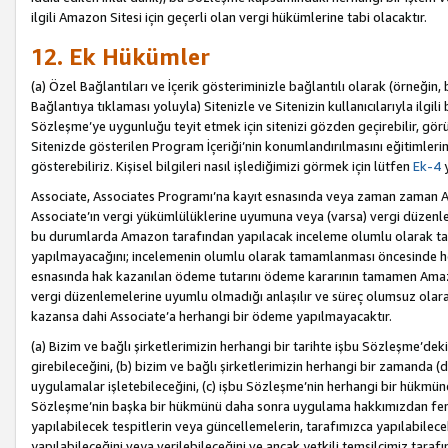
ilgili Amazon Sitesi için geçerli olan vergi hükümlerine tabi olacaktır.
12. Ek Hükümler
(a) Özel Bağlantıları ve İçerik gösteriminizle bağlantılı olarak (örneği
Bağlantıya tıklaması yoluyla) Sitenizle ve Sitenizin kullanıcılarıyla ilgili 
Sözleşme’ye uygunluğu teyit etmek için sitenizi gözden geçirebilir, görü
Sitenizde gösterilen Program İçeriği’nin konumlandırılmasını eğitimlerimi
gösterebiliriz. Kişisel bilgileri nasıl işlediğimizi görmek için lütfen
Ek-4
y
Associate, Associates Programı’na kayıt esnasında veya zaman zaman
Associate’ın vergi yükümlülüklerine uyumuna veya (varsa) vergi düzenlem
bu durumlarda Amazon tarafından yapılacak inceleme olumlu olarak t
yapılmayacağını; incelemenin olumlu olarak tamamlanması öncesinde he
esnasında hak kazanılan ödeme tutarını ödeme kararının tamamen Amazo
vergi düzenlemelerine uyumlu olmadığı anlaşılır ve süreç olumsuz olara
kazansa dahi Associate’a herhangi bir ödeme yapılmayacaktır.
(a) Bizim ve bağlı şirketlerimizin herhangi bir tarihte işbu Sözleşme’dek
girebileceğini, (b) bizim ve bağlı şirketlerimizin herhangi bir zamanda (
uygulamalar işletebileceğini, (c) işbu Sözleşme’nin herhangi bir hükmün
Sözleşme’nin başka bir hükmünü daha sonra uygulama hakkımızdan fera
yapılabilecek tespitlerin veya güncellemelerin, tarafımızca yapılabilece
yapılabileceğini veya verilebileceğini ve ancak yetkili temsilcimiz tarafı