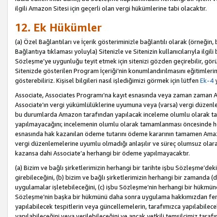
ilgili Amazon Sitesi için geçerli olan vergi hükümlerine tabi olacaktır.
12. Ek Hükümler
(a) Özel Bağlantıları ve İçerik gösteriminizle bağlantılı olarak (örneği
Bağlantıya tıklaması yoluyla) Sitenizle ve Sitenizin kullanıcılarıyla ilgili 
Sözleşme’ye uygunluğu teyit etmek için sitenizi gözden geçirebilir, görü
Sitenizde gösterilen Program İçeriği’nin konumlandırılmasını eğitimlerimi
gösterebiliriz. Kişisel bilgileri nasıl işlediğimizi görmek için lütfen
Ek-4
y
Associate, Associates Programı’na kayıt esnasında veya zaman zaman
Associate’ın vergi yükümlülüklerine uyumuna veya (varsa) vergi düzenlem
bu durumlarda Amazon tarafından yapılacak inceleme olumlu olarak t
yapılmayacağını; incelemenin olumlu olarak tamamlanması öncesinde he
esnasında hak kazanılan ödeme tutarını ödeme kararının tamamen Amazo
vergi düzenlemelerine uyumlu olmadığı anlaşılır ve süreç olumsuz olara
kazansa dahi Associate’a herhangi bir ödeme yapılmayacaktır.
(a) Bizim ve bağlı şirketlerimizin herhangi bir tarihte işbu Sözleşme’dek
girebileceğini, (b) bizim ve bağlı şirketlerimizin herhangi bir zamanda (
uygulamalar işletebileceğini, (c) işbu Sözleşme’nin herhangi bir hükmün
Sözleşme’nin başka bir hükmünü daha sonra uygulama hakkımızdan fera
yapılabilecek tespitlerin veya güncellemelerin, tarafımızca yapılabilece
yapılabileceğini veya verilebileceğini ve ancak yetkili temsilcimiz tarafı