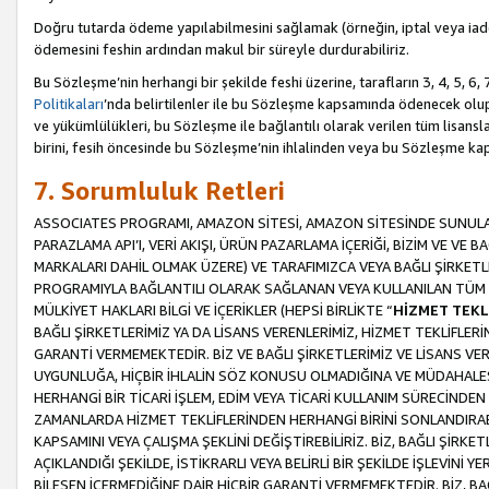
Doğru tutarda ödeme yapılabilmesini sağlamak (örneğin, iptal veya iad
ödemesini feshin ardından makul bir süreyle durdurabiliriz.
Bu Sözleşme’nin herhangi bir şekilde feshi üzerine, tarafların 3, 4, 5, 
Politikaları
’nda belirtilenler ile bu Sözleşme kapsamında ödenecek ol
ve yükümlülükleri, bu Sözleşme ile bağlantılı olarak verilen tüm lisansl
birini, fesih öncesinde bu Sözleşme’nin ihlalinden veya bu Sözleşme 
7. Sorumluluk Retleri
ASSOCIATES PROGRAMI, AMAZON SİTESİ, AMAZON SİTESİNDE SUNULAN
PARAZLAMA API’I, VERİ AKIŞI, ÜRÜN PAZARLAMA İÇERİĞİ, BİZİM VE VE 
MARKALARI DAHİL OLMAK ÜZERE) VE TARAFIMIZCA VEYA BAĞLI ŞİRKETL
PROGRAMIYLA BAĞLANTILI OLARAK SAĞLANAN VEYA KULLANILAN TÜM TE
MÜLKİYET HAKLARI BİLGİ VE İÇERİKLER (HEPSİ BİRLİKTE “
HİZMET TEKL
BAĞLI ŞİRKETLERİMİZ YA DA LİSANS VERENLERİMİZ, HİZMET TEKLİFLER
GARANTİ VERMEMEKTEDİR. BİZ VE BAĞLI ŞİRKETLERİMİZ VE LİSANS VEREN
UYGUNLUĞA, HİÇBİR İHLALİN SÖZ KONUSU OLMADIĞINA VE MÜDAHALESİ
HERHANGİ BİR TİCARİ İŞLEM, EDİM VEYA TİCARİ KULLANIM SÜRECİND
ZAMANLARDA HİZMET TEKLİFLERİNDEN HERHANGİ BİRİNİ SONLANDIRABİLİ
KAPSAMINI VEYA ÇALIŞMA ŞEKLİNİ DEĞİŞTİREBİLİRİZ. BİZ, BAĞLI ŞİRKE
AÇIKLANDIĞI ŞEKİLDE, İSTİKRARLI VEYA BELİRLİ BİR ŞEKİLDE İŞLEVİNİ
BİLEŞEN İÇERMEDİĞİNE DAİR HİÇBİR GARANTİ VERMEMEKTEDİR. BİZ, BAĞ