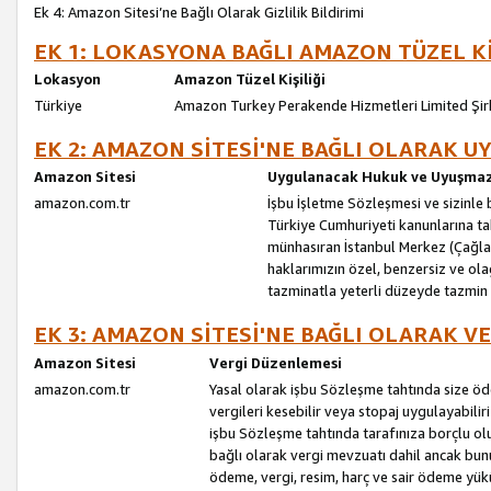
Ek 4: Amazon Sitesi’ne Bağlı Olarak Gizlilik Bildirimi
EK 1: LOKASYONA BAĞLI AMAZON TÜZEL Kİ
Lokasyon
Amazon Tüzel Kişiliği
Türkiye
Amazon Turkey Perakende Hizmetleri Limited Şir
EK 2: AMAZON SİTESİ'NE BAĞLI OLARAK 
Amazon Sitesi
Uygulanacak Hukuk ve Uyuşmazl
amazon.com.tr
İşbu İşletme Sözleşmesi ve sizinle b
Türkiye Cumhuriyeti kanunlarına ta
münhasıran İstanbul Merkez (Çağlaya
haklarımızın özel, benzersiz ve ol
tazminatla yeterli düzeyde tazmin
EK 3: AMAZON SİTESİ'NE BAĞLI OLARAK V
Amazon Sitesi
Vergi Düzenlemesi
amazon.com.tr
Yasal olarak işbu Sözleşme tahtında size ö
vergileri kesebilir veya stopaj uygulayabilir
işbu Sözleşme tahtında tarafınıza borçlu ol
bağlı olarak vergi mevzuatı dahil ancak bu
ödeme, vergi, resim, harç ve sair ödeme yü