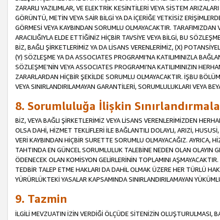
ZARARLI YAZILIMLAR, VE ELEKTRİK KESİNTİLERİ VEYA SİSTEM ARIZALARI
GÖRÜNTÜ, METİN VEYA SAİR BİLGİ YA DA İÇERİĞE YETKİSİZ ERİŞİMLERD
GÖRMESİ VEYA KAYBINDAN SORUMLU OLMAYACAKTIR. TARAFIMIZDAN VEY
ARACILIĞIYLA ELDE ETTİĞİNİZ HİÇBİR TAVSİYE VEYA BİLGİ, BU SÖZLE
BİZ, BAĞLI ŞİRKETLERİMİZ YA DA LİSANS VERENLERİMİZ, (X) POTANSİY
(Y) SÖZLEŞME YA DA ASSOCIATES PROGRAMI’NA KATILIMINIZLA BAĞLAN
SÖZLEŞME’NİN VEYA ASSOCIATES PROGRAMI’NA KATILIMINIZIN HERHA
ZARARLARDAN HİÇBİR ŞEKİLDE SORUMLU OLMAYACAKTIR. İŞBU BÖLÜM
VEYA SINIRLANDIRILAMAYAN GARANTİLERİ, SORUMLULUKLARI VEYA BEY
8. Sorumluluğa İlişkin Sınırlandırmala
BİZ, VEYA BAĞLI ŞİRKETLERİMİZ VEYA LİSANS VERENLERİMİZDEN HERHA
OLSA DAHİ, HİZMET TEKLİFLERİ İLE BAĞLANTILI DOLAYLI, ARIZİ, HUSUSİ
VERİ KAYBINDAN HİÇBİR SURETTE SORUMLU OLMAYACAĞIZ. AYRICA,
TAHTINDA EN GÜNCEL SORUMLULUK TALEBİNE NEDEN OLAN OLAYIN GER
ÖDENECEK OLAN KOMİSYON GELİRLERİNİN TOPLAMINI AŞMAYACAKTIR. İŞB
TEDBİR TALEP ETME HAKLARI DA DAHİL OLMAK ÜZERE HER TÜRLÜ HA
YÜRÜRLÜKTEKİ YASALAR KAPSAMINDA SINIRLANDIRILAMAYAN YÜKÜMLÜ
9. Tazmin
İLGİLİ MEVZUATIN İZİN VERDİĞİ ÖLÇÜDE SİTENİZİN OLUŞTURULMASI, B