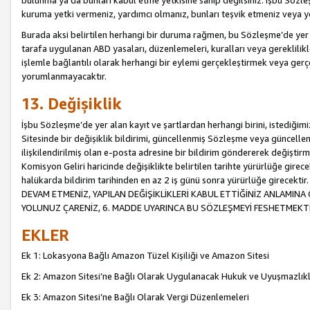
bulunma ya da bunları kabul etme yetkisine sahip değilsiniz. İşbu Sözleş
kuruma yetki vermeniz, yardımcı olmanız, bunları teşvik etmeniz veya yön
Burada aksi belirtilen herhangi bir duruma rağmen, bu Sözleşme’de yer a
tarafa uygulanan ABD yasaları, düzenlemeleri, kuralları veya gereklilikl
işlemle bağlantılı olarak herhangi bir eylemi gerçekleştirmek veya ge
yorumlanmayacaktır.
13. Değişiklik
İşbu Sözleşme’de yer alan kayıt ve şartlardan herhangi birini, istediğ
Sitesinde bir değişiklik bildirimi, güncellenmiş Sözleşme veya güncell
ilişkilendirilmiş olan e-posta adresine bir bildirim göndererek değiştir
Komisyon Geliri haricinde değişiklikte belirtilen tarihte yürürlüğe girec
halükarda bildirim tarihinden en az 2 iş günü sonra yürürlüğe gire
DEVAM ETMENİZ, YAPILAN DEĞİŞİKLİKLERİ KABUL ETTİĞİNİZ ANLAMINA 
YOLUNUZ ÇARENİZ, 6. MADDE UYARINCA BU SÖZLEŞMEYİ FESHETMEKTİ
EKLER
Ek 1: Lokasyona Bağlı Amazon Tüzel Kişiliği ve Amazon Sitesi
Ek 2: Amazon Sitesi’ne Bağlı Olarak Uygulanacak Hukuk ve Uyuşmazlık
Ek 3: Amazon Sitesi’ne Bağlı Olarak Vergi Düzenlemeleri