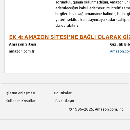
sorumluluğunun bulunmadığını, Amazon’un bu
edebileceğini kabul edersiniz. Muhtelif zama
bilgileri bize sağlamamanız halinde, bu bil
yeterli şekilde kanıtlayıncaya kadar (sahip
durdurabiliriz.
EK 4: AMAZON SİTESİ'NE BAĞLI OLARAK Gİ
Amazon Sitesi
Gizlilik Bi
amazon.com.tr
Amazon.com.
İşletim Anlaşması
Politikaları
Kullanım Koşulları
Bize Ulaşın
© 1996-2025, Amazon.com, Inc.