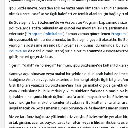
İşbu Sözleşme’yi, önceden açık ve yazılı onay olmadan, kanunlar uyarın
olmak üzere, taraflar ve ilgili halefleri ve temlik alanları için bağlayıc
Bu Sözleşme, bu Sözleşme’de ve AssociatesProgramı kapsamında size sunu
politikalarda atıfta bulunulan en güncel versiyonları, ekleri, şartnamele
edersiniz (“
Program Politikaları
”).Zaman zaman güncellenen
Program Po
bir uyuşmazlık olması durumunda, bu Sözleşme geçerli olacaktır. Bu Söz
yaptığınız sözleşme arasında bir uyuşmazlık olması durumunda, bu ayrı 
Politikaları
da dahil olmak üzere) sizinle bizim aramızda AssociatesProg
görüşmeleri geçersiz kılar.
“İçerir”, “dahil” ve “örneğin” terimleri, işbu Sözleşme’de kullanıldıkları
Kamuya açık olmayan veya makul bir şekilde gizli olarak kabul edilmesi g
kıldığımız Amazon veya iştiraklerinden herhangi biriyle ilgili bilgiler, A
Gizli Bilgileri yalnızca bu Sözleşme’nin ifası için makul ölçüde gerekli o
veya kuruluşların bu hükümdeki yükümlülüklerin farkında olmasını ve bunl
iştirakleriniz dışında hiçbir üçüncü tarafa açıklamayacak ve bu Sözleşme’
korumak için tüm makul önlemleri alacaksınız. Bu kısıtlama, taraflar aras
uygulanacak ve Sözleşmenin süresi boyunca ve feshedilmesinden sonraki
Biz ve tarafınız bağımsız yüklenicileriz ve işbu Sözleşme’de yer alan hiçbi
ortak girişim, acente, bayilik, satış temsilcisi veya istihdam ilişkisi te