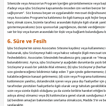
Sitenizde veya Amazon’un Program İçeriğini görüntülemenize veya başka b
ifadeyi veya işbu Sözleşme kapsamında önceden izin verilen benzer bir 
sağlıyorum”. Söz konusu beyan ve uygulanabilir mevzuat doğrultusunda 
veya Associates Programı’na katılımınız ile ilgili kamuya açık hiçbir be
hariç olmak üzere, bizimle tarafınız arasındaki ilişkiyle ilgili olarak ya
göstermeyeceksiniz (size sponsorluk yaptığımızın, destek verdiğimizin v
sair bir kişi veya kurum arasındaki bir ilişki veya bağlantı bulunduğunu
6. Süre ve Fesih
İşbu Sözleşme’nin süresi Associates Sitesine kaydınız veya kullanımınız i
bulunarak, işbu Sözleşmeyi haklı veya haksız sebeple (ilgili mevzuat 
feshedebiliriz. Associates Sitesindeki hesabınıza giriş yaparak ve “He
bulunabilirsiniz. Ayrıca, işbu Sözleşme’yi aşağıdaki durumlarda yazılı bi
Sözleşme’yi esaslı bir şekilde ihlal etmeniz; (b) işbu Sözleşme’yi (herhan
size göndereceğimiz bildirimizi takip eden 7 gün içinde gidermemeniz; 
kalabileceğimize kanaat getirmemiz; (d) sizin veya Programa katılımını
katılımınızın yanıltıcı, dolandırıcılık içeren veya yasa dışı faaliyetler i
tarafından yürütülen faaliyetlerle ilgili olarak vergi tahsilatı gerekli
sizin veya sizinle ilişkili olduğunu ya da sizinle birlikte hareket ettiği
askıya almış) olmamız veya (h) katılımcılara genel olarak sunduğumuz
(a) bendinin amaçları bakımından sınırlama olmaksızın, Madde 5’in ve be
sayılacaktır.