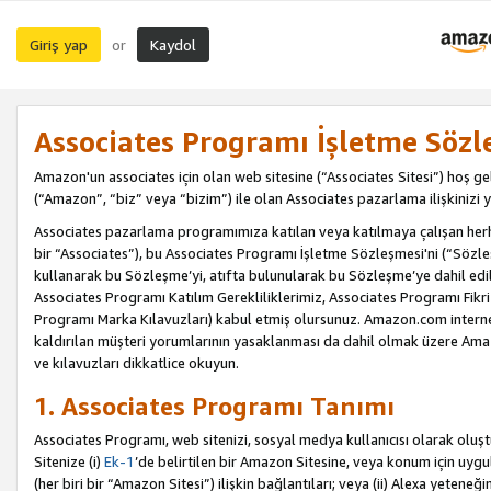
Giriş yap
Kaydol
or
Associates Programı İşletme Sözl
Amazon'un associates için olan web sitesine (“Associates Sitesi”) hoş ge
(“Amazon”, “biz” veya “bizim”) ile olan Associates pazarlama ilişkinizi y
Associates pazarlama programımıza katılan veya katılmaya çalışan herhan
bir “Associates”), bu Associates Programı İşletme Sözleşmesi'ni (“Sözl
kullanarak bu Sözleşme’yi, atıfta bulunularak bu Sözleşme’ye dahil edi
Associates Programı Katılım Gerekliliklerimiz, Associates Programı Fikri
Programı Marka Kılavuzları) kabul etmiş olursunuz. Amazon.com internet 
kaldırılan müşteri yorumlarının yasaklanması da dahil olmak üzere Amazo
ve kılavuzları dikkatlice okuyun.
1. Associates Programı Tanımı
Associates Programı, web sitenizi, sosyal medya kullanıcısı olarak oluştu
Sitenize (i)
Ek-1
’de belirtilen bir Amazon Sitesine, veya konum için uygula
(her biri bir “Amazon Sitesi”) ilişkin bağlantıları; veya (ii) Alexa yeteneğ