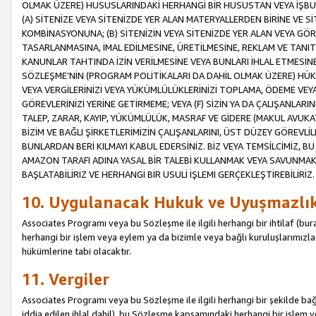
OLMAK ÜZERE) HUSUSLARINDAKİ HERHANGİ BİR HUSUSTAN VEYA İŞBU
(A) SİTENİZE VEYA SİTENİZDE YER ALAN MATERYALLERDEN BİRİNE VE S
KOMBİNASYONUNA; (B) SİTENİZİN VEYA SİTENİZDE YER ALAN VEYA GÖR
TASARLANMASINA, İMAL EDİLMESİNE, ÜRETİLMESİNE, REKLAM VE TANIT
KANUNLAR TAHTINDA İZİN VERİLMESİNE VEYA BUNLARI İHLAL ETMESİNE 
SÖZLEŞME’NİN (PROGRAM POLİTİKALARI DA DAHİL OLMAK ÜZERE) HÜKÜ
VEYA VERGİLERİNİZİ VEYA YÜKÜMLÜLÜKLERİNİZİ TOPLAMA, ÖDEME VEY
GÖREVLERİNİZİ YERİNE GETİRMEME; VEYA (F) SİZİN YA DA ÇALIŞANLARINI
TALEP, ZARAR, KAYIP, YÜKÜMLÜLÜK, MASRAF VE GİDERE (MAKUL AVUKATLI
BİZİM VE BAĞLI ŞİRKETLERİMİZİN ÇALIŞANLARINI, ÜST DÜZEY GÖREVLİL
BUNLARDAN BERİ KILMAYI KABUL EDERSİNİZ. BİZ VEYA TEMSİLCİMİZ, 
AMAZON TARAFI ADINA YASAL BİR TALEBİ KULLANMAK VEYA SAVUNMAK 
BAŞLATABİLİRİZ VE HERHANGİ BİR USULİ İŞLEMİ GERÇEKLEŞTİREBİLİRİZ.
10. Uygulanacak Hukuk ve Uyuşmazlı
Associates Programı veya bu Sözleşme ile ilgili herhangi bir ihtilaf (bura
herhangi bir işlem veya eylem ya da bizimle veya bağlı kuruluşlarımızla 
hükümlerine tabi olacaktır.
11. Vergiler
Associates Programı veya bu Sözleşme ile ilgili herhangi bir şekilde bağla
iddia edilen ihlal dahil), bu Sözleşme kapsamındaki herhangi bir işlem v