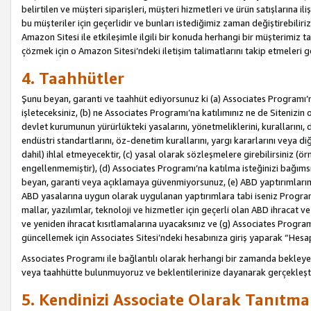
belirtilen ve müşteri siparişleri, müşteri hizmetleri ve ürün satışlarına il
bu müşteriler için geçerlidir ve bunları istediğimiz zaman değiştirebili
Amazon Sitesi ile etkileşimle ilgili bir konuda herhangi bir müşterimiz ta
çözmek için o Amazon Sitesi’ndeki iletişim talimatlarını takip etmeleri ge
4. Taahhütler
Şunu beyan, garanti ve taahhüt ediyorsunuz ki (a) Associates Programı’
işleteceksiniz, (b) ne Associates Programı’na katılımınız ne de Sitenizin 
devlet kurumunun yürürlükteki yasalarını, yönetmeliklerini, kurallarını, dü
endüstri standartlarını, öz-denetim kurallarını, yargı kararlarını veya diğ
dahil) ihlal etmeyecektir, (c) yasal olarak sözleşmelere girebilirsiniz (
engellenmemiştir), (d) Associates Programı’na katılma isteğinizi bağıms
beyan, garanti veya açıklamaya güvenmiyorsunuz, (e) ABD yaptırımlarına
ABD yasalarına uygun olarak uygulanan yaptırımlara tabi iseniz Progra
mallar, yazılımlar, teknoloji ve hizmetler için geçerli olan ABD ihracat 
ve yeniden ihracat kısıtlamalarına uyacaksınız ve (g) Associates Programı i
güncellemek için Associates Sitesi’ndeki hesabınıza giriş yaparak “Hesap 
Associates Programı ile bağlantılı olarak herhangi bir zamanda bekleye
veya taahhütte bulunmuyoruz ve beklentilerinize dayanarak gerçekleşt
5. Kendinizi Associate Olarak Tanıtma