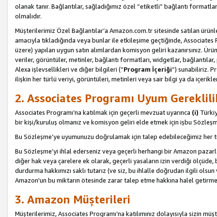
olanak tanır. Bağlantılar, sağladığımız özel “etiketli” bağlantı formatl
olmalıdır.
Müşterilerimiz Özel Bağlantılar’a Amazon.com.tr sitesinde satılan ürün
amacıyla tıkladığında veya bunlar ile etkileşime geçtiğinde, Associates Pro
üzere) yapılan uygun satın alımlardan komisyon geliri kazanırsınız. Ürün
veriler, görüntüler, metinler, bağlantı formatları, widgetlar, bağlantıla
Alexa işlevsellikleri ve diğer bilgileri (”
Program İçeriği
”) sunabiliriz. 
ilişkin her türlü veriyi, görüntüleri, metinleri veya sair bilgi ya da içeri
2. Associates Programı Uyum Gereklili
Associates Programı’na katılmak için geçerli mevzuat uyarınca
(i)
Türkiy
bir kişi/kuruluş olmanız ve komisyon geliri elde etmek için işbu Sözle
Bu Sözleşme’ye uyumunuzu doğrulamak için talep edebileceğimiz her tü
Bu Sözleşme’yi ihlal ederseniz veya geçerli herhangi bir Amazon pazarl
diğer hak veya çarelere ek olarak, geçerli yasaların izin verdiği ölçüd
durdurma hakkımızı saklı tutarız (ve siz, bu ihlalle doğrudan ilgili ols
Amazon'un bu miktarın ötesinde zarar talep etme hakkına halel getirmek
3. Amazon Müşterileri
Müşterilerimiz, Associates Programı’na katılımınız dolayısıyla sizin müşt