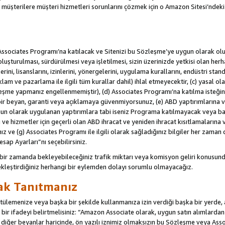
u müşterilere müşteri hizmetleri sorunlarını çözmek için o Amazon Sitesi’ndeki i
Associates Programı’na katılacak ve Sitenizi bu Sözleşme’ye uygun olarak oluş
oluşturulması, sürdürülmesi veya işletilmesi, sizin üzerinizde yetkisi olan her
rini, lisanslarını, izinlerini, yönergelerini, uygulama kurallarını, endüstri stan
eklam ve pazarlama ile ilgili tüm kurallar dahil) ihlal etmeyecektir, (c) yasal ol
leşme yapmanız engellenmemiştir), (d) Associates Programı’na katılma isteğin
bir beyan, garanti veya açıklamaya güvenmiyorsunuz, (e) ABD yaptırımlarına ve
un olarak uygulanan yaptırımlara tabi iseniz Programa katılmayacak veya ba
ji ve hizmetler için geçerli olan ABD ihracat ve yeniden ihracat kısıtlamaların
ız ve (g) Associates Programı ile ilgili olarak sağladığınız bilgiler her zaman d
sap Ayarları”nı seçebilirsiniz.
 bir zamanda bekleyebileceğiniz trafik miktarı veya komisyon geliri konusund
kleştirdiğiniz herhangi bir eylemden dolayı sorumlu olmayacağız.
rak Tanıtmanız
lemenize veya başka bir şekilde kullanmanıza izin verdiği başka bir yerde, aç
ir ifadeyi belirtmelisiniz: “Amazon Associate olarak, uygun satın alımlard
iğer beyanlar haricinde, ön yazılı iznimiz olmaksızın bu Sözleşme veya Associ