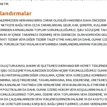
AKTIR.
ırlandırmalar
RENLERİMİZDEN HERHANGİ BİRİSİ ZARAR OLASILIĞI HAKKINDA DAHA ÖNCEDEN T
Sİ, NETİCEYE BAĞLI VEYA CEZAİ ZARARLARDAN, GELİR, KAR, ŞEREFİYE, KULLA
İFLERİNDEN KAYNAKLANAN TOPLAM SORUMLULUĞUMUZ, İŞBU SÖZLEŞME TAH
N İKİ AY İÇİNDE TARAFINIZA ÖDENMİŞ VEYA ÖDENECEK OLAN KOMİSYON GELİ
İYATİ TEDBİR VEYA DİĞER TEDBİR TALEP ETME HAKLARI DA DAHİL OLMA
KÜM, YÜRÜRLÜKTEKİ YASALAR KAPSAMINDA SINIRLANDIRILAMAYAN YÜKÜMLÜL
İN OLUŞTURULMASI, BAKIMI VE İŞLETİLMESİ (HERHANGİ BİR HİZMET TEKLİFİ
İŞBU SÖZLEŞME’Yİ İHLALİNİZDEN DOĞAN HİÇBİR YÜKÜMLÜLÜĞÜMÜZ OLMAYACA
A BU MATERYALLERİN DİĞER UYGULAMA, İÇERİK VEYA SÜREÇLERLE KOMBİNASY
MINA, GELİŞTİRİLMESİNE, TASARLANMASINA, İMAL EDİLMESİNE, ÜRETİLMESİ
Lİ KANUNLAR TAHTINDA İZİN VERİLMESİNE VEYA BUNLARI İHLAL ETMESİNE 
M POLİTİKALARI DA DAHİL OLMAK ÜZERE) HÜKÜM VEYA KOŞULLARINI İHLAL ET
ÜKÜMLÜLÜKLERİNİZİ TOPLAMA, ÖDEME VEYA TOPLAMAMA VEYA ÖDEMEME, YA 
YA DA ÇALIŞANLARINIZIN VEYA YÜKLENİCİLERİNİZİN İHLALİNE YA DA KASITLI S
 ÜCRETLERİ DAHİL) KARŞI BİZİ, BAĞLI ŞİRKETLERİMİZİ, LİSANS VERENLERİMİ