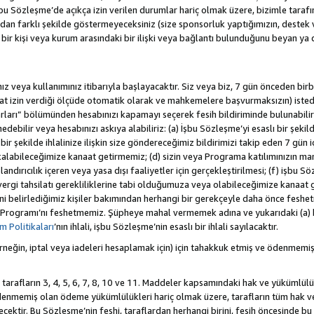
 Sözleşme’de açıkça izin verilen durumlar hariç olmak üzere, bizimle tarafınız a
an farklı şekilde göstermeyeceksiniz (size sponsorluk yaptığımızın, destek 
r bir kişi veya kurum arasındaki bir ilişki veya bağlantı bulunduğunu beyan ya
z veya kullanımınız itibarıyla başlayacaktır. Siz veya biz, 7 gün önceden birbi
uat izin verdiği ölçüde otomatik olarak ve mahkemelere başvurmaksızın) isted
rları” bölümünden hesabınızı kapamayı seçerek fesih bildiriminde bulunabilirs
ebilir veya hesabınızı askıya alabiliriz: (a) İşbu Sözleşme’yi esaslı bir şekild
ir şekilde ihlalinize ilişkin size göndereceğimiz bildirimizi takip eden 7 gün
alabileceğimize kanaat getirmemiz; (d) sizin veya Programa katılımınızın ma
olandırıcılık içeren veya yasa dışı faaliyetler için gerçekleştirilmesi; (f) işb
k vergi tahsilatı gerekliliklerine tabi olduğumuza veya olabileceğimize kanaat 
tiğini belirlediğimiz kişiler bakımından herhangi bir gerekçeyle daha önce fesh
 Programı’nı feshetmemiz. Şüpheye mahal vermemek adına ve yukarıdaki (a) 
 Politikaları
’nın ihlali, işbu Sözleşme’nin esaslı bir ihlali sayılacaktır.
eğin, iptal veya iadeleri hesaplamak için) için tahakkuk etmiş ve ödenmemiş
 tarafların 3, 4, 5, 6, 7, 8, 10 ve 11. Maddeler kapsamındaki hak ve yükümlülü
emiş olan ödeme yükümlülükleri hariç olmak üzere, tarafların tüm hak ve y
recektir. Bu Sözleşme’nin feshi, taraflardan herhangi birini, fesih öncesinde 