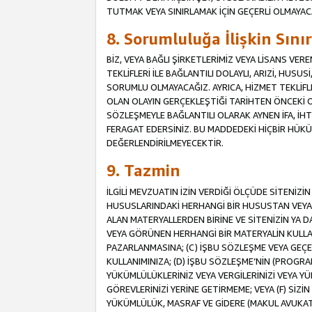
TUTMAK VEYA SINIRLAMAK İÇİN GEÇERLİ OLMAYAC
8. Sorumluluğa İlişkin Sın
BİZ, VEYA BAĞLI ŞİRKETLERİMİZ VEYA LİSANS VE
TEKLİFLERİ İLE BAĞLANTILI DOLAYLI, ARIZİ, HUSU
SORUMLU OLMAYACAĞIZ. AYRICA, HİZMET TEKL
OLAN OLAYIN GERÇEKLEŞTİĞİ TARİHTEN ÖNCEKİ O
SÖZLEŞMEYLE BAĞLANTILI OLARAK AYNEN İFA, İHT
FERAGAT EDERSİNİZ. BU MADDEDEKİ HİÇBİR HÜ
DEĞERLENDİRİLMEYECEKTİR.
9. Tazmin
İLGİLİ MEVZUATIN İZİN VERDİĞİ ÖLÇÜDE SİTENİZ
HUSUSLARINDAKİ HERHANGİ BİR HUSUSTAN VEYA 
ALAN MATERYALLERDEN BİRİNE VE SİTENİZİN YA D
VEYA GÖRÜNEN HERHANGİ BİR MATERYALİN KULLANI
PAZARLANMASINA; (C) İŞBU SÖZLEŞME VEYA GEÇER
KULLANIMINIZA; (D) İŞBU SÖZLEŞME’NİN (PROGRA
YÜKÜMLÜLÜKLERİNİZ VEYA VERGİLERİNİZİ VEYA Y
GÖREVLERİNİZİ YERİNE GETİRMEME; VEYA (F) SİZİN 
YÜKÜMLÜLÜK, MASRAF VE GİDERE (MAKUL AVUKATLIK