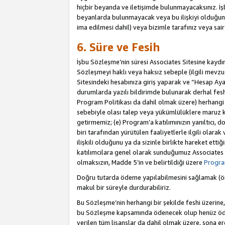
hiçbir beyanda ve iletişimde bulunmayacaksınız. İşbu
beyanlarda bulunmayacak veya bu ilişkiyi olduğund
ima edilmesi dahil) veya bizimle tarafınız veya sai
6. Süre ve Fesih
İşbu Sözleşme’nin süresi Associates Sitesine kaydını
Sözleşmeyi haklı veya haksız sebeple (ilgili mevz
Sitesindeki hesabınıza giriş yaparak ve “Hesap Aya
durumlarda yazılı bildirimde bulunarak derhal feshed
Program Politikası da dahil olmak üzere) herhangi b
sebebiyle olası talep veya yükümlülüklere maruz k
getirmemiz; (e) Program’a katılımınızın yanıltıcı, d
biri tarafından yürütülen faaliyetlerle ilgili olara
ilişkili olduğunu ya da sizinle birlikte hareket et
katılımcılara genel olarak sunduğumuz Associates
olmaksızın, Madde 5’in ve belirtildiği üzere
Program
Doğru tutarda ödeme yapılabilmesini sağlamak (örn
makul bir süreyle durdurabiliriz.
Bu Sözleşme’nin herhangi bir şekilde feshi üzerine,
bu Sözleşme kapsamında ödenecek olup henüz ödenm
verilen tüm lisanslar da dahil olmak üzere, sona e