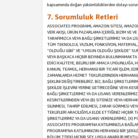
kapsamında doğan yükümlülüklerden dolayı sorum
7. Sorumluluk Retleri
ASSOCIATES PROGRAMI, AMAZON SİTESİ, AMAZON 
VERİ AKIŞI, ÜRÜN PAZARLAMA İÇERİĞİ, BİZİM VE 
TARAFIMIZCA VEYA BAĞLI ŞİRKETLERİMİZ YA DA 
TÜM TEKNOLOJİ, YAZILIM, FONKSİYON, MATERYAL, V
“OLDUĞU GİBİ” VE “UYGUN OLDUĞU ŞEKİLDE” SUNUL
VEYA BAŞKACA HİÇBİR BEYANDA BULUNMAMAKTA VE
EDİCİ KALİTEYE, BELİRLİ BİR AMACA UYGUNLUĞA,
KANUN, TEAMÜL, HERHANGİ BİR TİCARİ İŞLEM, E
ZAMANLARDA HİZMET TEKLİFLERİNDEN HERHANGİ BİR
ŞEKLİNİ DEĞİŞTİREBİLİRİZ. BİZ, BAĞLI ŞİRKETLERİ
ŞEKİLDE İŞLEVİNİ YERİNE GETİRECEĞİNE VEYA KES
BAĞLI ŞİRKETLERİMİZ YA DA LİSANS VERENLERİMİZ,
KESİNTİLERİNDEN VEYA (B) SİTENİZE VEYA HERHAN
SİLİNMESİ, TAHRİP EDİLMESİ, ZARAR GÖRMESİ V
TEKLİFLERİ ARACILIĞIYLA ELDE ETTİĞİNİZ HİÇBİR
ŞİRKETLERİMİZ YA DA LİSANS VERENLERİMİZ, (X) 
ASSOCIATES PROGRAMI’NA KATILIMINIZLA BAĞLAN
PROGRAMI’NA KATILIMINIZIN HERHANGİ BİR ŞEK
BÖLÜM 7’DEKİ HİÇBİR ŞEY, UYGULANABİLİR MEVZ