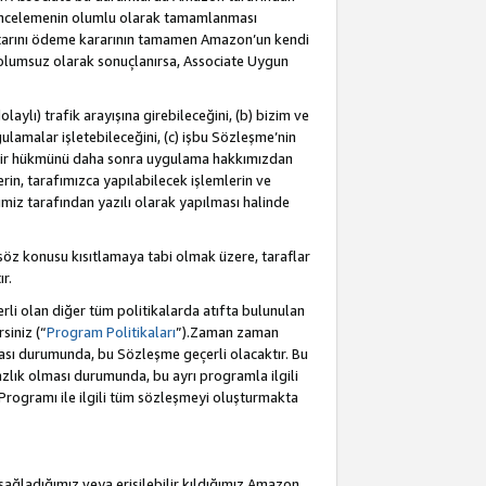
incelemenin olumlu olarak tamamlanması
utarını ödeme kararının tamamen Amazon’un kendi
 olumsuz olarak sonuçlanırsa, Associate Uygun
aylı) trafik arayışına girebileceğini, (b) bizim ve
ulamalar işletebileceğini, (c) işbu Sözleşme’nin
a bir hükmünü daha sonra uygulama hakkımızdan
in, tarafımızca yapılabilecek işlemlerin ve
cimiz tarafından yazılı olarak yapılması halinde
söz konusu kısıtlamaya tabi olmak üzere, taraflar
r.
li olan diğer tüm politikalarda atıfta bulunulan
siniz (“
Program Politikaları
”).Zaman zaman
ması durumunda, bu Sözleşme geçerli olacaktır. Bu
zlık olması durumunda, bu ayrı programla ilgili
Programı ile ilgili tüm sözleşmeyi oluşturmakta
sağladığımız veya erişilebilir kıldığımız Amazon