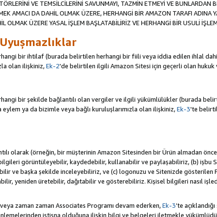
TÖRLERİNİ VE TEMSİLCİLERİNİ SAVUNMAYI, TAZMİN ETMEYİ VE BUNLARDAN BER
MEK AMACI DA DAHİL OLMAK ÜZERE, HERHANGİ BİR AMAZON TARAFI ADINA 
L OLMAK ÜZERE YASAL İŞLEM BAŞLATABİLİRİZ VE HERHANGİ BİR USULİ İŞLEM
 Uyuşmazlıklar
angi bir ihtilaf (burada belirtilen herhangi bir fiili veya iddia edilen ihlal 
a olan ilişkiniz,
Ek-2
'de belirtilen ilgili Amazon Sitesi için geçerli olan hukuk
ngi bir şekilde bağlantılı olan vergiler ve ilgili yükümlülükler (burada belirtil
ylem ya da bizimle veya bağlı kuruluşlarımızla olan ilişkiniz,
Ek-3
'te belirt
antılı olarak (örneğin, bir müşterinin Amazon Sitesinden bir Ürün almadan önc
i bilgileri görüntüleyebilir, kaydedebilir, kullanabilir ve paylaşabiliriz, (b) iş
ilir ve başka şekilde inceleyebiliriz, ve (c) logonuzu ve Sitenizde gösterilen
ir, yeniden üretebilir, dağıtabilir ve gösterebiliriz. Kişisel bilgileri nasıl işl
da veya zaman zaman Associates Programı devam ederken,
Ek-3
’te açıklandığı
lemelerinden istisna olduğuna ilişkin bilgi ve belgeleri iletmekle yükümlü