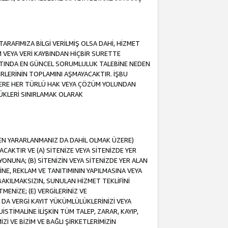
ARAFIMIZA BİLGİ VERİLMİŞ OLSA DAHİ, HİZMET
NIM VEYA VERİ KAYBINDAN HİÇBİR SURETTE
TINDA EN GÜNCEL SORUMLULUK TALEBİNE NEDEN
RLERİNİN TOPLAMINI AŞMAYACAKTIR. İŞBU
K ÜZERE HER TÜRLÜ HAK VEYA ÇÖZÜM YOLUNDAN
ÜKLERİ SINIRLAMAK OLARAK
NDEN YARARLANMANIZ DA DAHİL OLMAK ÜZERE)
KTIR VE (A) SİTENİZE VEYA SİTENİZDE YER
ONUNA; (B) SİTENİZİN VEYA SİTENİZDE YER ALAN
NE, REKLAM VE TANITIMININ YAPILMASINA VEYA
BAKILMAKSIZIN, SUNULAN HİZMET TEKLİFİNİ
MENİZE; (E) VERGİLERİNİZ VE
DA VERGİ KAYIT YÜKÜMLÜLÜKLERİNİZİ VEYA
UİSTİMALİNE İLİŞKİN TÜM TALEP, ZARAR, KAYIP,
Zİ VE BİZİM VE BAĞLI ŞİRKETLERİMİZİN