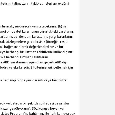
letişim talimatlarını takip etmeleri gerektiğini
turacak, sürdürecek ve işleteceksiniz, (b) ne
hangi bir devlet kurumunun yürürlükteki yasalarını,
dartlarını, öz-denetim kurallarını, yargı kararlarını
arak sözleşmelere girebilirsiniz (örneğin, reşit
izi bağımsız olarak değerlendirdiniz ve bu
ya herhangi bir Hizmet Tekliflerini kullandığınız
şka herhangi Hizmet Tekliflerini
a ve ABD yasalarına uygun olan geçerli ABD dışı
oğru ve eksiksizdir. Bilgilerinizi güncellemek için
a herhangi bir beyan, garanti veya taahhütte
ık ve belirgin bir şekilde şu ifadeyi veya işbu
an kazanç sağlıyorum”. Söz konusu beyan ve
ates Programı’na katılımınız ile ilgili kamuya açık