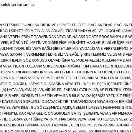
luluktan kurtarmaz.
SİTESİNDE SUNULAN ÜRÜN VE HİZMETLER, ÖZEL BAĞLANTILAR, BAĞLANTI F
VE BAĞLI ŞİRKETLERİMİZİN ALAN ADLARI, TİCARİ MARKALARI VE LOGOLARI (A
LİSANS VERENLERİMİZ TARAFINDAN VEYA ADINA ASSOCIATE PROGRAMIYLA BA
ERİ, GÖRÜNTÜ, METİN VE DİĞER FİKRİ MÜLKİYET HAKLARI BİLGİ VE İÇERİKLER
MAKTADIR. BİZ VEYA BAĞLI ŞİRKETLERİMİZ YA DA LİSANS VERENLERİMİZ, HİZ
YA GARANTİ VERMEMEKTEDİR. BİZ VE BAĞLI ŞİRKETLERİMİZ VE LİSANS VERE
 HİÇBİR İHLALİN SÖZ KONUSU OLMADIĞINA VE MÜDAHALESİZ KULLANIMA DAİR 
DİM VEYA TİCARİ KULLANIM SÜRECİNDEN DOĞAN TÜM GARANTİLERİ REDDEDER
İNİ SONLANDIRABİLİR VEYA BİR HİZMET TEKLİFİNİN NİTELİĞİNİ, ÖZELLİKLE
MİZ YA DA LİSANS VERENLERİMİZ, HİZMET TEKLİFLERİNİN SÜREKLİ OLACAĞINA, A
İNTİSİZ, DOĞRU, HATASIZ OLACAĞINA VEYA TEHLİKELİ BİLEŞEN İÇERMEDİĞİN
 (A) HATALAR, YANLIŞLAR, VİRÜSLER, ZARARLI YAZILIMLAR, VE ELEKTRİK KESİ
Gİ BİR VERİ, GÖRÜNTÜ, METİN VEYA SAİR BİLGİ YA DA İÇERİĞE YETKİSİZ ERİ
EYA KAYBINDAN SORUMLU OLMAYACAKTIR. TARAFIMIZDAN VEYA BAŞKA BIR KİŞ
 TAVSİYE VEYA BİLGİ, BU SÖZLEŞME’DE AÇIKÇA BELİRTİLMEYEN HERHANGİ BİR
POTANSİYEL KAR VEYA GELİR, ÖNGÖRÜLEN SATIŞ, ŞEREFİYE VEYA SAİR MENFA
TILI OLARAK YAPTIĞINIZ YATIRIM, HARCAMA VEYA TAAHHÜTLERDEN VEYA (Z
İLDE FESHİNDEN KAYNAKLANAN TAZMİNAT, GERİ ÖDEME VEYA ZARARLARDAN H
UAT KAPSAMINDA HARİÇ TUTULAMAYAN VEYA SINIRLANDIRILAMAYAN GARANTİ