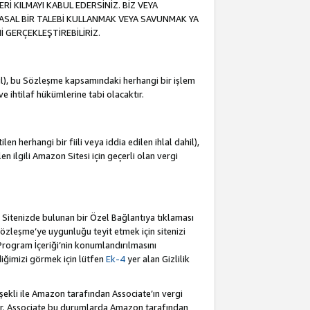
İ KILMAYI KABUL EDERSİNİZ. BİZ VEYA
YASAL BİR TALEBİ KULLANMAK VEYA SAVUNMAK YA
İ GERÇEKLEŞTİREBİLİRİZ.
dahil), bu Sözleşme kapsamındaki herhangi bir işlem
 ve ihtilaf hükümlerine tabi olacaktır.
en herhangi bir fiili veya iddia edilen ihlal dahil),
ilen ilgili Amazon Sitesi için geçerli olan vergi
e Sitenizde bulunan bir Özel Bağlantıya tıklaması
bu Sözleşme’ye uygunluğu teyit etmek için sitenizi
 Program İçeriği’nin konumlandırılmasını
ediğimizi görmek için lütfen
Ek-4
yer alan Gizlilik
 şekli ile Amazon tarafından Associate’ın vergi
dür. Associate bu durumlarda Amazon tarafından