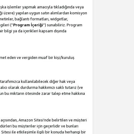
başka işlemler yapmak amacıyla tıkladığında veya
leceği üzere) yapılan uygun satın alımlardan komisyon
metinler, bağlantı formatları, widgetlar,
ileri (”
Program İçeriği
”) sunabiliriz. Program
air bilgi ya da içerikleri kapsam dışında
met eden ve vergiden muaf bir kişi/kuruluş
tarafımızca kullanılabilecek diğer hak veya
lıcı olarak durdurma hakkımızı saklı tutarız (ve
'un bu miktarın ötesinde zarar talep etme hakkına
i açısından, Amazon Sitesi’nde belirtilen ve müşteri
edürleri bu müşteriler için geçerlidir ve bunları
esi ile etkileşimle ilgili bir konuda herhangi bir