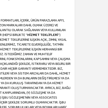
ORMATLARI, İÇERİK, ÜRÜN PARAZLAMA API’I,
MAZON MARKALARI DAHİL OLMAK ÜZERE) VE
ĞLANTILI OLARAK SAĞLANAN VEYA KULLANILAN
 (HEPSİ BİRLİKTE “
HİZMET TEKLİFLERİ
”)
MET TEKLİFLERİNE İLİŞKİN AÇIK, ZIMNİ, YASAL
NLERİMİZ, TİCARETE ELVERİŞLİLİĞE, TATMİN
HİZMET TEKLİFLERİNE İLİŞKİN HERHANGİ BİR
İZ. İSTEDİĞİMİZ ZAMAN VE MUHTELİF
RİNİ, FONKSİYONLARINI, KAPSAMINI VEYA ÇALIŞMA
ÇIKLANDIĞI ŞEKİLDE, İSTİKRARLI VEYA BELİRLİ BİR
E DAİR HİÇBİR GARANTİ VERMEMEKTEDİR. BİZ,
NTİLERİ VEYA SİSTEM ARIZALARI DA DAHİL, HİZMET
ŞİMLERDEN YA DA BUNLARIN DEĞİŞTİRİLMESİ YA DA
İ YA DA KURULUŞ TARAFINDAN YA DA HİZMET
 GARANTİ OLUŞTURMAYACAKTIR. AYRICA, BİZ, BAĞLI
AT KAYIPLARINDAN, (Y) SÖZLEŞME YA DA
) İŞBU SÖZLEŞME’NİN VEYA ASSOCIATES
İÇBİR ŞEKİLDE SORUMLU OLMAYACAKTIR. İŞBU
LERİ, SORUMLULUKLARI VEYA BEYANLARI HARİÇ