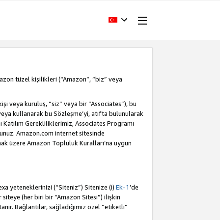
Amazon tüzel kişilikleri (“Amazon”, “biz” veya
i veya kuruluş, “siz” veya bir “Associates”), bu
veya kullanarak bu Sözleşme’yi, atıfta bulunularak
Katılım Gerekliliklerimiz, Associates Programı
sunuz. Amazon.com internet sitesinde
olmak üzere Amazon Topluluk Kuralları’na uygun
a yeteneklerinizi (“Siteniz”) Sitenize (i)
Ek-1
’de
siteye (her biri bir “Amazon Sitesi”) ilişkin
tanır. Bağlantılar, sağladığımız özel “etiketli”