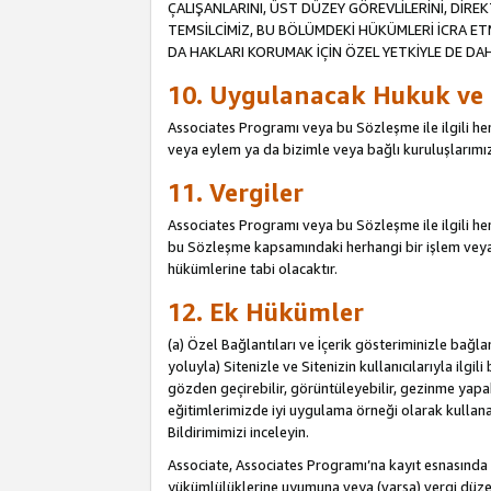
ÇALIŞANLARINI, ÜST DÜZEY GÖREVLİLERİNİ, DİREK
TEMSİLCİMİZ, BU BÖLÜMDEKİ HÜKÜMLERİ İCRA ET
DA HAKLARI KORUMAK İÇİN ÖZEL YETKİYLE DE DAHİ
10. Uygulanacak Hukuk ve
Associates Programı veya bu Sözleşme ile ilgili herh
veya eylem ya da bizimle veya bağlı kuruluşlarımızl
11. Vergiler
Associates Programı veya bu Sözleşme ile ilgili herha
bu Sözleşme kapsamındaki herhangi bir işlem veya e
hükümlerine tabi olacaktır.
12. Ek Hükümler
(a) Özel Bağlantıları ve İçerik gösteriminizle bağl
yoluyla) Sitenizle ve Sitenizin kullanıcılarıyla ilgil
gözden geçirebilir, görüntüleyebilir, gezinme yapab
eğitimlerimizde iyi uygulama örneği olarak kullanabil
Bildirimimizi inceleyin.
Associate, Associates Programı’na kayıt esnasın
yükümlülüklerine uyumuna veya (varsa) vergi düzen