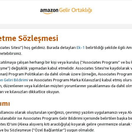
letme Sözleşmesi
iates Sitesi”) hoş geldiniz. Burada detayları
Ek-1
belirtildiği şekilde ilgili 
etebilirsiniz.
ılmaya çalışan herhangi bir kişi veya kuruluş (“Associates Programı” ve bu kiş
şme”) değişiklik yapmadan kabul etmelidir. Associates Sitesi'ne kaydolarak 
an) Program Politikaları da dahil olmak üzere (örneğin, Associates Programı 
 Geliri Bildirimi
ve Associates Programı Marka Kılavuzları) kabul etmiş olur
ulan, düzenlenen veya kaldırılan müşteri yorumlarının yasaklanması da dahil 
arı ve kılavuzları dikkatlice okuyun.
ımı
anıcısı olarak oluşturulan içeriğinizi, çevrimiçi yazılım uygulamanızı veya Alex
anabilir ise Associates Programı Gelir Bildirimi içerisinde belirtilen başka bir 
tes ID’sini (Alexa alışveriş kiti aracılığıyla) koyarak gelire çevirmenize olanak 
 ve bu Sözleşmeye (“Özel Bağlantılar”) uygun olmalıdır.