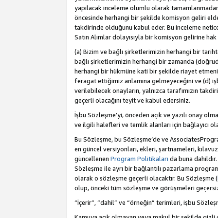
yapılacak inceleme olumlu olarak tamamlanmadan 
öncesinde herhangi bir şekilde komisyon geliri e
takdirinde olduğunu kabul eder. Bu inceleme netic
Satın Alımlar dolayısıyla bir komisyon gelirine ha
(a) Bizim ve bağlı şirketlerimizin herhangi bir tari
bağlı şirketlerimizin herhangi bir zamanda (doğruda
herhangi bir hükmüne kati bir şekilde riayet etm
feragat ettiğimiz anlamına gelmeyeceğini ve (d) iş
verilebilecek onayların, yalnızca tarafımızın takdi
geçerli olacağını teyit ve kabul edersiniz.
İşbu Sözleşme’yi, önceden açık ve yazılı onay olma
ve ilgili halefleri ve temlik alanları için bağlayıcı
Bu Sözleşme, bu Sözleşme’de ve AssociatesProgramı 
en güncel versiyonları, ekleri, şartnameleri, kılavu
güncellenen
Program Politikaları
da buna dahildir.
Sözleşme ile ayrı bir bağlantılı pazarlama program
olarak o sözleşme geçerli olacaktır. Bu Sözleşme (
olup, önceki tüm sözleşme ve görüşmeleri geçersiz 
“İçerir”, “dahil” ve “örneğin” terimleri, işbu Sözle
Kamuya açık olmayan veya makul bir şekilde gizli o