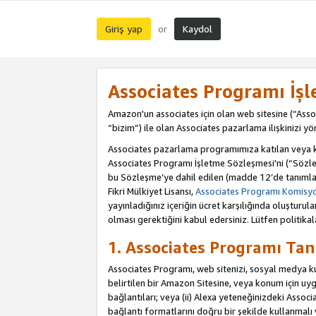
Giriş yap
Kaydol
or
Associates Programı İş
Amazon'un associates için olan web sitesine (“Assoc
“bizim”) ile olan Associates pazarlama ilişkinizi yön
Associates pazarlama programımıza katılan veya kat
Associates Programı İşletme Sözleşmesi'ni (“Sözle
bu Sözleşme’ye dahil edilen (madde 12’de tanımlan
Fikri Mülkiyet Lisansı,
Associates Programı Komisyon
yayınladığınız içeriğin ücret karşılığında oluştur
olması gerektiğini kabul edersiniz. Lütfen politikal
1. Associates Programı Tan
Associates Programı, web sitenizi, sosyal medya kull
belirtilen bir Amazon Sitesine, veya konum için uygul
bağlantıları; veya (ii) Alexa yeteneğinizdeki Associa
bağlantı formatlarını doğru bir şekilde kullanmalı