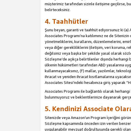
müşterimiz tarafından sizinle iletişime geçilirse, b
belirteceksiniz.
4. Taahhütler
Şunu beyan, garanti ve taahhüt ediyorsunuz ki (a) 
Associates Programı’na katılımınız ne de Sitenizin 
yönetmeliklerini, kurallarını, düzenlemelerini, emirle
veya diğer gerekliliklerini (iletişim, veri koruma, r
değilsiniz veya başka bir şekilde yasal olarak söz
Sözleşme’de açıkça belirtilenler dışında herhangi 
ülkenin hükümetleri tarafından ABD yasalarına uyg
kullanmayacaksınız, (f) mallar, yazılımlar, teknolo
ihracat ve yeniden ihracat kısıtlamalarına uyacaksın
Associates Sitesi’ndeki hesabınıza giriş yaparak “He
Associates Programı ile bağlantılı olarak herhangi
bulunmuyoruz ve beklentilerinize dayanarak gerçe
5. Kendinizi Associate Ola
Sitenizde veya Amazon’un Program İçeriğini görüntü
Sözleşme kapsamında önceden izin verilen benzer b
uygulanabilir mevzuat doğrultusunda gerekli olan d