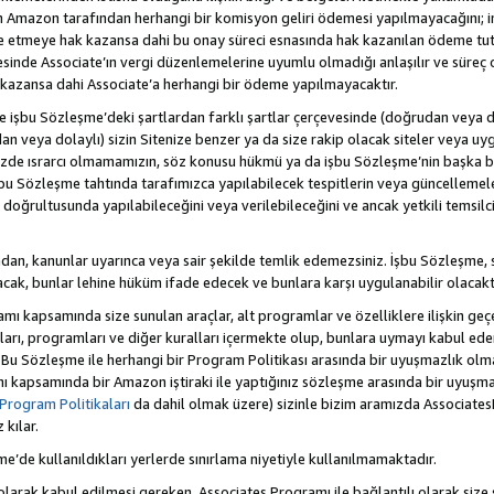
Amazon tarafından herhangi bir komisyon geliri ödemesi yapılmayacağını; 
lde etmeye hak kazansa dahi bu onay süreci esnasında hak kazanılan ödeme t
esinde Associate’ın vergi düzenlemelerine uyumlu olmadığı anlaşılır ve süreç
k kazansa dahi Associate’a herhangi bir ödeme yapılmayacaktır.
hte işbu Sözleşme’deki şartlardan farklı şartlar çerçevesinde (doğrudan veya dol
n veya dolaylı) sizin Sitenize benzer ya da size rakip olacak siteler veya uyg
enizde ısrarcı olmamamızın, söz konusu hükmü ya da işbu Sözleşme’nin başk
bu Sözleşme tahtında tarafımızca yapılabilecek tespitlerin veya güncellemeler
ri doğrultusunda yapılabileceğini veya verilebileceğini ve ancak yetkili temsil
dan, kanunlar uyarınca veya sair şekilde temlik edemezsiniz. İşbu Sözleşme, 
 olacak, bunlar lehine hüküm ifade edecek ve bunlara karşı uygulanabilir olacaktı
kapsamında size sunulan araçlar, alt programlar ve özelliklere ilişkin geçer
zları, programları ve diğer kuralları içermekte olup, bunlara uymayı kabul eder
 Bu Sözleşme ile herhangi bir Program Politikası arasında bir uyuşmazlık ol
ı kapsamında bir Amazon iştiraki ile yaptığınız sözleşme arasında bir uyuşma
Program Politikaları
da dahil olmak üzere) sizinle bizim aramızda Associates
kılar.
şme’de kullanıldıkları yerlerde sınırlama niyetiyle kullanılmamaktadır.
larak kabul edilmesi gereken, Associates Programı ile bağlantılı olarak size 