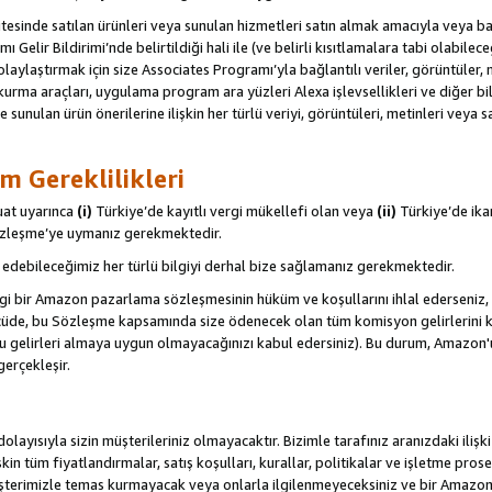
itesinde satılan ürünleri veya sunulan hizmetleri satın almak amacıyla veya 
ı Gelir Bildirimi’nde belirtildiği hali ile (ve belirli kısıtlamalara tabi olabi
olaylaştırmak için size Associates Programı’yla bağlantılı veriler, görüntüler, 
kurma araçları, uygulama program ara yüzleri Alexa işlevsellikleri ve diğer bilg
e sunulan ürün önerilerine ilişkin her türlü veriyi, görüntüleri, metinleri veya s
m Gereklilikleri
uat uyarınca
(i)
Türkiye’de kayıtlı vergi mükellefi olan veya
(ii)
Türkiye’de ika
Sözleşme’ye uymanız gerekmektedir.
debileceğimiz her türlü bilgiyi derhal bize sağlamanız gerekmektedir.
gi bir Amazon pazarlama sözleşmesinin hüküm ve koşullarını ihlal ederseniz, 
 ölçüde, bu Sözleşme kapsamında size ödenecek olan tüm komisyon gelirlerini ka
, bu gelirleri almaya uygun olmayacağınızı kabul edersiniz). Bu durum, Amazon
gerçekleşir.
olayısıyla sizin müşterileriniz olmayacaktır. Bizimle tarafınız aranızdaki ilişk
işkin tüm fiyatlandırmalar, satış koşulları, kurallar, politikalar ve işletme pros
şterimizle temas kurmayacak veya onlarla ilgilenmeyeceksiniz ve bir Amazon Sit