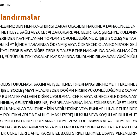
AKTIR.
ırlandırmalar
RENLERİMİZDEN HERHANGİ BİRİSİ ZARAR OLASILIĞI HAKKINDA DAHA ÖNCEDEN T
Sİ, NETİCEYE BAĞLI VEYA CEZAİ ZARARLARDAN, GELİR, KAR, ŞEREFİYE, KULLA
İFLERİNDEN KAYNAKLANAN TOPLAM SORUMLULUĞUMUZ, İŞBU SÖZLEŞME TAH
N İKİ AY İÇİNDE TARAFINIZA ÖDENMİŞ VEYA ÖDENECEK OLAN KOMİSYON GELİ
İYATİ TEDBİR VEYA DİĞER TEDBİR TALEP ETME HAKLARI DA DAHİL OLMA
KÜM, YÜRÜRLÜKTEKİ YASALAR KAPSAMINDA SINIRLANDIRILAMAYAN YÜKÜMLÜL
İN OLUŞTURULMASI, BAKIMI VE İŞLETİLMESİ (HERHANGİ BİR HİZMET TEKLİFİ
İŞBU SÖZLEŞME’Yİ İHLALİNİZDEN DOĞAN HİÇBİR YÜKÜMLÜLÜĞÜMÜZ OLMAYACA
A BU MATERYALLERİN DİĞER UYGULAMA, İÇERİK VEYA SÜREÇLERLE KOMBİNASY
MINA, GELİŞTİRİLMESİNE, TASARLANMASINA, İMAL EDİLMESİNE, ÜRETİLMESİ
Lİ KANUNLAR TAHTINDA İZİN VERİLMESİNE VEYA BUNLARI İHLAL ETMESİNE 
M POLİTİKALARI DA DAHİL OLMAK ÜZERE) HÜKÜM VEYA KOŞULLARINI İHLAL ET
ÜKÜMLÜLÜKLERİNİZİ TOPLAMA, ÖDEME VEYA TOPLAMAMA VEYA ÖDEMEME, YA 
YA DA ÇALIŞANLARINIZIN VEYA YÜKLENİCİLERİNİZİN İHLALİNE YA DA KASITLI S
 ÜCRETLERİ DAHİL) KARŞI BİZİ, BAĞLI ŞİRKETLERİMİZİ, LİSANS VERENLERİMİ