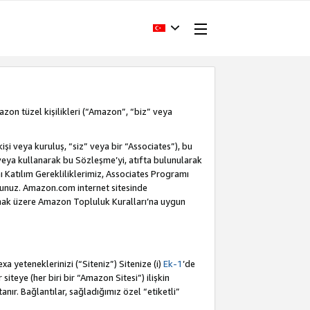
Amazon tüzel kişilikleri (“Amazon”, “biz” veya
i veya kuruluş, “siz” veya bir “Associates”), bu
veya kullanarak bu Sözleşme’yi, atıfta bulunularak
Katılım Gerekliliklerimiz, Associates Programı
sunuz. Amazon.com internet sitesinde
olmak üzere Amazon Topluluk Kuralları’na uygun
a yeteneklerinizi (“Siteniz”) Sitenize (i)
Ek-1
’de
siteye (her biri bir “Amazon Sitesi”) ilişkin
tanır. Bağlantılar, sağladığımız özel “etiketli”