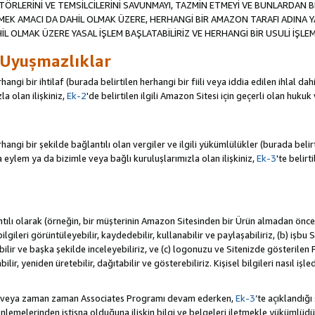
TÖRLERİNİ VE TEMSİLCİLERİNİ SAVUNMAYI, TAZMİN ETMEYİ VE BUNLARDAN BER
MEK AMACI DA DAHİL OLMAK ÜZERE, HERHANGİ BİR AMAZON TARAFI ADINA 
L OLMAK ÜZERE YASAL İŞLEM BAŞLATABİLİRİZ VE HERHANGİ BİR USULİ İŞLEM
 Uyuşmazlıklar
angi bir ihtilaf (burada belirtilen herhangi bir fiili veya iddia edilen ihlal 
a olan ilişkiniz,
Ek-2
'de belirtilen ilgili Amazon Sitesi için geçerli olan hukuk
ngi bir şekilde bağlantılı olan vergiler ve ilgili yükümlülükler (burada belirtil
ylem ya da bizimle veya bağlı kuruluşlarımızla olan ilişkiniz,
Ek-3
'te belirt
antılı olarak (örneğin, bir müşterinin Amazon Sitesinden bir Ürün almadan önc
i bilgileri görüntüleyebilir, kaydedebilir, kullanabilir ve paylaşabiliriz, (b) iş
ilir ve başka şekilde inceleyebiliriz, ve (c) logonuzu ve Sitenizde gösterilen
ir, yeniden üretebilir, dağıtabilir ve gösterebiliriz. Kişisel bilgileri nasıl işl
da veya zaman zaman Associates Programı devam ederken,
Ek-3
’te açıklandığı
lemelerinden istisna olduğuna ilişkin bilgi ve belgeleri iletmekle yükümlü