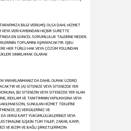
ARAFIMIZA BİLGİ VERİLMİŞ OLSA DAHİ, HİZMET
NIM VEYA VERİ KAYBINDAN HİÇBİR SURETTE
TINDA EN GÜNCEL SORUMLULUK TALEBİNE NEDEN
RLERİNİN TOPLAMINI AŞMAYACAKTIR. İŞBU
K ÜZERE HER TÜRLÜ HAK VEYA ÇÖZÜM YOLUNDAN
ÜKLERİ SINIRLAMAK OLARAK
NDEN YARARLANMANIZ DA DAHİL OLMAK ÜZERE)
KTIR VE (A) SİTENİZE VEYA SİTENİZDE YER
ONUNA; (B) SİTENİZİN VEYA SİTENİZDE YER ALAN
NE, REKLAM VE TANITIMININ YAPILMASINA VEYA
BAKILMAKSIZIN, SUNULAN HİZMET TEKLİFİNİ
MENİZE; (E) VERGİLERİNİZ VE
DA VERGİ KAYIT YÜKÜMLÜLÜKLERİNİZİ VEYA
UİSTİMALİNE İLİŞKİN TÜM TALEP, ZARAR, KAYIP,
Zİ VE BİZİM VE BAĞLI ŞİRKETLERİMİZİN