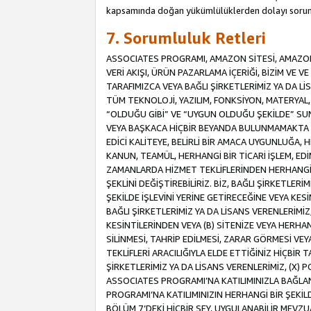
kapsamında doğan yükümlülüklerden dolayı sorum
7. Sorumluluk Retleri
ASSOCIATES PROGRAMI, AMAZON SİTESİ, AMAZON 
VERİ AKIŞI, ÜRÜN PAZARLAMA İÇERİĞİ, BİZİM VE 
TARAFIMIZCA VEYA BAĞLI ŞİRKETLERİMİZ YA DA 
TÜM TEKNOLOJİ, YAZILIM, FONKSİYON, MATERYAL, V
“OLDUĞU GİBİ” VE “UYGUN OLDUĞU ŞEKİLDE” SUNUL
VEYA BAŞKACA HİÇBİR BEYANDA BULUNMAMAKTA VE
EDİCİ KALİTEYE, BELİRLİ BİR AMACA UYGUNLUĞA,
KANUN, TEAMÜL, HERHANGİ BİR TİCARİ İŞLEM, E
ZAMANLARDA HİZMET TEKLİFLERİNDEN HERHANGİ BİR
ŞEKLİNİ DEĞİŞTİREBİLİRİZ. BİZ, BAĞLI ŞİRKETLERİ
ŞEKİLDE İŞLEVİNİ YERİNE GETİRECEĞİNE VEYA KES
BAĞLI ŞİRKETLERİMİZ YA DA LİSANS VERENLERİMİZ,
KESİNTİLERİNDEN VEYA (B) SİTENİZE VEYA HERHAN
SİLİNMESİ, TAHRİP EDİLMESİ, ZARAR GÖRMESİ V
TEKLİFLERİ ARACILIĞIYLA ELDE ETTİĞİNİZ HİÇBİR
ŞİRKETLERİMİZ YA DA LİSANS VERENLERİMİZ, (X) 
ASSOCIATES PROGRAMI’NA KATILIMINIZLA BAĞLAN
PROGRAMI’NA KATILIMINIZIN HERHANGİ BİR ŞEK
BÖLÜM 7’DEKİ HİÇBİR ŞEY, UYGULANABİLİR MEVZ