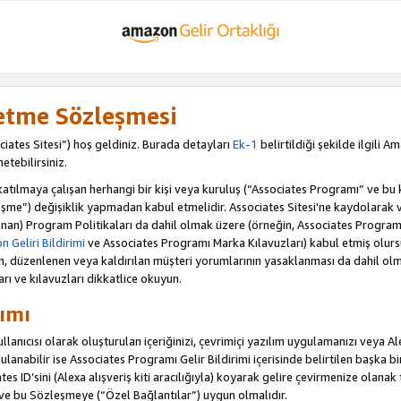
letme Sözleşmesi
iates Sitesi”) hoş geldiniz. Burada detayları
Ek-1
belirtildiği şekilde ilgili 
etebilirsiniz.
ılmaya çalışan herhangi bir kişi veya kuruluş (“Associates Programı” ve bu kiş
şme”) değişiklik yapmadan kabul etmelidir. Associates Sitesi'ne kaydolarak 
an) Program Politikaları da dahil olmak üzere (örneğin, Associates Programı 
 Geliri Bildirimi
ve Associates Programı Marka Kılavuzları) kabul etmiş olur
ulan, düzenlenen veya kaldırılan müşteri yorumlarının yasaklanması da dahil 
arı ve kılavuzları dikkatlice okuyun.
ımı
anıcısı olarak oluşturulan içeriğinizi, çevrimiçi yazılım uygulamanızı veya Alex
anabilir ise Associates Programı Gelir Bildirimi içerisinde belirtilen başka bir 
tes ID’sini (Alexa alışveriş kiti aracılığıyla) koyarak gelire çevirmenize olanak 
 ve bu Sözleşmeye (“Özel Bağlantılar”) uygun olmalıdır.