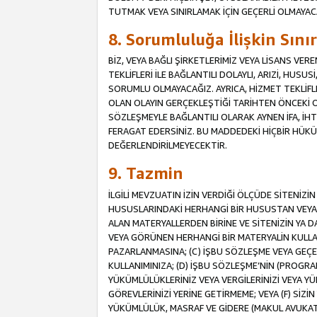
TUTMAK VEYA SINIRLAMAK İÇİN GEÇERLİ OLMAYAC
8. Sorumluluğa İlişkin Sın
BİZ, VEYA BAĞLI ŞİRKETLERİMİZ VEYA LİSANS VE
TEKLİFLERİ İLE BAĞLANTILI DOLAYLI, ARIZİ, HUSU
SORUMLU OLMAYACAĞIZ. AYRICA, HİZMET TEKL
OLAN OLAYIN GERÇEKLEŞTİĞİ TARİHTEN ÖNCEKİ O
SÖZLEŞMEYLE BAĞLANTILI OLARAK AYNEN İFA, İHT
FERAGAT EDERSİNİZ. BU MADDEDEKİ HİÇBİR HÜ
DEĞERLENDİRİLMEYECEKTİR.
9. Tazmin
İLGİLİ MEVZUATIN İZİN VERDİĞİ ÖLÇÜDE SİTENİZ
HUSUSLARINDAKİ HERHANGİ BİR HUSUSTAN VEYA 
ALAN MATERYALLERDEN BİRİNE VE SİTENİZİN YA D
VEYA GÖRÜNEN HERHANGİ BİR MATERYALİN KULLANI
PAZARLANMASINA; (C) İŞBU SÖZLEŞME VEYA GEÇER
KULLANIMINIZA; (D) İŞBU SÖZLEŞME’NİN (PROGRA
YÜKÜMLÜLÜKLERİNİZ VEYA VERGİLERİNİZİ VEYA Y
GÖREVLERİNİZİ YERİNE GETİRMEME; VEYA (F) SİZİN 
YÜKÜMLÜLÜK, MASRAF VE GİDERE (MAKUL AVUKATLIK