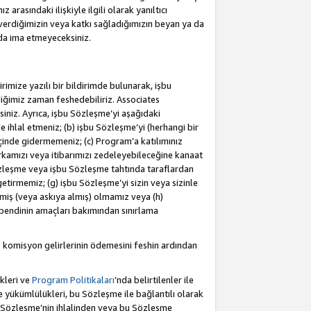
rasındaki ilişkiyle ilgili olarak yanıltıcı
verdiğimizin veya katkı sağladığımızın beyan ya da
 da ima etmeyeceksiniz.
rimize yazılı bir bildirimde bulunarak, işbu
iğimiz zaman feshedebiliriz. Associates
iniz. Ayrıca, işbu Sözleşme’yi aşağıdaki
e ihlal etmeniz; (b) işbu Sözleşme’yi (herhangi bir
 içinde gidermemeniz; (c) Program’a katılımınız
rkamızı veya itibarımızı zedeleyebileceğine kanaat
u Sözleşme veya işbu Sözleşme tahtında taraflardan
getirmemiz; (g) işbu Sözleşme’yi sizin veya sizinle
etmiş (veya askıya almış) olmamız veya (h)
bendinin amaçları bakımından sınırlama
 komisyon gelirlerinin ödemesini feshin ardından
kleri ve
Program Politikaları
’nda belirtilenler ile
ükümlülükleri, bu Sözleşme ile bağlantılı olarak
bu Sözleşme’nin ihlalinden veya bu Sözleşme