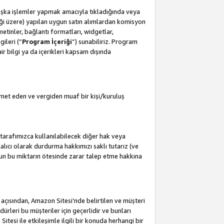
başka işlemler yapmak amacıyla tıkladığında veya
leceği üzere) yapılan uygun satın alımlardan komisyon
metinler, bağlantı formatları, widgetlar,
ileri (”
Program İçeriği
”) sunabiliriz. Program
air bilgi ya da içerikleri kapsam dışında
met eden ve vergiden muaf bir kişi/kuruluş
tarafımızca kullanılabilecek diğer hak veya
lıcı olarak durdurma hakkımızı saklı tutarız (ve
'un bu miktarın ötesinde zarar talep etme hakkına
i açısından, Amazon Sitesi’nde belirtilen ve müşteri
edürleri bu müşteriler için geçerlidir ve bunları
esi ile etkileşimle ilgili bir konuda herhangi bir