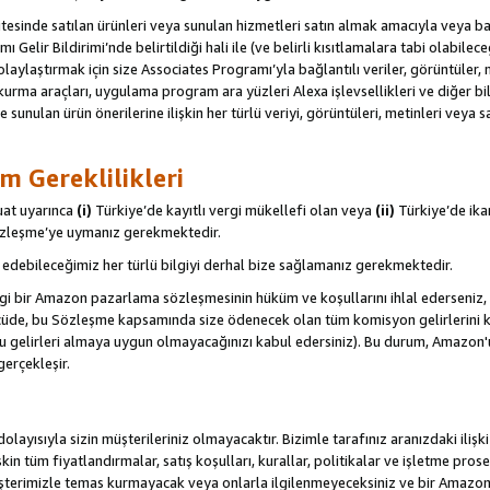
itesinde satılan ürünleri veya sunulan hizmetleri satın almak amacıyla veya 
ı Gelir Bildirimi’nde belirtildiği hali ile (ve belirli kısıtlamalara tabi olabi
olaylaştırmak için size Associates Programı’yla bağlantılı veriler, görüntüler, 
kurma araçları, uygulama program ara yüzleri Alexa işlevsellikleri ve diğer bilg
e sunulan ürün önerilerine ilişkin her türlü veriyi, görüntüleri, metinleri veya s
m Gereklilikleri
uat uyarınca
(i)
Türkiye’de kayıtlı vergi mükellefi olan veya
(ii)
Türkiye’de ika
Sözleşme’ye uymanız gerekmektedir.
debileceğimiz her türlü bilgiyi derhal bize sağlamanız gerekmektedir.
gi bir Amazon pazarlama sözleşmesinin hüküm ve koşullarını ihlal ederseniz, 
 ölçüde, bu Sözleşme kapsamında size ödenecek olan tüm komisyon gelirlerini ka
, bu gelirleri almaya uygun olmayacağınızı kabul edersiniz). Bu durum, Amazon
gerçekleşir.
olayısıyla sizin müşterileriniz olmayacaktır. Bizimle tarafınız aranızdaki ilişk
işkin tüm fiyatlandırmalar, satış koşulları, kurallar, politikalar ve işletme pros
şterimizle temas kurmayacak veya onlarla ilgilenmeyeceksiniz ve bir Amazon Sit