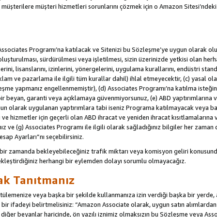
u müşterilere müşteri hizmetleri sorunlarını çözmek için o Amazon Sitesi’ndeki i
Associates Programı’na katılacak ve Sitenizi bu Sözleşme’ye uygun olarak oluş
oluşturulması, sürdürülmesi veya işletilmesi, sizin üzerinizde yetkisi olan her
rini, lisanslarını, izinlerini, yönergelerini, uygulama kurallarını, endüstri stan
eklam ve pazarlama ile ilgili tüm kurallar dahil) ihlal etmeyecektir, (c) yasal ol
leşme yapmanız engellenmemiştir), (d) Associates Programı’na katılma isteğin
bir beyan, garanti veya açıklamaya güvenmiyorsunuz, (e) ABD yaptırımlarına ve
un olarak uygulanan yaptırımlara tabi iseniz Programa katılmayacak veya ba
ji ve hizmetler için geçerli olan ABD ihracat ve yeniden ihracat kısıtlamaların
ız ve (g) Associates Programı ile ilgili olarak sağladığınız bilgiler her zaman d
sap Ayarları”nı seçebilirsiniz.
 bir zamanda bekleyebileceğiniz trafik miktarı veya komisyon geliri konusund
kleştirdiğiniz herhangi bir eylemden dolayı sorumlu olmayacağız.
rak Tanıtmanız
lemenize veya başka bir şekilde kullanmanıza izin verdiği başka bir yerde, aç
ir ifadeyi belirtmelisiniz: “Amazon Associate olarak, uygun satın alımlard
iğer beyanlar haricinde, ön yazılı iznimiz olmaksızın bu Sözleşme veya Associ