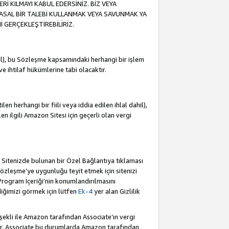
İ KILMAYI KABUL EDERSİNİZ. BİZ VEYA
YASAL BİR TALEBİ KULLANMAK VEYA SAVUNMAK YA
İ GERÇEKLEŞTİREBİLİRİZ.
dahil), bu Sözleşme kapsamındaki herhangi bir işlem
 ve ihtilaf hükümlerine tabi olacaktır.
en herhangi bir fiili veya iddia edilen ihlal dahil),
ilen ilgili Amazon Sitesi için geçerli olan vergi
e Sitenizde bulunan bir Özel Bağlantıya tıklaması
bu Sözleşme’ye uygunluğu teyit etmek için sitenizi
 Program İçeriği’nin konumlandırılmasını
ediğimizi görmek için lütfen
Ek-4
yer alan Gizlilik
 şekli ile Amazon tarafından Associate’ın vergi
dür. Associate bu durumlarda Amazon tarafından