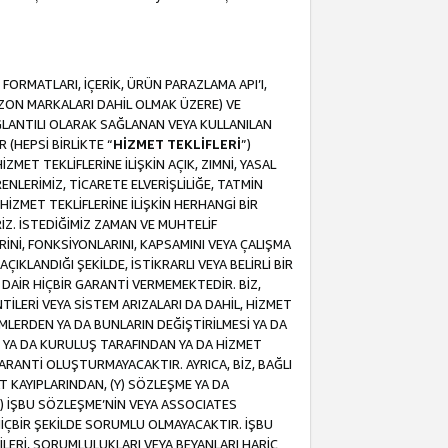
ORMATLARI, İÇERİK, ÜRÜN PARAZLAMA API’I,
MAZON MARKALARI DAHİL OLMAK ÜZERE) VE
ĞLANTILI OLARAK SAĞLANAN VEYA KULLANILAN
 (HEPSİ BİRLİKTE “
HİZMET TEKLİFLERİ
”)
MET TEKLİFLERİNE İLİŞKİN AÇIK, ZIMNİ, YASAL
NLERİMİZ, TİCARETE ELVERİŞLİLİĞE, TATMİN
HİZMET TEKLİFLERİNE İLİŞKİN HERHANGİ BİR
İZ. İSTEDİĞİMİZ ZAMAN VE MUHTELİF
RİNİ, FONKSİYONLARINI, KAPSAMINI VEYA ÇALIŞMA
ÇIKLANDIĞI ŞEKİLDE, İSTİKRARLI VEYA BELİRLİ BİR
E DAİR HİÇBİR GARANTİ VERMEMEKTEDİR. BİZ,
NTİLERİ VEYA SİSTEM ARIZALARI DA DAHİL, HİZMET
ŞİMLERDEN YA DA BUNLARIN DEĞİŞTİRİLMESİ YA DA
İ YA DA KURULUŞ TARAFINDAN YA DA HİZMET
 GARANTİ OLUŞTURMAYACAKTIR. AYRICA, BİZ, BAĞLI
AT KAYIPLARINDAN, (Y) SÖZLEŞME YA DA
) İŞBU SÖZLEŞME’NİN VEYA ASSOCIATES
İÇBİR ŞEKİLDE SORUMLU OLMAYACAKTIR. İŞBU
LERİ, SORUMLULUKLARI VEYA BEYANLARI HARİÇ