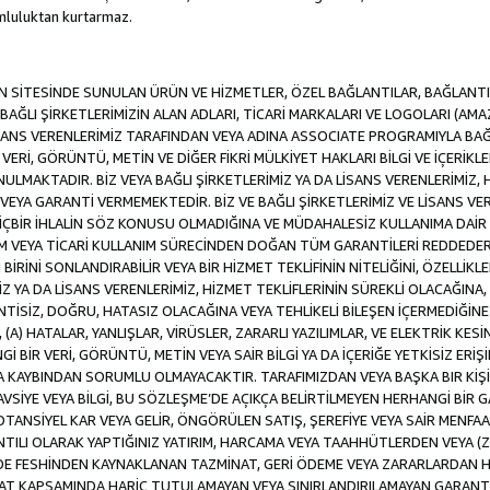
luluktan kurtarmaz.
SİTESİNDE SUNULAN ÜRÜN VE HİZMETLER, ÖZEL BAĞLANTILAR, BAĞLANTI F
VE BAĞLI ŞİRKETLERİMİZİN ALAN ADLARI, TİCARİ MARKALARI VE LOGOLARI (A
LİSANS VERENLERİMİZ TARAFINDAN VEYA ADINA ASSOCIATE PROGRAMIYLA BA
ERİ, GÖRÜNTÜ, METİN VE DİĞER FİKRİ MÜLKİYET HAKLARI BİLGİ VE İÇERİKLER
MAKTADIR. BİZ VEYA BAĞLI ŞİRKETLERİMİZ YA DA LİSANS VERENLERİMİZ, HİZ
YA GARANTİ VERMEMEKTEDİR. BİZ VE BAĞLI ŞİRKETLERİMİZ VE LİSANS VERE
 HİÇBİR İHLALİN SÖZ KONUSU OLMADIĞINA VE MÜDAHALESİZ KULLANIMA DAİR 
DİM VEYA TİCARİ KULLANIM SÜRECİNDEN DOĞAN TÜM GARANTİLERİ REDDEDER
İNİ SONLANDIRABİLİR VEYA BİR HİZMET TEKLİFİNİN NİTELİĞİNİ, ÖZELLİKLE
MİZ YA DA LİSANS VERENLERİMİZ, HİZMET TEKLİFLERİNİN SÜREKLİ OLACAĞINA, A
İNTİSİZ, DOĞRU, HATASIZ OLACAĞINA VEYA TEHLİKELİ BİLEŞEN İÇERMEDİĞİN
 (A) HATALAR, YANLIŞLAR, VİRÜSLER, ZARARLI YAZILIMLAR, VE ELEKTRİK KESİ
Gİ BİR VERİ, GÖRÜNTÜ, METİN VEYA SAİR BİLGİ YA DA İÇERİĞE YETKİSİZ ERİ
EYA KAYBINDAN SORUMLU OLMAYACAKTIR. TARAFIMIZDAN VEYA BAŞKA BIR KİŞ
 TAVSİYE VEYA BİLGİ, BU SÖZLEŞME’DE AÇIKÇA BELİRTİLMEYEN HERHANGİ BİR
POTANSİYEL KAR VEYA GELİR, ÖNGÖRÜLEN SATIŞ, ŞEREFİYE VEYA SAİR MENFA
TILI OLARAK YAPTIĞINIZ YATIRIM, HARCAMA VEYA TAAHHÜTLERDEN VEYA (Z
İLDE FESHİNDEN KAYNAKLANAN TAZMİNAT, GERİ ÖDEME VEYA ZARARLARDAN H
UAT KAPSAMINDA HARİÇ TUTULAMAYAN VEYA SINIRLANDIRILAMAYAN GARANTİ