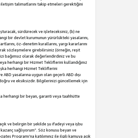
letişim talimatlarını takip etmeleri gerektiğini
turacak, sürdürecek ve işleteceksiniz, (b) ne
hangi bir devlet kurumunun yürürlükteki yasalarını,
dartlarını, öz-denetim kurallarını, yargı kararlarını
arak sözleşmelere girebilirsiniz (örneğin, reşit
izi bağımsız olarak değerlendirdiniz ve bu
ya herhangi bir Hizmet Tekliflerini kullandığınız
şka herhangi Hizmet Tekliflerini
a ve ABD yasalarına uygun olan geçerli ABD dışı
oğru ve eksiksizdir. Bilgilerinizi güncellemek için
a herhangi bir beyan, garanti veya taahhütte
ık ve belirgin bir şekilde şu ifadeyi veya işbu
an kazanç sağlıyorum”. Söz konusu beyan ve
ates Programı’na katılımınız ile ilgili kamuya açık