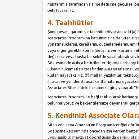
müşterimiz tarafından sizinle iletişime geçilirse, b
belirteceksiniz.
4. Taahhütler
Şunu beyan, garanti ve taahhüt ediyorsunuz ki (a) 
Associates Programı’na katılımınız ne de Sitenizin 
yönetmeliklerini, kurallarını, düzenlemelerini, emirle
veya diğer gerekliliklerini (iletişim, veri koruma, r
değilsiniz veya başka bir şekilde yasal olarak söz
Sözleşme’de açıkça belirtilenler dışında herhangi 
ülkenin hükümetleri tarafından ABD yasalarına uyg
kullanmayacaksınız, (f) mallar, yazılımlar, teknolo
ihracat ve yeniden ihracat kısıtlamalarına uyacaksın
Associates Sitesi’ndeki hesabınıza giriş yaparak “He
Associates Programı ile bağlantılı olarak herhangi
bulunmuyoruz ve beklentilerinize dayanarak gerçe
5. Kendinizi Associate Ola
Sitenizde veya Amazon’un Program İçeriğini görüntü
Sözleşme kapsamında önceden izin verilen benzer b
uygulanabilir mevzuat doğrultusunda gerekli olan d