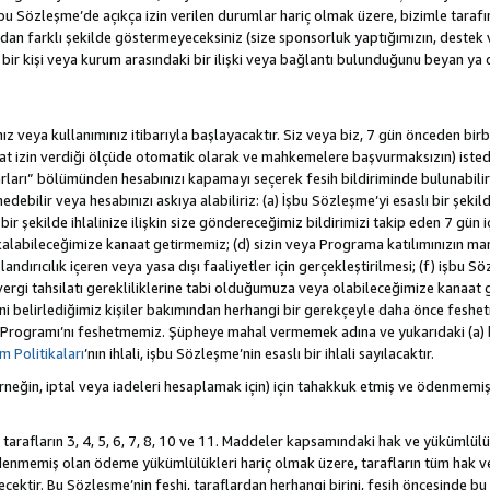
 Sözleşme’de açıkça izin verilen durumlar hariç olmak üzere, bizimle tarafınız a
an farklı şekilde göstermeyeceksiniz (size sponsorluk yaptığımızın, destek 
r bir kişi veya kurum arasındaki bir ilişki veya bağlantı bulunduğunu beyan ya
z veya kullanımınız itibarıyla başlayacaktır. Siz veya biz, 7 gün önceden birbi
uat izin verdiği ölçüde otomatik olarak ve mahkemelere başvurmaksızın) isted
rları” bölümünden hesabınızı kapamayı seçerek fesih bildiriminde bulunabilirs
ebilir veya hesabınızı askıya alabiliriz: (a) İşbu Sözleşme’yi esaslı bir şekild
ir şekilde ihlalinize ilişkin size göndereceğimiz bildirimizi takip eden 7 gün
alabileceğimize kanaat getirmemiz; (d) sizin veya Programa katılımınızın ma
olandırıcılık içeren veya yasa dışı faaliyetler için gerçekleştirilmesi; (f) işb
k vergi tahsilatı gerekliliklerine tabi olduğumuza veya olabileceğimize kanaat 
tiğini belirlediğimiz kişiler bakımından herhangi bir gerekçeyle daha önce fesh
 Programı’nı feshetmemiz. Şüpheye mahal vermemek adına ve yukarıdaki (a) 
 Politikaları
’nın ihlali, işbu Sözleşme’nin esaslı bir ihlali sayılacaktır.
eğin, iptal veya iadeleri hesaplamak için) için tahakkuk etmiş ve ödenmemiş
 tarafların 3, 4, 5, 6, 7, 8, 10 ve 11. Maddeler kapsamındaki hak ve yükümlülü
emiş olan ödeme yükümlülükleri hariç olmak üzere, tarafların tüm hak ve y
recektir. Bu Sözleşme’nin feshi, taraflardan herhangi birini, fesih öncesinde 