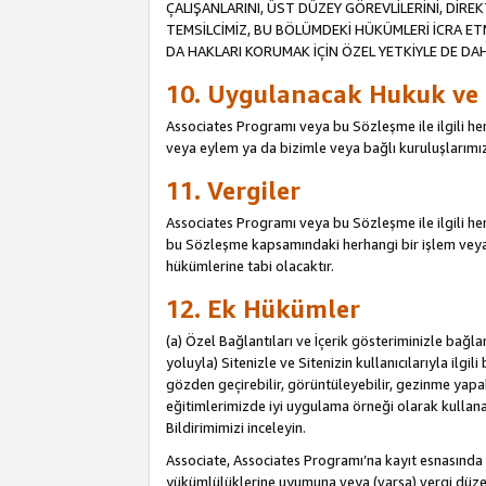
ÇALIŞANLARINI, ÜST DÜZEY GÖREVLİLERİNİ, DİREK
TEMSİLCİMİZ, BU BÖLÜMDEKİ HÜKÜMLERİ İCRA ET
DA HAKLARI KORUMAK İÇİN ÖZEL YETKİYLE DE DAHİ
10. Uygulanacak Hukuk ve
Associates Programı veya bu Sözleşme ile ilgili herh
veya eylem ya da bizimle veya bağlı kuruluşlarımızl
11. Vergiler
Associates Programı veya bu Sözleşme ile ilgili herha
bu Sözleşme kapsamındaki herhangi bir işlem veya e
hükümlerine tabi olacaktır.
12. Ek Hükümler
(a) Özel Bağlantıları ve İçerik gösteriminizle bağl
yoluyla) Sitenizle ve Sitenizin kullanıcılarıyla ilgil
gözden geçirebilir, görüntüleyebilir, gezinme yapab
eğitimlerimizde iyi uygulama örneği olarak kullanabil
Bildirimimizi inceleyin.
Associate, Associates Programı’na kayıt esnasın
yükümlülüklerine uyumuna veya (varsa) vergi düzen