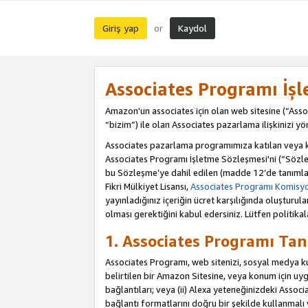
Giriş yap
Kaydol
or
Associates Programı İş
Amazon'un associates için olan web sitesine (“Assoc
“bizim”) ile olan Associates pazarlama ilişkinizi yön
Associates pazarlama programımıza katılan veya kat
Associates Programı İşletme Sözleşmesi'ni (“Sözle
bu Sözleşme’ye dahil edilen (madde 12’de tanımlan
Fikri Mülkiyet Lisansı,
Associates Programı Komisyon
yayınladığınız içeriğin ücret karşılığında oluştur
olması gerektiğini kabul edersiniz. Lütfen politikal
1. Associates Programı Tan
Associates Programı, web sitenizi, sosyal medya kull
belirtilen bir Amazon Sitesine, veya konum için uygul
bağlantıları; veya (ii) Alexa yeteneğinizdeki Associa
bağlantı formatlarını doğru bir şekilde kullanmalı