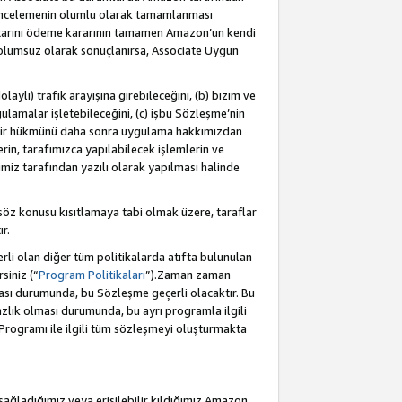
incelemenin olumlu olarak tamamlanması
utarını ödeme kararının tamamen Amazon’un kendi
 olumsuz olarak sonuçlanırsa, Associate Uygun
aylı) trafik arayışına girebileceğini, (b) bizim ve
ulamalar işletebileceğini, (c) işbu Sözleşme’nin
a bir hükmünü daha sonra uygulama hakkımızdan
in, tarafımızca yapılabilecek işlemlerin ve
cimiz tarafından yazılı olarak yapılması halinde
söz konusu kısıtlamaya tabi olmak üzere, taraflar
r.
li olan diğer tüm politikalarda atıfta bulunulan
siniz (“
Program Politikaları
”).Zaman zaman
ması durumunda, bu Sözleşme geçerli olacaktır. Bu
zlık olması durumunda, bu ayrı programla ilgili
Programı ile ilgili tüm sözleşmeyi oluşturmakta
sağladığımız veya erişilebilir kıldığımız Amazon