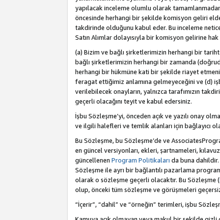
yapılacak inceleme olumlu olarak tamamlanmadan 
öncesinde herhangi bir şekilde komisyon geliri e
takdirinde olduğunu kabul eder. Bu inceleme netic
Satın Alımlar dolayısıyla bir komisyon gelirine ha
(a) Bizim ve bağlı şirketlerimizin herhangi bir tari
bağlı şirketlerimizin herhangi bir zamanda (doğruda
herhangi bir hükmüne kati bir şekilde riayet etm
feragat ettiğimiz anlamına gelmeyeceğini ve (d) iş
verilebilecek onayların, yalnızca tarafımızın takdi
geçerli olacağını teyit ve kabul edersiniz.
İşbu Sözleşme’yi, önceden açık ve yazılı onay olma
ve ilgili halefleri ve temlik alanları için bağlayıcı
Bu Sözleşme, bu Sözleşme’de ve AssociatesProgramı 
en güncel versiyonları, ekleri, şartnameleri, kılavu
güncellenen
Program Politikaları
da buna dahildir.
Sözleşme ile ayrı bir bağlantılı pazarlama program
olarak o sözleşme geçerli olacaktır. Bu Sözleşme (
olup, önceki tüm sözleşme ve görüşmeleri geçersiz 
“İçerir”, “dahil” ve “örneğin” terimleri, işbu Sözle
Kamuya açık olmayan veya makul bir şekilde gizli o