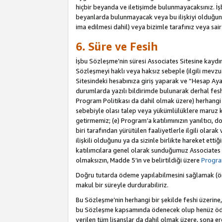
hiçbir beyanda ve iletişimde bulunmayacaksınız. İşbu
beyanlarda bulunmayacak veya bu ilişkiyi olduğund
ima edilmesi dahil) veya bizimle tarafınız veya sai
6. Süre ve Fesih
İşbu Sözleşme’nin süresi Associates Sitesine kaydını
Sözleşmeyi haklı veya haksız sebeple (ilgili mevz
Sitesindeki hesabınıza giriş yaparak ve “Hesap Aya
durumlarda yazılı bildirimde bulunarak derhal feshed
Program Politikası da dahil olmak üzere) herhangi b
sebebiyle olası talep veya yükümlülüklere maruz k
getirmemiz; (e) Program’a katılımınızın yanıltıcı, d
biri tarafından yürütülen faaliyetlerle ilgili olara
ilişkili olduğunu ya da sizinle birlikte hareket et
katılımcılara genel olarak sunduğumuz Associates
olmaksızın, Madde 5’in ve belirtildiği üzere
Program
Doğru tutarda ödeme yapılabilmesini sağlamak (örn
makul bir süreyle durdurabiliriz.
Bu Sözleşme’nin herhangi bir şekilde feshi üzerine,
bu Sözleşme kapsamında ödenecek olup henüz ödenm
verilen tüm lisanslar da dahil olmak üzere, sona e