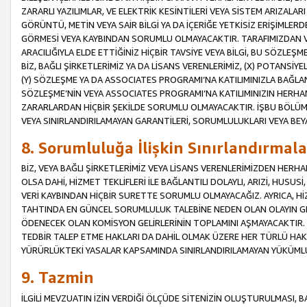
ZARARLI YAZILIMLAR, VE ELEKTRİK KESİNTİLERİ VEYA SİSTEM ARIZALARI
GÖRÜNTÜ, METİN VEYA SAİR BİLGİ YA DA İÇERİĞE YETKİSİZ ERİŞİMLERD
GÖRMESİ VEYA KAYBINDAN SORUMLU OLMAYACAKTIR. TARAFIMIZDAN VEY
ARACILIĞIYLA ELDE ETTİĞİNİZ HİÇBİR TAVSİYE VEYA BİLGİ, BU SÖZLE
BİZ, BAĞLI ŞİRKETLERİMİZ YA DA LİSANS VERENLERİMİZ, (X) POTANSİY
(Y) SÖZLEŞME YA DA ASSOCIATES PROGRAMI’NA KATILIMINIZLA BAĞLAN
SÖZLEŞME’NİN VEYA ASSOCIATES PROGRAMI’NA KATILIMINIZIN HERHA
ZARARLARDAN HİÇBİR ŞEKİLDE SORUMLU OLMAYACAKTIR. İŞBU BÖLÜM
VEYA SINIRLANDIRILAMAYAN GARANTİLERİ, SORUMLULUKLARI VEYA BEY
8. Sorumluluğa İlişkin Sınırlandırmala
BİZ, VEYA BAĞLI ŞİRKETLERİMİZ VEYA LİSANS VERENLERİMİZDEN HERHA
OLSA DAHİ, HİZMET TEKLİFLERİ İLE BAĞLANTILI DOLAYLI, ARIZİ, HUSUSİ
VERİ KAYBINDAN HİÇBİR SURETTE SORUMLU OLMAYACAĞIZ. AYRICA,
TAHTINDA EN GÜNCEL SORUMLULUK TALEBİNE NEDEN OLAN OLAYIN GER
ÖDENECEK OLAN KOMİSYON GELİRLERİNİN TOPLAMINI AŞMAYACAKTIR. İŞB
TEDBİR TALEP ETME HAKLARI DA DAHİL OLMAK ÜZERE HER TÜRLÜ HA
YÜRÜRLÜKTEKİ YASALAR KAPSAMINDA SINIRLANDIRILAMAYAN YÜKÜMLÜ
9. Tazmin
İLGİLİ MEVZUATIN İZİN VERDİĞİ ÖLÇÜDE SİTENİZİN OLUŞTURULMASI, B