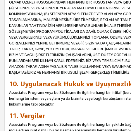
OLMAK ÜZERE) HUSUSLARINDAKİ HERHANGİ BİR HUSUSTAN VEYA İŞBU
(A) SİTENİZE VEYA SİTENİZDE YER ALAN MATERYALLERDEN BİRİNE VE S
KOMBİNASYONUNA; (B) SİTENİZİN VEYA SİTENİZDE YER ALAN VEYA GÖR
TASARLANMASINA, İMAL EDİLMESİNE, ÜRETİLMESİNE, REKLAM VE TANIT
KANUNLAR TAHTINDA İZİN VERİLMESİNE VEYA BUNLARI İHLAL ETMESİNE 
SÖZLEŞME’NİN (PROGRAM POLİTİKALARI DA DAHİL OLMAK ÜZERE) HÜKÜ
VEYA VERGİLERİNİZİ VEYA YÜKÜMLÜLÜKLERİNİZİ TOPLAMA, ÖDEME VEY
GÖREVLERİNİZİ YERİNE GETİRMEME; VEYA (F) SİZİN YA DA ÇALIŞANLARINI
TALEP, ZARAR, KAYIP, YÜKÜMLÜLÜK, MASRAF VE GİDERE (MAKUL AVUKATLI
BİZİM VE BAĞLI ŞİRKETLERİMİZİN ÇALIŞANLARINI, ÜST DÜZEY GÖREVLİL
BUNLARDAN BERİ KILMAYI KABUL EDERSİNİZ. BİZ VEYA TEMSİLCİMİZ, 
AMAZON TARAFI ADINA YASAL BİR TALEBİ KULLANMAK VEYA SAVUNMAK 
BAŞLATABİLİRİZ VE HERHANGİ BİR USULİ İŞLEMİ GERÇEKLEŞTİREBİLİRİZ.
10. Uygulanacak Hukuk ve Uyuşmazlı
Associates Programı veya bu Sözleşme ile ilgili herhangi bir ihtilaf (bura
herhangi bir işlem veya eylem ya da bizimle veya bağlı kuruluşlarımızla 
hükümlerine tabi olacaktır.
11. Vergiler
Associates Programı veya bu Sözleşme ile ilgili herhangi bir şekilde bağla
iddia edilen ihlal dahil), bu Sözleşme kapsamındaki herhangi bir işlem v