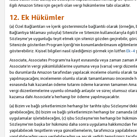
ilgili Amazon Sitesi için geçerli olan vergi hükümlerine tabi olacaktır.
12. Ek Hükümler
(a) Özel Bağlantıları ve İçerik gösteriminizle bağlantılı olarak (örneği
Bağlantıya tıklaması yoluyla) Sitenizle ve Sitenizin kullanıcılarıyla ilgili 
Sözleşme’ye uygunluğu teyit etmek için sitenizi gözden geçirebilir, görü
Sitenizde gösterilen Program İçeriği’nin konumlandırılmasını eğitimlerimi
gösterebiliriz. Kişisel bilgileri nasıl işlediğimizi görmek için lütfen
Ek-4
y
Associate, Associates Programı’na kayıt esnasında veya zaman zaman
Associate’ın vergi yükümlülüklerine uyumuna veya (varsa) vergi düzenlem
bu durumlarda Amazon tarafından yapılacak inceleme olumlu olarak t
yapılmayacağını; incelemenin olumlu olarak tamamlanması öncesinde he
esnasında hak kazanılan ödeme tutarını ödeme kararının tamamen Amazo
vergi düzenlemelerine uyumlu olmadığı anlaşılır ve süreç olumsuz olara
kazansa dahi Associate’a herhangi bir ödeme yapılmayacaktır.
(a) Bizim ve bağlı şirketlerimizin herhangi bir tarihte işbu Sözleşme’dek
girebileceğini, (b) bizim ve bağlı şirketlerimizin herhangi bir zamanda (
uygulamalar işletebileceğini, (c) işbu Sözleşme’nin herhangi bir hükmün
Sözleşme’nin başka bir hükmünü daha sonra uygulama hakkımızdan fera
yapılabilecek tespitlerin veya güncellemelerin, tarafımızca yapılabilece
yapılabileceğini veya verilebileceğini ve ancak yetkili temsilcimiz tarafı