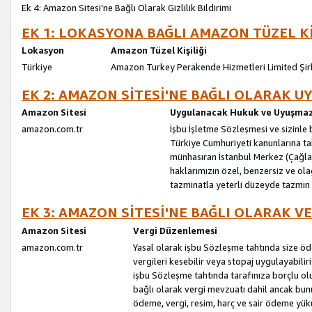
Ek 4: Amazon Sitesi’ne Bağlı Olarak Gizlilik Bildirimi
EK 1: LOKASYONA BAĞLI AMAZON TÜZEL Kİ
Lokasyon
Amazon Tüzel Kişiliği
Türkiye
Amazon Turkey Perakende Hizmetleri Limited Şir
EK 2: AMAZON SİTESİ'NE BAĞLI OLARAK 
Amazon Sitesi
Uygulanacak Hukuk ve Uyuşmazl
amazon.com.tr
İşbu İşletme Sözleşmesi ve sizinle b
Türkiye Cumhuriyeti kanunlarına ta
münhasıran İstanbul Merkez (Çağlaya
haklarımızın özel, benzersiz ve ol
tazminatla yeterli düzeyde tazmin
EK 3: AMAZON SİTESİ'NE BAĞLI OLARAK V
Amazon Sitesi
Vergi Düzenlemesi
amazon.com.tr
Yasal olarak işbu Sözleşme tahtında size ö
vergileri kesebilir veya stopaj uygulayabilir
işbu Sözleşme tahtında tarafınıza borçlu ol
bağlı olarak vergi mevzuatı dahil ancak bu
ödeme, vergi, resim, harç ve sair ödeme yü