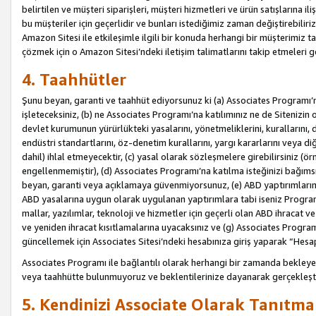
belirtilen ve müşteri siparişleri, müşteri hizmetleri ve ürün satışlarına il
bu müşteriler için geçerlidir ve bunları istediğimiz zaman değiştirebili
Amazon Sitesi ile etkileşimle ilgili bir konuda herhangi bir müşterimiz ta
çözmek için o Amazon Sitesi’ndeki iletişim talimatlarını takip etmeleri ge
4. Taahhütler
Şunu beyan, garanti ve taahhüt ediyorsunuz ki (a) Associates Programı’
işleteceksiniz, (b) ne Associates Programı’na katılımınız ne de Sitenizin 
devlet kurumunun yürürlükteki yasalarını, yönetmeliklerini, kurallarını, dü
endüstri standartlarını, öz-denetim kurallarını, yargı kararlarını veya diğ
dahil) ihlal etmeyecektir, (c) yasal olarak sözleşmelere girebilirsiniz (
engellenmemiştir), (d) Associates Programı’na katılma isteğinizi bağıms
beyan, garanti veya açıklamaya güvenmiyorsunuz, (e) ABD yaptırımlarına
ABD yasalarına uygun olarak uygulanan yaptırımlara tabi iseniz Progra
mallar, yazılımlar, teknoloji ve hizmetler için geçerli olan ABD ihracat 
ve yeniden ihracat kısıtlamalarına uyacaksınız ve (g) Associates Programı i
güncellemek için Associates Sitesi’ndeki hesabınıza giriş yaparak “Hesap 
Associates Programı ile bağlantılı olarak herhangi bir zamanda bekleye
veya taahhütte bulunmuyoruz ve beklentilerinize dayanarak gerçekleşt
5. Kendinizi Associate Olarak Tanıtma