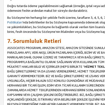
Doğru tutarda ödeme yapılabilmesini sağlamak (örneğin, iptal veya iad
ödemesini feshin ardından makul bir süreyle durdurabiliriz.
Bu Sözleşme’nin herhangi bir şekilde feshi üzerine, tarafların 3, 4, 5, 
Politikaları
’nda belirtilenler ile bu Sözleşme kapsamında ödenecek ol
ve yükümlülükleri, bu Sözleşme ile bağlantılı olarak verilen tüm lisansl
birini, fesih öncesinde bu Sözleşme’nin ihlalinden veya bu Sözleşme 
7. Sorumluluk Retleri
ASSOCIATES PROGRAMI, AMAZON SİTESİ, AMAZON SİTESİNDE SUNULAN
PARAZLAMA API’I, VERİ AKIŞI, ÜRÜN PAZARLAMA İÇERİĞİ, BİZİM VE VE 
MARKALARI DAHİL OLMAK ÜZERE) VE TARAFIMIZCA VEYA BAĞLI ŞİRKETL
PROGRAMIYLA BAĞLANTILI OLARAK SAĞLANAN VEYA KULLANILAN TÜM TE
MÜLKİYET HAKLARI BİLGİ VE İÇERİKLER (HEPSİ BİRLİKTE “
HİZMET TEKL
BAĞLI ŞİRKETLERİMİZ YA DA LİSANS VERENLERİMİZ, HİZMET TEKLİFLER
GARANTİ VERMEMEKTEDİR. BİZ VE BAĞLI ŞİRKETLERİMİZ VE LİSANS VEREN
UYGUNLUĞA, HİÇBİR İHLALİN SÖZ KONUSU OLMADIĞINA VE MÜDAHALESİ
HERHANGİ BİR TİCARİ İŞLEM, EDİM VEYA TİCARİ KULLANIM SÜRECİND
ZAMANLARDA HİZMET TEKLİFLERİNDEN HERHANGİ BİRİNİ SONLANDIRABİLİ
KAPSAMINI VEYA ÇALIŞMA ŞEKLİNİ DEĞİŞTİREBİLİRİZ. BİZ, BAĞLI ŞİRKE
AÇIKLANDIĞI ŞEKİLDE, İSTİKRARLI VEYA BELİRLİ BİR ŞEKİLDE İŞLEVİNİ
BİLEŞEN İÇERMEDİĞİNE DAİR HİÇBİR GARANTİ VERMEMEKTEDİR. BİZ, BAĞ