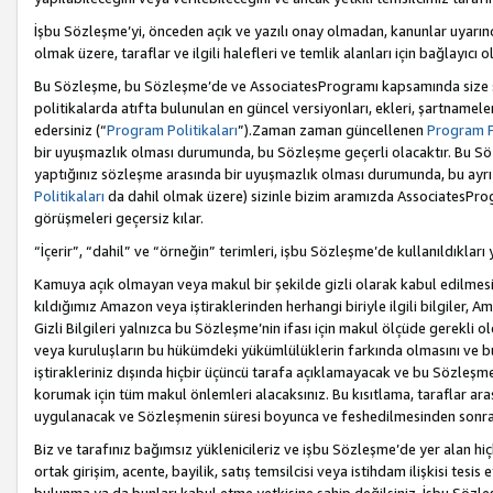
İşbu Sözleşme’yi, önceden açık ve yazılı onay olmadan, kanunlar uyarın
olmak üzere, taraflar ve ilgili halefleri ve temlik alanları için bağlayıc
Bu Sözleşme, bu Sözleşme’de ve AssociatesProgramı kapsamında size sunu
politikalarda atıfta bulunulan en güncel versiyonları, ekleri, şartnamele
edersiniz (“
Program Politikaları
”).Zaman zaman güncellenen
Program Po
bir uyuşmazlık olması durumunda, bu Sözleşme geçerli olacaktır. Bu Söz
yaptığınız sözleşme arasında bir uyuşmazlık olması durumunda, bu ayrı 
Politikaları
da dahil olmak üzere) sizinle bizim aramızda AssociatesProg
görüşmeleri geçersiz kılar.
“İçerir”, “dahil” ve “örneğin” terimleri, işbu Sözleşme’de kullanıldıkları
Kamuya açık olmayan veya makul bir şekilde gizli olarak kabul edilmesi g
kıldığımız Amazon veya iştiraklerinden herhangi biriyle ilgili bilgiler, A
Gizli Bilgileri yalnızca bu Sözleşme’nin ifası için makul ölçüde gerekli o
veya kuruluşların bu hükümdeki yükümlülüklerin farkında olmasını ve bunl
iştirakleriniz dışında hiçbir üçüncü tarafa açıklamayacak ve bu Sözleşme’
korumak için tüm makul önlemleri alacaksınız. Bu kısıtlama, taraflar aras
uygulanacak ve Sözleşmenin süresi boyunca ve feshedilmesinden sonraki
Biz ve tarafınız bağımsız yüklenicileriz ve işbu Sözleşme’de yer alan hiçbi
ortak girişim, acente, bayilik, satış temsilcisi veya istihdam ilişkisi te