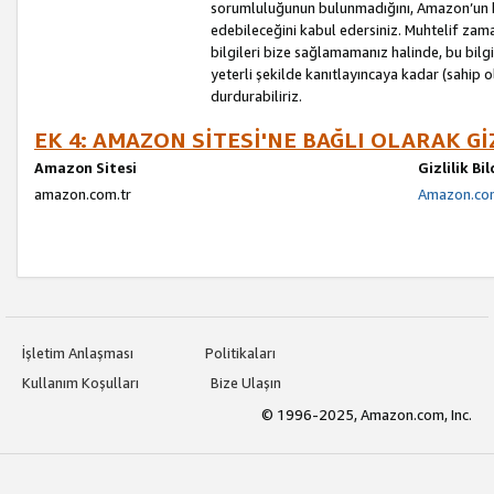
sorumluluğunun bulunmadığını, Amazon’un bu
edebileceğini kabul edersiniz. Muhtelif zama
bilgileri bize sağlamamanız halinde, bu bil
yeterli şekilde kanıtlayıncaya kadar (sahip
durdurabiliriz.
EK 4: AMAZON SİTESİ'NE BAĞLI OLARAK Gİ
Amazon Sitesi
Gizlilik Bi
amazon.com.tr
Amazon.com.
İşletim Anlaşması
Politikaları
Kullanım Koşulları
Bize Ulaşın
© 1996-2025, Amazon.com, Inc.