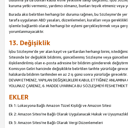
bulunma ya da bunları kabul etme yetkisine sahip değilsiniz. İşbu Sözleş
kuruma yetki vermeniz, yardımcı olmanız, bunları teşvik etmeniz veya yön
Burada aksi belirtilen herhangi bir duruma rağmen, bu Sözleşme’de yer a
tarafa uygulanan ABD yasaları, düzenlemeleri, kuralları veya gereklilikl
işlemle bağlantılı olarak herhangi bir eylemi gerçekleştirmek veya ge
yorumlanmayacaktır.
13. Değişiklik
İşbu Sözleşme’de yer alan kayıt ve şartlardan herhangi birini, istediğ
Sitesinde bir değişiklik bildirimi, güncellenmiş Sözleşme veya güncell
ilişkilendirilmiş olan e-posta adresine bir bildirim göndererek değiştir
Komisyon Geliri haricinde değişiklikte belirtilen tarihte yürürlüğe girec
halükarda bildirim tarihinden en az 2 iş günü sonra yürürlüğe gire
DEVAM ETMENİZ, YAPILAN DEĞİŞİKLİKLERİ KABUL ETTİĞİNİZ ANLAMINA 
YOLUNUZ ÇARENİZ, 6. MADDE UYARINCA BU SÖZLEŞMEYİ FESHETMEKTİ
EKLER
Ek 1: Lokasyona Bağlı Amazon Tüzel Kişiliği ve Amazon Sitesi
Ek 2: Amazon Sitesi’ne Bağlı Olarak Uygulanacak Hukuk ve Uyuşmazlık
Ek 3: Amazon Sitesi’ne Bağlı Olarak Vergi Düzenlemeleri