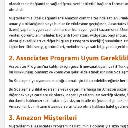
olanak tanır. Bağlantılar, sağladığımız özel “etiketli” bağlantı formatl
olmalıdır.
Müşterilerimiz Özel Bağlantılar’a Amazon.com.tr sitesinde satılan ürün
amacıyla tıkladığında veya bunlar ile etkileşime geçtiğinde, Associates Pro
üzere) yapılan uygun satın alımlardan komisyon geliri kazanırsınız. Ürün
veriler, görüntüler, metinler, bağlantı formatları, widgetlar, bağlantıla
Alexa işlevsellikleri ve diğer bilgileri (”
Program İçeriği
”) sunabiliriz. 
ilişkin her türlü veriyi, görüntüleri, metinleri veya sair bilgi ya da içeri
2. Associates Programı Uyum Gereklili
Associates Programı’na katılmak için geçerli mevzuat uyarınca
(i)
Türkiy
bir kişi/kuruluş olmanız ve komisyon geliri elde etmek için işbu Sözle
Bu Sözleşme’ye uyumunuzu doğrulamak için talep edebileceğimiz her tü
Bu Sözleşme’yi ihlal ederseniz veya geçerli herhangi bir Amazon pazarl
diğer hak veya çarelere ek olarak, geçerli yasaların izin verdiği ölçüd
durdurma hakkımızı saklı tutarız (ve siz, bu ihlalle doğrudan ilgili ols
Amazon'un bu miktarın ötesinde zarar talep etme hakkına halel getirmek
3. Amazon Müşterileri
Müşterilerimiz, Associates Programı’na katılımınız dolayısıyla sizin müşt