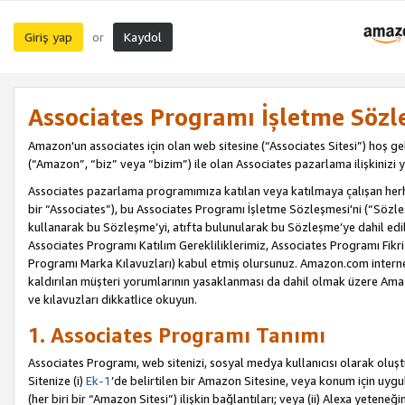
Giriş yap
Kaydol
or
Associates Programı İşletme Sözl
Amazon'un associates için olan web sitesine (“Associates Sitesi”) hoş ge
(“Amazon”, “biz” veya “bizim”) ile olan Associates pazarlama ilişkinizi y
Associates pazarlama programımıza katılan veya katılmaya çalışan herhan
bir “Associates”), bu Associates Programı İşletme Sözleşmesi'ni (“Sözl
kullanarak bu Sözleşme’yi, atıfta bulunularak bu Sözleşme’ye dahil edi
Associates Programı Katılım Gerekliliklerimiz, Associates Programı Fikri
Programı Marka Kılavuzları) kabul etmiş olursunuz. Amazon.com internet 
kaldırılan müşteri yorumlarının yasaklanması da dahil olmak üzere Amazo
ve kılavuzları dikkatlice okuyun.
1. Associates Programı Tanımı
Associates Programı, web sitenizi, sosyal medya kullanıcısı olarak oluştu
Sitenize (i)
Ek-1
’de belirtilen bir Amazon Sitesine, veya konum için uygula
(her biri bir “Amazon Sitesi”) ilişkin bağlantıları; veya (ii) Alexa yeteneğ