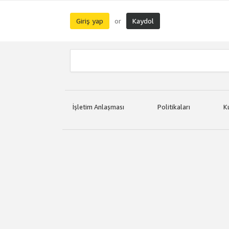
Giriş yap
Kaydol
or
İşletim Anlaşması
Politikaları
K