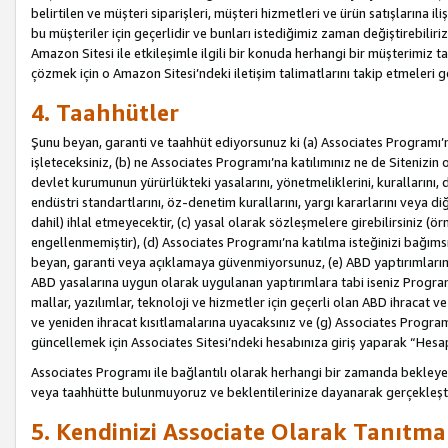
belirtilen ve müşteri siparişleri, müşteri hizmetleri ve ürün satışlarına il
bu müşteriler için geçerlidir ve bunları istediğimiz zaman değiştirebili
Amazon Sitesi ile etkileşimle ilgili bir konuda herhangi bir müşterimiz ta
çözmek için o Amazon Sitesi’ndeki iletişim talimatlarını takip etmeleri ge
4. Taahhütler
Şunu beyan, garanti ve taahhüt ediyorsunuz ki (a) Associates Programı’
işleteceksiniz, (b) ne Associates Programı’na katılımınız ne de Sitenizin 
devlet kurumunun yürürlükteki yasalarını, yönetmeliklerini, kurallarını, dü
endüstri standartlarını, öz-denetim kurallarını, yargı kararlarını veya diğ
dahil) ihlal etmeyecektir, (c) yasal olarak sözleşmelere girebilirsiniz (
engellenmemiştir), (d) Associates Programı’na katılma isteğinizi bağıms
beyan, garanti veya açıklamaya güvenmiyorsunuz, (e) ABD yaptırımlarına
ABD yasalarına uygun olarak uygulanan yaptırımlara tabi iseniz Progra
mallar, yazılımlar, teknoloji ve hizmetler için geçerli olan ABD ihracat 
ve yeniden ihracat kısıtlamalarına uyacaksınız ve (g) Associates Programı i
güncellemek için Associates Sitesi’ndeki hesabınıza giriş yaparak “Hesap 
Associates Programı ile bağlantılı olarak herhangi bir zamanda bekleye
veya taahhütte bulunmuyoruz ve beklentilerinize dayanarak gerçekleşt
5. Kendinizi Associate Olarak Tanıtma