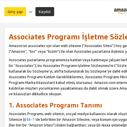
Giriş yap
Kaydol
or
Associates Programı İşletme Sözl
Amazon'un associates için olan web sitesine (“Associates Sitesi”) hoş ge
(“Amazon”, “biz” veya “bizim”) ile olan Associates pazarlama ilişkinizi y
Associates pazarlama programımıza katılan veya katılmaya çalışan herhan
bir “Associates”), bu Associates Programı İşletme Sözleşmesi'ni (“Sözl
kullanarak bu Sözleşme’yi, atıfta bulunularak bu Sözleşme’ye dahil edi
Associates Programı Katılım Gerekliliklerimiz, Associates Programı Fikri
Programı Marka Kılavuzları) kabul etmiş olursunuz. Amazon.com internet 
kaldırılan müşteri yorumlarının yasaklanması da dahil olmak üzere Amazo
ve kılavuzları dikkatlice okuyun.
1. Associates Programı Tanımı
Associates Programı, web sitenizi, sosyal medya kullanıcısı olarak oluştu
Sitenize (i)
Ek-1
’de belirtilen bir Amazon Sitesine, veya konum için uygula
(her biri bir “Amazon Sitesi”) ilişkin bağlantıları; veya (ii) Alexa yeteneğ