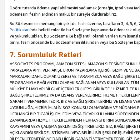
Doğru tutarda ödeme yapılabilmesini sağlamak (örneğin, iptal veya iad
ödemesini feshin ardından makul bir süreyle durdurabiliriz.
Bu Sözleşme’nin herhangi bir şekilde feshi üzerine, tarafların 3, 4, 5, 
Politikaları
’nda belirtilenler ile bu Sözleşme kapsamında ödenecek ol
ve yükümlülükleri, bu Sözleşme ile bağlantılı olarak verilen tüm lisansl
birini, fesih öncesinde bu Sözleşme’nin ihlalinden veya bu Sözleşme 
7. Sorumluluk Retleri
ASSOCIATES PROGRAMI, AMAZON SİTESİ, AMAZON SİTESİNDE SUNULAN
PARAZLAMA API’I, VERİ AKIŞI, ÜRÜN PAZARLAMA İÇERİĞİ, BİZİM VE VE 
MARKALARI DAHİL OLMAK ÜZERE) VE TARAFIMIZCA VEYA BAĞLI ŞİRKETL
PROGRAMIYLA BAĞLANTILI OLARAK SAĞLANAN VEYA KULLANILAN TÜM TE
MÜLKİYET HAKLARI BİLGİ VE İÇERİKLER (HEPSİ BİRLİKTE “
HİZMET TEKL
BAĞLI ŞİRKETLERİMİZ YA DA LİSANS VERENLERİMİZ, HİZMET TEKLİFLER
GARANTİ VERMEMEKTEDİR. BİZ VE BAĞLI ŞİRKETLERİMİZ VE LİSANS VEREN
UYGUNLUĞA, HİÇBİR İHLALİN SÖZ KONUSU OLMADIĞINA VE MÜDAHALESİ
HERHANGİ BİR TİCARİ İŞLEM, EDİM VEYA TİCARİ KULLANIM SÜRECİND
ZAMANLARDA HİZMET TEKLİFLERİNDEN HERHANGİ BİRİNİ SONLANDIRABİLİ
KAPSAMINI VEYA ÇALIŞMA ŞEKLİNİ DEĞİŞTİREBİLİRİZ. BİZ, BAĞLI ŞİRKE
AÇIKLANDIĞI ŞEKİLDE, İSTİKRARLI VEYA BELİRLİ BİR ŞEKİLDE İŞLEVİNİ
BİLEŞEN İÇERMEDİĞİNE DAİR HİÇBİR GARANTİ VERMEMEKTEDİR. BİZ, BAĞ