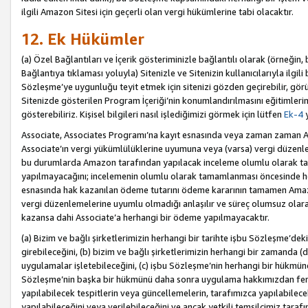
ilgili Amazon Sitesi için geçerli olan vergi hükümlerine tabi olacaktır.
12. Ek Hükümler
(a) Özel Bağlantıları ve İçerik gösteriminizle bağlantılı olarak (örneği
Bağlantıya tıklaması yoluyla) Sitenizle ve Sitenizin kullanıcılarıyla ilgili 
Sözleşme’ye uygunluğu teyit etmek için sitenizi gözden geçirebilir, görü
Sitenizde gösterilen Program İçeriği’nin konumlandırılmasını eğitimlerimi
gösterebiliriz. Kişisel bilgileri nasıl işlediğimizi görmek için lütfen
Ek-4
y
Associate, Associates Programı’na kayıt esnasında veya zaman zaman
Associate’ın vergi yükümlülüklerine uyumuna veya (varsa) vergi düzenlem
bu durumlarda Amazon tarafından yapılacak inceleme olumlu olarak t
yapılmayacağını; incelemenin olumlu olarak tamamlanması öncesinde he
esnasında hak kazanılan ödeme tutarını ödeme kararının tamamen Amazo
vergi düzenlemelerine uyumlu olmadığı anlaşılır ve süreç olumsuz olara
kazansa dahi Associate’a herhangi bir ödeme yapılmayacaktır.
(a) Bizim ve bağlı şirketlerimizin herhangi bir tarihte işbu Sözleşme’dek
girebileceğini, (b) bizim ve bağlı şirketlerimizin herhangi bir zamanda (
uygulamalar işletebileceğini, (c) işbu Sözleşme’nin herhangi bir hükmün
Sözleşme’nin başka bir hükmünü daha sonra uygulama hakkımızdan fera
yapılabilecek tespitlerin veya güncellemelerin, tarafımızca yapılabilece
yapılabileceğini veya verilebileceğini ve ancak yetkili temsilcimiz tarafı