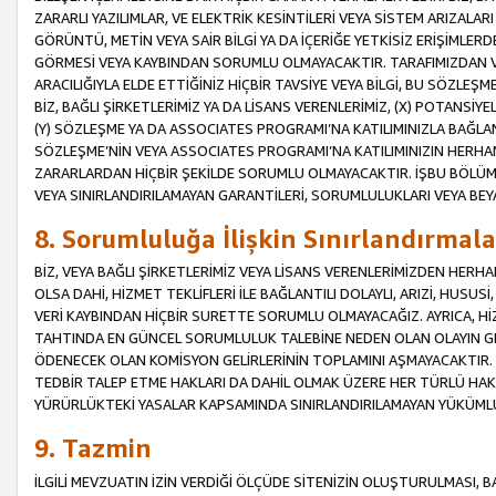
ZARARLI YAZILIMLAR, VE ELEKTRİK KESİNTİLERİ VEYA SİSTEM ARIZALARI
GÖRÜNTÜ, METİN VEYA SAİR BİLGİ YA DA İÇERİĞE YETKİSİZ ERİŞİMLERD
GÖRMESİ VEYA KAYBINDAN SORUMLU OLMAYACAKTIR. TARAFIMIZDAN VEY
ARACILIĞIYLA ELDE ETTİĞİNİZ HİÇBİR TAVSİYE VEYA BİLGİ, BU SÖZLE
BİZ, BAĞLI ŞİRKETLERİMİZ YA DA LİSANS VERENLERİMİZ, (X) POTANSİY
(Y) SÖZLEŞME YA DA ASSOCIATES PROGRAMI’NA KATILIMINIZLA BAĞLAN
SÖZLEŞME’NİN VEYA ASSOCIATES PROGRAMI’NA KATILIMINIZIN HERHA
ZARARLARDAN HİÇBİR ŞEKİLDE SORUMLU OLMAYACAKTIR. İŞBU BÖLÜM
VEYA SINIRLANDIRILAMAYAN GARANTİLERİ, SORUMLULUKLARI VEYA BEY
8. Sorumluluğa İlişkin Sınırlandırmala
BİZ, VEYA BAĞLI ŞİRKETLERİMİZ VEYA LİSANS VERENLERİMİZDEN HERHA
OLSA DAHİ, HİZMET TEKLİFLERİ İLE BAĞLANTILI DOLAYLI, ARIZİ, HUSUSİ
VERİ KAYBINDAN HİÇBİR SURETTE SORUMLU OLMAYACAĞIZ. AYRICA,
TAHTINDA EN GÜNCEL SORUMLULUK TALEBİNE NEDEN OLAN OLAYIN GER
ÖDENECEK OLAN KOMİSYON GELİRLERİNİN TOPLAMINI AŞMAYACAKTIR. İŞB
TEDBİR TALEP ETME HAKLARI DA DAHİL OLMAK ÜZERE HER TÜRLÜ HA
YÜRÜRLÜKTEKİ YASALAR KAPSAMINDA SINIRLANDIRILAMAYAN YÜKÜMLÜ
9. Tazmin
İLGİLİ MEVZUATIN İZİN VERDİĞİ ÖLÇÜDE SİTENİZİN OLUŞTURULMASI, B