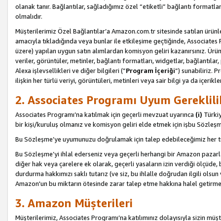
olanak tanır. Bağlantılar, sağladığımız özel “etiketli” bağlantı formatl
olmalıdır.
Müşterilerimiz Özel Bağlantılar’a Amazon.com.tr sitesinde satılan ürün
amacıyla tıkladığında veya bunlar ile etkileşime geçtiğinde, Associates Pro
üzere) yapılan uygun satın alımlardan komisyon geliri kazanırsınız. Ürün
veriler, görüntüler, metinler, bağlantı formatları, widgetlar, bağlantıla
Alexa işlevsellikleri ve diğer bilgileri (”
Program İçeriği
”) sunabiliriz. 
ilişkin her türlü veriyi, görüntüleri, metinleri veya sair bilgi ya da içeri
2. Associates Programı Uyum Gereklili
Associates Programı’na katılmak için geçerli mevzuat uyarınca
(i)
Türkiy
bir kişi/kuruluş olmanız ve komisyon geliri elde etmek için işbu Sözle
Bu Sözleşme’ye uyumunuzu doğrulamak için talep edebileceğimiz her tü
Bu Sözleşme’yi ihlal ederseniz veya geçerli herhangi bir Amazon pazarl
diğer hak veya çarelere ek olarak, geçerli yasaların izin verdiği ölçüd
durdurma hakkımızı saklı tutarız (ve siz, bu ihlalle doğrudan ilgili ols
Amazon'un bu miktarın ötesinde zarar talep etme hakkına halel getirmek
3. Amazon Müşterileri
Müşterilerimiz, Associates Programı’na katılımınız dolayısıyla sizin müşt