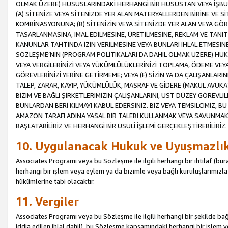
OLMAK ÜZERE) HUSUSLARINDAKİ HERHANGİ BİR HUSUSTAN VEYA İŞBU
(A) SİTENİZE VEYA SİTENİZDE YER ALAN MATERYALLERDEN BİRİNE VE S
KOMBİNASYONUNA; (B) SİTENİZİN VEYA SİTENİZDE YER ALAN VEYA GÖR
TASARLANMASINA, İMAL EDİLMESİNE, ÜRETİLMESİNE, REKLAM VE TANIT
KANUNLAR TAHTINDA İZİN VERİLMESİNE VEYA BUNLARI İHLAL ETMESİNE 
SÖZLEŞME’NİN (PROGRAM POLİTİKALARI DA DAHİL OLMAK ÜZERE) HÜKÜ
VEYA VERGİLERİNİZİ VEYA YÜKÜMLÜLÜKLERİNİZİ TOPLAMA, ÖDEME VEY
GÖREVLERİNİZİ YERİNE GETİRMEME; VEYA (F) SİZİN YA DA ÇALIŞANLARINI
TALEP, ZARAR, KAYIP, YÜKÜMLÜLÜK, MASRAF VE GİDERE (MAKUL AVUKATLI
BİZİM VE BAĞLI ŞİRKETLERİMİZİN ÇALIŞANLARINI, ÜST DÜZEY GÖREVLİL
BUNLARDAN BERİ KILMAYI KABUL EDERSİNİZ. BİZ VEYA TEMSİLCİMİZ, 
AMAZON TARAFI ADINA YASAL BİR TALEBİ KULLANMAK VEYA SAVUNMAK 
BAŞLATABİLİRİZ VE HERHANGİ BİR USULİ İŞLEMİ GERÇEKLEŞTİREBİLİRİZ.
10. Uygulanacak Hukuk ve Uyuşmazlı
Associates Programı veya bu Sözleşme ile ilgili herhangi bir ihtilaf (bura
herhangi bir işlem veya eylem ya da bizimle veya bağlı kuruluşlarımızla 
hükümlerine tabi olacaktır.
11. Vergiler
Associates Programı veya bu Sözleşme ile ilgili herhangi bir şekilde bağla
iddia edilen ihlal dahil), bu Sözleşme kapsamındaki herhangi bir işlem v