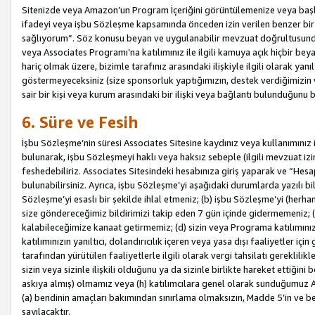
Sitenizde veya Amazon’un Program İçeriğini görüntülemenize veya başka b
ifadeyi veya işbu Sözleşme kapsamında önceden izin verilen benzer bir 
sağlıyorum”. Söz konusu beyan ve uygulanabilir mevzuat doğrultusunda 
veya Associates Programı’na katılımınız ile ilgili kamuya açık hiçbir be
hariç olmak üzere, bizimle tarafınız arasındaki ilişkiyle ilgili olarak ya
göstermeyeceksiniz (size sponsorluk yaptığımızın, destek verdiğimizin v
sair bir kişi veya kurum arasındaki bir ilişki veya bağlantı bulunduğunu
6. Süre ve Fesih
İşbu Sözleşme’nin süresi Associates Sitesine kaydınız veya kullanımınız i
bulunarak, işbu Sözleşmeyi haklı veya haksız sebeple (ilgili mevzuat 
feshedebiliriz. Associates Sitesindeki hesabınıza giriş yaparak ve “He
bulunabilirsiniz. Ayrıca, işbu Sözleşme’yi aşağıdaki durumlarda yazılı bi
Sözleşme’yi esaslı bir şekilde ihlal etmeniz; (b) işbu Sözleşme’yi (herhan
size göndereceğimiz bildirimizi takip eden 7 gün içinde gidermemeniz; 
kalabileceğimize kanaat getirmemiz; (d) sizin veya Programa katılımını
katılımınızın yanıltıcı, dolandırıcılık içeren veya yasa dışı faaliyetler i
tarafından yürütülen faaliyetlerle ilgili olarak vergi tahsilatı gerekli
sizin veya sizinle ilişkili olduğunu ya da sizinle birlikte hareket ettiği
askıya almış) olmamız veya (h) katılımcılara genel olarak sunduğumuz
(a) bendinin amaçları bakımından sınırlama olmaksızın, Madde 5’in ve be
sayılacaktır.