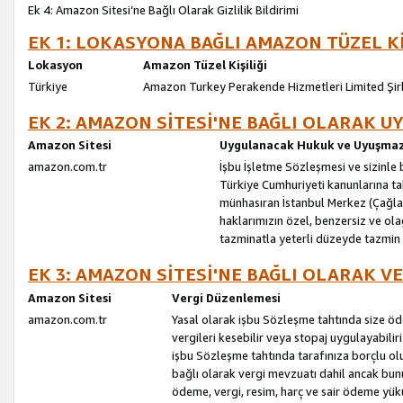
Ek 4: Amazon Sitesi’ne Bağlı Olarak Gizlilik Bildirimi
EK 1: LOKASYONA BAĞLI AMAZON TÜZEL Kİ
Lokasyon
Amazon Tüzel Kişiliği
Türkiye
Amazon Turkey Perakende Hizmetleri Limited Şir
EK 2: AMAZON SİTESİ'NE BAĞLI OLARAK 
Amazon Sitesi
Uygulanacak Hukuk ve Uyuşmazl
amazon.com.tr
İşbu İşletme Sözleşmesi ve sizinle b
Türkiye Cumhuriyeti kanunlarına ta
münhasıran İstanbul Merkez (Çağlaya
haklarımızın özel, benzersiz ve ol
tazminatla yeterli düzeyde tazmin
EK 3: AMAZON SİTESİ'NE BAĞLI OLARAK V
Amazon Sitesi
Vergi Düzenlemesi
amazon.com.tr
Yasal olarak işbu Sözleşme tahtında size ö
vergileri kesebilir veya stopaj uygulayabilir
işbu Sözleşme tahtında tarafınıza borçlu ol
bağlı olarak vergi mevzuatı dahil ancak bu
ödeme, vergi, resim, harç ve sair ödeme yü