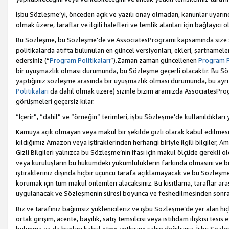
İşbu Sözleşme’yi, önceden açık ve yazılı onay olmadan, kanunlar uyarın
olmak üzere, taraflar ve ilgili halefleri ve temlik alanları için bağlayıc
Bu Sözleşme, bu Sözleşme’de ve AssociatesProgramı kapsamında size sunu
politikalarda atıfta bulunulan en güncel versiyonları, ekleri, şartnamele
edersiniz (“
Program Politikaları
”).Zaman zaman güncellenen
Program Po
bir uyuşmazlık olması durumunda, bu Sözleşme geçerli olacaktır. Bu Söz
yaptığınız sözleşme arasında bir uyuşmazlık olması durumunda, bu ayrı 
Politikaları
da dahil olmak üzere) sizinle bizim aramızda AssociatesProg
görüşmeleri geçersiz kılar.
“İçerir”, “dahil” ve “örneğin” terimleri, işbu Sözleşme’de kullanıldıkları
Kamuya açık olmayan veya makul bir şekilde gizli olarak kabul edilmesi g
kıldığımız Amazon veya iştiraklerinden herhangi biriyle ilgili bilgiler, A
Gizli Bilgileri yalnızca bu Sözleşme’nin ifası için makul ölçüde gerekli o
veya kuruluşların bu hükümdeki yükümlülüklerin farkında olmasını ve bunl
iştirakleriniz dışında hiçbir üçüncü tarafa açıklamayacak ve bu Sözleşme’
korumak için tüm makul önlemleri alacaksınız. Bu kısıtlama, taraflar aras
uygulanacak ve Sözleşmenin süresi boyunca ve feshedilmesinden sonraki
Biz ve tarafınız bağımsız yüklenicileriz ve işbu Sözleşme’de yer alan hiçbi
ortak girişim, acente, bayilik, satış temsilcisi veya istihdam ilişkisi te