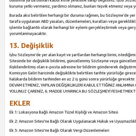
bulunma ya da bunları kabul etme yetkisine sahip değilsiniz. İşbu Sözleş
kuruma yetki vermeniz, yardımcı olmanız, bunları teşvik etmeniz veya yön
Burada aksi belirtilen herhangi bir duruma rağmen, bu Sözleşme’de yer a
tarafa uygulanan ABD yasaları, düzenlemeleri, kuralları veya gereklilikl
işlemle bağlantılı olarak herhangi bir eylemi gerçekleştirmek veya ge
yorumlanmayacaktır.
13. Değişiklik
İşbu Sözleşme’de yer alan kayıt ve şartlardan herhangi birini, istediğ
Sitesinde bir değişiklik bildirimi, güncellenmiş Sözleşme veya güncell
ilişkilendirilmiş olan e-posta adresine bir bildirim göndererek değiştir
Komisyon Geliri haricinde değişiklikte belirtilen tarihte yürürlüğe girec
halükarda bildirim tarihinden en az 2 iş günü sonra yürürlüğe gire
DEVAM ETMENİZ, YAPILAN DEĞİŞİKLİKLERİ KABUL ETTİĞİNİZ ANLAMINA 
YOLUNUZ ÇARENİZ, 6. MADDE UYARINCA BU SÖZLEŞMEYİ FESHETMEKTİ
EKLER
Ek 1: Lokasyona Bağlı Amazon Tüzel Kişiliği ve Amazon Sitesi
Ek 2: Amazon Sitesi’ne Bağlı Olarak Uygulanacak Hukuk ve Uyuşmazlık
Ek 3: Amazon Sitesi’ne Bağlı Olarak Vergi Düzenlemeleri