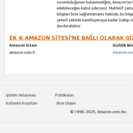
sorumluluğunun bulunmadığını, Amazon’un bu
edebileceğini kabul edersiniz. Muhtelif zama
bilgileri bize sağlamamanız halinde, bu bil
yeterli şekilde kanıtlayıncaya kadar (sahip
durdurabiliriz.
EK 4: AMAZON SİTESİ'NE BAĞLI OLARAK Gİ
Amazon Sitesi
Gizlilik Bi
amazon.com.tr
Amazon.com.
İşletim Anlaşması
Politikaları
Kullanım Koşulları
Bize Ulaşın
© 1996-2025, Amazon.com, Inc.