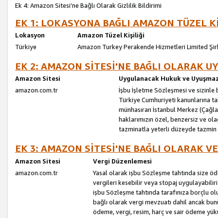
Ek 4: Amazon Sitesi’ne Bağlı Olarak Gizlilik Bildirimi
EK 1: LOKASYONA BAĞLI AMAZON TÜZEL Kİ
Lokasyon
Amazon Tüzel Kişiliği
Türkiye
Amazon Turkey Perakende Hizmetleri Limited Şir
EK 2: AMAZON SİTESİ'NE BAĞLI OLARAK 
Amazon Sitesi
Uygulanacak Hukuk ve Uyuşmazl
amazon.com.tr
İşbu İşletme Sözleşmesi ve sizinle b
Türkiye Cumhuriyeti kanunlarına ta
münhasıran İstanbul Merkez (Çağlaya
haklarımızın özel, benzersiz ve ol
tazminatla yeterli düzeyde tazmin
EK 3: AMAZON SİTESİ'NE BAĞLI OLARAK V
Amazon Sitesi
Vergi Düzenlemesi
amazon.com.tr
Yasal olarak işbu Sözleşme tahtında size ö
vergileri kesebilir veya stopaj uygulayabilir
işbu Sözleşme tahtında tarafınıza borçlu ol
bağlı olarak vergi mevzuatı dahil ancak bu
ödeme, vergi, resim, harç ve sair ödeme yü