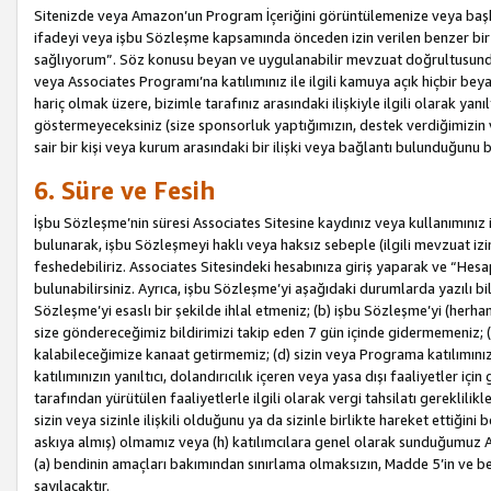
Sitenizde veya Amazon’un Program İçeriğini görüntülemenize veya başka b
ifadeyi veya işbu Sözleşme kapsamında önceden izin verilen benzer bir 
sağlıyorum”. Söz konusu beyan ve uygulanabilir mevzuat doğrultusunda 
veya Associates Programı’na katılımınız ile ilgili kamuya açık hiçbir be
hariç olmak üzere, bizimle tarafınız arasındaki ilişkiyle ilgili olarak ya
göstermeyeceksiniz (size sponsorluk yaptığımızın, destek verdiğimizin v
sair bir kişi veya kurum arasındaki bir ilişki veya bağlantı bulunduğunu
6. Süre ve Fesih
İşbu Sözleşme’nin süresi Associates Sitesine kaydınız veya kullanımınız i
bulunarak, işbu Sözleşmeyi haklı veya haksız sebeple (ilgili mevzuat 
feshedebiliriz. Associates Sitesindeki hesabınıza giriş yaparak ve “He
bulunabilirsiniz. Ayrıca, işbu Sözleşme’yi aşağıdaki durumlarda yazılı bi
Sözleşme’yi esaslı bir şekilde ihlal etmeniz; (b) işbu Sözleşme’yi (herhan
size göndereceğimiz bildirimizi takip eden 7 gün içinde gidermemeniz; 
kalabileceğimize kanaat getirmemiz; (d) sizin veya Programa katılımını
katılımınızın yanıltıcı, dolandırıcılık içeren veya yasa dışı faaliyetler i
tarafından yürütülen faaliyetlerle ilgili olarak vergi tahsilatı gerekli
sizin veya sizinle ilişkili olduğunu ya da sizinle birlikte hareket ettiği
askıya almış) olmamız veya (h) katılımcılara genel olarak sunduğumuz
(a) bendinin amaçları bakımından sınırlama olmaksızın, Madde 5’in ve be
sayılacaktır.