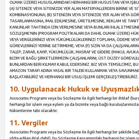
OLMAK ÜZERE) HUSUSLARINDAKİ HERHANGİ BİR HUSUSTAN VEYA İŞBU
(A) SİTENİZE VEYA SİTENİZDE YER ALAN MATERYALLERDEN BİRİNE VE S
KOMBİNASYONUNA; (B) SİTENİZİN VEYA SİTENİZDE YER ALAN VEYA GÖR
TASARLANMASINA, İMAL EDİLMESİNE, ÜRETİLMESİNE, REKLAM VE TANIT
KANUNLAR TAHTINDA İZİN VERİLMESİNE VEYA BUNLARI İHLAL ETMESİNE 
SÖZLEŞME’NİN (PROGRAM POLİTİKALARI DA DAHİL OLMAK ÜZERE) HÜKÜ
VEYA VERGİLERİNİZİ VEYA YÜKÜMLÜLÜKLERİNİZİ TOPLAMA, ÖDEME VEY
GÖREVLERİNİZİ YERİNE GETİRMEME; VEYA (F) SİZİN YA DA ÇALIŞANLARINI
TALEP, ZARAR, KAYIP, YÜKÜMLÜLÜK, MASRAF VE GİDERE (MAKUL AVUKATLI
BİZİM VE BAĞLI ŞİRKETLERİMİZİN ÇALIŞANLARINI, ÜST DÜZEY GÖREVLİL
BUNLARDAN BERİ KILMAYI KABUL EDERSİNİZ. BİZ VEYA TEMSİLCİMİZ, 
AMAZON TARAFI ADINA YASAL BİR TALEBİ KULLANMAK VEYA SAVUNMAK 
BAŞLATABİLİRİZ VE HERHANGİ BİR USULİ İŞLEMİ GERÇEKLEŞTİREBİLİRİZ.
10. Uygulanacak Hukuk ve Uyuşmazlı
Associates Programı veya bu Sözleşme ile ilgili herhangi bir ihtilaf (bura
herhangi bir işlem veya eylem ya da bizimle veya bağlı kuruluşlarımızla 
hükümlerine tabi olacaktır.
11. Vergiler
Associates Programı veya bu Sözleşme ile ilgili herhangi bir şekilde bağla
iddia edilen ihlal dahil), bu Sözleşme kapsamındaki herhangi bir işlem v