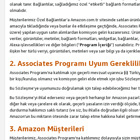
olanak tanır. Bağlantılar, sağladığımız özel “etiketli” bağlantı formatl
olmalıdır.
Müşterilerimiz Özel Bağlantılar’a Amazon.com.tr sitesinde satılan ürün
amacıyla tıkladığında veya bunlar ile etkileşime geçtiğinde, Associates Pro
üzere) yapılan uygun satın alımlardan komisyon geliri kazanırsınız. Ürün
veriler, görüntüler, metinler, bağlantı formatları, widgetlar, bağlantıla
Alexa işlevsellikleri ve diğer bilgileri (”
Program İçeriği
”) sunabiliriz. 
ilişkin her türlü veriyi, görüntüleri, metinleri veya sair bilgi ya da içeri
2. Associates Programı Uyum Gereklili
Associates Programı’na katılmak için geçerli mevzuat uyarınca
(i)
Türkiy
bir kişi/kuruluş olmanız ve komisyon geliri elde etmek için işbu Sözle
Bu Sözleşme’ye uyumunuzu doğrulamak için talep edebileceğimiz her tü
Bu Sözleşme’yi ihlal ederseniz veya geçerli herhangi bir Amazon pazarl
diğer hak veya çarelere ek olarak, geçerli yasaların izin verdiği ölçüd
durdurma hakkımızı saklı tutarız (ve siz, bu ihlalle doğrudan ilgili ols
Amazon'un bu miktarın ötesinde zarar talep etme hakkına halel getirmek
3. Amazon Müşterileri
Müşterilerimiz, Associates Programı’na katılımınız dolayısıyla sizin müşt