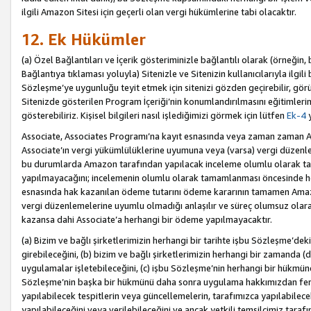
ilgili Amazon Sitesi için geçerli olan vergi hükümlerine tabi olacaktır.
12. Ek Hükümler
(a) Özel Bağlantıları ve İçerik gösteriminizle bağlantılı olarak (örneği
Bağlantıya tıklaması yoluyla) Sitenizle ve Sitenizin kullanıcılarıyla ilgili 
Sözleşme’ye uygunluğu teyit etmek için sitenizi gözden geçirebilir, görü
Sitenizde gösterilen Program İçeriği’nin konumlandırılmasını eğitimlerimi
gösterebiliriz. Kişisel bilgileri nasıl işlediğimizi görmek için lütfen
Ek-4
y
Associate, Associates Programı’na kayıt esnasında veya zaman zaman
Associate’ın vergi yükümlülüklerine uyumuna veya (varsa) vergi düzenlem
bu durumlarda Amazon tarafından yapılacak inceleme olumlu olarak t
yapılmayacağını; incelemenin olumlu olarak tamamlanması öncesinde he
esnasında hak kazanılan ödeme tutarını ödeme kararının tamamen Amazo
vergi düzenlemelerine uyumlu olmadığı anlaşılır ve süreç olumsuz olara
kazansa dahi Associate’a herhangi bir ödeme yapılmayacaktır.
(a) Bizim ve bağlı şirketlerimizin herhangi bir tarihte işbu Sözleşme’dek
girebileceğini, (b) bizim ve bağlı şirketlerimizin herhangi bir zamanda (
uygulamalar işletebileceğini, (c) işbu Sözleşme’nin herhangi bir hükmün
Sözleşme’nin başka bir hükmünü daha sonra uygulama hakkımızdan fera
yapılabilecek tespitlerin veya güncellemelerin, tarafımızca yapılabilece
yapılabileceğini veya verilebileceğini ve ancak yetkili temsilcimiz tarafı