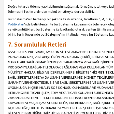
Doğru tutarda ödeme yapılabilmesini sağlamak (örneğin, iptal veya iad
ödemesini feshin ardından makul bir süreyle durdurabiliriz.
Bu Sözleşme’nin herhangi bir şekilde feshi üzerine, tarafların 3, 4, 5, 
Politikaları
’nda belirtilenler ile bu Sözleşme kapsamında ödenecek ol
ve yükümlülükleri, bu Sözleşme ile bağlantılı olarak verilen tüm lisansl
birini, fesih öncesinde bu Sözleşme’nin ihlalinden veya bu Sözleşme 
7. Sorumluluk Retleri
ASSOCIATES PROGRAMI, AMAZON SİTESİ, AMAZON SİTESİNDE SUNULAN
PARAZLAMA API’I, VERİ AKIŞI, ÜRÜN PAZARLAMA İÇERİĞİ, BİZİM VE VE 
MARKALARI DAHİL OLMAK ÜZERE) VE TARAFIMIZCA VEYA BAĞLI ŞİRKETL
PROGRAMIYLA BAĞLANTILI OLARAK SAĞLANAN VEYA KULLANILAN TÜM TE
MÜLKİYET HAKLARI BİLGİ VE İÇERİKLER (HEPSİ BİRLİKTE “
HİZMET TEKL
BAĞLI ŞİRKETLERİMİZ YA DA LİSANS VERENLERİMİZ, HİZMET TEKLİFLER
GARANTİ VERMEMEKTEDİR. BİZ VE BAĞLI ŞİRKETLERİMİZ VE LİSANS VEREN
UYGUNLUĞA, HİÇBİR İHLALİN SÖZ KONUSU OLMADIĞINA VE MÜDAHALESİ
HERHANGİ BİR TİCARİ İŞLEM, EDİM VEYA TİCARİ KULLANIM SÜRECİND
ZAMANLARDA HİZMET TEKLİFLERİNDEN HERHANGİ BİRİNİ SONLANDIRABİLİ
KAPSAMINI VEYA ÇALIŞMA ŞEKLİNİ DEĞİŞTİREBİLİRİZ. BİZ, BAĞLI ŞİRKE
AÇIKLANDIĞI ŞEKİLDE, İSTİKRARLI VEYA BELİRLİ BİR ŞEKİLDE İŞLEVİNİ
BİLEŞEN İÇERMEDİĞİNE DAİR HİÇBİR GARANTİ VERMEMEKTEDİR. BİZ, BAĞ