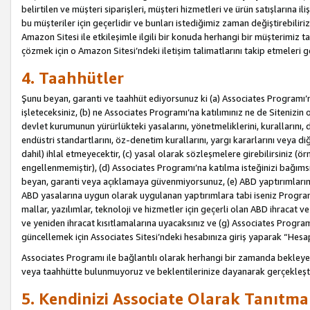
belirtilen ve müşteri siparişleri, müşteri hizmetleri ve ürün satışlarına il
bu müşteriler için geçerlidir ve bunları istediğimiz zaman değiştirebili
Amazon Sitesi ile etkileşimle ilgili bir konuda herhangi bir müşterimiz ta
çözmek için o Amazon Sitesi’ndeki iletişim talimatlarını takip etmeleri ge
4. Taahhütler
Şunu beyan, garanti ve taahhüt ediyorsunuz ki (a) Associates Programı’
işleteceksiniz, (b) ne Associates Programı’na katılımınız ne de Sitenizin 
devlet kurumunun yürürlükteki yasalarını, yönetmeliklerini, kurallarını, dü
endüstri standartlarını, öz-denetim kurallarını, yargı kararlarını veya diğ
dahil) ihlal etmeyecektir, (c) yasal olarak sözleşmelere girebilirsiniz (
engellenmemiştir), (d) Associates Programı’na katılma isteğinizi bağıms
beyan, garanti veya açıklamaya güvenmiyorsunuz, (e) ABD yaptırımlarına
ABD yasalarına uygun olarak uygulanan yaptırımlara tabi iseniz Progra
mallar, yazılımlar, teknoloji ve hizmetler için geçerli olan ABD ihracat 
ve yeniden ihracat kısıtlamalarına uyacaksınız ve (g) Associates Programı i
güncellemek için Associates Sitesi’ndeki hesabınıza giriş yaparak “Hesap 
Associates Programı ile bağlantılı olarak herhangi bir zamanda bekleye
veya taahhütte bulunmuyoruz ve beklentilerinize dayanarak gerçekleşt
5. Kendinizi Associate Olarak Tanıtma