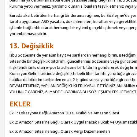
bulunma ya da bunları kabul etme yetkisine sahip değilsiniz. İşbu Sözleş
kuruma yetki vermeniz, yardımcı olmanız, bunları teşvik etmeniz veya yön
Burada aksi belirtilen herhangi bir duruma rağmen, bu Sözleşme’de yer a
tarafa uygulanan ABD yasaları, düzenlemeleri, kuralları veya gereklilikl
işlemle bağlantılı olarak herhangi bir eylemi gerçekleştirmek veya ge
yorumlanmayacaktır.
13. Değişiklik
İşbu Sözleşme’de yer alan kayıt ve şartlardan herhangi birini, istediğ
Sitesinde bir değişiklik bildirimi, güncellenmiş Sözleşme veya güncell
ilişkilendirilmiş olan e-posta adresine bir bildirim göndererek değiştir
Komisyon Geliri haricinde değişiklikte belirtilen tarihte yürürlüğe girec
halükarda bildirim tarihinden en az 2 iş günü sonra yürürlüğe gire
DEVAM ETMENİZ, YAPILAN DEĞİŞİKLİKLERİ KABUL ETTİĞİNİZ ANLAMINA 
YOLUNUZ ÇARENİZ, 6. MADDE UYARINCA BU SÖZLEŞMEYİ FESHETMEKTİ
EKLER
Ek 1: Lokasyona Bağlı Amazon Tüzel Kişiliği ve Amazon Sitesi
Ek 2: Amazon Sitesi’ne Bağlı Olarak Uygulanacak Hukuk ve Uyuşmazlık
Ek 3: Amazon Sitesi’ne Bağlı Olarak Vergi Düzenlemeleri