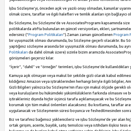
İşbu Sözleşme’yi, önceden açık ve yazılı onay olmadan, kanunlar uyarın
olmak üzere, taraflar ve ilgili halefleri ve temlik alanları için bağlayıc
Bu Sözleşme, bu Sözleşme’de ve AssociatesProgramı kapsamında size sunu
politikalarda atıfta bulunulan en güncel versiyonları, ekleri, şartnamele
edersiniz (“
Program Politikaları
”).Zaman zaman güncellenen
Program Po
bir uyuşmazlık olması durumunda, bu Sözleşme geçerli olacaktır. Bu Söz
yaptığınız sözleşme arasında bir uyuşmazlık olması durumunda, bu ayrı 
Politikaları
da dahil olmak üzere) sizinle bizim aramızda AssociatesProg
görüşmeleri geçersiz kılar.
“İçerir”, “dahil” ve “örneğin” terimleri, işbu Sözleşme’de kullanıldıkları
Kamuya açık olmayan veya makul bir şekilde gizli olarak kabul edilmesi g
kıldığımız Amazon veya iştiraklerinden herhangi biriyle ilgili bilgiler, A
Gizli Bilgileri yalnızca bu Sözleşme’nin ifası için makul ölçüde gerekli o
veya kuruluşların bu hükümdeki yükümlülüklerin farkında olmasını ve bunl
iştirakleriniz dışında hiçbir üçüncü tarafa açıklamayacak ve bu Sözleşme’
korumak için tüm makul önlemleri alacaksınız. Bu kısıtlama, taraflar aras
uygulanacak ve Sözleşmenin süresi boyunca ve feshedilmesinden sonraki
Biz ve tarafınız bağımsız yüklenicileriz ve işbu Sözleşme’de yer alan hiçbi
ortak girişim, acente, bayilik, satış temsilcisi veya istihdam ilişkisi te