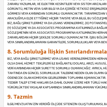
ZARARLI YAZILIMLAR, VE ELEKTRİK KESİNTİLERİ VEYA SİSTEM ARIZALARI
GÖRÜNTÜ, METİN VEYA SAİR BİLGİ YA DA İÇERİĞE YETKİSİZ ERİŞİMLERD
GÖRMESİ VEYA KAYBINDAN SORUMLU OLMAYACAKTIR. TARAFIMIZDAN VEY
ARACILIĞIYLA ELDE ETTİĞİNİZ HİÇBİR TAVSİYE VEYA BİLGİ, BU SÖZLE
BİZ, BAĞLI ŞİRKETLERİMİZ YA DA LİSANS VERENLERİMİZ, (X) POTANSİY
(Y) SÖZLEŞME YA DA ASSOCIATES PROGRAMI’NA KATILIMINIZLA BAĞLAN
SÖZLEŞME’NİN VEYA ASSOCIATES PROGRAMI’NA KATILIMINIZIN HERHA
ZARARLARDAN HİÇBİR ŞEKİLDE SORUMLU OLMAYACAKTIR. İŞBU BÖLÜM
VEYA SINIRLANDIRILAMAYAN GARANTİLERİ, SORUMLULUKLARI VEYA BEY
8. Sorumluluğa İlişkin Sınırlandırmala
BİZ, VEYA BAĞLI ŞİRKETLERİMİZ VEYA LİSANS VERENLERİMİZDEN HERHA
OLSA DAHİ, HİZMET TEKLİFLERİ İLE BAĞLANTILI DOLAYLI, ARIZİ, HUSUSİ
VERİ KAYBINDAN HİÇBİR SURETTE SORUMLU OLMAYACAĞIZ. AYRICA,
TAHTINDA EN GÜNCEL SORUMLULUK TALEBİNE NEDEN OLAN OLAYIN GER
ÖDENECEK OLAN KOMİSYON GELİRLERİNİN TOPLAMINI AŞMAYACAKTIR. İŞB
TEDBİR TALEP ETME HAKLARI DA DAHİL OLMAK ÜZERE HER TÜRLÜ HA
YÜRÜRLÜKTEKİ YASALAR KAPSAMINDA SINIRLANDIRILAMAYAN YÜKÜMLÜ
9. Tazmin
İLGİLİ MEVZUATIN İZİN VERDİĞİ ÖLÇÜDE SİTENİZİN OLUŞTURULMASI, B