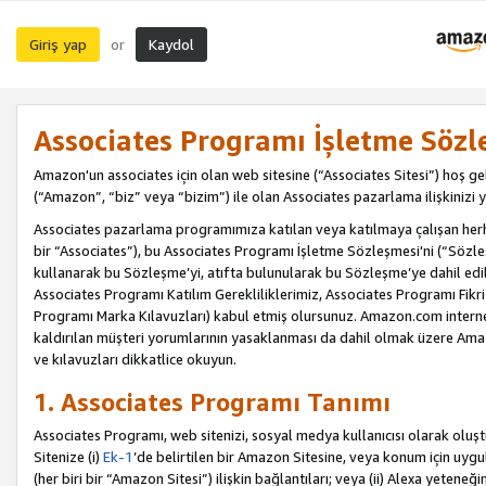
Giriş yap
Kaydol
or
Associates Programı İşletme Sözl
Amazon'un associates için olan web sitesine (“Associates Sitesi”) hoş ge
(“Amazon”, “biz” veya “bizim”) ile olan Associates pazarlama ilişkinizi y
Associates pazarlama programımıza katılan veya katılmaya çalışan herhan
bir “Associates”), bu Associates Programı İşletme Sözleşmesi'ni (“Sözl
kullanarak bu Sözleşme’yi, atıfta bulunularak bu Sözleşme’ye dahil edi
Associates Programı Katılım Gerekliliklerimiz, Associates Programı Fikri
Programı Marka Kılavuzları) kabul etmiş olursunuz. Amazon.com internet 
kaldırılan müşteri yorumlarının yasaklanması da dahil olmak üzere Amazo
ve kılavuzları dikkatlice okuyun.
1. Associates Programı Tanımı
Associates Programı, web sitenizi, sosyal medya kullanıcısı olarak oluştu
Sitenize (i)
Ek-1
’de belirtilen bir Amazon Sitesine, veya konum için uygula
(her biri bir “Amazon Sitesi”) ilişkin bağlantıları; veya (ii) Alexa yeteneğ