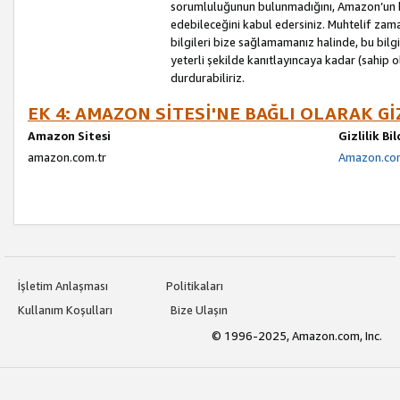
sorumluluğunun bulunmadığını, Amazon’un bu
edebileceğini kabul edersiniz. Muhtelif zama
bilgileri bize sağlamamanız halinde, bu bil
yeterli şekilde kanıtlayıncaya kadar (sahip
durdurabiliriz.
EK 4: AMAZON SİTESİ'NE BAĞLI OLARAK Gİ
Amazon Sitesi
Gizlilik Bi
amazon.com.tr
Amazon.com.
İşletim Anlaşması
Politikaları
Kullanım Koşulları
Bize Ulaşın
© 1996-2025, Amazon.com, Inc.