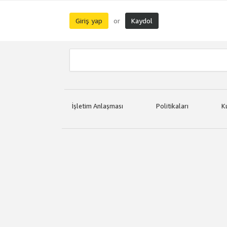
Giriş yap
Kaydol
or
İşletim Anlaşması
Politikaları
K