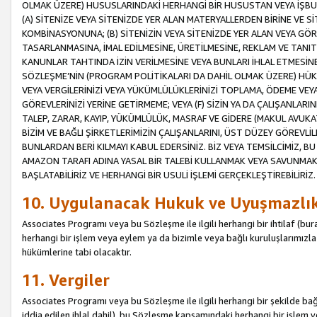
OLMAK ÜZERE) HUSUSLARINDAKİ HERHANGİ BİR HUSUSTAN VEYA İŞBU
(A) SİTENİZE VEYA SİTENİZDE YER ALAN MATERYALLERDEN BİRİNE VE S
KOMBİNASYONUNA; (B) SİTENİZİN VEYA SİTENİZDE YER ALAN VEYA GÖR
TASARLANMASINA, İMAL EDİLMESİNE, ÜRETİLMESİNE, REKLAM VE TANIT
KANUNLAR TAHTINDA İZİN VERİLMESİNE VEYA BUNLARI İHLAL ETMESİNE 
SÖZLEŞME’NİN (PROGRAM POLİTİKALARI DA DAHİL OLMAK ÜZERE) HÜKÜ
VEYA VERGİLERİNİZİ VEYA YÜKÜMLÜLÜKLERİNİZİ TOPLAMA, ÖDEME VEY
GÖREVLERİNİZİ YERİNE GETİRMEME; VEYA (F) SİZİN YA DA ÇALIŞANLARINI
TALEP, ZARAR, KAYIP, YÜKÜMLÜLÜK, MASRAF VE GİDERE (MAKUL AVUKATLI
BİZİM VE BAĞLI ŞİRKETLERİMİZİN ÇALIŞANLARINI, ÜST DÜZEY GÖREVLİL
BUNLARDAN BERİ KILMAYI KABUL EDERSİNİZ. BİZ VEYA TEMSİLCİMİZ, 
AMAZON TARAFI ADINA YASAL BİR TALEBİ KULLANMAK VEYA SAVUNMAK 
BAŞLATABİLİRİZ VE HERHANGİ BİR USULİ İŞLEMİ GERÇEKLEŞTİREBİLİRİZ.
10. Uygulanacak Hukuk ve Uyuşmazlı
Associates Programı veya bu Sözleşme ile ilgili herhangi bir ihtilaf (bura
herhangi bir işlem veya eylem ya da bizimle veya bağlı kuruluşlarımızla 
hükümlerine tabi olacaktır.
11. Vergiler
Associates Programı veya bu Sözleşme ile ilgili herhangi bir şekilde bağla
iddia edilen ihlal dahil), bu Sözleşme kapsamındaki herhangi bir işlem v