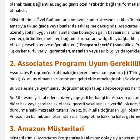
olanak tanır. Bağlantılar, sağladığımız özel “etiketli” bağlantı formatl
olmalıdır.
Müşterilerimiz Özel Bağlantılar’a Amazon.com.tr sitesinde satılan ürün
amacıyla tıkladığında veya bunlar ile etkileşime geçtiğinde, Associates Pro
üzere) yapılan uygun satın alımlardan komisyon geliri kazanırsınız. Ürün
veriler, görüntüler, metinler, bağlantı formatları, widgetlar, bağlantıla
Alexa işlevsellikleri ve diğer bilgileri (”
Program İçeriği
”) sunabiliriz. 
ilişkin her türlü veriyi, görüntüleri, metinleri veya sair bilgi ya da içeri
2. Associates Programı Uyum Gereklili
Associates Programı’na katılmak için geçerli mevzuat uyarınca
(i)
Türkiy
bir kişi/kuruluş olmanız ve komisyon geliri elde etmek için işbu Sözle
Bu Sözleşme’ye uyumunuzu doğrulamak için talep edebileceğimiz her tü
Bu Sözleşme’yi ihlal ederseniz veya geçerli herhangi bir Amazon pazarl
diğer hak veya çarelere ek olarak, geçerli yasaların izin verdiği ölçüd
durdurma hakkımızı saklı tutarız (ve siz, bu ihlalle doğrudan ilgili ols
Amazon'un bu miktarın ötesinde zarar talep etme hakkına halel getirmek
3. Amazon Müşterileri
Müşterilerimiz, Associates Programı’na katılımınız dolayısıyla sizin müşt