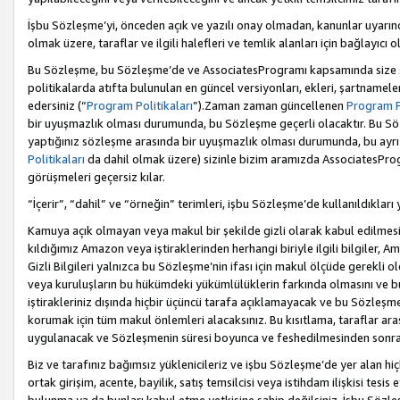
İşbu Sözleşme’yi, önceden açık ve yazılı onay olmadan, kanunlar uyarın
olmak üzere, taraflar ve ilgili halefleri ve temlik alanları için bağlayıc
Bu Sözleşme, bu Sözleşme’de ve AssociatesProgramı kapsamında size sunu
politikalarda atıfta bulunulan en güncel versiyonları, ekleri, şartnamele
edersiniz (“
Program Politikaları
”).Zaman zaman güncellenen
Program Po
bir uyuşmazlık olması durumunda, bu Sözleşme geçerli olacaktır. Bu Söz
yaptığınız sözleşme arasında bir uyuşmazlık olması durumunda, bu ayrı 
Politikaları
da dahil olmak üzere) sizinle bizim aramızda AssociatesProg
görüşmeleri geçersiz kılar.
“İçerir”, “dahil” ve “örneğin” terimleri, işbu Sözleşme’de kullanıldıkları
Kamuya açık olmayan veya makul bir şekilde gizli olarak kabul edilmesi g
kıldığımız Amazon veya iştiraklerinden herhangi biriyle ilgili bilgiler, A
Gizli Bilgileri yalnızca bu Sözleşme’nin ifası için makul ölçüde gerekli o
veya kuruluşların bu hükümdeki yükümlülüklerin farkında olmasını ve bunl
iştirakleriniz dışında hiçbir üçüncü tarafa açıklamayacak ve bu Sözleşme’
korumak için tüm makul önlemleri alacaksınız. Bu kısıtlama, taraflar aras
uygulanacak ve Sözleşmenin süresi boyunca ve feshedilmesinden sonraki
Biz ve tarafınız bağımsız yüklenicileriz ve işbu Sözleşme’de yer alan hiçbi
ortak girişim, acente, bayilik, satış temsilcisi veya istihdam ilişkisi te