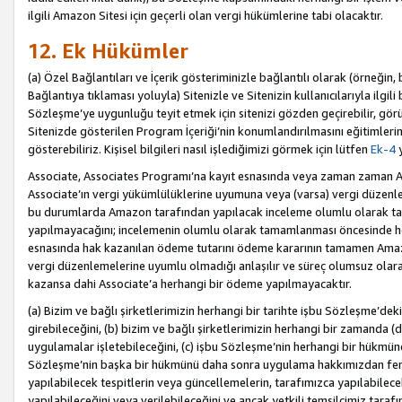
ilgili Amazon Sitesi için geçerli olan vergi hükümlerine tabi olacaktır.
12. Ek Hükümler
(a) Özel Bağlantıları ve İçerik gösteriminizle bağlantılı olarak (örneği
Bağlantıya tıklaması yoluyla) Sitenizle ve Sitenizin kullanıcılarıyla ilgili 
Sözleşme’ye uygunluğu teyit etmek için sitenizi gözden geçirebilir, görü
Sitenizde gösterilen Program İçeriği’nin konumlandırılmasını eğitimlerimi
gösterebiliriz. Kişisel bilgileri nasıl işlediğimizi görmek için lütfen
Ek-4
y
Associate, Associates Programı’na kayıt esnasında veya zaman zaman
Associate’ın vergi yükümlülüklerine uyumuna veya (varsa) vergi düzenlem
bu durumlarda Amazon tarafından yapılacak inceleme olumlu olarak t
yapılmayacağını; incelemenin olumlu olarak tamamlanması öncesinde he
esnasında hak kazanılan ödeme tutarını ödeme kararının tamamen Amazo
vergi düzenlemelerine uyumlu olmadığı anlaşılır ve süreç olumsuz olara
kazansa dahi Associate’a herhangi bir ödeme yapılmayacaktır.
(a) Bizim ve bağlı şirketlerimizin herhangi bir tarihte işbu Sözleşme’dek
girebileceğini, (b) bizim ve bağlı şirketlerimizin herhangi bir zamanda (
uygulamalar işletebileceğini, (c) işbu Sözleşme’nin herhangi bir hükmün
Sözleşme’nin başka bir hükmünü daha sonra uygulama hakkımızdan fera
yapılabilecek tespitlerin veya güncellemelerin, tarafımızca yapılabilece
yapılabileceğini veya verilebileceğini ve ancak yetkili temsilcimiz tarafı