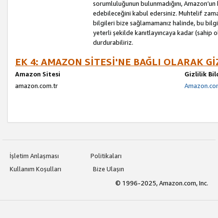
sorumluluğunun bulunmadığını, Amazon’un bu
edebileceğini kabul edersiniz. Muhtelif zama
bilgileri bize sağlamamanız halinde, bu bil
yeterli şekilde kanıtlayıncaya kadar (sahip
durdurabiliriz.
EK 4: AMAZON SİTESİ'NE BAĞLI OLARAK Gİ
Amazon Sitesi
Gizlilik Bi
amazon.com.tr
Amazon.com.
İşletim Anlaşması
Politikaları
Kullanım Koşulları
Bize Ulaşın
© 1996-2025, Amazon.com, Inc.