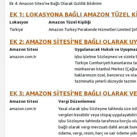
Ek 4: Amazon Sitesi’ne Bağlı Olarak Gizlilik Bildirimi
EK 1: LOKASYONA BAĞLI AMAZON TÜZEL Kİ
Lokasyon
Amazon Tüzel Kişiliği
Türkiye
Amazon Turkey Perakende Hizmetleri Limited Şir
EK 2: AMAZON SİTESİ'NE BAĞLI OLARAK 
Amazon Sitesi
Uygulanacak Hukuk ve Uyuşmazl
amazon.com.tr
İşbu İşletme Sözleşmesi ve sizinle b
Türkiye Cumhuriyeti kanunlarına ta
münhasıran İstanbul Merkez (Çağlaya
haklarımızın özel, benzersiz ve ol
tazminatla yeterli düzeyde tazmin
EK 3: AMAZON SİTESİ'NE BAĞLI OLARAK V
Amazon Sitesi
Vergi Düzenlemesi
amazon.com.tr
Yasal olarak işbu Sözleşme tahtında size ö
vergileri kesebilir veya stopaj uygulayabilir
işbu Sözleşme tahtında tarafınıza borçlu ol
bağlı olarak vergi mevzuatı dahil ancak bu
ödeme, vergi, resim, harç ve sair ödeme yü