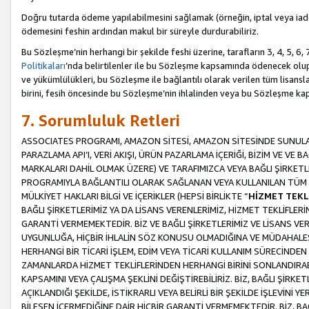
Doğru tutarda ödeme yapılabilmesini sağlamak (örneğin, iptal veya iad
ödemesini feshin ardından makul bir süreyle durdurabiliriz.
Bu Sözleşme’nin herhangi bir şekilde feshi üzerine, tarafların 3, 4, 5, 
Politikaları
’nda belirtilenler ile bu Sözleşme kapsamında ödenecek ol
ve yükümlülükleri, bu Sözleşme ile bağlantılı olarak verilen tüm lisansl
birini, fesih öncesinde bu Sözleşme’nin ihlalinden veya bu Sözleşme 
7. Sorumluluk Retleri
ASSOCIATES PROGRAMI, AMAZON SİTESİ, AMAZON SİTESİNDE SUNULAN
PARAZLAMA API’I, VERİ AKIŞI, ÜRÜN PAZARLAMA İÇERİĞİ, BİZİM VE VE 
MARKALARI DAHİL OLMAK ÜZERE) VE TARAFIMIZCA VEYA BAĞLI ŞİRKETL
PROGRAMIYLA BAĞLANTILI OLARAK SAĞLANAN VEYA KULLANILAN TÜM TE
MÜLKİYET HAKLARI BİLGİ VE İÇERİKLER (HEPSİ BİRLİKTE “
HİZMET TEKL
BAĞLI ŞİRKETLERİMİZ YA DA LİSANS VERENLERİMİZ, HİZMET TEKLİFLER
GARANTİ VERMEMEKTEDİR. BİZ VE BAĞLI ŞİRKETLERİMİZ VE LİSANS VEREN
UYGUNLUĞA, HİÇBİR İHLALİN SÖZ KONUSU OLMADIĞINA VE MÜDAHALESİ
HERHANGİ BİR TİCARİ İŞLEM, EDİM VEYA TİCARİ KULLANIM SÜRECİND
ZAMANLARDA HİZMET TEKLİFLERİNDEN HERHANGİ BİRİNİ SONLANDIRABİLİ
KAPSAMINI VEYA ÇALIŞMA ŞEKLİNİ DEĞİŞTİREBİLİRİZ. BİZ, BAĞLI ŞİRKE
AÇIKLANDIĞI ŞEKİLDE, İSTİKRARLI VEYA BELİRLİ BİR ŞEKİLDE İŞLEVİNİ
BİLEŞEN İÇERMEDİĞİNE DAİR HİÇBİR GARANTİ VERMEMEKTEDİR. BİZ, BAĞ