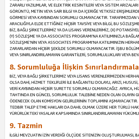
ZARARLI YAZILIMLAR, VE ELEKTRİK KESİNTİLERİ VEYA SİSTEM ARIZALARI
GÖRÜNTÜ, METİN VEYA SAİR BİLGİ YA DA İÇERİĞE YETKİSİZ ERİŞİMLERD
GÖRMESİ VEYA KAYBINDAN SORUMLU OLMAYACAKTIR. TARAFIMIZDAN VEY
ARACILIĞIYLA ELDE ETTİĞİNİZ HİÇBİR TAVSİYE VEYA BİLGİ, BU SÖZLE
BİZ, BAĞLI ŞİRKETLERİMİZ YA DA LİSANS VERENLERİMİZ, (X) POTANSİY
(Y) SÖZLEŞME YA DA ASSOCIATES PROGRAMI’NA KATILIMINIZLA BAĞLAN
SÖZLEŞME’NİN VEYA ASSOCIATES PROGRAMI’NA KATILIMINIZIN HERHA
ZARARLARDAN HİÇBİR ŞEKİLDE SORUMLU OLMAYACAKTIR. İŞBU BÖLÜM
VEYA SINIRLANDIRILAMAYAN GARANTİLERİ, SORUMLULUKLARI VEYA BEY
8. Sorumluluğa İlişkin Sınırlandırmala
BİZ, VEYA BAĞLI ŞİRKETLERİMİZ VEYA LİSANS VERENLERİMİZDEN HERHA
OLSA DAHİ, HİZMET TEKLİFLERİ İLE BAĞLANTILI DOLAYLI, ARIZİ, HUSUSİ
VERİ KAYBINDAN HİÇBİR SURETTE SORUMLU OLMAYACAĞIZ. AYRICA,
TAHTINDA EN GÜNCEL SORUMLULUK TALEBİNE NEDEN OLAN OLAYIN GER
ÖDENECEK OLAN KOMİSYON GELİRLERİNİN TOPLAMINI AŞMAYACAKTIR. İŞB
TEDBİR TALEP ETME HAKLARI DA DAHİL OLMAK ÜZERE HER TÜRLÜ HA
YÜRÜRLÜKTEKİ YASALAR KAPSAMINDA SINIRLANDIRILAMAYAN YÜKÜMLÜ
9. Tazmin
İLGİLİ MEVZUATIN İZİN VERDİĞİ ÖLÇÜDE SİTENİZİN OLUŞTURULMASI, B