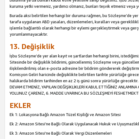
bulunma ya da bunları kabul etme yetkisine sahip değilsiniz. İşbu Sözleş
kuruma yetki vermeniz, yardımcı olmanız, bunları teşvik etmeniz veya yön
Burada aksi belirtilen herhangi bir duruma rağmen, bu Sözleşme’de yer a
tarafa uygulanan ABD yasaları, düzenlemeleri, kuralları veya gereklilikl
işlemle bağlantılı olarak herhangi bir eylemi gerçekleştirmek veya ge
yorumlanmayacaktır.
13. Değişiklik
İşbu Sözleşme’de yer alan kayıt ve şartlardan herhangi birini, istediğ
Sitesinde bir değişiklik bildirimi, güncellenmiş Sözleşme veya güncell
ilişkilendirilmiş olan e-posta adresine bir bildirim göndererek değiştir
Komisyon Geliri haricinde değişiklikte belirtilen tarihte yürürlüğe girec
halükarda bildirim tarihinden en az 2 iş günü sonra yürürlüğe gire
DEVAM ETMENİZ, YAPILAN DEĞİŞİKLİKLERİ KABUL ETTİĞİNİZ ANLAMINA 
YOLUNUZ ÇARENİZ, 6. MADDE UYARINCA BU SÖZLEŞMEYİ FESHETMEKTİ
EKLER
Ek 1: Lokasyona Bağlı Amazon Tüzel Kişiliği ve Amazon Sitesi
Ek 2: Amazon Sitesi’ne Bağlı Olarak Uygulanacak Hukuk ve Uyuşmazlık
Ek 3: Amazon Sitesi’ne Bağlı Olarak Vergi Düzenlemeleri