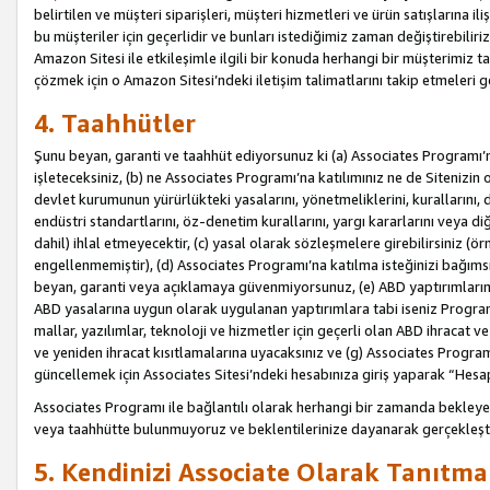
belirtilen ve müşteri siparişleri, müşteri hizmetleri ve ürün satışlarına il
bu müşteriler için geçerlidir ve bunları istediğimiz zaman değiştirebili
Amazon Sitesi ile etkileşimle ilgili bir konuda herhangi bir müşterimiz ta
çözmek için o Amazon Sitesi’ndeki iletişim talimatlarını takip etmeleri ge
4. Taahhütler
Şunu beyan, garanti ve taahhüt ediyorsunuz ki (a) Associates Programı’
işleteceksiniz, (b) ne Associates Programı’na katılımınız ne de Sitenizin 
devlet kurumunun yürürlükteki yasalarını, yönetmeliklerini, kurallarını, dü
endüstri standartlarını, öz-denetim kurallarını, yargı kararlarını veya diğ
dahil) ihlal etmeyecektir, (c) yasal olarak sözleşmelere girebilirsiniz (
engellenmemiştir), (d) Associates Programı’na katılma isteğinizi bağıms
beyan, garanti veya açıklamaya güvenmiyorsunuz, (e) ABD yaptırımlarına
ABD yasalarına uygun olarak uygulanan yaptırımlara tabi iseniz Progra
mallar, yazılımlar, teknoloji ve hizmetler için geçerli olan ABD ihracat 
ve yeniden ihracat kısıtlamalarına uyacaksınız ve (g) Associates Programı i
güncellemek için Associates Sitesi’ndeki hesabınıza giriş yaparak “Hesap 
Associates Programı ile bağlantılı olarak herhangi bir zamanda bekleye
veya taahhütte bulunmuyoruz ve beklentilerinize dayanarak gerçekleşt
5. Kendinizi Associate Olarak Tanıtma