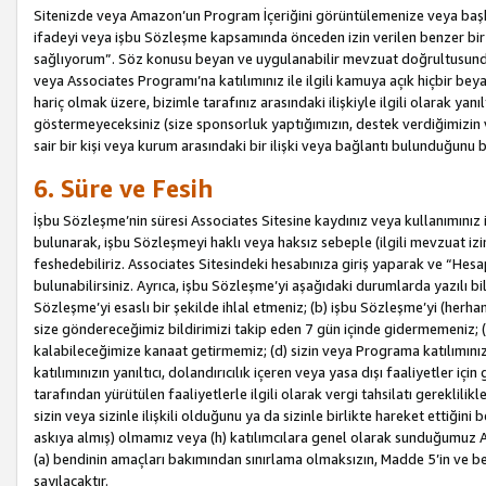
Sitenizde veya Amazon’un Program İçeriğini görüntülemenize veya başka b
ifadeyi veya işbu Sözleşme kapsamında önceden izin verilen benzer bir 
sağlıyorum”. Söz konusu beyan ve uygulanabilir mevzuat doğrultusunda 
veya Associates Programı’na katılımınız ile ilgili kamuya açık hiçbir be
hariç olmak üzere, bizimle tarafınız arasındaki ilişkiyle ilgili olarak ya
göstermeyeceksiniz (size sponsorluk yaptığımızın, destek verdiğimizin v
sair bir kişi veya kurum arasındaki bir ilişki veya bağlantı bulunduğunu
6. Süre ve Fesih
İşbu Sözleşme’nin süresi Associates Sitesine kaydınız veya kullanımınız i
bulunarak, işbu Sözleşmeyi haklı veya haksız sebeple (ilgili mevzuat 
feshedebiliriz. Associates Sitesindeki hesabınıza giriş yaparak ve “He
bulunabilirsiniz. Ayrıca, işbu Sözleşme’yi aşağıdaki durumlarda yazılı bi
Sözleşme’yi esaslı bir şekilde ihlal etmeniz; (b) işbu Sözleşme’yi (herhan
size göndereceğimiz bildirimizi takip eden 7 gün içinde gidermemeniz; 
kalabileceğimize kanaat getirmemiz; (d) sizin veya Programa katılımını
katılımınızın yanıltıcı, dolandırıcılık içeren veya yasa dışı faaliyetler i
tarafından yürütülen faaliyetlerle ilgili olarak vergi tahsilatı gerekli
sizin veya sizinle ilişkili olduğunu ya da sizinle birlikte hareket ettiği
askıya almış) olmamız veya (h) katılımcılara genel olarak sunduğumuz
(a) bendinin amaçları bakımından sınırlama olmaksızın, Madde 5’in ve be
sayılacaktır.