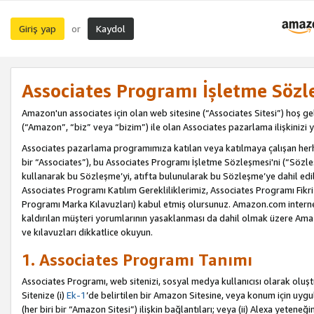
Giriş yap
Kaydol
or
Associates Programı İşletme Sözl
Amazon'un associates için olan web sitesine (“Associates Sitesi”) hoş ge
(“Amazon”, “biz” veya “bizim”) ile olan Associates pazarlama ilişkinizi y
Associates pazarlama programımıza katılan veya katılmaya çalışan herhan
bir “Associates”), bu Associates Programı İşletme Sözleşmesi'ni (“Sözl
kullanarak bu Sözleşme’yi, atıfta bulunularak bu Sözleşme’ye dahil edi
Associates Programı Katılım Gerekliliklerimiz, Associates Programı Fikri
Programı Marka Kılavuzları) kabul etmiş olursunuz. Amazon.com internet 
kaldırılan müşteri yorumlarının yasaklanması da dahil olmak üzere Amazo
ve kılavuzları dikkatlice okuyun.
1. Associates Programı Tanımı
Associates Programı, web sitenizi, sosyal medya kullanıcısı olarak oluştu
Sitenize (i)
Ek-1
’de belirtilen bir Amazon Sitesine, veya konum için uygula
(her biri bir “Amazon Sitesi”) ilişkin bağlantıları; veya (ii) Alexa yeteneğ