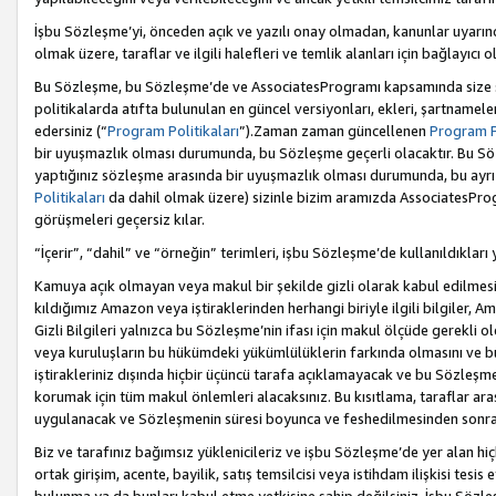
İşbu Sözleşme’yi, önceden açık ve yazılı onay olmadan, kanunlar uyarın
olmak üzere, taraflar ve ilgili halefleri ve temlik alanları için bağlayıc
Bu Sözleşme, bu Sözleşme’de ve AssociatesProgramı kapsamında size sunu
politikalarda atıfta bulunulan en güncel versiyonları, ekleri, şartnamele
edersiniz (“
Program Politikaları
”).Zaman zaman güncellenen
Program Po
bir uyuşmazlık olması durumunda, bu Sözleşme geçerli olacaktır. Bu Söz
yaptığınız sözleşme arasında bir uyuşmazlık olması durumunda, bu ayrı 
Politikaları
da dahil olmak üzere) sizinle bizim aramızda AssociatesProg
görüşmeleri geçersiz kılar.
“İçerir”, “dahil” ve “örneğin” terimleri, işbu Sözleşme’de kullanıldıkları
Kamuya açık olmayan veya makul bir şekilde gizli olarak kabul edilmesi g
kıldığımız Amazon veya iştiraklerinden herhangi biriyle ilgili bilgiler, A
Gizli Bilgileri yalnızca bu Sözleşme’nin ifası için makul ölçüde gerekli o
veya kuruluşların bu hükümdeki yükümlülüklerin farkında olmasını ve bunl
iştirakleriniz dışında hiçbir üçüncü tarafa açıklamayacak ve bu Sözleşme’
korumak için tüm makul önlemleri alacaksınız. Bu kısıtlama, taraflar aras
uygulanacak ve Sözleşmenin süresi boyunca ve feshedilmesinden sonraki
Biz ve tarafınız bağımsız yüklenicileriz ve işbu Sözleşme’de yer alan hiçbi
ortak girişim, acente, bayilik, satış temsilcisi veya istihdam ilişkisi te