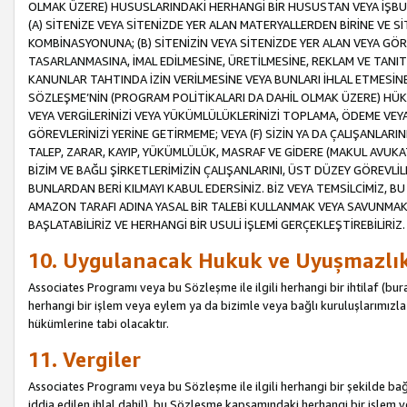
OLMAK ÜZERE) HUSUSLARINDAKİ HERHANGİ BİR HUSUSTAN VEYA İŞBU
(A) SİTENİZE VEYA SİTENİZDE YER ALAN MATERYALLERDEN BİRİNE VE S
KOMBİNASYONUNA; (B) SİTENİZİN VEYA SİTENİZDE YER ALAN VEYA GÖR
TASARLANMASINA, İMAL EDİLMESİNE, ÜRETİLMESİNE, REKLAM VE TANIT
KANUNLAR TAHTINDA İZİN VERİLMESİNE VEYA BUNLARI İHLAL ETMESİNE 
SÖZLEŞME’NİN (PROGRAM POLİTİKALARI DA DAHİL OLMAK ÜZERE) HÜKÜ
VEYA VERGİLERİNİZİ VEYA YÜKÜMLÜLÜKLERİNİZİ TOPLAMA, ÖDEME VEY
GÖREVLERİNİZİ YERİNE GETİRMEME; VEYA (F) SİZİN YA DA ÇALIŞANLARINI
TALEP, ZARAR, KAYIP, YÜKÜMLÜLÜK, MASRAF VE GİDERE (MAKUL AVUKATLI
BİZİM VE BAĞLI ŞİRKETLERİMİZİN ÇALIŞANLARINI, ÜST DÜZEY GÖREVLİL
BUNLARDAN BERİ KILMAYI KABUL EDERSİNİZ. BİZ VEYA TEMSİLCİMİZ, 
AMAZON TARAFI ADINA YASAL BİR TALEBİ KULLANMAK VEYA SAVUNMAK 
BAŞLATABİLİRİZ VE HERHANGİ BİR USULİ İŞLEMİ GERÇEKLEŞTİREBİLİRİZ.
10. Uygulanacak Hukuk ve Uyuşmazlı
Associates Programı veya bu Sözleşme ile ilgili herhangi bir ihtilaf (bura
herhangi bir işlem veya eylem ya da bizimle veya bağlı kuruluşlarımızla 
hükümlerine tabi olacaktır.
11. Vergiler
Associates Programı veya bu Sözleşme ile ilgili herhangi bir şekilde bağla
iddia edilen ihlal dahil), bu Sözleşme kapsamındaki herhangi bir işlem v