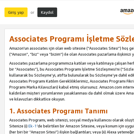
Giriş yap
Kaydol
or
Associates Programı İşletme Sözl
Amazon'un associates için olan web sitesine (“Associates Sitesi”) hoş ge
(“Amazon”, “biz” veya “bizim”) ile olan Associates pazarlama ilişkinizi y
Associates pazarlama programımıza katılan veya katılmaya çalışan herhan
bir “Associates”), bu Associates Programı İşletme Sözleşmesi'ni (“Sözl
kullanarak bu Sözleşme’yi, atıfta bulunularak bu Sözleşme’ye dahil edi
Associates Programı Katılım Gerekliliklerimiz, Associates Programı Fikri
Programı Marka Kılavuzları) kabul etmiş olursunuz. Amazon.com internet 
kaldırılan müşteri yorumlarının yasaklanması da dahil olmak üzere Amazo
ve kılavuzları dikkatlice okuyun.
1. Associates Programı Tanımı
Associates Programı, web sitenizi, sosyal medya kullanıcısı olarak oluştu
Sitenize (i)
Ek-1
’de belirtilen bir Amazon Sitesine, veya konum için uygula
(her biri bir “Amazon Sitesi”) ilişkin bağlantıları; veya (ii) Alexa yeteneğ