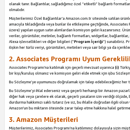
olanak tanır. Bağlantılar, sağladığımız özel “etiketli” bağlantı formatl
olmalıdır.
Müşterilerimiz Özel Bağlantılar’a Amazon.com.tr sitesinde satılan ürün
amacıyla tıkladığında veya bunlar ile etkileşime geçtiğinde, Associates Pro
üzere) yapılan uygun satın alımlardan komisyon geliri kazanırsınız. Ürün
veriler, görüntüler, metinler, bağlantı formatları, widgetlar, bağlantıla
Alexa işlevsellikleri ve diğer bilgileri (”
Program İçeriği
”) sunabiliriz. 
ilişkin her türlü veriyi, görüntüleri, metinleri veya sair bilgi ya da içeri
2. Associates Programı Uyum Gereklili
Associates Programı’na katılmak için geçerli mevzuat uyarınca
(i)
Türkiy
bir kişi/kuruluş olmanız ve komisyon geliri elde etmek için işbu Sözle
Bu Sözleşme’ye uyumunuzu doğrulamak için talep edebileceğimiz her tü
Bu Sözleşme’yi ihlal ederseniz veya geçerli herhangi bir Amazon pazarl
diğer hak veya çarelere ek olarak, geçerli yasaların izin verdiği ölçüd
durdurma hakkımızı saklı tutarız (ve siz, bu ihlalle doğrudan ilgili ols
Amazon'un bu miktarın ötesinde zarar talep etme hakkına halel getirmek
3. Amazon Müşterileri
Müşterilerimiz, Associates Programı’na katılımınız dolayısıyla sizin müşt