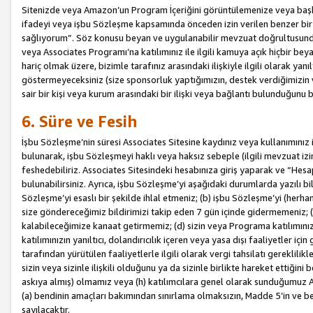
Sitenizde veya Amazon’un Program İçeriğini görüntülemenize veya başka b
ifadeyi veya işbu Sözleşme kapsamında önceden izin verilen benzer bir 
sağlıyorum”. Söz konusu beyan ve uygulanabilir mevzuat doğrultusunda 
veya Associates Programı’na katılımınız ile ilgili kamuya açık hiçbir be
hariç olmak üzere, bizimle tarafınız arasındaki ilişkiyle ilgili olarak ya
göstermeyeceksiniz (size sponsorluk yaptığımızın, destek verdiğimizin v
sair bir kişi veya kurum arasındaki bir ilişki veya bağlantı bulunduğunu
6. Süre ve Fesih
İşbu Sözleşme’nin süresi Associates Sitesine kaydınız veya kullanımınız i
bulunarak, işbu Sözleşmeyi haklı veya haksız sebeple (ilgili mevzuat 
feshedebiliriz. Associates Sitesindeki hesabınıza giriş yaparak ve “He
bulunabilirsiniz. Ayrıca, işbu Sözleşme’yi aşağıdaki durumlarda yazılı bi
Sözleşme’yi esaslı bir şekilde ihlal etmeniz; (b) işbu Sözleşme’yi (herhan
size göndereceğimiz bildirimizi takip eden 7 gün içinde gidermemeniz; 
kalabileceğimize kanaat getirmemiz; (d) sizin veya Programa katılımını
katılımınızın yanıltıcı, dolandırıcılık içeren veya yasa dışı faaliyetler i
tarafından yürütülen faaliyetlerle ilgili olarak vergi tahsilatı gerekli
sizin veya sizinle ilişkili olduğunu ya da sizinle birlikte hareket ettiği
askıya almış) olmamız veya (h) katılımcılara genel olarak sunduğumuz
(a) bendinin amaçları bakımından sınırlama olmaksızın, Madde 5’in ve be
sayılacaktır.