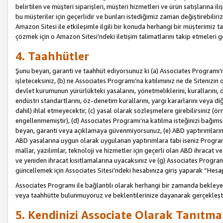
belirtilen ve müşteri siparişleri, müşteri hizmetleri ve ürün satışlarına il
bu müşteriler için geçerlidir ve bunları istediğimiz zaman değiştirebili
Amazon Sitesi ile etkileşimle ilgili bir konuda herhangi bir müşterimiz ta
çözmek için o Amazon Sitesi’ndeki iletişim talimatlarını takip etmeleri ge
4. Taahhütler
Şunu beyan, garanti ve taahhüt ediyorsunuz ki (a) Associates Programı’
işleteceksiniz, (b) ne Associates Programı’na katılımınız ne de Sitenizin 
devlet kurumunun yürürlükteki yasalarını, yönetmeliklerini, kurallarını, dü
endüstri standartlarını, öz-denetim kurallarını, yargı kararlarını veya diğ
dahil) ihlal etmeyecektir, (c) yasal olarak sözleşmelere girebilirsiniz (
engellenmemiştir), (d) Associates Programı’na katılma isteğinizi bağıms
beyan, garanti veya açıklamaya güvenmiyorsunuz, (e) ABD yaptırımlarına
ABD yasalarına uygun olarak uygulanan yaptırımlara tabi iseniz Progra
mallar, yazılımlar, teknoloji ve hizmetler için geçerli olan ABD ihracat 
ve yeniden ihracat kısıtlamalarına uyacaksınız ve (g) Associates Programı i
güncellemek için Associates Sitesi’ndeki hesabınıza giriş yaparak “Hesap 
Associates Programı ile bağlantılı olarak herhangi bir zamanda bekleye
veya taahhütte bulunmuyoruz ve beklentilerinize dayanarak gerçekleşt
5. Kendinizi Associate Olarak Tanıtma