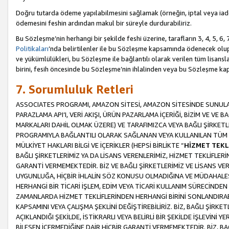
Doğru tutarda ödeme yapılabilmesini sağlamak (örneğin, iptal veya iad
ödemesini feshin ardından makul bir süreyle durdurabiliriz.
Bu Sözleşme’nin herhangi bir şekilde feshi üzerine, tarafların 3, 4, 5, 
Politikaları
’nda belirtilenler ile bu Sözleşme kapsamında ödenecek ol
ve yükümlülükleri, bu Sözleşme ile bağlantılı olarak verilen tüm lisansl
birini, fesih öncesinde bu Sözleşme’nin ihlalinden veya bu Sözleşme 
7. Sorumluluk Retleri
ASSOCIATES PROGRAMI, AMAZON SİTESİ, AMAZON SİTESİNDE SUNULAN
PARAZLAMA API’I, VERİ AKIŞI, ÜRÜN PAZARLAMA İÇERİĞİ, BİZİM VE VE 
MARKALARI DAHİL OLMAK ÜZERE) VE TARAFIMIZCA VEYA BAĞLI ŞİRKETL
PROGRAMIYLA BAĞLANTILI OLARAK SAĞLANAN VEYA KULLANILAN TÜM TE
MÜLKİYET HAKLARI BİLGİ VE İÇERİKLER (HEPSİ BİRLİKTE “
HİZMET TEKL
BAĞLI ŞİRKETLERİMİZ YA DA LİSANS VERENLERİMİZ, HİZMET TEKLİFLER
GARANTİ VERMEMEKTEDİR. BİZ VE BAĞLI ŞİRKETLERİMİZ VE LİSANS VEREN
UYGUNLUĞA, HİÇBİR İHLALİN SÖZ KONUSU OLMADIĞINA VE MÜDAHALESİ
HERHANGİ BİR TİCARİ İŞLEM, EDİM VEYA TİCARİ KULLANIM SÜRECİND
ZAMANLARDA HİZMET TEKLİFLERİNDEN HERHANGİ BİRİNİ SONLANDIRABİLİ
KAPSAMINI VEYA ÇALIŞMA ŞEKLİNİ DEĞİŞTİREBİLİRİZ. BİZ, BAĞLI ŞİRKE
AÇIKLANDIĞI ŞEKİLDE, İSTİKRARLI VEYA BELİRLİ BİR ŞEKİLDE İŞLEVİNİ
BİLEŞEN İÇERMEDİĞİNE DAİR HİÇBİR GARANTİ VERMEMEKTEDİR. BİZ, BAĞ