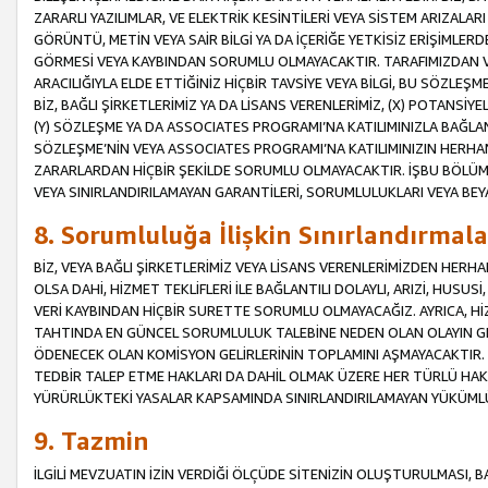
ZARARLI YAZILIMLAR, VE ELEKTRİK KESİNTİLERİ VEYA SİSTEM ARIZALARI
GÖRÜNTÜ, METİN VEYA SAİR BİLGİ YA DA İÇERİĞE YETKİSİZ ERİŞİMLERD
GÖRMESİ VEYA KAYBINDAN SORUMLU OLMAYACAKTIR. TARAFIMIZDAN VEY
ARACILIĞIYLA ELDE ETTİĞİNİZ HİÇBİR TAVSİYE VEYA BİLGİ, BU SÖZLE
BİZ, BAĞLI ŞİRKETLERİMİZ YA DA LİSANS VERENLERİMİZ, (X) POTANSİY
(Y) SÖZLEŞME YA DA ASSOCIATES PROGRAMI’NA KATILIMINIZLA BAĞLAN
SÖZLEŞME’NİN VEYA ASSOCIATES PROGRAMI’NA KATILIMINIZIN HERHA
ZARARLARDAN HİÇBİR ŞEKİLDE SORUMLU OLMAYACAKTIR. İŞBU BÖLÜM
VEYA SINIRLANDIRILAMAYAN GARANTİLERİ, SORUMLULUKLARI VEYA BEY
8. Sorumluluğa İlişkin Sınırlandırmala
BİZ, VEYA BAĞLI ŞİRKETLERİMİZ VEYA LİSANS VERENLERİMİZDEN HERHA
OLSA DAHİ, HİZMET TEKLİFLERİ İLE BAĞLANTILI DOLAYLI, ARIZİ, HUSUSİ
VERİ KAYBINDAN HİÇBİR SURETTE SORUMLU OLMAYACAĞIZ. AYRICA,
TAHTINDA EN GÜNCEL SORUMLULUK TALEBİNE NEDEN OLAN OLAYIN GER
ÖDENECEK OLAN KOMİSYON GELİRLERİNİN TOPLAMINI AŞMAYACAKTIR. İŞB
TEDBİR TALEP ETME HAKLARI DA DAHİL OLMAK ÜZERE HER TÜRLÜ HA
YÜRÜRLÜKTEKİ YASALAR KAPSAMINDA SINIRLANDIRILAMAYAN YÜKÜMLÜ
9. Tazmin
İLGİLİ MEVZUATIN İZİN VERDİĞİ ÖLÇÜDE SİTENİZİN OLUŞTURULMASI, B