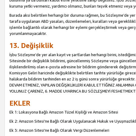
bulunma ya da bunları kabul etme yetkisine sahip değilsiniz. İşbu Sözleş
kuruma yetki vermeniz, yardımcı olmanız, bunları teşvik etmeniz veya yön
Burada aksi belirtilen herhangi bir duruma rağmen, bu Sözleşme’de yer a
tarafa uygulanan ABD yasaları, düzenlemeleri, kuralları veya gereklilikl
işlemle bağlantılı olarak herhangi bir eylemi gerçekleştirmek veya ge
yorumlanmayacaktır.
13. Değişiklik
İşbu Sözleşme’de yer alan kayıt ve şartlardan herhangi birini, istediğ
Sitesinde bir değişiklik bildirimi, güncellenmiş Sözleşme veya güncell
ilişkilendirilmiş olan e-posta adresine bir bildirim göndererek değiştir
Komisyon Geliri haricinde değişiklikte belirtilen tarihte yürürlüğe girec
halükarda bildirim tarihinden en az 2 iş günü sonra yürürlüğe gire
DEVAM ETMENİZ, YAPILAN DEĞİŞİKLİKLERİ KABUL ETTİĞİNİZ ANLAMINA 
YOLUNUZ ÇARENİZ, 6. MADDE UYARINCA BU SÖZLEŞMEYİ FESHETMEKTİ
EKLER
Ek 1: Lokasyona Bağlı Amazon Tüzel Kişiliği ve Amazon Sitesi
Ek 2: Amazon Sitesi’ne Bağlı Olarak Uygulanacak Hukuk ve Uyuşmazlık
Ek 3: Amazon Sitesi’ne Bağlı Olarak Vergi Düzenlemeleri