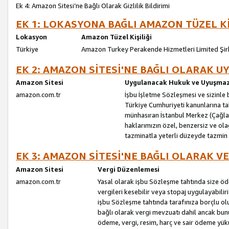
Ek 4: Amazon Sitesi’ne Bağlı Olarak Gizlilik Bildirimi
EK 1: LOKASYONA BAĞLI AMAZON TÜZEL Kİ
Lokasyon
Amazon Tüzel Kişiliği
Türkiye
Amazon Turkey Perakende Hizmetleri Limited Şir
EK 2: AMAZON SİTESİ'NE BAĞLI OLARAK 
Amazon Sitesi
Uygulanacak Hukuk ve Uyuşmazl
amazon.com.tr
İşbu İşletme Sözleşmesi ve sizinle b
Türkiye Cumhuriyeti kanunlarına ta
münhasıran İstanbul Merkez (Çağlaya
haklarımızın özel, benzersiz ve ol
tazminatla yeterli düzeyde tazmin
EK 3: AMAZON SİTESİ'NE BAĞLI OLARAK V
Amazon Sitesi
Vergi Düzenlemesi
amazon.com.tr
Yasal olarak işbu Sözleşme tahtında size ö
vergileri kesebilir veya stopaj uygulayabilir
işbu Sözleşme tahtında tarafınıza borçlu ol
bağlı olarak vergi mevzuatı dahil ancak bu
ödeme, vergi, resim, harç ve sair ödeme yü