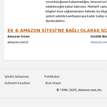
sorumluluğunun bulunmadığını, Amazon’un bu
edebileceğini kabul edersiniz. Muhtelif zama
bilgileri bize sağlamamanız halinde, bu bil
yeterli şekilde kanıtlayıncaya kadar (sahip
durdurabiliriz.
EK 4: AMAZON SİTESİ'NE BAĞLI OLARAK Gİ
Amazon Sitesi
Gizlilik Bi
amazon.com.tr
Amazon.com.
İşletim Anlaşması
Politikaları
Kullanım Koşulları
Bize Ulaşın
© 1996-2025, Amazon.com, Inc.