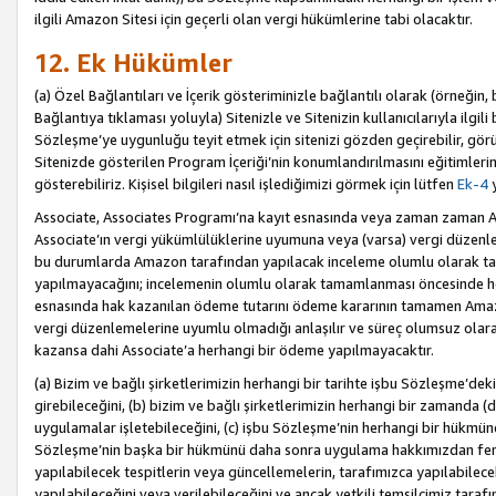
ilgili Amazon Sitesi için geçerli olan vergi hükümlerine tabi olacaktır.
12. Ek Hükümler
(a) Özel Bağlantıları ve İçerik gösteriminizle bağlantılı olarak (örneği
Bağlantıya tıklaması yoluyla) Sitenizle ve Sitenizin kullanıcılarıyla ilgili 
Sözleşme’ye uygunluğu teyit etmek için sitenizi gözden geçirebilir, görü
Sitenizde gösterilen Program İçeriği’nin konumlandırılmasını eğitimlerimi
gösterebiliriz. Kişisel bilgileri nasıl işlediğimizi görmek için lütfen
Ek-4
y
Associate, Associates Programı’na kayıt esnasında veya zaman zaman
Associate’ın vergi yükümlülüklerine uyumuna veya (varsa) vergi düzenlem
bu durumlarda Amazon tarafından yapılacak inceleme olumlu olarak t
yapılmayacağını; incelemenin olumlu olarak tamamlanması öncesinde he
esnasında hak kazanılan ödeme tutarını ödeme kararının tamamen Amazo
vergi düzenlemelerine uyumlu olmadığı anlaşılır ve süreç olumsuz olara
kazansa dahi Associate’a herhangi bir ödeme yapılmayacaktır.
(a) Bizim ve bağlı şirketlerimizin herhangi bir tarihte işbu Sözleşme’dek
girebileceğini, (b) bizim ve bağlı şirketlerimizin herhangi bir zamanda (
uygulamalar işletebileceğini, (c) işbu Sözleşme’nin herhangi bir hükmün
Sözleşme’nin başka bir hükmünü daha sonra uygulama hakkımızdan fera
yapılabilecek tespitlerin veya güncellemelerin, tarafımızca yapılabilece
yapılabileceğini veya verilebileceğini ve ancak yetkili temsilcimiz tarafı