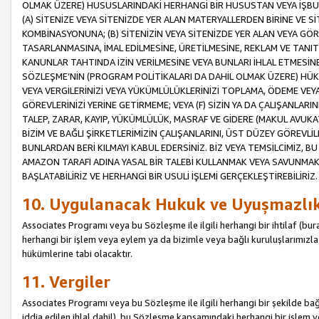
OLMAK ÜZERE) HUSUSLARINDAKİ HERHANGİ BİR HUSUSTAN VEYA İŞBU
(A) SİTENİZE VEYA SİTENİZDE YER ALAN MATERYALLERDEN BİRİNE VE S
KOMBİNASYONUNA; (B) SİTENİZİN VEYA SİTENİZDE YER ALAN VEYA GÖR
TASARLANMASINA, İMAL EDİLMESİNE, ÜRETİLMESİNE, REKLAM VE TANIT
KANUNLAR TAHTINDA İZİN VERİLMESİNE VEYA BUNLARI İHLAL ETMESİNE 
SÖZLEŞME’NİN (PROGRAM POLİTİKALARI DA DAHİL OLMAK ÜZERE) HÜKÜ
VEYA VERGİLERİNİZİ VEYA YÜKÜMLÜLÜKLERİNİZİ TOPLAMA, ÖDEME VEY
GÖREVLERİNİZİ YERİNE GETİRMEME; VEYA (F) SİZİN YA DA ÇALIŞANLARINI
TALEP, ZARAR, KAYIP, YÜKÜMLÜLÜK, MASRAF VE GİDERE (MAKUL AVUKATLI
BİZİM VE BAĞLI ŞİRKETLERİMİZİN ÇALIŞANLARINI, ÜST DÜZEY GÖREVLİL
BUNLARDAN BERİ KILMAYI KABUL EDERSİNİZ. BİZ VEYA TEMSİLCİMİZ, 
AMAZON TARAFI ADINA YASAL BİR TALEBİ KULLANMAK VEYA SAVUNMAK 
BAŞLATABİLİRİZ VE HERHANGİ BİR USULİ İŞLEMİ GERÇEKLEŞTİREBİLİRİZ.
10. Uygulanacak Hukuk ve Uyuşmazlı
Associates Programı veya bu Sözleşme ile ilgili herhangi bir ihtilaf (bura
herhangi bir işlem veya eylem ya da bizimle veya bağlı kuruluşlarımızla 
hükümlerine tabi olacaktır.
11. Vergiler
Associates Programı veya bu Sözleşme ile ilgili herhangi bir şekilde bağla
iddia edilen ihlal dahil), bu Sözleşme kapsamındaki herhangi bir işlem v