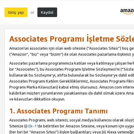
Giriş yap
Kaydol
or
Associates Programı İşletme Sözl
Amazon'un associates için olan web sitesine (“Associates Sitesi”) hoş ge
(“Amazon”, “biz” veya “bizim”) ile olan Associates pazarlama ilişkinizi y
Associates pazarlama programımıza katılan veya katılmaya çalışan herhan
bir “Associates”), bu Associates Programı İşletme Sözleşmesi'ni (“Sözl
kullanarak bu Sözleşme’yi, atıfta bulunularak bu Sözleşme’ye dahil edi
Associates Programı Katılım Gerekliliklerimiz, Associates Programı Fikri
Programı Marka Kılavuzları) kabul etmiş olursunuz. Amazon.com internet 
kaldırılan müşteri yorumlarının yasaklanması da dahil olmak üzere Amazo
ve kılavuzları dikkatlice okuyun.
1. Associates Programı Tanımı
Associates Programı, web sitenizi, sosyal medya kullanıcısı olarak oluştu
Sitenize (i)
Ek-1
’de belirtilen bir Amazon Sitesine, veya konum için uygula
(her biri bir “Amazon Sitesi”) ilişkin bağlantıları; veya (ii) Alexa yeteneğ