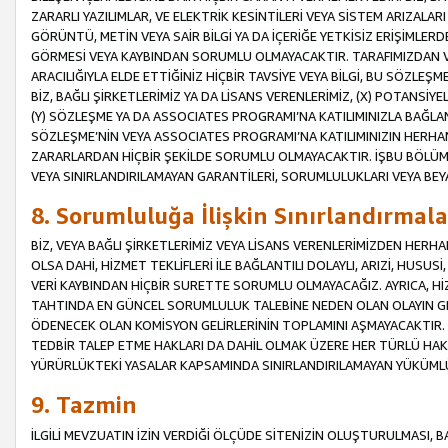
ZARARLI YAZILIMLAR, VE ELEKTRİK KESİNTİLERİ VEYA SİSTEM ARIZALARI
GÖRÜNTÜ, METİN VEYA SAİR BİLGİ YA DA İÇERİĞE YETKİSİZ ERİŞİMLERD
GÖRMESİ VEYA KAYBINDAN SORUMLU OLMAYACAKTIR. TARAFIMIZDAN VEY
ARACILIĞIYLA ELDE ETTİĞİNİZ HİÇBİR TAVSİYE VEYA BİLGİ, BU SÖZLE
BİZ, BAĞLI ŞİRKETLERİMİZ YA DA LİSANS VERENLERİMİZ, (X) POTANSİY
(Y) SÖZLEŞME YA DA ASSOCIATES PROGRAMI’NA KATILIMINIZLA BAĞLAN
SÖZLEŞME’NİN VEYA ASSOCIATES PROGRAMI’NA KATILIMINIZIN HERHA
ZARARLARDAN HİÇBİR ŞEKİLDE SORUMLU OLMAYACAKTIR. İŞBU BÖLÜM
VEYA SINIRLANDIRILAMAYAN GARANTİLERİ, SORUMLULUKLARI VEYA BEY
8. Sorumluluğa İlişkin Sınırlandırmala
BİZ, VEYA BAĞLI ŞİRKETLERİMİZ VEYA LİSANS VERENLERİMİZDEN HERHA
OLSA DAHİ, HİZMET TEKLİFLERİ İLE BAĞLANTILI DOLAYLI, ARIZİ, HUSUSİ
VERİ KAYBINDAN HİÇBİR SURETTE SORUMLU OLMAYACAĞIZ. AYRICA,
TAHTINDA EN GÜNCEL SORUMLULUK TALEBİNE NEDEN OLAN OLAYIN GER
ÖDENECEK OLAN KOMİSYON GELİRLERİNİN TOPLAMINI AŞMAYACAKTIR. İŞB
TEDBİR TALEP ETME HAKLARI DA DAHİL OLMAK ÜZERE HER TÜRLÜ HA
YÜRÜRLÜKTEKİ YASALAR KAPSAMINDA SINIRLANDIRILAMAYAN YÜKÜMLÜ
9. Tazmin
İLGİLİ MEVZUATIN İZİN VERDİĞİ ÖLÇÜDE SİTENİZİN OLUŞTURULMASI, B