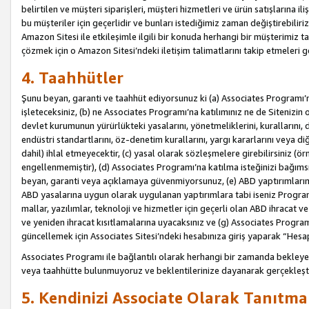
belirtilen ve müşteri siparişleri, müşteri hizmetleri ve ürün satışlarına il
bu müşteriler için geçerlidir ve bunları istediğimiz zaman değiştirebili
Amazon Sitesi ile etkileşimle ilgili bir konuda herhangi bir müşterimiz ta
çözmek için o Amazon Sitesi’ndeki iletişim talimatlarını takip etmeleri ge
4. Taahhütler
Şunu beyan, garanti ve taahhüt ediyorsunuz ki (a) Associates Programı’
işleteceksiniz, (b) ne Associates Programı’na katılımınız ne de Sitenizin 
devlet kurumunun yürürlükteki yasalarını, yönetmeliklerini, kurallarını, dü
endüstri standartlarını, öz-denetim kurallarını, yargı kararlarını veya diğ
dahil) ihlal etmeyecektir, (c) yasal olarak sözleşmelere girebilirsiniz (
engellenmemiştir), (d) Associates Programı’na katılma isteğinizi bağıms
beyan, garanti veya açıklamaya güvenmiyorsunuz, (e) ABD yaptırımlarına
ABD yasalarına uygun olarak uygulanan yaptırımlara tabi iseniz Progra
mallar, yazılımlar, teknoloji ve hizmetler için geçerli olan ABD ihracat 
ve yeniden ihracat kısıtlamalarına uyacaksınız ve (g) Associates Programı i
güncellemek için Associates Sitesi’ndeki hesabınıza giriş yaparak “Hesap 
Associates Programı ile bağlantılı olarak herhangi bir zamanda bekleye
veya taahhütte bulunmuyoruz ve beklentilerinize dayanarak gerçekleşt
5. Kendinizi Associate Olarak Tanıtma