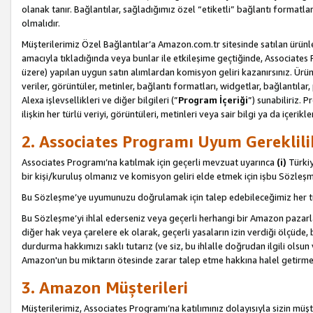
olanak tanır. Bağlantılar, sağladığımız özel “etiketli” bağlantı formatl
olmalıdır.
Müşterilerimiz Özel Bağlantılar’a Amazon.com.tr sitesinde satılan ürün
amacıyla tıkladığında veya bunlar ile etkileşime geçtiğinde, Associates Pro
üzere) yapılan uygun satın alımlardan komisyon geliri kazanırsınız. Ürün
veriler, görüntüler, metinler, bağlantı formatları, widgetlar, bağlantıla
Alexa işlevsellikleri ve diğer bilgileri (”
Program İçeriği
”) sunabiliriz. 
ilişkin her türlü veriyi, görüntüleri, metinleri veya sair bilgi ya da içeri
2. Associates Programı Uyum Gereklili
Associates Programı’na katılmak için geçerli mevzuat uyarınca
(i)
Türkiy
bir kişi/kuruluş olmanız ve komisyon geliri elde etmek için işbu Sözle
Bu Sözleşme’ye uyumunuzu doğrulamak için talep edebileceğimiz her tü
Bu Sözleşme’yi ihlal ederseniz veya geçerli herhangi bir Amazon pazarl
diğer hak veya çarelere ek olarak, geçerli yasaların izin verdiği ölçüd
durdurma hakkımızı saklı tutarız (ve siz, bu ihlalle doğrudan ilgili ols
Amazon'un bu miktarın ötesinde zarar talep etme hakkına halel getirmek
3. Amazon Müşterileri
Müşterilerimiz, Associates Programı’na katılımınız dolayısıyla sizin müşt