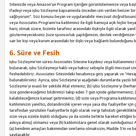
Sitenizde veya Amazon’un Program İçeriğini görüntülemenize veya başka b
ifadeyi veya işbu Sözleşme kapsamında önceden izin verilen benzer bir 
sağlıyorum”. Söz konusu beyan ve uygulanabilir mevzuat doğrultusunda 
veya Associates Programı’na katılımınız ile ilgili kamuya açık hiçbir be
hariç olmak üzere, bizimle tarafınız arasındaki ilişkiyle ilgili olarak ya
göstermeyeceksiniz (size sponsorluk yaptığımızın, destek verdiğimizin v
sair bir kişi veya kurum arasındaki bir ilişki veya bağlantı bulunduğunu
6. Süre ve Fesih
İşbu Sözleşme’nin süresi Associates Sitesine kaydınız veya kullanımınız i
bulunarak, işbu Sözleşmeyi haklı veya haksız sebeple (ilgili mevzuat 
feshedebiliriz. Associates Sitesindeki hesabınıza giriş yaparak ve “He
bulunabilirsiniz. Ayrıca, işbu Sözleşme’yi aşağıdaki durumlarda yazılı bi
Sözleşme’yi esaslı bir şekilde ihlal etmeniz; (b) işbu Sözleşme’yi (herhan
size göndereceğimiz bildirimizi takip eden 7 gün içinde gidermemeniz; 
kalabileceğimize kanaat getirmemiz; (d) sizin veya Programa katılımını
katılımınızın yanıltıcı, dolandırıcılık içeren veya yasa dışı faaliyetler i
tarafından yürütülen faaliyetlerle ilgili olarak vergi tahsilatı gerekli
sizin veya sizinle ilişkili olduğunu ya da sizinle birlikte hareket ettiği
askıya almış) olmamız veya (h) katılımcılara genel olarak sunduğumuz
(a) bendinin amaçları bakımından sınırlama olmaksızın, Madde 5’in ve be
sayılacaktır.