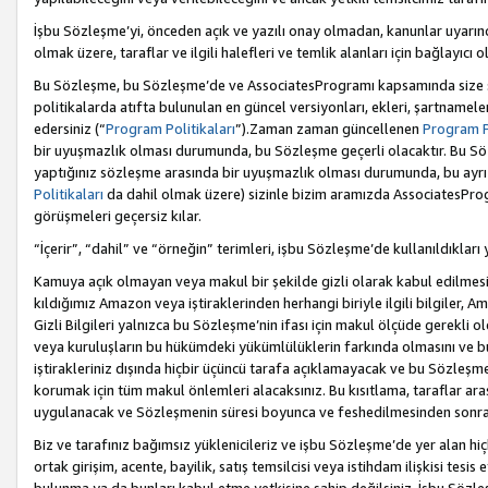
İşbu Sözleşme’yi, önceden açık ve yazılı onay olmadan, kanunlar uyarın
olmak üzere, taraflar ve ilgili halefleri ve temlik alanları için bağlayıc
Bu Sözleşme, bu Sözleşme’de ve AssociatesProgramı kapsamında size sunu
politikalarda atıfta bulunulan en güncel versiyonları, ekleri, şartnamele
edersiniz (“
Program Politikaları
”).Zaman zaman güncellenen
Program Po
bir uyuşmazlık olması durumunda, bu Sözleşme geçerli olacaktır. Bu Söz
yaptığınız sözleşme arasında bir uyuşmazlık olması durumunda, bu ayrı 
Politikaları
da dahil olmak üzere) sizinle bizim aramızda AssociatesProg
görüşmeleri geçersiz kılar.
“İçerir”, “dahil” ve “örneğin” terimleri, işbu Sözleşme’de kullanıldıkları
Kamuya açık olmayan veya makul bir şekilde gizli olarak kabul edilmesi g
kıldığımız Amazon veya iştiraklerinden herhangi biriyle ilgili bilgiler, A
Gizli Bilgileri yalnızca bu Sözleşme’nin ifası için makul ölçüde gerekli o
veya kuruluşların bu hükümdeki yükümlülüklerin farkında olmasını ve bunl
iştirakleriniz dışında hiçbir üçüncü tarafa açıklamayacak ve bu Sözleşme’
korumak için tüm makul önlemleri alacaksınız. Bu kısıtlama, taraflar aras
uygulanacak ve Sözleşmenin süresi boyunca ve feshedilmesinden sonraki
Biz ve tarafınız bağımsız yüklenicileriz ve işbu Sözleşme’de yer alan hiçbi
ortak girişim, acente, bayilik, satış temsilcisi veya istihdam ilişkisi te