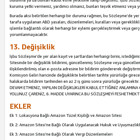
bulunma ya da bunları kabul etme yetkisine sahip değilsiniz. İşbu Sözleş
kuruma yetki vermeniz, yardımcı olmanız, bunları teşvik etmeniz veya yön
Burada aksi belirtilen herhangi bir duruma rağmen, bu Sözleşme’de yer a
tarafa uygulanan ABD yasaları, düzenlemeleri, kuralları veya gereklilikl
işlemle bağlantılı olarak herhangi bir eylemi gerçekleştirmek veya ge
yorumlanmayacaktır.
13. Değişiklik
İşbu Sözleşme’de yer alan kayıt ve şartlardan herhangi birini, istediğ
Sitesinde bir değişiklik bildirimi, güncellenmiş Sözleşme veya güncell
ilişkilendirilmiş olan e-posta adresine bir bildirim göndererek değiştir
Komisyon Geliri haricinde değişiklikte belirtilen tarihte yürürlüğe girec
halükarda bildirim tarihinden en az 2 iş günü sonra yürürlüğe gire
DEVAM ETMENİZ, YAPILAN DEĞİŞİKLİKLERİ KABUL ETTİĞİNİZ ANLAMINA 
YOLUNUZ ÇARENİZ, 6. MADDE UYARINCA BU SÖZLEŞMEYİ FESHETMEKTİ
EKLER
Ek 1: Lokasyona Bağlı Amazon Tüzel Kişiliği ve Amazon Sitesi
Ek 2: Amazon Sitesi’ne Bağlı Olarak Uygulanacak Hukuk ve Uyuşmazlık
Ek 3: Amazon Sitesi’ne Bağlı Olarak Vergi Düzenlemeleri