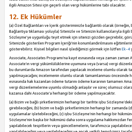
ilgili Amazon Sitesi için geçerli olan vergi hükümlerine tabi olacaktır.
12. Ek Hükümler
(a) Özel Bağlantıları ve İçerik gösteriminizle bağlantılı olarak (örneği
Bağlantıya tıklaması yoluyla) Sitenizle ve Sitenizin kullanıcılarıyla ilgili 
Sözleşme’ye uygunluğu teyit etmek için sitenizi gözden geçirebilir, görü
Sitenizde gösterilen Program İçeriği’nin konumlandırılmasını eğitimlerimi
gösterebiliriz. Kişisel bilgileri nasıl işlediğimizi görmek için lütfen
Ek-4
y
Associate, Associates Programı’na kayıt esnasında veya zaman zaman
Associate’ın vergi yükümlülüklerine uyumuna veya (varsa) vergi düzenlem
bu durumlarda Amazon tarafından yapılacak inceleme olumlu olarak t
yapılmayacağını; incelemenin olumlu olarak tamamlanması öncesinde he
esnasında hak kazanılan ödeme tutarını ödeme kararının tamamen Amazo
vergi düzenlemelerine uyumlu olmadığı anlaşılır ve süreç olumsuz olara
kazansa dahi Associate’a herhangi bir ödeme yapılmayacaktır.
(a) Bizim ve bağlı şirketlerimizin herhangi bir tarihte işbu Sözleşme’dek
girebileceğini, (b) bizim ve bağlı şirketlerimizin herhangi bir zamanda (
uygulamalar işletebileceğini, (c) işbu Sözleşme’nin herhangi bir hükmün
Sözleşme’nin başka bir hükmünü daha sonra uygulama hakkımızdan fera
yapılabilecek tespitlerin veya güncellemelerin, tarafımızca yapılabilece
yapılabileceğini veya verilebileceğini ve ancak yetkili temsilcimiz tarafı