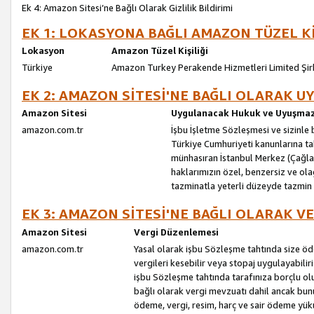
Ek 4: Amazon Sitesi’ne Bağlı Olarak Gizlilik Bildirimi
EK 1: LOKASYONA BAĞLI AMAZON TÜZEL Kİ
Lokasyon
Amazon Tüzel Kişiliği
Türkiye
Amazon Turkey Perakende Hizmetleri Limited Şir
EK 2: AMAZON SİTESİ'NE BAĞLI OLARAK 
Amazon Sitesi
Uygulanacak Hukuk ve Uyuşmazl
amazon.com.tr
İşbu İşletme Sözleşmesi ve sizinle b
Türkiye Cumhuriyeti kanunlarına ta
münhasıran İstanbul Merkez (Çağlaya
haklarımızın özel, benzersiz ve ol
tazminatla yeterli düzeyde tazmin
EK 3: AMAZON SİTESİ'NE BAĞLI OLARAK V
Amazon Sitesi
Vergi Düzenlemesi
amazon.com.tr
Yasal olarak işbu Sözleşme tahtında size ö
vergileri kesebilir veya stopaj uygulayabilir
işbu Sözleşme tahtında tarafınıza borçlu ol
bağlı olarak vergi mevzuatı dahil ancak bu
ödeme, vergi, resim, harç ve sair ödeme yü