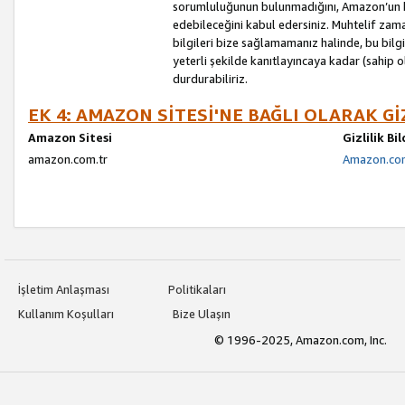
sorumluluğunun bulunmadığını, Amazon’un bu
edebileceğini kabul edersiniz. Muhtelif zama
bilgileri bize sağlamamanız halinde, bu bil
yeterli şekilde kanıtlayıncaya kadar (sahip
durdurabiliriz.
EK 4: AMAZON SİTESİ'NE BAĞLI OLARAK Gİ
Amazon Sitesi
Gizlilik Bi
amazon.com.tr
Amazon.com.
İşletim Anlaşması
Politikaları
Kullanım Koşulları
Bize Ulaşın
© 1996-2025, Amazon.com, Inc.