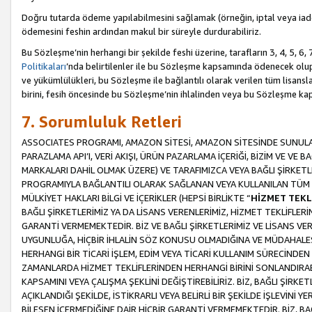
Doğru tutarda ödeme yapılabilmesini sağlamak (örneğin, iptal veya iad
ödemesini feshin ardından makul bir süreyle durdurabiliriz.
Bu Sözleşme’nin herhangi bir şekilde feshi üzerine, tarafların 3, 4, 5, 
Politikaları
’nda belirtilenler ile bu Sözleşme kapsamında ödenecek ol
ve yükümlülükleri, bu Sözleşme ile bağlantılı olarak verilen tüm lisansl
birini, fesih öncesinde bu Sözleşme’nin ihlalinden veya bu Sözleşme 
7. Sorumluluk Retleri
ASSOCIATES PROGRAMI, AMAZON SİTESİ, AMAZON SİTESİNDE SUNULAN
PARAZLAMA API’I, VERİ AKIŞI, ÜRÜN PAZARLAMA İÇERİĞİ, BİZİM VE VE 
MARKALARI DAHİL OLMAK ÜZERE) VE TARAFIMIZCA VEYA BAĞLI ŞİRKETL
PROGRAMIYLA BAĞLANTILI OLARAK SAĞLANAN VEYA KULLANILAN TÜM TE
MÜLKİYET HAKLARI BİLGİ VE İÇERİKLER (HEPSİ BİRLİKTE “
HİZMET TEKL
BAĞLI ŞİRKETLERİMİZ YA DA LİSANS VERENLERİMİZ, HİZMET TEKLİFLER
GARANTİ VERMEMEKTEDİR. BİZ VE BAĞLI ŞİRKETLERİMİZ VE LİSANS VEREN
UYGUNLUĞA, HİÇBİR İHLALİN SÖZ KONUSU OLMADIĞINA VE MÜDAHALESİ
HERHANGİ BİR TİCARİ İŞLEM, EDİM VEYA TİCARİ KULLANIM SÜRECİND
ZAMANLARDA HİZMET TEKLİFLERİNDEN HERHANGİ BİRİNİ SONLANDIRABİLİ
KAPSAMINI VEYA ÇALIŞMA ŞEKLİNİ DEĞİŞTİREBİLİRİZ. BİZ, BAĞLI ŞİRKE
AÇIKLANDIĞI ŞEKİLDE, İSTİKRARLI VEYA BELİRLİ BİR ŞEKİLDE İŞLEVİNİ
BİLEŞEN İÇERMEDİĞİNE DAİR HİÇBİR GARANTİ VERMEMEKTEDİR. BİZ, BAĞ