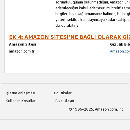
sorumluluğunun bulunmadığını, Amazon’un bu
edebileceğini kabul edersiniz. Muhtelif zama
bilgileri bize sağlamamanız halinde, bu bil
yeterli şekilde kanıtlayıncaya kadar (sahip
durdurabiliriz.
EK 4: AMAZON SİTESİ'NE BAĞLI OLARAK Gİ
Amazon Sitesi
Gizlilik Bi
amazon.com.tr
Amazon.com.
İşletim Anlaşması
Politikaları
Kullanım Koşulları
Bize Ulaşın
© 1996-2025, Amazon.com, Inc.