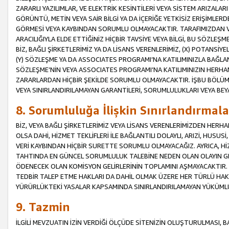
ZARARLI YAZILIMLAR, VE ELEKTRİK KESİNTİLERİ VEYA SİSTEM ARIZALARI
GÖRÜNTÜ, METİN VEYA SAİR BİLGİ YA DA İÇERİĞE YETKİSİZ ERİŞİMLERD
GÖRMESİ VEYA KAYBINDAN SORUMLU OLMAYACAKTIR. TARAFIMIZDAN VEY
ARACILIĞIYLA ELDE ETTİĞİNİZ HİÇBİR TAVSİYE VEYA BİLGİ, BU SÖZLE
BİZ, BAĞLI ŞİRKETLERİMİZ YA DA LİSANS VERENLERİMİZ, (X) POTANSİY
(Y) SÖZLEŞME YA DA ASSOCIATES PROGRAMI’NA KATILIMINIZLA BAĞLAN
SÖZLEŞME’NİN VEYA ASSOCIATES PROGRAMI’NA KATILIMINIZIN HERHA
ZARARLARDAN HİÇBİR ŞEKİLDE SORUMLU OLMAYACAKTIR. İŞBU BÖLÜM
VEYA SINIRLANDIRILAMAYAN GARANTİLERİ, SORUMLULUKLARI VEYA BEY
8. Sorumluluğa İlişkin Sınırlandırmala
BİZ, VEYA BAĞLI ŞİRKETLERİMİZ VEYA LİSANS VERENLERİMİZDEN HERHA
OLSA DAHİ, HİZMET TEKLİFLERİ İLE BAĞLANTILI DOLAYLI, ARIZİ, HUSUSİ
VERİ KAYBINDAN HİÇBİR SURETTE SORUMLU OLMAYACAĞIZ. AYRICA,
TAHTINDA EN GÜNCEL SORUMLULUK TALEBİNE NEDEN OLAN OLAYIN GER
ÖDENECEK OLAN KOMİSYON GELİRLERİNİN TOPLAMINI AŞMAYACAKTIR. İŞB
TEDBİR TALEP ETME HAKLARI DA DAHİL OLMAK ÜZERE HER TÜRLÜ HA
YÜRÜRLÜKTEKİ YASALAR KAPSAMINDA SINIRLANDIRILAMAYAN YÜKÜMLÜ
9. Tazmin
İLGİLİ MEVZUATIN İZİN VERDİĞİ ÖLÇÜDE SİTENİZİN OLUŞTURULMASI, B