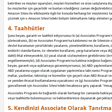
belirtilen ve müşteri siparişleri, müşteri hizmetleri ve ürün satışlarına il
bu müşteriler için geçerlidir ve bunları istediğimiz zaman değiştirebili
Amazon Sitesi ile etkileşimle ilgili bir konuda herhangi bir müşterimiz ta
çözmek için o Amazon Sitesi’ndeki iletişim talimatlarını takip etmeleri ge
4. Taahhütler
Şunu beyan, garanti ve taahhüt ediyorsunuz ki (a) Associates Programı’
işleteceksiniz, (b) ne Associates Programı’na katılımınız ne de Sitenizin 
devlet kurumunun yürürlükteki yasalarını, yönetmeliklerini, kurallarını, dü
endüstri standartlarını, öz-denetim kurallarını, yargı kararlarını veya diğ
dahil) ihlal etmeyecektir, (c) yasal olarak sözleşmelere girebilirsiniz (
engellenmemiştir), (d) Associates Programı’na katılma isteğinizi bağıms
beyan, garanti veya açıklamaya güvenmiyorsunuz, (e) ABD yaptırımlarına
ABD yasalarına uygun olarak uygulanan yaptırımlara tabi iseniz Progra
mallar, yazılımlar, teknoloji ve hizmetler için geçerli olan ABD ihracat 
ve yeniden ihracat kısıtlamalarına uyacaksınız ve (g) Associates Programı i
güncellemek için Associates Sitesi’ndeki hesabınıza giriş yaparak “Hesap 
Associates Programı ile bağlantılı olarak herhangi bir zamanda bekleye
veya taahhütte bulunmuyoruz ve beklentilerinize dayanarak gerçekleşt
5. Kendinizi Associate Olarak Tanıtma