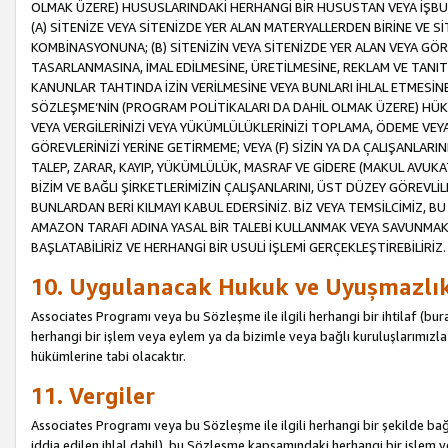
OLMAK ÜZERE) HUSUSLARINDAKİ HERHANGİ BİR HUSUSTAN VEYA İŞBU
(A) SİTENİZE VEYA SİTENİZDE YER ALAN MATERYALLERDEN BİRİNE VE S
KOMBİNASYONUNA; (B) SİTENİZİN VEYA SİTENİZDE YER ALAN VEYA GÖR
TASARLANMASINA, İMAL EDİLMESİNE, ÜRETİLMESİNE, REKLAM VE TANIT
KANUNLAR TAHTINDA İZİN VERİLMESİNE VEYA BUNLARI İHLAL ETMESİNE 
SÖZLEŞME’NİN (PROGRAM POLİTİKALARI DA DAHİL OLMAK ÜZERE) HÜKÜ
VEYA VERGİLERİNİZİ VEYA YÜKÜMLÜLÜKLERİNİZİ TOPLAMA, ÖDEME VEY
GÖREVLERİNİZİ YERİNE GETİRMEME; VEYA (F) SİZİN YA DA ÇALIŞANLARINI
TALEP, ZARAR, KAYIP, YÜKÜMLÜLÜK, MASRAF VE GİDERE (MAKUL AVUKATLI
BİZİM VE BAĞLI ŞİRKETLERİMİZİN ÇALIŞANLARINI, ÜST DÜZEY GÖREVLİL
BUNLARDAN BERİ KILMAYI KABUL EDERSİNİZ. BİZ VEYA TEMSİLCİMİZ, 
AMAZON TARAFI ADINA YASAL BİR TALEBİ KULLANMAK VEYA SAVUNMAK 
BAŞLATABİLİRİZ VE HERHANGİ BİR USULİ İŞLEMİ GERÇEKLEŞTİREBİLİRİZ.
10. Uygulanacak Hukuk ve Uyuşmazlı
Associates Programı veya bu Sözleşme ile ilgili herhangi bir ihtilaf (bura
herhangi bir işlem veya eylem ya da bizimle veya bağlı kuruluşlarımızla 
hükümlerine tabi olacaktır.
11. Vergiler
Associates Programı veya bu Sözleşme ile ilgili herhangi bir şekilde bağla
iddia edilen ihlal dahil), bu Sözleşme kapsamındaki herhangi bir işlem v