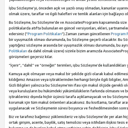
İşbu Sözleşme’yi, önceden açık ve yazılı onay olmadan, kanunlar uyarın
olmak üzere, taraflar ve ilgili halefleri ve temlik alanları için bağlayıc
Bu Sözleşme, bu Sözleşme’de ve AssociatesProgramı kapsamında size sunu
politikalarda atıfta bulunulan en güncel versiyonları, ekleri, şartnamele
edersiniz (“
Program Politikaları
”).Zaman zaman güncellenen
Program Po
bir uyuşmazlık olması durumunda, bu Sözleşme geçerli olacaktır. Bu Söz
yaptığınız sözleşme arasında bir uyuşmazlık olması durumunda, bu ayrı 
Politikaları
da dahil olmak üzere) sizinle bizim aramızda AssociatesProg
görüşmeleri geçersiz kılar.
“İçerir”, “dahil” ve “örneğin” terimleri, işbu Sözleşme’de kullanıldıkları
Kamuya açık olmayan veya makul bir şekilde gizli olarak kabul edilmesi g
kıldığımız Amazon veya iştiraklerinden herhangi biriyle ilgili bilgiler, A
Gizli Bilgileri yalnızca bu Sözleşme’nin ifası için makul ölçüde gerekli o
veya kuruluşların bu hükümdeki yükümlülüklerin farkında olmasını ve bunl
iştirakleriniz dışında hiçbir üçüncü tarafa açıklamayacak ve bu Sözleşme’
korumak için tüm makul önlemleri alacaksınız. Bu kısıtlama, taraflar aras
uygulanacak ve Sözleşmenin süresi boyunca ve feshedilmesinden sonraki
Biz ve tarafınız bağımsız yüklenicileriz ve işbu Sözleşme’de yer alan hiçbi
ortak girişim, acente, bayilik, satış temsilcisi veya istihdam ilişkisi te