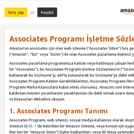
Giriş yap
Kaydol
or
Associates Programı İşletme Sözl
Amazon'un associates için olan web sitesine (“Associates Sitesi”) hoş ge
(“Amazon”, “biz” veya “bizim”) ile olan Associates pazarlama ilişkinizi y
Associates pazarlama programımıza katılan veya katılmaya çalışan herhan
bir “Associates”), bu Associates Programı İşletme Sözleşmesi'ni (“Sözl
kullanarak bu Sözleşme’yi, atıfta bulunularak bu Sözleşme’ye dahil edi
Associates Programı Katılım Gerekliliklerimiz, Associates Programı Fikri
Programı Marka Kılavuzları) kabul etmiş olursunuz. Amazon.com internet 
kaldırılan müşteri yorumlarının yasaklanması da dahil olmak üzere Amazo
ve kılavuzları dikkatlice okuyun.
1. Associates Programı Tanımı
Associates Programı, web sitenizi, sosyal medya kullanıcısı olarak oluştu
Sitenize (i)
Ek-1
’de belirtilen bir Amazon Sitesine, veya konum için uygula
(her biri bir “Amazon Sitesi”) ilişkin bağlantıları; veya (ii) Alexa yeteneğ