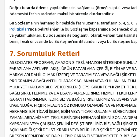
Doğru tutarda ödeme yapılabilmesini sağlamak (örneğin, iptal veya iad
ödemesini feshin ardından makul bir süreyle durdurabiliriz.
Bu Sözleşme’nin herhangi bir şekilde feshi üzerine, tarafların 3, 4, 5, 
Politikaları
’nda belirtilenler ile bu Sözleşme kapsamında ödenecek ol
ve yükümlülükleri, bu Sözleşme ile bağlantılı olarak verilen tüm lisansl
birini, fesih öncesinde bu Sözleşme’nin ihlalinden veya bu Sözleşme 
7. Sorumluluk Retleri
ASSOCIATES PROGRAMI, AMAZON SİTESİ, AMAZON SİTESİNDE SUNULAN
PARAZLAMA API’I, VERİ AKIŞI, ÜRÜN PAZARLAMA İÇERİĞİ, BİZİM VE VE 
MARKALARI DAHİL OLMAK ÜZERE) VE TARAFIMIZCA VEYA BAĞLI ŞİRKETL
PROGRAMIYLA BAĞLANTILI OLARAK SAĞLANAN VEYA KULLANILAN TÜM TE
MÜLKİYET HAKLARI BİLGİ VE İÇERİKLER (HEPSİ BİRLİKTE “
HİZMET TEKL
BAĞLI ŞİRKETLERİMİZ YA DA LİSANS VERENLERİMİZ, HİZMET TEKLİFLER
GARANTİ VERMEMEKTEDİR. BİZ VE BAĞLI ŞİRKETLERİMİZ VE LİSANS VEREN
UYGUNLUĞA, HİÇBİR İHLALİN SÖZ KONUSU OLMADIĞINA VE MÜDAHALESİ
HERHANGİ BİR TİCARİ İŞLEM, EDİM VEYA TİCARİ KULLANIM SÜRECİND
ZAMANLARDA HİZMET TEKLİFLERİNDEN HERHANGİ BİRİNİ SONLANDIRABİLİ
KAPSAMINI VEYA ÇALIŞMA ŞEKLİNİ DEĞİŞTİREBİLİRİZ. BİZ, BAĞLI ŞİRKE
AÇIKLANDIĞI ŞEKİLDE, İSTİKRARLI VEYA BELİRLİ BİR ŞEKİLDE İŞLEVİNİ
BİLEŞEN İÇERMEDİĞİNE DAİR HİÇBİR GARANTİ VERMEMEKTEDİR. BİZ, BAĞ