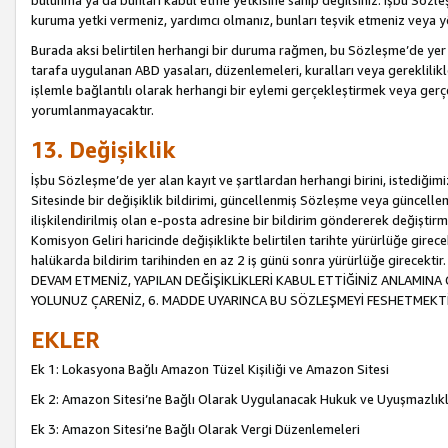
bulunma ya da bunları kabul etme yetkisine sahip değilsiniz. İşbu Sözleş
kuruma yetki vermeniz, yardımcı olmanız, bunları teşvik etmeniz veya yön
Burada aksi belirtilen herhangi bir duruma rağmen, bu Sözleşme’de yer a
tarafa uygulanan ABD yasaları, düzenlemeleri, kuralları veya gereklilikl
işlemle bağlantılı olarak herhangi bir eylemi gerçekleştirmek veya ge
yorumlanmayacaktır.
13. Değişiklik
İşbu Sözleşme’de yer alan kayıt ve şartlardan herhangi birini, istediğ
Sitesinde bir değişiklik bildirimi, güncellenmiş Sözleşme veya güncell
ilişkilendirilmiş olan e-posta adresine bir bildirim göndererek değiştir
Komisyon Geliri haricinde değişiklikte belirtilen tarihte yürürlüğe girec
halükarda bildirim tarihinden en az 2 iş günü sonra yürürlüğe gire
DEVAM ETMENİZ, YAPILAN DEĞİŞİKLİKLERİ KABUL ETTİĞİNİZ ANLAMINA 
YOLUNUZ ÇARENİZ, 6. MADDE UYARINCA BU SÖZLEŞMEYİ FESHETMEKTİ
EKLER
Ek 1: Lokasyona Bağlı Amazon Tüzel Kişiliği ve Amazon Sitesi
Ek 2: Amazon Sitesi’ne Bağlı Olarak Uygulanacak Hukuk ve Uyuşmazlık
Ek 3: Amazon Sitesi’ne Bağlı Olarak Vergi Düzenlemeleri