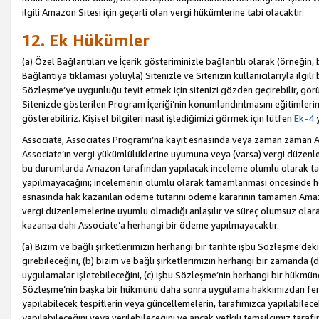
ilgili Amazon Sitesi için geçerli olan vergi hükümlerine tabi olacaktır.
12. Ek Hükümler
(a) Özel Bağlantıları ve İçerik gösteriminizle bağlantılı olarak (örneği
Bağlantıya tıklaması yoluyla) Sitenizle ve Sitenizin kullanıcılarıyla ilgili 
Sözleşme’ye uygunluğu teyit etmek için sitenizi gözden geçirebilir, görü
Sitenizde gösterilen Program İçeriği’nin konumlandırılmasını eğitimlerimi
gösterebiliriz. Kişisel bilgileri nasıl işlediğimizi görmek için lütfen
Ek-4
y
Associate, Associates Programı’na kayıt esnasında veya zaman zaman
Associate’ın vergi yükümlülüklerine uyumuna veya (varsa) vergi düzenlem
bu durumlarda Amazon tarafından yapılacak inceleme olumlu olarak t
yapılmayacağını; incelemenin olumlu olarak tamamlanması öncesinde he
esnasında hak kazanılan ödeme tutarını ödeme kararının tamamen Amazo
vergi düzenlemelerine uyumlu olmadığı anlaşılır ve süreç olumsuz olara
kazansa dahi Associate’a herhangi bir ödeme yapılmayacaktır.
(a) Bizim ve bağlı şirketlerimizin herhangi bir tarihte işbu Sözleşme’dek
girebileceğini, (b) bizim ve bağlı şirketlerimizin herhangi bir zamanda (
uygulamalar işletebileceğini, (c) işbu Sözleşme’nin herhangi bir hükmün
Sözleşme’nin başka bir hükmünü daha sonra uygulama hakkımızdan fera
yapılabilecek tespitlerin veya güncellemelerin, tarafımızca yapılabilece
yapılabileceğini veya verilebileceğini ve ancak yetkili temsilcimiz tarafı