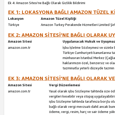
Ek 4: Amazon Sitesi’ne Bağlı Olarak Gizlilik Bildirimi
EK 1: LOKASYONA BAĞLI AMAZON TÜZEL Kİ
Lokasyon
Amazon Tüzel Kişiliği
Türkiye
Amazon Turkey Perakende Hizmetleri Limited Şir
EK 2: AMAZON SİTESİ'NE BAĞLI OLARAK 
Amazon Sitesi
Uygulanacak Hukuk ve Uyuşmazl
amazon.com.tr
İşbu İşletme Sözleşmesi ve sizinle b
Türkiye Cumhuriyeti kanunlarına ta
münhasıran İstanbul Merkez (Çağlaya
haklarımızın özel, benzersiz ve ol
tazminatla yeterli düzeyde tazmin
EK 3: AMAZON SİTESİ'NE BAĞLI OLARAK V
Amazon Sitesi
Vergi Düzenlemesi
amazon.com.tr
Yasal olarak işbu Sözleşme tahtında size ö
vergileri kesebilir veya stopaj uygulayabilir
işbu Sözleşme tahtında tarafınıza borçlu ol
bağlı olarak vergi mevzuatı dahil ancak bu
ödeme, vergi, resim, harç ve sair ödeme yü