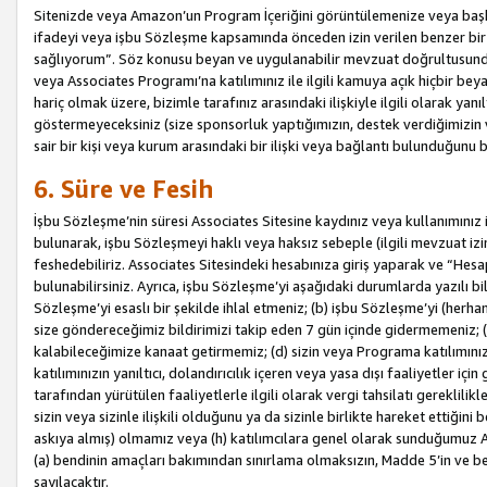
Sitenizde veya Amazon’un Program İçeriğini görüntülemenize veya başka b
ifadeyi veya işbu Sözleşme kapsamında önceden izin verilen benzer bir 
sağlıyorum”. Söz konusu beyan ve uygulanabilir mevzuat doğrultusunda 
veya Associates Programı’na katılımınız ile ilgili kamuya açık hiçbir be
hariç olmak üzere, bizimle tarafınız arasındaki ilişkiyle ilgili olarak ya
göstermeyeceksiniz (size sponsorluk yaptığımızın, destek verdiğimizin v
sair bir kişi veya kurum arasındaki bir ilişki veya bağlantı bulunduğunu
6. Süre ve Fesih
İşbu Sözleşme’nin süresi Associates Sitesine kaydınız veya kullanımınız i
bulunarak, işbu Sözleşmeyi haklı veya haksız sebeple (ilgili mevzuat 
feshedebiliriz. Associates Sitesindeki hesabınıza giriş yaparak ve “He
bulunabilirsiniz. Ayrıca, işbu Sözleşme’yi aşağıdaki durumlarda yazılı bi
Sözleşme’yi esaslı bir şekilde ihlal etmeniz; (b) işbu Sözleşme’yi (herhan
size göndereceğimiz bildirimizi takip eden 7 gün içinde gidermemeniz; 
kalabileceğimize kanaat getirmemiz; (d) sizin veya Programa katılımını
katılımınızın yanıltıcı, dolandırıcılık içeren veya yasa dışı faaliyetler i
tarafından yürütülen faaliyetlerle ilgili olarak vergi tahsilatı gerekli
sizin veya sizinle ilişkili olduğunu ya da sizinle birlikte hareket ettiği
askıya almış) olmamız veya (h) katılımcılara genel olarak sunduğumuz
(a) bendinin amaçları bakımından sınırlama olmaksızın, Madde 5’in ve be
sayılacaktır.