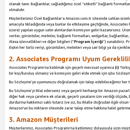
olanak tanır. Bağlantılar, sağladığımız özel “etiketli” bağlantı formatl
olmalıdır.
Müşterilerimiz Özel Bağlantılar’a Amazon.com.tr sitesinde satılan ürün
amacıyla tıkladığında veya bunlar ile etkileşime geçtiğinde, Associates Pro
üzere) yapılan uygun satın alımlardan komisyon geliri kazanırsınız. Ürün
veriler, görüntüler, metinler, bağlantı formatları, widgetlar, bağlantıla
Alexa işlevsellikleri ve diğer bilgileri (”
Program İçeriği
”) sunabiliriz. 
ilişkin her türlü veriyi, görüntüleri, metinleri veya sair bilgi ya da içeri
2. Associates Programı Uyum Gereklili
Associates Programı’na katılmak için geçerli mevzuat uyarınca
(i)
Türkiy
bir kişi/kuruluş olmanız ve komisyon geliri elde etmek için işbu Sözle
Bu Sözleşme’ye uyumunuzu doğrulamak için talep edebileceğimiz her tü
Bu Sözleşme’yi ihlal ederseniz veya geçerli herhangi bir Amazon pazarl
diğer hak veya çarelere ek olarak, geçerli yasaların izin verdiği ölçüd
durdurma hakkımızı saklı tutarız (ve siz, bu ihlalle doğrudan ilgili ols
Amazon'un bu miktarın ötesinde zarar talep etme hakkına halel getirmek
3. Amazon Müşterileri
Müşterilerimiz, Associates Programı’na katılımınız dolayısıyla sizin müşt