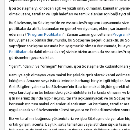
İşbu Sözleşme’yi, önceden açık ve yazılı onay olmadan, kanunlar uyarın
olmak üzere, taraflar ve ilgili halefleri ve temlik alanları için bağlayıc
Bu Sözleşme, bu Sözleşme’de ve AssociatesProgramı kapsamında size sunu
politikalarda atıfta bulunulan en güncel versiyonları, ekleri, şartnamele
edersiniz (“
Program Politikaları
”).Zaman zaman güncellenen
Program Po
bir uyuşmazlık olması durumunda, bu Sözleşme geçerli olacaktır. Bu Söz
yaptığınız sözleşme arasında bir uyuşmazlık olması durumunda, bu ayrı 
Politikaları
da dahil olmak üzere) sizinle bizim aramızda AssociatesProg
görüşmeleri geçersiz kılar.
“İçerir”, “dahil” ve “örneğin” terimleri, işbu Sözleşme’de kullanıldıkları
Kamuya açık olmayan veya makul bir şekilde gizli olarak kabul edilmesi g
kıldığımız Amazon veya iştiraklerinden herhangi biriyle ilgili bilgiler, A
Gizli Bilgileri yalnızca bu Sözleşme’nin ifası için makul ölçüde gerekli o
veya kuruluşların bu hükümdeki yükümlülüklerin farkında olmasını ve bunl
iştirakleriniz dışında hiçbir üçüncü tarafa açıklamayacak ve bu Sözleşme’
korumak için tüm makul önlemleri alacaksınız. Bu kısıtlama, taraflar aras
uygulanacak ve Sözleşmenin süresi boyunca ve feshedilmesinden sonraki
Biz ve tarafınız bağımsız yüklenicileriz ve işbu Sözleşme’de yer alan hiçbi
ortak girişim, acente, bayilik, satış temsilcisi veya istihdam ilişkisi te