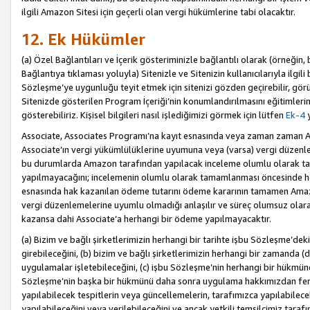
ilgili Amazon Sitesi için geçerli olan vergi hükümlerine tabi olacaktır.
12. Ek Hükümler
(a) Özel Bağlantıları ve İçerik gösteriminizle bağlantılı olarak (örneği
Bağlantıya tıklaması yoluyla) Sitenizle ve Sitenizin kullanıcılarıyla ilgili 
Sözleşme’ye uygunluğu teyit etmek için sitenizi gözden geçirebilir, görü
Sitenizde gösterilen Program İçeriği’nin konumlandırılmasını eğitimlerimi
gösterebiliriz. Kişisel bilgileri nasıl işlediğimizi görmek için lütfen
Ek-4
y
Associate, Associates Programı’na kayıt esnasında veya zaman zaman
Associate’ın vergi yükümlülüklerine uyumuna veya (varsa) vergi düzenlem
bu durumlarda Amazon tarafından yapılacak inceleme olumlu olarak t
yapılmayacağını; incelemenin olumlu olarak tamamlanması öncesinde he
esnasında hak kazanılan ödeme tutarını ödeme kararının tamamen Amazo
vergi düzenlemelerine uyumlu olmadığı anlaşılır ve süreç olumsuz olara
kazansa dahi Associate’a herhangi bir ödeme yapılmayacaktır.
(a) Bizim ve bağlı şirketlerimizin herhangi bir tarihte işbu Sözleşme’dek
girebileceğini, (b) bizim ve bağlı şirketlerimizin herhangi bir zamanda (
uygulamalar işletebileceğini, (c) işbu Sözleşme’nin herhangi bir hükmün
Sözleşme’nin başka bir hükmünü daha sonra uygulama hakkımızdan fera
yapılabilecek tespitlerin veya güncellemelerin, tarafımızca yapılabilece
yapılabileceğini veya verilebileceğini ve ancak yetkili temsilcimiz tarafı