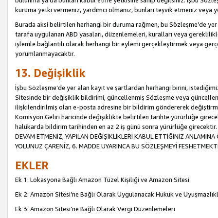
bulunma ya da bunları kabul etme yetkisine sahip değilsiniz. İşbu Sözleş
kuruma yetki vermeniz, yardımcı olmanız, bunları teşvik etmeniz veya yön
Burada aksi belirtilen herhangi bir duruma rağmen, bu Sözleşme’de yer a
tarafa uygulanan ABD yasaları, düzenlemeleri, kuralları veya gereklilikl
işlemle bağlantılı olarak herhangi bir eylemi gerçekleştirmek veya ge
yorumlanmayacaktır.
13. Değişiklik
İşbu Sözleşme’de yer alan kayıt ve şartlardan herhangi birini, istediğ
Sitesinde bir değişiklik bildirimi, güncellenmiş Sözleşme veya güncell
ilişkilendirilmiş olan e-posta adresine bir bildirim göndererek değiştir
Komisyon Geliri haricinde değişiklikte belirtilen tarihte yürürlüğe girec
halükarda bildirim tarihinden en az 2 iş günü sonra yürürlüğe gire
DEVAM ETMENİZ, YAPILAN DEĞİŞİKLİKLERİ KABUL ETTİĞİNİZ ANLAMINA 
YOLUNUZ ÇARENİZ, 6. MADDE UYARINCA BU SÖZLEŞMEYİ FESHETMEKTİ
EKLER
Ek 1: Lokasyona Bağlı Amazon Tüzel Kişiliği ve Amazon Sitesi
Ek 2: Amazon Sitesi’ne Bağlı Olarak Uygulanacak Hukuk ve Uyuşmazlık
Ek 3: Amazon Sitesi’ne Bağlı Olarak Vergi Düzenlemeleri