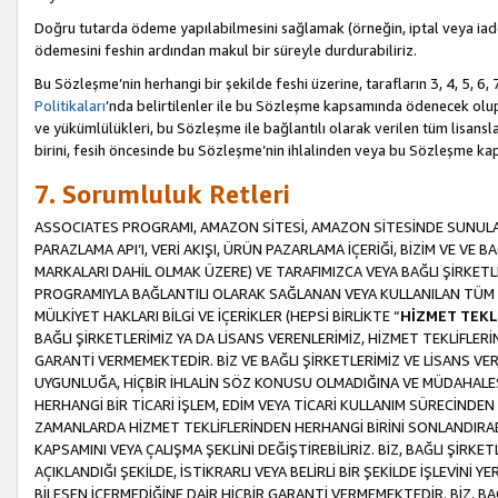
Doğru tutarda ödeme yapılabilmesini sağlamak (örneğin, iptal veya iad
ödemesini feshin ardından makul bir süreyle durdurabiliriz.
Bu Sözleşme’nin herhangi bir şekilde feshi üzerine, tarafların 3, 4, 5, 
Politikaları
’nda belirtilenler ile bu Sözleşme kapsamında ödenecek ol
ve yükümlülükleri, bu Sözleşme ile bağlantılı olarak verilen tüm lisansl
birini, fesih öncesinde bu Sözleşme’nin ihlalinden veya bu Sözleşme 
7. Sorumluluk Retleri
ASSOCIATES PROGRAMI, AMAZON SİTESİ, AMAZON SİTESİNDE SUNULAN
PARAZLAMA API’I, VERİ AKIŞI, ÜRÜN PAZARLAMA İÇERİĞİ, BİZİM VE VE 
MARKALARI DAHİL OLMAK ÜZERE) VE TARAFIMIZCA VEYA BAĞLI ŞİRKETL
PROGRAMIYLA BAĞLANTILI OLARAK SAĞLANAN VEYA KULLANILAN TÜM TE
MÜLKİYET HAKLARI BİLGİ VE İÇERİKLER (HEPSİ BİRLİKTE “
HİZMET TEKL
BAĞLI ŞİRKETLERİMİZ YA DA LİSANS VERENLERİMİZ, HİZMET TEKLİFLER
GARANTİ VERMEMEKTEDİR. BİZ VE BAĞLI ŞİRKETLERİMİZ VE LİSANS VEREN
UYGUNLUĞA, HİÇBİR İHLALİN SÖZ KONUSU OLMADIĞINA VE MÜDAHALESİ
HERHANGİ BİR TİCARİ İŞLEM, EDİM VEYA TİCARİ KULLANIM SÜRECİND
ZAMANLARDA HİZMET TEKLİFLERİNDEN HERHANGİ BİRİNİ SONLANDIRABİLİ
KAPSAMINI VEYA ÇALIŞMA ŞEKLİNİ DEĞİŞTİREBİLİRİZ. BİZ, BAĞLI ŞİRKE
AÇIKLANDIĞI ŞEKİLDE, İSTİKRARLI VEYA BELİRLİ BİR ŞEKİLDE İŞLEVİNİ
BİLEŞEN İÇERMEDİĞİNE DAİR HİÇBİR GARANTİ VERMEMEKTEDİR. BİZ, BAĞ