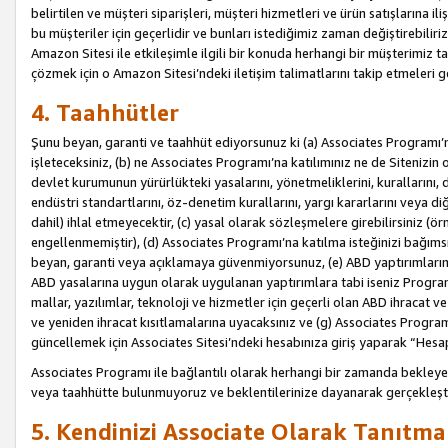
belirtilen ve müşteri siparişleri, müşteri hizmetleri ve ürün satışlarına il
bu müşteriler için geçerlidir ve bunları istediğimiz zaman değiştirebili
Amazon Sitesi ile etkileşimle ilgili bir konuda herhangi bir müşterimiz ta
çözmek için o Amazon Sitesi’ndeki iletişim talimatlarını takip etmeleri ge
4. Taahhütler
Şunu beyan, garanti ve taahhüt ediyorsunuz ki (a) Associates Programı’
işleteceksiniz, (b) ne Associates Programı’na katılımınız ne de Sitenizin 
devlet kurumunun yürürlükteki yasalarını, yönetmeliklerini, kurallarını, dü
endüstri standartlarını, öz-denetim kurallarını, yargı kararlarını veya diğ
dahil) ihlal etmeyecektir, (c) yasal olarak sözleşmelere girebilirsiniz (
engellenmemiştir), (d) Associates Programı’na katılma isteğinizi bağıms
beyan, garanti veya açıklamaya güvenmiyorsunuz, (e) ABD yaptırımlarına
ABD yasalarına uygun olarak uygulanan yaptırımlara tabi iseniz Progra
mallar, yazılımlar, teknoloji ve hizmetler için geçerli olan ABD ihracat 
ve yeniden ihracat kısıtlamalarına uyacaksınız ve (g) Associates Programı i
güncellemek için Associates Sitesi’ndeki hesabınıza giriş yaparak “Hesap 
Associates Programı ile bağlantılı olarak herhangi bir zamanda bekleye
veya taahhütte bulunmuyoruz ve beklentilerinize dayanarak gerçekleşt
5. Kendinizi Associate Olarak Tanıtma