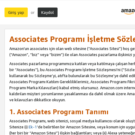
Giriş yap
Kaydol
or
Associates Programı İşletme Sözl
Amazon'un associates için olan web sitesine (“Associates Sitesi”) hoş ge
(“Amazon”, “biz” veya “bizim”) ile olan Associates pazarlama ilişkinizi y
Associates pazarlama programımıza katılan veya katılmaya çalışan herhan
bir “Associates”), bu Associates Programı İşletme Sözleşmesi'ni (“Sözl
kullanarak bu Sözleşme’yi, atıfta bulunularak bu Sözleşme’ye dahil edi
Associates Programı Katılım Gerekliliklerimiz, Associates Programı Fikri
Programı Marka Kılavuzları) kabul etmiş olursunuz. Amazon.com internet 
kaldırılan müşteri yorumlarının yasaklanması da dahil olmak üzere Amazo
ve kılavuzları dikkatlice okuyun.
1. Associates Programı Tanımı
Associates Programı, web sitenizi, sosyal medya kullanıcısı olarak oluştu
Sitenize (i)
Ek-1
’de belirtilen bir Amazon Sitesine, veya konum için uygula
(her biri bir “Amazon Sitesi”) ilişkin bağlantıları; veya (ii) Alexa yeteneğ