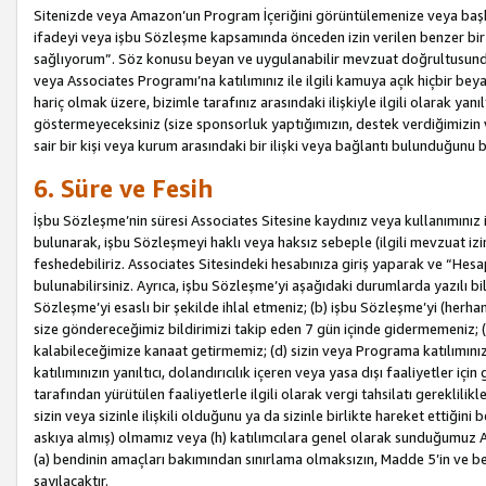
Sitenizde veya Amazon’un Program İçeriğini görüntülemenize veya başka b
ifadeyi veya işbu Sözleşme kapsamında önceden izin verilen benzer bir 
sağlıyorum”. Söz konusu beyan ve uygulanabilir mevzuat doğrultusunda 
veya Associates Programı’na katılımınız ile ilgili kamuya açık hiçbir be
hariç olmak üzere, bizimle tarafınız arasındaki ilişkiyle ilgili olarak ya
göstermeyeceksiniz (size sponsorluk yaptığımızın, destek verdiğimizin v
sair bir kişi veya kurum arasındaki bir ilişki veya bağlantı bulunduğunu
6. Süre ve Fesih
İşbu Sözleşme’nin süresi Associates Sitesine kaydınız veya kullanımınız i
bulunarak, işbu Sözleşmeyi haklı veya haksız sebeple (ilgili mevzuat 
feshedebiliriz. Associates Sitesindeki hesabınıza giriş yaparak ve “He
bulunabilirsiniz. Ayrıca, işbu Sözleşme’yi aşağıdaki durumlarda yazılı bi
Sözleşme’yi esaslı bir şekilde ihlal etmeniz; (b) işbu Sözleşme’yi (herhan
size göndereceğimiz bildirimizi takip eden 7 gün içinde gidermemeniz; 
kalabileceğimize kanaat getirmemiz; (d) sizin veya Programa katılımını
katılımınızın yanıltıcı, dolandırıcılık içeren veya yasa dışı faaliyetler i
tarafından yürütülen faaliyetlerle ilgili olarak vergi tahsilatı gerekli
sizin veya sizinle ilişkili olduğunu ya da sizinle birlikte hareket ettiği
askıya almış) olmamız veya (h) katılımcılara genel olarak sunduğumuz
(a) bendinin amaçları bakımından sınırlama olmaksızın, Madde 5’in ve be
sayılacaktır.