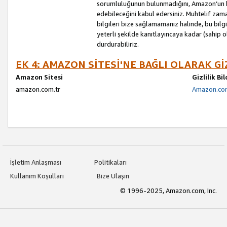
sorumluluğunun bulunmadığını, Amazon’un bu
edebileceğini kabul edersiniz. Muhtelif zama
bilgileri bize sağlamamanız halinde, bu bil
yeterli şekilde kanıtlayıncaya kadar (sahip
durdurabiliriz.
EK 4: AMAZON SİTESİ'NE BAĞLI OLARAK Gİ
Amazon Sitesi
Gizlilik Bi
amazon.com.tr
Amazon.com.
İşletim Anlaşması
Politikaları
Kullanım Koşulları
Bize Ulaşın
© 1996-2025, Amazon.com, Inc.