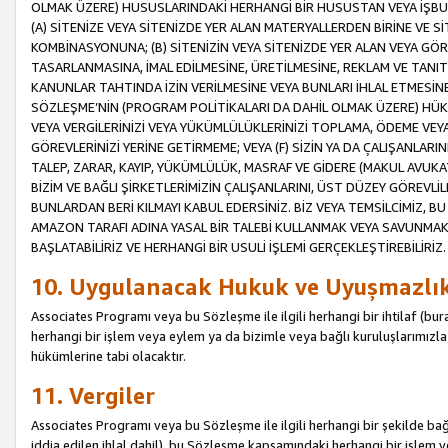
OLMAK ÜZERE) HUSUSLARINDAKİ HERHANGİ BİR HUSUSTAN VEYA İŞBU
(A) SİTENİZE VEYA SİTENİZDE YER ALAN MATERYALLERDEN BİRİNE VE S
KOMBİNASYONUNA; (B) SİTENİZİN VEYA SİTENİZDE YER ALAN VEYA GÖR
TASARLANMASINA, İMAL EDİLMESİNE, ÜRETİLMESİNE, REKLAM VE TANIT
KANUNLAR TAHTINDA İZİN VERİLMESİNE VEYA BUNLARI İHLAL ETMESİNE 
SÖZLEŞME’NİN (PROGRAM POLİTİKALARI DA DAHİL OLMAK ÜZERE) HÜKÜ
VEYA VERGİLERİNİZİ VEYA YÜKÜMLÜLÜKLERİNİZİ TOPLAMA, ÖDEME VEY
GÖREVLERİNİZİ YERİNE GETİRMEME; VEYA (F) SİZİN YA DA ÇALIŞANLARINI
TALEP, ZARAR, KAYIP, YÜKÜMLÜLÜK, MASRAF VE GİDERE (MAKUL AVUKATLI
BİZİM VE BAĞLI ŞİRKETLERİMİZİN ÇALIŞANLARINI, ÜST DÜZEY GÖREVLİL
BUNLARDAN BERİ KILMAYI KABUL EDERSİNİZ. BİZ VEYA TEMSİLCİMİZ, 
AMAZON TARAFI ADINA YASAL BİR TALEBİ KULLANMAK VEYA SAVUNMAK 
BAŞLATABİLİRİZ VE HERHANGİ BİR USULİ İŞLEMİ GERÇEKLEŞTİREBİLİRİZ.
10. Uygulanacak Hukuk ve Uyuşmazlı
Associates Programı veya bu Sözleşme ile ilgili herhangi bir ihtilaf (bura
herhangi bir işlem veya eylem ya da bizimle veya bağlı kuruluşlarımızla 
hükümlerine tabi olacaktır.
11. Vergiler
Associates Programı veya bu Sözleşme ile ilgili herhangi bir şekilde bağla
iddia edilen ihlal dahil), bu Sözleşme kapsamındaki herhangi bir işlem v