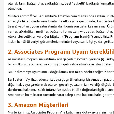
olanak tanır. Bağlantılar, sağladığımız özel “etiketli” bağlantı formatl
olmalıdır.
Müşterilerimiz Özel Bağlantılar’a Amazon.com.tr sitesinde satılan ürün
amacıyla tıkladığında veya bunlar ile etkileşime geçtiğinde, Associates Pro
üzere) yapılan uygun satın alımlardan komisyon geliri kazanırsınız. Ürün
veriler, görüntüler, metinler, bağlantı formatları, widgetlar, bağlantıla
Alexa işlevsellikleri ve diğer bilgileri (”
Program İçeriği
”) sunabiliriz. 
ilişkin her türlü veriyi, görüntüleri, metinleri veya sair bilgi ya da içeri
2. Associates Programı Uyum Gereklili
Associates Programı’na katılmak için geçerli mevzuat uyarınca
(i)
Türkiy
bir kişi/kuruluş olmanız ve komisyon geliri elde etmek için işbu Sözle
Bu Sözleşme’ye uyumunuzu doğrulamak için talep edebileceğimiz her tü
Bu Sözleşme’yi ihlal ederseniz veya geçerli herhangi bir Amazon pazarl
diğer hak veya çarelere ek olarak, geçerli yasaların izin verdiği ölçüd
durdurma hakkımızı saklı tutarız (ve siz, bu ihlalle doğrudan ilgili ols
Amazon'un bu miktarın ötesinde zarar talep etme hakkına halel getirmek
3. Amazon Müşterileri
Müşterilerimiz, Associates Programı’na katılımınız dolayısıyla sizin müşt