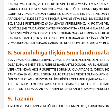
ZARARLI YAZILIMLAR, VE ELEKTRİK KESİNTİLERİ VEYA SİSTEM ARIZALARI
GÖRÜNTÜ, METİN VEYA SAİR BİLGİ YA DA İÇERİĞE YETKİSİZ ERİŞİMLERD
GÖRMESİ VEYA KAYBINDAN SORUMLU OLMAYACAKTIR. TARAFIMIZDAN VEY
ARACILIĞIYLA ELDE ETTİĞİNİZ HİÇBİR TAVSİYE VEYA BİLGİ, BU SÖZLE
BİZ, BAĞLI ŞİRKETLERİMİZ YA DA LİSANS VERENLERİMİZ, (X) POTANSİY
(Y) SÖZLEŞME YA DA ASSOCIATES PROGRAMI’NA KATILIMINIZLA BAĞLAN
SÖZLEŞME’NİN VEYA ASSOCIATES PROGRAMI’NA KATILIMINIZIN HERHA
ZARARLARDAN HİÇBİR ŞEKİLDE SORUMLU OLMAYACAKTIR. İŞBU BÖLÜM
VEYA SINIRLANDIRILAMAYAN GARANTİLERİ, SORUMLULUKLARI VEYA BEY
8. Sorumluluğa İlişkin Sınırlandırmala
BİZ, VEYA BAĞLI ŞİRKETLERİMİZ VEYA LİSANS VERENLERİMİZDEN HERHA
OLSA DAHİ, HİZMET TEKLİFLERİ İLE BAĞLANTILI DOLAYLI, ARIZİ, HUSUSİ
VERİ KAYBINDAN HİÇBİR SURETTE SORUMLU OLMAYACAĞIZ. AYRICA,
TAHTINDA EN GÜNCEL SORUMLULUK TALEBİNE NEDEN OLAN OLAYIN GER
ÖDENECEK OLAN KOMİSYON GELİRLERİNİN TOPLAMINI AŞMAYACAKTIR. İŞB
TEDBİR TALEP ETME HAKLARI DA DAHİL OLMAK ÜZERE HER TÜRLÜ HA
YÜRÜRLÜKTEKİ YASALAR KAPSAMINDA SINIRLANDIRILAMAYAN YÜKÜMLÜ
9. Tazmin
İLGİLİ MEVZUATIN İZİN VERDİĞİ ÖLÇÜDE SİTENİZİN OLUŞTURULMASI, B