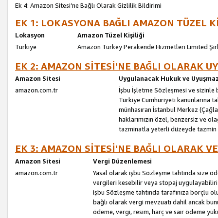
Ek 4: Amazon Sitesi’ne Bağlı Olarak Gizlilik Bildirimi
EK 1: LOKASYONA BAĞLI AMAZON TÜZEL Kİ
Lokasyon
Amazon Tüzel Kişiliği
Türkiye
Amazon Turkey Perakende Hizmetleri Limited Şir
EK 2: AMAZON SİTESİ'NE BAĞLI OLARAK 
Amazon Sitesi
Uygulanacak Hukuk ve Uyuşmazl
amazon.com.tr
İşbu İşletme Sözleşmesi ve sizinle b
Türkiye Cumhuriyeti kanunlarına ta
münhasıran İstanbul Merkez (Çağlaya
haklarımızın özel, benzersiz ve ol
tazminatla yeterli düzeyde tazmin
EK 3: AMAZON SİTESİ'NE BAĞLI OLARAK V
Amazon Sitesi
Vergi Düzenlemesi
amazon.com.tr
Yasal olarak işbu Sözleşme tahtında size ö
vergileri kesebilir veya stopaj uygulayabilir
işbu Sözleşme tahtında tarafınıza borçlu ol
bağlı olarak vergi mevzuatı dahil ancak bu
ödeme, vergi, resim, harç ve sair ödeme yü