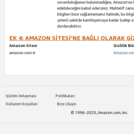
sorumluluğunun bulunmadığını, Amazon’un bu
edebileceğini kabul edersiniz. Muhtelif zama
bilgileri bize sağlamamanız halinde, bu bil
yeterli şekilde kanıtlayıncaya kadar (sahip
durdurabiliriz.
EK 4: AMAZON SİTESİ'NE BAĞLI OLARAK Gİ
Amazon Sitesi
Gizlilik Bi
amazon.com.tr
Amazon.com.
İşletim Anlaşması
Politikaları
Kullanım Koşulları
Bize Ulaşın
© 1996-2025, Amazon.com, Inc.