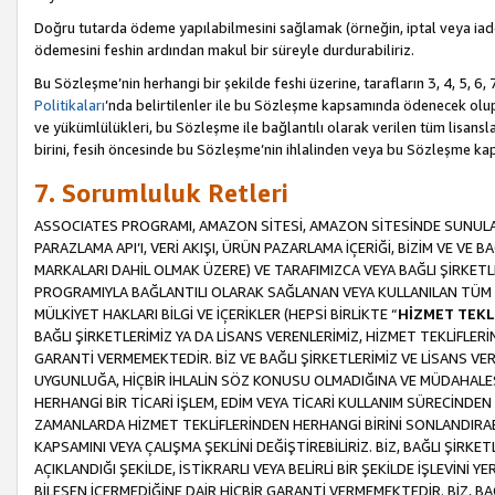
Doğru tutarda ödeme yapılabilmesini sağlamak (örneğin, iptal veya iad
ödemesini feshin ardından makul bir süreyle durdurabiliriz.
Bu Sözleşme’nin herhangi bir şekilde feshi üzerine, tarafların 3, 4, 5, 
Politikaları
’nda belirtilenler ile bu Sözleşme kapsamında ödenecek ol
ve yükümlülükleri, bu Sözleşme ile bağlantılı olarak verilen tüm lisansl
birini, fesih öncesinde bu Sözleşme’nin ihlalinden veya bu Sözleşme 
7. Sorumluluk Retleri
ASSOCIATES PROGRAMI, AMAZON SİTESİ, AMAZON SİTESİNDE SUNULAN
PARAZLAMA API’I, VERİ AKIŞI, ÜRÜN PAZARLAMA İÇERİĞİ, BİZİM VE VE 
MARKALARI DAHİL OLMAK ÜZERE) VE TARAFIMIZCA VEYA BAĞLI ŞİRKETL
PROGRAMIYLA BAĞLANTILI OLARAK SAĞLANAN VEYA KULLANILAN TÜM TE
MÜLKİYET HAKLARI BİLGİ VE İÇERİKLER (HEPSİ BİRLİKTE “
HİZMET TEKL
BAĞLI ŞİRKETLERİMİZ YA DA LİSANS VERENLERİMİZ, HİZMET TEKLİFLER
GARANTİ VERMEMEKTEDİR. BİZ VE BAĞLI ŞİRKETLERİMİZ VE LİSANS VEREN
UYGUNLUĞA, HİÇBİR İHLALİN SÖZ KONUSU OLMADIĞINA VE MÜDAHALESİ
HERHANGİ BİR TİCARİ İŞLEM, EDİM VEYA TİCARİ KULLANIM SÜRECİND
ZAMANLARDA HİZMET TEKLİFLERİNDEN HERHANGİ BİRİNİ SONLANDIRABİLİ
KAPSAMINI VEYA ÇALIŞMA ŞEKLİNİ DEĞİŞTİREBİLİRİZ. BİZ, BAĞLI ŞİRKE
AÇIKLANDIĞI ŞEKİLDE, İSTİKRARLI VEYA BELİRLİ BİR ŞEKİLDE İŞLEVİNİ
BİLEŞEN İÇERMEDİĞİNE DAİR HİÇBİR GARANTİ VERMEMEKTEDİR. BİZ, BAĞ