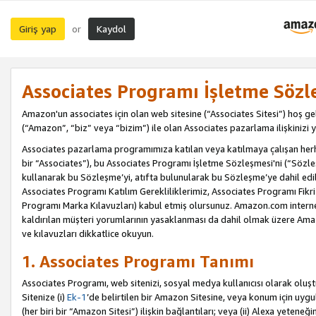
Giriş yap
Kaydol
or
Associates Programı İşletme Sözl
Amazon'un associates için olan web sitesine (“Associates Sitesi”) hoş ge
(“Amazon”, “biz” veya “bizim”) ile olan Associates pazarlama ilişkinizi y
Associates pazarlama programımıza katılan veya katılmaya çalışan herhan
bir “Associates”), bu Associates Programı İşletme Sözleşmesi'ni (“Sözl
kullanarak bu Sözleşme’yi, atıfta bulunularak bu Sözleşme’ye dahil edi
Associates Programı Katılım Gerekliliklerimiz, Associates Programı Fikri
Programı Marka Kılavuzları) kabul etmiş olursunuz. Amazon.com internet 
kaldırılan müşteri yorumlarının yasaklanması da dahil olmak üzere Amazo
ve kılavuzları dikkatlice okuyun.
1. Associates Programı Tanımı
Associates Programı, web sitenizi, sosyal medya kullanıcısı olarak oluştu
Sitenize (i)
Ek-1
’de belirtilen bir Amazon Sitesine, veya konum için uygula
(her biri bir “Amazon Sitesi”) ilişkin bağlantıları; veya (ii) Alexa yeteneğ