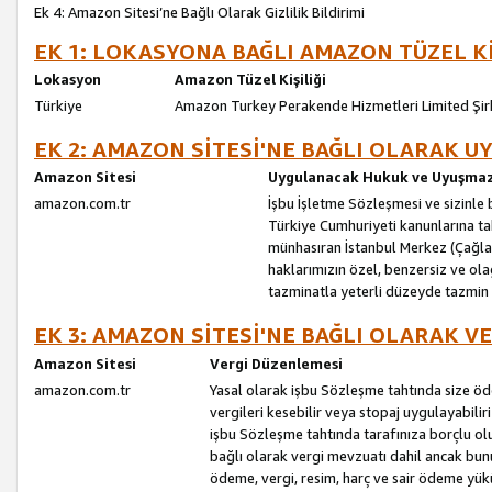
Ek 4: Amazon Sitesi’ne Bağlı Olarak Gizlilik Bildirimi
EK 1: LOKASYONA BAĞLI AMAZON TÜZEL Kİ
Lokasyon
Amazon Tüzel Kişiliği
Türkiye
Amazon Turkey Perakende Hizmetleri Limited Şir
EK 2: AMAZON SİTESİ'NE BAĞLI OLARAK 
Amazon Sitesi
Uygulanacak Hukuk ve Uyuşmazl
amazon.com.tr
İşbu İşletme Sözleşmesi ve sizinle b
Türkiye Cumhuriyeti kanunlarına ta
münhasıran İstanbul Merkez (Çağlaya
haklarımızın özel, benzersiz ve ol
tazminatla yeterli düzeyde tazmin
EK 3: AMAZON SİTESİ'NE BAĞLI OLARAK V
Amazon Sitesi
Vergi Düzenlemesi
amazon.com.tr
Yasal olarak işbu Sözleşme tahtında size ö
vergileri kesebilir veya stopaj uygulayabilir
işbu Sözleşme tahtında tarafınıza borçlu ol
bağlı olarak vergi mevzuatı dahil ancak bu
ödeme, vergi, resim, harç ve sair ödeme yü