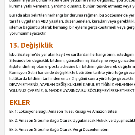
bulunma ya da bunları kabul etme yetkisine sahip değilsiniz. İşbu Sözleş
kuruma yetki vermeniz, yardımcı olmanız, bunları teşvik etmeniz veya yön
Burada aksi belirtilen herhangi bir duruma rağmen, bu Sözleşme’de yer a
tarafa uygulanan ABD yasaları, düzenlemeleri, kuralları veya gereklilikl
işlemle bağlantılı olarak herhangi bir eylemi gerçekleştirmek veya ge
yorumlanmayacaktır.
13. Değişiklik
İşbu Sözleşme’de yer alan kayıt ve şartlardan herhangi birini, istediğ
Sitesinde bir değişiklik bildirimi, güncellenmiş Sözleşme veya güncell
ilişkilendirilmiş olan e-posta adresine bir bildirim göndererek değiştir
Komisyon Geliri haricinde değişiklikte belirtilen tarihte yürürlüğe girec
halükarda bildirim tarihinden en az 2 iş günü sonra yürürlüğe gire
DEVAM ETMENİZ, YAPILAN DEĞİŞİKLİKLERİ KABUL ETTİĞİNİZ ANLAMINA 
YOLUNUZ ÇARENİZ, 6. MADDE UYARINCA BU SÖZLEŞMEYİ FESHETMEKTİ
EKLER
Ek 1: Lokasyona Bağlı Amazon Tüzel Kişiliği ve Amazon Sitesi
Ek 2: Amazon Sitesi’ne Bağlı Olarak Uygulanacak Hukuk ve Uyuşmazlık
Ek 3: Amazon Sitesi’ne Bağlı Olarak Vergi Düzenlemeleri