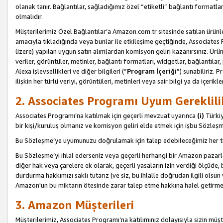
olanak tanır. Bağlantılar, sağladığımız özel “etiketli” bağlantı formatl
olmalıdır.
Müşterilerimiz Özel Bağlantılar’a Amazon.com.tr sitesinde satılan ürün
amacıyla tıkladığında veya bunlar ile etkileşime geçtiğinde, Associates Pro
üzere) yapılan uygun satın alımlardan komisyon geliri kazanırsınız. Ürün
veriler, görüntüler, metinler, bağlantı formatları, widgetlar, bağlantıla
Alexa işlevsellikleri ve diğer bilgileri (”
Program İçeriği
”) sunabiliriz. 
ilişkin her türlü veriyi, görüntüleri, metinleri veya sair bilgi ya da içeri
2. Associates Programı Uyum Gereklili
Associates Programı’na katılmak için geçerli mevzuat uyarınca
(i)
Türkiy
bir kişi/kuruluş olmanız ve komisyon geliri elde etmek için işbu Sözle
Bu Sözleşme’ye uyumunuzu doğrulamak için talep edebileceğimiz her tü
Bu Sözleşme’yi ihlal ederseniz veya geçerli herhangi bir Amazon pazarl
diğer hak veya çarelere ek olarak, geçerli yasaların izin verdiği ölçüd
durdurma hakkımızı saklı tutarız (ve siz, bu ihlalle doğrudan ilgili ols
Amazon'un bu miktarın ötesinde zarar talep etme hakkına halel getirmek
3. Amazon Müşterileri
Müşterilerimiz, Associates Programı’na katılımınız dolayısıyla sizin müşt