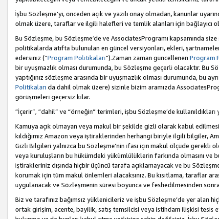
İşbu Sözleşme’yi, önceden açık ve yazılı onay olmadan, kanunlar uyarın
olmak üzere, taraflar ve ilgili halefleri ve temlik alanları için bağlayıc
Bu Sözleşme, bu Sözleşme’de ve AssociatesProgramı kapsamında size sunu
politikalarda atıfta bulunulan en güncel versiyonları, ekleri, şartnamele
edersiniz (“
Program Politikaları
”).Zaman zaman güncellenen
Program Po
bir uyuşmazlık olması durumunda, bu Sözleşme geçerli olacaktır. Bu Söz
yaptığınız sözleşme arasında bir uyuşmazlık olması durumunda, bu ayrı 
Politikaları
da dahil olmak üzere) sizinle bizim aramızda AssociatesProg
görüşmeleri geçersiz kılar.
“İçerir”, “dahil” ve “örneğin” terimleri, işbu Sözleşme’de kullanıldıkları
Kamuya açık olmayan veya makul bir şekilde gizli olarak kabul edilmesi g
kıldığımız Amazon veya iştiraklerinden herhangi biriyle ilgili bilgiler, A
Gizli Bilgileri yalnızca bu Sözleşme’nin ifası için makul ölçüde gerekli o
veya kuruluşların bu hükümdeki yükümlülüklerin farkında olmasını ve bunl
iştirakleriniz dışında hiçbir üçüncü tarafa açıklamayacak ve bu Sözleşme’
korumak için tüm makul önlemleri alacaksınız. Bu kısıtlama, taraflar aras
uygulanacak ve Sözleşmenin süresi boyunca ve feshedilmesinden sonraki
Biz ve tarafınız bağımsız yüklenicileriz ve işbu Sözleşme’de yer alan hiçbi
ortak girişim, acente, bayilik, satış temsilcisi veya istihdam ilişkisi te