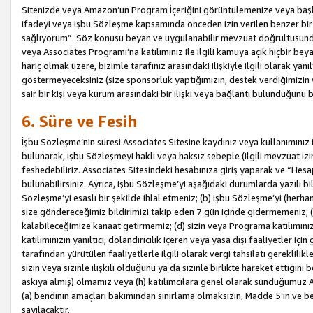
Sitenizde veya Amazon’un Program İçeriğini görüntülemenize veya başka b
ifadeyi veya işbu Sözleşme kapsamında önceden izin verilen benzer bir 
sağlıyorum”. Söz konusu beyan ve uygulanabilir mevzuat doğrultusunda 
veya Associates Programı’na katılımınız ile ilgili kamuya açık hiçbir be
hariç olmak üzere, bizimle tarafınız arasındaki ilişkiyle ilgili olarak ya
göstermeyeceksiniz (size sponsorluk yaptığımızın, destek verdiğimizin v
sair bir kişi veya kurum arasındaki bir ilişki veya bağlantı bulunduğunu
6. Süre ve Fesih
İşbu Sözleşme’nin süresi Associates Sitesine kaydınız veya kullanımınız i
bulunarak, işbu Sözleşmeyi haklı veya haksız sebeple (ilgili mevzuat 
feshedebiliriz. Associates Sitesindeki hesabınıza giriş yaparak ve “He
bulunabilirsiniz. Ayrıca, işbu Sözleşme’yi aşağıdaki durumlarda yazılı bi
Sözleşme’yi esaslı bir şekilde ihlal etmeniz; (b) işbu Sözleşme’yi (herhan
size göndereceğimiz bildirimizi takip eden 7 gün içinde gidermemeniz; 
kalabileceğimize kanaat getirmemiz; (d) sizin veya Programa katılımını
katılımınızın yanıltıcı, dolandırıcılık içeren veya yasa dışı faaliyetler i
tarafından yürütülen faaliyetlerle ilgili olarak vergi tahsilatı gerekli
sizin veya sizinle ilişkili olduğunu ya da sizinle birlikte hareket ettiği
askıya almış) olmamız veya (h) katılımcılara genel olarak sunduğumuz
(a) bendinin amaçları bakımından sınırlama olmaksızın, Madde 5’in ve be
sayılacaktır.