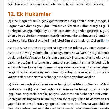
ilgili Amazon Sitesi için geçerli olan vergi hükümlerine tabi olacaktır.
12. Ek Hükümler
(a) Özel Bağlantıları ve İçerik gösteriminizle bağlantılı olarak (örneği
Bağlantıya tıklaması yoluyla) Sitenizle ve Sitenizin kullanıcılarıyla ilgili 
Sözleşme’ye uygunluğu teyit etmek için sitenizi gözden geçirebilir, görü
Sitenizde gösterilen Program İçeriği’nin konumlandırılmasını eğitimlerimi
gösterebiliriz. Kişisel bilgileri nasıl işlediğimizi görmek için lütfen
Ek-4
y
Associate, Associates Programı’na kayıt esnasında veya zaman zaman
Associate’ın vergi yükümlülüklerine uyumuna veya (varsa) vergi düzenlem
bu durumlarda Amazon tarafından yapılacak inceleme olumlu olarak t
yapılmayacağını; incelemenin olumlu olarak tamamlanması öncesinde he
esnasında hak kazanılan ödeme tutarını ödeme kararının tamamen Amazo
vergi düzenlemelerine uyumlu olmadığı anlaşılır ve süreç olumsuz olara
kazansa dahi Associate’a herhangi bir ödeme yapılmayacaktır.
(a) Bizim ve bağlı şirketlerimizin herhangi bir tarihte işbu Sözleşme’dek
girebileceğini, (b) bizim ve bağlı şirketlerimizin herhangi bir zamanda (
uygulamalar işletebileceğini, (c) işbu Sözleşme’nin herhangi bir hükmün
Sözleşme’nin başka bir hükmünü daha sonra uygulama hakkımızdan fera
yapılabilecek tespitlerin veya güncellemelerin, tarafımızca yapılabilece
yapılabileceğini veya verilebileceğini ve ancak yetkili temsilcimiz tarafı