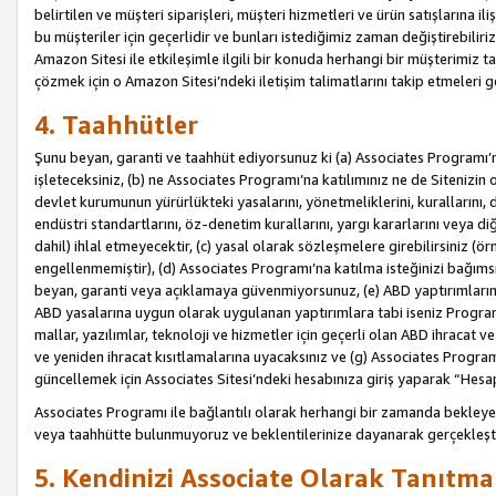
belirtilen ve müşteri siparişleri, müşteri hizmetleri ve ürün satışlarına il
bu müşteriler için geçerlidir ve bunları istediğimiz zaman değiştirebili
Amazon Sitesi ile etkileşimle ilgili bir konuda herhangi bir müşterimiz ta
çözmek için o Amazon Sitesi’ndeki iletişim talimatlarını takip etmeleri ge
4. Taahhütler
Şunu beyan, garanti ve taahhüt ediyorsunuz ki (a) Associates Programı’
işleteceksiniz, (b) ne Associates Programı’na katılımınız ne de Sitenizin 
devlet kurumunun yürürlükteki yasalarını, yönetmeliklerini, kurallarını, dü
endüstri standartlarını, öz-denetim kurallarını, yargı kararlarını veya diğ
dahil) ihlal etmeyecektir, (c) yasal olarak sözleşmelere girebilirsiniz (
engellenmemiştir), (d) Associates Programı’na katılma isteğinizi bağıms
beyan, garanti veya açıklamaya güvenmiyorsunuz, (e) ABD yaptırımlarına
ABD yasalarına uygun olarak uygulanan yaptırımlara tabi iseniz Progra
mallar, yazılımlar, teknoloji ve hizmetler için geçerli olan ABD ihracat 
ve yeniden ihracat kısıtlamalarına uyacaksınız ve (g) Associates Programı i
güncellemek için Associates Sitesi’ndeki hesabınıza giriş yaparak “Hesap 
Associates Programı ile bağlantılı olarak herhangi bir zamanda bekleye
veya taahhütte bulunmuyoruz ve beklentilerinize dayanarak gerçekleşt
5. Kendinizi Associate Olarak Tanıtma