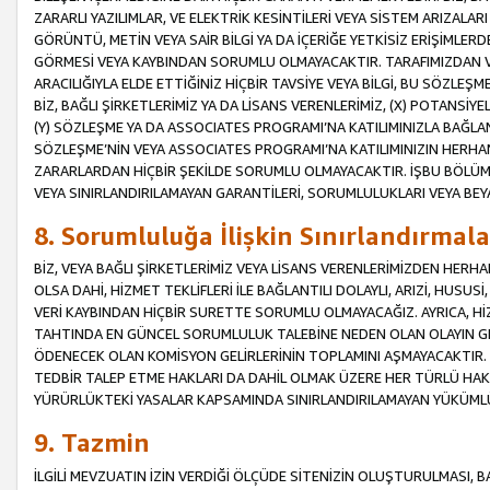
ZARARLI YAZILIMLAR, VE ELEKTRİK KESİNTİLERİ VEYA SİSTEM ARIZALARI
GÖRÜNTÜ, METİN VEYA SAİR BİLGİ YA DA İÇERİĞE YETKİSİZ ERİŞİMLERD
GÖRMESİ VEYA KAYBINDAN SORUMLU OLMAYACAKTIR. TARAFIMIZDAN VEY
ARACILIĞIYLA ELDE ETTİĞİNİZ HİÇBİR TAVSİYE VEYA BİLGİ, BU SÖZLE
BİZ, BAĞLI ŞİRKETLERİMİZ YA DA LİSANS VERENLERİMİZ, (X) POTANSİY
(Y) SÖZLEŞME YA DA ASSOCIATES PROGRAMI’NA KATILIMINIZLA BAĞLAN
SÖZLEŞME’NİN VEYA ASSOCIATES PROGRAMI’NA KATILIMINIZIN HERHA
ZARARLARDAN HİÇBİR ŞEKİLDE SORUMLU OLMAYACAKTIR. İŞBU BÖLÜM
VEYA SINIRLANDIRILAMAYAN GARANTİLERİ, SORUMLULUKLARI VEYA BEY
8. Sorumluluğa İlişkin Sınırlandırmala
BİZ, VEYA BAĞLI ŞİRKETLERİMİZ VEYA LİSANS VERENLERİMİZDEN HERHA
OLSA DAHİ, HİZMET TEKLİFLERİ İLE BAĞLANTILI DOLAYLI, ARIZİ, HUSUSİ
VERİ KAYBINDAN HİÇBİR SURETTE SORUMLU OLMAYACAĞIZ. AYRICA,
TAHTINDA EN GÜNCEL SORUMLULUK TALEBİNE NEDEN OLAN OLAYIN GER
ÖDENECEK OLAN KOMİSYON GELİRLERİNİN TOPLAMINI AŞMAYACAKTIR. İŞB
TEDBİR TALEP ETME HAKLARI DA DAHİL OLMAK ÜZERE HER TÜRLÜ HA
YÜRÜRLÜKTEKİ YASALAR KAPSAMINDA SINIRLANDIRILAMAYAN YÜKÜMLÜ
9. Tazmin
İLGİLİ MEVZUATIN İZİN VERDİĞİ ÖLÇÜDE SİTENİZİN OLUŞTURULMASI, B