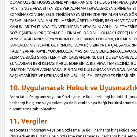
OLMAK ÜZERE) HUSUSLARINDAKİ HERHANGİ BİR HUSUSTAN VEYA İŞBU
(A) SİTENİZE VEYA SİTENİZDE YER ALAN MATERYALLERDEN BİRİNE VE S
KOMBİNASYONUNA; (B) SİTENİZİN VEYA SİTENİZDE YER ALAN VEYA GÖR
TASARLANMASINA, İMAL EDİLMESİNE, ÜRETİLMESİNE, REKLAM VE TANIT
KANUNLAR TAHTINDA İZİN VERİLMESİNE VEYA BUNLARI İHLAL ETMESİNE 
SÖZLEŞME’NİN (PROGRAM POLİTİKALARI DA DAHİL OLMAK ÜZERE) HÜKÜ
VEYA VERGİLERİNİZİ VEYA YÜKÜMLÜLÜKLERİNİZİ TOPLAMA, ÖDEME VEY
GÖREVLERİNİZİ YERİNE GETİRMEME; VEYA (F) SİZİN YA DA ÇALIŞANLARINI
TALEP, ZARAR, KAYIP, YÜKÜMLÜLÜK, MASRAF VE GİDERE (MAKUL AVUKATLI
BİZİM VE BAĞLI ŞİRKETLERİMİZİN ÇALIŞANLARINI, ÜST DÜZEY GÖREVLİL
BUNLARDAN BERİ KILMAYI KABUL EDERSİNİZ. BİZ VEYA TEMSİLCİMİZ, 
AMAZON TARAFI ADINA YASAL BİR TALEBİ KULLANMAK VEYA SAVUNMAK 
BAŞLATABİLİRİZ VE HERHANGİ BİR USULİ İŞLEMİ GERÇEKLEŞTİREBİLİRİZ.
10. Uygulanacak Hukuk ve Uyuşmazlı
Associates Programı veya bu Sözleşme ile ilgili herhangi bir ihtilaf (bura
herhangi bir işlem veya eylem ya da bizimle veya bağlı kuruluşlarımızla 
hükümlerine tabi olacaktır.
11. Vergiler
Associates Programı veya bu Sözleşme ile ilgili herhangi bir şekilde bağla
iddia edilen ihlal dahil), bu Sözleşme kapsamındaki herhangi bir işlem v