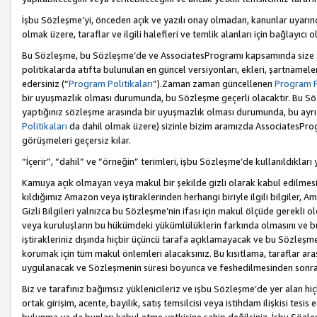
İşbu Sözleşme’yi, önceden açık ve yazılı onay olmadan, kanunlar uyarın
olmak üzere, taraflar ve ilgili halefleri ve temlik alanları için bağlayıc
Bu Sözleşme, bu Sözleşme’de ve AssociatesProgramı kapsamında size sunu
politikalarda atıfta bulunulan en güncel versiyonları, ekleri, şartnamele
edersiniz (“
Program Politikaları
”).Zaman zaman güncellenen
Program Po
bir uyuşmazlık olması durumunda, bu Sözleşme geçerli olacaktır. Bu Söz
yaptığınız sözleşme arasında bir uyuşmazlık olması durumunda, bu ayrı 
Politikaları
da dahil olmak üzere) sizinle bizim aramızda AssociatesProg
görüşmeleri geçersiz kılar.
“İçerir”, “dahil” ve “örneğin” terimleri, işbu Sözleşme’de kullanıldıkları
Kamuya açık olmayan veya makul bir şekilde gizli olarak kabul edilmesi g
kıldığımız Amazon veya iştiraklerinden herhangi biriyle ilgili bilgiler, A
Gizli Bilgileri yalnızca bu Sözleşme’nin ifası için makul ölçüde gerekli o
veya kuruluşların bu hükümdeki yükümlülüklerin farkında olmasını ve bunl
iştirakleriniz dışında hiçbir üçüncü tarafa açıklamayacak ve bu Sözleşme’
korumak için tüm makul önlemleri alacaksınız. Bu kısıtlama, taraflar aras
uygulanacak ve Sözleşmenin süresi boyunca ve feshedilmesinden sonraki
Biz ve tarafınız bağımsız yüklenicileriz ve işbu Sözleşme’de yer alan hiçbi
ortak girişim, acente, bayilik, satış temsilcisi veya istihdam ilişkisi te