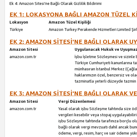
Ek 4: Amazon Sitesi’ne Bağlı Olarak Gizlilik Bildirimi
EK 1: LOKASYONA BAĞLI AMAZON TÜZEL Kİ
Lokasyon
Amazon Tüzel Kişiliği
Türkiye
Amazon Turkey Perakende Hizmetleri Limited Şir
EK 2: AMAZON SİTESİ'NE BAĞLI OLARAK 
Amazon Sitesi
Uygulanacak Hukuk ve Uyuşmazl
amazon.com.tr
İşbu İşletme Sözleşmesi ve sizinle b
Türkiye Cumhuriyeti kanunlarına ta
münhasıran İstanbul Merkez (Çağlaya
haklarımızın özel, benzersiz ve ol
tazminatla yeterli düzeyde tazmin
EK 3: AMAZON SİTESİ'NE BAĞLI OLARAK V
Amazon Sitesi
Vergi Düzenlemesi
amazon.com.tr
Yasal olarak işbu Sözleşme tahtında size ö
vergileri kesebilir veya stopaj uygulayabilir
işbu Sözleşme tahtında tarafınıza borçlu ol
bağlı olarak vergi mevzuatı dahil ancak bu
ödeme, vergi, resim, harç ve sair ödeme yü