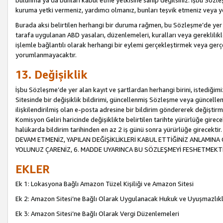
bulunma ya da bunları kabul etme yetkisine sahip değilsiniz. İşbu Sözleş
kuruma yetki vermeniz, yardımcı olmanız, bunları teşvik etmeniz veya yön
Burada aksi belirtilen herhangi bir duruma rağmen, bu Sözleşme’de yer a
tarafa uygulanan ABD yasaları, düzenlemeleri, kuralları veya gereklilikl
işlemle bağlantılı olarak herhangi bir eylemi gerçekleştirmek veya ge
yorumlanmayacaktır.
13. Değişiklik
İşbu Sözleşme’de yer alan kayıt ve şartlardan herhangi birini, istediğ
Sitesinde bir değişiklik bildirimi, güncellenmiş Sözleşme veya güncell
ilişkilendirilmiş olan e-posta adresine bir bildirim göndererek değiştir
Komisyon Geliri haricinde değişiklikte belirtilen tarihte yürürlüğe girec
halükarda bildirim tarihinden en az 2 iş günü sonra yürürlüğe gire
DEVAM ETMENİZ, YAPILAN DEĞİŞİKLİKLERİ KABUL ETTİĞİNİZ ANLAMINA 
YOLUNUZ ÇARENİZ, 6. MADDE UYARINCA BU SÖZLEŞMEYİ FESHETMEKTİ
EKLER
Ek 1: Lokasyona Bağlı Amazon Tüzel Kişiliği ve Amazon Sitesi
Ek 2: Amazon Sitesi’ne Bağlı Olarak Uygulanacak Hukuk ve Uyuşmazlık
Ek 3: Amazon Sitesi’ne Bağlı Olarak Vergi Düzenlemeleri