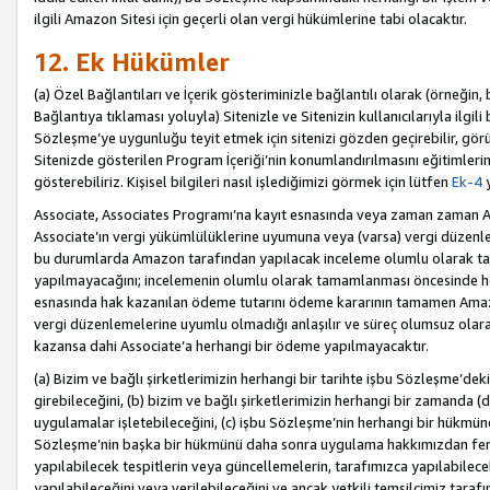
ilgili Amazon Sitesi için geçerli olan vergi hükümlerine tabi olacaktır.
12. Ek Hükümler
(a) Özel Bağlantıları ve İçerik gösteriminizle bağlantılı olarak (örneği
Bağlantıya tıklaması yoluyla) Sitenizle ve Sitenizin kullanıcılarıyla ilgili 
Sözleşme’ye uygunluğu teyit etmek için sitenizi gözden geçirebilir, görü
Sitenizde gösterilen Program İçeriği’nin konumlandırılmasını eğitimlerimi
gösterebiliriz. Kişisel bilgileri nasıl işlediğimizi görmek için lütfen
Ek-4
y
Associate, Associates Programı’na kayıt esnasında veya zaman zaman
Associate’ın vergi yükümlülüklerine uyumuna veya (varsa) vergi düzenlem
bu durumlarda Amazon tarafından yapılacak inceleme olumlu olarak t
yapılmayacağını; incelemenin olumlu olarak tamamlanması öncesinde he
esnasında hak kazanılan ödeme tutarını ödeme kararının tamamen Amazo
vergi düzenlemelerine uyumlu olmadığı anlaşılır ve süreç olumsuz olara
kazansa dahi Associate’a herhangi bir ödeme yapılmayacaktır.
(a) Bizim ve bağlı şirketlerimizin herhangi bir tarihte işbu Sözleşme’dek
girebileceğini, (b) bizim ve bağlı şirketlerimizin herhangi bir zamanda (
uygulamalar işletebileceğini, (c) işbu Sözleşme’nin herhangi bir hükmün
Sözleşme’nin başka bir hükmünü daha sonra uygulama hakkımızdan fera
yapılabilecek tespitlerin veya güncellemelerin, tarafımızca yapılabilece
yapılabileceğini veya verilebileceğini ve ancak yetkili temsilcimiz tarafı