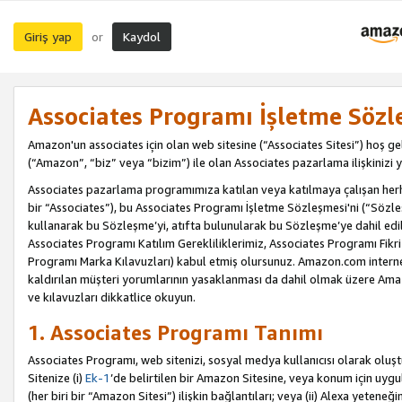
Giriş yap
Kaydol
or
Associates Programı İşletme Sözl
Amazon'un associates için olan web sitesine (“Associates Sitesi”) hoş ge
(“Amazon”, “biz” veya “bizim”) ile olan Associates pazarlama ilişkinizi y
Associates pazarlama programımıza katılan veya katılmaya çalışan herhan
bir “Associates”), bu Associates Programı İşletme Sözleşmesi'ni (“Sözl
kullanarak bu Sözleşme’yi, atıfta bulunularak bu Sözleşme’ye dahil edi
Associates Programı Katılım Gerekliliklerimiz, Associates Programı Fikri
Programı Marka Kılavuzları) kabul etmiş olursunuz. Amazon.com internet 
kaldırılan müşteri yorumlarının yasaklanması da dahil olmak üzere Amazo
ve kılavuzları dikkatlice okuyun.
1. Associates Programı Tanımı
Associates Programı, web sitenizi, sosyal medya kullanıcısı olarak oluştu
Sitenize (i)
Ek-1
’de belirtilen bir Amazon Sitesine, veya konum için uygula
(her biri bir “Amazon Sitesi”) ilişkin bağlantıları; veya (ii) Alexa yeteneğ