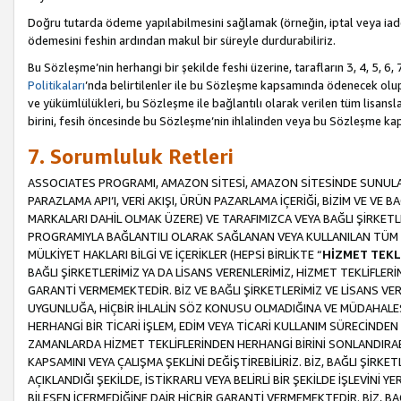
Doğru tutarda ödeme yapılabilmesini sağlamak (örneğin, iptal veya iad
ödemesini feshin ardından makul bir süreyle durdurabiliriz.
Bu Sözleşme’nin herhangi bir şekilde feshi üzerine, tarafların 3, 4, 5, 
Politikaları
’nda belirtilenler ile bu Sözleşme kapsamında ödenecek ol
ve yükümlülükleri, bu Sözleşme ile bağlantılı olarak verilen tüm lisansl
birini, fesih öncesinde bu Sözleşme’nin ihlalinden veya bu Sözleşme 
7. Sorumluluk Retleri
ASSOCIATES PROGRAMI, AMAZON SİTESİ, AMAZON SİTESİNDE SUNULAN
PARAZLAMA API’I, VERİ AKIŞI, ÜRÜN PAZARLAMA İÇERİĞİ, BİZİM VE VE 
MARKALARI DAHİL OLMAK ÜZERE) VE TARAFIMIZCA VEYA BAĞLI ŞİRKETL
PROGRAMIYLA BAĞLANTILI OLARAK SAĞLANAN VEYA KULLANILAN TÜM TE
MÜLKİYET HAKLARI BİLGİ VE İÇERİKLER (HEPSİ BİRLİKTE “
HİZMET TEKL
BAĞLI ŞİRKETLERİMİZ YA DA LİSANS VERENLERİMİZ, HİZMET TEKLİFLER
GARANTİ VERMEMEKTEDİR. BİZ VE BAĞLI ŞİRKETLERİMİZ VE LİSANS VEREN
UYGUNLUĞA, HİÇBİR İHLALİN SÖZ KONUSU OLMADIĞINA VE MÜDAHALESİ
HERHANGİ BİR TİCARİ İŞLEM, EDİM VEYA TİCARİ KULLANIM SÜRECİND
ZAMANLARDA HİZMET TEKLİFLERİNDEN HERHANGİ BİRİNİ SONLANDIRABİLİ
KAPSAMINI VEYA ÇALIŞMA ŞEKLİNİ DEĞİŞTİREBİLİRİZ. BİZ, BAĞLI ŞİRKE
AÇIKLANDIĞI ŞEKİLDE, İSTİKRARLI VEYA BELİRLİ BİR ŞEKİLDE İŞLEVİNİ
BİLEŞEN İÇERMEDİĞİNE DAİR HİÇBİR GARANTİ VERMEMEKTEDİR. BİZ, BAĞ