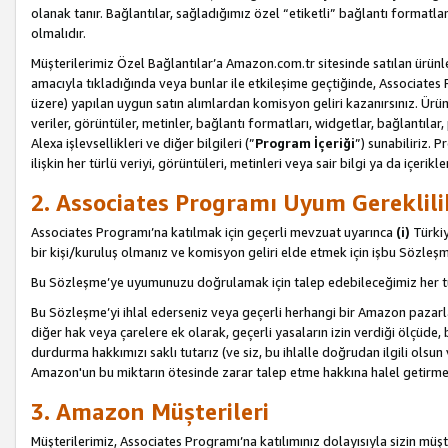
olanak tanır. Bağlantılar, sağladığımız özel “etiketli” bağlantı formatl
olmalıdır.
Müşterilerimiz Özel Bağlantılar’a Amazon.com.tr sitesinde satılan ürün
amacıyla tıkladığında veya bunlar ile etkileşime geçtiğinde, Associates Pro
üzere) yapılan uygun satın alımlardan komisyon geliri kazanırsınız. Ürün
veriler, görüntüler, metinler, bağlantı formatları, widgetlar, bağlantıla
Alexa işlevsellikleri ve diğer bilgileri (”
Program İçeriği
”) sunabiliriz. 
ilişkin her türlü veriyi, görüntüleri, metinleri veya sair bilgi ya da içeri
2. Associates Programı Uyum Gereklili
Associates Programı’na katılmak için geçerli mevzuat uyarınca
(i)
Türkiy
bir kişi/kuruluş olmanız ve komisyon geliri elde etmek için işbu Sözle
Bu Sözleşme’ye uyumunuzu doğrulamak için talep edebileceğimiz her tü
Bu Sözleşme’yi ihlal ederseniz veya geçerli herhangi bir Amazon pazarl
diğer hak veya çarelere ek olarak, geçerli yasaların izin verdiği ölçüd
durdurma hakkımızı saklı tutarız (ve siz, bu ihlalle doğrudan ilgili ols
Amazon'un bu miktarın ötesinde zarar talep etme hakkına halel getirmek
3. Amazon Müşterileri
Müşterilerimiz, Associates Programı’na katılımınız dolayısıyla sizin müşt