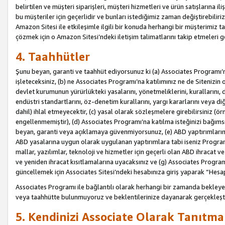
belirtilen ve müşteri siparişleri, müşteri hizmetleri ve ürün satışlarına il
bu müşteriler için geçerlidir ve bunları istediğimiz zaman değiştirebili
Amazon Sitesi ile etkileşimle ilgili bir konuda herhangi bir müşterimiz ta
çözmek için o Amazon Sitesi’ndeki iletişim talimatlarını takip etmeleri ge
4. Taahhütler
Şunu beyan, garanti ve taahhüt ediyorsunuz ki (a) Associates Programı’
işleteceksiniz, (b) ne Associates Programı’na katılımınız ne de Sitenizin 
devlet kurumunun yürürlükteki yasalarını, yönetmeliklerini, kurallarını, dü
endüstri standartlarını, öz-denetim kurallarını, yargı kararlarını veya diğ
dahil) ihlal etmeyecektir, (c) yasal olarak sözleşmelere girebilirsiniz (
engellenmemiştir), (d) Associates Programı’na katılma isteğinizi bağıms
beyan, garanti veya açıklamaya güvenmiyorsunuz, (e) ABD yaptırımlarına
ABD yasalarına uygun olarak uygulanan yaptırımlara tabi iseniz Progra
mallar, yazılımlar, teknoloji ve hizmetler için geçerli olan ABD ihracat 
ve yeniden ihracat kısıtlamalarına uyacaksınız ve (g) Associates Programı i
güncellemek için Associates Sitesi’ndeki hesabınıza giriş yaparak “Hesap 
Associates Programı ile bağlantılı olarak herhangi bir zamanda bekleye
veya taahhütte bulunmuyoruz ve beklentilerinize dayanarak gerçekleşt
5. Kendinizi Associate Olarak Tanıtma