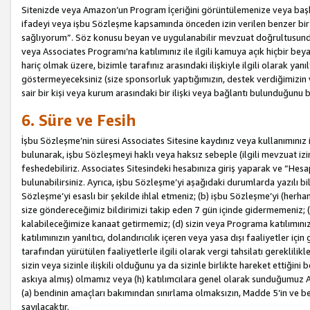
Sitenizde veya Amazon’un Program İçeriğini görüntülemenize veya başka b
ifadeyi veya işbu Sözleşme kapsamında önceden izin verilen benzer bir 
sağlıyorum”. Söz konusu beyan ve uygulanabilir mevzuat doğrultusunda 
veya Associates Programı’na katılımınız ile ilgili kamuya açık hiçbir be
hariç olmak üzere, bizimle tarafınız arasındaki ilişkiyle ilgili olarak ya
göstermeyeceksiniz (size sponsorluk yaptığımızın, destek verdiğimizin v
sair bir kişi veya kurum arasındaki bir ilişki veya bağlantı bulunduğunu
6. Süre ve Fesih
İşbu Sözleşme’nin süresi Associates Sitesine kaydınız veya kullanımınız i
bulunarak, işbu Sözleşmeyi haklı veya haksız sebeple (ilgili mevzuat 
feshedebiliriz. Associates Sitesindeki hesabınıza giriş yaparak ve “He
bulunabilirsiniz. Ayrıca, işbu Sözleşme’yi aşağıdaki durumlarda yazılı bi
Sözleşme’yi esaslı bir şekilde ihlal etmeniz; (b) işbu Sözleşme’yi (herhan
size göndereceğimiz bildirimizi takip eden 7 gün içinde gidermemeniz; 
kalabileceğimize kanaat getirmemiz; (d) sizin veya Programa katılımını
katılımınızın yanıltıcı, dolandırıcılık içeren veya yasa dışı faaliyetler i
tarafından yürütülen faaliyetlerle ilgili olarak vergi tahsilatı gerekli
sizin veya sizinle ilişkili olduğunu ya da sizinle birlikte hareket ettiği
askıya almış) olmamız veya (h) katılımcılara genel olarak sunduğumuz
(a) bendinin amaçları bakımından sınırlama olmaksızın, Madde 5’in ve be
sayılacaktır.