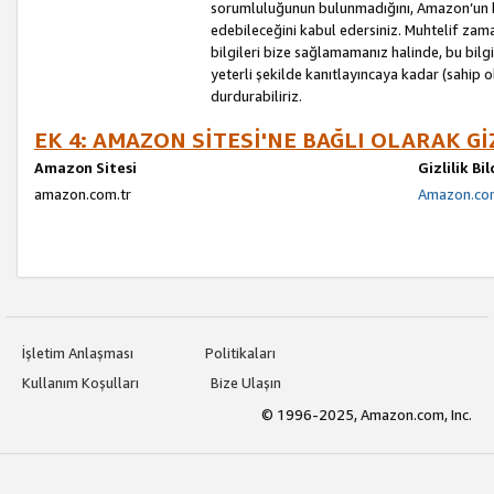
sorumluluğunun bulunmadığını, Amazon’un bu
edebileceğini kabul edersiniz. Muhtelif zama
bilgileri bize sağlamamanız halinde, bu bil
yeterli şekilde kanıtlayıncaya kadar (sahip
durdurabiliriz.
EK 4: AMAZON SİTESİ'NE BAĞLI OLARAK Gİ
Amazon Sitesi
Gizlilik Bi
amazon.com.tr
Amazon.com.
İşletim Anlaşması
Politikaları
Kullanım Koşulları
Bize Ulaşın
© 1996-2025, Amazon.com, Inc.