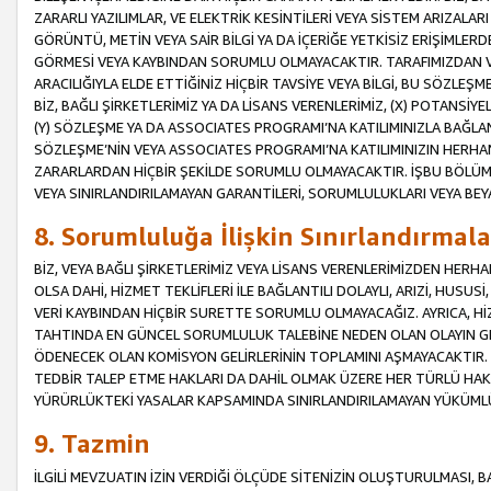
ZARARLI YAZILIMLAR, VE ELEKTRİK KESİNTİLERİ VEYA SİSTEM ARIZALARI
GÖRÜNTÜ, METİN VEYA SAİR BİLGİ YA DA İÇERİĞE YETKİSİZ ERİŞİMLERD
GÖRMESİ VEYA KAYBINDAN SORUMLU OLMAYACAKTIR. TARAFIMIZDAN VEY
ARACILIĞIYLA ELDE ETTİĞİNİZ HİÇBİR TAVSİYE VEYA BİLGİ, BU SÖZLE
BİZ, BAĞLI ŞİRKETLERİMİZ YA DA LİSANS VERENLERİMİZ, (X) POTANSİY
(Y) SÖZLEŞME YA DA ASSOCIATES PROGRAMI’NA KATILIMINIZLA BAĞLAN
SÖZLEŞME’NİN VEYA ASSOCIATES PROGRAMI’NA KATILIMINIZIN HERHA
ZARARLARDAN HİÇBİR ŞEKİLDE SORUMLU OLMAYACAKTIR. İŞBU BÖLÜM
VEYA SINIRLANDIRILAMAYAN GARANTİLERİ, SORUMLULUKLARI VEYA BEY
8. Sorumluluğa İlişkin Sınırlandırmala
BİZ, VEYA BAĞLI ŞİRKETLERİMİZ VEYA LİSANS VERENLERİMİZDEN HERHA
OLSA DAHİ, HİZMET TEKLİFLERİ İLE BAĞLANTILI DOLAYLI, ARIZİ, HUSUSİ
VERİ KAYBINDAN HİÇBİR SURETTE SORUMLU OLMAYACAĞIZ. AYRICA,
TAHTINDA EN GÜNCEL SORUMLULUK TALEBİNE NEDEN OLAN OLAYIN GER
ÖDENECEK OLAN KOMİSYON GELİRLERİNİN TOPLAMINI AŞMAYACAKTIR. İŞB
TEDBİR TALEP ETME HAKLARI DA DAHİL OLMAK ÜZERE HER TÜRLÜ HA
YÜRÜRLÜKTEKİ YASALAR KAPSAMINDA SINIRLANDIRILAMAYAN YÜKÜMLÜ
9. Tazmin
İLGİLİ MEVZUATIN İZİN VERDİĞİ ÖLÇÜDE SİTENİZİN OLUŞTURULMASI, B