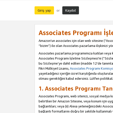
Giriş yap
Kaydol
or
Associates Programı İş
Amazon'un associates için olan web sitesine (“Assoc
“bizim”) ile olan Associates pazarlama ilişkinizi yön
Associates pazarlama programımıza katılan veya kat
Associates Programı İşletme Sözleşmesi'ni (“Sözle
bu Sözleşme’ye dahil edilen (madde 12’de tanımlan
Fikri Mülkiyet Lisansı,
Associates Programı Komisyon
yayınladığınız içeriğin ücret karşılığında oluştur
olması gerektiğini kabul edersiniz. Lütfen politikal
1. Associates Programı Tan
Associates Programı, web sitenizi, sosyal medya kull
belirtilen bir Amazon Sitesine, veya konum için uygul
bağlantıları; veya (ii) Alexa yeteneğinizdeki Associa
bağlantı formatlarını doğru bir şekilde kullanmalı