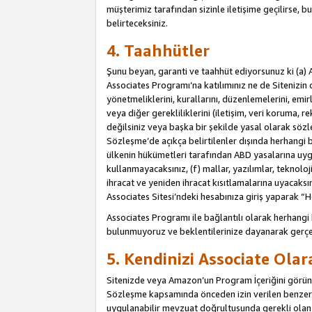
müşterimiz tarafından sizinle iletişime geçilirse, b
belirteceksiniz.
4. Taahhütler
Şunu beyan, garanti ve taahhüt ediyorsunuz ki (a) 
Associates Programı’na katılımınız ne de Sitenizin 
yönetmeliklerini, kurallarını, düzenlemelerini, emirle
veya diğer gerekliliklerini (iletişim, veri koruma, r
değilsiniz veya başka bir şekilde yasal olarak söz
Sözleşme’de açıkça belirtilenler dışında herhangi 
ülkenin hükümetleri tarafından ABD yasalarına uyg
kullanmayacaksınız, (f) mallar, yazılımlar, teknolo
ihracat ve yeniden ihracat kısıtlamalarına uyacaksın
Associates Sitesi’ndeki hesabınıza giriş yaparak “He
Associates Programı ile bağlantılı olarak herhangi
bulunmuyoruz ve beklentilerinize dayanarak gerçe
5. Kendinizi Associate Ola
Sitenizde veya Amazon’un Program İçeriğini görüntü
Sözleşme kapsamında önceden izin verilen benzer b
uygulanabilir mevzuat doğrultusunda gerekli olan d