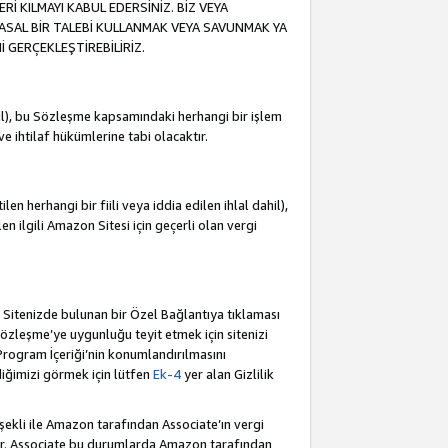
İ KILMAYI KABUL EDERSİNİZ. BİZ VEYA
YASAL BİR TALEBİ KULLANMAK VEYA SAVUNMAK YA
İ GERÇEKLEŞTİREBİLİRİZ.
dahil), bu Sözleşme kapsamındaki herhangi bir işlem
 ve ihtilaf hükümlerine tabi olacaktır.
en herhangi bir fiili veya iddia edilen ihlal dahil),
ilen ilgili Amazon Sitesi için geçerli olan vergi
e Sitenizde bulunan bir Özel Bağlantıya tıklaması
bu Sözleşme’ye uygunluğu teyit etmek için sitenizi
 Program İçeriği’nin konumlandırılmasını
ediğimizi görmek için lütfen
Ek-4
yer alan Gizlilik
 şekli ile Amazon tarafından Associate’ın vergi
dür. Associate bu durumlarda Amazon tarafından