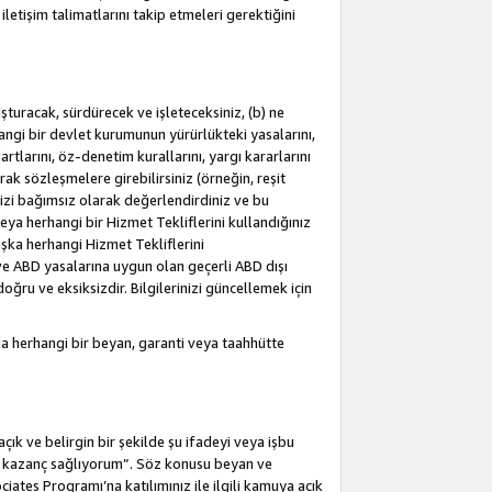
letişim talimatlarını takip etmeleri gerektiğini
turacak, sürdürecek ve işleteceksiniz, (b) ne
hangi bir devlet kurumunun yürürlükteki yasalarını,
dartlarını, öz-denetim kurallarını, yargı kararlarını
arak sözleşmelere girebilirsiniz (örneğin, reşit
izi bağımsız olarak değerlendirdiniz ve bu
ya herhangi bir Hizmet Tekliflerini kullandığınız
şka herhangi Hizmet Tekliflerini
a ve ABD yasalarına uygun olan geçerli ABD dışı
oğru ve eksiksizdir. Bilgilerinizi güncellemek için
a herhangi bir beyan, garanti veya taahhütte
ık ve belirgin bir şekilde şu ifadeyi veya işbu
an kazanç sağlıyorum”. Söz konusu beyan ve
ates Programı’na katılımınız ile ilgili kamuya açık