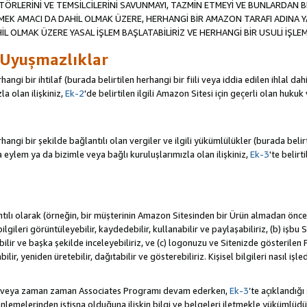
TÖRLERİNİ VE TEMSİLCİLERİNİ SAVUNMAYI, TAZMİN ETMEYİ VE BUNLARDAN BER
MEK AMACI DA DAHİL OLMAK ÜZERE, HERHANGİ BİR AMAZON TARAFI ADINA 
L OLMAK ÜZERE YASAL İŞLEM BAŞLATABİLİRİZ VE HERHANGİ BİR USULİ İŞLEM
 Uyuşmazlıklar
angi bir ihtilaf (burada belirtilen herhangi bir fiili veya iddia edilen ihlal 
a olan ilişkiniz,
Ek-2
'de belirtilen ilgili Amazon Sitesi için geçerli olan hukuk
ngi bir şekilde bağlantılı olan vergiler ve ilgili yükümlülükler (burada belirtil
ylem ya da bizimle veya bağlı kuruluşlarımızla olan ilişkiniz,
Ek-3
'te belirt
antılı olarak (örneğin, bir müşterinin Amazon Sitesinden bir Ürün almadan önc
i bilgileri görüntüleyebilir, kaydedebilir, kullanabilir ve paylaşabiliriz, (b) iş
ilir ve başka şekilde inceleyebiliriz, ve (c) logonuzu ve Sitenizde gösterilen
ir, yeniden üretebilir, dağıtabilir ve gösterebiliriz. Kişisel bilgileri nasıl işl
da veya zaman zaman Associates Programı devam ederken,
Ek-3
’te açıklandığı
lemelerinden istisna olduğuna ilişkin bilgi ve belgeleri iletmekle yükümlü