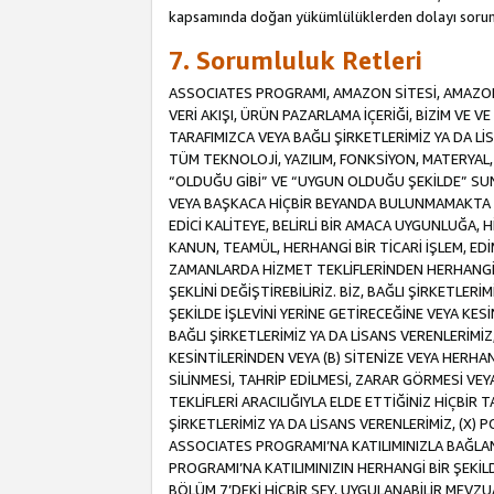
kapsamında doğan yükümlülüklerden dolayı sorum
7. Sorumluluk Retleri
ASSOCIATES PROGRAMI, AMAZON SİTESİ, AMAZON 
VERİ AKIŞI, ÜRÜN PAZARLAMA İÇERİĞİ, BİZİM VE 
TARAFIMIZCA VEYA BAĞLI ŞİRKETLERİMİZ YA DA 
TÜM TEKNOLOJİ, YAZILIM, FONKSİYON, MATERYAL, V
“OLDUĞU GİBİ” VE “UYGUN OLDUĞU ŞEKİLDE” SUNUL
VEYA BAŞKACA HİÇBİR BEYANDA BULUNMAMAKTA VE
EDİCİ KALİTEYE, BELİRLİ BİR AMACA UYGUNLUĞA,
KANUN, TEAMÜL, HERHANGİ BİR TİCARİ İŞLEM, E
ZAMANLARDA HİZMET TEKLİFLERİNDEN HERHANGİ BİR
ŞEKLİNİ DEĞİŞTİREBİLİRİZ. BİZ, BAĞLI ŞİRKETLERİ
ŞEKİLDE İŞLEVİNİ YERİNE GETİRECEĞİNE VEYA KES
BAĞLI ŞİRKETLERİMİZ YA DA LİSANS VERENLERİMİZ,
KESİNTİLERİNDEN VEYA (B) SİTENİZE VEYA HERHAN
SİLİNMESİ, TAHRİP EDİLMESİ, ZARAR GÖRMESİ V
TEKLİFLERİ ARACILIĞIYLA ELDE ETTİĞİNİZ HİÇBİR
ŞİRKETLERİMİZ YA DA LİSANS VERENLERİMİZ, (X) 
ASSOCIATES PROGRAMI’NA KATILIMINIZLA BAĞLAN
PROGRAMI’NA KATILIMINIZIN HERHANGİ BİR ŞEK
BÖLÜM 7’DEKİ HİÇBİR ŞEY, UYGULANABİLİR MEVZ