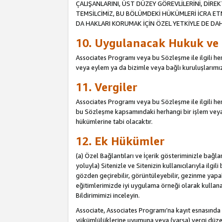
ÇALIŞANLARINI, ÜST DÜZEY GÖREVLİLERİNİ, DİREK
TEMSİLCİMİZ, BU BÖLÜMDEKİ HÜKÜMLERİ İCRA ET
DA HAKLARI KORUMAK İÇİN ÖZEL YETKİYLE DE DAHİ
10. Uygulanacak Hukuk ve
Associates Programı veya bu Sözleşme ile ilgili herh
veya eylem ya da bizimle veya bağlı kuruluşlarımızl
11. Vergiler
Associates Programı veya bu Sözleşme ile ilgili herha
bu Sözleşme kapsamındaki herhangi bir işlem veya e
hükümlerine tabi olacaktır.
12. Ek Hükümler
(a) Özel Bağlantıları ve İçerik gösteriminizle bağl
yoluyla) Sitenizle ve Sitenizin kullanıcılarıyla ilgil
gözden geçirebilir, görüntüleyebilir, gezinme yapab
eğitimlerimizde iyi uygulama örneği olarak kullanabil
Bildirimimizi inceleyin.
Associate, Associates Programı’na kayıt esnasın
yükümlülüklerine uyumuna veya (varsa) vergi düzen