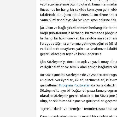
yapılacak inceleme olumlu olarak tamamlanmadan 
öncesinde herhangi bir şekilde komisyon geliri e
takdirinde olduğunu kabul eder. Bu inceleme netic
Satın Alımlar dolayısıyla bir komisyon gelirine ha
(a) Bizim ve bağlı şirketlerimizin herhangi bir tari
bağlı şirketlerimizin herhangi bir zamanda (doğruda
herhangi bir hükmüne kati bir şekilde riayet etm
feragat ettiğimiz anlamına gelmeyeceğini ve (d) iş
verilebilecek onayların, yalnızca tarafımızın takdi
geçerli olacağını teyit ve kabul edersiniz.
İşbu Sözleşme’yi, önceden açık ve yazılı onay olma
ve ilgili halefleri ve temlik alanları için bağlayıcı
Bu Sözleşme, bu Sözleşme’de ve AssociatesProgramı 
en güncel versiyonları, ekleri, şartnameleri, kılavu
güncellenen
Program Politikaları
da buna dahildir.
Sözleşme ile ayrı bir bağlantılı pazarlama program
olarak o sözleşme geçerli olacaktır. Bu Sözleşme (
olup, önceki tüm sözleşme ve görüşmeleri geçersiz 
“İçerir”, “dahil” ve “örneğin” terimleri, işbu Sözle
Kamuya açık olmayan veya makul bir şekilde gizli o