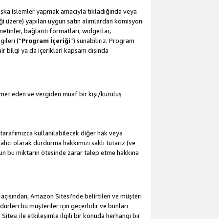
başka işlemler yapmak amacıyla tıkladığında veya
leceği üzere) yapılan uygun satın alımlardan komisyon
metinler, bağlantı formatları, widgetlar,
ileri (”
Program İçeriği
”) sunabiliriz. Program
air bilgi ya da içerikleri kapsam dışında
met eden ve vergiden muaf bir kişi/kuruluş
tarafımızca kullanılabilecek diğer hak veya
lıcı olarak durdurma hakkımızı saklı tutarız (ve
'un bu miktarın ötesinde zarar talep etme hakkına
i açısından, Amazon Sitesi’nde belirtilen ve müşteri
edürleri bu müşteriler için geçerlidir ve bunları
esi ile etkileşimle ilgili bir konuda herhangi bir