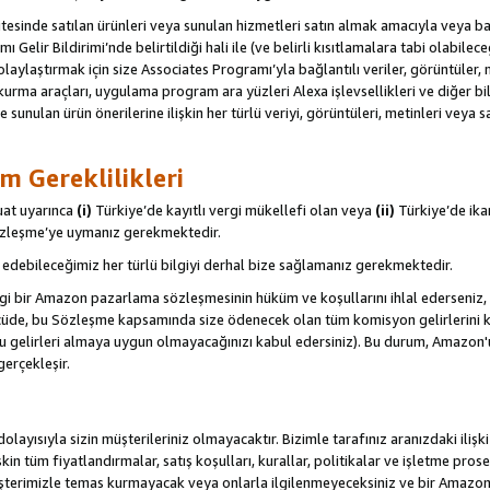
itesinde satılan ürünleri veya sunulan hizmetleri satın almak amacıyla veya 
ı Gelir Bildirimi’nde belirtildiği hali ile (ve belirli kısıtlamalara tabi olabi
olaylaştırmak için size Associates Programı’yla bağlantılı veriler, görüntüler, 
kurma araçları, uygulama program ara yüzleri Alexa işlevsellikleri ve diğer bilg
e sunulan ürün önerilerine ilişkin her türlü veriyi, görüntüleri, metinleri veya s
m Gereklilikleri
uat uyarınca
(i)
Türkiye’de kayıtlı vergi mükellefi olan veya
(ii)
Türkiye’de ika
Sözleşme’ye uymanız gerekmektedir.
debileceğimiz her türlü bilgiyi derhal bize sağlamanız gerekmektedir.
gi bir Amazon pazarlama sözleşmesinin hüküm ve koşullarını ihlal ederseniz, 
 ölçüde, bu Sözleşme kapsamında size ödenecek olan tüm komisyon gelirlerini ka
, bu gelirleri almaya uygun olmayacağınızı kabul edersiniz). Bu durum, Amazon
gerçekleşir.
olayısıyla sizin müşterileriniz olmayacaktır. Bizimle tarafınız aranızdaki ilişk
işkin tüm fiyatlandırmalar, satış koşulları, kurallar, politikalar ve işletme pros
şterimizle temas kurmayacak veya onlarla ilgilenmeyeceksiniz ve bir Amazon Sit