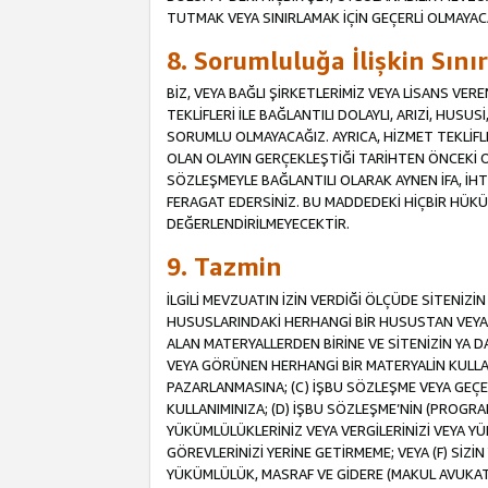
TUTMAK VEYA SINIRLAMAK İÇİN GEÇERLİ OLMAYAC
8. Sorumluluğa İlişkin Sın
BİZ, VEYA BAĞLI ŞİRKETLERİMİZ VEYA LİSANS VE
TEKLİFLERİ İLE BAĞLANTILI DOLAYLI, ARIZİ, HUSU
SORUMLU OLMAYACAĞIZ. AYRICA, HİZMET TEKL
OLAN OLAYIN GERÇEKLEŞTİĞİ TARİHTEN ÖNCEKİ O
SÖZLEŞMEYLE BAĞLANTILI OLARAK AYNEN İFA, İHT
FERAGAT EDERSİNİZ. BU MADDEDEKİ HİÇBİR HÜ
DEĞERLENDİRİLMEYECEKTİR.
9. Tazmin
İLGİLİ MEVZUATIN İZİN VERDİĞİ ÖLÇÜDE SİTENİZ
HUSUSLARINDAKİ HERHANGİ BİR HUSUSTAN VEYA 
ALAN MATERYALLERDEN BİRİNE VE SİTENİZİN YA D
VEYA GÖRÜNEN HERHANGİ BİR MATERYALİN KULLANI
PAZARLANMASINA; (C) İŞBU SÖZLEŞME VEYA GEÇER
KULLANIMINIZA; (D) İŞBU SÖZLEŞME’NİN (PROGRA
YÜKÜMLÜLÜKLERİNİZ VEYA VERGİLERİNİZİ VEYA Y
GÖREVLERİNİZİ YERİNE GETİRMEME; VEYA (F) SİZİN 
YÜKÜMLÜLÜK, MASRAF VE GİDERE (MAKUL AVUKATLIK