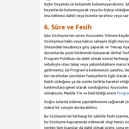
hiçbir beyanda ve iletişimde bulunmayacaksınız. İşbu
beyanlarda bulunmayacak veya bu ilişkiyi olduğund
ima edilmesi dahil) veya bizimle tarafınız veya sai
6. Süre ve Fesih
İşbu Sözleşme’nin süresi Associates Sitesine kaydını
Sözleşmeyi haklı veya haksız sebeple (ilgili mevz
Sitesindeki hesabınıza giriş yaparak ve “Hesap Aya
durumlarda yazılı bildirimde bulunarak derhal feshed
Program Politikası da dahil olmak üzere) herhangi b
sebebiyle olası talep veya yükümlülüklere maruz k
getirmemiz; (e) Program’a katılımınızın yanıltıcı, d
biri tarafından yürütülen faaliyetlerle ilgili olara
ilişkili olduğunu ya da sizinle birlikte hareket et
katılımcılara genel olarak sunduğumuz Associates
olmaksızın, Madde 5’in ve belirtildiği üzere
Program
Doğru tutarda ödeme yapılabilmesini sağlamak (örn
makul bir süreyle durdurabiliriz.
Bu Sözleşme’nin herhangi bir şekilde feshi üzerine,
bu Sözleşme kapsamında ödenecek olup henüz ödenm
verilen tüm lisanslar da dahil olmak üzere, sona e