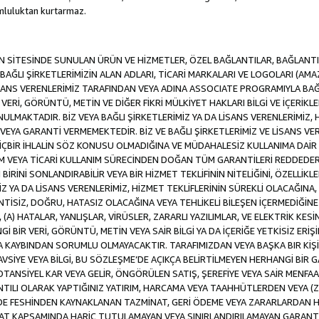
luluktan kurtarmaz.
SİTESİNDE SUNULAN ÜRÜN VE HİZMETLER, ÖZEL BAĞLANTILAR, BAĞLANTI F
VE BAĞLI ŞİRKETLERİMİZİN ALAN ADLARI, TİCARİ MARKALARI VE LOGOLARI (A
LİSANS VERENLERİMİZ TARAFINDAN VEYA ADINA ASSOCIATE PROGRAMIYLA BA
ERİ, GÖRÜNTÜ, METİN VE DİĞER FİKRİ MÜLKİYET HAKLARI BİLGİ VE İÇERİKLER
MAKTADIR. BİZ VEYA BAĞLI ŞİRKETLERİMİZ YA DA LİSANS VERENLERİMİZ, HİZ
YA GARANTİ VERMEMEKTEDİR. BİZ VE BAĞLI ŞİRKETLERİMİZ VE LİSANS VERE
 HİÇBİR İHLALİN SÖZ KONUSU OLMADIĞINA VE MÜDAHALESİZ KULLANIMA DAİR 
DİM VEYA TİCARİ KULLANIM SÜRECİNDEN DOĞAN TÜM GARANTİLERİ REDDEDER
İNİ SONLANDIRABİLİR VEYA BİR HİZMET TEKLİFİNİN NİTELİĞİNİ, ÖZELLİKLE
MİZ YA DA LİSANS VERENLERİMİZ, HİZMET TEKLİFLERİNİN SÜREKLİ OLACAĞINA, A
İNTİSİZ, DOĞRU, HATASIZ OLACAĞINA VEYA TEHLİKELİ BİLEŞEN İÇERMEDİĞİN
 (A) HATALAR, YANLIŞLAR, VİRÜSLER, ZARARLI YAZILIMLAR, VE ELEKTRİK KESİ
Gİ BİR VERİ, GÖRÜNTÜ, METİN VEYA SAİR BİLGİ YA DA İÇERİĞE YETKİSİZ ERİ
EYA KAYBINDAN SORUMLU OLMAYACAKTIR. TARAFIMIZDAN VEYA BAŞKA BIR KİŞ
 TAVSİYE VEYA BİLGİ, BU SÖZLEŞME’DE AÇIKÇA BELİRTİLMEYEN HERHANGİ BİR
POTANSİYEL KAR VEYA GELİR, ÖNGÖRÜLEN SATIŞ, ŞEREFİYE VEYA SAİR MENFA
TILI OLARAK YAPTIĞINIZ YATIRIM, HARCAMA VEYA TAAHHÜTLERDEN VEYA (Z
İLDE FESHİNDEN KAYNAKLANAN TAZMİNAT, GERİ ÖDEME VEYA ZARARLARDAN H
UAT KAPSAMINDA HARİÇ TUTULAMAYAN VEYA SINIRLANDIRILAMAYAN GARANTİ