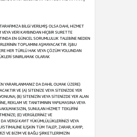
ARAFIMIZA BİLGİ VERİLMİŞ OLSA DAHİ, HİZMET
NIM VEYA VERİ KAYBINDAN HİÇBİR SURETTE
TINDA EN GÜNCEL SORUMLULUK TALEBİNE NEDEN
RLERİNİN TOPLAMINI AŞMAYACAKTIR. İŞBU
K ÜZERE HER TÜRLÜ HAK VEYA ÇÖZÜM YOLUNDAN
ÜKLERİ SINIRLAMAK OLARAK
NDEN YARARLANMANIZ DA DAHİL OLMAK ÜZERE)
KTIR VE (A) SİTENİZE VEYA SİTENİZDE YER
ONUNA; (B) SİTENİZİN VEYA SİTENİZDE YER ALAN
NE, REKLAM VE TANITIMININ YAPILMASINA VEYA
BAKILMAKSIZIN, SUNULAN HİZMET TEKLİFİNİ
MENİZE; (E) VERGİLERİNİZ VE
DA VERGİ KAYIT YÜKÜMLÜLÜKLERİNİZİ VEYA
UİSTİMALİNE İLİŞKİN TÜM TALEP, ZARAR, KAYIP,
Zİ VE BİZİM VE BAĞLI ŞİRKETLERİMİZİN