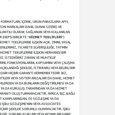
ORMATLARI, İÇERİK, ÜRÜN PARAZLAMA API’I,
MAZON MARKALARI DAHİL OLMAK ÜZERE) VE
ĞLANTILI OLARAK SAĞLANAN VEYA KULLANILAN
 (HEPSİ BİRLİKTE “
HİZMET TEKLİFLERİ
”)
MET TEKLİFLERİNE İLİŞKİN AÇIK, ZIMNİ, YASAL
NLERİMİZ, TİCARETE ELVERİŞLİLİĞE, TATMİN
HİZMET TEKLİFLERİNE İLİŞKİN HERHANGİ BİR
İZ. İSTEDİĞİMİZ ZAMAN VE MUHTELİF
RİNİ, FONKSİYONLARINI, KAPSAMINI VEYA ÇALIŞMA
ÇIKLANDIĞI ŞEKİLDE, İSTİKRARLI VEYA BELİRLİ BİR
E DAİR HİÇBİR GARANTİ VERMEMEKTEDİR. BİZ,
NTİLERİ VEYA SİSTEM ARIZALARI DA DAHİL, HİZMET
ŞİMLERDEN YA DA BUNLARIN DEĞİŞTİRİLMESİ YA DA
İ YA DA KURULUŞ TARAFINDAN YA DA HİZMET
 GARANTİ OLUŞTURMAYACAKTIR. AYRICA, BİZ, BAĞLI
AT KAYIPLARINDAN, (Y) SÖZLEŞME YA DA
) İŞBU SÖZLEŞME’NİN VEYA ASSOCIATES
İÇBİR ŞEKİLDE SORUMLU OLMAYACAKTIR. İŞBU
LERİ, SORUMLULUKLARI VEYA BEYANLARI HARİÇ