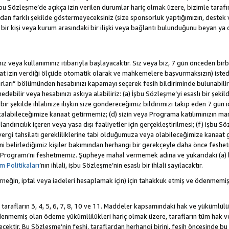
 Sözleşme’de açıkça izin verilen durumlar hariç olmak üzere, bizimle tarafınız a
an farklı şekilde göstermeyeceksiniz (size sponsorluk yaptığımızın, destek 
r bir kişi veya kurum arasındaki bir ilişki veya bağlantı bulunduğunu beyan ya
z veya kullanımınız itibarıyla başlayacaktır. Siz veya biz, 7 gün önceden birbi
uat izin verdiği ölçüde otomatik olarak ve mahkemelere başvurmaksızın) isted
rları” bölümünden hesabınızı kapamayı seçerek fesih bildiriminde bulunabilirs
ebilir veya hesabınızı askıya alabiliriz: (a) İşbu Sözleşme’yi esaslı bir şekild
ir şekilde ihlalinize ilişkin size göndereceğimiz bildirimizi takip eden 7 gün
alabileceğimize kanaat getirmemiz; (d) sizin veya Programa katılımınızın ma
olandırıcılık içeren veya yasa dışı faaliyetler için gerçekleştirilmesi; (f) işb
k vergi tahsilatı gerekliliklerine tabi olduğumuza veya olabileceğimize kanaat 
tiğini belirlediğimiz kişiler bakımından herhangi bir gerekçeyle daha önce fesh
 Programı’nı feshetmemiz. Şüpheye mahal vermemek adına ve yukarıdaki (a) 
 Politikaları
’nın ihlali, işbu Sözleşme’nin esaslı bir ihlali sayılacaktır.
eğin, iptal veya iadeleri hesaplamak için) için tahakkuk etmiş ve ödenmemiş
 tarafların 3, 4, 5, 6, 7, 8, 10 ve 11. Maddeler kapsamındaki hak ve yükümlülü
emiş olan ödeme yükümlülükleri hariç olmak üzere, tarafların tüm hak ve y
recektir. Bu Sözleşme’nin feshi, taraflardan herhangi birini, fesih öncesinde 