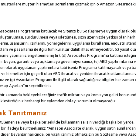
u müşterilere müşteri hizmetleri sorunlarını çözmek için o Amazon Sitesi’ndeki i
Associates Programı’na katılacak ve Sitenizi bu Sözleşme’ye uygun olarak oluş
oluşturulması, sürdürülmesi veya işletilmesi, sizin üzerinizde yetkisi olan her
rini, lisanslarını, izinlerini, yönergelerini, uygulama kurallarını, endüstri stan
eklam ve pazarlama ile ilgili tüm kurallar dahil) ihlal etmeyecektir, (c) yasal ol
leşme yapmanız engellenmemiştir), (d) Associates Programı’na katılma isteğin
bir beyan, garanti veya açıklamaya güvenmiyorsunuz, (e) ABD yaptırımlarına ve
un olarak uygulanan yaptırımlara tabi iseniz Programa katılmayacak veya ba
ji ve hizmetler için geçerli olan ABD ihracat ve yeniden ihracat kısıtlamaların
ız ve (g) Associates Programı ile ilgili olarak sağladığınız bilgiler her zaman d
sap Ayarları”nı seçebilirsiniz.
 bir zamanda bekleyebileceğiniz trafik miktarı veya komisyon geliri konusund
kleştirdiğiniz herhangi bir eylemden dolayı sorumlu olmayacağız.
rak Tanıtmanız
lemenize veya başka bir şekilde kullanmanıza izin verdiği başka bir yerde, aç
ir ifadeyi belirtmelisiniz: “Amazon Associate olarak, uygun satın alımlard
iğer beyanlar haricinde, ön yazılı iznimiz olmaksızın bu Sözleşme veya Associ