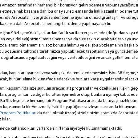
Amazon tarafından herhangi bir komisyon geliri ödemesi yapılmayacağını; 
lde etmeye hak kazansa dahi bu onay süreci esnasında hak kazanılan ödeme t
esinde Associate’ın vergi düzenlemelerine uyumlu olmadığı anlaşılır ve süreç
k kazansa dahi Associate’a herhangi bir ödeme yapılmayacaktır.
hte işbu Sözleşme’deki şartlardan farklı şartlar çerçevesinde (doğrudan veya dol
n veya dolaylı) sizin Sitenize benzer ya da size rakip olacak siteler veya uyg
enizde ısrarcı olmamamızın, söz konusu hükmü ya da işbu Sözleşme’nin başk
bu Sözleşme tahtında tarafımızca yapılabilecek tespitlerin veya güncellemeler
ri doğrultusunda yapılabileceğini veya verilebileceğini ve ancak yetkili temsil
dan, kanunlar uyarınca veya sair şekilde temlik edemezsiniz. İşbu Sözleşme, 
 olacak, bunlar lehine hüküm ifade edecek ve bunlara karşı uygulanabilir olacaktı
kapsamında size sunulan araçlar, alt programlar ve özelliklere ilişkin geçer
zları, programları ve diğer kuralları içermekte olup, bunlara uymayı kabul eder
 Bu Sözleşme ile herhangi bir Program Politikası arasında bir uyuşmazlık ol
ı kapsamında bir Amazon iştiraki ile yaptığınız sözleşme arasında bir uyuşma
Program Politikaları
da dahil olmak üzere) sizinle bizim aramızda Associates
kılar.
şme’de kullanıldıkları yerlerde sınırlama niyetiyle kullanılmamaktadır.
larak kabul edilmesi gereken, Associates Programı ile bağlantılı olarak size 