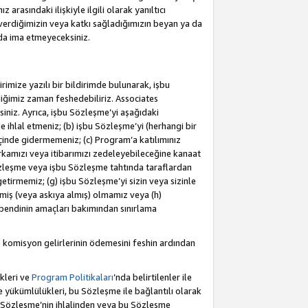
rasındaki ilişkiyle ilgili olarak yanıltıcı
verdiğimizin veya katkı sağladığımızın beyan ya da
 da ima etmeyeceksiniz.
rimize yazılı bir bildirimde bulunarak, işbu
iğimiz zaman feshedebiliriz. Associates
iniz. Ayrıca, işbu Sözleşme’yi aşağıdaki
e ihlal etmeniz; (b) işbu Sözleşme’yi (herhangi bir
 içinde gidermemeniz; (c) Program’a katılımınız
rkamızı veya itibarımızı zedeleyebileceğine kanaat
u Sözleşme veya işbu Sözleşme tahtında taraflardan
getirmemiz; (g) işbu Sözleşme’yi sizin veya sizinle
etmiş (veya askıya almış) olmamız veya (h)
bendinin amaçları bakımından sınırlama
 komisyon gelirlerinin ödemesini feshin ardından
kleri ve
Program Politikaları
’nda belirtilenler ile
ükümlülükleri, bu Sözleşme ile bağlantılı olarak
bu Sözleşme’nin ihlalinden veya bu Sözleşme