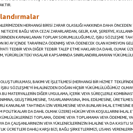
AKTIR.
ırlandırmalar
RENLERİMİZDEN HERHANGİ BİRİSİ ZARAR OLASILIĞI HAKKINDA DAHA ÖNCEDEN T
Sİ, NETİCEYE BAĞLI VEYA CEZAİ ZARARLARDAN, GELİR, KAR, ŞEREFİYE, KULLA
İFLERİNDEN KAYNAKLANAN TOPLAM SORUMLULUĞUMUZ, İŞBU SÖZLEŞME TAH
N İKİ AY İÇİNDE TARAFINIZA ÖDENMİŞ VEYA ÖDENECEK OLAN KOMİSYON GELİ
İYATİ TEDBİR VEYA DİĞER TEDBİR TALEP ETME HAKLARI DA DAHİL OLMA
KÜM, YÜRÜRLÜKTEKİ YASALAR KAPSAMINDA SINIRLANDIRILAMAYAN YÜKÜMLÜL
İN OLUŞTURULMASI, BAKIMI VE İŞLETİLMESİ (HERHANGİ BİR HİZMET TEKLİFİ
İŞBU SÖZLEŞME’Yİ İHLALİNİZDEN DOĞAN HİÇBİR YÜKÜMLÜLÜĞÜMÜZ OLMAYACA
A BU MATERYALLERİN DİĞER UYGULAMA, İÇERİK VEYA SÜREÇLERLE KOMBİNASY
MINA, GELİŞTİRİLMESİNE, TASARLANMASINA, İMAL EDİLMESİNE, ÜRETİLMESİ
Lİ KANUNLAR TAHTINDA İZİN VERİLMESİNE VEYA BUNLARI İHLAL ETMESİNE 
M POLİTİKALARI DA DAHİL OLMAK ÜZERE) HÜKÜM VEYA KOŞULLARINI İHLAL ET
ÜKÜMLÜLÜKLERİNİZİ TOPLAMA, ÖDEME VEYA TOPLAMAMA VEYA ÖDEMEME, YA 
YA DA ÇALIŞANLARINIZIN VEYA YÜKLENİCİLERİNİZİN İHLALİNE YA DA KASITLI S
 ÜCRETLERİ DAHİL) KARŞI BİZİ, BAĞLI ŞİRKETLERİMİZİ, LİSANS VERENLERİMİ