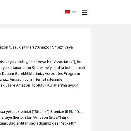
Amazon tüzel kişilikleri (“Amazon”, “biz” veya
i veya kuruluş, “siz” veya bir “Associates”), bu
veya kullanarak bu Sözleşme’yi, atıfta bulunularak
Katılım Gerekliliklerimiz, Associates Programı
sunuz. Amazon.com internet sitesinde
olmak üzere Amazon Topluluk Kuralları’na uygun
a yeteneklerinizi (“Siteniz”) Sitenize (i)
Ek-1
’de
siteye (her biri bir “Amazon Sitesi”) ilişkin
tanır. Bağlantılar, sağladığımız özel “etiketli”