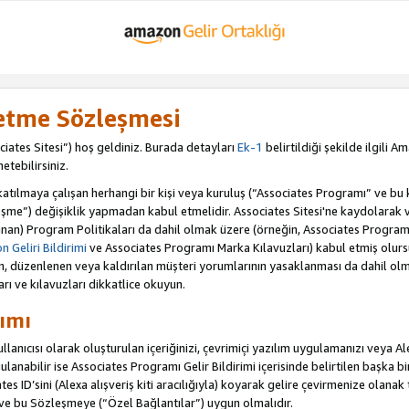
letme Sözleşmesi
iates Sitesi”) hoş geldiniz. Burada detayları
Ek-1
belirtildiği şekilde ilgili 
etebilirsiniz.
ılmaya çalışan herhangi bir kişi veya kuruluş (“Associates Programı” ve bu kiş
şme”) değişiklik yapmadan kabul etmelidir. Associates Sitesi'ne kaydolarak 
an) Program Politikaları da dahil olmak üzere (örneğin, Associates Programı 
 Geliri Bildirimi
ve Associates Programı Marka Kılavuzları) kabul etmiş olur
ulan, düzenlenen veya kaldırılan müşteri yorumlarının yasaklanması da dahil 
arı ve kılavuzları dikkatlice okuyun.
ımı
anıcısı olarak oluşturulan içeriğinizi, çevrimiçi yazılım uygulamanızı veya Alex
anabilir ise Associates Programı Gelir Bildirimi içerisinde belirtilen başka bir 
tes ID’sini (Alexa alışveriş kiti aracılığıyla) koyarak gelire çevirmenize olanak 
 ve bu Sözleşmeye (“Özel Bağlantılar”) uygun olmalıdır.