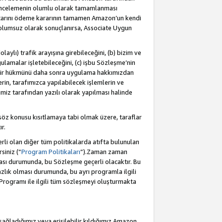
incelemenin olumlu olarak tamamlanması
utarını ödeme kararının tamamen Amazon’un kendi
 olumsuz olarak sonuçlanırsa, Associate Uygun
aylı) trafik arayışına girebileceğini, (b) bizim ve
ulamalar işletebileceğini, (c) işbu Sözleşme’nin
a bir hükmünü daha sonra uygulama hakkımızdan
in, tarafımızca yapılabilecek işlemlerin ve
cimiz tarafından yazılı olarak yapılması halinde
söz konusu kısıtlamaya tabi olmak üzere, taraflar
r.
li olan diğer tüm politikalarda atıfta bulunulan
siniz (“
Program Politikaları
”).Zaman zaman
ması durumunda, bu Sözleşme geçerli olacaktır. Bu
zlık olması durumunda, bu ayrı programla ilgili
Programı ile ilgili tüm sözleşmeyi oluşturmakta
sağladığımız veya erişilebilir kıldığımız Amazon