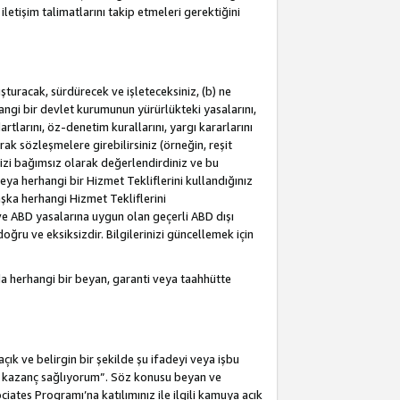
letişim talimatlarını takip etmeleri gerektiğini
turacak, sürdürecek ve işleteceksiniz, (b) ne
hangi bir devlet kurumunun yürürlükteki yasalarını,
dartlarını, öz-denetim kurallarını, yargı kararlarını
arak sözleşmelere girebilirsiniz (örneğin, reşit
izi bağımsız olarak değerlendirdiniz ve bu
ya herhangi bir Hizmet Tekliflerini kullandığınız
şka herhangi Hizmet Tekliflerini
a ve ABD yasalarına uygun olan geçerli ABD dışı
oğru ve eksiksizdir. Bilgilerinizi güncellemek için
a herhangi bir beyan, garanti veya taahhütte
ık ve belirgin bir şekilde şu ifadeyi veya işbu
an kazanç sağlıyorum”. Söz konusu beyan ve
ates Programı’na katılımınız ile ilgili kamuya açık