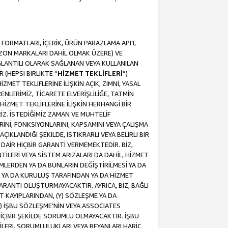
ORMATLARI, İÇERİK, ÜRÜN PARAZLAMA API’I,
MAZON MARKALARI DAHİL OLMAK ÜZERE) VE
ĞLANTILI OLARAK SAĞLANAN VEYA KULLANILAN
 (HEPSİ BİRLİKTE “
HİZMET TEKLİFLERİ
”)
MET TEKLİFLERİNE İLİŞKİN AÇIK, ZIMNİ, YASAL
NLERİMİZ, TİCARETE ELVERİŞLİLİĞE, TATMİN
HİZMET TEKLİFLERİNE İLİŞKİN HERHANGİ BİR
İZ. İSTEDİĞİMİZ ZAMAN VE MUHTELİF
RİNİ, FONKSİYONLARINI, KAPSAMINI VEYA ÇALIŞMA
ÇIKLANDIĞI ŞEKİLDE, İSTİKRARLI VEYA BELİRLİ BİR
E DAİR HİÇBİR GARANTİ VERMEMEKTEDİR. BİZ,
NTİLERİ VEYA SİSTEM ARIZALARI DA DAHİL, HİZMET
ŞİMLERDEN YA DA BUNLARIN DEĞİŞTİRİLMESİ YA DA
İ YA DA KURULUŞ TARAFINDAN YA DA HİZMET
 GARANTİ OLUŞTURMAYACAKTIR. AYRICA, BİZ, BAĞLI
AT KAYIPLARINDAN, (Y) SÖZLEŞME YA DA
) İŞBU SÖZLEŞME’NİN VEYA ASSOCIATES
İÇBİR ŞEKİLDE SORUMLU OLMAYACAKTIR. İŞBU
LERİ, SORUMLULUKLARI VEYA BEYANLARI HARİÇ