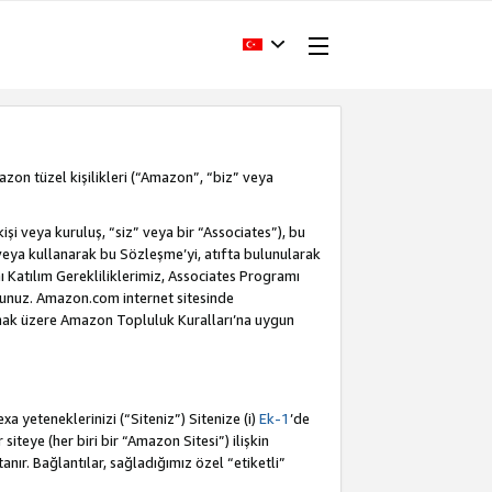
Amazon tüzel kişilikleri (“Amazon”, “biz” veya
i veya kuruluş, “siz” veya bir “Associates”), bu
veya kullanarak bu Sözleşme’yi, atıfta bulunularak
Katılım Gerekliliklerimiz, Associates Programı
sunuz. Amazon.com internet sitesinde
olmak üzere Amazon Topluluk Kuralları’na uygun
a yeteneklerinizi (“Siteniz”) Sitenize (i)
Ek-1
’de
siteye (her biri bir “Amazon Sitesi”) ilişkin
tanır. Bağlantılar, sağladığımız özel “etiketli”