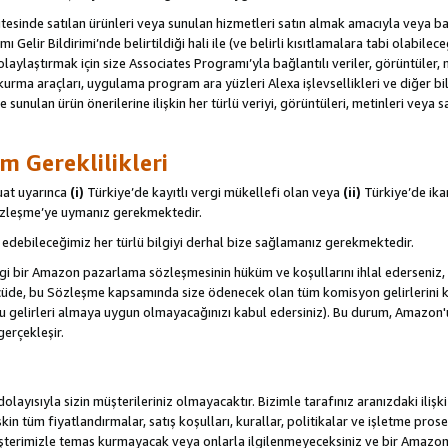
itesinde satılan ürünleri veya sunulan hizmetleri satın almak amacıyla veya 
ı Gelir Bildirimi’nde belirtildiği hali ile (ve belirli kısıtlamalara tabi olabi
olaylaştırmak için size Associates Programı’yla bağlantılı veriler, görüntüler, 
kurma araçları, uygulama program ara yüzleri Alexa işlevsellikleri ve diğer bilg
e sunulan ürün önerilerine ilişkin her türlü veriyi, görüntüleri, metinleri veya s
m Gereklilikleri
uat uyarınca
(i)
Türkiye’de kayıtlı vergi mükellefi olan veya
(ii)
Türkiye’de ika
Sözleşme’ye uymanız gerekmektedir.
debileceğimiz her türlü bilgiyi derhal bize sağlamanız gerekmektedir.
gi bir Amazon pazarlama sözleşmesinin hüküm ve koşullarını ihlal ederseniz, 
 ölçüde, bu Sözleşme kapsamında size ödenecek olan tüm komisyon gelirlerini ka
, bu gelirleri almaya uygun olmayacağınızı kabul edersiniz). Bu durum, Amazon
gerçekleşir.
olayısıyla sizin müşterileriniz olmayacaktır. Bizimle tarafınız aranızdaki ilişk
işkin tüm fiyatlandırmalar, satış koşulları, kurallar, politikalar ve işletme pros
şterimizle temas kurmayacak veya onlarla ilgilenmeyeceksiniz ve bir Amazon Sit