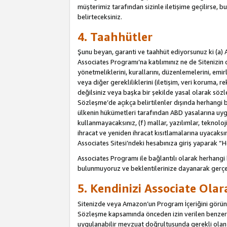
müşterimiz tarafından sizinle iletişime geçilirse, b
belirteceksiniz.
4. Taahhütler
Şunu beyan, garanti ve taahhüt ediyorsunuz ki (a) 
Associates Programı’na katılımınız ne de Sitenizin 
yönetmeliklerini, kurallarını, düzenlemelerini, emirle
veya diğer gerekliliklerini (iletişim, veri koruma, r
değilsiniz veya başka bir şekilde yasal olarak söz
Sözleşme’de açıkça belirtilenler dışında herhangi 
ülkenin hükümetleri tarafından ABD yasalarına uyg
kullanmayacaksınız, (f) mallar, yazılımlar, teknolo
ihracat ve yeniden ihracat kısıtlamalarına uyacaksın
Associates Sitesi’ndeki hesabınıza giriş yaparak “He
Associates Programı ile bağlantılı olarak herhangi
bulunmuyoruz ve beklentilerinize dayanarak gerçe
5. Kendinizi Associate Ola
Sitenizde veya Amazon’un Program İçeriğini görüntü
Sözleşme kapsamında önceden izin verilen benzer b
uygulanabilir mevzuat doğrultusunda gerekli olan d