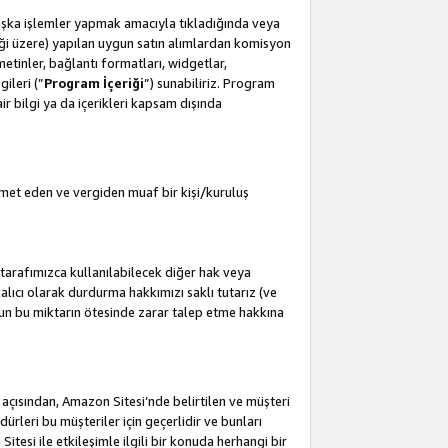
başka işlemler yapmak amacıyla tıkladığında veya
leceği üzere) yapılan uygun satın alımlardan komisyon
metinler, bağlantı formatları, widgetlar,
ileri (”
Program İçeriği
”) sunabiliriz. Program
air bilgi ya da içerikleri kapsam dışında
met eden ve vergiden muaf bir kişi/kuruluş
tarafımızca kullanılabilecek diğer hak veya
lıcı olarak durdurma hakkımızı saklı tutarız (ve
'un bu miktarın ötesinde zarar talep etme hakkına
i açısından, Amazon Sitesi’nde belirtilen ve müşteri
edürleri bu müşteriler için geçerlidir ve bunları
esi ile etkileşimle ilgili bir konuda herhangi bir