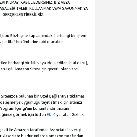
İ KILMAYI KABUL EDERSİNİZ. BİZ VEYA
YASAL BİR TALEBİ KULLANMAK VEYA SAVUNMAK YA
İ GERÇEKLEŞTİREBİLİRİZ.
dahil), bu Sözleşme kapsamındaki herhangi bir işlem
 ve ihtilaf hükümlerine tabi olacaktır.
en herhangi bir fiili veya iddia edilen ihlal dahil),
ilen ilgili Amazon Sitesi için geçerli olan vergi
e Sitenizde bulunan bir Özel Bağlantıya tıklaması
bu Sözleşme’ye uygunluğu teyit etmek için sitenizi
 Program İçeriği’nin konumlandırılmasını
ediğimizi görmek için lütfen
Ek-4
yer alan Gizlilik
 şekli ile Amazon tarafından Associate’ın vergi
dür. Associate bu durumlarda Amazon tarafından