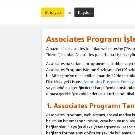
Giriş yap
Kaydol
or
Associates Programı İş
Amazon'un associates için olan web sitesine (“Assoc
“bizim”) ile olan Associates pazarlama ilişkinizi yön
Associates pazarlama programımıza katılan veya kat
Associates Programı İşletme Sözleşmesi'ni (“Sözle
bu Sözleşme’ye dahil edilen (madde 12’de tanımlan
Fikri Mülkiyet Lisansı,
Associates Programı Komisyon
yayınladığınız içeriğin ücret karşılığında oluştur
olması gerektiğini kabul edersiniz. Lütfen politikal
1. Associates Programı Tan
Associates Programı, web sitenizi, sosyal medya kull
belirtilen bir Amazon Sitesine, veya konum için uygul
bağlantıları; veya (ii) Alexa yeteneğinizdeki Associa
bağlantı formatlarını doğru bir şekilde kullanmalı