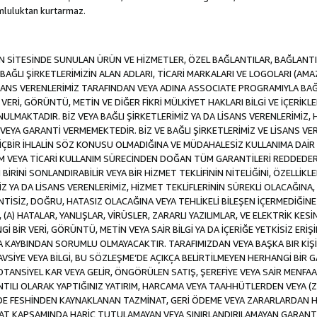
luluktan kurtarmaz.
SİTESİNDE SUNULAN ÜRÜN VE HİZMETLER, ÖZEL BAĞLANTILAR, BAĞLANTI F
VE BAĞLI ŞİRKETLERİMİZİN ALAN ADLARI, TİCARİ MARKALARI VE LOGOLARI (A
LİSANS VERENLERİMİZ TARAFINDAN VEYA ADINA ASSOCIATE PROGRAMIYLA BA
ERİ, GÖRÜNTÜ, METİN VE DİĞER FİKRİ MÜLKİYET HAKLARI BİLGİ VE İÇERİKLER
MAKTADIR. BİZ VEYA BAĞLI ŞİRKETLERİMİZ YA DA LİSANS VERENLERİMİZ, HİZ
YA GARANTİ VERMEMEKTEDİR. BİZ VE BAĞLI ŞİRKETLERİMİZ VE LİSANS VERE
 HİÇBİR İHLALİN SÖZ KONUSU OLMADIĞINA VE MÜDAHALESİZ KULLANIMA DAİR 
DİM VEYA TİCARİ KULLANIM SÜRECİNDEN DOĞAN TÜM GARANTİLERİ REDDEDER
İNİ SONLANDIRABİLİR VEYA BİR HİZMET TEKLİFİNİN NİTELİĞİNİ, ÖZELLİKLE
MİZ YA DA LİSANS VERENLERİMİZ, HİZMET TEKLİFLERİNİN SÜREKLİ OLACAĞINA, A
İNTİSİZ, DOĞRU, HATASIZ OLACAĞINA VEYA TEHLİKELİ BİLEŞEN İÇERMEDİĞİN
 (A) HATALAR, YANLIŞLAR, VİRÜSLER, ZARARLI YAZILIMLAR, VE ELEKTRİK KESİ
Gİ BİR VERİ, GÖRÜNTÜ, METİN VEYA SAİR BİLGİ YA DA İÇERİĞE YETKİSİZ ERİ
EYA KAYBINDAN SORUMLU OLMAYACAKTIR. TARAFIMIZDAN VEYA BAŞKA BIR KİŞ
 TAVSİYE VEYA BİLGİ, BU SÖZLEŞME’DE AÇIKÇA BELİRTİLMEYEN HERHANGİ BİR
POTANSİYEL KAR VEYA GELİR, ÖNGÖRÜLEN SATIŞ, ŞEREFİYE VEYA SAİR MENFA
TILI OLARAK YAPTIĞINIZ YATIRIM, HARCAMA VEYA TAAHHÜTLERDEN VEYA (Z
İLDE FESHİNDEN KAYNAKLANAN TAZMİNAT, GERİ ÖDEME VEYA ZARARLARDAN H
UAT KAPSAMINDA HARİÇ TUTULAMAYAN VEYA SINIRLANDIRILAMAYAN GARANTİ