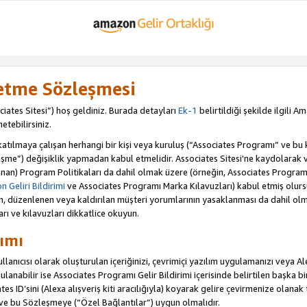
letme Sözleşmesi
iates Sitesi”) hoş geldiniz. Burada detayları
Ek-1
belirtildiği şekilde ilgili 
etebilirsiniz.
ılmaya çalışan herhangi bir kişi veya kuruluş (“Associates Programı” ve bu kiş
şme”) değişiklik yapmadan kabul etmelidir. Associates Sitesi'ne kaydolarak 
an) Program Politikaları da dahil olmak üzere (örneğin, Associates Programı 
 Geliri Bildirimi
ve Associates Programı Marka Kılavuzları) kabul etmiş olur
ulan, düzenlenen veya kaldırılan müşteri yorumlarının yasaklanması da dahil 
arı ve kılavuzları dikkatlice okuyun.
ımı
anıcısı olarak oluşturulan içeriğinizi, çevrimiçi yazılım uygulamanızı veya Alex
anabilir ise Associates Programı Gelir Bildirimi içerisinde belirtilen başka bir 
tes ID’sini (Alexa alışveriş kiti aracılığıyla) koyarak gelire çevirmenize olanak 
 ve bu Sözleşmeye (“Özel Bağlantılar”) uygun olmalıdır.