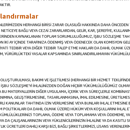
AKTIR.
ırlandırmalar
RENLERİMİZDEN HERHANGİ BİRİSİ ZARAR OLASILIĞI HAKKINDA DAHA ÖNCEDEN T
Sİ, NETİCEYE BAĞLI VEYA CEZAİ ZARARLARDAN, GELİR, KAR, ŞEREFİYE, KULLA
İFLERİNDEN KAYNAKLANAN TOPLAM SORUMLULUĞUMUZ, İŞBU SÖZLEŞME TAH
N İKİ AY İÇİNDE TARAFINIZA ÖDENMİŞ VEYA ÖDENECEK OLAN KOMİSYON GELİ
İYATİ TEDBİR VEYA DİĞER TEDBİR TALEP ETME HAKLARI DA DAHİL OLMA
KÜM, YÜRÜRLÜKTEKİ YASALAR KAPSAMINDA SINIRLANDIRILAMAYAN YÜKÜMLÜL
İN OLUŞTURULMASI, BAKIMI VE İŞLETİLMESİ (HERHANGİ BİR HİZMET TEKLİFİ
İŞBU SÖZLEŞME’Yİ İHLALİNİZDEN DOĞAN HİÇBİR YÜKÜMLÜLÜĞÜMÜZ OLMAYACA
A BU MATERYALLERİN DİĞER UYGULAMA, İÇERİK VEYA SÜREÇLERLE KOMBİNASY
MINA, GELİŞTİRİLMESİNE, TASARLANMASINA, İMAL EDİLMESİNE, ÜRETİLMESİ
Lİ KANUNLAR TAHTINDA İZİN VERİLMESİNE VEYA BUNLARI İHLAL ETMESİNE 
M POLİTİKALARI DA DAHİL OLMAK ÜZERE) HÜKÜM VEYA KOŞULLARINI İHLAL ET
ÜKÜMLÜLÜKLERİNİZİ TOPLAMA, ÖDEME VEYA TOPLAMAMA VEYA ÖDEMEME, YA 
YA DA ÇALIŞANLARINIZIN VEYA YÜKLENİCİLERİNİZİN İHLALİNE YA DA KASITLI S
 ÜCRETLERİ DAHİL) KARŞI BİZİ, BAĞLI ŞİRKETLERİMİZİ, LİSANS VERENLERİMİ