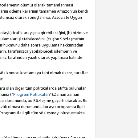
incelemenin olumlu olarak tamamlanması
utarını ödeme kararının tamamen Amazon’un kendi
 olumsuz olarak sonuçlanırsa, Associate Uygun
aylı) trafik arayışına girebileceğini, (b) bizim ve
ulamalar işletebileceğini, (c) işbu Sözleşme’nin
a bir hükmünü daha sonra uygulama hakkımızdan
in, tarafımızca yapılabilecek işlemlerin ve
cimiz tarafından yazılı olarak yapılması halinde
söz konusu kısıtlamaya tabi olmak üzere, taraflar
r.
li olan diğer tüm politikalarda atıfta bulunulan
siniz (“
Program Politikaları
”).Zaman zaman
ması durumunda, bu Sözleşme geçerli olacaktır. Bu
zlık olması durumunda, bu ayrı programla ilgili
Programı ile ilgili tüm sözleşmeyi oluşturmakta
sağladığımız veya erişilebilir kıldığımız Amazon