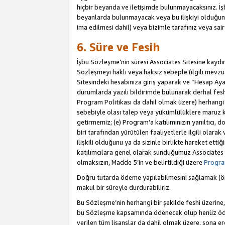
hiçbir beyanda ve iletişimde bulunmayacaksınız. İşbu
beyanlarda bulunmayacak veya bu ilişkiyi olduğund
ima edilmesi dahil) veya bizimle tarafınız veya sai
6. Süre ve Fesih
İşbu Sözleşme’nin süresi Associates Sitesine kaydını
Sözleşmeyi haklı veya haksız sebeple (ilgili mevz
Sitesindeki hesabınıza giriş yaparak ve “Hesap Aya
durumlarda yazılı bildirimde bulunarak derhal feshed
Program Politikası da dahil olmak üzere) herhangi b
sebebiyle olası talep veya yükümlülüklere maruz k
getirmemiz; (e) Program’a katılımınızın yanıltıcı, d
biri tarafından yürütülen faaliyetlerle ilgili olara
ilişkili olduğunu ya da sizinle birlikte hareket et
katılımcılara genel olarak sunduğumuz Associates
olmaksızın, Madde 5’in ve belirtildiği üzere
Program
Doğru tutarda ödeme yapılabilmesini sağlamak (örn
makul bir süreyle durdurabiliriz.
Bu Sözleşme’nin herhangi bir şekilde feshi üzerine,
bu Sözleşme kapsamında ödenecek olup henüz ödenm
verilen tüm lisanslar da dahil olmak üzere, sona e