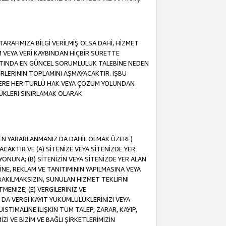
ARAFIMIZA BİLGİ VERİLMİŞ OLSA DAHİ, HİZMET
NIM VEYA VERİ KAYBINDAN HİÇBİR SURETTE
TINDA EN GÜNCEL SORUMLULUK TALEBİNE NEDEN
RLERİNİN TOPLAMINI AŞMAYACAKTIR. İŞBU
K ÜZERE HER TÜRLÜ HAK VEYA ÇÖZÜM YOLUNDAN
ÜKLERİ SINIRLAMAK OLARAK
NDEN YARARLANMANIZ DA DAHİL OLMAK ÜZERE)
KTIR VE (A) SİTENİZE VEYA SİTENİZDE YER
ONUNA; (B) SİTENİZİN VEYA SİTENİZDE YER ALAN
NE, REKLAM VE TANITIMININ YAPILMASINA VEYA
BAKILMAKSIZIN, SUNULAN HİZMET TEKLİFİNİ
MENİZE; (E) VERGİLERİNİZ VE
DA VERGİ KAYIT YÜKÜMLÜLÜKLERİNİZİ VEYA
UİSTİMALİNE İLİŞKİN TÜM TALEP, ZARAR, KAYIP,
Zİ VE BİZİM VE BAĞLI ŞİRKETLERİMİZİN