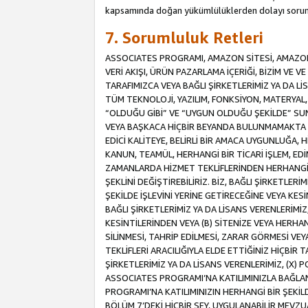
kapsamında doğan yükümlülüklerden dolayı sorum
7. Sorumluluk Retleri
ASSOCIATES PROGRAMI, AMAZON SİTESİ, AMAZON 
VERİ AKIŞI, ÜRÜN PAZARLAMA İÇERİĞİ, BİZİM VE 
TARAFIMIZCA VEYA BAĞLI ŞİRKETLERİMİZ YA DA 
TÜM TEKNOLOJİ, YAZILIM, FONKSİYON, MATERYAL, V
“OLDUĞU GİBİ” VE “UYGUN OLDUĞU ŞEKİLDE” SUNUL
VEYA BAŞKACA HİÇBİR BEYANDA BULUNMAMAKTA VE
EDİCİ KALİTEYE, BELİRLİ BİR AMACA UYGUNLUĞA,
KANUN, TEAMÜL, HERHANGİ BİR TİCARİ İŞLEM, E
ZAMANLARDA HİZMET TEKLİFLERİNDEN HERHANGİ BİR
ŞEKLİNİ DEĞİŞTİREBİLİRİZ. BİZ, BAĞLI ŞİRKETLERİ
ŞEKİLDE İŞLEVİNİ YERİNE GETİRECEĞİNE VEYA KES
BAĞLI ŞİRKETLERİMİZ YA DA LİSANS VERENLERİMİZ,
KESİNTİLERİNDEN VEYA (B) SİTENİZE VEYA HERHAN
SİLİNMESİ, TAHRİP EDİLMESİ, ZARAR GÖRMESİ V
TEKLİFLERİ ARACILIĞIYLA ELDE ETTİĞİNİZ HİÇBİR
ŞİRKETLERİMİZ YA DA LİSANS VERENLERİMİZ, (X) 
ASSOCIATES PROGRAMI’NA KATILIMINIZLA BAĞLAN
PROGRAMI’NA KATILIMINIZIN HERHANGİ BİR ŞEK
BÖLÜM 7’DEKİ HİÇBİR ŞEY, UYGULANABİLİR MEVZ