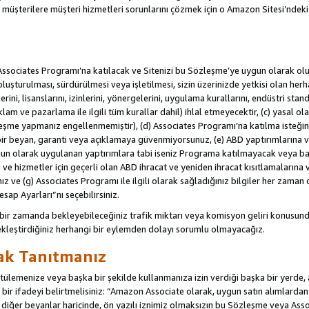
u müşterilere müşteri hizmetleri sorunlarını çözmek için o Amazon Sitesi’ndeki i
Associates Programı’na katılacak ve Sitenizi bu Sözleşme’ye uygun olarak oluş
oluşturulması, sürdürülmesi veya işletilmesi, sizin üzerinizde yetkisi olan her
rini, lisanslarını, izinlerini, yönergelerini, uygulama kurallarını, endüstri stan
eklam ve pazarlama ile ilgili tüm kurallar dahil) ihlal etmeyecektir, (c) yasal ol
leşme yapmanız engellenmemiştir), (d) Associates Programı’na katılma isteğin
bir beyan, garanti veya açıklamaya güvenmiyorsunuz, (e) ABD yaptırımlarına ve
un olarak uygulanan yaptırımlara tabi iseniz Programa katılmayacak veya ba
ji ve hizmetler için geçerli olan ABD ihracat ve yeniden ihracat kısıtlamaların
ız ve (g) Associates Programı ile ilgili olarak sağladığınız bilgiler her zaman d
sap Ayarları”nı seçebilirsiniz.
 bir zamanda bekleyebileceğiniz trafik miktarı veya komisyon geliri konusund
kleştirdiğiniz herhangi bir eylemden dolayı sorumlu olmayacağız.
rak Tanıtmanız
lemenize veya başka bir şekilde kullanmanıza izin verdiği başka bir yerde, aç
ir ifadeyi belirtmelisiniz: “Amazon Associate olarak, uygun satın alımlard
iğer beyanlar haricinde, ön yazılı iznimiz olmaksızın bu Sözleşme veya Associ