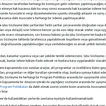
Amazon tarafından herhangi bir komisyon geliri ödemesi yapılmayacağını; 
lde etmeye hak kazansa dahi bu onay süreci esnasında hak kazanılan ödeme t
esinde Associate’ın vergi düzenlemelerine uyumlu olmadığı anlaşılır ve süreç
k kazansa dahi Associate’a herhangi bir ödeme yapılmayacaktır.
hte işbu Sözleşme’deki şartlardan farklı şartlar çerçevesinde (doğrudan veya dol
n veya dolaylı) sizin Sitenize benzer ya da size rakip olacak siteler veya uyg
enizde ısrarcı olmamamızın, söz konusu hükmü ya da işbu Sözleşme’nin başk
bu Sözleşme tahtında tarafımızca yapılabilecek tespitlerin veya güncellemeler
ri doğrultusunda yapılabileceğini veya verilebileceğini ve ancak yetkili temsil
dan, kanunlar uyarınca veya sair şekilde temlik edemezsiniz. İşbu Sözleşme, 
 olacak, bunlar lehine hüküm ifade edecek ve bunlara karşı uygulanabilir olacaktı
kapsamında size sunulan araçlar, alt programlar ve özelliklere ilişkin geçer
zları, programları ve diğer kuralları içermekte olup, bunlara uymayı kabul eder
 Bu Sözleşme ile herhangi bir Program Politikası arasında bir uyuşmazlık ol
ı kapsamında bir Amazon iştiraki ile yaptığınız sözleşme arasında bir uyuşma
Program Politikaları
da dahil olmak üzere) sizinle bizim aramızda Associates
kılar.
şme’de kullanıldıkları yerlerde sınırlama niyetiyle kullanılmamaktadır.
larak kabul edilmesi gereken, Associates Programı ile bağlantılı olarak size 