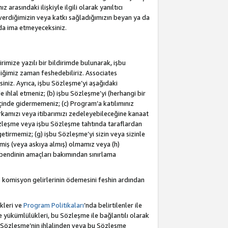
rasındaki ilişkiyle ilgili olarak yanıltıcı
verdiğimizin veya katkı sağladığımızın beyan ya da
 da ima etmeyeceksiniz.
rimize yazılı bir bildirimde bulunarak, işbu
iğimiz zaman feshedebiliriz. Associates
iniz. Ayrıca, işbu Sözleşme’yi aşağıdaki
e ihlal etmeniz; (b) işbu Sözleşme’yi (herhangi bir
 içinde gidermemeniz; (c) Program’a katılımınız
rkamızı veya itibarımızı zedeleyebileceğine kanaat
u Sözleşme veya işbu Sözleşme tahtında taraflardan
getirmemiz; (g) işbu Sözleşme’yi sizin veya sizinle
etmiş (veya askıya almış) olmamız veya (h)
bendinin amaçları bakımından sınırlama
 komisyon gelirlerinin ödemesini feshin ardından
kleri ve
Program Politikaları
’nda belirtilenler ile
ükümlülükleri, bu Sözleşme ile bağlantılı olarak
bu Sözleşme’nin ihlalinden veya bu Sözleşme