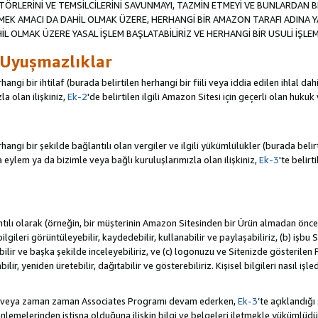
TÖRLERİNİ VE TEMSİLCİLERİNİ SAVUNMAYI, TAZMİN ETMEYİ VE BUNLARDAN BER
MEK AMACI DA DAHİL OLMAK ÜZERE, HERHANGİ BİR AMAZON TARAFI ADINA 
L OLMAK ÜZERE YASAL İŞLEM BAŞLATABİLİRİZ VE HERHANGİ BİR USULİ İŞLEM
 Uyuşmazlıklar
angi bir ihtilaf (burada belirtilen herhangi bir fiili veya iddia edilen ihlal 
a olan ilişkiniz,
Ek-2
'de belirtilen ilgili Amazon Sitesi için geçerli olan hukuk
ngi bir şekilde bağlantılı olan vergiler ve ilgili yükümlülükler (burada belirtil
ylem ya da bizimle veya bağlı kuruluşlarımızla olan ilişkiniz,
Ek-3
'te belirt
antılı olarak (örneğin, bir müşterinin Amazon Sitesinden bir Ürün almadan önc
i bilgileri görüntüleyebilir, kaydedebilir, kullanabilir ve paylaşabiliriz, (b) iş
ilir ve başka şekilde inceleyebiliriz, ve (c) logonuzu ve Sitenizde gösterilen
ir, yeniden üretebilir, dağıtabilir ve gösterebiliriz. Kişisel bilgileri nasıl işl
da veya zaman zaman Associates Programı devam ederken,
Ek-3
’te açıklandığı
lemelerinden istisna olduğuna ilişkin bilgi ve belgeleri iletmekle yükümlü