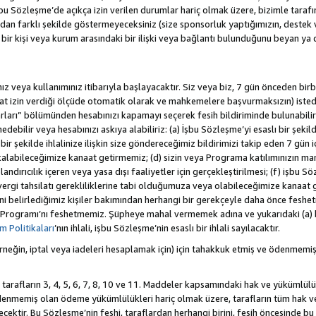
 Sözleşme’de açıkça izin verilen durumlar hariç olmak üzere, bizimle tarafınız a
an farklı şekilde göstermeyeceksiniz (size sponsorluk yaptığımızın, destek 
r bir kişi veya kurum arasındaki bir ilişki veya bağlantı bulunduğunu beyan ya
z veya kullanımınız itibarıyla başlayacaktır. Siz veya biz, 7 gün önceden birbi
uat izin verdiği ölçüde otomatik olarak ve mahkemelere başvurmaksızın) isted
rları” bölümünden hesabınızı kapamayı seçerek fesih bildiriminde bulunabilirs
ebilir veya hesabınızı askıya alabiliriz: (a) İşbu Sözleşme’yi esaslı bir şekild
ir şekilde ihlalinize ilişkin size göndereceğimiz bildirimizi takip eden 7 gün
alabileceğimize kanaat getirmemiz; (d) sizin veya Programa katılımınızın ma
olandırıcılık içeren veya yasa dışı faaliyetler için gerçekleştirilmesi; (f) işb
k vergi tahsilatı gerekliliklerine tabi olduğumuza veya olabileceğimize kanaat 
tiğini belirlediğimiz kişiler bakımından herhangi bir gerekçeyle daha önce fesh
 Programı’nı feshetmemiz. Şüpheye mahal vermemek adına ve yukarıdaki (a) 
 Politikaları
’nın ihlali, işbu Sözleşme’nin esaslı bir ihlali sayılacaktır.
eğin, iptal veya iadeleri hesaplamak için) için tahakkuk etmiş ve ödenmemiş
 tarafların 3, 4, 5, 6, 7, 8, 10 ve 11. Maddeler kapsamındaki hak ve yükümlülü
emiş olan ödeme yükümlülükleri hariç olmak üzere, tarafların tüm hak ve y
recektir. Bu Sözleşme’nin feshi, taraflardan herhangi birini, fesih öncesinde 