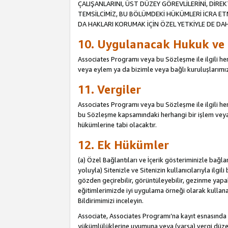
ÇALIŞANLARINI, ÜST DÜZEY GÖREVLİLERİNİ, DİREK
TEMSİLCİMİZ, BU BÖLÜMDEKİ HÜKÜMLERİ İCRA ET
DA HAKLARI KORUMAK İÇİN ÖZEL YETKİYLE DE DAHİ
10. Uygulanacak Hukuk ve
Associates Programı veya bu Sözleşme ile ilgili herh
veya eylem ya da bizimle veya bağlı kuruluşlarımızl
11. Vergiler
Associates Programı veya bu Sözleşme ile ilgili herha
bu Sözleşme kapsamındaki herhangi bir işlem veya e
hükümlerine tabi olacaktır.
12. Ek Hükümler
(a) Özel Bağlantıları ve İçerik gösteriminizle bağl
yoluyla) Sitenizle ve Sitenizin kullanıcılarıyla ilgil
gözden geçirebilir, görüntüleyebilir, gezinme yapab
eğitimlerimizde iyi uygulama örneği olarak kullanabil
Bildirimimizi inceleyin.
Associate, Associates Programı’na kayıt esnasın
yükümlülüklerine uyumuna veya (varsa) vergi düzen