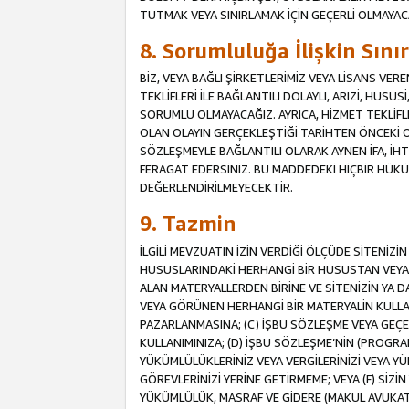
TUTMAK VEYA SINIRLAMAK İÇİN GEÇERLİ OLMAYAC
8. Sorumluluğa İlişkin Sın
BİZ, VEYA BAĞLI ŞİRKETLERİMİZ VEYA LİSANS VE
TEKLİFLERİ İLE BAĞLANTILI DOLAYLI, ARIZİ, HUSU
SORUMLU OLMAYACAĞIZ. AYRICA, HİZMET TEKL
OLAN OLAYIN GERÇEKLEŞTİĞİ TARİHTEN ÖNCEKİ O
SÖZLEŞMEYLE BAĞLANTILI OLARAK AYNEN İFA, İHT
FERAGAT EDERSİNİZ. BU MADDEDEKİ HİÇBİR HÜ
DEĞERLENDİRİLMEYECEKTİR.
9. Tazmin
İLGİLİ MEVZUATIN İZİN VERDİĞİ ÖLÇÜDE SİTENİZ
HUSUSLARINDAKİ HERHANGİ BİR HUSUSTAN VEYA 
ALAN MATERYALLERDEN BİRİNE VE SİTENİZİN YA D
VEYA GÖRÜNEN HERHANGİ BİR MATERYALİN KULLANI
PAZARLANMASINA; (C) İŞBU SÖZLEŞME VEYA GEÇER
KULLANIMINIZA; (D) İŞBU SÖZLEŞME’NİN (PROGRA
YÜKÜMLÜLÜKLERİNİZ VEYA VERGİLERİNİZİ VEYA Y
GÖREVLERİNİZİ YERİNE GETİRMEME; VEYA (F) SİZİN 
YÜKÜMLÜLÜK, MASRAF VE GİDERE (MAKUL AVUKATLIK