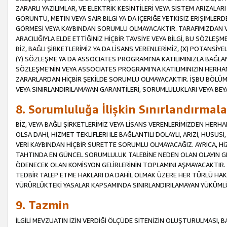
ZARARLI YAZILIMLAR, VE ELEKTRİK KESİNTİLERİ VEYA SİSTEM ARIZALARI
GÖRÜNTÜ, METİN VEYA SAİR BİLGİ YA DA İÇERİĞE YETKİSİZ ERİŞİMLERD
GÖRMESİ VEYA KAYBINDAN SORUMLU OLMAYACAKTIR. TARAFIMIZDAN VEY
ARACILIĞIYLA ELDE ETTİĞİNİZ HİÇBİR TAVSİYE VEYA BİLGİ, BU SÖZLE
BİZ, BAĞLI ŞİRKETLERİMİZ YA DA LİSANS VERENLERİMİZ, (X) POTANSİY
(Y) SÖZLEŞME YA DA ASSOCIATES PROGRAMI’NA KATILIMINIZLA BAĞLAN
SÖZLEŞME’NİN VEYA ASSOCIATES PROGRAMI’NA KATILIMINIZIN HERHA
ZARARLARDAN HİÇBİR ŞEKİLDE SORUMLU OLMAYACAKTIR. İŞBU BÖLÜM
VEYA SINIRLANDIRILAMAYAN GARANTİLERİ, SORUMLULUKLARI VEYA BEY
8. Sorumluluğa İlişkin Sınırlandırmala
BİZ, VEYA BAĞLI ŞİRKETLERİMİZ VEYA LİSANS VERENLERİMİZDEN HERHA
OLSA DAHİ, HİZMET TEKLİFLERİ İLE BAĞLANTILI DOLAYLI, ARIZİ, HUSUSİ
VERİ KAYBINDAN HİÇBİR SURETTE SORUMLU OLMAYACAĞIZ. AYRICA,
TAHTINDA EN GÜNCEL SORUMLULUK TALEBİNE NEDEN OLAN OLAYIN GER
ÖDENECEK OLAN KOMİSYON GELİRLERİNİN TOPLAMINI AŞMAYACAKTIR. İŞB
TEDBİR TALEP ETME HAKLARI DA DAHİL OLMAK ÜZERE HER TÜRLÜ HA
YÜRÜRLÜKTEKİ YASALAR KAPSAMINDA SINIRLANDIRILAMAYAN YÜKÜMLÜ
9. Tazmin
İLGİLİ MEVZUATIN İZİN VERDİĞİ ÖLÇÜDE SİTENİZİN OLUŞTURULMASI, B