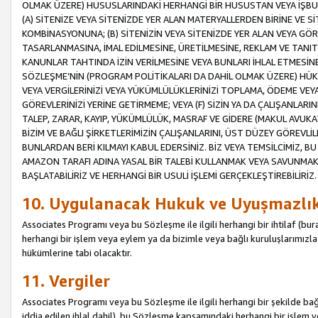
OLMAK ÜZERE) HUSUSLARINDAKİ HERHANGİ BİR HUSUSTAN VEYA İŞBU
(A) SİTENİZE VEYA SİTENİZDE YER ALAN MATERYALLERDEN BİRİNE VE S
KOMBİNASYONUNA; (B) SİTENİZİN VEYA SİTENİZDE YER ALAN VEYA GÖR
TASARLANMASINA, İMAL EDİLMESİNE, ÜRETİLMESİNE, REKLAM VE TANIT
KANUNLAR TAHTINDA İZİN VERİLMESİNE VEYA BUNLARI İHLAL ETMESİNE 
SÖZLEŞME’NİN (PROGRAM POLİTİKALARI DA DAHİL OLMAK ÜZERE) HÜKÜ
VEYA VERGİLERİNİZİ VEYA YÜKÜMLÜLÜKLERİNİZİ TOPLAMA, ÖDEME VEY
GÖREVLERİNİZİ YERİNE GETİRMEME; VEYA (F) SİZİN YA DA ÇALIŞANLARINI
TALEP, ZARAR, KAYIP, YÜKÜMLÜLÜK, MASRAF VE GİDERE (MAKUL AVUKATLI
BİZİM VE BAĞLI ŞİRKETLERİMİZİN ÇALIŞANLARINI, ÜST DÜZEY GÖREVLİL
BUNLARDAN BERİ KILMAYI KABUL EDERSİNİZ. BİZ VEYA TEMSİLCİMİZ, 
AMAZON TARAFI ADINA YASAL BİR TALEBİ KULLANMAK VEYA SAVUNMAK 
BAŞLATABİLİRİZ VE HERHANGİ BİR USULİ İŞLEMİ GERÇEKLEŞTİREBİLİRİZ.
10. Uygulanacak Hukuk ve Uyuşmazlı
Associates Programı veya bu Sözleşme ile ilgili herhangi bir ihtilaf (bura
herhangi bir işlem veya eylem ya da bizimle veya bağlı kuruluşlarımızla 
hükümlerine tabi olacaktır.
11. Vergiler
Associates Programı veya bu Sözleşme ile ilgili herhangi bir şekilde bağla
iddia edilen ihlal dahil), bu Sözleşme kapsamındaki herhangi bir işlem v