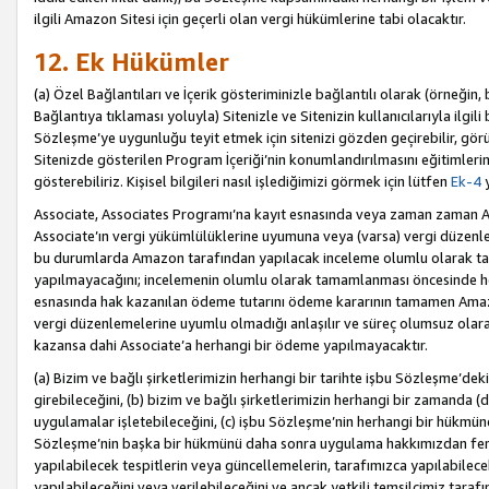
ilgili Amazon Sitesi için geçerli olan vergi hükümlerine tabi olacaktır.
12. Ek Hükümler
(a) Özel Bağlantıları ve İçerik gösteriminizle bağlantılı olarak (örneği
Bağlantıya tıklaması yoluyla) Sitenizle ve Sitenizin kullanıcılarıyla ilgili 
Sözleşme’ye uygunluğu teyit etmek için sitenizi gözden geçirebilir, görü
Sitenizde gösterilen Program İçeriği’nin konumlandırılmasını eğitimlerimi
gösterebiliriz. Kişisel bilgileri nasıl işlediğimizi görmek için lütfen
Ek-4
y
Associate, Associates Programı’na kayıt esnasında veya zaman zaman
Associate’ın vergi yükümlülüklerine uyumuna veya (varsa) vergi düzenlem
bu durumlarda Amazon tarafından yapılacak inceleme olumlu olarak t
yapılmayacağını; incelemenin olumlu olarak tamamlanması öncesinde he
esnasında hak kazanılan ödeme tutarını ödeme kararının tamamen Amazo
vergi düzenlemelerine uyumlu olmadığı anlaşılır ve süreç olumsuz olara
kazansa dahi Associate’a herhangi bir ödeme yapılmayacaktır.
(a) Bizim ve bağlı şirketlerimizin herhangi bir tarihte işbu Sözleşme’dek
girebileceğini, (b) bizim ve bağlı şirketlerimizin herhangi bir zamanda (
uygulamalar işletebileceğini, (c) işbu Sözleşme’nin herhangi bir hükmün
Sözleşme’nin başka bir hükmünü daha sonra uygulama hakkımızdan fera
yapılabilecek tespitlerin veya güncellemelerin, tarafımızca yapılabilece
yapılabileceğini veya verilebileceğini ve ancak yetkili temsilcimiz tarafı