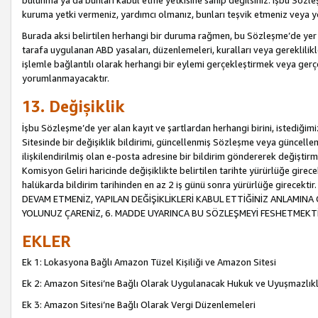
bulunma ya da bunları kabul etme yetkisine sahip değilsiniz. İşbu Sözleş
kuruma yetki vermeniz, yardımcı olmanız, bunları teşvik etmeniz veya yön
Burada aksi belirtilen herhangi bir duruma rağmen, bu Sözleşme’de yer a
tarafa uygulanan ABD yasaları, düzenlemeleri, kuralları veya gereklilikl
işlemle bağlantılı olarak herhangi bir eylemi gerçekleştirmek veya ge
yorumlanmayacaktır.
13. Değişiklik
İşbu Sözleşme’de yer alan kayıt ve şartlardan herhangi birini, istediğ
Sitesinde bir değişiklik bildirimi, güncellenmiş Sözleşme veya güncell
ilişkilendirilmiş olan e-posta adresine bir bildirim göndererek değiştir
Komisyon Geliri haricinde değişiklikte belirtilen tarihte yürürlüğe girec
halükarda bildirim tarihinden en az 2 iş günü sonra yürürlüğe gire
DEVAM ETMENİZ, YAPILAN DEĞİŞİKLİKLERİ KABUL ETTİĞİNİZ ANLAMINA 
YOLUNUZ ÇARENİZ, 6. MADDE UYARINCA BU SÖZLEŞMEYİ FESHETMEKTİ
EKLER
Ek 1: Lokasyona Bağlı Amazon Tüzel Kişiliği ve Amazon Sitesi
Ek 2: Amazon Sitesi’ne Bağlı Olarak Uygulanacak Hukuk ve Uyuşmazlık
Ek 3: Amazon Sitesi’ne Bağlı Olarak Vergi Düzenlemeleri