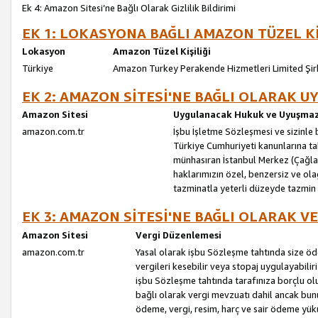
Ek 4: Amazon Sitesi’ne Bağlı Olarak Gizlilik Bildirimi
EK 1: LOKASYONA BAĞLI AMAZON TÜZEL Kİ
Lokasyon
Amazon Tüzel Kişiliği
Türkiye
Amazon Turkey Perakende Hizmetleri Limited Şir
EK 2: AMAZON SİTESİ'NE BAĞLI OLARAK 
Amazon Sitesi
Uygulanacak Hukuk ve Uyuşmazl
amazon.com.tr
İşbu İşletme Sözleşmesi ve sizinle b
Türkiye Cumhuriyeti kanunlarına ta
münhasıran İstanbul Merkez (Çağlaya
haklarımızın özel, benzersiz ve ol
tazminatla yeterli düzeyde tazmin
EK 3: AMAZON SİTESİ'NE BAĞLI OLARAK V
Amazon Sitesi
Vergi Düzenlemesi
amazon.com.tr
Yasal olarak işbu Sözleşme tahtında size ö
vergileri kesebilir veya stopaj uygulayabilir
işbu Sözleşme tahtında tarafınıza borçlu ol
bağlı olarak vergi mevzuatı dahil ancak bu
ödeme, vergi, resim, harç ve sair ödeme yü