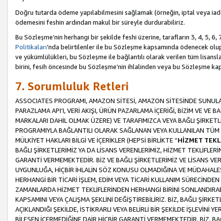
Doğru tutarda ödeme yapılabilmesini sağlamak (örneğin, iptal veya iad
ödemesini feshin ardından makul bir süreyle durdurabiliriz.
Bu Sözleşme’nin herhangi bir şekilde feshi üzerine, tarafların 3, 4, 5, 
Politikaları
’nda belirtilenler ile bu Sözleşme kapsamında ödenecek ol
ve yükümlülükleri, bu Sözleşme ile bağlantılı olarak verilen tüm lisansl
birini, fesih öncesinde bu Sözleşme’nin ihlalinden veya bu Sözleşme 
7. Sorumluluk Retleri
ASSOCIATES PROGRAMI, AMAZON SİTESİ, AMAZON SİTESİNDE SUNULAN
PARAZLAMA API’I, VERİ AKIŞI, ÜRÜN PAZARLAMA İÇERİĞİ, BİZİM VE VE 
MARKALARI DAHİL OLMAK ÜZERE) VE TARAFIMIZCA VEYA BAĞLI ŞİRKETL
PROGRAMIYLA BAĞLANTILI OLARAK SAĞLANAN VEYA KULLANILAN TÜM TE
MÜLKİYET HAKLARI BİLGİ VE İÇERİKLER (HEPSİ BİRLİKTE “
HİZMET TEKL
BAĞLI ŞİRKETLERİMİZ YA DA LİSANS VERENLERİMİZ, HİZMET TEKLİFLER
GARANTİ VERMEMEKTEDİR. BİZ VE BAĞLI ŞİRKETLERİMİZ VE LİSANS VEREN
UYGUNLUĞA, HİÇBİR İHLALİN SÖZ KONUSU OLMADIĞINA VE MÜDAHALESİ
HERHANGİ BİR TİCARİ İŞLEM, EDİM VEYA TİCARİ KULLANIM SÜRECİND
ZAMANLARDA HİZMET TEKLİFLERİNDEN HERHANGİ BİRİNİ SONLANDIRABİLİ
KAPSAMINI VEYA ÇALIŞMA ŞEKLİNİ DEĞİŞTİREBİLİRİZ. BİZ, BAĞLI ŞİRKE
AÇIKLANDIĞI ŞEKİLDE, İSTİKRARLI VEYA BELİRLİ BİR ŞEKİLDE İŞLEVİNİ
BİLEŞEN İÇERMEDİĞİNE DAİR HİÇBİR GARANTİ VERMEMEKTEDİR. BİZ, BAĞ