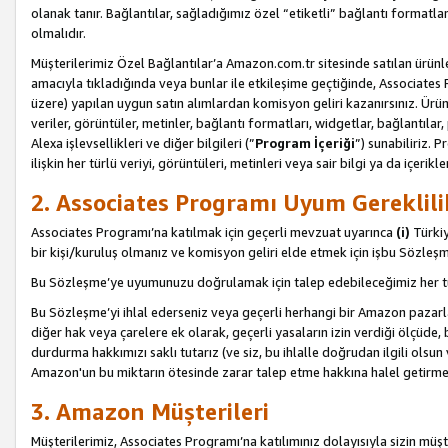
olanak tanır. Bağlantılar, sağladığımız özel “etiketli” bağlantı formatl
olmalıdır.
Müşterilerimiz Özel Bağlantılar’a Amazon.com.tr sitesinde satılan ürün
amacıyla tıkladığında veya bunlar ile etkileşime geçtiğinde, Associates Pro
üzere) yapılan uygun satın alımlardan komisyon geliri kazanırsınız. Ürün
veriler, görüntüler, metinler, bağlantı formatları, widgetlar, bağlantıla
Alexa işlevsellikleri ve diğer bilgileri (”
Program İçeriği
”) sunabiliriz. 
ilişkin her türlü veriyi, görüntüleri, metinleri veya sair bilgi ya da içeri
2. Associates Programı Uyum Gereklili
Associates Programı’na katılmak için geçerli mevzuat uyarınca
(i)
Türkiy
bir kişi/kuruluş olmanız ve komisyon geliri elde etmek için işbu Sözle
Bu Sözleşme’ye uyumunuzu doğrulamak için talep edebileceğimiz her tü
Bu Sözleşme’yi ihlal ederseniz veya geçerli herhangi bir Amazon pazarl
diğer hak veya çarelere ek olarak, geçerli yasaların izin verdiği ölçüd
durdurma hakkımızı saklı tutarız (ve siz, bu ihlalle doğrudan ilgili ols
Amazon'un bu miktarın ötesinde zarar talep etme hakkına halel getirmek
3. Amazon Müşterileri
Müşterilerimiz, Associates Programı’na katılımınız dolayısıyla sizin müşt