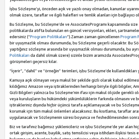
İşbu Sözleşme’yi, önceden açık ve yazılı onay olmadan, kanunlar uyarın
olmak üzere, taraflar ve ilgili halefleri ve temlik alanları için bağlayıc
Bu Sözleşme, bu Sözleşme’de ve AssociatesProgramı kapsamında size sunu
politikalarda atıfta bulunulan en güncel versiyonları, ekleri, şartnamele
edersiniz (“
Program Politikaları
”).Zaman zaman güncellenen
Program Po
bir uyuşmazlık olması durumunda, bu Sözleşme geçerli olacaktır. Bu Söz
yaptığınız sözleşme arasında bir uyuşmazlık olması durumunda, bu ayrı 
Politikaları
da dahil olmak üzere) sizinle bizim aramızda AssociatesProg
görüşmeleri geçersiz kılar.
“İçerir”, “dahil” ve “örneğin” terimleri, işbu Sözleşme’de kullanıldıkları
Kamuya açık olmayan veya makul bir şekilde gizli olarak kabul edilmesi g
kıldığımız Amazon veya iştiraklerinden herhangi biriyle ilgili bilgiler, A
Gizli Bilgileri yalnızca bu Sözleşme’nin ifası için makul ölçüde gerekli o
veya kuruluşların bu hükümdeki yükümlülüklerin farkında olmasını ve bunl
iştirakleriniz dışında hiçbir üçüncü tarafa açıklamayacak ve bu Sözleşme’
korumak için tüm makul önlemleri alacaksınız. Bu kısıtlama, taraflar aras
uygulanacak ve Sözleşmenin süresi boyunca ve feshedilmesinden sonraki
Biz ve tarafınız bağımsız yüklenicileriz ve işbu Sözleşme’de yer alan hiçbi
ortak girişim, acente, bayilik, satış temsilcisi veya istihdam ilişkisi te