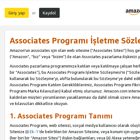
Giriş yap
Kaydol
or
Associates Programı İşletme Sözl
Amazon'un associates için olan web sitesine (“Associates Sitesi”) hoş ge
(“Amazon”, “biz” veya “bizim”) ile olan Associates pazarlama ilişkinizi y
Associates pazarlama programımıza katılan veya katılmaya çalışan herhan
bir “Associates”), bu Associates Programı İşletme Sözleşmesi'ni (“Sözl
kullanarak bu Sözleşme’yi, atıfta bulunularak bu Sözleşme’ye dahil edi
Associates Programı Katılım Gerekliliklerimiz, Associates Programı Fikri
Programı Marka Kılavuzları) kabul etmiş olursunuz. Amazon.com internet 
kaldırılan müşteri yorumlarının yasaklanması da dahil olmak üzere Amazo
ve kılavuzları dikkatlice okuyun.
1. Associates Programı Tanımı
Associates Programı, web sitenizi, sosyal medya kullanıcısı olarak oluştu
Sitenize (i)
Ek-1
’de belirtilen bir Amazon Sitesine, veya konum için uygula
(her biri bir “Amazon Sitesi”) ilişkin bağlantıları; veya (ii) Alexa yeteneğ