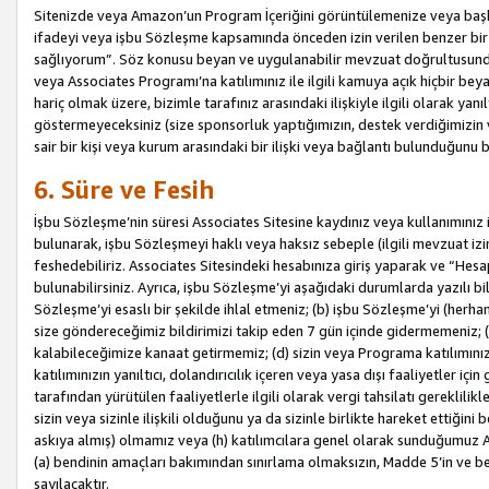
Sitenizde veya Amazon’un Program İçeriğini görüntülemenize veya başka b
ifadeyi veya işbu Sözleşme kapsamında önceden izin verilen benzer bir 
sağlıyorum”. Söz konusu beyan ve uygulanabilir mevzuat doğrultusunda 
veya Associates Programı’na katılımınız ile ilgili kamuya açık hiçbir be
hariç olmak üzere, bizimle tarafınız arasındaki ilişkiyle ilgili olarak ya
göstermeyeceksiniz (size sponsorluk yaptığımızın, destek verdiğimizin v
sair bir kişi veya kurum arasındaki bir ilişki veya bağlantı bulunduğunu
6. Süre ve Fesih
İşbu Sözleşme’nin süresi Associates Sitesine kaydınız veya kullanımınız i
bulunarak, işbu Sözleşmeyi haklı veya haksız sebeple (ilgili mevzuat 
feshedebiliriz. Associates Sitesindeki hesabınıza giriş yaparak ve “He
bulunabilirsiniz. Ayrıca, işbu Sözleşme’yi aşağıdaki durumlarda yazılı bi
Sözleşme’yi esaslı bir şekilde ihlal etmeniz; (b) işbu Sözleşme’yi (herhan
size göndereceğimiz bildirimizi takip eden 7 gün içinde gidermemeniz; 
kalabileceğimize kanaat getirmemiz; (d) sizin veya Programa katılımını
katılımınızın yanıltıcı, dolandırıcılık içeren veya yasa dışı faaliyetler i
tarafından yürütülen faaliyetlerle ilgili olarak vergi tahsilatı gerekli
sizin veya sizinle ilişkili olduğunu ya da sizinle birlikte hareket ettiği
askıya almış) olmamız veya (h) katılımcılara genel olarak sunduğumuz
(a) bendinin amaçları bakımından sınırlama olmaksızın, Madde 5’in ve be
sayılacaktır.