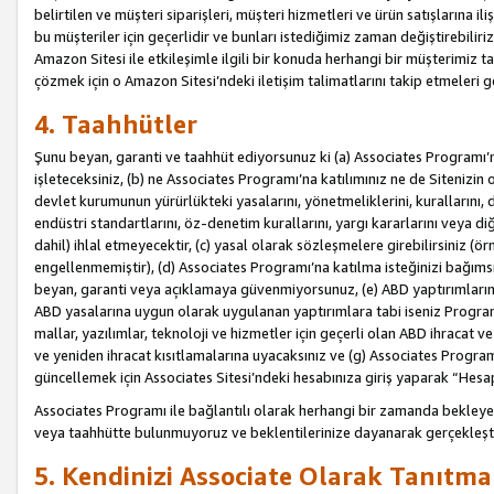
belirtilen ve müşteri siparişleri, müşteri hizmetleri ve ürün satışlarına il
bu müşteriler için geçerlidir ve bunları istediğimiz zaman değiştirebili
Amazon Sitesi ile etkileşimle ilgili bir konuda herhangi bir müşterimiz ta
çözmek için o Amazon Sitesi’ndeki iletişim talimatlarını takip etmeleri ge
4. Taahhütler
Şunu beyan, garanti ve taahhüt ediyorsunuz ki (a) Associates Programı’
işleteceksiniz, (b) ne Associates Programı’na katılımınız ne de Sitenizin 
devlet kurumunun yürürlükteki yasalarını, yönetmeliklerini, kurallarını, dü
endüstri standartlarını, öz-denetim kurallarını, yargı kararlarını veya diğ
dahil) ihlal etmeyecektir, (c) yasal olarak sözleşmelere girebilirsiniz (
engellenmemiştir), (d) Associates Programı’na katılma isteğinizi bağıms
beyan, garanti veya açıklamaya güvenmiyorsunuz, (e) ABD yaptırımlarına
ABD yasalarına uygun olarak uygulanan yaptırımlara tabi iseniz Progra
mallar, yazılımlar, teknoloji ve hizmetler için geçerli olan ABD ihracat 
ve yeniden ihracat kısıtlamalarına uyacaksınız ve (g) Associates Programı i
güncellemek için Associates Sitesi’ndeki hesabınıza giriş yaparak “Hesap 
Associates Programı ile bağlantılı olarak herhangi bir zamanda bekleye
veya taahhütte bulunmuyoruz ve beklentilerinize dayanarak gerçekleşt
5. Kendinizi Associate Olarak Tanıtma