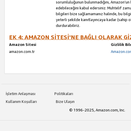
sorumluluğunun bulunmadığını, Amazon’un bu
edebileceğini kabul edersiniz. Muhtelif zama
bilgileri bize sağlamamanız halinde, bu bil
yeterli şekilde kanıtlayıncaya kadar (sahip
durdurabiliriz.
EK 4: AMAZON SİTESİ'NE BAĞLI OLARAK Gİ
Amazon Sitesi
Gizlilik Bi
amazon.com.tr
Amazon.com.
İşletim Anlaşması
Politikaları
Kullanım Koşulları
Bize Ulaşın
© 1996-2025, Amazon.com, Inc.