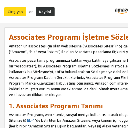
Giriş yap
Kaydol
or
Associates Programı İşletme Sözl
Amazon'un associates için olan web sitesine (“Associates Sitesi”) hoş ge
(“Amazon”, “biz” veya “bizim”) ile olan Associates pazarlama ilişkinizi y
Associates pazarlama programımıza katılan veya katılmaya çalışan herhan
bir “Associates”), bu Associates Programı İşletme Sözleşmesi'ni (“Sözl
kullanarak bu Sözleşme’yi, atıfta bulunularak bu Sözleşme’ye dahil edi
Associates Programı Katılım Gerekliliklerimiz, Associates Programı Fikri
Programı Marka Kılavuzları) kabul etmiş olursunuz. Amazon.com internet 
kaldırılan müşteri yorumlarının yasaklanması da dahil olmak üzere Amazo
ve kılavuzları dikkatlice okuyun.
1. Associates Programı Tanımı
Associates Programı, web sitenizi, sosyal medya kullanıcısı olarak oluştu
Sitenize (i)
Ek-1
’de belirtilen bir Amazon Sitesine, veya konum için uygula
(her biri bir “Amazon Sitesi”) ilişkin bağlantıları; veya (ii) Alexa yeteneğ