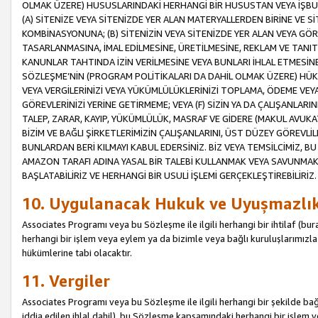
OLMAK ÜZERE) HUSUSLARINDAKİ HERHANGİ BİR HUSUSTAN VEYA İŞBU
(A) SİTENİZE VEYA SİTENİZDE YER ALAN MATERYALLERDEN BİRİNE VE S
KOMBİNASYONUNA; (B) SİTENİZİN VEYA SİTENİZDE YER ALAN VEYA GÖR
TASARLANMASINA, İMAL EDİLMESİNE, ÜRETİLMESİNE, REKLAM VE TANIT
KANUNLAR TAHTINDA İZİN VERİLMESİNE VEYA BUNLARI İHLAL ETMESİNE 
SÖZLEŞME’NİN (PROGRAM POLİTİKALARI DA DAHİL OLMAK ÜZERE) HÜKÜ
VEYA VERGİLERİNİZİ VEYA YÜKÜMLÜLÜKLERİNİZİ TOPLAMA, ÖDEME VEY
GÖREVLERİNİZİ YERİNE GETİRMEME; VEYA (F) SİZİN YA DA ÇALIŞANLARINI
TALEP, ZARAR, KAYIP, YÜKÜMLÜLÜK, MASRAF VE GİDERE (MAKUL AVUKATLI
BİZİM VE BAĞLI ŞİRKETLERİMİZİN ÇALIŞANLARINI, ÜST DÜZEY GÖREVLİL
BUNLARDAN BERİ KILMAYI KABUL EDERSİNİZ. BİZ VEYA TEMSİLCİMİZ, 
AMAZON TARAFI ADINA YASAL BİR TALEBİ KULLANMAK VEYA SAVUNMAK 
BAŞLATABİLİRİZ VE HERHANGİ BİR USULİ İŞLEMİ GERÇEKLEŞTİREBİLİRİZ.
10. Uygulanacak Hukuk ve Uyuşmazlı
Associates Programı veya bu Sözleşme ile ilgili herhangi bir ihtilaf (bura
herhangi bir işlem veya eylem ya da bizimle veya bağlı kuruluşlarımızla 
hükümlerine tabi olacaktır.
11. Vergiler
Associates Programı veya bu Sözleşme ile ilgili herhangi bir şekilde bağla
iddia edilen ihlal dahil), bu Sözleşme kapsamındaki herhangi bir işlem v