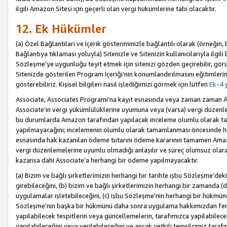
ilgili Amazon Sitesi için geçerli olan vergi hükümlerine tabi olacaktır.
12. Ek Hükümler
(a) Özel Bağlantıları ve İçerik gösteriminizle bağlantılı olarak (örneği
Bağlantıya tıklaması yoluyla) Sitenizle ve Sitenizin kullanıcılarıyla ilgili 
Sözleşme’ye uygunluğu teyit etmek için sitenizi gözden geçirebilir, görü
Sitenizde gösterilen Program İçeriği’nin konumlandırılmasını eğitimlerimi
gösterebiliriz. Kişisel bilgileri nasıl işlediğimizi görmek için lütfen
Ek-4
y
Associate, Associates Programı’na kayıt esnasında veya zaman zaman
Associate’ın vergi yükümlülüklerine uyumuna veya (varsa) vergi düzenlem
bu durumlarda Amazon tarafından yapılacak inceleme olumlu olarak t
yapılmayacağını; incelemenin olumlu olarak tamamlanması öncesinde he
esnasında hak kazanılan ödeme tutarını ödeme kararının tamamen Amazo
vergi düzenlemelerine uyumlu olmadığı anlaşılır ve süreç olumsuz olara
kazansa dahi Associate’a herhangi bir ödeme yapılmayacaktır.
(a) Bizim ve bağlı şirketlerimizin herhangi bir tarihte işbu Sözleşme’dek
girebileceğini, (b) bizim ve bağlı şirketlerimizin herhangi bir zamanda (
uygulamalar işletebileceğini, (c) işbu Sözleşme’nin herhangi bir hükmün
Sözleşme’nin başka bir hükmünü daha sonra uygulama hakkımızdan fera
yapılabilecek tespitlerin veya güncellemelerin, tarafımızca yapılabilece
yapılabileceğini veya verilebileceğini ve ancak yetkili temsilcimiz tarafı