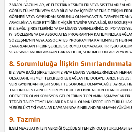
ZARARLI YAZILIMLAR, VE ELEKTRİK KESİNTİLERİ VEYA SİSTEM ARIZALARI
GÖRÜNTÜ, METİN VEYA SAİR BİLGİ YA DA İÇERİĞE YETKİSİZ ERİŞİMLERD
GÖRMESİ VEYA KAYBINDAN SORUMLU OLMAYACAKTIR. TARAFIMIZDAN VEY
ARACILIĞIYLA ELDE ETTİĞİNİZ HİÇBİR TAVSİYE VEYA BİLGİ, BU SÖZLE
BİZ, BAĞLI ŞİRKETLERİMİZ YA DA LİSANS VERENLERİMİZ, (X) POTANSİY
(Y) SÖZLEŞME YA DA ASSOCIATES PROGRAMI’NA KATILIMINIZLA BAĞLAN
SÖZLEŞME’NİN VEYA ASSOCIATES PROGRAMI’NA KATILIMINIZIN HERHA
ZARARLARDAN HİÇBİR ŞEKİLDE SORUMLU OLMAYACAKTIR. İŞBU BÖLÜM
VEYA SINIRLANDIRILAMAYAN GARANTİLERİ, SORUMLULUKLARI VEYA BEY
8. Sorumluluğa İlişkin Sınırlandırmala
BİZ, VEYA BAĞLI ŞİRKETLERİMİZ VEYA LİSANS VERENLERİMİZDEN HERHA
OLSA DAHİ, HİZMET TEKLİFLERİ İLE BAĞLANTILI DOLAYLI, ARIZİ, HUSUSİ
VERİ KAYBINDAN HİÇBİR SURETTE SORUMLU OLMAYACAĞIZ. AYRICA,
TAHTINDA EN GÜNCEL SORUMLULUK TALEBİNE NEDEN OLAN OLAYIN GER
ÖDENECEK OLAN KOMİSYON GELİRLERİNİN TOPLAMINI AŞMAYACAKTIR. İŞB
TEDBİR TALEP ETME HAKLARI DA DAHİL OLMAK ÜZERE HER TÜRLÜ HA
YÜRÜRLÜKTEKİ YASALAR KAPSAMINDA SINIRLANDIRILAMAYAN YÜKÜMLÜ
9. Tazmin
İLGİLİ MEVZUATIN İZİN VERDİĞİ ÖLÇÜDE SİTENİZİN OLUŞTURULMASI, B