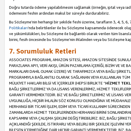
Doğru tutarda ödeme yapılabilmesini sağlamak (örneğin, iptal veya iad
ödemesini feshin ardından makul bir süreyle durdurabiliriz.
Bu Sözleşme’nin herhangi bir şekilde feshi üzerine, tarafların 3, 4, 5, 
Politikaları
’nda belirtilenler ile bu Sözleşme kapsamında ödenecek ol
ve yükümlülükleri, bu Sözleşme ile bağlantılı olarak verilen tüm lisansl
birini, fesih öncesinde bu Sözleşme’nin ihlalinden veya bu Sözleşme 
7. Sorumluluk Retleri
ASSOCIATES PROGRAMI, AMAZON SİTESİ, AMAZON SİTESİNDE SUNULAN
PARAZLAMA API’I, VERİ AKIŞI, ÜRÜN PAZARLAMA İÇERİĞİ, BİZİM VE VE 
MARKALARI DAHİL OLMAK ÜZERE) VE TARAFIMIZCA VEYA BAĞLI ŞİRKETL
PROGRAMIYLA BAĞLANTILI OLARAK SAĞLANAN VEYA KULLANILAN TÜM TE
MÜLKİYET HAKLARI BİLGİ VE İÇERİKLER (HEPSİ BİRLİKTE “
HİZMET TEKL
BAĞLI ŞİRKETLERİMİZ YA DA LİSANS VERENLERİMİZ, HİZMET TEKLİFLER
GARANTİ VERMEMEKTEDİR. BİZ VE BAĞLI ŞİRKETLERİMİZ VE LİSANS VEREN
UYGUNLUĞA, HİÇBİR İHLALİN SÖZ KONUSU OLMADIĞINA VE MÜDAHALESİ
HERHANGİ BİR TİCARİ İŞLEM, EDİM VEYA TİCARİ KULLANIM SÜRECİND
ZAMANLARDA HİZMET TEKLİFLERİNDEN HERHANGİ BİRİNİ SONLANDIRABİLİ
KAPSAMINI VEYA ÇALIŞMA ŞEKLİNİ DEĞİŞTİREBİLİRİZ. BİZ, BAĞLI ŞİRKE
AÇIKLANDIĞI ŞEKİLDE, İSTİKRARLI VEYA BELİRLİ BİR ŞEKİLDE İŞLEVİNİ
BİLEŞEN İÇERMEDİĞİNE DAİR HİÇBİR GARANTİ VERMEMEKTEDİR. BİZ, BAĞ