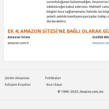
sorumluluğunun bulunmadığını, Amazon’un bu
edebileceğini kabul edersiniz. Muhtelif zama
bilgileri bize sağlamamanız halinde, bu bil
yeterli şekilde kanıtlayıncaya kadar (sahip
durdurabiliriz.
EK 4: AMAZON SİTESİ'NE BAĞLI OLARAK Gİ
Amazon Sitesi
Gizlilik Bi
amazon.com.tr
Amazon.com.
İşletim Anlaşması
Politikaları
Kullanım Koşulları
Bize Ulaşın
© 1996-2025, Amazon.com, Inc.