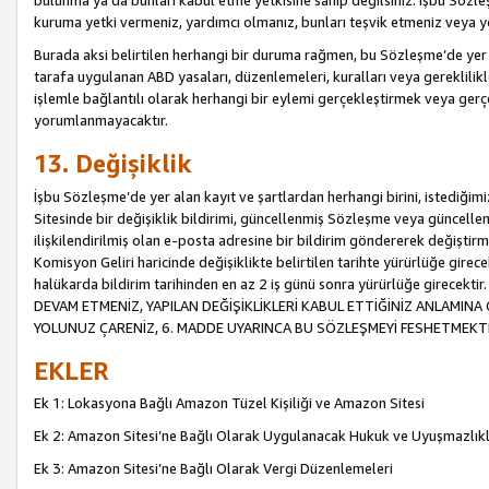
bulunma ya da bunları kabul etme yetkisine sahip değilsiniz. İşbu Sözleş
kuruma yetki vermeniz, yardımcı olmanız, bunları teşvik etmeniz veya yön
Burada aksi belirtilen herhangi bir duruma rağmen, bu Sözleşme’de yer a
tarafa uygulanan ABD yasaları, düzenlemeleri, kuralları veya gereklilikl
işlemle bağlantılı olarak herhangi bir eylemi gerçekleştirmek veya ge
yorumlanmayacaktır.
13. Değişiklik
İşbu Sözleşme’de yer alan kayıt ve şartlardan herhangi birini, istediğ
Sitesinde bir değişiklik bildirimi, güncellenmiş Sözleşme veya güncell
ilişkilendirilmiş olan e-posta adresine bir bildirim göndererek değiştir
Komisyon Geliri haricinde değişiklikte belirtilen tarihte yürürlüğe girec
halükarda bildirim tarihinden en az 2 iş günü sonra yürürlüğe gire
DEVAM ETMENİZ, YAPILAN DEĞİŞİKLİKLERİ KABUL ETTİĞİNİZ ANLAMINA 
YOLUNUZ ÇARENİZ, 6. MADDE UYARINCA BU SÖZLEŞMEYİ FESHETMEKTİ
EKLER
Ek 1: Lokasyona Bağlı Amazon Tüzel Kişiliği ve Amazon Sitesi
Ek 2: Amazon Sitesi’ne Bağlı Olarak Uygulanacak Hukuk ve Uyuşmazlık
Ek 3: Amazon Sitesi’ne Bağlı Olarak Vergi Düzenlemeleri