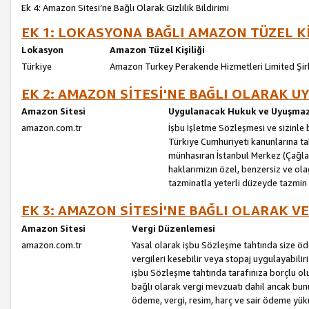
Ek 4: Amazon Sitesi’ne Bağlı Olarak Gizlilik Bildirimi
EK 1: LOKASYONA BAĞLI AMAZON TÜZEL Kİ
Lokasyon
Amazon Tüzel Kişiliği
Türkiye
Amazon Turkey Perakende Hizmetleri Limited Şir
EK 2: AMAZON SİTESİ'NE BAĞLI OLARAK 
Amazon Sitesi
Uygulanacak Hukuk ve Uyuşmazl
amazon.com.tr
İşbu İşletme Sözleşmesi ve sizinle b
Türkiye Cumhuriyeti kanunlarına ta
münhasıran İstanbul Merkez (Çağlaya
haklarımızın özel, benzersiz ve ol
tazminatla yeterli düzeyde tazmin
EK 3: AMAZON SİTESİ'NE BAĞLI OLARAK V
Amazon Sitesi
Vergi Düzenlemesi
amazon.com.tr
Yasal olarak işbu Sözleşme tahtında size ö
vergileri kesebilir veya stopaj uygulayabilir
işbu Sözleşme tahtında tarafınıza borçlu ol
bağlı olarak vergi mevzuatı dahil ancak bu
ödeme, vergi, resim, harç ve sair ödeme yü