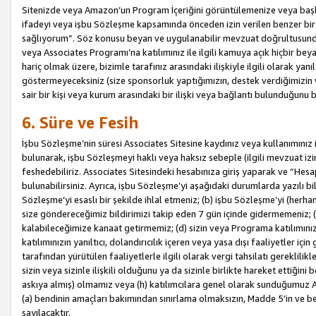
Sitenizde veya Amazon’un Program İçeriğini görüntülemenize veya başka b
ifadeyi veya işbu Sözleşme kapsamında önceden izin verilen benzer bir 
sağlıyorum”. Söz konusu beyan ve uygulanabilir mevzuat doğrultusunda 
veya Associates Programı’na katılımınız ile ilgili kamuya açık hiçbir be
hariç olmak üzere, bizimle tarafınız arasındaki ilişkiyle ilgili olarak ya
göstermeyeceksiniz (size sponsorluk yaptığımızın, destek verdiğimizin v
sair bir kişi veya kurum arasındaki bir ilişki veya bağlantı bulunduğunu
6. Süre ve Fesih
İşbu Sözleşme’nin süresi Associates Sitesine kaydınız veya kullanımınız i
bulunarak, işbu Sözleşmeyi haklı veya haksız sebeple (ilgili mevzuat 
feshedebiliriz. Associates Sitesindeki hesabınıza giriş yaparak ve “He
bulunabilirsiniz. Ayrıca, işbu Sözleşme’yi aşağıdaki durumlarda yazılı bi
Sözleşme’yi esaslı bir şekilde ihlal etmeniz; (b) işbu Sözleşme’yi (herhan
size göndereceğimiz bildirimizi takip eden 7 gün içinde gidermemeniz; 
kalabileceğimize kanaat getirmemiz; (d) sizin veya Programa katılımını
katılımınızın yanıltıcı, dolandırıcılık içeren veya yasa dışı faaliyetler i
tarafından yürütülen faaliyetlerle ilgili olarak vergi tahsilatı gerekli
sizin veya sizinle ilişkili olduğunu ya da sizinle birlikte hareket ettiği
askıya almış) olmamız veya (h) katılımcılara genel olarak sunduğumuz
(a) bendinin amaçları bakımından sınırlama olmaksızın, Madde 5’in ve be
sayılacaktır.