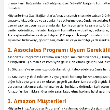
olanak tanır. Bağlantılar, sağladığımız özel “etiketli” bağlantı formatl
olmalıdır.
Müşterilerimiz Özel Bağlantılar’a Amazon.com.tr sitesinde satılan ürün
amacıyla tıkladığında veya bunlar ile etkileşime geçtiğinde, Associates Pro
üzere) yapılan uygun satın alımlardan komisyon geliri kazanırsınız. Ürün
veriler, görüntüler, metinler, bağlantı formatları, widgetlar, bağlantıla
Alexa işlevsellikleri ve diğer bilgileri (”
Program İçeriği
”) sunabiliriz. 
ilişkin her türlü veriyi, görüntüleri, metinleri veya sair bilgi ya da içeri
2. Associates Programı Uyum Gereklili
Associates Programı’na katılmak için geçerli mevzuat uyarınca
(i)
Türkiy
bir kişi/kuruluş olmanız ve komisyon geliri elde etmek için işbu Sözle
Bu Sözleşme’ye uyumunuzu doğrulamak için talep edebileceğimiz her tü
Bu Sözleşme’yi ihlal ederseniz veya geçerli herhangi bir Amazon pazarl
diğer hak veya çarelere ek olarak, geçerli yasaların izin verdiği ölçüd
durdurma hakkımızı saklı tutarız (ve siz, bu ihlalle doğrudan ilgili ols
Amazon'un bu miktarın ötesinde zarar talep etme hakkına halel getirmek
3. Amazon Müşterileri
Müşterilerimiz, Associates Programı’na katılımınız dolayısıyla sizin müşt