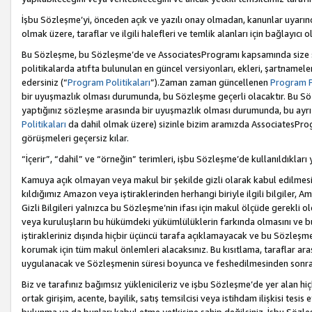
İşbu Sözleşme’yi, önceden açık ve yazılı onay olmadan, kanunlar uyarın
olmak üzere, taraflar ve ilgili halefleri ve temlik alanları için bağlayıc
Bu Sözleşme, bu Sözleşme’de ve AssociatesProgramı kapsamında size sunu
politikalarda atıfta bulunulan en güncel versiyonları, ekleri, şartnamele
edersiniz (“
Program Politikaları
”).Zaman zaman güncellenen
Program Po
bir uyuşmazlık olması durumunda, bu Sözleşme geçerli olacaktır. Bu Söz
yaptığınız sözleşme arasında bir uyuşmazlık olması durumunda, bu ayrı 
Politikaları
da dahil olmak üzere) sizinle bizim aramızda AssociatesProg
görüşmeleri geçersiz kılar.
“İçerir”, “dahil” ve “örneğin” terimleri, işbu Sözleşme’de kullanıldıkları
Kamuya açık olmayan veya makul bir şekilde gizli olarak kabul edilmesi g
kıldığımız Amazon veya iştiraklerinden herhangi biriyle ilgili bilgiler, A
Gizli Bilgileri yalnızca bu Sözleşme’nin ifası için makul ölçüde gerekli o
veya kuruluşların bu hükümdeki yükümlülüklerin farkında olmasını ve bunl
iştirakleriniz dışında hiçbir üçüncü tarafa açıklamayacak ve bu Sözleşme’
korumak için tüm makul önlemleri alacaksınız. Bu kısıtlama, taraflar aras
uygulanacak ve Sözleşmenin süresi boyunca ve feshedilmesinden sonraki
Biz ve tarafınız bağımsız yüklenicileriz ve işbu Sözleşme’de yer alan hiçbi
ortak girişim, acente, bayilik, satış temsilcisi veya istihdam ilişkisi te