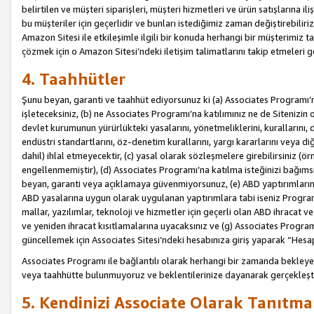
belirtilen ve müşteri siparişleri, müşteri hizmetleri ve ürün satışlarına il
bu müşteriler için geçerlidir ve bunları istediğimiz zaman değiştirebili
Amazon Sitesi ile etkileşimle ilgili bir konuda herhangi bir müşterimiz ta
çözmek için o Amazon Sitesi’ndeki iletişim talimatlarını takip etmeleri ge
4. Taahhütler
Şunu beyan, garanti ve taahhüt ediyorsunuz ki (a) Associates Programı’
işleteceksiniz, (b) ne Associates Programı’na katılımınız ne de Sitenizin 
devlet kurumunun yürürlükteki yasalarını, yönetmeliklerini, kurallarını, dü
endüstri standartlarını, öz-denetim kurallarını, yargı kararlarını veya diğ
dahil) ihlal etmeyecektir, (c) yasal olarak sözleşmelere girebilirsiniz (
engellenmemiştir), (d) Associates Programı’na katılma isteğinizi bağıms
beyan, garanti veya açıklamaya güvenmiyorsunuz, (e) ABD yaptırımlarına
ABD yasalarına uygun olarak uygulanan yaptırımlara tabi iseniz Progra
mallar, yazılımlar, teknoloji ve hizmetler için geçerli olan ABD ihracat 
ve yeniden ihracat kısıtlamalarına uyacaksınız ve (g) Associates Programı i
güncellemek için Associates Sitesi’ndeki hesabınıza giriş yaparak “Hesap 
Associates Programı ile bağlantılı olarak herhangi bir zamanda bekleye
veya taahhütte bulunmuyoruz ve beklentilerinize dayanarak gerçekleşt
5. Kendinizi Associate Olarak Tanıtma