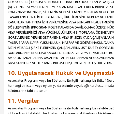
OLMAK ÜZERE) HUSUSLARINDAKİ HERHANGİ BİR HUSUSTAN VEYA İŞBU
(A) SİTENİZE VEYA SİTENİZDE YER ALAN MATERYALLERDEN BİRİNE VE S
KOMBİNASYONUNA; (B) SİTENİZİN VEYA SİTENİZDE YER ALAN VEYA GÖR
TASARLANMASINA, İMAL EDİLMESİNE, ÜRETİLMESİNE, REKLAM VE TANIT
KANUNLAR TAHTINDA İZİN VERİLMESİNE VEYA BUNLARI İHLAL ETMESİNE 
SÖZLEŞME’NİN (PROGRAM POLİTİKALARI DA DAHİL OLMAK ÜZERE) HÜKÜ
VEYA VERGİLERİNİZİ VEYA YÜKÜMLÜLÜKLERİNİZİ TOPLAMA, ÖDEME VEY
GÖREVLERİNİZİ YERİNE GETİRMEME; VEYA (F) SİZİN YA DA ÇALIŞANLARINI
TALEP, ZARAR, KAYIP, YÜKÜMLÜLÜK, MASRAF VE GİDERE (MAKUL AVUKATLI
BİZİM VE BAĞLI ŞİRKETLERİMİZİN ÇALIŞANLARINI, ÜST DÜZEY GÖREVLİL
BUNLARDAN BERİ KILMAYI KABUL EDERSİNİZ. BİZ VEYA TEMSİLCİMİZ, 
AMAZON TARAFI ADINA YASAL BİR TALEBİ KULLANMAK VEYA SAVUNMAK 
BAŞLATABİLİRİZ VE HERHANGİ BİR USULİ İŞLEMİ GERÇEKLEŞTİREBİLİRİZ.
10. Uygulanacak Hukuk ve Uyuşmazlı
Associates Programı veya bu Sözleşme ile ilgili herhangi bir ihtilaf (bura
herhangi bir işlem veya eylem ya da bizimle veya bağlı kuruluşlarımızla 
hükümlerine tabi olacaktır.
11. Vergiler
Associates Programı veya bu Sözleşme ile ilgili herhangi bir şekilde bağla
iddia edilen ihlal dahil), bu Sözleşme kapsamındaki herhangi bir işlem v