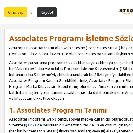
Giriş yap
Kaydol
or
Associates Programı İşletme Sözl
Amazon'un associates için olan web sitesine (“Associates Sitesi”) hoş ge
(“Amazon”, “biz” veya “bizim”) ile olan Associates pazarlama ilişkinizi y
Associates pazarlama programımıza katılan veya katılmaya çalışan herhan
bir “Associates”), bu Associates Programı İşletme Sözleşmesi'ni (“Sözl
kullanarak bu Sözleşme’yi, atıfta bulunularak bu Sözleşme’ye dahil edi
Associates Programı Katılım Gerekliliklerimiz, Associates Programı Fikri
Programı Marka Kılavuzları) kabul etmiş olursunuz. Amazon.com internet 
kaldırılan müşteri yorumlarının yasaklanması da dahil olmak üzere Amazo
ve kılavuzları dikkatlice okuyun.
1. Associates Programı Tanımı
Associates Programı, web sitenizi, sosyal medya kullanıcısı olarak oluştu
Sitenize (i)
Ek-1
’de belirtilen bir Amazon Sitesine, veya konum için uygula
(her biri bir “Amazon Sitesi”) ilişkin bağlantıları; veya (ii) Alexa yeteneğ