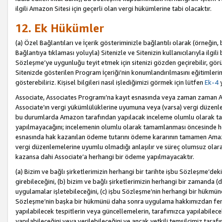
ilgili Amazon Sitesi için geçerli olan vergi hükümlerine tabi olacaktır.
12. Ek Hükümler
(a) Özel Bağlantıları ve İçerik gösteriminizle bağlantılı olarak (örneği
Bağlantıya tıklaması yoluyla) Sitenizle ve Sitenizin kullanıcılarıyla ilgili 
Sözleşme’ye uygunluğu teyit etmek için sitenizi gözden geçirebilir, görü
Sitenizde gösterilen Program İçeriği’nin konumlandırılmasını eğitimlerimi
gösterebiliriz. Kişisel bilgileri nasıl işlediğimizi görmek için lütfen
Ek-4
y
Associate, Associates Programı’na kayıt esnasında veya zaman zaman
Associate’ın vergi yükümlülüklerine uyumuna veya (varsa) vergi düzenlem
bu durumlarda Amazon tarafından yapılacak inceleme olumlu olarak t
yapılmayacağını; incelemenin olumlu olarak tamamlanması öncesinde he
esnasında hak kazanılan ödeme tutarını ödeme kararının tamamen Amazo
vergi düzenlemelerine uyumlu olmadığı anlaşılır ve süreç olumsuz olara
kazansa dahi Associate’a herhangi bir ödeme yapılmayacaktır.
(a) Bizim ve bağlı şirketlerimizin herhangi bir tarihte işbu Sözleşme’dek
girebileceğini, (b) bizim ve bağlı şirketlerimizin herhangi bir zamanda (
uygulamalar işletebileceğini, (c) işbu Sözleşme’nin herhangi bir hükmün
Sözleşme’nin başka bir hükmünü daha sonra uygulama hakkımızdan fera
yapılabilecek tespitlerin veya güncellemelerin, tarafımızca yapılabilece
yapılabileceğini veya verilebileceğini ve ancak yetkili temsilcimiz tarafı