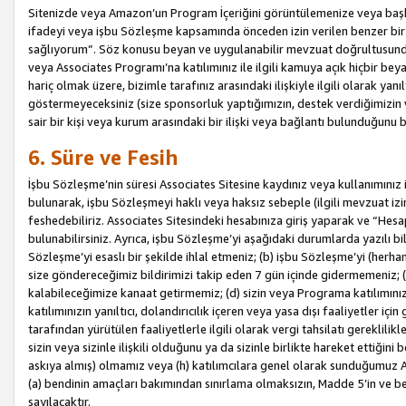
Sitenizde veya Amazon’un Program İçeriğini görüntülemenize veya başka b
ifadeyi veya işbu Sözleşme kapsamında önceden izin verilen benzer bir 
sağlıyorum”. Söz konusu beyan ve uygulanabilir mevzuat doğrultusunda 
veya Associates Programı’na katılımınız ile ilgili kamuya açık hiçbir be
hariç olmak üzere, bizimle tarafınız arasındaki ilişkiyle ilgili olarak ya
göstermeyeceksiniz (size sponsorluk yaptığımızın, destek verdiğimizin v
sair bir kişi veya kurum arasındaki bir ilişki veya bağlantı bulunduğunu
6. Süre ve Fesih
İşbu Sözleşme’nin süresi Associates Sitesine kaydınız veya kullanımınız i
bulunarak, işbu Sözleşmeyi haklı veya haksız sebeple (ilgili mevzuat 
feshedebiliriz. Associates Sitesindeki hesabınıza giriş yaparak ve “He
bulunabilirsiniz. Ayrıca, işbu Sözleşme’yi aşağıdaki durumlarda yazılı bi
Sözleşme’yi esaslı bir şekilde ihlal etmeniz; (b) işbu Sözleşme’yi (herhan
size göndereceğimiz bildirimizi takip eden 7 gün içinde gidermemeniz; 
kalabileceğimize kanaat getirmemiz; (d) sizin veya Programa katılımını
katılımınızın yanıltıcı, dolandırıcılık içeren veya yasa dışı faaliyetler i
tarafından yürütülen faaliyetlerle ilgili olarak vergi tahsilatı gerekli
sizin veya sizinle ilişkili olduğunu ya da sizinle birlikte hareket ettiği
askıya almış) olmamız veya (h) katılımcılara genel olarak sunduğumuz
(a) bendinin amaçları bakımından sınırlama olmaksızın, Madde 5’in ve be
sayılacaktır.