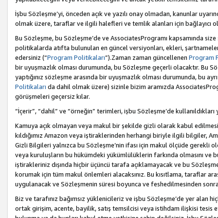
İşbu Sözleşme’yi, önceden açık ve yazılı onay olmadan, kanunlar uyarın
olmak üzere, taraflar ve ilgili halefleri ve temlik alanları için bağlayıc
Bu Sözleşme, bu Sözleşme’de ve AssociatesProgramı kapsamında size sunu
politikalarda atıfta bulunulan en güncel versiyonları, ekleri, şartnamele
edersiniz (“
Program Politikaları
”).Zaman zaman güncellenen
Program Po
bir uyuşmazlık olması durumunda, bu Sözleşme geçerli olacaktır. Bu Söz
yaptığınız sözleşme arasında bir uyuşmazlık olması durumunda, bu ayrı 
Politikaları
da dahil olmak üzere) sizinle bizim aramızda AssociatesProg
görüşmeleri geçersiz kılar.
“İçerir”, “dahil” ve “örneğin” terimleri, işbu Sözleşme’de kullanıldıkları
Kamuya açık olmayan veya makul bir şekilde gizli olarak kabul edilmesi g
kıldığımız Amazon veya iştiraklerinden herhangi biriyle ilgili bilgiler, A
Gizli Bilgileri yalnızca bu Sözleşme’nin ifası için makul ölçüde gerekli o
veya kuruluşların bu hükümdeki yükümlülüklerin farkında olmasını ve bunl
iştirakleriniz dışında hiçbir üçüncü tarafa açıklamayacak ve bu Sözleşme’
korumak için tüm makul önlemleri alacaksınız. Bu kısıtlama, taraflar aras
uygulanacak ve Sözleşmenin süresi boyunca ve feshedilmesinden sonraki
Biz ve tarafınız bağımsız yüklenicileriz ve işbu Sözleşme’de yer alan hiçbi
ortak girişim, acente, bayilik, satış temsilcisi veya istihdam ilişkisi te