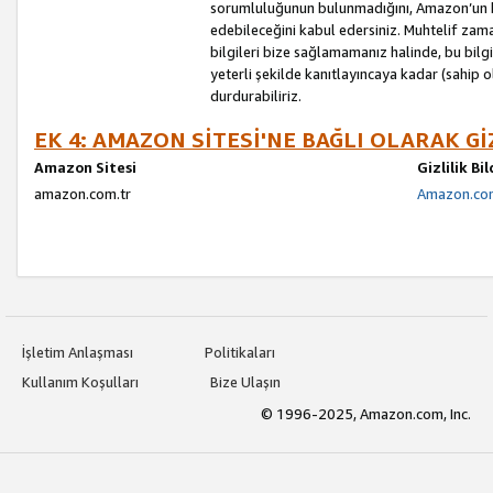
sorumluluğunun bulunmadığını, Amazon’un bu
edebileceğini kabul edersiniz. Muhtelif zama
bilgileri bize sağlamamanız halinde, bu bil
yeterli şekilde kanıtlayıncaya kadar (sahip
durdurabiliriz.
EK 4: AMAZON SİTESİ'NE BAĞLI OLARAK Gİ
Amazon Sitesi
Gizlilik Bi
amazon.com.tr
Amazon.com.
İşletim Anlaşması
Politikaları
Kullanım Koşulları
Bize Ulaşın
© 1996-2025, Amazon.com, Inc.