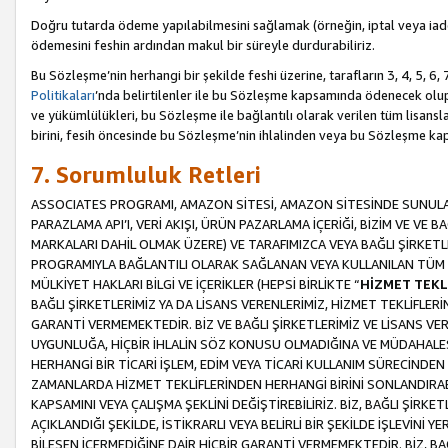
Doğru tutarda ödeme yapılabilmesini sağlamak (örneğin, iptal veya iad
ödemesini feshin ardından makul bir süreyle durdurabiliriz.
Bu Sözleşme’nin herhangi bir şekilde feshi üzerine, tarafların 3, 4, 5, 
Politikaları
’nda belirtilenler ile bu Sözleşme kapsamında ödenecek ol
ve yükümlülükleri, bu Sözleşme ile bağlantılı olarak verilen tüm lisansl
birini, fesih öncesinde bu Sözleşme’nin ihlalinden veya bu Sözleşme 
7. Sorumluluk Retleri
ASSOCIATES PROGRAMI, AMAZON SİTESİ, AMAZON SİTESİNDE SUNULAN
PARAZLAMA API’I, VERİ AKIŞI, ÜRÜN PAZARLAMA İÇERİĞİ, BİZİM VE VE 
MARKALARI DAHİL OLMAK ÜZERE) VE TARAFIMIZCA VEYA BAĞLI ŞİRKETL
PROGRAMIYLA BAĞLANTILI OLARAK SAĞLANAN VEYA KULLANILAN TÜM TE
MÜLKİYET HAKLARI BİLGİ VE İÇERİKLER (HEPSİ BİRLİKTE “
HİZMET TEKL
BAĞLI ŞİRKETLERİMİZ YA DA LİSANS VERENLERİMİZ, HİZMET TEKLİFLER
GARANTİ VERMEMEKTEDİR. BİZ VE BAĞLI ŞİRKETLERİMİZ VE LİSANS VEREN
UYGUNLUĞA, HİÇBİR İHLALİN SÖZ KONUSU OLMADIĞINA VE MÜDAHALESİ
HERHANGİ BİR TİCARİ İŞLEM, EDİM VEYA TİCARİ KULLANIM SÜRECİND
ZAMANLARDA HİZMET TEKLİFLERİNDEN HERHANGİ BİRİNİ SONLANDIRABİLİ
KAPSAMINI VEYA ÇALIŞMA ŞEKLİNİ DEĞİŞTİREBİLİRİZ. BİZ, BAĞLI ŞİRKE
AÇIKLANDIĞI ŞEKİLDE, İSTİKRARLI VEYA BELİRLİ BİR ŞEKİLDE İŞLEVİNİ
BİLEŞEN İÇERMEDİĞİNE DAİR HİÇBİR GARANTİ VERMEMEKTEDİR. BİZ, BAĞ