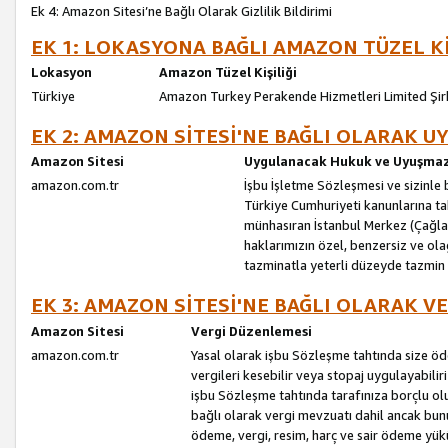
Ek 4: Amazon Sitesi’ne Bağlı Olarak Gizlilik Bildirimi
EK 1: LOKASYONA BAĞLI AMAZON TÜZEL Kİ
Lokasyon
Amazon Tüzel Kişiliği
Türkiye
Amazon Turkey Perakende Hizmetleri Limited Şir
EK 2: AMAZON SİTESİ'NE BAĞLI OLARAK 
Amazon Sitesi
Uygulanacak Hukuk ve Uyuşmazl
amazon.com.tr
İşbu İşletme Sözleşmesi ve sizinle b
Türkiye Cumhuriyeti kanunlarına ta
münhasıran İstanbul Merkez (Çağlaya
haklarımızın özel, benzersiz ve ol
tazminatla yeterli düzeyde tazmin
EK 3: AMAZON SİTESİ'NE BAĞLI OLARAK V
Amazon Sitesi
Vergi Düzenlemesi
amazon.com.tr
Yasal olarak işbu Sözleşme tahtında size ö
vergileri kesebilir veya stopaj uygulayabilir
işbu Sözleşme tahtında tarafınıza borçlu ol
bağlı olarak vergi mevzuatı dahil ancak bu
ödeme, vergi, resim, harç ve sair ödeme yü