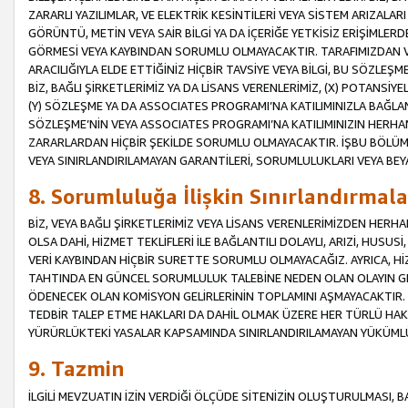
ZARARLI YAZILIMLAR, VE ELEKTRİK KESİNTİLERİ VEYA SİSTEM ARIZALARI
GÖRÜNTÜ, METİN VEYA SAİR BİLGİ YA DA İÇERİĞE YETKİSİZ ERİŞİMLERD
GÖRMESİ VEYA KAYBINDAN SORUMLU OLMAYACAKTIR. TARAFIMIZDAN VEY
ARACILIĞIYLA ELDE ETTİĞİNİZ HİÇBİR TAVSİYE VEYA BİLGİ, BU SÖZLE
BİZ, BAĞLI ŞİRKETLERİMİZ YA DA LİSANS VERENLERİMİZ, (X) POTANSİY
(Y) SÖZLEŞME YA DA ASSOCIATES PROGRAMI’NA KATILIMINIZLA BAĞLAN
SÖZLEŞME’NİN VEYA ASSOCIATES PROGRAMI’NA KATILIMINIZIN HERHA
ZARARLARDAN HİÇBİR ŞEKİLDE SORUMLU OLMAYACAKTIR. İŞBU BÖLÜM
VEYA SINIRLANDIRILAMAYAN GARANTİLERİ, SORUMLULUKLARI VEYA BEY
8. Sorumluluğa İlişkin Sınırlandırmala
BİZ, VEYA BAĞLI ŞİRKETLERİMİZ VEYA LİSANS VERENLERİMİZDEN HERHA
OLSA DAHİ, HİZMET TEKLİFLERİ İLE BAĞLANTILI DOLAYLI, ARIZİ, HUSUSİ
VERİ KAYBINDAN HİÇBİR SURETTE SORUMLU OLMAYACAĞIZ. AYRICA,
TAHTINDA EN GÜNCEL SORUMLULUK TALEBİNE NEDEN OLAN OLAYIN GER
ÖDENECEK OLAN KOMİSYON GELİRLERİNİN TOPLAMINI AŞMAYACAKTIR. İŞB
TEDBİR TALEP ETME HAKLARI DA DAHİL OLMAK ÜZERE HER TÜRLÜ HA
YÜRÜRLÜKTEKİ YASALAR KAPSAMINDA SINIRLANDIRILAMAYAN YÜKÜMLÜ
9. Tazmin
İLGİLİ MEVZUATIN İZİN VERDİĞİ ÖLÇÜDE SİTENİZİN OLUŞTURULMASI, B