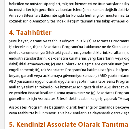
belirtilen ve müşteri siparişleri, müşteri hizmetleri ve ürün satışlarına il
bu müşteriler için geçerlidir ve bunları istediğimiz zaman değiştirebili
Amazon Sitesi ile etkileşimle ilgili bir konuda herhangi bir müşterimiz ta
çözmek için o Amazon Sitesi’ndeki iletişim talimatlarını takip etmeleri ge
4. Taahhütler
Şunu beyan, garanti ve taahhüt ediyorsunuz ki (a) Associates Programı’
işleteceksiniz, (b) ne Associates Programı’na katılımınız ne de Sitenizin 
devlet kurumunun yürürlükteki yasalarını, yönetmeliklerini, kurallarını, dü
endüstri standartlarını, öz-denetim kurallarını, yargı kararlarını veya diğ
dahil) ihlal etmeyecektir, (c) yasal olarak sözleşmelere girebilirsiniz (
engellenmemiştir), (d) Associates Programı’na katılma isteğinizi bağıms
beyan, garanti veya açıklamaya güvenmiyorsunuz, (e) ABD yaptırımlarına
ABD yasalarına uygun olarak uygulanan yaptırımlara tabi iseniz Progra
mallar, yazılımlar, teknoloji ve hizmetler için geçerli olan ABD ihracat 
ve yeniden ihracat kısıtlamalarına uyacaksınız ve (g) Associates Programı i
güncellemek için Associates Sitesi’ndeki hesabınıza giriş yaparak “Hesap 
Associates Programı ile bağlantılı olarak herhangi bir zamanda bekleye
veya taahhütte bulunmuyoruz ve beklentilerinize dayanarak gerçekleşt
5. Kendinizi Associate Olarak Tanıtma