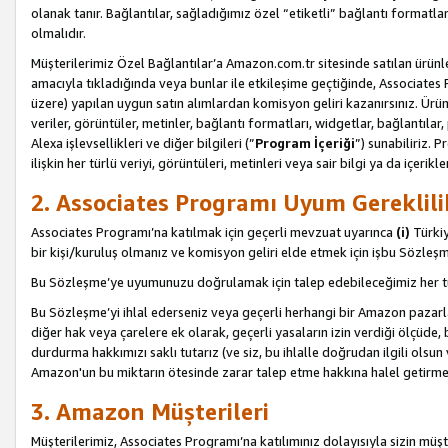
olanak tanır. Bağlantılar, sağladığımız özel “etiketli” bağlantı formatl
olmalıdır.
Müşterilerimiz Özel Bağlantılar’a Amazon.com.tr sitesinde satılan ürün
amacıyla tıkladığında veya bunlar ile etkileşime geçtiğinde, Associates Pro
üzere) yapılan uygun satın alımlardan komisyon geliri kazanırsınız. Ürün
veriler, görüntüler, metinler, bağlantı formatları, widgetlar, bağlantıla
Alexa işlevsellikleri ve diğer bilgileri (”
Program İçeriği
”) sunabiliriz. 
ilişkin her türlü veriyi, görüntüleri, metinleri veya sair bilgi ya da içeri
2. Associates Programı Uyum Gereklili
Associates Programı’na katılmak için geçerli mevzuat uyarınca
(i)
Türkiy
bir kişi/kuruluş olmanız ve komisyon geliri elde etmek için işbu Sözle
Bu Sözleşme’ye uyumunuzu doğrulamak için talep edebileceğimiz her tü
Bu Sözleşme’yi ihlal ederseniz veya geçerli herhangi bir Amazon pazarl
diğer hak veya çarelere ek olarak, geçerli yasaların izin verdiği ölçüd
durdurma hakkımızı saklı tutarız (ve siz, bu ihlalle doğrudan ilgili ols
Amazon'un bu miktarın ötesinde zarar talep etme hakkına halel getirmek
3. Amazon Müşterileri
Müşterilerimiz, Associates Programı’na katılımınız dolayısıyla sizin müşt