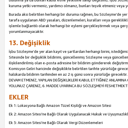
bulunma ya da bunları kabul etme yetkisine sahip değilsiniz. İşbu Sözleş
kuruma yetki vermeniz, yardımcı olmanız, bunları teşvik etmeniz veya yön
Burada aksi belirtilen herhangi bir duruma rağmen, bu Sözleşme’de yer a
tarafa uygulanan ABD yasaları, düzenlemeleri, kuralları veya gereklilikl
işlemle bağlantılı olarak herhangi bir eylemi gerçekleştirmek veya ge
yorumlanmayacaktır.
13. Değişiklik
İşbu Sözleşme’de yer alan kayıt ve şartlardan herhangi birini, istediğ
Sitesinde bir değişiklik bildirimi, güncellenmiş Sözleşme veya güncell
ilişkilendirilmiş olan e-posta adresine bir bildirim göndererek değiştir
Komisyon Geliri haricinde değişiklikte belirtilen tarihte yürürlüğe girec
halükarda bildirim tarihinden en az 2 iş günü sonra yürürlüğe gire
DEVAM ETMENİZ, YAPILAN DEĞİŞİKLİKLERİ KABUL ETTİĞİNİZ ANLAMINA 
YOLUNUZ ÇARENİZ, 6. MADDE UYARINCA BU SÖZLEŞMEYİ FESHETMEKTİ
EKLER
Ek 1: Lokasyona Bağlı Amazon Tüzel Kişiliği ve Amazon Sitesi
Ek 2: Amazon Sitesi’ne Bağlı Olarak Uygulanacak Hukuk ve Uyuşmazlık
Ek 3: Amazon Sitesi’ne Bağlı Olarak Vergi Düzenlemeleri