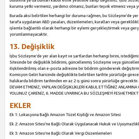
bulunma ya da bunları kabul etme yetkisine sahip değilsiniz. İşbu Sözleş
kuruma yetki vermeniz, yardımcı olmanız, bunları teşvik etmeniz veya yön
Burada aksi belirtilen herhangi bir duruma rağmen, bu Sözleşme’de yer a
tarafa uygulanan ABD yasaları, düzenlemeleri, kuralları veya gereklilikl
işlemle bağlantılı olarak herhangi bir eylemi gerçekleştirmek veya ge
yorumlanmayacaktır.
13. Değişiklik
İşbu Sözleşme’de yer alan kayıt ve şartlardan herhangi birini, istediğ
Sitesinde bir değişiklik bildirimi, güncellenmiş Sözleşme veya güncell
ilişkilendirilmiş olan e-posta adresine bir bildirim göndererek değiştir
Komisyon Geliri haricinde değişiklikte belirtilen tarihte yürürlüğe girec
halükarda bildirim tarihinden en az 2 iş günü sonra yürürlüğe gire
DEVAM ETMENİZ, YAPILAN DEĞİŞİKLİKLERİ KABUL ETTİĞİNİZ ANLAMINA 
YOLUNUZ ÇARENİZ, 6. MADDE UYARINCA BU SÖZLEŞMEYİ FESHETMEKTİ
EKLER
Ek 1: Lokasyona Bağlı Amazon Tüzel Kişiliği ve Amazon Sitesi
Ek 2: Amazon Sitesi’ne Bağlı Olarak Uygulanacak Hukuk ve Uyuşmazlık
Ek 3: Amazon Sitesi’ne Bağlı Olarak Vergi Düzenlemeleri