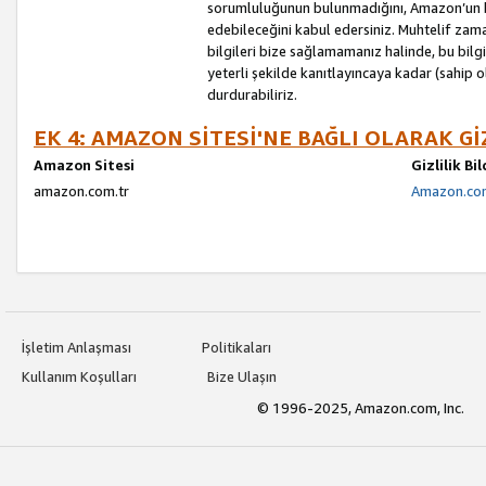
sorumluluğunun bulunmadığını, Amazon’un bu
edebileceğini kabul edersiniz. Muhtelif zama
bilgileri bize sağlamamanız halinde, bu bil
yeterli şekilde kanıtlayıncaya kadar (sahip
durdurabiliriz.
EK 4: AMAZON SİTESİ'NE BAĞLI OLARAK Gİ
Amazon Sitesi
Gizlilik Bi
amazon.com.tr
Amazon.com.
İşletim Anlaşması
Politikaları
Kullanım Koşulları
Bize Ulaşın
© 1996-2025, Amazon.com, Inc.