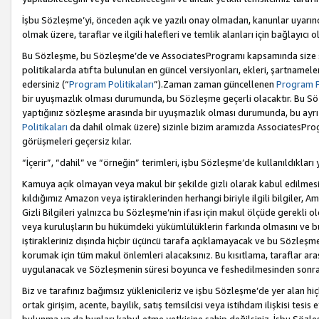
İşbu Sözleşme’yi, önceden açık ve yazılı onay olmadan, kanunlar uyarın
olmak üzere, taraflar ve ilgili halefleri ve temlik alanları için bağlayıc
Bu Sözleşme, bu Sözleşme’de ve AssociatesProgramı kapsamında size sunu
politikalarda atıfta bulunulan en güncel versiyonları, ekleri, şartnamele
edersiniz (“
Program Politikaları
”).Zaman zaman güncellenen
Program Po
bir uyuşmazlık olması durumunda, bu Sözleşme geçerli olacaktır. Bu Söz
yaptığınız sözleşme arasında bir uyuşmazlık olması durumunda, bu ayrı 
Politikaları
da dahil olmak üzere) sizinle bizim aramızda AssociatesProg
görüşmeleri geçersiz kılar.
“İçerir”, “dahil” ve “örneğin” terimleri, işbu Sözleşme’de kullanıldıkları
Kamuya açık olmayan veya makul bir şekilde gizli olarak kabul edilmesi g
kıldığımız Amazon veya iştiraklerinden herhangi biriyle ilgili bilgiler, A
Gizli Bilgileri yalnızca bu Sözleşme’nin ifası için makul ölçüde gerekli o
veya kuruluşların bu hükümdeki yükümlülüklerin farkında olmasını ve bunl
iştirakleriniz dışında hiçbir üçüncü tarafa açıklamayacak ve bu Sözleşme’
korumak için tüm makul önlemleri alacaksınız. Bu kısıtlama, taraflar aras
uygulanacak ve Sözleşmenin süresi boyunca ve feshedilmesinden sonraki
Biz ve tarafınız bağımsız yüklenicileriz ve işbu Sözleşme’de yer alan hiçbi
ortak girişim, acente, bayilik, satış temsilcisi veya istihdam ilişkisi te