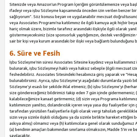
Sitenizde veya Amazon’un Program İçeriğini görüntülemenize veya başka b
ifadeyi veya işbu Sözleşme kapsamında önceden izin verilen benzer bir 
sağlıyorum”. Söz konusu beyan ve uygulanabilir mevzuat doğrultusunda 
veya Associates Programı’na katılımınız ile ilgili kamuya açık hiçbir be
hariç olmak üzere, bizimle tarafınız arasındaki ilişkiyle ilgili olarak ya
göstermeyeceksiniz (size sponsorluk yaptığımızın, destek verdiğimizin v
sair bir kişi veya kurum arasındaki bir ilişki veya bağlantı bulunduğunu
6. Süre ve Fesih
İşbu Sözleşme’nin süresi Associates Sitesine kaydınız veya kullanımınız i
bulunarak, işbu Sözleşmeyi haklı veya haksız sebeple (ilgili mevzuat 
feshedebiliriz. Associates Sitesindeki hesabınıza giriş yaparak ve “He
bulunabilirsiniz. Ayrıca, işbu Sözleşme’yi aşağıdaki durumlarda yazılı bi
Sözleşme’yi esaslı bir şekilde ihlal etmeniz; (b) işbu Sözleşme’yi (herhan
size göndereceğimiz bildirimizi takip eden 7 gün içinde gidermemeniz; 
kalabileceğimize kanaat getirmemiz; (d) sizin veya Programa katılımını
katılımınızın yanıltıcı, dolandırıcılık içeren veya yasa dışı faaliyetler i
tarafından yürütülen faaliyetlerle ilgili olarak vergi tahsilatı gerekli
sizin veya sizinle ilişkili olduğunu ya da sizinle birlikte hareket ettiği
askıya almış) olmamız veya (h) katılımcılara genel olarak sunduğumuz
(a) bendinin amaçları bakımından sınırlama olmaksızın, Madde 5’in ve be
sayılacaktır.