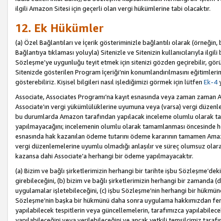
ilgili Amazon Sitesi için geçerli olan vergi hükümlerine tabi olacaktır.
12. Ek Hükümler
(a) Özel Bağlantıları ve İçerik gösteriminizle bağlantılı olarak (örneği
Bağlantıya tıklaması yoluyla) Sitenizle ve Sitenizin kullanıcılarıyla ilgili 
Sözleşme’ye uygunluğu teyit etmek için sitenizi gözden geçirebilir, görü
Sitenizde gösterilen Program İçeriği’nin konumlandırılmasını eğitimlerimi
gösterebiliriz. Kişisel bilgileri nasıl işlediğimizi görmek için lütfen
Ek-4
y
Associate, Associates Programı’na kayıt esnasında veya zaman zaman
Associate’ın vergi yükümlülüklerine uyumuna veya (varsa) vergi düzenlem
bu durumlarda Amazon tarafından yapılacak inceleme olumlu olarak t
yapılmayacağını; incelemenin olumlu olarak tamamlanması öncesinde he
esnasında hak kazanılan ödeme tutarını ödeme kararının tamamen Amazo
vergi düzenlemelerine uyumlu olmadığı anlaşılır ve süreç olumsuz olara
kazansa dahi Associate’a herhangi bir ödeme yapılmayacaktır.
(a) Bizim ve bağlı şirketlerimizin herhangi bir tarihte işbu Sözleşme’dek
girebileceğini, (b) bizim ve bağlı şirketlerimizin herhangi bir zamanda (
uygulamalar işletebileceğini, (c) işbu Sözleşme’nin herhangi bir hükmün
Sözleşme’nin başka bir hükmünü daha sonra uygulama hakkımızdan fera
yapılabilecek tespitlerin veya güncellemelerin, tarafımızca yapılabilece
yapılabileceğini veya verilebileceğini ve ancak yetkili temsilcimiz tarafı