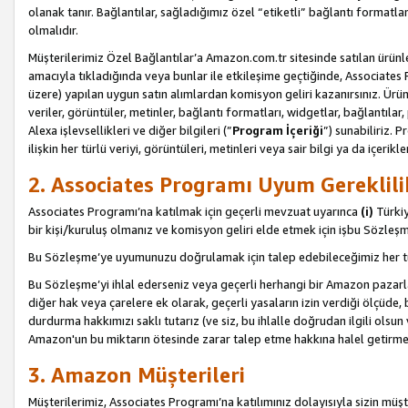
olanak tanır. Bağlantılar, sağladığımız özel “etiketli” bağlantı formatl
olmalıdır.
Müşterilerimiz Özel Bağlantılar’a Amazon.com.tr sitesinde satılan ürün
amacıyla tıkladığında veya bunlar ile etkileşime geçtiğinde, Associates Pro
üzere) yapılan uygun satın alımlardan komisyon geliri kazanırsınız. Ürün
veriler, görüntüler, metinler, bağlantı formatları, widgetlar, bağlantıla
Alexa işlevsellikleri ve diğer bilgileri (”
Program İçeriği
”) sunabiliriz. 
ilişkin her türlü veriyi, görüntüleri, metinleri veya sair bilgi ya da içeri
2. Associates Programı Uyum Gereklili
Associates Programı’na katılmak için geçerli mevzuat uyarınca
(i)
Türkiy
bir kişi/kuruluş olmanız ve komisyon geliri elde etmek için işbu Sözle
Bu Sözleşme’ye uyumunuzu doğrulamak için talep edebileceğimiz her tü
Bu Sözleşme’yi ihlal ederseniz veya geçerli herhangi bir Amazon pazarl
diğer hak veya çarelere ek olarak, geçerli yasaların izin verdiği ölçüd
durdurma hakkımızı saklı tutarız (ve siz, bu ihlalle doğrudan ilgili ols
Amazon'un bu miktarın ötesinde zarar talep etme hakkına halel getirmek
3. Amazon Müşterileri
Müşterilerimiz, Associates Programı’na katılımınız dolayısıyla sizin müşt