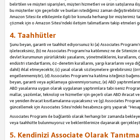
belirtilen ve müşteri siparişleri, müşteri hizmetleri ve ürün satışlarına il
bu müşteriler için geçerlidir ve bunları istediğimiz zaman değiştirebili
Amazon Sitesi ile etkileşimle ilgili bir konuda herhangi bir müşterimiz ta
çözmek için o Amazon Sitesi’ndeki iletişim talimatlarını takip etmeleri ge
4. Taahhütler
Şunu beyan, garanti ve taahhüt ediyorsunuz ki (a) Associates Programı’
işleteceksiniz, (b) ne Associates Programı’na katılımınız ne de Sitenizin 
devlet kurumunun yürürlükteki yasalarını, yönetmeliklerini, kurallarını, dü
endüstri standartlarını, öz-denetim kurallarını, yargı kararlarını veya diğ
dahil) ihlal etmeyecektir, (c) yasal olarak sözleşmelere girebilirsiniz (
engellenmemiştir), (d) Associates Programı’na katılma isteğinizi bağıms
beyan, garanti veya açıklamaya güvenmiyorsunuz, (e) ABD yaptırımlarına
ABD yasalarına uygun olarak uygulanan yaptırımlara tabi iseniz Progra
mallar, yazılımlar, teknoloji ve hizmetler için geçerli olan ABD ihracat 
ve yeniden ihracat kısıtlamalarına uyacaksınız ve (g) Associates Programı i
güncellemek için Associates Sitesi’ndeki hesabınıza giriş yaparak “Hesap 
Associates Programı ile bağlantılı olarak herhangi bir zamanda bekleye
veya taahhütte bulunmuyoruz ve beklentilerinize dayanarak gerçekleşt
5. Kendinizi Associate Olarak Tanıtma