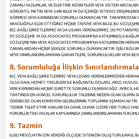
ZARARLI YAZILIMLAR, VE ELEKTRİK KESİNTİLERİ VEYA SİSTEM ARIZALARI
GÖRÜNTÜ, METİN VEYA SAİR BİLGİ YA DA İÇERİĞE YETKİSİZ ERİŞİMLERD
GÖRMESİ VEYA KAYBINDAN SORUMLU OLMAYACAKTIR. TARAFIMIZDAN VEY
ARACILIĞIYLA ELDE ETTİĞİNİZ HİÇBİR TAVSİYE VEYA BİLGİ, BU SÖZLE
BİZ, BAĞLI ŞİRKETLERİMİZ YA DA LİSANS VERENLERİMİZ, (X) POTANSİY
(Y) SÖZLEŞME YA DA ASSOCIATES PROGRAMI’NA KATILIMINIZLA BAĞLAN
SÖZLEŞME’NİN VEYA ASSOCIATES PROGRAMI’NA KATILIMINIZIN HERHA
ZARARLARDAN HİÇBİR ŞEKİLDE SORUMLU OLMAYACAKTIR. İŞBU BÖLÜM
VEYA SINIRLANDIRILAMAYAN GARANTİLERİ, SORUMLULUKLARI VEYA BEY
8. Sorumluluğa İlişkin Sınırlandırmala
BİZ, VEYA BAĞLI ŞİRKETLERİMİZ VEYA LİSANS VERENLERİMİZDEN HERHA
OLSA DAHİ, HİZMET TEKLİFLERİ İLE BAĞLANTILI DOLAYLI, ARIZİ, HUSUSİ
VERİ KAYBINDAN HİÇBİR SURETTE SORUMLU OLMAYACAĞIZ. AYRICA,
TAHTINDA EN GÜNCEL SORUMLULUK TALEBİNE NEDEN OLAN OLAYIN GER
ÖDENECEK OLAN KOMİSYON GELİRLERİNİN TOPLAMINI AŞMAYACAKTIR. İŞB
TEDBİR TALEP ETME HAKLARI DA DAHİL OLMAK ÜZERE HER TÜRLÜ HA
YÜRÜRLÜKTEKİ YASALAR KAPSAMINDA SINIRLANDIRILAMAYAN YÜKÜMLÜ
9. Tazmin
İLGİLİ MEVZUATIN İZİN VERDİĞİ ÖLÇÜDE SİTENİZİN OLUŞTURULMASI, B