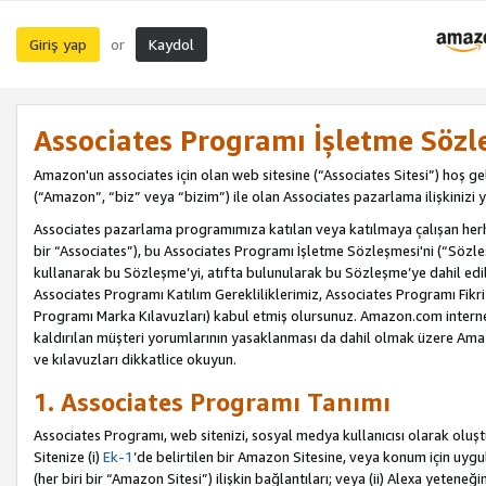
Giriş yap
Kaydol
or
Associates Programı İşletme Sözl
Amazon'un associates için olan web sitesine (“Associates Sitesi”) hoş ge
(“Amazon”, “biz” veya “bizim”) ile olan Associates pazarlama ilişkinizi y
Associates pazarlama programımıza katılan veya katılmaya çalışan herhan
bir “Associates”), bu Associates Programı İşletme Sözleşmesi'ni (“Sözl
kullanarak bu Sözleşme’yi, atıfta bulunularak bu Sözleşme’ye dahil edi
Associates Programı Katılım Gerekliliklerimiz, Associates Programı Fikri
Programı Marka Kılavuzları) kabul etmiş olursunuz. Amazon.com internet 
kaldırılan müşteri yorumlarının yasaklanması da dahil olmak üzere Amazo
ve kılavuzları dikkatlice okuyun.
1. Associates Programı Tanımı
Associates Programı, web sitenizi, sosyal medya kullanıcısı olarak oluştu
Sitenize (i)
Ek-1
’de belirtilen bir Amazon Sitesine, veya konum için uygula
(her biri bir “Amazon Sitesi”) ilişkin bağlantıları; veya (ii) Alexa yeteneğ