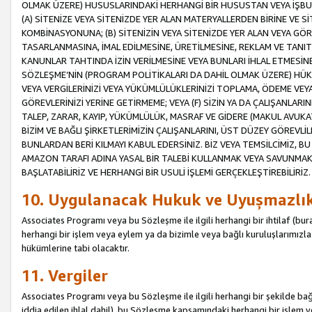
OLMAK ÜZERE) HUSUSLARINDAKİ HERHANGİ BİR HUSUSTAN VEYA İŞBU
(A) SİTENİZE VEYA SİTENİZDE YER ALAN MATERYALLERDEN BİRİNE VE S
KOMBİNASYONUNA; (B) SİTENİZİN VEYA SİTENİZDE YER ALAN VEYA GÖR
TASARLANMASINA, İMAL EDİLMESİNE, ÜRETİLMESİNE, REKLAM VE TANIT
KANUNLAR TAHTINDA İZİN VERİLMESİNE VEYA BUNLARI İHLAL ETMESİNE 
SÖZLEŞME’NİN (PROGRAM POLİTİKALARI DA DAHİL OLMAK ÜZERE) HÜKÜ
VEYA VERGİLERİNİZİ VEYA YÜKÜMLÜLÜKLERİNİZİ TOPLAMA, ÖDEME VEY
GÖREVLERİNİZİ YERİNE GETİRMEME; VEYA (F) SİZİN YA DA ÇALIŞANLARINI
TALEP, ZARAR, KAYIP, YÜKÜMLÜLÜK, MASRAF VE GİDERE (MAKUL AVUKATLI
BİZİM VE BAĞLI ŞİRKETLERİMİZİN ÇALIŞANLARINI, ÜST DÜZEY GÖREVLİL
BUNLARDAN BERİ KILMAYI KABUL EDERSİNİZ. BİZ VEYA TEMSİLCİMİZ, 
AMAZON TARAFI ADINA YASAL BİR TALEBİ KULLANMAK VEYA SAVUNMAK 
BAŞLATABİLİRİZ VE HERHANGİ BİR USULİ İŞLEMİ GERÇEKLEŞTİREBİLİRİZ.
10. Uygulanacak Hukuk ve Uyuşmazlı
Associates Programı veya bu Sözleşme ile ilgili herhangi bir ihtilaf (bura
herhangi bir işlem veya eylem ya da bizimle veya bağlı kuruluşlarımızla 
hükümlerine tabi olacaktır.
11. Vergiler
Associates Programı veya bu Sözleşme ile ilgili herhangi bir şekilde bağla
iddia edilen ihlal dahil), bu Sözleşme kapsamındaki herhangi bir işlem v