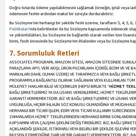
Doğru tutarda ödeme yapılabilmesini sağlamak (örneğin, iptal veya iad
ödemesini feshin ardından makul bir süreyle durdurabiliriz.
Bu Sözleşme’nin herhangi bir şekilde feshi üzerine, tarafların 3, 4, 5, 
Politikaları
’nda belirtilenler ile bu Sözleşme kapsamında ödenecek ol
ve yükümlülükleri, bu Sözleşme ile bağlantılı olarak verilen tüm lisansl
birini, fesih öncesinde bu Sözleşme’nin ihlalinden veya bu Sözleşme 
7. Sorumluluk Retleri
ASSOCIATES PROGRAMI, AMAZON SİTESİ, AMAZON SİTESİNDE SUNULAN
PARAZLAMA API’I, VERİ AKIŞI, ÜRÜN PAZARLAMA İÇERİĞİ, BİZİM VE VE 
MARKALARI DAHİL OLMAK ÜZERE) VE TARAFIMIZCA VEYA BAĞLI ŞİRKETL
PROGRAMIYLA BAĞLANTILI OLARAK SAĞLANAN VEYA KULLANILAN TÜM TE
MÜLKİYET HAKLARI BİLGİ VE İÇERİKLER (HEPSİ BİRLİKTE “
HİZMET TEKL
BAĞLI ŞİRKETLERİMİZ YA DA LİSANS VERENLERİMİZ, HİZMET TEKLİFLER
GARANTİ VERMEMEKTEDİR. BİZ VE BAĞLI ŞİRKETLERİMİZ VE LİSANS VEREN
UYGUNLUĞA, HİÇBİR İHLALİN SÖZ KONUSU OLMADIĞINA VE MÜDAHALESİ
HERHANGİ BİR TİCARİ İŞLEM, EDİM VEYA TİCARİ KULLANIM SÜRECİND
ZAMANLARDA HİZMET TEKLİFLERİNDEN HERHANGİ BİRİNİ SONLANDIRABİLİ
KAPSAMINI VEYA ÇALIŞMA ŞEKLİNİ DEĞİŞTİREBİLİRİZ. BİZ, BAĞLI ŞİRKE
AÇIKLANDIĞI ŞEKİLDE, İSTİKRARLI VEYA BELİRLİ BİR ŞEKİLDE İŞLEVİNİ
BİLEŞEN İÇERMEDİĞİNE DAİR HİÇBİR GARANTİ VERMEMEKTEDİR. BİZ, BAĞ