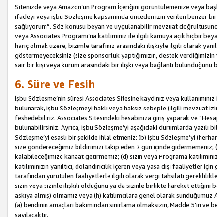
Sitenizde veya Amazon’un Program İçeriğini görüntülemenize veya başka b
ifadeyi veya işbu Sözleşme kapsamında önceden izin verilen benzer bir 
sağlıyorum”. Söz konusu beyan ve uygulanabilir mevzuat doğrultusunda 
veya Associates Programı’na katılımınız ile ilgili kamuya açık hiçbir be
hariç olmak üzere, bizimle tarafınız arasındaki ilişkiyle ilgili olarak ya
göstermeyeceksiniz (size sponsorluk yaptığımızın, destek verdiğimizin v
sair bir kişi veya kurum arasındaki bir ilişki veya bağlantı bulunduğunu
6. Süre ve Fesih
İşbu Sözleşme’nin süresi Associates Sitesine kaydınız veya kullanımınız i
bulunarak, işbu Sözleşmeyi haklı veya haksız sebeple (ilgili mevzuat 
feshedebiliriz. Associates Sitesindeki hesabınıza giriş yaparak ve “He
bulunabilirsiniz. Ayrıca, işbu Sözleşme’yi aşağıdaki durumlarda yazılı bi
Sözleşme’yi esaslı bir şekilde ihlal etmeniz; (b) işbu Sözleşme’yi (herhan
size göndereceğimiz bildirimizi takip eden 7 gün içinde gidermemeniz; 
kalabileceğimize kanaat getirmemiz; (d) sizin veya Programa katılımını
katılımınızın yanıltıcı, dolandırıcılık içeren veya yasa dışı faaliyetler i
tarafından yürütülen faaliyetlerle ilgili olarak vergi tahsilatı gerekli
sizin veya sizinle ilişkili olduğunu ya da sizinle birlikte hareket ettiği
askıya almış) olmamız veya (h) katılımcılara genel olarak sunduğumuz
(a) bendinin amaçları bakımından sınırlama olmaksızın, Madde 5’in ve be
sayılacaktır.