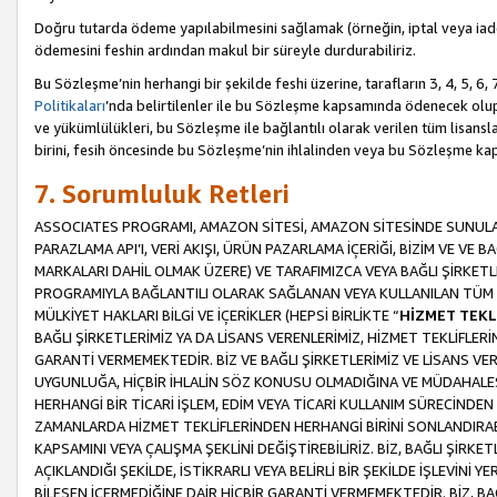
Doğru tutarda ödeme yapılabilmesini sağlamak (örneğin, iptal veya iad
ödemesini feshin ardından makul bir süreyle durdurabiliriz.
Bu Sözleşme’nin herhangi bir şekilde feshi üzerine, tarafların 3, 4, 5, 
Politikaları
’nda belirtilenler ile bu Sözleşme kapsamında ödenecek ol
ve yükümlülükleri, bu Sözleşme ile bağlantılı olarak verilen tüm lisansl
birini, fesih öncesinde bu Sözleşme’nin ihlalinden veya bu Sözleşme 
7. Sorumluluk Retleri
ASSOCIATES PROGRAMI, AMAZON SİTESİ, AMAZON SİTESİNDE SUNULAN
PARAZLAMA API’I, VERİ AKIŞI, ÜRÜN PAZARLAMA İÇERİĞİ, BİZİM VE VE 
MARKALARI DAHİL OLMAK ÜZERE) VE TARAFIMIZCA VEYA BAĞLI ŞİRKETL
PROGRAMIYLA BAĞLANTILI OLARAK SAĞLANAN VEYA KULLANILAN TÜM TE
MÜLKİYET HAKLARI BİLGİ VE İÇERİKLER (HEPSİ BİRLİKTE “
HİZMET TEKL
BAĞLI ŞİRKETLERİMİZ YA DA LİSANS VERENLERİMİZ, HİZMET TEKLİFLER
GARANTİ VERMEMEKTEDİR. BİZ VE BAĞLI ŞİRKETLERİMİZ VE LİSANS VEREN
UYGUNLUĞA, HİÇBİR İHLALİN SÖZ KONUSU OLMADIĞINA VE MÜDAHALESİ
HERHANGİ BİR TİCARİ İŞLEM, EDİM VEYA TİCARİ KULLANIM SÜRECİND
ZAMANLARDA HİZMET TEKLİFLERİNDEN HERHANGİ BİRİNİ SONLANDIRABİLİ
KAPSAMINI VEYA ÇALIŞMA ŞEKLİNİ DEĞİŞTİREBİLİRİZ. BİZ, BAĞLI ŞİRKE
AÇIKLANDIĞI ŞEKİLDE, İSTİKRARLI VEYA BELİRLİ BİR ŞEKİLDE İŞLEVİNİ
BİLEŞEN İÇERMEDİĞİNE DAİR HİÇBİR GARANTİ VERMEMEKTEDİR. BİZ, BAĞ