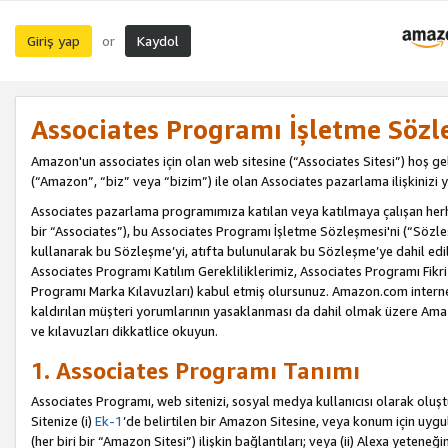
Giriş yap
Kaydol
or
Associates Programı İşletme Sözl
Amazon'un associates için olan web sitesine (“Associates Sitesi”) hoş ge
(“Amazon”, “biz” veya “bizim”) ile olan Associates pazarlama ilişkinizi y
Associates pazarlama programımıza katılan veya katılmaya çalışan herhan
bir “Associates”), bu Associates Programı İşletme Sözleşmesi'ni (“Sözl
kullanarak bu Sözleşme’yi, atıfta bulunularak bu Sözleşme’ye dahil edi
Associates Programı Katılım Gerekliliklerimiz, Associates Programı Fikri
Programı Marka Kılavuzları) kabul etmiş olursunuz. Amazon.com internet 
kaldırılan müşteri yorumlarının yasaklanması da dahil olmak üzere Amazo
ve kılavuzları dikkatlice okuyun.
1. Associates Programı Tanımı
Associates Programı, web sitenizi, sosyal medya kullanıcısı olarak oluştu
Sitenize (i)
Ek-1
’de belirtilen bir Amazon Sitesine, veya konum için uygula
(her biri bir “Amazon Sitesi”) ilişkin bağlantıları; veya (ii) Alexa yeteneğ