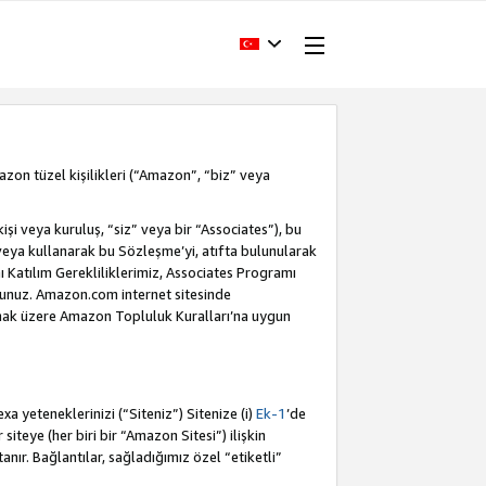
Amazon tüzel kişilikleri (“Amazon”, “biz” veya
i veya kuruluş, “siz” veya bir “Associates”), bu
veya kullanarak bu Sözleşme’yi, atıfta bulunularak
Katılım Gerekliliklerimiz, Associates Programı
sunuz. Amazon.com internet sitesinde
olmak üzere Amazon Topluluk Kuralları’na uygun
a yeteneklerinizi (“Siteniz”) Sitenize (i)
Ek-1
’de
siteye (her biri bir “Amazon Sitesi”) ilişkin
tanır. Bağlantılar, sağladığımız özel “etiketli”