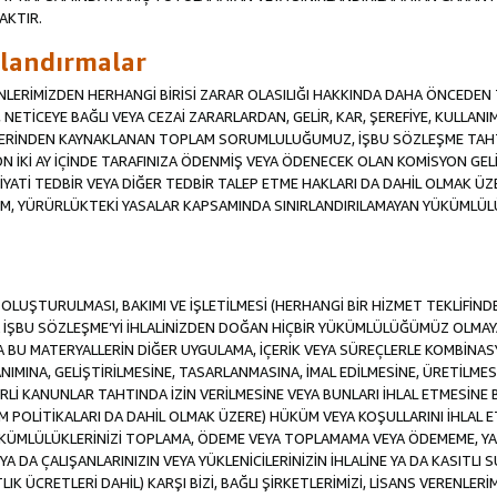
AKTIR.
ırlandırmalar
RENLERİMİZDEN HERHANGİ BİRİSİ ZARAR OLASILIĞI HAKKINDA DAHA ÖNCEDEN T
Sİ, NETİCEYE BAĞLI VEYA CEZAİ ZARARLARDAN, GELİR, KAR, ŞEREFİYE, KULLA
İFLERİNDEN KAYNAKLANAN TOPLAM SORUMLULUĞUMUZ, İŞBU SÖZLEŞME TAH
N İKİ AY İÇİNDE TARAFINIZA ÖDENMİŞ VEYA ÖDENECEK OLAN KOMİSYON GELİ
İYATİ TEDBİR VEYA DİĞER TEDBİR TALEP ETME HAKLARI DA DAHİL OLMA
KÜM, YÜRÜRLÜKTEKİ YASALAR KAPSAMINDA SINIRLANDIRILAMAYAN YÜKÜMLÜL
İN OLUŞTURULMASI, BAKIMI VE İŞLETİLMESİ (HERHANGİ BİR HİZMET TEKLİFİ
İŞBU SÖZLEŞME’Yİ İHLALİNİZDEN DOĞAN HİÇBİR YÜKÜMLÜLÜĞÜMÜZ OLMAYACA
A BU MATERYALLERİN DİĞER UYGULAMA, İÇERİK VEYA SÜREÇLERLE KOMBİNASY
MINA, GELİŞTİRİLMESİNE, TASARLANMASINA, İMAL EDİLMESİNE, ÜRETİLMESİ
Lİ KANUNLAR TAHTINDA İZİN VERİLMESİNE VEYA BUNLARI İHLAL ETMESİNE 
M POLİTİKALARI DA DAHİL OLMAK ÜZERE) HÜKÜM VEYA KOŞULLARINI İHLAL ET
ÜKÜMLÜLÜKLERİNİZİ TOPLAMA, ÖDEME VEYA TOPLAMAMA VEYA ÖDEMEME, YA 
YA DA ÇALIŞANLARINIZIN VEYA YÜKLENİCİLERİNİZİN İHLALİNE YA DA KASITLI S
 ÜCRETLERİ DAHİL) KARŞI BİZİ, BAĞLI ŞİRKETLERİMİZİ, LİSANS VERENLERİMİ