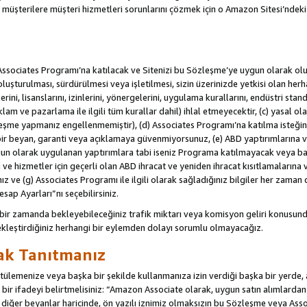
u müşterilere müşteri hizmetleri sorunlarını çözmek için o Amazon Sitesi’ndeki i
Associates Programı’na katılacak ve Sitenizi bu Sözleşme’ye uygun olarak oluş
oluşturulması, sürdürülmesi veya işletilmesi, sizin üzerinizde yetkisi olan her
rini, lisanslarını, izinlerini, yönergelerini, uygulama kurallarını, endüstri stan
eklam ve pazarlama ile ilgili tüm kurallar dahil) ihlal etmeyecektir, (c) yasal ol
leşme yapmanız engellenmemiştir), (d) Associates Programı’na katılma isteğin
bir beyan, garanti veya açıklamaya güvenmiyorsunuz, (e) ABD yaptırımlarına ve
un olarak uygulanan yaptırımlara tabi iseniz Programa katılmayacak veya ba
ji ve hizmetler için geçerli olan ABD ihracat ve yeniden ihracat kısıtlamaların
ız ve (g) Associates Programı ile ilgili olarak sağladığınız bilgiler her zaman d
sap Ayarları”nı seçebilirsiniz.
 bir zamanda bekleyebileceğiniz trafik miktarı veya komisyon geliri konusund
kleştirdiğiniz herhangi bir eylemden dolayı sorumlu olmayacağız.
rak Tanıtmanız
lemenize veya başka bir şekilde kullanmanıza izin verdiği başka bir yerde, aç
ir ifadeyi belirtmelisiniz: “Amazon Associate olarak, uygun satın alımlard
iğer beyanlar haricinde, ön yazılı iznimiz olmaksızın bu Sözleşme veya Associ