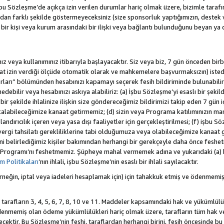
 Sözleşme’de açıkça izin verilen durumlar hariç olmak üzere, bizimle tarafınız a
an farklı şekilde göstermeyeceksiniz (size sponsorluk yaptığımızın, destek 
r bir kişi veya kurum arasındaki bir ilişki veya bağlantı bulunduğunu beyan ya
z veya kullanımınız itibarıyla başlayacaktır. Siz veya biz, 7 gün önceden birbi
uat izin verdiği ölçüde otomatik olarak ve mahkemelere başvurmaksızın) isted
rları” bölümünden hesabınızı kapamayı seçerek fesih bildiriminde bulunabilirs
ebilir veya hesabınızı askıya alabiliriz: (a) İşbu Sözleşme’yi esaslı bir şekild
ir şekilde ihlalinize ilişkin size göndereceğimiz bildirimizi takip eden 7 gün
alabileceğimize kanaat getirmemiz; (d) sizin veya Programa katılımınızın ma
olandırıcılık içeren veya yasa dışı faaliyetler için gerçekleştirilmesi; (f) işb
k vergi tahsilatı gerekliliklerine tabi olduğumuza veya olabileceğimize kanaat 
tiğini belirlediğimiz kişiler bakımından herhangi bir gerekçeyle daha önce fesh
 Programı’nı feshetmemiz. Şüpheye mahal vermemek adına ve yukarıdaki (a) 
 Politikaları
’nın ihlali, işbu Sözleşme’nin esaslı bir ihlali sayılacaktır.
eğin, iptal veya iadeleri hesaplamak için) için tahakkuk etmiş ve ödenmemiş
 tarafların 3, 4, 5, 6, 7, 8, 10 ve 11. Maddeler kapsamındaki hak ve yükümlülü
emiş olan ödeme yükümlülükleri hariç olmak üzere, tarafların tüm hak ve y
recektir. Bu Sözleşme’nin feshi, taraflardan herhangi birini, fesih öncesinde 