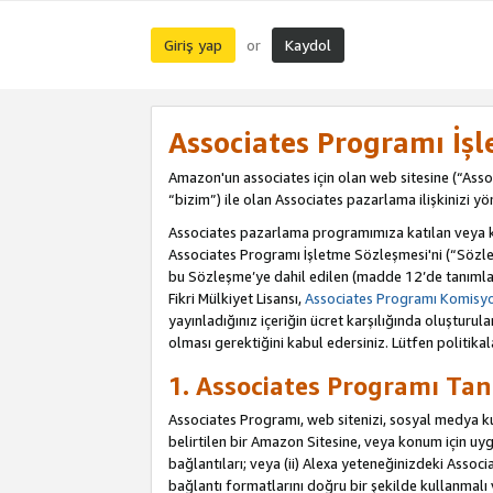
Giriş yap
Kaydol
or
Associates Programı İş
Amazon'un associates için olan web sitesine (“Assoc
“bizim”) ile olan Associates pazarlama ilişkinizi yön
Associates pazarlama programımıza katılan veya kat
Associates Programı İşletme Sözleşmesi'ni (“Sözle
bu Sözleşme’ye dahil edilen (madde 12’de tanımlan
Fikri Mülkiyet Lisansı,
Associates Programı Komisyon
yayınladığınız içeriğin ücret karşılığında oluştur
olması gerektiğini kabul edersiniz. Lütfen politikal
1. Associates Programı Tan
Associates Programı, web sitenizi, sosyal medya kull
belirtilen bir Amazon Sitesine, veya konum için uygul
bağlantıları; veya (ii) Alexa yeteneğinizdeki Associa
bağlantı formatlarını doğru bir şekilde kullanmalı