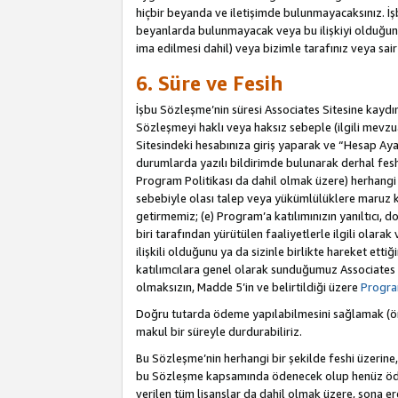
hiçbir beyanda ve iletişimde bulunmayacaksınız. İşbu
beyanlarda bulunmayacak veya bu ilişkiyi olduğund
ima edilmesi dahil) veya bizimle tarafınız veya sai
6. Süre ve Fesih
İşbu Sözleşme’nin süresi Associates Sitesine kaydını
Sözleşmeyi haklı veya haksız sebeple (ilgili mevz
Sitesindeki hesabınıza giriş yaparak ve “Hesap Aya
durumlarda yazılı bildirimde bulunarak derhal feshed
Program Politikası da dahil olmak üzere) herhangi b
sebebiyle olası talep veya yükümlülüklere maruz k
getirmemiz; (e) Program’a katılımınızın yanıltıcı, d
biri tarafından yürütülen faaliyetlerle ilgili olara
ilişkili olduğunu ya da sizinle birlikte hareket et
katılımcılara genel olarak sunduğumuz Associates
olmaksızın, Madde 5’in ve belirtildiği üzere
Program
Doğru tutarda ödeme yapılabilmesini sağlamak (örn
makul bir süreyle durdurabiliriz.
Bu Sözleşme’nin herhangi bir şekilde feshi üzerine,
bu Sözleşme kapsamında ödenecek olup henüz ödenm
verilen tüm lisanslar da dahil olmak üzere, sona e