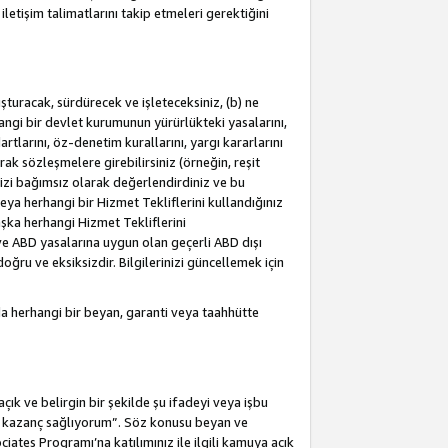
letişim talimatlarını takip etmeleri gerektiğini
turacak, sürdürecek ve işleteceksiniz, (b) ne
hangi bir devlet kurumunun yürürlükteki yasalarını,
dartlarını, öz-denetim kurallarını, yargı kararlarını
arak sözleşmelere girebilirsiniz (örneğin, reşit
izi bağımsız olarak değerlendirdiniz ve bu
ya herhangi bir Hizmet Tekliflerini kullandığınız
şka herhangi Hizmet Tekliflerini
a ve ABD yasalarına uygun olan geçerli ABD dışı
oğru ve eksiksizdir. Bilgilerinizi güncellemek için
a herhangi bir beyan, garanti veya taahhütte
ık ve belirgin bir şekilde şu ifadeyi veya işbu
an kazanç sağlıyorum”. Söz konusu beyan ve
ates Programı’na katılımınız ile ilgili kamuya açık