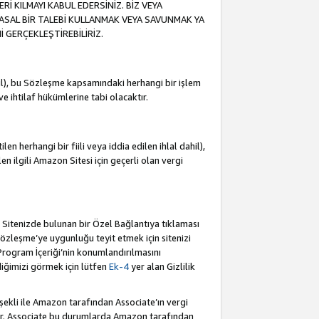
İ KILMAYI KABUL EDERSİNİZ. BİZ VEYA
YASAL BİR TALEBİ KULLANMAK VEYA SAVUNMAK YA
İ GERÇEKLEŞTİREBİLİRİZ.
dahil), bu Sözleşme kapsamındaki herhangi bir işlem
 ve ihtilaf hükümlerine tabi olacaktır.
en herhangi bir fiili veya iddia edilen ihlal dahil),
ilen ilgili Amazon Sitesi için geçerli olan vergi
e Sitenizde bulunan bir Özel Bağlantıya tıklaması
bu Sözleşme’ye uygunluğu teyit etmek için sitenizi
 Program İçeriği’nin konumlandırılmasını
ediğimizi görmek için lütfen
Ek-4
yer alan Gizlilik
 şekli ile Amazon tarafından Associate’ın vergi
dür. Associate bu durumlarda Amazon tarafından