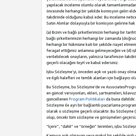
yapılacak inceleme olumlu olarak tamamlanmadan 
öncesinde herhangi bir şekilde komisyon geliri e
takdirinde olduğunu kabul eder. Bu inceleme netic
Satın Alımlar dolayısıyla bir komisyon gelirine ha
(a) Bizim ve bağlı şirketlerimizin herhangi bir tari
bağlı şirketlerimizin herhangi bir zamanda (doğruda
herhangi bir hükmüne kati bir şekilde riayet etm
feragat ettiğimiz anlamına gelmeyeceğini ve (d) iş
verilebilecek onayların, yalnızca tarafımızın takdi
geçerli olacağını teyit ve kabul edersiniz.
İşbu Sözleşme’yi, önceden açık ve yazılı onay olma
ve ilgili halefleri ve temlik alanları için bağlayıcı
Bu Sözleşme, bu Sözleşme’de ve AssociatesProgramı 
en güncel versiyonları, ekleri, şartnameleri, kılavu
güncellenen
Program Politikaları
da buna dahildir.
Sözleşme ile ayrı bir bağlantılı pazarlama program
olarak o sözleşme geçerli olacaktır. Bu Sözleşme (
olup, önceki tüm sözleşme ve görüşmeleri geçersiz 
“İçerir”, “dahil” ve “örneğin” terimleri, işbu Sözle
Kamuya açık olmayan veya makul bir şekilde gizli o