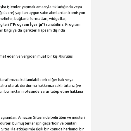
başka işlemler yapmak amacıyla tıkladığında veya
leceği üzere) yapılan uygun satın alımlardan komisyon
metinler, bağlantı formatları, widgetlar,
ileri (”
Program İçeriği
”) sunabiliriz. Program
air bilgi ya da içerikleri kapsam dışında
met eden ve vergiden muaf bir kişi/kuruluş
tarafımızca kullanılabilecek diğer hak veya
lıcı olarak durdurma hakkımızı saklı tutarız (ve
'un bu miktarın ötesinde zarar talep etme hakkına
i açısından, Amazon Sitesi’nde belirtilen ve müşteri
edürleri bu müşteriler için geçerlidir ve bunları
esi ile etkileşimle ilgili bir konuda herhangi bir