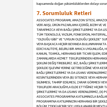
kapsamında doğan yükümlülüklerden dolayı sorum
7. Sorumluluk Retleri
ASSOCIATES PROGRAMI, AMAZON SİTESİ, AMAZON 
VERİ AKIŞI, ÜRÜN PAZARLAMA İÇERİĞİ, BİZİM VE 
TARAFIMIZCA VEYA BAĞLI ŞİRKETLERİMİZ YA DA 
TÜM TEKNOLOJİ, YAZILIM, FONKSİYON, MATERYAL, V
“OLDUĞU GİBİ” VE “UYGUN OLDUĞU ŞEKİLDE” SUNUL
VEYA BAŞKACA HİÇBİR BEYANDA BULUNMAMAKTA VE
EDİCİ KALİTEYE, BELİRLİ BİR AMACA UYGUNLUĞA,
KANUN, TEAMÜL, HERHANGİ BİR TİCARİ İŞLEM, E
ZAMANLARDA HİZMET TEKLİFLERİNDEN HERHANGİ BİR
ŞEKLİNİ DEĞİŞTİREBİLİRİZ. BİZ, BAĞLI ŞİRKETLERİ
ŞEKİLDE İŞLEVİNİ YERİNE GETİRECEĞİNE VEYA KES
BAĞLI ŞİRKETLERİMİZ YA DA LİSANS VERENLERİMİZ,
KESİNTİLERİNDEN VEYA (B) SİTENİZE VEYA HERHAN
SİLİNMESİ, TAHRİP EDİLMESİ, ZARAR GÖRMESİ V
TEKLİFLERİ ARACILIĞIYLA ELDE ETTİĞİNİZ HİÇBİR
ŞİRKETLERİMİZ YA DA LİSANS VERENLERİMİZ, (X) 
ASSOCIATES PROGRAMI’NA KATILIMINIZLA BAĞLAN
PROGRAMI’NA KATILIMINIZIN HERHANGİ BİR ŞEK
BÖLÜM 7’DEKİ HİÇBİR ŞEY, UYGULANABİLİR MEVZ