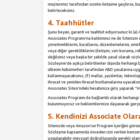
müşterimiz tarafından sizinle iletişime geçilirse, b
belirteceksiniz.
4. Taahhütler
Şunu beyan, garanti ve taahhüt ediyorsunuz ki (a) 
Associates Programı’na katılımınız ne de Sitenizin 
yönetmeliklerini, kurallarını, düzenlemelerini, emirle
veya diğer gerekliliklerini (iletişim, veri koruma, r
değilsiniz veya başka bir şekilde yasal olarak söz
Sözleşme’de açıkça belirtilenler dışında herhangi 
ülkenin hükümetleri tarafından ABD yasalarına uyg
kullanmayacaksınız, (f) mallar, yazılımlar, teknolo
ihracat ve yeniden ihracat kısıtlamalarına uyacaksın
Associates Sitesi’ndeki hesabınıza giriş yaparak “He
Associates Programı ile bağlantılı olarak herhangi
bulunmuyoruz ve beklentilerinize dayanarak gerçe
5. Kendinizi Associate Ola
Sitenizde veya Amazon’un Program İçeriğini görüntü
Sözleşme kapsamında önceden izin verilen benzer b
uygulanabilir mevzuat doğrultusunda gerekli olan d