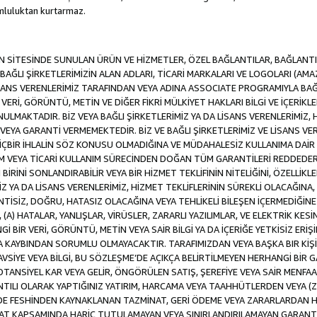
luluktan kurtarmaz.
SİTESİNDE SUNULAN ÜRÜN VE HİZMETLER, ÖZEL BAĞLANTILAR, BAĞLANTI F
VE BAĞLI ŞİRKETLERİMİZİN ALAN ADLARI, TİCARİ MARKALARI VE LOGOLARI (A
LİSANS VERENLERİMİZ TARAFINDAN VEYA ADINA ASSOCIATE PROGRAMIYLA BA
ERİ, GÖRÜNTÜ, METİN VE DİĞER FİKRİ MÜLKİYET HAKLARI BİLGİ VE İÇERİKLER
MAKTADIR. BİZ VEYA BAĞLI ŞİRKETLERİMİZ YA DA LİSANS VERENLERİMİZ, HİZ
YA GARANTİ VERMEMEKTEDİR. BİZ VE BAĞLI ŞİRKETLERİMİZ VE LİSANS VERE
 HİÇBİR İHLALİN SÖZ KONUSU OLMADIĞINA VE MÜDAHALESİZ KULLANIMA DAİR 
DİM VEYA TİCARİ KULLANIM SÜRECİNDEN DOĞAN TÜM GARANTİLERİ REDDEDER
İNİ SONLANDIRABİLİR VEYA BİR HİZMET TEKLİFİNİN NİTELİĞİNİ, ÖZELLİKLE
MİZ YA DA LİSANS VERENLERİMİZ, HİZMET TEKLİFLERİNİN SÜREKLİ OLACAĞINA, A
İNTİSİZ, DOĞRU, HATASIZ OLACAĞINA VEYA TEHLİKELİ BİLEŞEN İÇERMEDİĞİN
 (A) HATALAR, YANLIŞLAR, VİRÜSLER, ZARARLI YAZILIMLAR, VE ELEKTRİK KESİ
Gİ BİR VERİ, GÖRÜNTÜ, METİN VEYA SAİR BİLGİ YA DA İÇERİĞE YETKİSİZ ERİ
EYA KAYBINDAN SORUMLU OLMAYACAKTIR. TARAFIMIZDAN VEYA BAŞKA BIR KİŞ
 TAVSİYE VEYA BİLGİ, BU SÖZLEŞME’DE AÇIKÇA BELİRTİLMEYEN HERHANGİ BİR
POTANSİYEL KAR VEYA GELİR, ÖNGÖRÜLEN SATIŞ, ŞEREFİYE VEYA SAİR MENFA
TILI OLARAK YAPTIĞINIZ YATIRIM, HARCAMA VEYA TAAHHÜTLERDEN VEYA (Z
İLDE FESHİNDEN KAYNAKLANAN TAZMİNAT, GERİ ÖDEME VEYA ZARARLARDAN H
UAT KAPSAMINDA HARİÇ TUTULAMAYAN VEYA SINIRLANDIRILAMAYAN GARANTİ