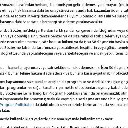
Amazon tarafından herhangi bir komisyon geliri ödemesi yapılmayacağını; 
lde etmeye hak kazansa dahi bu onay süreci esnasında hak kazanılan ödeme t
esinde Associate’ın vergi düzenlemelerine uyumlu olmadığı anlaşılır ve süreç
k kazansa dahi Associate’a herhangi bir ödeme yapılmayacaktır.
hte işbu Sözleşme’deki şartlardan farklı şartlar çerçevesinde (doğrudan veya dol
n veya dolaylı) sizin Sitenize benzer ya da size rakip olacak siteler veya uyg
enizde ısrarcı olmamamızın, söz konusu hükmü ya da işbu Sözleşme’nin başk
bu Sözleşme tahtında tarafımızca yapılabilecek tespitlerin veya güncellemeler
ri doğrultusunda yapılabileceğini veya verilebileceğini ve ancak yetkili temsil
dan, kanunlar uyarınca veya sair şekilde temlik edemezsiniz. İşbu Sözleşme, 
 olacak, bunlar lehine hüküm ifade edecek ve bunlara karşı uygulanabilir olacaktı
kapsamında size sunulan araçlar, alt programlar ve özelliklere ilişkin geçer
zları, programları ve diğer kuralları içermekte olup, bunlara uymayı kabul eder
 Bu Sözleşme ile herhangi bir Program Politikası arasında bir uyuşmazlık ol
ı kapsamında bir Amazon iştiraki ile yaptığınız sözleşme arasında bir uyuşma
Program Politikaları
da dahil olmak üzere) sizinle bizim aramızda Associates
kılar.
şme’de kullanıldıkları yerlerde sınırlama niyetiyle kullanılmamaktadır.
larak kabul edilmesi gereken, Associates Programı ile bağlantılı olarak size 