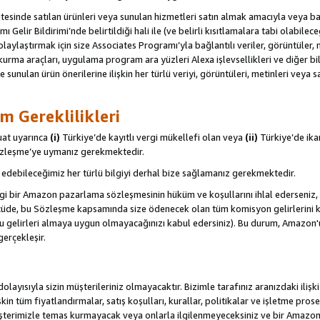
itesinde satılan ürünleri veya sunulan hizmetleri satın almak amacıyla veya 
ı Gelir Bildirimi’nde belirtildiği hali ile (ve belirli kısıtlamalara tabi olabi
olaylaştırmak için size Associates Programı’yla bağlantılı veriler, görüntüler, 
kurma araçları, uygulama program ara yüzleri Alexa işlevsellikleri ve diğer bilg
e sunulan ürün önerilerine ilişkin her türlü veriyi, görüntüleri, metinleri veya s
m Gereklilikleri
uat uyarınca
(i)
Türkiye’de kayıtlı vergi mükellefi olan veya
(ii)
Türkiye’de ika
Sözleşme’ye uymanız gerekmektedir.
debileceğimiz her türlü bilgiyi derhal bize sağlamanız gerekmektedir.
gi bir Amazon pazarlama sözleşmesinin hüküm ve koşullarını ihlal ederseniz, 
 ölçüde, bu Sözleşme kapsamında size ödenecek olan tüm komisyon gelirlerini ka
, bu gelirleri almaya uygun olmayacağınızı kabul edersiniz). Bu durum, Amazon
gerçekleşir.
olayısıyla sizin müşterileriniz olmayacaktır. Bizimle tarafınız aranızdaki ilişk
işkin tüm fiyatlandırmalar, satış koşulları, kurallar, politikalar ve işletme pros
şterimizle temas kurmayacak veya onlarla ilgilenmeyeceksiniz ve bir Amazon Sit