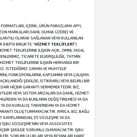
ORMATLARI, İÇERİK, ÜRÜN PARAZLAMA API’I,
MAZON MARKALARI DAHİL OLMAK ÜZERE) VE
ĞLANTILI OLARAK SAĞLANAN VEYA KULLANILAN
 (HEPSİ BİRLİKTE “
HİZMET TEKLİFLERİ
”)
MET TEKLİFLERİNE İLİŞKİN AÇIK, ZIMNİ, YASAL
NLERİMİZ, TİCARETE ELVERİŞLİLİĞE, TATMİN
HİZMET TEKLİFLERİNE İLİŞKİN HERHANGİ BİR
İZ. İSTEDİĞİMİZ ZAMAN VE MUHTELİF
RİNİ, FONKSİYONLARINI, KAPSAMINI VEYA ÇALIŞMA
ÇIKLANDIĞI ŞEKİLDE, İSTİKRARLI VEYA BELİRLİ BİR
E DAİR HİÇBİR GARANTİ VERMEMEKTEDİR. BİZ,
NTİLERİ VEYA SİSTEM ARIZALARI DA DAHİL, HİZMET
ŞİMLERDEN YA DA BUNLARIN DEĞİŞTİRİLMESİ YA DA
İ YA DA KURULUŞ TARAFINDAN YA DA HİZMET
 GARANTİ OLUŞTURMAYACAKTIR. AYRICA, BİZ, BAĞLI
AT KAYIPLARINDAN, (Y) SÖZLEŞME YA DA
) İŞBU SÖZLEŞME’NİN VEYA ASSOCIATES
İÇBİR ŞEKİLDE SORUMLU OLMAYACAKTIR. İŞBU
LERİ, SORUMLULUKLARI VEYA BEYANLARI HARİÇ