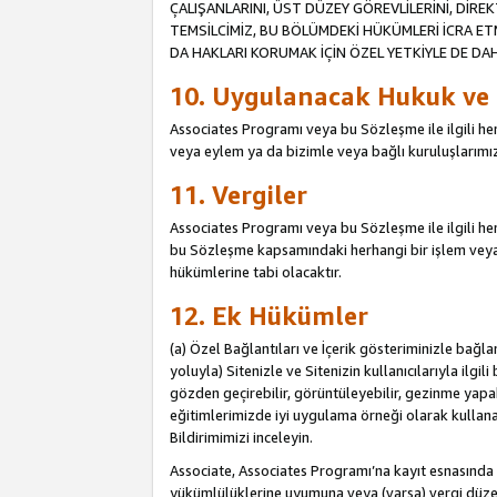
ÇALIŞANLARINI, ÜST DÜZEY GÖREVLİLERİNİ, DİREK
TEMSİLCİMİZ, BU BÖLÜMDEKİ HÜKÜMLERİ İCRA ET
DA HAKLARI KORUMAK İÇİN ÖZEL YETKİYLE DE DAHİ
10. Uygulanacak Hukuk ve
Associates Programı veya bu Sözleşme ile ilgili herh
veya eylem ya da bizimle veya bağlı kuruluşlarımızl
11. Vergiler
Associates Programı veya bu Sözleşme ile ilgili herha
bu Sözleşme kapsamındaki herhangi bir işlem veya e
hükümlerine tabi olacaktır.
12. Ek Hükümler
(a) Özel Bağlantıları ve İçerik gösteriminizle bağl
yoluyla) Sitenizle ve Sitenizin kullanıcılarıyla ilgil
gözden geçirebilir, görüntüleyebilir, gezinme yapab
eğitimlerimizde iyi uygulama örneği olarak kullanabil
Bildirimimizi inceleyin.
Associate, Associates Programı’na kayıt esnasın
yükümlülüklerine uyumuna veya (varsa) vergi düzen