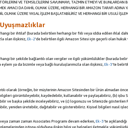
TÖRLERİNİ VE TEMSİLCİLERİNİ SAVUNMAYI, TAZMİN ETMEYİ VE BUNLARDAN BER
MEK AMACI DA DAHİL OLMAK ÜZERE, HERHANGİ BİR AMAZON TARAFI ADINA 
L OLMAK ÜZERE YASAL İŞLEM BAŞLATABİLİRİZ VE HERHANGİ BİR USULİ İŞLEM
 Uyuşmazlıklar
angi bir ihtilaf (burada belirtilen herhangi bir fiili veya iddia edilen ihlal 
a olan ilişkiniz,
Ek-2
'de belirtilen ilgili Amazon Sitesi için geçerli olan hukuk
ngi bir şekilde bağlantılı olan vergiler ve ilgili yükümlülükler (burada belirtil
ylem ya da bizimle veya bağlı kuruluşlarımızla olan ilişkiniz,
Ek-3
'te belirt
antılı olarak (örneğin, bir müşterinin Amazon Sitesinden bir Ürün almadan önc
i bilgileri görüntüleyebilir, kaydedebilir, kullanabilir ve paylaşabiliriz, (b) iş
ilir ve başka şekilde inceleyebiliriz, ve (c) logonuzu ve Sitenizde gösterilen
ir, yeniden üretebilir, dağıtabilir ve gösterebiliriz. Kişisel bilgileri nasıl işl
da veya zaman zaman Associates Programı devam ederken,
Ek-3
’te açıklandığı
lemelerinden istisna olduğuna ilişkin bilgi ve belgeleri iletmekle yükümlü