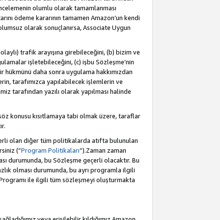
incelemenin olumlu olarak tamamlanması
utarını ödeme kararının tamamen Amazon’un kendi
 olumsuz olarak sonuçlanırsa, Associate Uygun
aylı) trafik arayışına girebileceğini, (b) bizim ve
ulamalar işletebileceğini, (c) işbu Sözleşme’nin
a bir hükmünü daha sonra uygulama hakkımızdan
in, tarafımızca yapılabilecek işlemlerin ve
cimiz tarafından yazılı olarak yapılması halinde
söz konusu kısıtlamaya tabi olmak üzere, taraflar
r.
li olan diğer tüm politikalarda atıfta bulunulan
siniz (“
Program Politikaları
”).Zaman zaman
ması durumunda, bu Sözleşme geçerli olacaktır. Bu
zlık olması durumunda, bu ayrı programla ilgili
Programı ile ilgili tüm sözleşmeyi oluşturmakta
sağladığımız veya erişilebilir kıldığımız Amazon