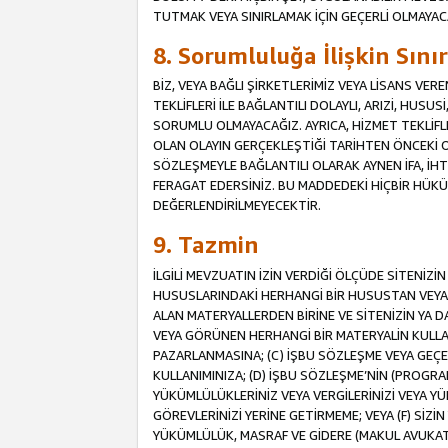
TUTMAK VEYA SINIRLAMAK İÇİN GEÇERLİ OLMAYAC
8. Sorumluluğa İlişkin Sın
BİZ, VEYA BAĞLI ŞİRKETLERİMİZ VEYA LİSANS VE
TEKLİFLERİ İLE BAĞLANTILI DOLAYLI, ARIZİ, HUSU
SORUMLU OLMAYACAĞIZ. AYRICA, HİZMET TEKL
OLAN OLAYIN GERÇEKLEŞTİĞİ TARİHTEN ÖNCEKİ O
SÖZLEŞMEYLE BAĞLANTILI OLARAK AYNEN İFA, İHT
FERAGAT EDERSİNİZ. BU MADDEDEKİ HİÇBİR HÜ
DEĞERLENDİRİLMEYECEKTİR.
9. Tazmin
İLGİLİ MEVZUATIN İZİN VERDİĞİ ÖLÇÜDE SİTENİZ
HUSUSLARINDAKİ HERHANGİ BİR HUSUSTAN VEYA 
ALAN MATERYALLERDEN BİRİNE VE SİTENİZİN YA D
VEYA GÖRÜNEN HERHANGİ BİR MATERYALİN KULLANI
PAZARLANMASINA; (C) İŞBU SÖZLEŞME VEYA GEÇER
KULLANIMINIZA; (D) İŞBU SÖZLEŞME’NİN (PROGRA
YÜKÜMLÜLÜKLERİNİZ VEYA VERGİLERİNİZİ VEYA Y
GÖREVLERİNİZİ YERİNE GETİRMEME; VEYA (F) SİZİN 
YÜKÜMLÜLÜK, MASRAF VE GİDERE (MAKUL AVUKATLIK