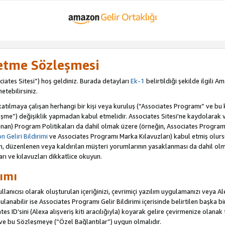
letme Sözleşmesi
iates Sitesi”) hoş geldiniz. Burada detayları
Ek-1
belirtildiği şekilde ilgili 
etebilirsiniz.
ılmaya çalışan herhangi bir kişi veya kuruluş (“Associates Programı” ve bu kiş
şme”) değişiklik yapmadan kabul etmelidir. Associates Sitesi'ne kaydolarak 
an) Program Politikaları da dahil olmak üzere (örneğin, Associates Programı 
 Geliri Bildirimi
ve Associates Programı Marka Kılavuzları) kabul etmiş olur
ulan, düzenlenen veya kaldırılan müşteri yorumlarının yasaklanması da dahil 
arı ve kılavuzları dikkatlice okuyun.
ımı
anıcısı olarak oluşturulan içeriğinizi, çevrimiçi yazılım uygulamanızı veya Alex
anabilir ise Associates Programı Gelir Bildirimi içerisinde belirtilen başka bir 
tes ID’sini (Alexa alışveriş kiti aracılığıyla) koyarak gelire çevirmenize olanak 
 ve bu Sözleşmeye (“Özel Bağlantılar”) uygun olmalıdır.