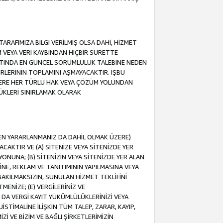
ARAFIMIZA BİLGİ VERİLMİŞ OLSA DAHİ, HİZMET
NIM VEYA VERİ KAYBINDAN HİÇBİR SURETTE
TINDA EN GÜNCEL SORUMLULUK TALEBİNE NEDEN
RLERİNİN TOPLAMINI AŞMAYACAKTIR. İŞBU
K ÜZERE HER TÜRLÜ HAK VEYA ÇÖZÜM YOLUNDAN
ÜKLERİ SINIRLAMAK OLARAK
NDEN YARARLANMANIZ DA DAHİL OLMAK ÜZERE)
KTIR VE (A) SİTENİZE VEYA SİTENİZDE YER
ONUNA; (B) SİTENİZİN VEYA SİTENİZDE YER ALAN
NE, REKLAM VE TANITIMININ YAPILMASINA VEYA
BAKILMAKSIZIN, SUNULAN HİZMET TEKLİFİNİ
MENİZE; (E) VERGİLERİNİZ VE
DA VERGİ KAYIT YÜKÜMLÜLÜKLERİNİZİ VEYA
UİSTİMALİNE İLİŞKİN TÜM TALEP, ZARAR, KAYIP,
Zİ VE BİZİM VE BAĞLI ŞİRKETLERİMİZİN