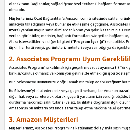
olanak tanır. Bağlantılar, sağladığımız özel “etiketli” bağlantı formatl
olmalıdır.
Müşterilerimiz Özel Bağlantılar’a Amazon.com.tr sitesinde satılan ürün
amacıyla tıkladığında veya bunlar ile etkileşime geçtiğinde, Associates Pro
üzere) yapılan uygun satın alımlardan komisyon geliri kazanırsınız. Ürün
veriler, görüntüler, metinler, bağlantı formatları, widgetlar, bağlantıla
Alexa işlevsellikleri ve diğer bilgileri (”
Program İçeriği
”) sunabiliriz. 
ilişkin her türlü veriyi, görüntüleri, metinleri veya sair bilgi ya da içeri
2. Associates Programı Uyum Gereklili
Associates Programı’na katılmak için geçerli mevzuat uyarınca
(i)
Türkiy
bir kişi/kuruluş olmanız ve komisyon geliri elde etmek için işbu Sözle
Bu Sözleşme’ye uyumunuzu doğrulamak için talep edebileceğimiz her tü
Bu Sözleşme’yi ihlal ederseniz veya geçerli herhangi bir Amazon pazarl
diğer hak veya çarelere ek olarak, geçerli yasaların izin verdiği ölçüd
durdurma hakkımızı saklı tutarız (ve siz, bu ihlalle doğrudan ilgili ols
Amazon'un bu miktarın ötesinde zarar talep etme hakkına halel getirmek
3. Amazon Müşterileri
Müşterilerimiz, Associates Programı’na katılımınız dolayısıyla sizin müşt