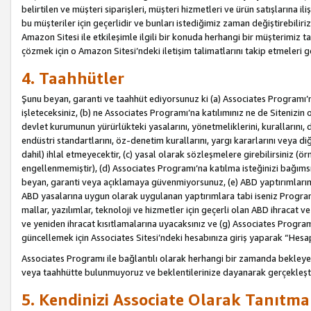
belirtilen ve müşteri siparişleri, müşteri hizmetleri ve ürün satışlarına il
bu müşteriler için geçerlidir ve bunları istediğimiz zaman değiştirebili
Amazon Sitesi ile etkileşimle ilgili bir konuda herhangi bir müşterimiz ta
çözmek için o Amazon Sitesi’ndeki iletişim talimatlarını takip etmeleri ge
4. Taahhütler
Şunu beyan, garanti ve taahhüt ediyorsunuz ki (a) Associates Programı’
işleteceksiniz, (b) ne Associates Programı’na katılımınız ne de Sitenizin 
devlet kurumunun yürürlükteki yasalarını, yönetmeliklerini, kurallarını, dü
endüstri standartlarını, öz-denetim kurallarını, yargı kararlarını veya diğ
dahil) ihlal etmeyecektir, (c) yasal olarak sözleşmelere girebilirsiniz (
engellenmemiştir), (d) Associates Programı’na katılma isteğinizi bağıms
beyan, garanti veya açıklamaya güvenmiyorsunuz, (e) ABD yaptırımlarına
ABD yasalarına uygun olarak uygulanan yaptırımlara tabi iseniz Progra
mallar, yazılımlar, teknoloji ve hizmetler için geçerli olan ABD ihracat 
ve yeniden ihracat kısıtlamalarına uyacaksınız ve (g) Associates Programı i
güncellemek için Associates Sitesi’ndeki hesabınıza giriş yaparak “Hesap 
Associates Programı ile bağlantılı olarak herhangi bir zamanda bekleye
veya taahhütte bulunmuyoruz ve beklentilerinize dayanarak gerçekleşt
5. Kendinizi Associate Olarak Tanıtma