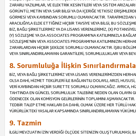
ZARARLI YAZILIMLAR, VE ELEKTRİK KESİNTİLERİ VEYA SİSTEM ARIZALARI
GÖRÜNTÜ, METİN VEYA SAİR BİLGİ YA DA İÇERİĞE YETKİSİZ ERİŞİMLERD
GÖRMESİ VEYA KAYBINDAN SORUMLU OLMAYACAKTIR. TARAFIMIZDAN VEY
ARACILIĞIYLA ELDE ETTİĞİNİZ HİÇBİR TAVSİYE VEYA BİLGİ, BU SÖZLE
BİZ, BAĞLI ŞİRKETLERİMİZ YA DA LİSANS VERENLERİMİZ, (X) POTANSİY
(Y) SÖZLEŞME YA DA ASSOCIATES PROGRAMI’NA KATILIMINIZLA BAĞLAN
SÖZLEŞME’NİN VEYA ASSOCIATES PROGRAMI’NA KATILIMINIZIN HERHA
ZARARLARDAN HİÇBİR ŞEKİLDE SORUMLU OLMAYACAKTIR. İŞBU BÖLÜM
VEYA SINIRLANDIRILAMAYAN GARANTİLERİ, SORUMLULUKLARI VEYA BEY
8. Sorumluluğa İlişkin Sınırlandırmala
BİZ, VEYA BAĞLI ŞİRKETLERİMİZ VEYA LİSANS VERENLERİMİZDEN HERHA
OLSA DAHİ, HİZMET TEKLİFLERİ İLE BAĞLANTILI DOLAYLI, ARIZİ, HUSUSİ
VERİ KAYBINDAN HİÇBİR SURETTE SORUMLU OLMAYACAĞIZ. AYRICA,
TAHTINDA EN GÜNCEL SORUMLULUK TALEBİNE NEDEN OLAN OLAYIN GER
ÖDENECEK OLAN KOMİSYON GELİRLERİNİN TOPLAMINI AŞMAYACAKTIR. İŞB
TEDBİR TALEP ETME HAKLARI DA DAHİL OLMAK ÜZERE HER TÜRLÜ HA
YÜRÜRLÜKTEKİ YASALAR KAPSAMINDA SINIRLANDIRILAMAYAN YÜKÜMLÜ
9. Tazmin
İLGİLİ MEVZUATIN İZİN VERDİĞİ ÖLÇÜDE SİTENİZİN OLUŞTURULMASI, B