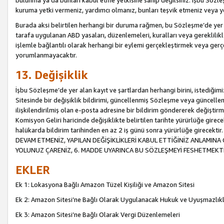
bulunma ya da bunları kabul etme yetkisine sahip değilsiniz. İşbu Sözleş
kuruma yetki vermeniz, yardımcı olmanız, bunları teşvik etmeniz veya yön
Burada aksi belirtilen herhangi bir duruma rağmen, bu Sözleşme’de yer a
tarafa uygulanan ABD yasaları, düzenlemeleri, kuralları veya gereklilikl
işlemle bağlantılı olarak herhangi bir eylemi gerçekleştirmek veya ge
yorumlanmayacaktır.
13. Değişiklik
İşbu Sözleşme’de yer alan kayıt ve şartlardan herhangi birini, istediğ
Sitesinde bir değişiklik bildirimi, güncellenmiş Sözleşme veya güncell
ilişkilendirilmiş olan e-posta adresine bir bildirim göndererek değiştir
Komisyon Geliri haricinde değişiklikte belirtilen tarihte yürürlüğe girec
halükarda bildirim tarihinden en az 2 iş günü sonra yürürlüğe gire
DEVAM ETMENİZ, YAPILAN DEĞİŞİKLİKLERİ KABUL ETTİĞİNİZ ANLAMINA 
YOLUNUZ ÇARENİZ, 6. MADDE UYARINCA BU SÖZLEŞMEYİ FESHETMEKTİ
EKLER
Ek 1: Lokasyona Bağlı Amazon Tüzel Kişiliği ve Amazon Sitesi
Ek 2: Amazon Sitesi’ne Bağlı Olarak Uygulanacak Hukuk ve Uyuşmazlık
Ek 3: Amazon Sitesi’ne Bağlı Olarak Vergi Düzenlemeleri