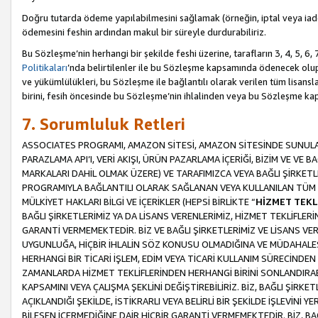
Doğru tutarda ödeme yapılabilmesini sağlamak (örneğin, iptal veya iad
ödemesini feshin ardından makul bir süreyle durdurabiliriz.
Bu Sözleşme’nin herhangi bir şekilde feshi üzerine, tarafların 3, 4, 5, 
Politikaları
’nda belirtilenler ile bu Sözleşme kapsamında ödenecek ol
ve yükümlülükleri, bu Sözleşme ile bağlantılı olarak verilen tüm lisansl
birini, fesih öncesinde bu Sözleşme’nin ihlalinden veya bu Sözleşme 
7. Sorumluluk Retleri
ASSOCIATES PROGRAMI, AMAZON SİTESİ, AMAZON SİTESİNDE SUNULAN
PARAZLAMA API’I, VERİ AKIŞI, ÜRÜN PAZARLAMA İÇERİĞİ, BİZİM VE VE 
MARKALARI DAHİL OLMAK ÜZERE) VE TARAFIMIZCA VEYA BAĞLI ŞİRKETL
PROGRAMIYLA BAĞLANTILI OLARAK SAĞLANAN VEYA KULLANILAN TÜM TE
MÜLKİYET HAKLARI BİLGİ VE İÇERİKLER (HEPSİ BİRLİKTE “
HİZMET TEKL
BAĞLI ŞİRKETLERİMİZ YA DA LİSANS VERENLERİMİZ, HİZMET TEKLİFLER
GARANTİ VERMEMEKTEDİR. BİZ VE BAĞLI ŞİRKETLERİMİZ VE LİSANS VEREN
UYGUNLUĞA, HİÇBİR İHLALİN SÖZ KONUSU OLMADIĞINA VE MÜDAHALESİ
HERHANGİ BİR TİCARİ İŞLEM, EDİM VEYA TİCARİ KULLANIM SÜRECİND
ZAMANLARDA HİZMET TEKLİFLERİNDEN HERHANGİ BİRİNİ SONLANDIRABİLİ
KAPSAMINI VEYA ÇALIŞMA ŞEKLİNİ DEĞİŞTİREBİLİRİZ. BİZ, BAĞLI ŞİRKE
AÇIKLANDIĞI ŞEKİLDE, İSTİKRARLI VEYA BELİRLİ BİR ŞEKİLDE İŞLEVİNİ
BİLEŞEN İÇERMEDİĞİNE DAİR HİÇBİR GARANTİ VERMEMEKTEDİR. BİZ, BAĞ