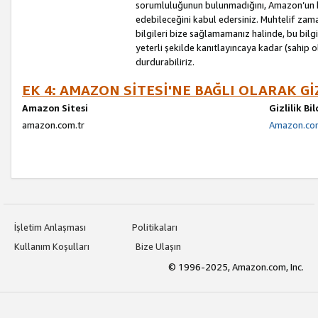
sorumluluğunun bulunmadığını, Amazon’un bu
edebileceğini kabul edersiniz. Muhtelif zama
bilgileri bize sağlamamanız halinde, bu bil
yeterli şekilde kanıtlayıncaya kadar (sahip
durdurabiliriz.
EK 4: AMAZON SİTESİ'NE BAĞLI OLARAK Gİ
Amazon Sitesi
Gizlilik Bi
amazon.com.tr
Amazon.com.
İşletim Anlaşması
Politikaları
Kullanım Koşulları
Bize Ulaşın
© 1996-2025, Amazon.com, Inc.