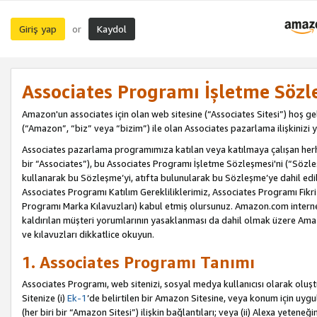
Giriş yap
Kaydol
or
Associates Programı İşletme Sözl
Amazon'un associates için olan web sitesine (“Associates Sitesi”) hoş ge
(“Amazon”, “biz” veya “bizim”) ile olan Associates pazarlama ilişkinizi y
Associates pazarlama programımıza katılan veya katılmaya çalışan herhan
bir “Associates”), bu Associates Programı İşletme Sözleşmesi'ni (“Sözl
kullanarak bu Sözleşme’yi, atıfta bulunularak bu Sözleşme’ye dahil edi
Associates Programı Katılım Gerekliliklerimiz, Associates Programı Fikri
Programı Marka Kılavuzları) kabul etmiş olursunuz. Amazon.com internet 
kaldırılan müşteri yorumlarının yasaklanması da dahil olmak üzere Amazo
ve kılavuzları dikkatlice okuyun.
1. Associates Programı Tanımı
Associates Programı, web sitenizi, sosyal medya kullanıcısı olarak oluştu
Sitenize (i)
Ek-1
’de belirtilen bir Amazon Sitesine, veya konum için uygula
(her biri bir “Amazon Sitesi”) ilişkin bağlantıları; veya (ii) Alexa yeteneğ