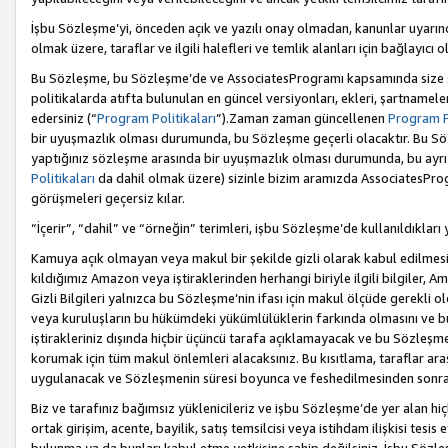
İşbu Sözleşme’yi, önceden açık ve yazılı onay olmadan, kanunlar uyarın
olmak üzere, taraflar ve ilgili halefleri ve temlik alanları için bağlayıc
Bu Sözleşme, bu Sözleşme’de ve AssociatesProgramı kapsamında size sunu
politikalarda atıfta bulunulan en güncel versiyonları, ekleri, şartnamele
edersiniz (“
Program Politikaları
”).Zaman zaman güncellenen
Program Po
bir uyuşmazlık olması durumunda, bu Sözleşme geçerli olacaktır. Bu Söz
yaptığınız sözleşme arasında bir uyuşmazlık olması durumunda, bu ayrı 
Politikaları
da dahil olmak üzere) sizinle bizim aramızda AssociatesProg
görüşmeleri geçersiz kılar.
“İçerir”, “dahil” ve “örneğin” terimleri, işbu Sözleşme’de kullanıldıkları
Kamuya açık olmayan veya makul bir şekilde gizli olarak kabul edilmesi g
kıldığımız Amazon veya iştiraklerinden herhangi biriyle ilgili bilgiler, A
Gizli Bilgileri yalnızca bu Sözleşme’nin ifası için makul ölçüde gerekli o
veya kuruluşların bu hükümdeki yükümlülüklerin farkında olmasını ve bunl
iştirakleriniz dışında hiçbir üçüncü tarafa açıklamayacak ve bu Sözleşme’
korumak için tüm makul önlemleri alacaksınız. Bu kısıtlama, taraflar aras
uygulanacak ve Sözleşmenin süresi boyunca ve feshedilmesinden sonraki
Biz ve tarafınız bağımsız yüklenicileriz ve işbu Sözleşme’de yer alan hiçbi
ortak girişim, acente, bayilik, satış temsilcisi veya istihdam ilişkisi te