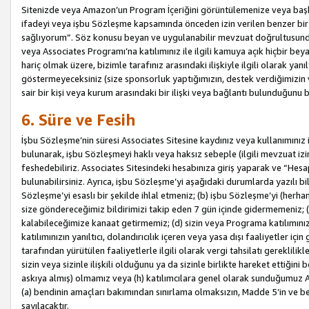
Sitenizde veya Amazon’un Program İçeriğini görüntülemenize veya başka b
ifadeyi veya işbu Sözleşme kapsamında önceden izin verilen benzer bir 
sağlıyorum”. Söz konusu beyan ve uygulanabilir mevzuat doğrultusunda 
veya Associates Programı’na katılımınız ile ilgili kamuya açık hiçbir be
hariç olmak üzere, bizimle tarafınız arasındaki ilişkiyle ilgili olarak ya
göstermeyeceksiniz (size sponsorluk yaptığımızın, destek verdiğimizin v
sair bir kişi veya kurum arasındaki bir ilişki veya bağlantı bulunduğunu
6. Süre ve Fesih
İşbu Sözleşme’nin süresi Associates Sitesine kaydınız veya kullanımınız i
bulunarak, işbu Sözleşmeyi haklı veya haksız sebeple (ilgili mevzuat 
feshedebiliriz. Associates Sitesindeki hesabınıza giriş yaparak ve “He
bulunabilirsiniz. Ayrıca, işbu Sözleşme’yi aşağıdaki durumlarda yazılı bi
Sözleşme’yi esaslı bir şekilde ihlal etmeniz; (b) işbu Sözleşme’yi (herhan
size göndereceğimiz bildirimizi takip eden 7 gün içinde gidermemeniz; 
kalabileceğimize kanaat getirmemiz; (d) sizin veya Programa katılımını
katılımınızın yanıltıcı, dolandırıcılık içeren veya yasa dışı faaliyetler i
tarafından yürütülen faaliyetlerle ilgili olarak vergi tahsilatı gerekli
sizin veya sizinle ilişkili olduğunu ya da sizinle birlikte hareket ettiği
askıya almış) olmamız veya (h) katılımcılara genel olarak sunduğumuz
(a) bendinin amaçları bakımından sınırlama olmaksızın, Madde 5’in ve be
sayılacaktır.