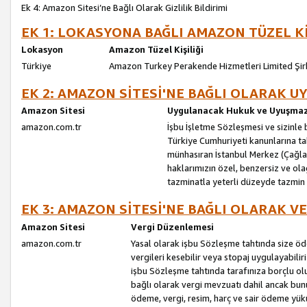
Ek 4: Amazon Sitesi’ne Bağlı Olarak Gizlilik Bildirimi
EK 1: LOKASYONA BAĞLI AMAZON TÜZEL Kİ
Lokasyon
Amazon Tüzel Kişiliği
Türkiye
Amazon Turkey Perakende Hizmetleri Limited Şir
EK 2: AMAZON SİTESİ'NE BAĞLI OLARAK 
Amazon Sitesi
Uygulanacak Hukuk ve Uyuşmazl
amazon.com.tr
İşbu İşletme Sözleşmesi ve sizinle b
Türkiye Cumhuriyeti kanunlarına ta
münhasıran İstanbul Merkez (Çağlaya
haklarımızın özel, benzersiz ve ol
tazminatla yeterli düzeyde tazmin
EK 3: AMAZON SİTESİ'NE BAĞLI OLARAK V
Amazon Sitesi
Vergi Düzenlemesi
amazon.com.tr
Yasal olarak işbu Sözleşme tahtında size ö
vergileri kesebilir veya stopaj uygulayabilir
işbu Sözleşme tahtında tarafınıza borçlu ol
bağlı olarak vergi mevzuatı dahil ancak bu
ödeme, vergi, resim, harç ve sair ödeme yü