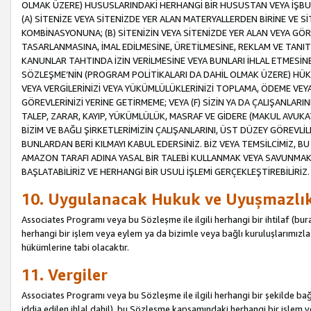
OLMAK ÜZERE) HUSUSLARINDAKİ HERHANGİ BİR HUSUSTAN VEYA İŞBU
(A) SİTENİZE VEYA SİTENİZDE YER ALAN MATERYALLERDEN BİRİNE VE S
KOMBİNASYONUNA; (B) SİTENİZİN VEYA SİTENİZDE YER ALAN VEYA GÖR
TASARLANMASINA, İMAL EDİLMESİNE, ÜRETİLMESİNE, REKLAM VE TANIT
KANUNLAR TAHTINDA İZİN VERİLMESİNE VEYA BUNLARI İHLAL ETMESİNE 
SÖZLEŞME’NİN (PROGRAM POLİTİKALARI DA DAHİL OLMAK ÜZERE) HÜKÜ
VEYA VERGİLERİNİZİ VEYA YÜKÜMLÜLÜKLERİNİZİ TOPLAMA, ÖDEME VEY
GÖREVLERİNİZİ YERİNE GETİRMEME; VEYA (F) SİZİN YA DA ÇALIŞANLARINI
TALEP, ZARAR, KAYIP, YÜKÜMLÜLÜK, MASRAF VE GİDERE (MAKUL AVUKATLI
BİZİM VE BAĞLI ŞİRKETLERİMİZİN ÇALIŞANLARINI, ÜST DÜZEY GÖREVLİL
BUNLARDAN BERİ KILMAYI KABUL EDERSİNİZ. BİZ VEYA TEMSİLCİMİZ, 
AMAZON TARAFI ADINA YASAL BİR TALEBİ KULLANMAK VEYA SAVUNMAK 
BAŞLATABİLİRİZ VE HERHANGİ BİR USULİ İŞLEMİ GERÇEKLEŞTİREBİLİRİZ.
10. Uygulanacak Hukuk ve Uyuşmazlı
Associates Programı veya bu Sözleşme ile ilgili herhangi bir ihtilaf (bura
herhangi bir işlem veya eylem ya da bizimle veya bağlı kuruluşlarımızla 
hükümlerine tabi olacaktır.
11. Vergiler
Associates Programı veya bu Sözleşme ile ilgili herhangi bir şekilde bağla
iddia edilen ihlal dahil), bu Sözleşme kapsamındaki herhangi bir işlem v