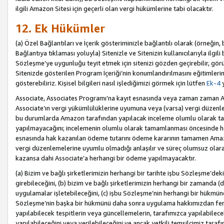
ilgili Amazon Sitesi için geçerli olan vergi hükümlerine tabi olacaktır.
12. Ek Hükümler
(a) Özel Bağlantıları ve İçerik gösteriminizle bağlantılı olarak (örneği
Bağlantıya tıklaması yoluyla) Sitenizle ve Sitenizin kullanıcılarıyla ilgili 
Sözleşme’ye uygunluğu teyit etmek için sitenizi gözden geçirebilir, görü
Sitenizde gösterilen Program İçeriği’nin konumlandırılmasını eğitimlerimi
gösterebiliriz. Kişisel bilgileri nasıl işlediğimizi görmek için lütfen
Ek-4
y
Associate, Associates Programı’na kayıt esnasında veya zaman zaman
Associate’ın vergi yükümlülüklerine uyumuna veya (varsa) vergi düzenlem
bu durumlarda Amazon tarafından yapılacak inceleme olumlu olarak t
yapılmayacağını; incelemenin olumlu olarak tamamlanması öncesinde he
esnasında hak kazanılan ödeme tutarını ödeme kararının tamamen Amazo
vergi düzenlemelerine uyumlu olmadığı anlaşılır ve süreç olumsuz olara
kazansa dahi Associate’a herhangi bir ödeme yapılmayacaktır.
(a) Bizim ve bağlı şirketlerimizin herhangi bir tarihte işbu Sözleşme’dek
girebileceğini, (b) bizim ve bağlı şirketlerimizin herhangi bir zamanda (
uygulamalar işletebileceğini, (c) işbu Sözleşme’nin herhangi bir hükmün
Sözleşme’nin başka bir hükmünü daha sonra uygulama hakkımızdan fera
yapılabilecek tespitlerin veya güncellemelerin, tarafımızca yapılabilece
yapılabileceğini veya verilebileceğini ve ancak yetkili temsilcimiz tarafı