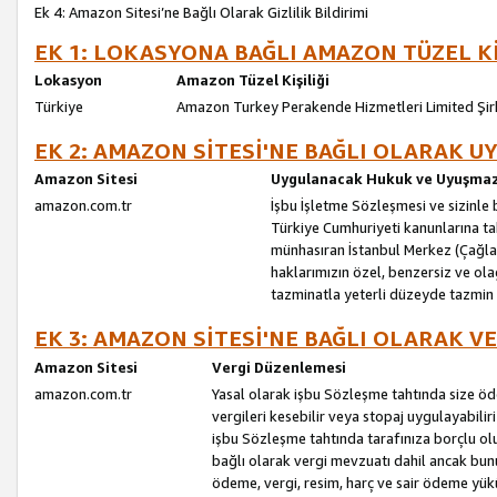
Ek 4: Amazon Sitesi’ne Bağlı Olarak Gizlilik Bildirimi
EK 1: LOKASYONA BAĞLI AMAZON TÜZEL Kİ
Lokasyon
Amazon Tüzel Kişiliği
Türkiye
Amazon Turkey Perakende Hizmetleri Limited Şir
EK 2: AMAZON SİTESİ'NE BAĞLI OLARAK 
Amazon Sitesi
Uygulanacak Hukuk ve Uyuşmazl
amazon.com.tr
İşbu İşletme Sözleşmesi ve sizinle b
Türkiye Cumhuriyeti kanunlarına ta
münhasıran İstanbul Merkez (Çağlaya
haklarımızın özel, benzersiz ve ol
tazminatla yeterli düzeyde tazmin
EK 3: AMAZON SİTESİ'NE BAĞLI OLARAK V
Amazon Sitesi
Vergi Düzenlemesi
amazon.com.tr
Yasal olarak işbu Sözleşme tahtında size ö
vergileri kesebilir veya stopaj uygulayabilir
işbu Sözleşme tahtında tarafınıza borçlu ol
bağlı olarak vergi mevzuatı dahil ancak bu
ödeme, vergi, resim, harç ve sair ödeme yü