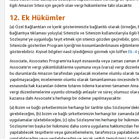
ilgili Amazon Sitesi için geçerli olan vergi hükümlerine tabi olacaktır.
12. Ek Hükümler
(a) Özel Bağlantıları ve İçerik gösteriminizle bağlantılı olarak (örneği
Bağlantıya tıklaması yoluyla) Sitenizle ve Sitenizin kullanıcılarıyla ilgili 
Sözleşme’ye uygunluğu teyit etmek için sitenizi gözden geçirebilir, görü
Sitenizde gösterilen Program İçeriği’nin konumlandırılmasını eğitimlerimi
gösterebiliriz. Kişisel bilgileri nasıl işlediğimizi görmek için lütfen
Ek-4
y
Associate, Associates Programı’na kayıt esnasında veya zaman zaman
Associate’ın vergi yükümlülüklerine uyumuna veya (varsa) vergi düzenlem
bu durumlarda Amazon tarafından yapılacak inceleme olumlu olarak t
yapılmayacağını; incelemenin olumlu olarak tamamlanması öncesinde he
esnasında hak kazanılan ödeme tutarını ödeme kararının tamamen Amazo
vergi düzenlemelerine uyumlu olmadığı anlaşılır ve süreç olumsuz olara
kazansa dahi Associate’a herhangi bir ödeme yapılmayacaktır.
(a) Bizim ve bağlı şirketlerimizin herhangi bir tarihte işbu Sözleşme’dek
girebileceğini, (b) bizim ve bağlı şirketlerimizin herhangi bir zamanda (
uygulamalar işletebileceğini, (c) işbu Sözleşme’nin herhangi bir hükmün
Sözleşme’nin başka bir hükmünü daha sonra uygulama hakkımızdan fera
yapılabilecek tespitlerin veya güncellemelerin, tarafımızca yapılabilece
yapılabileceğini veya verilebileceğini ve ancak yetkili temsilcimiz tarafı