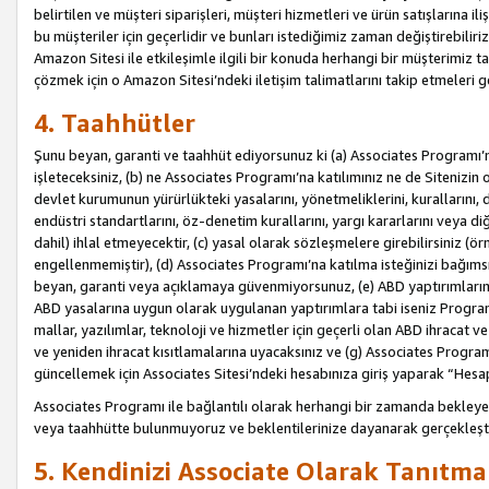
belirtilen ve müşteri siparişleri, müşteri hizmetleri ve ürün satışlarına il
bu müşteriler için geçerlidir ve bunları istediğimiz zaman değiştirebili
Amazon Sitesi ile etkileşimle ilgili bir konuda herhangi bir müşterimiz ta
çözmek için o Amazon Sitesi’ndeki iletişim talimatlarını takip etmeleri ge
4. Taahhütler
Şunu beyan, garanti ve taahhüt ediyorsunuz ki (a) Associates Programı’
işleteceksiniz, (b) ne Associates Programı’na katılımınız ne de Sitenizin 
devlet kurumunun yürürlükteki yasalarını, yönetmeliklerini, kurallarını, dü
endüstri standartlarını, öz-denetim kurallarını, yargı kararlarını veya diğ
dahil) ihlal etmeyecektir, (c) yasal olarak sözleşmelere girebilirsiniz (
engellenmemiştir), (d) Associates Programı’na katılma isteğinizi bağıms
beyan, garanti veya açıklamaya güvenmiyorsunuz, (e) ABD yaptırımlarına
ABD yasalarına uygun olarak uygulanan yaptırımlara tabi iseniz Progra
mallar, yazılımlar, teknoloji ve hizmetler için geçerli olan ABD ihracat 
ve yeniden ihracat kısıtlamalarına uyacaksınız ve (g) Associates Programı i
güncellemek için Associates Sitesi’ndeki hesabınıza giriş yaparak “Hesap 
Associates Programı ile bağlantılı olarak herhangi bir zamanda bekleye
veya taahhütte bulunmuyoruz ve beklentilerinize dayanarak gerçekleşt
5. Kendinizi Associate Olarak Tanıtma