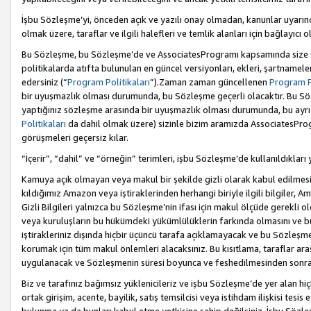
İşbu Sözleşme’yi, önceden açık ve yazılı onay olmadan, kanunlar uyarın
olmak üzere, taraflar ve ilgili halefleri ve temlik alanları için bağlayıc
Bu Sözleşme, bu Sözleşme’de ve AssociatesProgramı kapsamında size sunu
politikalarda atıfta bulunulan en güncel versiyonları, ekleri, şartnamele
edersiniz (“
Program Politikaları
”).Zaman zaman güncellenen
Program Po
bir uyuşmazlık olması durumunda, bu Sözleşme geçerli olacaktır. Bu Söz
yaptığınız sözleşme arasında bir uyuşmazlık olması durumunda, bu ayrı 
Politikaları
da dahil olmak üzere) sizinle bizim aramızda AssociatesProg
görüşmeleri geçersiz kılar.
“İçerir”, “dahil” ve “örneğin” terimleri, işbu Sözleşme’de kullanıldıkları
Kamuya açık olmayan veya makul bir şekilde gizli olarak kabul edilmesi g
kıldığımız Amazon veya iştiraklerinden herhangi biriyle ilgili bilgiler, A
Gizli Bilgileri yalnızca bu Sözleşme’nin ifası için makul ölçüde gerekli o
veya kuruluşların bu hükümdeki yükümlülüklerin farkında olmasını ve bunl
iştirakleriniz dışında hiçbir üçüncü tarafa açıklamayacak ve bu Sözleşme’
korumak için tüm makul önlemleri alacaksınız. Bu kısıtlama, taraflar aras
uygulanacak ve Sözleşmenin süresi boyunca ve feshedilmesinden sonraki
Biz ve tarafınız bağımsız yüklenicileriz ve işbu Sözleşme’de yer alan hiçbi
ortak girişim, acente, bayilik, satış temsilcisi veya istihdam ilişkisi te