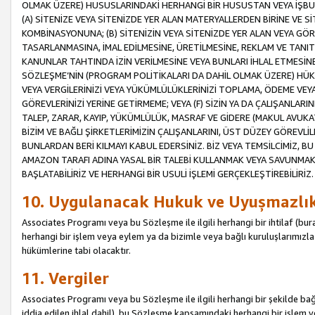
OLMAK ÜZERE) HUSUSLARINDAKİ HERHANGİ BİR HUSUSTAN VEYA İŞBU
(A) SİTENİZE VEYA SİTENİZDE YER ALAN MATERYALLERDEN BİRİNE VE S
KOMBİNASYONUNA; (B) SİTENİZİN VEYA SİTENİZDE YER ALAN VEYA GÖR
TASARLANMASINA, İMAL EDİLMESİNE, ÜRETİLMESİNE, REKLAM VE TANIT
KANUNLAR TAHTINDA İZİN VERİLMESİNE VEYA BUNLARI İHLAL ETMESİNE 
SÖZLEŞME’NİN (PROGRAM POLİTİKALARI DA DAHİL OLMAK ÜZERE) HÜKÜ
VEYA VERGİLERİNİZİ VEYA YÜKÜMLÜLÜKLERİNİZİ TOPLAMA, ÖDEME VEY
GÖREVLERİNİZİ YERİNE GETİRMEME; VEYA (F) SİZİN YA DA ÇALIŞANLARINI
TALEP, ZARAR, KAYIP, YÜKÜMLÜLÜK, MASRAF VE GİDERE (MAKUL AVUKATLI
BİZİM VE BAĞLI ŞİRKETLERİMİZİN ÇALIŞANLARINI, ÜST DÜZEY GÖREVLİL
BUNLARDAN BERİ KILMAYI KABUL EDERSİNİZ. BİZ VEYA TEMSİLCİMİZ, 
AMAZON TARAFI ADINA YASAL BİR TALEBİ KULLANMAK VEYA SAVUNMAK 
BAŞLATABİLİRİZ VE HERHANGİ BİR USULİ İŞLEMİ GERÇEKLEŞTİREBİLİRİZ.
10. Uygulanacak Hukuk ve Uyuşmazlı
Associates Programı veya bu Sözleşme ile ilgili herhangi bir ihtilaf (bura
herhangi bir işlem veya eylem ya da bizimle veya bağlı kuruluşlarımızla 
hükümlerine tabi olacaktır.
11. Vergiler
Associates Programı veya bu Sözleşme ile ilgili herhangi bir şekilde bağla
iddia edilen ihlal dahil), bu Sözleşme kapsamındaki herhangi bir işlem v