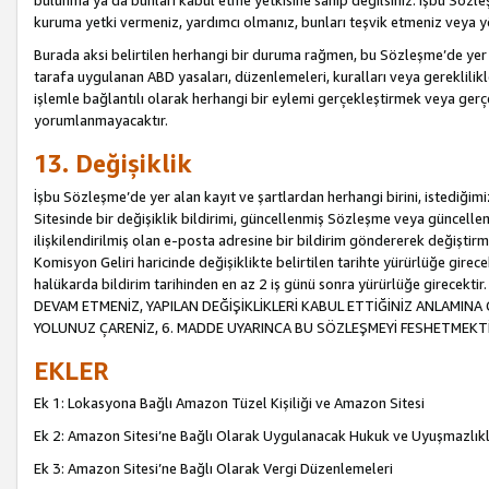
bulunma ya da bunları kabul etme yetkisine sahip değilsiniz. İşbu Sözleş
kuruma yetki vermeniz, yardımcı olmanız, bunları teşvik etmeniz veya yön
Burada aksi belirtilen herhangi bir duruma rağmen, bu Sözleşme’de yer a
tarafa uygulanan ABD yasaları, düzenlemeleri, kuralları veya gereklilikl
işlemle bağlantılı olarak herhangi bir eylemi gerçekleştirmek veya ge
yorumlanmayacaktır.
13. Değişiklik
İşbu Sözleşme’de yer alan kayıt ve şartlardan herhangi birini, istediğ
Sitesinde bir değişiklik bildirimi, güncellenmiş Sözleşme veya güncell
ilişkilendirilmiş olan e-posta adresine bir bildirim göndererek değiştir
Komisyon Geliri haricinde değişiklikte belirtilen tarihte yürürlüğe girec
halükarda bildirim tarihinden en az 2 iş günü sonra yürürlüğe gire
DEVAM ETMENİZ, YAPILAN DEĞİŞİKLİKLERİ KABUL ETTİĞİNİZ ANLAMINA 
YOLUNUZ ÇARENİZ, 6. MADDE UYARINCA BU SÖZLEŞMEYİ FESHETMEKTİ
EKLER
Ek 1: Lokasyona Bağlı Amazon Tüzel Kişiliği ve Amazon Sitesi
Ek 2: Amazon Sitesi’ne Bağlı Olarak Uygulanacak Hukuk ve Uyuşmazlık
Ek 3: Amazon Sitesi’ne Bağlı Olarak Vergi Düzenlemeleri