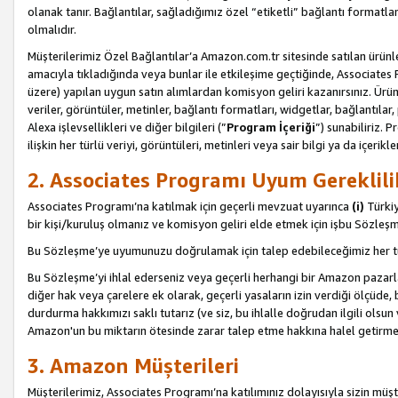
olanak tanır. Bağlantılar, sağladığımız özel “etiketli” bağlantı formatl
olmalıdır.
Müşterilerimiz Özel Bağlantılar’a Amazon.com.tr sitesinde satılan ürün
amacıyla tıkladığında veya bunlar ile etkileşime geçtiğinde, Associates Pro
üzere) yapılan uygun satın alımlardan komisyon geliri kazanırsınız. Ürün
veriler, görüntüler, metinler, bağlantı formatları, widgetlar, bağlantıla
Alexa işlevsellikleri ve diğer bilgileri (”
Program İçeriği
”) sunabiliriz. 
ilişkin her türlü veriyi, görüntüleri, metinleri veya sair bilgi ya da içeri
2. Associates Programı Uyum Gereklili
Associates Programı’na katılmak için geçerli mevzuat uyarınca
(i)
Türkiy
bir kişi/kuruluş olmanız ve komisyon geliri elde etmek için işbu Sözle
Bu Sözleşme’ye uyumunuzu doğrulamak için talep edebileceğimiz her tü
Bu Sözleşme’yi ihlal ederseniz veya geçerli herhangi bir Amazon pazarl
diğer hak veya çarelere ek olarak, geçerli yasaların izin verdiği ölçüd
durdurma hakkımızı saklı tutarız (ve siz, bu ihlalle doğrudan ilgili ols
Amazon'un bu miktarın ötesinde zarar talep etme hakkına halel getirmek
3. Amazon Müşterileri
Müşterilerimiz, Associates Programı’na katılımınız dolayısıyla sizin müşt