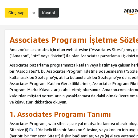
Giriş yap
Kaydol
or
Associates Programı İşletme Sözl
Amazon'un associates için olan web sitesine (“Associates Sitesi”) hoş ge
(“Amazon”, “biz” veya “bizim”) ile olan Associates pazarlama ilişkinizi y
Associates pazarlama programımıza katılan veya katılmaya çalışan herhan
bir “Associates”), bu Associates Programı İşletme Sözleşmesi'ni (“Sözl
kullanarak bu Sözleşme’yi, atıfta bulunularak bu Sözleşme’ye dahil edi
Associates Programı Katılım Gerekliliklerimiz, Associates Programı Fikri
Programı Marka Kılavuzları) kabul etmiş olursunuz. Amazon.com internet 
kaldırılan müşteri yorumlarının yasaklanması da dahil olmak üzere Amazo
ve kılavuzları dikkatlice okuyun.
1. Associates Programı Tanımı
Associates Programı, web sitenizi, sosyal medya kullanıcısı olarak oluştu
Sitenize (i)
Ek-1
’de belirtilen bir Amazon Sitesine, veya konum için uygula
(her biri bir “Amazon Sitesi”) ilişkin bağlantıları; veya (ii) Alexa yeteneğ