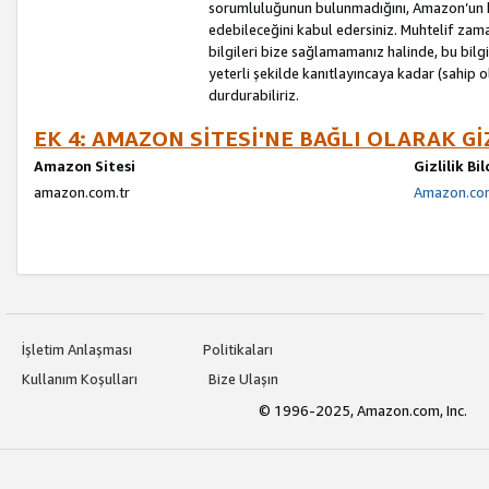
sorumluluğunun bulunmadığını, Amazon’un bu
edebileceğini kabul edersiniz. Muhtelif zama
bilgileri bize sağlamamanız halinde, bu bil
yeterli şekilde kanıtlayıncaya kadar (sahip
durdurabiliriz.
EK 4: AMAZON SİTESİ'NE BAĞLI OLARAK Gİ
Amazon Sitesi
Gizlilik Bi
amazon.com.tr
Amazon.com.
İşletim Anlaşması
Politikaları
Kullanım Koşulları
Bize Ulaşın
© 1996-2025, Amazon.com, Inc.