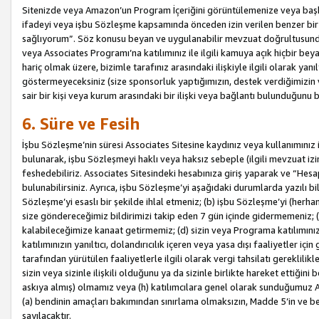
Sitenizde veya Amazon’un Program İçeriğini görüntülemenize veya başka b
ifadeyi veya işbu Sözleşme kapsamında önceden izin verilen benzer bir 
sağlıyorum”. Söz konusu beyan ve uygulanabilir mevzuat doğrultusunda 
veya Associates Programı’na katılımınız ile ilgili kamuya açık hiçbir be
hariç olmak üzere, bizimle tarafınız arasındaki ilişkiyle ilgili olarak ya
göstermeyeceksiniz (size sponsorluk yaptığımızın, destek verdiğimizin v
sair bir kişi veya kurum arasındaki bir ilişki veya bağlantı bulunduğunu
6. Süre ve Fesih
İşbu Sözleşme’nin süresi Associates Sitesine kaydınız veya kullanımınız i
bulunarak, işbu Sözleşmeyi haklı veya haksız sebeple (ilgili mevzuat 
feshedebiliriz. Associates Sitesindeki hesabınıza giriş yaparak ve “He
bulunabilirsiniz. Ayrıca, işbu Sözleşme’yi aşağıdaki durumlarda yazılı bi
Sözleşme’yi esaslı bir şekilde ihlal etmeniz; (b) işbu Sözleşme’yi (herhan
size göndereceğimiz bildirimizi takip eden 7 gün içinde gidermemeniz; 
kalabileceğimize kanaat getirmemiz; (d) sizin veya Programa katılımını
katılımınızın yanıltıcı, dolandırıcılık içeren veya yasa dışı faaliyetler i
tarafından yürütülen faaliyetlerle ilgili olarak vergi tahsilatı gerekli
sizin veya sizinle ilişkili olduğunu ya da sizinle birlikte hareket ettiği
askıya almış) olmamız veya (h) katılımcılara genel olarak sunduğumuz
(a) bendinin amaçları bakımından sınırlama olmaksızın, Madde 5’in ve be
sayılacaktır.