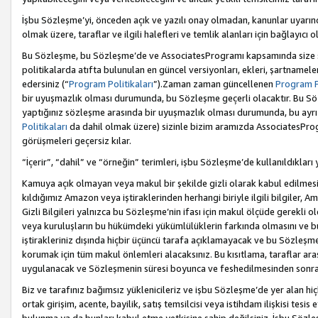
İşbu Sözleşme’yi, önceden açık ve yazılı onay olmadan, kanunlar uyarın
olmak üzere, taraflar ve ilgili halefleri ve temlik alanları için bağlayıc
Bu Sözleşme, bu Sözleşme’de ve AssociatesProgramı kapsamında size sunu
politikalarda atıfta bulunulan en güncel versiyonları, ekleri, şartnamele
edersiniz (“
Program Politikaları
”).Zaman zaman güncellenen
Program Po
bir uyuşmazlık olması durumunda, bu Sözleşme geçerli olacaktır. Bu Söz
yaptığınız sözleşme arasında bir uyuşmazlık olması durumunda, bu ayrı 
Politikaları
da dahil olmak üzere) sizinle bizim aramızda AssociatesProg
görüşmeleri geçersiz kılar.
“İçerir”, “dahil” ve “örneğin” terimleri, işbu Sözleşme’de kullanıldıkları
Kamuya açık olmayan veya makul bir şekilde gizli olarak kabul edilmesi g
kıldığımız Amazon veya iştiraklerinden herhangi biriyle ilgili bilgiler, A
Gizli Bilgileri yalnızca bu Sözleşme’nin ifası için makul ölçüde gerekli o
veya kuruluşların bu hükümdeki yükümlülüklerin farkında olmasını ve bunl
iştirakleriniz dışında hiçbir üçüncü tarafa açıklamayacak ve bu Sözleşme’
korumak için tüm makul önlemleri alacaksınız. Bu kısıtlama, taraflar aras
uygulanacak ve Sözleşmenin süresi boyunca ve feshedilmesinden sonraki
Biz ve tarafınız bağımsız yüklenicileriz ve işbu Sözleşme’de yer alan hiçbi
ortak girişim, acente, bayilik, satış temsilcisi veya istihdam ilişkisi te