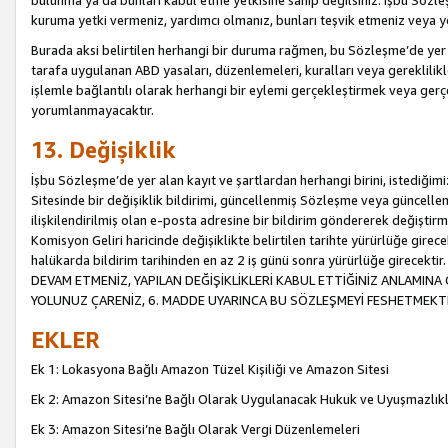
bulunma ya da bunları kabul etme yetkisine sahip değilsiniz. İşbu Sözleş
kuruma yetki vermeniz, yardımcı olmanız, bunları teşvik etmeniz veya yön
Burada aksi belirtilen herhangi bir duruma rağmen, bu Sözleşme’de yer a
tarafa uygulanan ABD yasaları, düzenlemeleri, kuralları veya gereklilikl
işlemle bağlantılı olarak herhangi bir eylemi gerçekleştirmek veya ge
yorumlanmayacaktır.
13. Değişiklik
İşbu Sözleşme’de yer alan kayıt ve şartlardan herhangi birini, istediğ
Sitesinde bir değişiklik bildirimi, güncellenmiş Sözleşme veya güncell
ilişkilendirilmiş olan e-posta adresine bir bildirim göndererek değiştir
Komisyon Geliri haricinde değişiklikte belirtilen tarihte yürürlüğe girec
halükarda bildirim tarihinden en az 2 iş günü sonra yürürlüğe gire
DEVAM ETMENİZ, YAPILAN DEĞİŞİKLİKLERİ KABUL ETTİĞİNİZ ANLAMINA 
YOLUNUZ ÇARENİZ, 6. MADDE UYARINCA BU SÖZLEŞMEYİ FESHETMEKTİ
EKLER
Ek 1: Lokasyona Bağlı Amazon Tüzel Kişiliği ve Amazon Sitesi
Ek 2: Amazon Sitesi’ne Bağlı Olarak Uygulanacak Hukuk ve Uyuşmazlık
Ek 3: Amazon Sitesi’ne Bağlı Olarak Vergi Düzenlemeleri