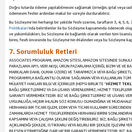
Doğru tutarda ödeme yapılabilmesini sağlamak (örneğin, iptal veya iad
ödemesini feshin ardından makul bir süreyle durdurabiliriz.
Bu Sözleşme’nin herhangi bir şekilde feshi üzerine, tarafların 3, 4, 5, 
Politikaları
’nda belirtilenler ile bu Sözleşme kapsamında ödenecek ol
ve yükümlülükleri, bu Sözleşme ile bağlantılı olarak verilen tüm lisansl
birini, fesih öncesinde bu Sözleşme’nin ihlalinden veya bu Sözleşme 
7. Sorumluluk Retleri
ASSOCIATES PROGRAMI, AMAZON SİTESİ, AMAZON SİTESİNDE SUNULAN
PARAZLAMA API’I, VERİ AKIŞI, ÜRÜN PAZARLAMA İÇERİĞİ, BİZİM VE VE 
MARKALARI DAHİL OLMAK ÜZERE) VE TARAFIMIZCA VEYA BAĞLI ŞİRKETL
PROGRAMIYLA BAĞLANTILI OLARAK SAĞLANAN VEYA KULLANILAN TÜM TE
MÜLKİYET HAKLARI BİLGİ VE İÇERİKLER (HEPSİ BİRLİKTE “
HİZMET TEKL
BAĞLI ŞİRKETLERİMİZ YA DA LİSANS VERENLERİMİZ, HİZMET TEKLİFLER
GARANTİ VERMEMEKTEDİR. BİZ VE BAĞLI ŞİRKETLERİMİZ VE LİSANS VEREN
UYGUNLUĞA, HİÇBİR İHLALİN SÖZ KONUSU OLMADIĞINA VE MÜDAHALESİ
HERHANGİ BİR TİCARİ İŞLEM, EDİM VEYA TİCARİ KULLANIM SÜRECİND
ZAMANLARDA HİZMET TEKLİFLERİNDEN HERHANGİ BİRİNİ SONLANDIRABİLİ
KAPSAMINI VEYA ÇALIŞMA ŞEKLİNİ DEĞİŞTİREBİLİRİZ. BİZ, BAĞLI ŞİRKE
AÇIKLANDIĞI ŞEKİLDE, İSTİKRARLI VEYA BELİRLİ BİR ŞEKİLDE İŞLEVİNİ
BİLEŞEN İÇERMEDİĞİNE DAİR HİÇBİR GARANTİ VERMEMEKTEDİR. BİZ, BAĞ