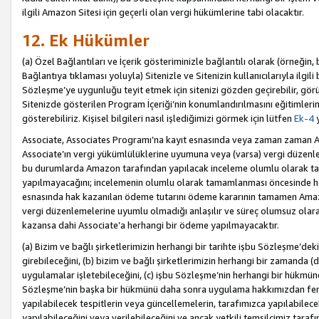
ilgili Amazon Sitesi için geçerli olan vergi hükümlerine tabi olacaktır.
12. Ek Hükümler
(a) Özel Bağlantıları ve İçerik gösteriminizle bağlantılı olarak (örneği
Bağlantıya tıklaması yoluyla) Sitenizle ve Sitenizin kullanıcılarıyla ilgili 
Sözleşme’ye uygunluğu teyit etmek için sitenizi gözden geçirebilir, görü
Sitenizde gösterilen Program İçeriği’nin konumlandırılmasını eğitimlerimi
gösterebiliriz. Kişisel bilgileri nasıl işlediğimizi görmek için lütfen
Ek-4
y
Associate, Associates Programı’na kayıt esnasında veya zaman zaman
Associate’ın vergi yükümlülüklerine uyumuna veya (varsa) vergi düzenlem
bu durumlarda Amazon tarafından yapılacak inceleme olumlu olarak t
yapılmayacağını; incelemenin olumlu olarak tamamlanması öncesinde he
esnasında hak kazanılan ödeme tutarını ödeme kararının tamamen Amazo
vergi düzenlemelerine uyumlu olmadığı anlaşılır ve süreç olumsuz olara
kazansa dahi Associate’a herhangi bir ödeme yapılmayacaktır.
(a) Bizim ve bağlı şirketlerimizin herhangi bir tarihte işbu Sözleşme’dek
girebileceğini, (b) bizim ve bağlı şirketlerimizin herhangi bir zamanda (
uygulamalar işletebileceğini, (c) işbu Sözleşme’nin herhangi bir hükmün
Sözleşme’nin başka bir hükmünü daha sonra uygulama hakkımızdan fera
yapılabilecek tespitlerin veya güncellemelerin, tarafımızca yapılabilece
yapılabileceğini veya verilebileceğini ve ancak yetkili temsilcimiz tarafı