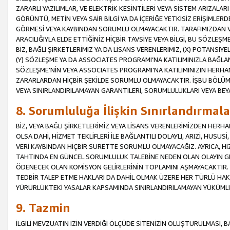
ZARARLI YAZILIMLAR, VE ELEKTRİK KESİNTİLERİ VEYA SİSTEM ARIZALARI
GÖRÜNTÜ, METİN VEYA SAİR BİLGİ YA DA İÇERİĞE YETKİSİZ ERİŞİMLERD
GÖRMESİ VEYA KAYBINDAN SORUMLU OLMAYACAKTIR. TARAFIMIZDAN VEY
ARACILIĞIYLA ELDE ETTİĞİNİZ HİÇBİR TAVSİYE VEYA BİLGİ, BU SÖZLE
BİZ, BAĞLI ŞİRKETLERİMİZ YA DA LİSANS VERENLERİMİZ, (X) POTANSİY
(Y) SÖZLEŞME YA DA ASSOCIATES PROGRAMI’NA KATILIMINIZLA BAĞLAN
SÖZLEŞME’NİN VEYA ASSOCIATES PROGRAMI’NA KATILIMINIZIN HERHA
ZARARLARDAN HİÇBİR ŞEKİLDE SORUMLU OLMAYACAKTIR. İŞBU BÖLÜM
VEYA SINIRLANDIRILAMAYAN GARANTİLERİ, SORUMLULUKLARI VEYA BEY
8. Sorumluluğa İlişkin Sınırlandırmala
BİZ, VEYA BAĞLI ŞİRKETLERİMİZ VEYA LİSANS VERENLERİMİZDEN HERHA
OLSA DAHİ, HİZMET TEKLİFLERİ İLE BAĞLANTILI DOLAYLI, ARIZİ, HUSUSİ
VERİ KAYBINDAN HİÇBİR SURETTE SORUMLU OLMAYACAĞIZ. AYRICA,
TAHTINDA EN GÜNCEL SORUMLULUK TALEBİNE NEDEN OLAN OLAYIN GER
ÖDENECEK OLAN KOMİSYON GELİRLERİNİN TOPLAMINI AŞMAYACAKTIR. İŞB
TEDBİR TALEP ETME HAKLARI DA DAHİL OLMAK ÜZERE HER TÜRLÜ HA
YÜRÜRLÜKTEKİ YASALAR KAPSAMINDA SINIRLANDIRILAMAYAN YÜKÜMLÜ
9. Tazmin
İLGİLİ MEVZUATIN İZİN VERDİĞİ ÖLÇÜDE SİTENİZİN OLUŞTURULMASI, B