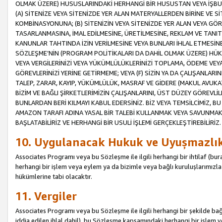
OLMAK ÜZERE) HUSUSLARINDAKİ HERHANGİ BİR HUSUSTAN VEYA İŞBU
(A) SİTENİZE VEYA SİTENİZDE YER ALAN MATERYALLERDEN BİRİNE VE S
KOMBİNASYONUNA; (B) SİTENİZİN VEYA SİTENİZDE YER ALAN VEYA GÖR
TASARLANMASINA, İMAL EDİLMESİNE, ÜRETİLMESİNE, REKLAM VE TANIT
KANUNLAR TAHTINDA İZİN VERİLMESİNE VEYA BUNLARI İHLAL ETMESİNE 
SÖZLEŞME’NİN (PROGRAM POLİTİKALARI DA DAHİL OLMAK ÜZERE) HÜKÜ
VEYA VERGİLERİNİZİ VEYA YÜKÜMLÜLÜKLERİNİZİ TOPLAMA, ÖDEME VEY
GÖREVLERİNİZİ YERİNE GETİRMEME; VEYA (F) SİZİN YA DA ÇALIŞANLARINI
TALEP, ZARAR, KAYIP, YÜKÜMLÜLÜK, MASRAF VE GİDERE (MAKUL AVUKATLI
BİZİM VE BAĞLI ŞİRKETLERİMİZİN ÇALIŞANLARINI, ÜST DÜZEY GÖREVLİL
BUNLARDAN BERİ KILMAYI KABUL EDERSİNİZ. BİZ VEYA TEMSİLCİMİZ, 
AMAZON TARAFI ADINA YASAL BİR TALEBİ KULLANMAK VEYA SAVUNMAK 
BAŞLATABİLİRİZ VE HERHANGİ BİR USULİ İŞLEMİ GERÇEKLEŞTİREBİLİRİZ.
10. Uygulanacak Hukuk ve Uyuşmazlı
Associates Programı veya bu Sözleşme ile ilgili herhangi bir ihtilaf (bura
herhangi bir işlem veya eylem ya da bizimle veya bağlı kuruluşlarımızla 
hükümlerine tabi olacaktır.
11. Vergiler
Associates Programı veya bu Sözleşme ile ilgili herhangi bir şekilde bağla
iddia edilen ihlal dahil), bu Sözleşme kapsamındaki herhangi bir işlem v