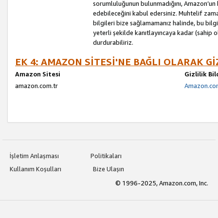
sorumluluğunun bulunmadığını, Amazon’un bu
edebileceğini kabul edersiniz. Muhtelif zama
bilgileri bize sağlamamanız halinde, bu bil
yeterli şekilde kanıtlayıncaya kadar (sahip
durdurabiliriz.
EK 4: AMAZON SİTESİ'NE BAĞLI OLARAK Gİ
Amazon Sitesi
Gizlilik Bi
amazon.com.tr
Amazon.com.
İşletim Anlaşması
Politikaları
Kullanım Koşulları
Bize Ulaşın
© 1996-2025, Amazon.com, Inc.