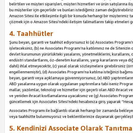
belirtilen ve müşteri siparişleri, müşteri hizmetleri ve ürün satışlarına il
bu müşteriler için geçerlidir ve bunları istediğimiz zaman değiştirebili
Amazon Sitesi ile etkileşimle ilgili bir konuda herhangi bir müşterimiz ta
çözmek için o Amazon Sitesi’ndeki iletişim talimatlarını takip etmeleri ge
4. Taahhütler
Şunu beyan, garanti ve taahhüt ediyorsunuz ki (a) Associates Programı’
işleteceksiniz, (b) ne Associates Programı’na katılımınız ne de Sitenizin 
devlet kurumunun yürürlükteki yasalarını, yönetmeliklerini, kurallarını, dü
endüstri standartlarını, öz-denetim kurallarını, yargı kararlarını veya diğ
dahil) ihlal etmeyecektir, (c) yasal olarak sözleşmelere girebilirsiniz (
engellenmemiştir), (d) Associates Programı’na katılma isteğinizi bağıms
beyan, garanti veya açıklamaya güvenmiyorsunuz, (e) ABD yaptırımlarına
ABD yasalarına uygun olarak uygulanan yaptırımlara tabi iseniz Progra
mallar, yazılımlar, teknoloji ve hizmetler için geçerli olan ABD ihracat 
ve yeniden ihracat kısıtlamalarına uyacaksınız ve (g) Associates Programı i
güncellemek için Associates Sitesi’ndeki hesabınıza giriş yaparak “Hesap 
Associates Programı ile bağlantılı olarak herhangi bir zamanda bekleye
veya taahhütte bulunmuyoruz ve beklentilerinize dayanarak gerçekleşt
5. Kendinizi Associate Olarak Tanıtma