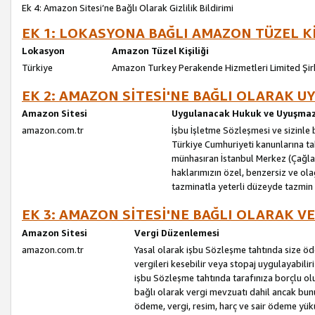
Ek 4: Amazon Sitesi’ne Bağlı Olarak Gizlilik Bildirimi
EK 1: LOKASYONA BAĞLI AMAZON TÜZEL Kİ
Lokasyon
Amazon Tüzel Kişiliği
Türkiye
Amazon Turkey Perakende Hizmetleri Limited Şir
EK 2: AMAZON SİTESİ'NE BAĞLI OLARAK 
Amazon Sitesi
Uygulanacak Hukuk ve Uyuşmazl
amazon.com.tr
İşbu İşletme Sözleşmesi ve sizinle b
Türkiye Cumhuriyeti kanunlarına ta
münhasıran İstanbul Merkez (Çağlaya
haklarımızın özel, benzersiz ve ol
tazminatla yeterli düzeyde tazmin
EK 3: AMAZON SİTESİ'NE BAĞLI OLARAK V
Amazon Sitesi
Vergi Düzenlemesi
amazon.com.tr
Yasal olarak işbu Sözleşme tahtında size ö
vergileri kesebilir veya stopaj uygulayabilir
işbu Sözleşme tahtında tarafınıza borçlu ol
bağlı olarak vergi mevzuatı dahil ancak bu
ödeme, vergi, resim, harç ve sair ödeme yü