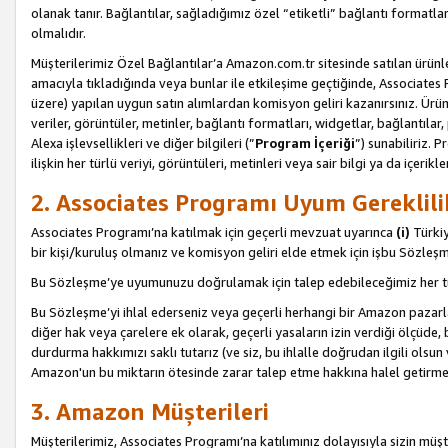
olanak tanır. Bağlantılar, sağladığımız özel “etiketli” bağlantı formatl
olmalıdır.
Müşterilerimiz Özel Bağlantılar’a Amazon.com.tr sitesinde satılan ürün
amacıyla tıkladığında veya bunlar ile etkileşime geçtiğinde, Associates Pro
üzere) yapılan uygun satın alımlardan komisyon geliri kazanırsınız. Ürün
veriler, görüntüler, metinler, bağlantı formatları, widgetlar, bağlantıla
Alexa işlevsellikleri ve diğer bilgileri (”
Program İçeriği
”) sunabiliriz. 
ilişkin her türlü veriyi, görüntüleri, metinleri veya sair bilgi ya da içeri
2. Associates Programı Uyum Gereklili
Associates Programı’na katılmak için geçerli mevzuat uyarınca
(i)
Türkiy
bir kişi/kuruluş olmanız ve komisyon geliri elde etmek için işbu Sözle
Bu Sözleşme’ye uyumunuzu doğrulamak için talep edebileceğimiz her tü
Bu Sözleşme’yi ihlal ederseniz veya geçerli herhangi bir Amazon pazarl
diğer hak veya çarelere ek olarak, geçerli yasaların izin verdiği ölçüd
durdurma hakkımızı saklı tutarız (ve siz, bu ihlalle doğrudan ilgili ols
Amazon'un bu miktarın ötesinde zarar talep etme hakkına halel getirmek
3. Amazon Müşterileri
Müşterilerimiz, Associates Programı’na katılımınız dolayısıyla sizin müşt