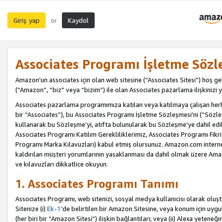
Giriş yap
Kaydol
or
Associates Programı İşletme Sözl
Amazon'un associates için olan web sitesine (“Associates Sitesi”) hoş ge
(“Amazon”, “biz” veya “bizim”) ile olan Associates pazarlama ilişkinizi y
Associates pazarlama programımıza katılan veya katılmaya çalışan herhan
bir “Associates”), bu Associates Programı İşletme Sözleşmesi'ni (“Sözl
kullanarak bu Sözleşme’yi, atıfta bulunularak bu Sözleşme’ye dahil edi
Associates Programı Katılım Gerekliliklerimiz, Associates Programı Fikri
Programı Marka Kılavuzları) kabul etmiş olursunuz. Amazon.com internet 
kaldırılan müşteri yorumlarının yasaklanması da dahil olmak üzere Amazo
ve kılavuzları dikkatlice okuyun.
1. Associates Programı Tanımı
Associates Programı, web sitenizi, sosyal medya kullanıcısı olarak oluştu
Sitenize (i)
Ek-1
’de belirtilen bir Amazon Sitesine, veya konum için uygula
(her biri bir “Amazon Sitesi”) ilişkin bağlantıları; veya (ii) Alexa yeteneğ