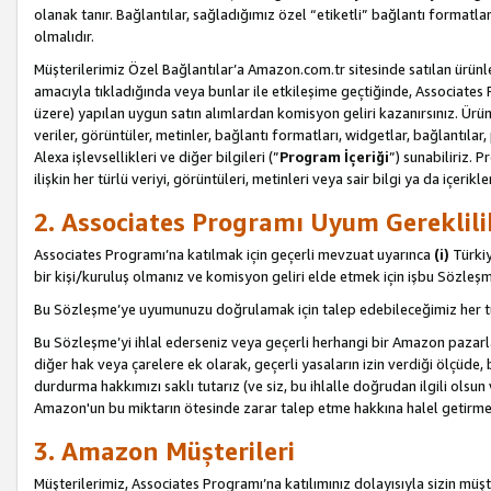
olanak tanır. Bağlantılar, sağladığımız özel “etiketli” bağlantı formatl
olmalıdır.
Müşterilerimiz Özel Bağlantılar’a Amazon.com.tr sitesinde satılan ürün
amacıyla tıkladığında veya bunlar ile etkileşime geçtiğinde, Associates Pro
üzere) yapılan uygun satın alımlardan komisyon geliri kazanırsınız. Ürün
veriler, görüntüler, metinler, bağlantı formatları, widgetlar, bağlantıla
Alexa işlevsellikleri ve diğer bilgileri (”
Program İçeriği
”) sunabiliriz. 
ilişkin her türlü veriyi, görüntüleri, metinleri veya sair bilgi ya da içeri
2. Associates Programı Uyum Gereklili
Associates Programı’na katılmak için geçerli mevzuat uyarınca
(i)
Türkiy
bir kişi/kuruluş olmanız ve komisyon geliri elde etmek için işbu Sözle
Bu Sözleşme’ye uyumunuzu doğrulamak için talep edebileceğimiz her tü
Bu Sözleşme’yi ihlal ederseniz veya geçerli herhangi bir Amazon pazarl
diğer hak veya çarelere ek olarak, geçerli yasaların izin verdiği ölçüd
durdurma hakkımızı saklı tutarız (ve siz, bu ihlalle doğrudan ilgili ols
Amazon'un bu miktarın ötesinde zarar talep etme hakkına halel getirmek
3. Amazon Müşterileri
Müşterilerimiz, Associates Programı’na katılımınız dolayısıyla sizin müşt