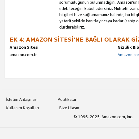
sorumluluğunun bulunmadığını, Amazon’un bu
edebileceğini kabul edersiniz. Muhtelif zama
bilgileri bize sağlamamanız halinde, bu bil
yeterli şekilde kanıtlayıncaya kadar (sahip
durdurabiliriz.
EK 4: AMAZON SİTESİ'NE BAĞLI OLARAK Gİ
Amazon Sitesi
Gizlilik Bi
amazon.com.tr
Amazon.com.
İşletim Anlaşması
Politikaları
Kullanım Koşulları
Bize Ulaşın
© 1996-2025, Amazon.com, Inc.