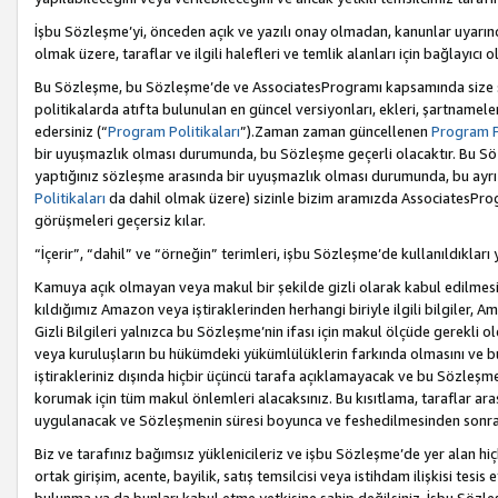
İşbu Sözleşme’yi, önceden açık ve yazılı onay olmadan, kanunlar uyarın
olmak üzere, taraflar ve ilgili halefleri ve temlik alanları için bağlayıc
Bu Sözleşme, bu Sözleşme’de ve AssociatesProgramı kapsamında size sunu
politikalarda atıfta bulunulan en güncel versiyonları, ekleri, şartnamele
edersiniz (“
Program Politikaları
”).Zaman zaman güncellenen
Program Po
bir uyuşmazlık olması durumunda, bu Sözleşme geçerli olacaktır. Bu Söz
yaptığınız sözleşme arasında bir uyuşmazlık olması durumunda, bu ayrı 
Politikaları
da dahil olmak üzere) sizinle bizim aramızda AssociatesProg
görüşmeleri geçersiz kılar.
“İçerir”, “dahil” ve “örneğin” terimleri, işbu Sözleşme’de kullanıldıkları
Kamuya açık olmayan veya makul bir şekilde gizli olarak kabul edilmesi g
kıldığımız Amazon veya iştiraklerinden herhangi biriyle ilgili bilgiler, A
Gizli Bilgileri yalnızca bu Sözleşme’nin ifası için makul ölçüde gerekli o
veya kuruluşların bu hükümdeki yükümlülüklerin farkında olmasını ve bunl
iştirakleriniz dışında hiçbir üçüncü tarafa açıklamayacak ve bu Sözleşme’
korumak için tüm makul önlemleri alacaksınız. Bu kısıtlama, taraflar aras
uygulanacak ve Sözleşmenin süresi boyunca ve feshedilmesinden sonraki
Biz ve tarafınız bağımsız yüklenicileriz ve işbu Sözleşme’de yer alan hiçbi
ortak girişim, acente, bayilik, satış temsilcisi veya istihdam ilişkisi te