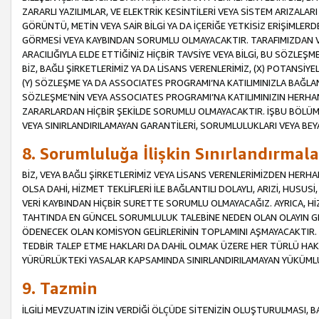
ZARARLI YAZILIMLAR, VE ELEKTRİK KESİNTİLERİ VEYA SİSTEM ARIZALARI
GÖRÜNTÜ, METİN VEYA SAİR BİLGİ YA DA İÇERİĞE YETKİSİZ ERİŞİMLERD
GÖRMESİ VEYA KAYBINDAN SORUMLU OLMAYACAKTIR. TARAFIMIZDAN VEY
ARACILIĞIYLA ELDE ETTİĞİNİZ HİÇBİR TAVSİYE VEYA BİLGİ, BU SÖZLE
BİZ, BAĞLI ŞİRKETLERİMİZ YA DA LİSANS VERENLERİMİZ, (X) POTANSİY
(Y) SÖZLEŞME YA DA ASSOCIATES PROGRAMI’NA KATILIMINIZLA BAĞLAN
SÖZLEŞME’NİN VEYA ASSOCIATES PROGRAMI’NA KATILIMINIZIN HERHA
ZARARLARDAN HİÇBİR ŞEKİLDE SORUMLU OLMAYACAKTIR. İŞBU BÖLÜM
VEYA SINIRLANDIRILAMAYAN GARANTİLERİ, SORUMLULUKLARI VEYA BEY
8. Sorumluluğa İlişkin Sınırlandırmala
BİZ, VEYA BAĞLI ŞİRKETLERİMİZ VEYA LİSANS VERENLERİMİZDEN HERHA
OLSA DAHİ, HİZMET TEKLİFLERİ İLE BAĞLANTILI DOLAYLI, ARIZİ, HUSUSİ
VERİ KAYBINDAN HİÇBİR SURETTE SORUMLU OLMAYACAĞIZ. AYRICA,
TAHTINDA EN GÜNCEL SORUMLULUK TALEBİNE NEDEN OLAN OLAYIN GER
ÖDENECEK OLAN KOMİSYON GELİRLERİNİN TOPLAMINI AŞMAYACAKTIR. İŞB
TEDBİR TALEP ETME HAKLARI DA DAHİL OLMAK ÜZERE HER TÜRLÜ HA
YÜRÜRLÜKTEKİ YASALAR KAPSAMINDA SINIRLANDIRILAMAYAN YÜKÜMLÜ
9. Tazmin
İLGİLİ MEVZUATIN İZİN VERDİĞİ ÖLÇÜDE SİTENİZİN OLUŞTURULMASI, B