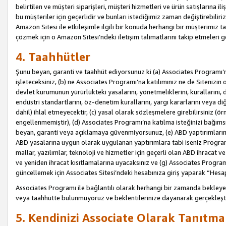
belirtilen ve müşteri siparişleri, müşteri hizmetleri ve ürün satışlarına il
bu müşteriler için geçerlidir ve bunları istediğimiz zaman değiştirebili
Amazon Sitesi ile etkileşimle ilgili bir konuda herhangi bir müşterimiz ta
çözmek için o Amazon Sitesi’ndeki iletişim talimatlarını takip etmeleri ge
4. Taahhütler
Şunu beyan, garanti ve taahhüt ediyorsunuz ki (a) Associates Programı’
işleteceksiniz, (b) ne Associates Programı’na katılımınız ne de Sitenizin 
devlet kurumunun yürürlükteki yasalarını, yönetmeliklerini, kurallarını, dü
endüstri standartlarını, öz-denetim kurallarını, yargı kararlarını veya diğ
dahil) ihlal etmeyecektir, (c) yasal olarak sözleşmelere girebilirsiniz (
engellenmemiştir), (d) Associates Programı’na katılma isteğinizi bağıms
beyan, garanti veya açıklamaya güvenmiyorsunuz, (e) ABD yaptırımlarına
ABD yasalarına uygun olarak uygulanan yaptırımlara tabi iseniz Progra
mallar, yazılımlar, teknoloji ve hizmetler için geçerli olan ABD ihracat 
ve yeniden ihracat kısıtlamalarına uyacaksınız ve (g) Associates Programı i
güncellemek için Associates Sitesi’ndeki hesabınıza giriş yaparak “Hesap 
Associates Programı ile bağlantılı olarak herhangi bir zamanda bekleye
veya taahhütte bulunmuyoruz ve beklentilerinize dayanarak gerçekleşt
5. Kendinizi Associate Olarak Tanıtma