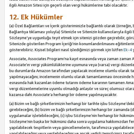
ilgili Amazon Sitesi için geçerli olan vergi hükümlerine tabi olacaktır.
12. Ek Hükümler
(a) Özel Bağlantıları ve İçerik gösteriminizle bağlantılı olarak (örneği
Bağlantıya tıklaması yoluyla) Sitenizle ve Sitenizin kullanıcılarıyla ilgili 
Sözleşme’ye uygunluğu teyit etmek için sitenizi gözden geçirebilir, görü
Sitenizde gösterilen Program İçeriği’nin konumlandırılmasını eğitimlerimi
gösterebiliriz. Kişisel bilgileri nasıl işlediğimizi görmek için lütfen
Ek-4
y
Associate, Associates Programı’na kayıt esnasında veya zaman zaman
Associate’ın vergi yükümlülüklerine uyumuna veya (varsa) vergi düzenlem
bu durumlarda Amazon tarafından yapılacak inceleme olumlu olarak t
yapılmayacağını; incelemenin olumlu olarak tamamlanması öncesinde he
esnasında hak kazanılan ödeme tutarını ödeme kararının tamamen Amazo
vergi düzenlemelerine uyumlu olmadığı anlaşılır ve süreç olumsuz olara
kazansa dahi Associate’a herhangi bir ödeme yapılmayacaktır.
(a) Bizim ve bağlı şirketlerimizin herhangi bir tarihte işbu Sözleşme’dek
girebileceğini, (b) bizim ve bağlı şirketlerimizin herhangi bir zamanda (
uygulamalar işletebileceğini, (c) işbu Sözleşme’nin herhangi bir hükmün
Sözleşme’nin başka bir hükmünü daha sonra uygulama hakkımızdan fera
yapılabilecek tespitlerin veya güncellemelerin, tarafımızca yapılabilece
yapılabileceğini veya verilebileceğini ve ancak yetkili temsilcimiz tarafı