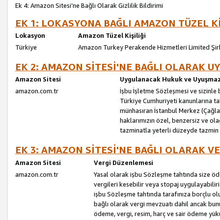
Ek 4: Amazon Sitesi’ne Bağlı Olarak Gizlilik Bildirimi
EK 1: LOKASYONA BAĞLI AMAZON TÜZEL Kİ
Lokasyon
Amazon Tüzel Kişiliği
Türkiye
Amazon Turkey Perakende Hizmetleri Limited Şir
EK 2: AMAZON SİTESİ'NE BAĞLI OLARAK 
Amazon Sitesi
Uygulanacak Hukuk ve Uyuşmazl
amazon.com.tr
İşbu İşletme Sözleşmesi ve sizinle b
Türkiye Cumhuriyeti kanunlarına ta
münhasıran İstanbul Merkez (Çağlaya
haklarımızın özel, benzersiz ve ol
tazminatla yeterli düzeyde tazmin
EK 3: AMAZON SİTESİ'NE BAĞLI OLARAK V
Amazon Sitesi
Vergi Düzenlemesi
amazon.com.tr
Yasal olarak işbu Sözleşme tahtında size ö
vergileri kesebilir veya stopaj uygulayabilir
işbu Sözleşme tahtında tarafınıza borçlu ol
bağlı olarak vergi mevzuatı dahil ancak bu
ödeme, vergi, resim, harç ve sair ödeme yü