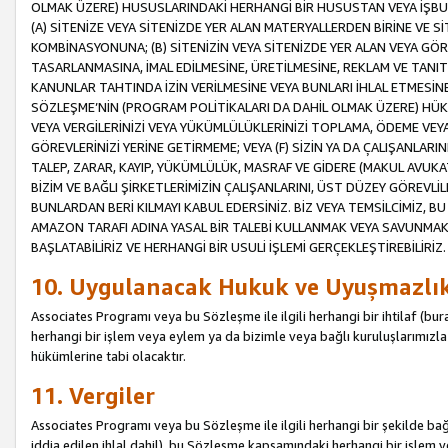
OLMAK ÜZERE) HUSUSLARINDAKİ HERHANGİ BİR HUSUSTAN VEYA İŞBU
(A) SİTENİZE VEYA SİTENİZDE YER ALAN MATERYALLERDEN BİRİNE VE S
KOMBİNASYONUNA; (B) SİTENİZİN VEYA SİTENİZDE YER ALAN VEYA GÖR
TASARLANMASINA, İMAL EDİLMESİNE, ÜRETİLMESİNE, REKLAM VE TANIT
KANUNLAR TAHTINDA İZİN VERİLMESİNE VEYA BUNLARI İHLAL ETMESİNE 
SÖZLEŞME’NİN (PROGRAM POLİTİKALARI DA DAHİL OLMAK ÜZERE) HÜKÜ
VEYA VERGİLERİNİZİ VEYA YÜKÜMLÜLÜKLERİNİZİ TOPLAMA, ÖDEME VEY
GÖREVLERİNİZİ YERİNE GETİRMEME; VEYA (F) SİZİN YA DA ÇALIŞANLARINI
TALEP, ZARAR, KAYIP, YÜKÜMLÜLÜK, MASRAF VE GİDERE (MAKUL AVUKATLI
BİZİM VE BAĞLI ŞİRKETLERİMİZİN ÇALIŞANLARINI, ÜST DÜZEY GÖREVLİL
BUNLARDAN BERİ KILMAYI KABUL EDERSİNİZ. BİZ VEYA TEMSİLCİMİZ, 
AMAZON TARAFI ADINA YASAL BİR TALEBİ KULLANMAK VEYA SAVUNMAK 
BAŞLATABİLİRİZ VE HERHANGİ BİR USULİ İŞLEMİ GERÇEKLEŞTİREBİLİRİZ.
10. Uygulanacak Hukuk ve Uyuşmazlı
Associates Programı veya bu Sözleşme ile ilgili herhangi bir ihtilaf (bura
herhangi bir işlem veya eylem ya da bizimle veya bağlı kuruluşlarımızla 
hükümlerine tabi olacaktır.
11. Vergiler
Associates Programı veya bu Sözleşme ile ilgili herhangi bir şekilde bağla
iddia edilen ihlal dahil), bu Sözleşme kapsamındaki herhangi bir işlem v