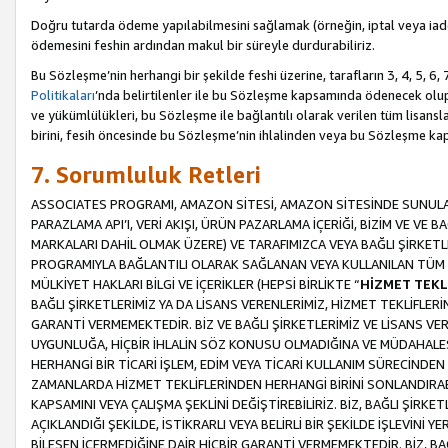
Doğru tutarda ödeme yapılabilmesini sağlamak (örneğin, iptal veya iad
ödemesini feshin ardından makul bir süreyle durdurabiliriz.
Bu Sözleşme’nin herhangi bir şekilde feshi üzerine, tarafların 3, 4, 5, 
Politikaları
’nda belirtilenler ile bu Sözleşme kapsamında ödenecek ol
ve yükümlülükleri, bu Sözleşme ile bağlantılı olarak verilen tüm lisansl
birini, fesih öncesinde bu Sözleşme’nin ihlalinden veya bu Sözleşme 
7. Sorumluluk Retleri
ASSOCIATES PROGRAMI, AMAZON SİTESİ, AMAZON SİTESİNDE SUNULAN
PARAZLAMA API’I, VERİ AKIŞI, ÜRÜN PAZARLAMA İÇERİĞİ, BİZİM VE VE 
MARKALARI DAHİL OLMAK ÜZERE) VE TARAFIMIZCA VEYA BAĞLI ŞİRKETL
PROGRAMIYLA BAĞLANTILI OLARAK SAĞLANAN VEYA KULLANILAN TÜM TE
MÜLKİYET HAKLARI BİLGİ VE İÇERİKLER (HEPSİ BİRLİKTE “
HİZMET TEKL
BAĞLI ŞİRKETLERİMİZ YA DA LİSANS VERENLERİMİZ, HİZMET TEKLİFLER
GARANTİ VERMEMEKTEDİR. BİZ VE BAĞLI ŞİRKETLERİMİZ VE LİSANS VEREN
UYGUNLUĞA, HİÇBİR İHLALİN SÖZ KONUSU OLMADIĞINA VE MÜDAHALESİ
HERHANGİ BİR TİCARİ İŞLEM, EDİM VEYA TİCARİ KULLANIM SÜRECİND
ZAMANLARDA HİZMET TEKLİFLERİNDEN HERHANGİ BİRİNİ SONLANDIRABİLİ
KAPSAMINI VEYA ÇALIŞMA ŞEKLİNİ DEĞİŞTİREBİLİRİZ. BİZ, BAĞLI ŞİRKE
AÇIKLANDIĞI ŞEKİLDE, İSTİKRARLI VEYA BELİRLİ BİR ŞEKİLDE İŞLEVİNİ
BİLEŞEN İÇERMEDİĞİNE DAİR HİÇBİR GARANTİ VERMEMEKTEDİR. BİZ, BAĞ