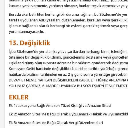
bulunma ya da bunları kabul etme yetkisine sahip değilsiniz. İşbu Sözleş
kuruma yetki vermeniz, yardımcı olmanız, bunları teşvik etmeniz veya yön
Burada aksi belirtilen herhangi bir duruma rağmen, bu Sözleşme’de yer a
tarafa uygulanan ABD yasaları, düzenlemeleri, kuralları veya gereklilikl
işlemle bağlantılı olarak herhangi bir eylemi gerçekleştirmek veya ge
yorumlanmayacaktır.
13. Değişiklik
İşbu Sözleşme’de yer alan kayıt ve şartlardan herhangi birini, istediğ
Sitesinde bir değişiklik bildirimi, güncellenmiş Sözleşme veya güncell
ilişkilendirilmiş olan e-posta adresine bir bildirim göndererek değiştir
Komisyon Geliri haricinde değişiklikte belirtilen tarihte yürürlüğe girec
halükarda bildirim tarihinden en az 2 iş günü sonra yürürlüğe gire
DEVAM ETMENİZ, YAPILAN DEĞİŞİKLİKLERİ KABUL ETTİĞİNİZ ANLAMINA 
YOLUNUZ ÇARENİZ, 6. MADDE UYARINCA BU SÖZLEŞMEYİ FESHETMEKTİ
EKLER
Ek 1: Lokasyona Bağlı Amazon Tüzel Kişiliği ve Amazon Sitesi
Ek 2: Amazon Sitesi’ne Bağlı Olarak Uygulanacak Hukuk ve Uyuşmazlık
Ek 3: Amazon Sitesi’ne Bağlı Olarak Vergi Düzenlemeleri