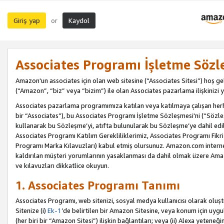
Giriş yap
Kaydol
or
Associates Programı İşletme Sözl
Amazon'un associates için olan web sitesine (“Associates Sitesi”) hoş ge
(“Amazon”, “biz” veya “bizim”) ile olan Associates pazarlama ilişkinizi y
Associates pazarlama programımıza katılan veya katılmaya çalışan herhan
bir “Associates”), bu Associates Programı İşletme Sözleşmesi'ni (“Sözl
kullanarak bu Sözleşme’yi, atıfta bulunularak bu Sözleşme’ye dahil edi
Associates Programı Katılım Gerekliliklerimiz, Associates Programı Fikri
Programı Marka Kılavuzları) kabul etmiş olursunuz. Amazon.com internet 
kaldırılan müşteri yorumlarının yasaklanması da dahil olmak üzere Amazo
ve kılavuzları dikkatlice okuyun.
1. Associates Programı Tanımı
Associates Programı, web sitenizi, sosyal medya kullanıcısı olarak oluştu
Sitenize (i)
Ek-1
’de belirtilen bir Amazon Sitesine, veya konum için uygula
(her biri bir “Amazon Sitesi”) ilişkin bağlantıları; veya (ii) Alexa yeteneğ