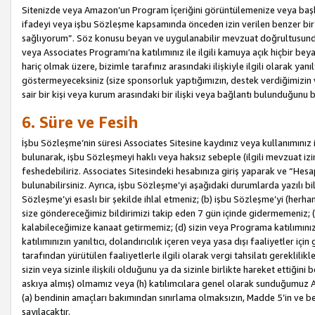
Sitenizde veya Amazon’un Program İçeriğini görüntülemenize veya başka b
ifadeyi veya işbu Sözleşme kapsamında önceden izin verilen benzer bir 
sağlıyorum”. Söz konusu beyan ve uygulanabilir mevzuat doğrultusunda 
veya Associates Programı’na katılımınız ile ilgili kamuya açık hiçbir be
hariç olmak üzere, bizimle tarafınız arasındaki ilişkiyle ilgili olarak ya
göstermeyeceksiniz (size sponsorluk yaptığımızın, destek verdiğimizin v
sair bir kişi veya kurum arasındaki bir ilişki veya bağlantı bulunduğunu
6. Süre ve Fesih
İşbu Sözleşme’nin süresi Associates Sitesine kaydınız veya kullanımınız i
bulunarak, işbu Sözleşmeyi haklı veya haksız sebeple (ilgili mevzuat 
feshedebiliriz. Associates Sitesindeki hesabınıza giriş yaparak ve “He
bulunabilirsiniz. Ayrıca, işbu Sözleşme’yi aşağıdaki durumlarda yazılı bi
Sözleşme’yi esaslı bir şekilde ihlal etmeniz; (b) işbu Sözleşme’yi (herhan
size göndereceğimiz bildirimizi takip eden 7 gün içinde gidermemeniz; 
kalabileceğimize kanaat getirmemiz; (d) sizin veya Programa katılımını
katılımınızın yanıltıcı, dolandırıcılık içeren veya yasa dışı faaliyetler i
tarafından yürütülen faaliyetlerle ilgili olarak vergi tahsilatı gerekli
sizin veya sizinle ilişkili olduğunu ya da sizinle birlikte hareket ettiği
askıya almış) olmamız veya (h) katılımcılara genel olarak sunduğumuz
(a) bendinin amaçları bakımından sınırlama olmaksızın, Madde 5’in ve be
sayılacaktır.