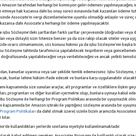
Amazon tarafından herhangi bir komisyon geliri ödemesi yapılmayacağını; 
lde etmeye hak kazansa dahi bu onay süreci esnasında hak kazanılan ödeme t
esinde Associate’ın vergi düzenlemelerine uyumlu olmadığı anlaşılır ve süreç
k kazansa dahi Associate’a herhangi bir ödeme yapılmayacaktır.
hte işbu Sözleşme’deki şartlardan farklı şartlar çerçevesinde (doğrudan veya dol
n veya dolaylı) sizin Sitenize benzer ya da size rakip olacak siteler veya uyg
enizde ısrarcı olmamamızın, söz konusu hükmü ya da işbu Sözleşme’nin başk
bu Sözleşme tahtında tarafımızca yapılabilecek tespitlerin veya güncellemeler
ri doğrultusunda yapılabileceğini veya verilebileceğini ve ancak yetkili temsil
dan, kanunlar uyarınca veya sair şekilde temlik edemezsiniz. İşbu Sözleşme, 
 olacak, bunlar lehine hüküm ifade edecek ve bunlara karşı uygulanabilir olacaktı
kapsamında size sunulan araçlar, alt programlar ve özelliklere ilişkin geçer
zları, programları ve diğer kuralları içermekte olup, bunlara uymayı kabul eder
 Bu Sözleşme ile herhangi bir Program Politikası arasında bir uyuşmazlık ol
ı kapsamında bir Amazon iştiraki ile yaptığınız sözleşme arasında bir uyuşma
Program Politikaları
da dahil olmak üzere) sizinle bizim aramızda Associates
kılar.
şme’de kullanıldıkları yerlerde sınırlama niyetiyle kullanılmamaktadır.
larak kabul edilmesi gereken, Associates Programı ile bağlantılı olarak size 