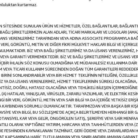
luluktan kurtarmaz.
SİTESİNDE SUNULAN ÜRÜN VE HİZMETLER, ÖZEL BAĞLANTILAR, BAĞLANTI F
VE BAĞLI ŞİRKETLERİMİZİN ALAN ADLARI, TİCARİ MARKALARI VE LOGOLARI (A
LİSANS VERENLERİMİZ TARAFINDAN VEYA ADINA ASSOCIATE PROGRAMIYLA BA
ERİ, GÖRÜNTÜ, METİN VE DİĞER FİKRİ MÜLKİYET HAKLARI BİLGİ VE İÇERİKLER
MAKTADIR. BİZ VEYA BAĞLI ŞİRKETLERİMİZ YA DA LİSANS VERENLERİMİZ, HİZ
YA GARANTİ VERMEMEKTEDİR. BİZ VE BAĞLI ŞİRKETLERİMİZ VE LİSANS VERE
 HİÇBİR İHLALİN SÖZ KONUSU OLMADIĞINA VE MÜDAHALESİZ KULLANIMA DAİR 
DİM VEYA TİCARİ KULLANIM SÜRECİNDEN DOĞAN TÜM GARANTİLERİ REDDEDER
İNİ SONLANDIRABİLİR VEYA BİR HİZMET TEKLİFİNİN NİTELİĞİNİ, ÖZELLİKLE
MİZ YA DA LİSANS VERENLERİMİZ, HİZMET TEKLİFLERİNİN SÜREKLİ OLACAĞINA, A
İNTİSİZ, DOĞRU, HATASIZ OLACAĞINA VEYA TEHLİKELİ BİLEŞEN İÇERMEDİĞİN
 (A) HATALAR, YANLIŞLAR, VİRÜSLER, ZARARLI YAZILIMLAR, VE ELEKTRİK KESİ
Gİ BİR VERİ, GÖRÜNTÜ, METİN VEYA SAİR BİLGİ YA DA İÇERİĞE YETKİSİZ ERİ
EYA KAYBINDAN SORUMLU OLMAYACAKTIR. TARAFIMIZDAN VEYA BAŞKA BIR KİŞ
 TAVSİYE VEYA BİLGİ, BU SÖZLEŞME’DE AÇIKÇA BELİRTİLMEYEN HERHANGİ BİR
POTANSİYEL KAR VEYA GELİR, ÖNGÖRÜLEN SATIŞ, ŞEREFİYE VEYA SAİR MENFA
TILI OLARAK YAPTIĞINIZ YATIRIM, HARCAMA VEYA TAAHHÜTLERDEN VEYA (Z
İLDE FESHİNDEN KAYNAKLANAN TAZMİNAT, GERİ ÖDEME VEYA ZARARLARDAN H
UAT KAPSAMINDA HARİÇ TUTULAMAYAN VEYA SINIRLANDIRILAMAYAN GARANTİ