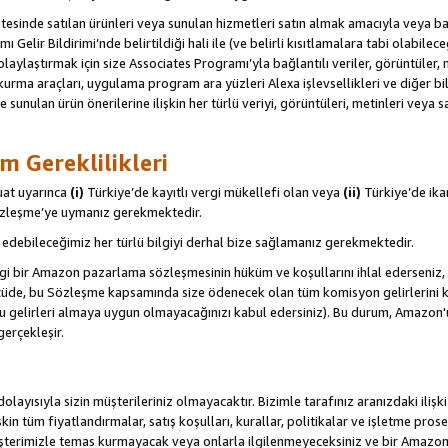
itesinde satılan ürünleri veya sunulan hizmetleri satın almak amacıyla veya 
ı Gelir Bildirimi’nde belirtildiği hali ile (ve belirli kısıtlamalara tabi olabi
olaylaştırmak için size Associates Programı’yla bağlantılı veriler, görüntüler, 
kurma araçları, uygulama program ara yüzleri Alexa işlevsellikleri ve diğer bilg
e sunulan ürün önerilerine ilişkin her türlü veriyi, görüntüleri, metinleri veya s
m Gereklilikleri
uat uyarınca
(i)
Türkiye’de kayıtlı vergi mükellefi olan veya
(ii)
Türkiye’de ika
Sözleşme’ye uymanız gerekmektedir.
debileceğimiz her türlü bilgiyi derhal bize sağlamanız gerekmektedir.
gi bir Amazon pazarlama sözleşmesinin hüküm ve koşullarını ihlal ederseniz, 
 ölçüde, bu Sözleşme kapsamında size ödenecek olan tüm komisyon gelirlerini ka
, bu gelirleri almaya uygun olmayacağınızı kabul edersiniz). Bu durum, Amazon
gerçekleşir.
olayısıyla sizin müşterileriniz olmayacaktır. Bizimle tarafınız aranızdaki ilişk
işkin tüm fiyatlandırmalar, satış koşulları, kurallar, politikalar ve işletme pros
şterimizle temas kurmayacak veya onlarla ilgilenmeyeceksiniz ve bir Amazon Sit