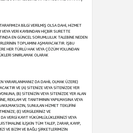
ARAFIMIZA BİLGİ VERİLMİŞ OLSA DAHİ, HİZMET
NIM VEYA VERİ KAYBINDAN HİÇBİR SURETTE
TINDA EN GÜNCEL SORUMLULUK TALEBİNE NEDEN
RLERİNİN TOPLAMINI AŞMAYACAKTIR. İŞBU
K ÜZERE HER TÜRLÜ HAK VEYA ÇÖZÜM YOLUNDAN
ÜKLERİ SINIRLAMAK OLARAK
NDEN YARARLANMANIZ DA DAHİL OLMAK ÜZERE)
KTIR VE (A) SİTENİZE VEYA SİTENİZDE YER
ONUNA; (B) SİTENİZİN VEYA SİTENİZDE YER ALAN
NE, REKLAM VE TANITIMININ YAPILMASINA VEYA
BAKILMAKSIZIN, SUNULAN HİZMET TEKLİFİNİ
MENİZE; (E) VERGİLERİNİZ VE
DA VERGİ KAYIT YÜKÜMLÜLÜKLERİNİZİ VEYA
UİSTİMALİNE İLİŞKİN TÜM TALEP, ZARAR, KAYIP,
Zİ VE BİZİM VE BAĞLI ŞİRKETLERİMİZİN