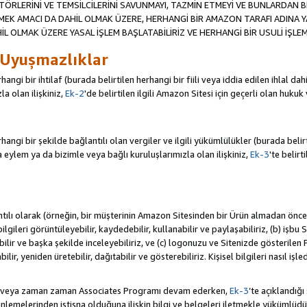
TÖRLERİNİ VE TEMSİLCİLERİNİ SAVUNMAYI, TAZMİN ETMEYİ VE BUNLARDAN BER
MEK AMACI DA DAHİL OLMAK ÜZERE, HERHANGİ BİR AMAZON TARAFI ADINA 
L OLMAK ÜZERE YASAL İŞLEM BAŞLATABİLİRİZ VE HERHANGİ BİR USULİ İŞLEM
 Uyuşmazlıklar
angi bir ihtilaf (burada belirtilen herhangi bir fiili veya iddia edilen ihlal 
a olan ilişkiniz,
Ek-2
'de belirtilen ilgili Amazon Sitesi için geçerli olan hukuk
ngi bir şekilde bağlantılı olan vergiler ve ilgili yükümlülükler (burada belirtil
ylem ya da bizimle veya bağlı kuruluşlarımızla olan ilişkiniz,
Ek-3
'te belirt
antılı olarak (örneğin, bir müşterinin Amazon Sitesinden bir Ürün almadan önc
i bilgileri görüntüleyebilir, kaydedebilir, kullanabilir ve paylaşabiliriz, (b) iş
ilir ve başka şekilde inceleyebiliriz, ve (c) logonuzu ve Sitenizde gösterilen
ir, yeniden üretebilir, dağıtabilir ve gösterebiliriz. Kişisel bilgileri nasıl işl
da veya zaman zaman Associates Programı devam ederken,
Ek-3
’te açıklandığı
lemelerinden istisna olduğuna ilişkin bilgi ve belgeleri iletmekle yükümlü