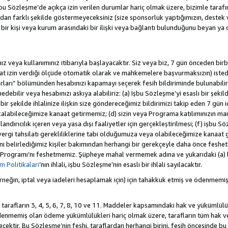
 Sözleşme’de açıkça izin verilen durumlar hariç olmak üzere, bizimle tarafınız a
an farklı şekilde göstermeyeceksiniz (size sponsorluk yaptığımızın, destek 
r bir kişi veya kurum arasındaki bir ilişki veya bağlantı bulunduğunu beyan ya
z veya kullanımınız itibarıyla başlayacaktır. Siz veya biz, 7 gün önceden birbi
uat izin verdiği ölçüde otomatik olarak ve mahkemelere başvurmaksızın) isted
rları” bölümünden hesabınızı kapamayı seçerek fesih bildiriminde bulunabilirs
ebilir veya hesabınızı askıya alabiliriz: (a) İşbu Sözleşme’yi esaslı bir şekild
ir şekilde ihlalinize ilişkin size göndereceğimiz bildirimizi takip eden 7 gün
alabileceğimize kanaat getirmemiz; (d) sizin veya Programa katılımınızın ma
olandırıcılık içeren veya yasa dışı faaliyetler için gerçekleştirilmesi; (f) işb
k vergi tahsilatı gerekliliklerine tabi olduğumuza veya olabileceğimize kanaat 
tiğini belirlediğimiz kişiler bakımından herhangi bir gerekçeyle daha önce fesh
 Programı’nı feshetmemiz. Şüpheye mahal vermemek adına ve yukarıdaki (a) 
 Politikaları
’nın ihlali, işbu Sözleşme’nin esaslı bir ihlali sayılacaktır.
eğin, iptal veya iadeleri hesaplamak için) için tahakkuk etmiş ve ödenmemiş
 tarafların 3, 4, 5, 6, 7, 8, 10 ve 11. Maddeler kapsamındaki hak ve yükümlülü
emiş olan ödeme yükümlülükleri hariç olmak üzere, tarafların tüm hak ve y
recektir. Bu Sözleşme’nin feshi, taraflardan herhangi birini, fesih öncesinde 