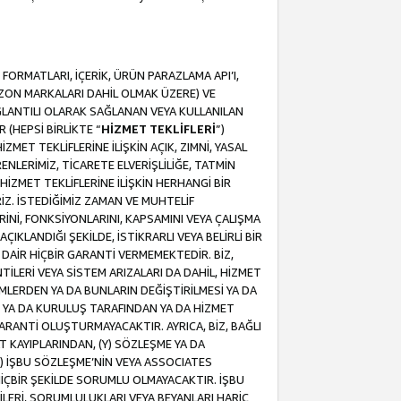
ORMATLARI, İÇERİK, ÜRÜN PARAZLAMA API’I,
MAZON MARKALARI DAHİL OLMAK ÜZERE) VE
ĞLANTILI OLARAK SAĞLANAN VEYA KULLANILAN
 (HEPSİ BİRLİKTE “
HİZMET TEKLİFLERİ
”)
MET TEKLİFLERİNE İLİŞKİN AÇIK, ZIMNİ, YASAL
NLERİMİZ, TİCARETE ELVERİŞLİLİĞE, TATMİN
HİZMET TEKLİFLERİNE İLİŞKİN HERHANGİ BİR
İZ. İSTEDİĞİMİZ ZAMAN VE MUHTELİF
RİNİ, FONKSİYONLARINI, KAPSAMINI VEYA ÇALIŞMA
ÇIKLANDIĞI ŞEKİLDE, İSTİKRARLI VEYA BELİRLİ BİR
E DAİR HİÇBİR GARANTİ VERMEMEKTEDİR. BİZ,
NTİLERİ VEYA SİSTEM ARIZALARI DA DAHİL, HİZMET
ŞİMLERDEN YA DA BUNLARIN DEĞİŞTİRİLMESİ YA DA
İ YA DA KURULUŞ TARAFINDAN YA DA HİZMET
 GARANTİ OLUŞTURMAYACAKTIR. AYRICA, BİZ, BAĞLI
AT KAYIPLARINDAN, (Y) SÖZLEŞME YA DA
) İŞBU SÖZLEŞME’NİN VEYA ASSOCIATES
İÇBİR ŞEKİLDE SORUMLU OLMAYACAKTIR. İŞBU
LERİ, SORUMLULUKLARI VEYA BEYANLARI HARİÇ