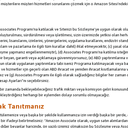
u müşterilere müşteri hizmetleri sorunlarını çözmek için o Amazon Sitesi’ndeki i
Associates Programı’na katılacak ve Sitenizi bu Sözleşme’ye uygun olarak oluş
oluşturulması, sürdürülmesi veya işletilmesi, sizin üzerinizde yetkisi olan her
rini, lisanslarını, izinlerini, yönergelerini, uygulama kurallarını, endüstri stan
eklam ve pazarlama ile ilgili tüm kurallar dahil) ihlal etmeyecektir, (c) yasal ol
leşme yapmanız engellenmemiştir), (d) Associates Programı’na katılma isteğin
bir beyan, garanti veya açıklamaya güvenmiyorsunuz, (e) ABD yaptırımlarına ve
un olarak uygulanan yaptırımlara tabi iseniz Programa katılmayacak veya ba
ji ve hizmetler için geçerli olan ABD ihracat ve yeniden ihracat kısıtlamaların
ız ve (g) Associates Programı ile ilgili olarak sağladığınız bilgiler her zaman d
sap Ayarları”nı seçebilirsiniz.
 bir zamanda bekleyebileceğiniz trafik miktarı veya komisyon geliri konusund
kleştirdiğiniz herhangi bir eylemden dolayı sorumlu olmayacağız.
rak Tanıtmanız
lemenize veya başka bir şekilde kullanmanıza izin verdiği başka bir yerde, aç
ir ifadeyi belirtmelisiniz: “Amazon Associate olarak, uygun satın alımlard
iğer beyanlar haricinde, ön yazılı iznimiz olmaksızın bu Sözleşme veya Associ