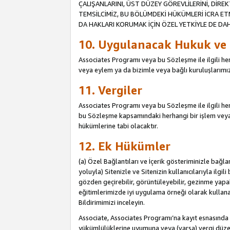
ÇALIŞANLARINI, ÜST DÜZEY GÖREVLİLERİNİ, DİREK
TEMSİLCİMİZ, BU BÖLÜMDEKİ HÜKÜMLERİ İCRA ET
DA HAKLARI KORUMAK İÇİN ÖZEL YETKİYLE DE DAHİ
10. Uygulanacak Hukuk ve
Associates Programı veya bu Sözleşme ile ilgili herh
veya eylem ya da bizimle veya bağlı kuruluşlarımızl
11. Vergiler
Associates Programı veya bu Sözleşme ile ilgili herha
bu Sözleşme kapsamındaki herhangi bir işlem veya e
hükümlerine tabi olacaktır.
12. Ek Hükümler
(a) Özel Bağlantıları ve İçerik gösteriminizle bağl
yoluyla) Sitenizle ve Sitenizin kullanıcılarıyla ilgil
gözden geçirebilir, görüntüleyebilir, gezinme yapab
eğitimlerimizde iyi uygulama örneği olarak kullanabil
Bildirimimizi inceleyin.
Associate, Associates Programı’na kayıt esnasın
yükümlülüklerine uyumuna veya (varsa) vergi düzen