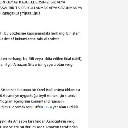
İ KILMAYI KABUL EDERSİNİZ. BİZ VEYA
YASAL BİR TALEBİ KULLANMAK VEYA SAVUNMAK YA
İ GERÇEKLEŞTİREBİLİRİZ.
dahil), bu Sözleşme kapsamındaki herhangi bir işlem
 ve ihtilaf hükümlerine tabi olacaktır.
en herhangi bir fiili veya iddia edilen ihlal dahil),
ilen ilgili Amazon Sitesi için geçerli olan vergi
e Sitenizde bulunan bir Özel Bağlantıya tıklaması
bu Sözleşme’ye uygunluğu teyit etmek için sitenizi
 Program İçeriği’nin konumlandırılmasını
ediğimizi görmek için lütfen
Ek-4
yer alan Gizlilik
 şekli ile Amazon tarafından Associate’ın vergi
dür. Associate bu durumlarda Amazon tarafından