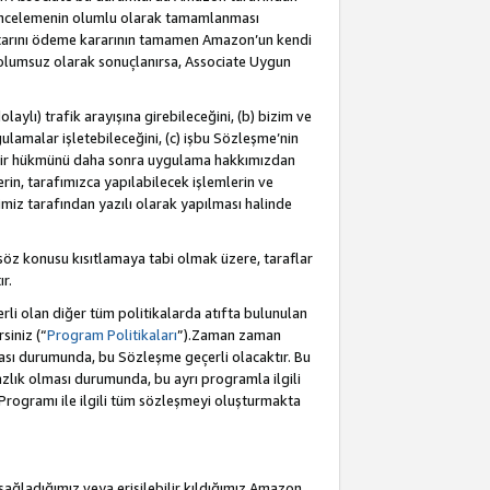
incelemenin olumlu olarak tamamlanması
utarını ödeme kararının tamamen Amazon’un kendi
 olumsuz olarak sonuçlanırsa, Associate Uygun
aylı) trafik arayışına girebileceğini, (b) bizim ve
ulamalar işletebileceğini, (c) işbu Sözleşme’nin
a bir hükmünü daha sonra uygulama hakkımızdan
in, tarafımızca yapılabilecek işlemlerin ve
cimiz tarafından yazılı olarak yapılması halinde
söz konusu kısıtlamaya tabi olmak üzere, taraflar
r.
li olan diğer tüm politikalarda atıfta bulunulan
siniz (“
Program Politikaları
”).Zaman zaman
ması durumunda, bu Sözleşme geçerli olacaktır. Bu
zlık olması durumunda, bu ayrı programla ilgili
Programı ile ilgili tüm sözleşmeyi oluşturmakta
sağladığımız veya erişilebilir kıldığımız Amazon