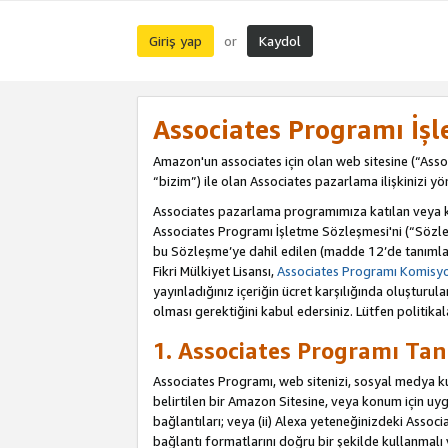
Giriş yap
Kaydol
or
Associates Programı İş
Amazon'un associates için olan web sitesine (“Assoc
“bizim”) ile olan Associates pazarlama ilişkinizi yön
Associates pazarlama programımıza katılan veya kat
Associates Programı İşletme Sözleşmesi'ni (“Sözle
bu Sözleşme’ye dahil edilen (madde 12’de tanımlan
Fikri Mülkiyet Lisansı,
Associates Programı Komisyon
yayınladığınız içeriğin ücret karşılığında oluştur
olması gerektiğini kabul edersiniz. Lütfen politikal
1. Associates Programı Tan
Associates Programı, web sitenizi, sosyal medya kull
belirtilen bir Amazon Sitesine, veya konum için uygul
bağlantıları; veya (ii) Alexa yeteneğinizdeki Associa
bağlantı formatlarını doğru bir şekilde kullanmalı