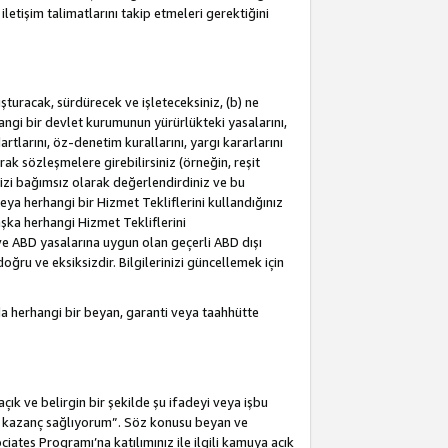
letişim talimatlarını takip etmeleri gerektiğini
turacak, sürdürecek ve işleteceksiniz, (b) ne
hangi bir devlet kurumunun yürürlükteki yasalarını,
dartlarını, öz-denetim kurallarını, yargı kararlarını
arak sözleşmelere girebilirsiniz (örneğin, reşit
izi bağımsız olarak değerlendirdiniz ve bu
ya herhangi bir Hizmet Tekliflerini kullandığınız
şka herhangi Hizmet Tekliflerini
a ve ABD yasalarına uygun olan geçerli ABD dışı
oğru ve eksiksizdir. Bilgilerinizi güncellemek için
a herhangi bir beyan, garanti veya taahhütte
ık ve belirgin bir şekilde şu ifadeyi veya işbu
an kazanç sağlıyorum”. Söz konusu beyan ve
ates Programı’na katılımınız ile ilgili kamuya açık