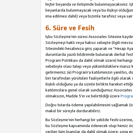
hiçbir beyanda ve iletişimde bulunmayacaksınız. İşbu
beyanlarda bulunmayacak veya bu ilişkiyi olduğund
ima edilmesi dahil) veya bizimle tarafınız veya sai
6. Süre ve Fesih
İşbu Sözleşme’nin süresi Associates Sitesine kaydını
Sözleşmeyi haklı veya haksız sebeple (ilgili mevz
Sitesindeki hesabınıza giriş yaparak ve “Hesap Aya
durumlarda yazılı bildirimde bulunarak derhal feshed
Program Politikası da dahil olmak üzere) herhangi b
sebebiyle olası talep veya yükümlülüklere maruz k
getirmemiz; (e) Program’a katılımınızın yanıltıcı, d
biri tarafından yürütülen faaliyetlerle ilgili olara
ilişkili olduğunu ya da sizinle birlikte hareket et
katılımcılara genel olarak sunduğumuz Associates
olmaksızın, Madde 5’in ve belirtildiği üzere
Program
Doğru tutarda ödeme yapılabilmesini sağlamak (örn
makul bir süreyle durdurabiliriz.
Bu Sözleşme’nin herhangi bir şekilde feshi üzerine,
bu Sözleşme kapsamında ödenecek olup henüz ödenm
verilen tüm lisanslar da dahil olmak üzere, sona e