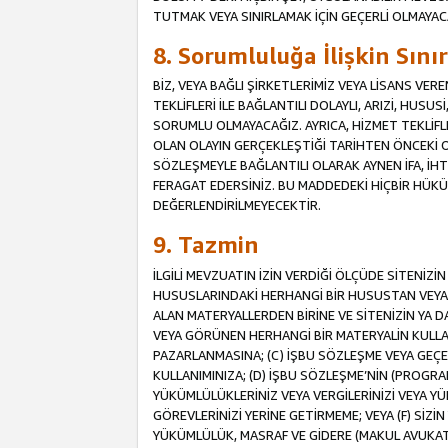
TUTMAK VEYA SINIRLAMAK İÇİN GEÇERLİ OLMAYAC
8. Sorumluluğa İlişkin Sın
BİZ, VEYA BAĞLI ŞİRKETLERİMİZ VEYA LİSANS VE
TEKLİFLERİ İLE BAĞLANTILI DOLAYLI, ARIZİ, HUSU
SORUMLU OLMAYACAĞIZ. AYRICA, HİZMET TEKL
OLAN OLAYIN GERÇEKLEŞTİĞİ TARİHTEN ÖNCEKİ O
SÖZLEŞMEYLE BAĞLANTILI OLARAK AYNEN İFA, İHT
FERAGAT EDERSİNİZ. BU MADDEDEKİ HİÇBİR HÜ
DEĞERLENDİRİLMEYECEKTİR.
9. Tazmin
İLGİLİ MEVZUATIN İZİN VERDİĞİ ÖLÇÜDE SİTENİZ
HUSUSLARINDAKİ HERHANGİ BİR HUSUSTAN VEYA 
ALAN MATERYALLERDEN BİRİNE VE SİTENİZİN YA D
VEYA GÖRÜNEN HERHANGİ BİR MATERYALİN KULLANI
PAZARLANMASINA; (C) İŞBU SÖZLEŞME VEYA GEÇER
KULLANIMINIZA; (D) İŞBU SÖZLEŞME’NİN (PROGRA
YÜKÜMLÜLÜKLERİNİZ VEYA VERGİLERİNİZİ VEYA Y
GÖREVLERİNİZİ YERİNE GETİRMEME; VEYA (F) SİZİN 
YÜKÜMLÜLÜK, MASRAF VE GİDERE (MAKUL AVUKATLIK