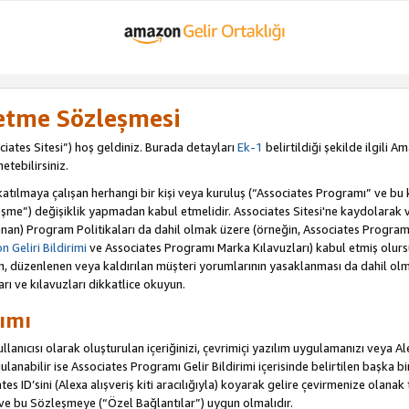
letme Sözleşmesi
iates Sitesi”) hoş geldiniz. Burada detayları
Ek-1
belirtildiği şekilde ilgili 
etebilirsiniz.
ılmaya çalışan herhangi bir kişi veya kuruluş (“Associates Programı” ve bu kiş
şme”) değişiklik yapmadan kabul etmelidir. Associates Sitesi'ne kaydolarak 
an) Program Politikaları da dahil olmak üzere (örneğin, Associates Programı 
 Geliri Bildirimi
ve Associates Programı Marka Kılavuzları) kabul etmiş olur
ulan, düzenlenen veya kaldırılan müşteri yorumlarının yasaklanması da dahil 
arı ve kılavuzları dikkatlice okuyun.
ımı
anıcısı olarak oluşturulan içeriğinizi, çevrimiçi yazılım uygulamanızı veya Alex
anabilir ise Associates Programı Gelir Bildirimi içerisinde belirtilen başka bir 
tes ID’sini (Alexa alışveriş kiti aracılığıyla) koyarak gelire çevirmenize olanak 
 ve bu Sözleşmeye (“Özel Bağlantılar”) uygun olmalıdır.