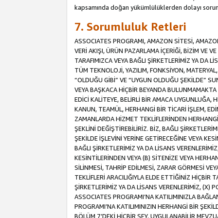
kapsamında doğan yükümlülüklerden dolayı sorum
7. Sorumluluk Retleri
ASSOCIATES PROGRAMI, AMAZON SİTESİ, AMAZON 
VERİ AKIŞI, ÜRÜN PAZARLAMA İÇERİĞİ, BİZİM VE 
TARAFIMIZCA VEYA BAĞLI ŞİRKETLERİMİZ YA DA 
TÜM TEKNOLOJİ, YAZILIM, FONKSİYON, MATERYAL, V
“OLDUĞU GİBİ” VE “UYGUN OLDUĞU ŞEKİLDE” SUNUL
VEYA BAŞKACA HİÇBİR BEYANDA BULUNMAMAKTA VE
EDİCİ KALİTEYE, BELİRLİ BİR AMACA UYGUNLUĞA,
KANUN, TEAMÜL, HERHANGİ BİR TİCARİ İŞLEM, E
ZAMANLARDA HİZMET TEKLİFLERİNDEN HERHANGİ BİR
ŞEKLİNİ DEĞİŞTİREBİLİRİZ. BİZ, BAĞLI ŞİRKETLERİ
ŞEKİLDE İŞLEVİNİ YERİNE GETİRECEĞİNE VEYA KES
BAĞLI ŞİRKETLERİMİZ YA DA LİSANS VERENLERİMİZ,
KESİNTİLERİNDEN VEYA (B) SİTENİZE VEYA HERHAN
SİLİNMESİ, TAHRİP EDİLMESİ, ZARAR GÖRMESİ V
TEKLİFLERİ ARACILIĞIYLA ELDE ETTİĞİNİZ HİÇBİR
ŞİRKETLERİMİZ YA DA LİSANS VERENLERİMİZ, (X) 
ASSOCIATES PROGRAMI’NA KATILIMINIZLA BAĞLAN
PROGRAMI’NA KATILIMINIZIN HERHANGİ BİR ŞEK
BÖLÜM 7’DEKİ HİÇBİR ŞEY, UYGULANABİLİR MEVZ