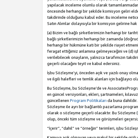
yapılacak inceleme olumlu olarak tamamlanmadan 
öncesinde herhangi bir şekilde komisyon geliri e
takdirinde olduğunu kabul eder. Bu inceleme netic
Satın Alımlar dolayısıyla bir komisyon gelirine ha
(a) Bizim ve bağlı şirketlerimizin herhangi bir tari
bağlı şirketlerimizin herhangi bir zamanda (doğruda
herhangi bir hükmüne kati bir şekilde riayet etm
feragat ettiğimiz anlamına gelmeyeceğini ve (d) iş
verilebilecek onayların, yalnızca tarafımızın takdi
geçerli olacağını teyit ve kabul edersiniz.
İşbu Sözleşme’yi, önceden açık ve yazılı onay olma
ve ilgili halefleri ve temlik alanları için bağlayıcı
Bu Sözleşme, bu Sözleşme’de ve AssociatesProgramı 
en güncel versiyonları, ekleri, şartnameleri, kılavu
güncellenen
Program Politikaları
da buna dahildir.
Sözleşme ile ayrı bir bağlantılı pazarlama program
olarak o sözleşme geçerli olacaktır. Bu Sözleşme (
olup, önceki tüm sözleşme ve görüşmeleri geçersiz 
“İçerir”, “dahil” ve “örneğin” terimleri, işbu Sözle
Kamuya açık olmayan veya makul bir şekilde gizli o