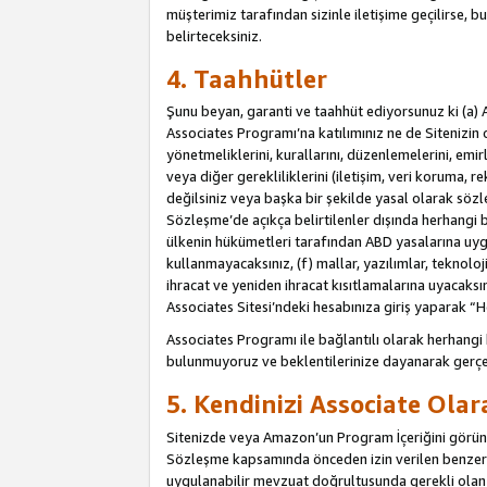
müşterimiz tarafından sizinle iletişime geçilirse, b
belirteceksiniz.
4. Taahhütler
Şunu beyan, garanti ve taahhüt ediyorsunuz ki (a) 
Associates Programı’na katılımınız ne de Sitenizin 
yönetmeliklerini, kurallarını, düzenlemelerini, emirle
veya diğer gerekliliklerini (iletişim, veri koruma, r
değilsiniz veya başka bir şekilde yasal olarak söz
Sözleşme’de açıkça belirtilenler dışında herhangi 
ülkenin hükümetleri tarafından ABD yasalarına uyg
kullanmayacaksınız, (f) mallar, yazılımlar, teknolo
ihracat ve yeniden ihracat kısıtlamalarına uyacaksın
Associates Sitesi’ndeki hesabınıza giriş yaparak “He
Associates Programı ile bağlantılı olarak herhangi
bulunmuyoruz ve beklentilerinize dayanarak gerçe
5. Kendinizi Associate Ola
Sitenizde veya Amazon’un Program İçeriğini görüntü
Sözleşme kapsamında önceden izin verilen benzer b
uygulanabilir mevzuat doğrultusunda gerekli olan d