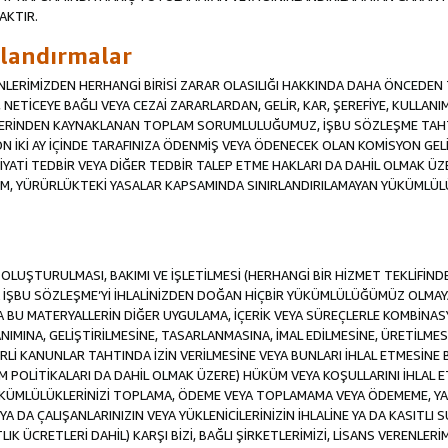
AKTIR.
ırlandırmalar
RENLERİMİZDEN HERHANGİ BİRİSİ ZARAR OLASILIĞI HAKKINDA DAHA ÖNCEDEN T
Sİ, NETİCEYE BAĞLI VEYA CEZAİ ZARARLARDAN, GELİR, KAR, ŞEREFİYE, KULLA
İFLERİNDEN KAYNAKLANAN TOPLAM SORUMLULUĞUMUZ, İŞBU SÖZLEŞME TAH
N İKİ AY İÇİNDE TARAFINIZA ÖDENMİŞ VEYA ÖDENECEK OLAN KOMİSYON GELİ
İYATİ TEDBİR VEYA DİĞER TEDBİR TALEP ETME HAKLARI DA DAHİL OLMA
KÜM, YÜRÜRLÜKTEKİ YASALAR KAPSAMINDA SINIRLANDIRILAMAYAN YÜKÜMLÜL
İN OLUŞTURULMASI, BAKIMI VE İŞLETİLMESİ (HERHANGİ BİR HİZMET TEKLİFİ
İŞBU SÖZLEŞME’Yİ İHLALİNİZDEN DOĞAN HİÇBİR YÜKÜMLÜLÜĞÜMÜZ OLMAYACA
A BU MATERYALLERİN DİĞER UYGULAMA, İÇERİK VEYA SÜREÇLERLE KOMBİNASY
MINA, GELİŞTİRİLMESİNE, TASARLANMASINA, İMAL EDİLMESİNE, ÜRETİLMESİ
Lİ KANUNLAR TAHTINDA İZİN VERİLMESİNE VEYA BUNLARI İHLAL ETMESİNE 
M POLİTİKALARI DA DAHİL OLMAK ÜZERE) HÜKÜM VEYA KOŞULLARINI İHLAL ET
ÜKÜMLÜLÜKLERİNİZİ TOPLAMA, ÖDEME VEYA TOPLAMAMA VEYA ÖDEMEME, YA 
YA DA ÇALIŞANLARINIZIN VEYA YÜKLENİCİLERİNİZİN İHLALİNE YA DA KASITLI S
 ÜCRETLERİ DAHİL) KARŞI BİZİ, BAĞLI ŞİRKETLERİMİZİ, LİSANS VERENLERİMİ