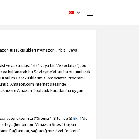
Amazon tüzel kişilikleri (“Amazon”, “biz” veya
i veya kuruluş, “siz” veya bir “Associates”), bu
veya kullanarak bu Sözleşme’yi, atıfta bulunularak
Katılım Gerekliliklerimiz, Associates Programı
sunuz. Amazon.com internet sitesinde
olmak üzere Amazon Topluluk Kuralları’na uygun
a yeteneklerinizi (“Siteniz”) Sitenize (i)
Ek-1
’de
siteye (her biri bir “Amazon Sitesi”) ilişkin
tanır. Bağlantılar, sağladığımız özel “etiketli”