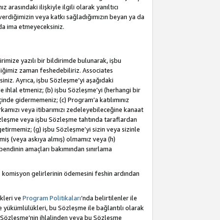
rasındaki ilişkiyle ilgili olarak yanıltıcı
verdiğimizin veya katkı sağladığımızın beyan ya da
 da ima etmeyeceksiniz.
rimize yazılı bir bildirimde bulunarak, işbu
iğimiz zaman feshedebiliriz. Associates
iniz. Ayrıca, işbu Sözleşme’yi aşağıdaki
e ihlal etmeniz; (b) işbu Sözleşme’yi (herhangi bir
 içinde gidermemeniz; (c) Program’a katılımınız
rkamızı veya itibarımızı zedeleyebileceğine kanaat
u Sözleşme veya işbu Sözleşme tahtında taraflardan
getirmemiz; (g) işbu Sözleşme’yi sizin veya sizinle
etmiş (veya askıya almış) olmamız veya (h)
bendinin amaçları bakımından sınırlama
 komisyon gelirlerinin ödemesini feshin ardından
kleri ve
Program Politikaları
’nda belirtilenler ile
ükümlülükleri, bu Sözleşme ile bağlantılı olarak
bu Sözleşme’nin ihlalinden veya bu Sözleşme