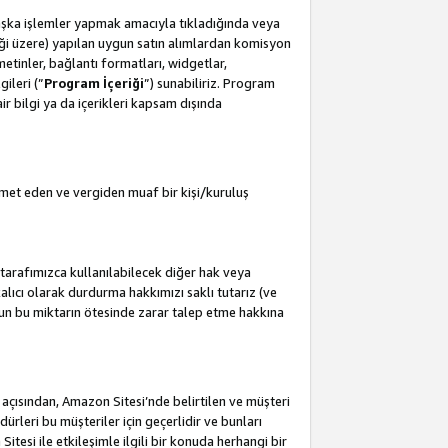
başka işlemler yapmak amacıyla tıkladığında veya
leceği üzere) yapılan uygun satın alımlardan komisyon
metinler, bağlantı formatları, widgetlar,
ileri (”
Program İçeriği
”) sunabiliriz. Program
air bilgi ya da içerikleri kapsam dışında
met eden ve vergiden muaf bir kişi/kuruluş
tarafımızca kullanılabilecek diğer hak veya
lıcı olarak durdurma hakkımızı saklı tutarız (ve
'un bu miktarın ötesinde zarar talep etme hakkına
i açısından, Amazon Sitesi’nde belirtilen ve müşteri
edürleri bu müşteriler için geçerlidir ve bunları
esi ile etkileşimle ilgili bir konuda herhangi bir